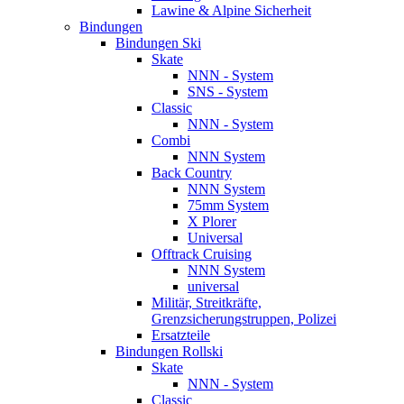
Lawine & Alpine Sicherheit
Bindungen
Bindungen Ski
Skate
NNN - System
SNS - System
Classic
NNN - System
Combi
NNN System
Back Country
NNN System
75mm System
X Plorer
Universal
Offtrack Cruising
NNN System
universal
Militär, Streitkräfte,
Grenzsicherungstruppen, Polizei
Ersatzteile
Bindungen Rollski
Skate
NNN - System
Classic