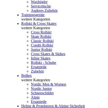
Waxbügler
Servicetische
Anderes Zubehör
Trainingsgeräte
weitere Kategorien
Rollski & Cross Skates
weitere Kategorien
Cross Rollski
Skate Rollski
Classic Rollski
Combi Rollski
Junior Rollski
Cross Skates & Skikes
Inline Skates
Rollski - Schuhe
Ersatzteile
Zubehör
Brillen
weitere Kategorien
Nordic Men & Women
Nordic Junior
Schneeschilder
Alpin
Ersatzteile
Helme & Protektoren & Alpine Sicherheit