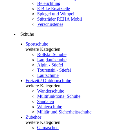
Beleuchtung
E Bike Ersatzteile
Spiegel und Wimpel
Stützräder REHA Mobil
Verschiedenes
Schuhe
Sportschuhe
weitere Kategorien
Rollski -Schuhe
Langlaufschuhe
Alpin - Stiefel
Tourenski - Stiefel
Laufschuhe
Freizeit-/ Outdoorschuhe
weitere Kategorien
Wanderschuhe
Multifunktions- Schuhe
Sandalen
Winterschuhe
Militär und Sicherheitsschuhe
Zubehör
weitere Kategorien
Gamaschen