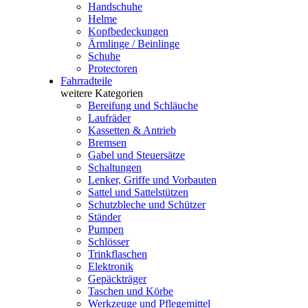
Handschuhe
Helme
Kopfbedeckungen
Ärmlinge / Beinlinge
Schuhe
Protectoren
Fahrradteile
weitere Kategorien
Bereifung und Schläuche
Laufräder
Kassetten & Antrieb
Bremsen
Gabel und Steuersätze
Schaltungen
Lenker, Griffe und Vorbauten
Sattel und Sattelstützen
Schutzbleche und Schützer
Ständer
Pumpen
Schlösser
Trinkflaschen
Elektronik
Gepäckträger
Taschen und Körbe
Werkzeuge und Pflegemittel