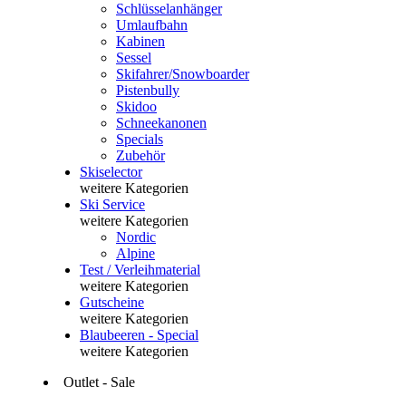
Schlüsselanhänger
Umlaufbahn
Kabinen
Sessel
Skifahrer/Snowboarder
Pistenbully
Skidoo
Schneekanonen
Specials
Zubehör
Skiselector
weitere Kategorien
Ski Service
weitere Kategorien
Nordic
Alpine
Test / Verleihmaterial
weitere Kategorien
Gutscheine
weitere Kategorien
Blaubeeren - Special
weitere Kategorien
Outlet - Sale