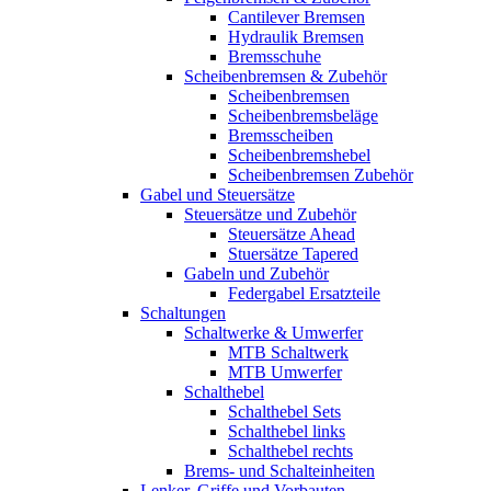
Cantilever Bremsen
Hydraulik Bremsen
Bremsschuhe
Scheibenbremsen & Zubehör
Scheibenbremsen
Scheibenbremsbeläge
Bremsscheiben
Scheibenbremshebel
Scheibenbremsen Zubehör
Gabel und Steuersätze
Steuersätze und Zubehör
Steuersätze Ahead
Stuersätze Tapered
Gabeln und Zubehör
Federgabel Ersatzteile
Schaltungen
Schaltwerke & Umwerfer
MTB Schaltwerk
MTB Umwerfer
Schalthebel
Schalthebel Sets
Schalthebel links
Schalthebel rechts
Brems- und Schalteinheiten
Lenker, Griffe und Vorbauten