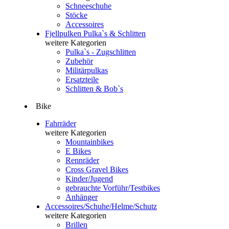
Schneeschuhe
Stöcke
Accessoires
Fjellpulken Pulka`s & Schlitten
weitere Kategorien
Pulka`s - Zugschlitten
Zubehör
Militärpulkas
Ersatzteile
Schlitten & Bob`s
Bike
Fahrräder
weitere Kategorien
Mountainbikes
E Bikes
Rennräder
Cross Gravel Bikes
Kinder/Jugend
gebrauchte Vorführ/Testbikes
Anhänger
Accessoires/Schuhe/Helme/Schutz
weitere Kategorien
Brillen