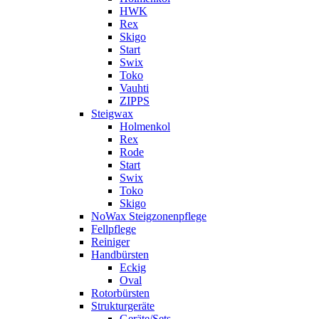
HWK
Rex
Skigo
Start
Swix
Toko
Vauhti
ZIPPS
Steigwax
Holmenkol
Rex
Rode
Start
Swix
Toko
Skigo
NoWax Steigzonenpflege
Fellpflege
Reiniger
Handbürsten
Eckig
Oval
Rotorbürsten
Strukturgeräte
Geräte/Sets