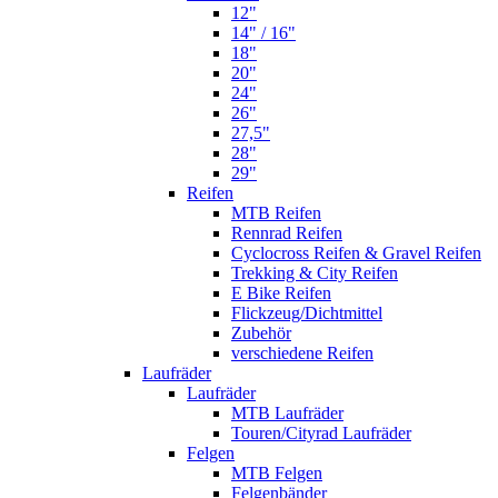
12"
14" / 16"
18"
20"
24"
26"
27,5"
28"
29"
Reifen
MTB Reifen
Rennrad Reifen
Cyclocross Reifen & Gravel Reifen
Trekking & City Reifen
E Bike Reifen
Flickzeug/Dichtmittel
Zubehör
verschiedene Reifen
Laufräder
Laufräder
MTB Laufräder
Touren/Cityrad Laufräder
Felgen
MTB Felgen
Felgenbänder