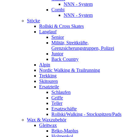
NNN - System
Combi
NNN - System
Stöcke
Rollski & Cross Skates
Langlauf
Senior
Militär, Streitkräfte,
Grenzsicherungstruppen, Polizei
Junior
Back Country
Alpin
Nordic Walking & Trailrunning
Trekking
Skitouren
Ersatzteile
Schlaufen
Griffe
Teller
Ersatzschäfte
Rollski/Walking - Stockspitzen/Pads
Wax & Waxzubehör
Gleitwax
Briko-Maplus
Holmenkol