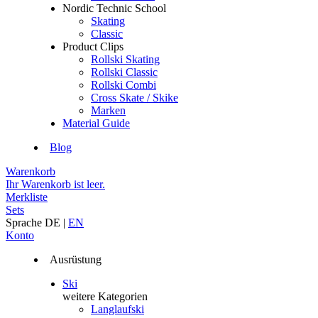
Nordic Technic School
Skating
Classic
Product Clips
Rollski Skating
Rollski Classic
Rollski Combi
Cross Skate / Skike
Marken
Material Guide
Blog
Warenkorb
Ihr Warenkorb ist leer.
Merkliste
Sets
Sprache
DE
|
EN
Konto
Ausrüstung
Ski
weitere Kategorien
Langlaufski