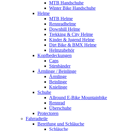
MTB Handschuhe
Winter Bike Handschuhe
Helme
MTB Helme
Rennradhelme
Downhill Helme
Trekking & City Helme
Kinder & Jugend Helme
Dirt Bike & BMX Helme
Helmzubehör
Kopfbedeckungen
Caps
Stirnbänder
Ärmlinge / Beinlinge
Ärmlinge
Beinlinge
Knielinge
Schuhe
Allround E-Bike Mountainbike
Rennrad
Überschuhe
Protectoren
Fahrradteile
Bereifung und Schläuche
Schläuche