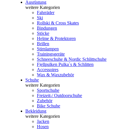
Ausrüstung
weitere Kategorien
Fahrräder
Ski
Rollski & Cross Skates
Bindungen
Stöcke
Helme & Protektoren
Brillen
Stirnlampen
Trainingsgeräte
Schneeschuhe & Nordic Schlittschuhe
Fjellpulken Pulka`s & Schlitten
Accessoires
Wax & Waxzubehör
Schuhe
weitere Kategorien
Sportschuhe
Freizeit-/ Outdoorschuhe
Zubehör
Bike Schuhe
Bekleidung
weitere Kategorien
Jacken
Hosen