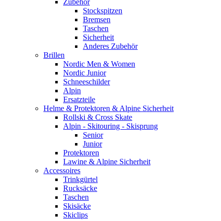
Zubehör
Stockspitzen
Bremsen
Taschen
Sicherheit
Anderes Zubehör
Brillen
Nordic Men & Women
Nordic Junior
Schneeschilder
Alpin
Ersatzteile
Helme & Protektoren & Alpine Sicherheit
Rollski & Cross Skate
Alpin - Skitouring - Skisprung
Senior
Junior
Protektoren
Lawine & Alpine Sicherheit
Accessoires
Trinkgürtel
Rucksäcke
Taschen
Skisäcke
Skiclips