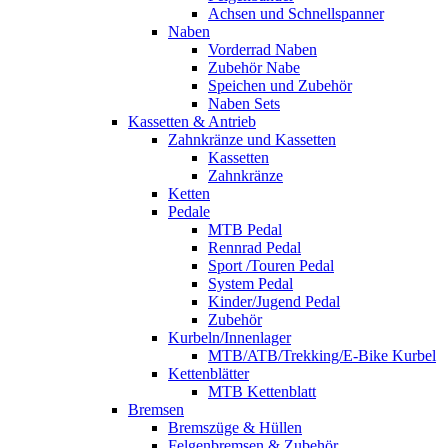
Achsen und Schnellspanner
Naben
Vorderrad Naben
Zubehör Nabe
Speichen und Zubehör
Naben Sets
Kassetten & Antrieb
Zahnkränze und Kassetten
Kassetten
Zahnkränze
Ketten
Pedale
MTB Pedal
Rennrad Pedal
Sport /Touren Pedal
System Pedal
Kinder/Jugend Pedal
Zubehör
Kurbeln/Innenlager
MTB/ATB/Trekking/E-Bike Kurbel
Kettenblätter
MTB Kettenblatt
Bremsen
Bremszüge & Hüllen
Felgenbremsen & Zubehör