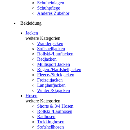
Schuheinlagen
Schuhpflege
Anderes Zubehör
Bekleidung
Jacken
weitere Kategorien
Wanderjacken
Softshelljacken
Rollski-/Laufjacken
Radjacken
Multisport-Jacken
Regen-/Hardshelljacken
Fleece-/Strickjacken
Freizeitjacken
Langlaufjacken
Winter-/Skijacken
Hosen
weitere Kategorien
Shorts & 3/4 Hosen
Rollski-/Laufhosen
Radhosen
Trekkinghosen
Softshellhosen