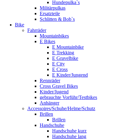
Hundepulka`s
Militärpulkas
Ersatzteile
Schlitten & Bob`s
Bike
Fahrräder
Mountainbikes
E Bikes
E Mountainbike
E Trekking
E Gravelbike
E City
E Cross
E Kinder/Jungend
Rennräder
Cross Gravel Bikes
Kinder/Jugend
gebrauchte Vorführ/Testbikes
Anhänger
Accessoires/Schuhe/Helme/Schutz
Brillen
Brillen
Handschuhe
Handschuhe kurz
Handschuhe lang