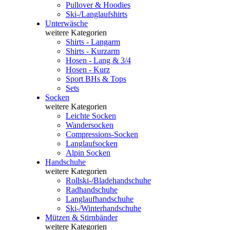
Pullover & Hoodies
Ski-/Langlaufshirts
Unterwäsche
weitere Kategorien
Shirts - Langarm
Shirts - Kurzarm
Hosen - Lang & 3/4
Hosen - Kurz
Sport BHs & Tops
Sets
Socken
weitere Kategorien
Leichte Socken
Wandersocken
Compressions-Socken
Langlaufsocken
Alpin Socken
Handschuhe
weitere Kategorien
Rollski-/Bladehandschuhe
Radhandschuhe
Langlaufhandschuhe
Ski-/Winterhandschuhe
Mützen & Stirnbänder
weitere Kategorien