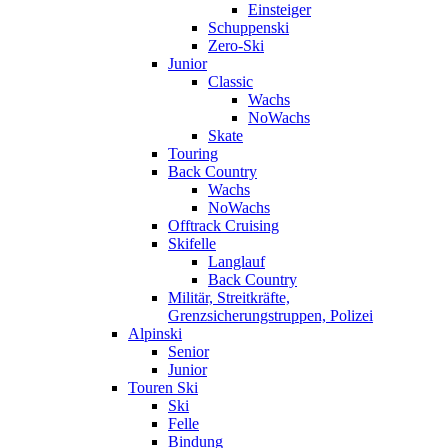
Einsteiger
Schuppenski
Zero-Ski
Junior
Classic
Wachs
NoWachs
Skate
Touring
Back Country
Wachs
NoWachs
Offtrack Cruising
Skifelle
Langlauf
Back Country
Militär, Streitkräfte,
Grenzsicherungstruppen, Polizei
Alpinski
Senior
Junior
Touren Ski
Ski
Felle
Bindung