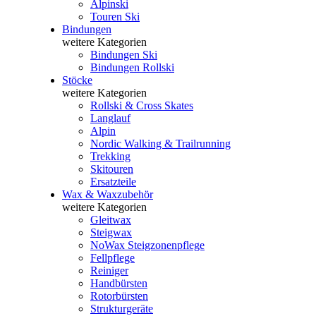
Alpinski
Touren Ski
Bindungen
weitere Kategorien
Bindungen Ski
Bindungen Rollski
Stöcke
weitere Kategorien
Rollski & Cross Skates
Langlauf
Alpin
Nordic Walking & Trailrunning
Trekking
Skitouren
Ersatzteile
Wax & Waxzubehör
weitere Kategorien
Gleitwax
Steigwax
NoWax Steigzonenpflege
Fellpflege
Reiniger
Handbürsten
Rotorbürsten
Strukturgeräte