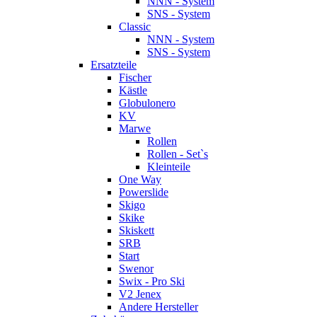
NNN - System
SNS - System
Classic
NNN - System
SNS - System
Ersatzteile
Fischer
Kästle
Globulonero
KV
Marwe
Rollen
Rollen - Set`s
Kleinteile
One Way
Powerslide
Skigo
Skike
Skiskett
SRB
Start
Swenor
Swix - Pro Ski
V2 Jenex
Andere Hersteller