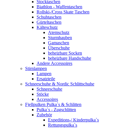
Stocktaschen
Biathlon - Waffentaschen
Rollski-/Cross Skate Taschen
Schuhtaschen
Gürteltaschen
Kälteschutz
Atemschutz
Sturmhauben
Gamaschen
Überschuhe
beheizbare Socken
beheizbare Handschuhe
Andere Accessoires
Stirnlampen
Lampen
Ersatzteile
Schneeschuhe & Nordic Schlittschuhe
Schneeschuhe
Stöcke
Accessoires
Fjellpulken Pulka`s & Schlitten
Pulka`s - Zugschlitten
Zubehör
Expeditions-/ Kinderpulka`s
Rettungspulka`s