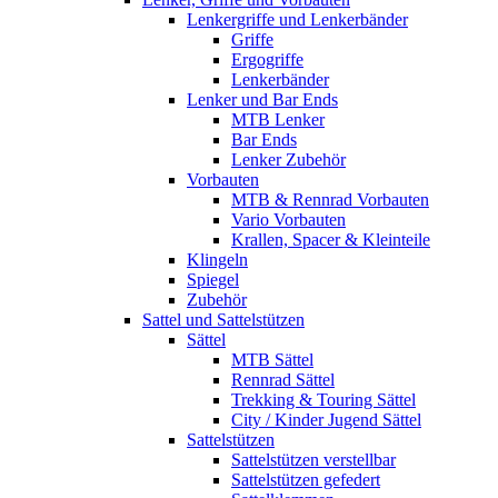
Lenkergriffe und Lenkerbänder
Griffe
Ergogriffe
Lenkerbänder
Lenker und Bar Ends
MTB Lenker
Bar Ends
Lenker Zubehör
Vorbauten
MTB & Rennrad Vorbauten
Vario Vorbauten
Krallen, Spacer & Kleinteile
Klingeln
Spiegel
Zubehör
Sattel und Sattelstützen
Sättel
MTB Sättel
Rennrad Sättel
Trekking & Touring Sättel
City / Kinder Jugend Sättel
Sattelstützen
Sattelstützen verstellbar
Sattelstützen gefedert