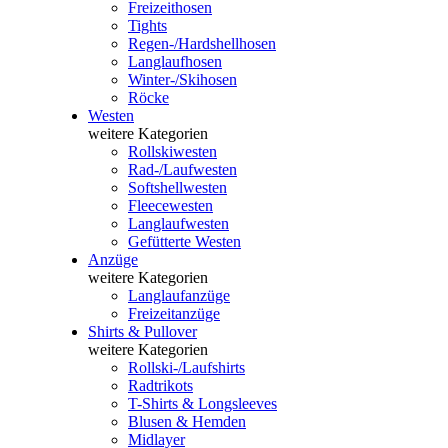
Freizeithosen
Tights
Regen-/Hardshellhosen
Langlaufhosen
Winter-/Skihosen
Röcke
Westen
weitere Kategorien
Rollskiwesten
Rad-/Laufwesten
Softshellwesten
Fleecewesten
Langlaufwesten
Gefütterte Westen
Anzüge
weitere Kategorien
Langlaufanzüge
Freizeitanzüge
Shirts & Pullover
weitere Kategorien
Rollski-/Laufshirts
Radtrikots
T-Shirts & Longsleeves
Blusen & Hemden
Midlayer