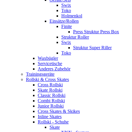
Swix
Toko
Holmenkol
Einsätze/Rollen
Finite
Press Struktur Press Box
Struktur Roller
Swix
Struktur Super Riller
Toko
Waxbügler
Servicetische
Anderes Zubehör
Trainingsgeräte
Rollski & Cross Skates
Cross Rollski
Skate Rollski
Classic Rollski
Combi Rollski
Junior Rollski
Cross Skates & Skikes
Inline Skates
Rollski - Schuhe
Skate