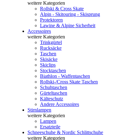
weitere Kategorien
Rollski & Cross Skate
Alpin - Skitouring - Skisprung
Protektoren
Lawine & Alpine Sicherheit
Accessoires
weitere Kategorien
Trinkgürtel
Rucksäcke
Taschen
Skisäcke
Skiclips
Stocktaschen
Biathlon - Waffentaschen
Rollski-/Cross Skate Taschen
Schuhtaschen
Gürteltaschen
Kälteschutz
Andere Accessoires
Stirnlampen
weitere Kategorien
Lampen
Ersatzteile
Schneeschuhe & Nordic Schlittschuhe
weitere Kategorien