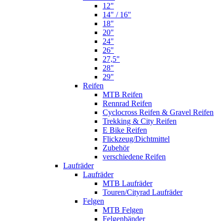
12"
14" / 16"
18"
20"
24"
26"
27,5"
28"
29"
Reifen
MTB Reifen
Rennrad Reifen
Cyclocross Reifen & Gravel Reifen
Trekking & City Reifen
E Bike Reifen
Flickzeug/Dichtmittel
Zubehör
verschiedene Reifen
Laufräder
Laufräder
MTB Laufräder
Touren/Cityrad Laufräder
Felgen
MTB Felgen
Felgenbänder