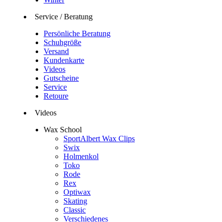
Service / Beratung
Persönliche Beratung
Schuhgröße
Versand
Kundenkarte
Videos
Gutscheine
Service
Retoure
Videos
Wax School
SportAlbert Wax Clips
Swix
Holmenkol
Toko
Rode
Rex
Optiwax
Skating
Classic
Verschiedenes