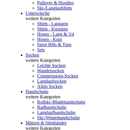
Pullover & Hoodies
Ski-/Langlaufshirts
Unterwäsche
weitere Kategorien
Shirts - Langarm
Shirts - Kurzarm
Hosen - Lang & 3/4
Hosen - Kurz
Sport BHs & Tops
Sets
Socken
weitere Kategorien
Leichte Socken
Wandersocken
Compressions-Socken
Langlaufsocken
Alpin Socken
Handschuhe
weitere Kategorien
Rollski-/Bladehandschuhe
Radhandschuhe
Langlaufhandschuhe
Ski-/Winterhandschuhe
Mützen & Stirnbänder
weitere Kategorien