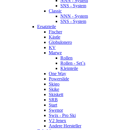
NNN - System
SNS - System
Classic
NNN - System
SNS - System
Ersatzteile
Fischer
Kästle
Globulonero
KV
Marwe
Rollen
Rollen - Set`s
Kleinteile
One Way
Powerslide
Skigo
Skike
Skiskett
SRB
Start
Swenor
Swix - Pro Ski
V2 Jenex
Andere Hersteller