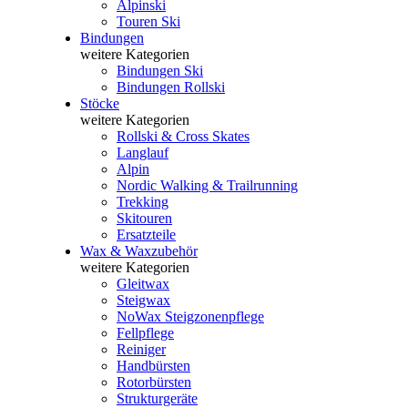
Alpinski
Touren Ski
Bindungen
weitere Kategorien
Bindungen Ski
Bindungen Rollski
Stöcke
weitere Kategorien
Rollski & Cross Skates
Langlauf
Alpin
Nordic Walking & Trailrunning
Trekking
Skitouren
Ersatzteile
Wax & Waxzubehör
weitere Kategorien
Gleitwax
Steigwax
NoWax Steigzonenpflege
Fellpflege
Reiniger
Handbürsten
Rotorbürsten
Strukturgeräte