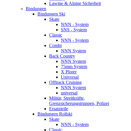
Lawine & Alpine Sicherheit
Bindungen
Bindungen Ski
Skate
NNN - System
SNS - System
Classic
NNN - System
Combi
NNN System
Back Country
NNN System
75mm System
X Plorer
Universal
Offtrack Cruising
NNN System
universal
Militär, Streitkräfte,
Grenzsicherungstruppen, Polizei
Ersatzteile
Bindungen Rollski
Skate
NNN - System
Classic