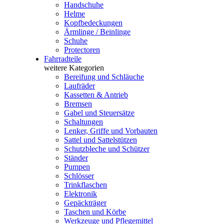
Handschuhe
Helme
Kopfbedeckungen
Ärmlinge / Beinlinge
Schuhe
Protectoren
Fahrradteile
weitere Kategorien
Bereifung und Schläuche
Laufräder
Kassetten & Antrieb
Bremsen
Gabel und Steuersätze
Schaltungen
Lenker, Griffe und Vorbauten
Sattel und Sattelstützen
Schutzbleche und Schützer
Ständer
Pumpen
Schlösser
Trinkflaschen
Elektronik
Gepäckträger
Taschen und Körbe
Werkzeuge und Pflegemittel