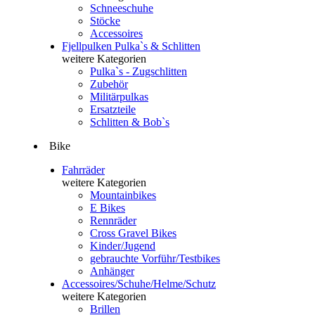
Schneeschuhe
Stöcke
Accessoires
Fjellpulken Pulka`s & Schlitten
weitere Kategorien
Pulka`s - Zugschlitten
Zubehör
Militärpulkas
Ersatzteile
Schlitten & Bob`s
Bike
Fahrräder
weitere Kategorien
Mountainbikes
E Bikes
Rennräder
Cross Gravel Bikes
Kinder/Jugend
gebrauchte Vorführ/Testbikes
Anhänger
Accessoires/Schuhe/Helme/Schutz
weitere Kategorien
Brillen