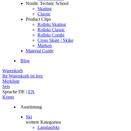
Nordic Technic School
Skating
Classic
Product Clips
Rollski Skating
Rollski Classic
Rollski Combi
Cross Skate / Skike
Marken
Material Guide
Blog
Warenkorb
Ihr Warenkorb ist leer.
Merkliste
Sets
Sprache
DE
|
EN
Konto
Ausrüstung
Ski
weitere Kategorien
Langlaufski