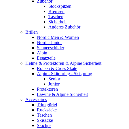
Zubehör
Stockspitzen
Bremsen
Taschen
Sicherheit
Anderes Zubehör
Brillen
Nordic Men & Women
Nordic Junior
Schneeschilder
Alpin
Ersatzteile
Helme & Protektoren & Alpine Sicherheit
Rollski & Cross Skate
Alpin - Skitouring - Skisprung
Senior
Junior
Protektoren
Lawine & Alpine Sicherheit
Accessoires
Trinkgürtel
Rucksäcke
Taschen
Skisäcke
Skiclips