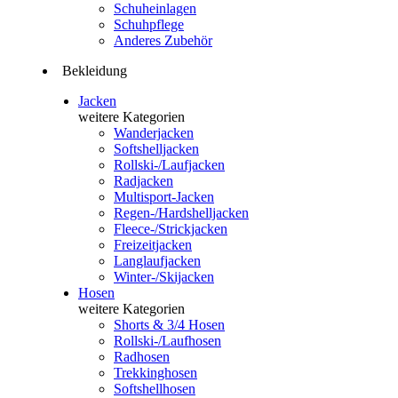
Schuheinlagen
Schuhpflege
Anderes Zubehör
Bekleidung
Jacken
weitere Kategorien
Wanderjacken
Softshelljacken
Rollski-/Laufjacken
Radjacken
Multisport-Jacken
Regen-/Hardshelljacken
Fleece-/Strickjacken
Freizeitjacken
Langlaufjacken
Winter-/Skijacken
Hosen
weitere Kategorien
Shorts & 3/4 Hosen
Rollski-/Laufhosen
Radhosen
Trekkinghosen
Softshellhosen