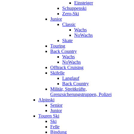
Einsteiger
Schuppenski
Zero-Ski
Junior
Classic
Wachs
NoWachs
Skate
Touring
Back Country
Wachs
NoWachs
Offtrack Cruising
Skifelle
Langlauf
Back Country
Militär, Streitkräfte,
Grenzsicherungstruppen, Polizei
Alpinski
Senior
Junior
Touren Ski
Ski
Felle
Bindung