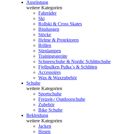
Ausrüstung
weitere Kategorien
Fahrräder
Ski
Rollski & Cross Skates
Bindungen
Stöcke
Helme & Protektoren
Brillen
Stirnlampen
Trainingsgeräte
Schneeschuhe & Nordic Schlittschuhe
Fjellpulken Pulka`s & Schlitten
Accessoires
Wax & Waxzubehör
Schuhe
weitere Kategorien
Sportschuhe
Freizeit-/ Outdoorschuhe
Zubehör
Bike Schuhe
Bekleidung
weitere Kategorien
Jacken
Hosen