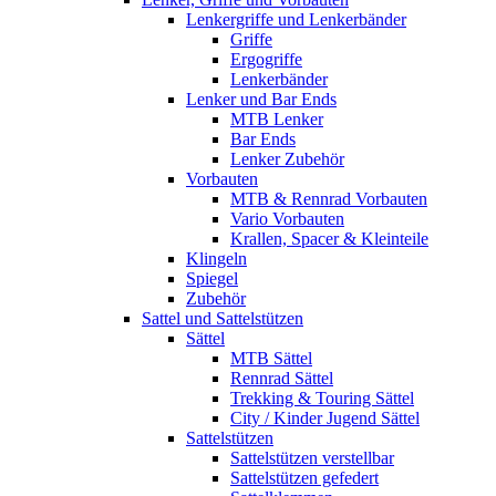
Lenkergriffe und Lenkerbänder
Griffe
Ergogriffe
Lenkerbänder
Lenker und Bar Ends
MTB Lenker
Bar Ends
Lenker Zubehör
Vorbauten
MTB & Rennrad Vorbauten
Vario Vorbauten
Krallen, Spacer & Kleinteile
Klingeln
Spiegel
Zubehör
Sattel und Sattelstützen
Sättel
MTB Sättel
Rennrad Sättel
Trekking & Touring Sättel
City / Kinder Jugend Sättel
Sattelstützen
Sattelstützen verstellbar
Sattelstützen gefedert