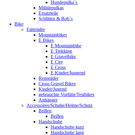
Hundepulka`s
Militärpulkas
Ersatzteile
Schlitten & Bob`s
Bike
Fahrräder
Mountainbikes
E Bikes
E Mountainbike
E Trekking
E Gravelbike
E City
E Cross
E Kinder/Jungend
Rennräder
Cross Gravel Bikes
Kinder/Jugend
gebrauchte Vorführ/Testbikes
Anhänger
Accessoires/Schuhe/Helme/Schutz
Brillen
Brillen
Handschuhe
Handschuhe kurz
Handschuhe lang