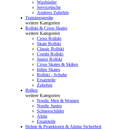
Waxbügler
Servicetische
Anderes Zubehör
Trainingsgeräte
weitere Kategorien
Rollski & Cross Skates
weitere Kategorien
Cross Rollski
Skate Rollski
Classic Rollski
Combi Rollski
Junior Rollski
Cross Skates & Skikes
Inline Skates
Rollski - Schuhe
Ersatzteile
Zubehör
Brillen
weitere Kategorien
Nordic Men & Women
Nordic Junior
Schneeschilder
Alpin
Ersatzteile
Helme & Protektoren & Alpine Sicherheit