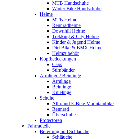
MTB Handschuhe
Winter Bike Handschuhe
Helme
MTB Helme
Rennradhelme
Downhill Helme
Trekking & City Helme
Kinder & Jugend Helme
Dirt Bike & BMX Helme
Helmzubehör
Kopfbedeckungen
Caps
Stirnbänder
Ärmlinge / Beinlinge
Ärmlinge
Beinlinge
Knielinge
Schuhe
Allround E-Bike Mountainbike
Rennrad
Überschuhe
Protectoren
Fahrradteile
Bereifung und Schläuche
Schläuche