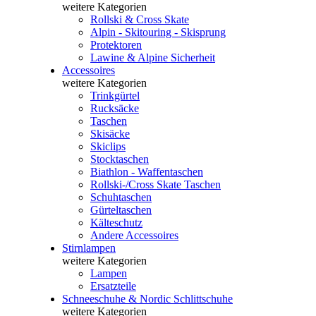
weitere Kategorien
Rollski & Cross Skate
Alpin - Skitouring - Skisprung
Protektoren
Lawine & Alpine Sicherheit
Accessoires
weitere Kategorien
Trinkgürtel
Rucksäcke
Taschen
Skisäcke
Skiclips
Stocktaschen
Biathlon - Waffentaschen
Rollski-/Cross Skate Taschen
Schuhtaschen
Gürteltaschen
Kälteschutz
Andere Accessoires
Stirnlampen
weitere Kategorien
Lampen
Ersatzteile
Schneeschuhe & Nordic Schlittschuhe
weitere Kategorien