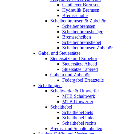
Cantilever Bremsen
Hydraulik Bremsen
Bremsschuhe
Scheibenbremsen & Zubehör
Scheibenbremsen
Scheibenbremsbeläge
Bremsscheiben
Scheibenbremshebel
Scheibenbremsen Zubehör
Gabel und Steuersätze
Steuersätze und Zubehör
Steuersätze Ahead
Stuersätze Tapered
Gabeln und Zubehör
Federgabel Ersatzteile
Schaltungen
Schaltwerke & Umwerfer
MTB Schaltwerk
MTB Umwerfer
Schalthebel
Schalthebel Sets
Schalthebel links
Schalthebel rechts
Brems- und Schalteinheiten
Lenker, Griffe und Vorbauten