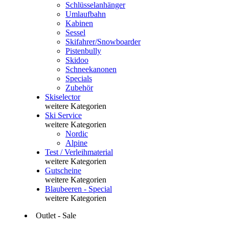
Schlüsselanhänger
Umlaufbahn
Kabinen
Sessel
Skifahrer/Snowboarder
Pistenbully
Skidoo
Schneekanonen
Specials
Zubehör
Skiselector
weitere Kategorien
Ski Service
weitere Kategorien
Nordic
Alpine
Test / Verleihmaterial
weitere Kategorien
Gutscheine
weitere Kategorien
Blaubeeren - Special
weitere Kategorien
Outlet - Sale