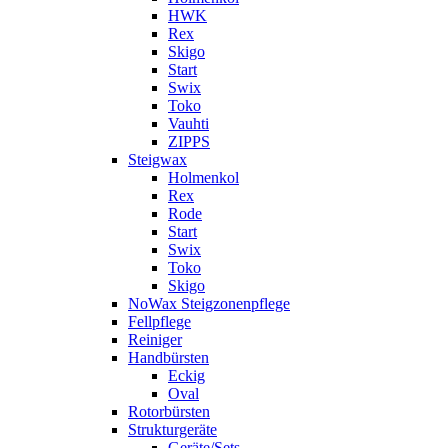
HWK
Rex
Skigo
Start
Swix
Toko
Vauhti
ZIPPS
Steigwax
Holmenkol
Rex
Rode
Start
Swix
Toko
Skigo
NoWax Steigzonenpflege
Fellpflege
Reiniger
Handbürsten
Eckig
Oval
Rotorbürsten
Strukturgeräte
Geräte/Sets