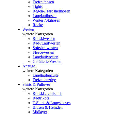
Freizeithosen
Tights
Regen-/Hardshellhosen
Langlaufhosen
Winter-/Skihosen
Röcke
Westen
weitere Kategorien
Rollskiwesten
Rad-/Laufwesten
Softshellwesten
Fleecewesten
Langlaufwesten
Gefütterte Westen
Anzüge
weitere Kategorien
Langlaufanzüge
Freizeitanzüge
Shirts & Pullover
weitere Kategorien
Rollski-/Laufshirts
Radtrikots
T-Shirts & Longsleeves
Blusen & Hemden
Midlayer