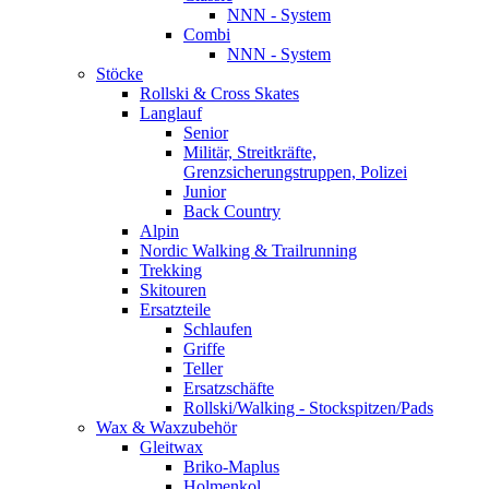
NNN - System
Combi
NNN - System
Stöcke
Rollski & Cross Skates
Langlauf
Senior
Militär, Streitkräfte,
Grenzsicherungstruppen, Polizei
Junior
Back Country
Alpin
Nordic Walking & Trailrunning
Trekking
Skitouren
Ersatzteile
Schlaufen
Griffe
Teller
Ersatzschäfte
Rollski/Walking - Stockspitzen/Pads
Wax & Waxzubehör
Gleitwax
Briko-Maplus
Holmenkol