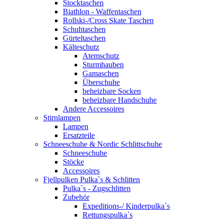
Stocktaschen
Biathlon - Waffentaschen
Rollski-/Cross Skate Taschen
Schuhtaschen
Gürteltaschen
Kälteschutz
Atemschutz
Sturmhauben
Gamaschen
Überschuhe
beheizbare Socken
beheizbare Handschuhe
Andere Accessoires
Stirnlampen
Lampen
Ersatzteile
Schneeschuhe & Nordic Schlittschuhe
Schneeschuhe
Stöcke
Accessoires
Fjellpulken Pulka`s & Schlitten
Pulka`s - Zugschlitten
Zubehör
Expeditions-/ Kinderpulka`s
Rettungspulka`s