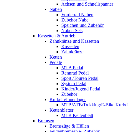
Achsen und Schnellspanner
Naben
Vorderrad Naben
Zubehör Nabe
Speichen und Zubehör
Naben Sets
Kassetten & Antrieb
Zahnkränze und Kassetten
Kassetten
Zahnkränze
Ketten
Pedale
MTB Pedal
Rennrad Pedal
Sport /Touren Pedal
System Pedal
Kinder/Jugend Pedal
Zubehör
Kurbeln/Innenlager
MTB/ATB/Trekking/E-Bike Kurbel
Kettenblätter
MTB Kettenblatt
Bremsen
Bremszüge & Hüllen
Felgenbremsen & Zubehör