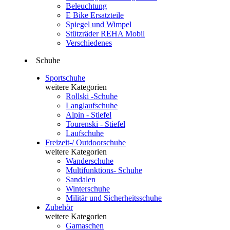
Beleuchtung
E Bike Ersatzteile
Spiegel und Wimpel
Stützräder REHA Mobil
Verschiedenes
Schuhe
Sportschuhe
weitere Kategorien
Rollski -Schuhe
Langlaufschuhe
Alpin - Stiefel
Tourenski - Stiefel
Laufschuhe
Freizeit-/ Outdoorschuhe
weitere Kategorien
Wanderschuhe
Multifunktions- Schuhe
Sandalen
Winterschuhe
Militär und Sicherheitsschuhe
Zubehör
weitere Kategorien
Gamaschen