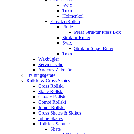
Swix
Toko
Holmenkol
Einsätze/Rollen
Finite
Press Struktur Press Box
Struktur Roller
Swix
Struktur Super Riller
Toko
Waxbügler
Servicetische
Anderes Zubehör
Trainingsgeräte
Rollski & Cross Skates
Cross Rollski
Skate Rollski
Classic Rollski
Combi Rollski
Junior Rollski
Cross Skates & Skikes
Inline Skates
Rollski - Schuhe
Skate