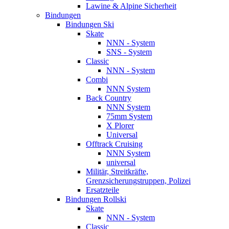
Lawine & Alpine Sicherheit
Bindungen
Bindungen Ski
Skate
NNN - System
SNS - System
Classic
NNN - System
Combi
NNN System
Back Country
NNN System
75mm System
X Plorer
Universal
Offtrack Cruising
NNN System
universal
Militär, Streitkräfte,
Grenzsicherungstruppen, Polizei
Ersatzteile
Bindungen Rollski
Skate
NNN - System
Classic