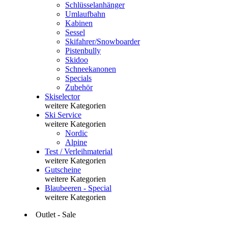
Schlüsselanhänger
Umlaufbahn
Kabinen
Sessel
Skifahrer/Snowboarder
Pistenbully
Skidoo
Schneekanonen
Specials
Zubehör
Skiselector
weitere Kategorien
Ski Service
weitere Kategorien
Nordic
Alpine
Test / Verleihmaterial
weitere Kategorien
Gutscheine
weitere Kategorien
Blaubeeren - Special
weitere Kategorien
Outlet - Sale