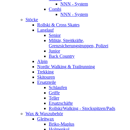
NNN - System
Combi
NNN - System
Stöcke
Rollski & Cross Skates
Langlauf
Senior
Militär, Streitkräfte,
Grenzsicherungstruppen, Polizei
Junior
Back Country
Alpin
Nordic Walking & Trailrunning
Trekking
Skitouren
Ersatzteile
Schlaufen
Griffe
Teller
Ersatzschäfte
Rollski/Walking - Stockspitzen/Pads
Wax & Waxzubehör
Gleitwax
Briko-Maplus
Holmenkol