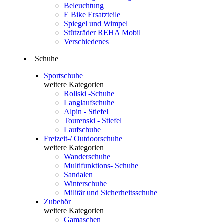
Beleuchtung
E Bike Ersatzteile
Spiegel und Wimpel
Stützräder REHA Mobil
Verschiedenes
Schuhe
Sportschuhe
weitere Kategorien
Rollski -Schuhe
Langlaufschuhe
Alpin - Stiefel
Tourenski - Stiefel
Laufschuhe
Freizeit-/ Outdoorschuhe
weitere Kategorien
Wanderschuhe
Multifunktions- Schuhe
Sandalen
Winterschuhe
Militär und Sicherheitsschuhe
Zubehör
weitere Kategorien
Gamaschen