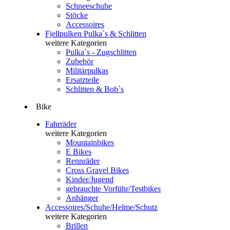
Schneeschuhe
Stöcke
Accessoires
Fjellpulken Pulka`s & Schlitten
weitere Kategorien
Pulka`s - Zugschlitten
Zubehör
Militärpulkas
Ersatzteile
Schlitten & Bob`s
Bike
Fahrräder
weitere Kategorien
Mountainbikes
E Bikes
Rennräder
Cross Gravel Bikes
Kinder/Jugend
gebrauchte Vorführ/Testbikes
Anhänger
Accessoires/Schuhe/Helme/Schutz
weitere Kategorien
Brillen