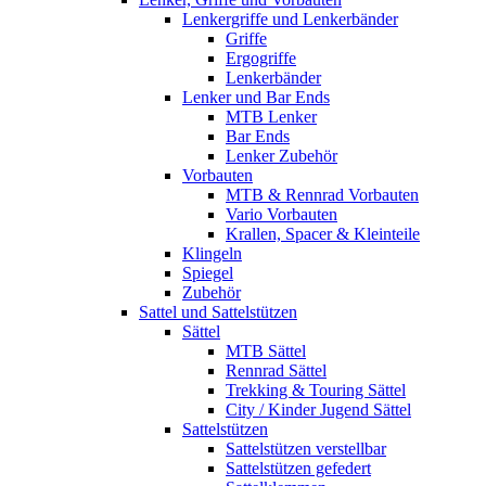
Lenkergriffe und Lenkerbänder
Griffe
Ergogriffe
Lenkerbänder
Lenker und Bar Ends
MTB Lenker
Bar Ends
Lenker Zubehör
Vorbauten
MTB & Rennrad Vorbauten
Vario Vorbauten
Krallen, Spacer & Kleinteile
Klingeln
Spiegel
Zubehör
Sattel und Sattelstützen
Sättel
MTB Sättel
Rennrad Sättel
Trekking & Touring Sättel
City / Kinder Jugend Sättel
Sattelstützen
Sattelstützen verstellbar
Sattelstützen gefedert