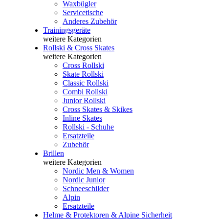
Waxbügler
Servicetische
Anderes Zubehör
Trainingsgeräte
weitere Kategorien
Rollski & Cross Skates
weitere Kategorien
Cross Rollski
Skate Rollski
Classic Rollski
Combi Rollski
Junior Rollski
Cross Skates & Skikes
Inline Skates
Rollski - Schuhe
Ersatzteile
Zubehör
Brillen
weitere Kategorien
Nordic Men & Women
Nordic Junior
Schneeschilder
Alpin
Ersatzteile
Helme & Protektoren & Alpine Sicherheit