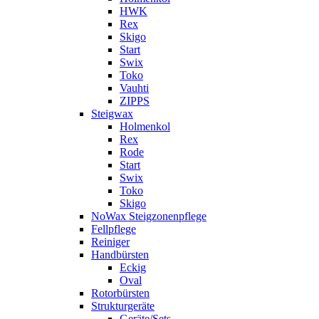
HWK
Rex
Skigo
Start
Swix
Toko
Vauhti
ZIPPS
Steigwax
Holmenkol
Rex
Rode
Start
Swix
Toko
Skigo
NoWax Steigzonenpflege
Fellpflege
Reiniger
Handbürsten
Eckig
Oval
Rotorbürsten
Strukturgeräte
Geräte/Sets