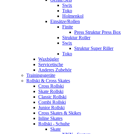
Swix
Toko
Holmenkol
Einsätze/Rollen
Finite
Press Struktur Press Box
Struktur Roller
Swix
Struktur Super Riller
Toko
Waxbügler
Servicetische
Anderes Zubehör
Trainingsgeräte
Rollski & Cross Skates
Cross Rollski
Skate Rollski
Classic Rollski
Combi Rollski
Junior Rollski
Cross Skates & Skikes
Inline Skates
Rollski - Schuhe
Skate