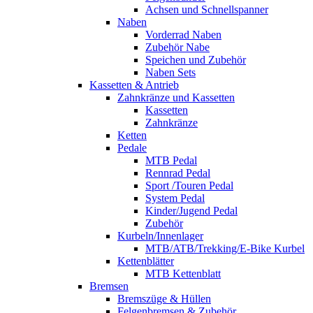
Achsen und Schnellspanner
Naben
Vorderrad Naben
Zubehör Nabe
Speichen und Zubehör
Naben Sets
Kassetten & Antrieb
Zahnkränze und Kassetten
Kassetten
Zahnkränze
Ketten
Pedale
MTB Pedal
Rennrad Pedal
Sport /Touren Pedal
System Pedal
Kinder/Jugend Pedal
Zubehör
Kurbeln/Innenlager
MTB/ATB/Trekking/E-Bike Kurbel
Kettenblätter
MTB Kettenblatt
Bremsen
Bremszüge & Hüllen
Felgenbremsen & Zubehör