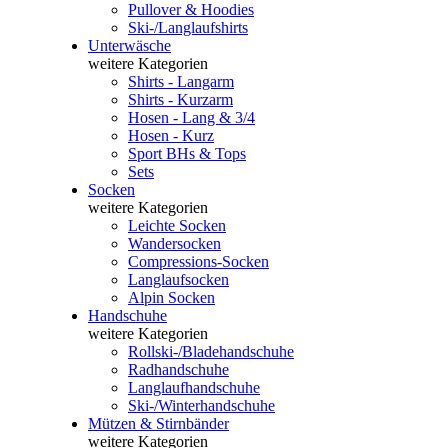
Pullover & Hoodies
Ski-/Langlaufshirts
Unterwäsche
weitere Kategorien
Shirts - Langarm
Shirts - Kurzarm
Hosen - Lang & 3/4
Hosen - Kurz
Sport BHs & Tops
Sets
Socken
weitere Kategorien
Leichte Socken
Wandersocken
Compressions-Socken
Langlaufsocken
Alpin Socken
Handschuhe
weitere Kategorien
Rollski-/Bladehandschuhe
Radhandschuhe
Langlaufhandschuhe
Ski-/Winterhandschuhe
Mützen & Stirnbänder
weitere Kategorien