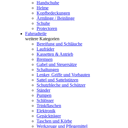
Handschuhe
Helme
Kopfbedeckungen
Ärmlinge / Beinlinge
Schuhe
Protectoren
Fahrradteile
weitere Kategorien
Bereifung und Schläuche
Laufräder
Kassetten & Antrieb
Bremsen
Gabel und Steuersätze
Schaltungen
Lenker, Griffe und Vorbauten
Sattel und Sattelstützen
Schutzbleche und Schützer
Ständer
Pumpen
Schlösser
Trinkflaschen
Elektronik
Gepäckträger
Taschen und Körbe
Werkzeuge und Pflegemittel