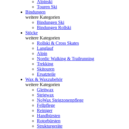
Alpinski
Touren Ski
Bindungen
weitere Kategorien
Bindungen Ski
Bindungen Rollski
Stöcke
weitere Kategorien
Rollski & Cross Skates
Langlauf
Alpin
Nordic Walking & Trailrunning
Trekking
Skitouren
Ersatzteile
Wax & Waxzubehör
weitere Kategorien
Gleitwax
Steigwax
NoWax Steigzonenpflege
Fellpflege
Reiniger
Handbürsten
Rotorbürsten
Strukturgeräte