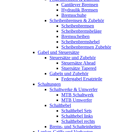
Cantilever Bremsen
Hydraulik Bremsen
Bremsschuhe
Scheibenbremsen & Zubehör
Scheibenbremsen
Scheibenbremsbeläge
Bremsscheiben
Scheibenbremshebel
Scheibenbremsen Zubehör
Gabel und Steuersätze
Steuersätze und Zubehör
Steuersätze Ahead
Stuersätze Tapered
Gabeln und Zubehör
Federgabel Ersatzteile
Schaltungen
Schaltwerke & Umwerfer
MTB Schaltwerk
MTB Umwerfer
Schalthebel
Schalthebel Sets
Schalthebel links
Schalthebel rechts
Brems- und Schalteinheiten
Lenker, Griffe und Vorbauten