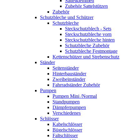
Sattelklemmen
Zubehör Sattelstützen
Zubehör
Schutzbleche und Schützer
Schutzbleche
Steckschutzblech - Sets
Steckschutzbleche vorn
Steckschutzbleche hinten
Schutzbleche Zubehör
Schutzbleche Festmontage
Kettenschützer und Strebenschutz
Ständer
Seitenständer
Hinterbauständer
Zweibeinständer
Fahrradständer Zubehör
Pumpen
Pumpen Mini /Normal
Standpumpen
Dämpferpumpen
Verschiedenes
Schlösser
Kabelschlösser
Bügelschlösser
Faltschlösser