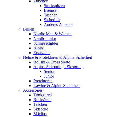
Zubehör
Stockspitzen
Bremsen
Taschen
Sicherheit
Anderes Zubehör
Brillen
Nordic Men & Women
Nordic Junior
Schneeschilder
Alpin
Ersatzteile
Helme & Protektoren & Alpine Sicherheit
Rollski & Cross Skate
Alpin - Skitouring - Skisprung
Senior
Junior
Protektoren
Lawine & Alpine Sicherheit
Accessoires
Trinkgürtel
Rucksäcke
Taschen
Skisäcke
Skiclips