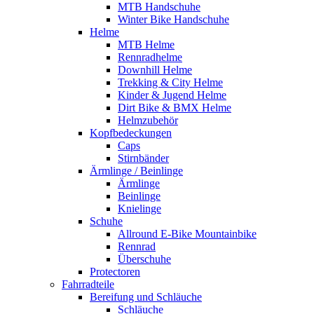
MTB Handschuhe
Winter Bike Handschuhe
Helme
MTB Helme
Rennradhelme
Downhill Helme
Trekking & City Helme
Kinder & Jugend Helme
Dirt Bike & BMX Helme
Helmzubehör
Kopfbedeckungen
Caps
Stirnbänder
Ärmlinge / Beinlinge
Ärmlinge
Beinlinge
Knielinge
Schuhe
Allround E-Bike Mountainbike
Rennrad
Überschuhe
Protectoren
Fahrradteile
Bereifung und Schläuche
Schläuche