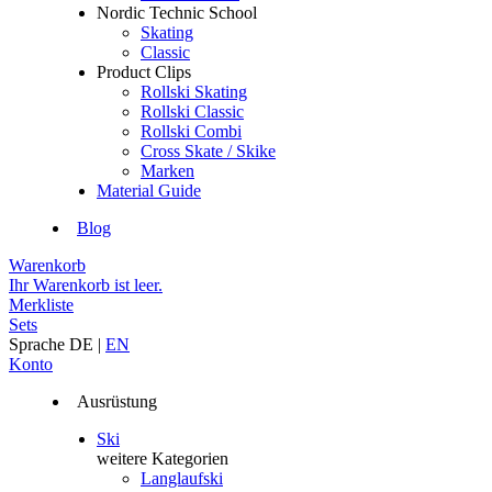
Nordic Technic School
Skating
Classic
Product Clips
Rollski Skating
Rollski Classic
Rollski Combi
Cross Skate / Skike
Marken
Material Guide
Blog
Warenkorb
Ihr Warenkorb ist leer.
Merkliste
Sets
Sprache
DE
|
EN
Konto
Ausrüstung
Ski
weitere Kategorien
Langlaufski