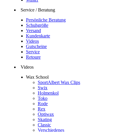
Service / Beratung
Persönliche Beratung
Schuhgröße
Versand
Kundenkarte
Videos
Gutscheine
Service
Retoure
Videos
Wax School
SportAlbert Wax Clips
Swix
Holmenkol
Toko
Rode
Rex
Optiwax
Skating
Classic
Verschiedenes