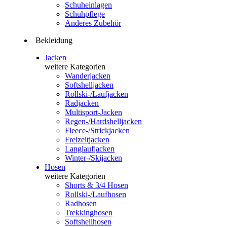
Schuheinlagen
Schuhpflege
Anderes Zubehör
Bekleidung
Jacken
weitere Kategorien
Wanderjacken
Softshelljacken
Rollski-/Laufjacken
Radjacken
Multisport-Jacken
Regen-/Hardshelljacken
Fleece-/Strickjacken
Freizeitjacken
Langlaufjacken
Winter-/Skijacken
Hosen
weitere Kategorien
Shorts & 3/4 Hosen
Rollski-/Laufhosen
Radhosen
Trekkinghosen
Softshellhosen