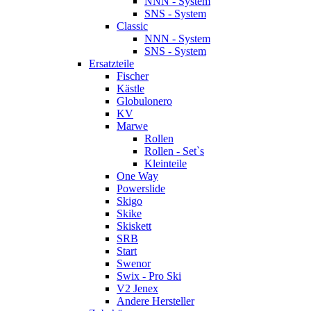
NNN - System
SNS - System
Classic
NNN - System
SNS - System
Ersatzteile
Fischer
Kästle
Globulonero
KV
Marwe
Rollen
Rollen - Set`s
Kleinteile
One Way
Powerslide
Skigo
Skike
Skiskett
SRB
Start
Swenor
Swix - Pro Ski
V2 Jenex
Andere Hersteller