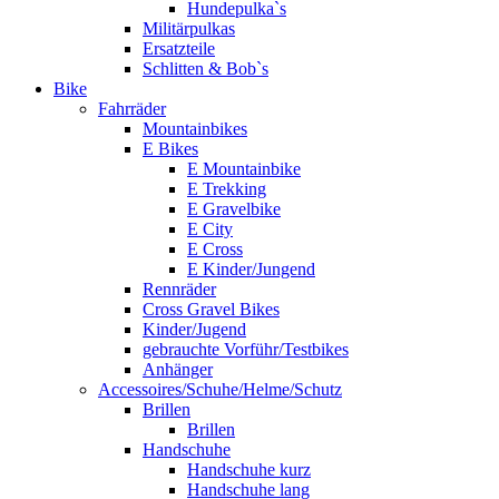
Hundepulka`s
Militärpulkas
Ersatzteile
Schlitten & Bob`s
Bike
Fahrräder
Mountainbikes
E Bikes
E Mountainbike
E Trekking
E Gravelbike
E City
E Cross
E Kinder/Jungend
Rennräder
Cross Gravel Bikes
Kinder/Jugend
gebrauchte Vorführ/Testbikes
Anhänger
Accessoires/Schuhe/Helme/Schutz
Brillen
Brillen
Handschuhe
Handschuhe kurz
Handschuhe lang