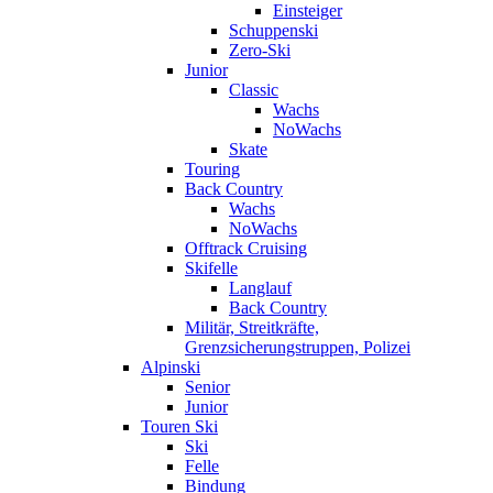
Einsteiger
Schuppenski
Zero-Ski
Junior
Classic
Wachs
NoWachs
Skate
Touring
Back Country
Wachs
NoWachs
Offtrack Cruising
Skifelle
Langlauf
Back Country
Militär, Streitkräfte,
Grenzsicherungstruppen, Polizei
Alpinski
Senior
Junior
Touren Ski
Ski
Felle
Bindung