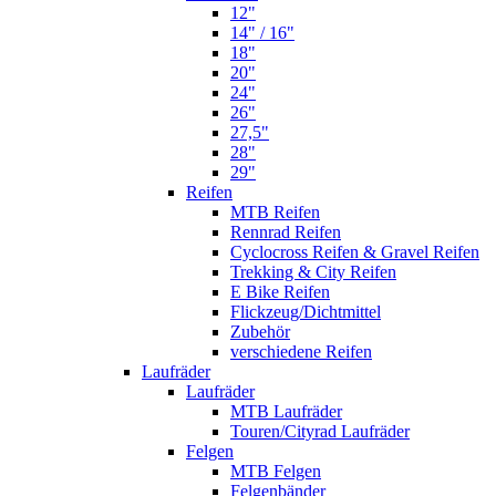
12"
14" / 16"
18"
20"
24"
26"
27,5"
28"
29"
Reifen
MTB Reifen
Rennrad Reifen
Cyclocross Reifen & Gravel Reifen
Trekking & City Reifen
E Bike Reifen
Flickzeug/Dichtmittel
Zubehör
verschiedene Reifen
Laufräder
Laufräder
MTB Laufräder
Touren/Cityrad Laufräder
Felgen
MTB Felgen
Felgenbänder