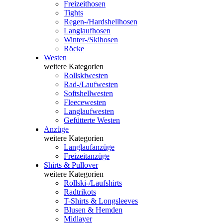
Freizeithosen
Tights
Regen-/Hardshellhosen
Langlaufhosen
Winter-/Skihosen
Röcke
Westen
weitere Kategorien
Rollskiwesten
Rad-/Laufwesten
Softshellwesten
Fleecewesten
Langlaufwesten
Gefütterte Westen
Anzüge
weitere Kategorien
Langlaufanzüge
Freizeitanzüge
Shirts & Pullover
weitere Kategorien
Rollski-/Laufshirts
Radtrikots
T-Shirts & Longsleeves
Blusen & Hemden
Midlayer