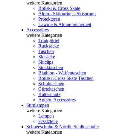
weitere Kategorien
Rollski & Cross Skate
Alpin - Skitouring - Skisprung
Protektoren
Lawine & Alpine Sicherheit
Accessoires
weitere Kategorien
Trinkgürtel
Rucksäcke
Taschen
Skisäcke
Skiclips
Stocktaschen
Biathlon - Waffentaschen
Rollski-/Cross Skate Taschen
Schuhtaschen
Gürteltaschen
Kälteschutz
Andere Accessoires
Stirnlampen
weitere Kategorien
Lampen
Ersatzteile
Schneeschuhe & Nordic Schlittschuhe
weitere Kategorien