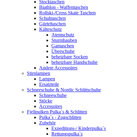
Stocktaschen
Biathlon - Waffentaschen
Rollski-/Cross Skate Taschen
Schuhtaschen
Gürteltaschen
Kälteschutz
Atemschutz
Sturmhauben
Gamaschen
Überschuhe
beheizbare Socken
beheizbare Handschuhe
Andere Accessoires
Stirnlampen
Lampen
Ersatzteile
Schneeschuhe & Nordic Schlittschuhe
Schneeschuhe
Stöcke
Accessoires
Fjellpulken Pulka`s & Schlitten
Pulka`s - Zugschlitten
Zubehör
Expeditions-/ Kinderpulka`s
Rettungspulka`s