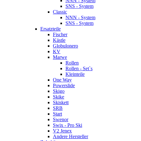
NNN - System
SNS - System
Classic
NNN - System
SNS - System
Ersatzteile
Fischer
Kästle
Globulonero
KV
Marwe
Rollen
Rollen - Set`s
Kleinteile
One Way
Powerslide
Skigo
Skike
Skiskett
SRB
Start
Swenor
Swix - Pro Ski
V2 Jenex
Andere Hersteller