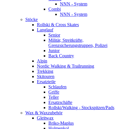
NNN - System
Combi
NNN - System
Stöcke
Rollski & Cross Skates
Langlauf
Senior
Militär, Streitkräfte,
Grenzsicherungstruppen, Polizei
Junior
Back Country
Alpin
Nordic Walking & Trailrunning
Trekking
Skitouren
Ersatzteile
Schlaufen
Griffe
Teller
Ersatzschäfte
Rollski/Walking - Stockspitzen/Pads
Wax & Waxzubehör
Gleitwax
Briko-Maplus
Holmenkol