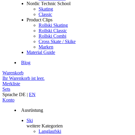
Nordic Technic School
Skating
Classic
Product Clips
Rollski Skating
Rollski Classic
Rollski Combi
Cross Skate / Skike
Marken
Material Guide
Blog
Warenkorb
Ihr Warenkorb ist leer.
Merkliste
Sets
Sprache
DE
|
EN
Konto
Ausrüstung
Ski
weitere Kategorien
Langlaufski