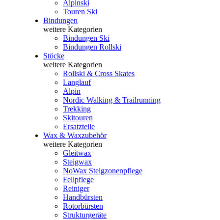
Alpinski
Touren Ski
Bindungen
weitere Kategorien
Bindungen Ski
Bindungen Rollski
Stöcke
weitere Kategorien
Rollski & Cross Skates
Langlauf
Alpin
Nordic Walking & Trailrunning
Trekking
Skitouren
Ersatzteile
Wax & Waxzubehör
weitere Kategorien
Gleitwax
Steigwax
NoWax Steigzonenpflege
Fellpflege
Reiniger
Handbürsten
Rotorbürsten
Strukturgeräte