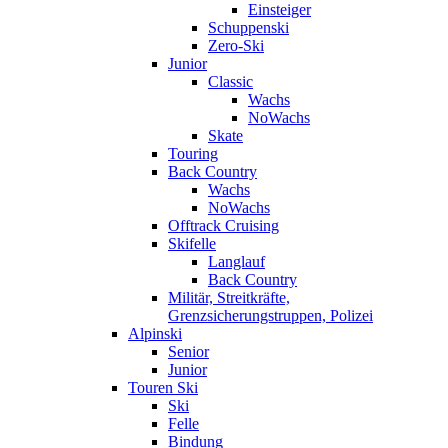
Einsteiger
Schuppenski
Zero-Ski
Junior
Classic
Wachs
NoWachs
Skate
Touring
Back Country
Wachs
NoWachs
Offtrack Cruising
Skifelle
Langlauf
Back Country
Militär, Streitkräfte,
Grenzsicherungstruppen, Polizei
Alpinski
Senior
Junior
Touren Ski
Ski
Felle
Bindung