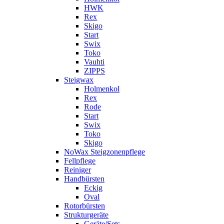
HWK
Rex
Skigo
Start
Swix
Toko
Vauhti
ZIPPS
Steigwax
Holmenkol
Rex
Rode
Start
Swix
Toko
Skigo
NoWax Steigzonenpflege
Fellpflege
Reiniger
Handbürsten
Eckig
Oval
Rotorbürsten
Strukturgeräte
Geräte/Sets