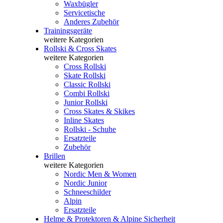
Waxbügler
Servicetische
Anderes Zubehör
Trainingsgeräte
weitere Kategorien
Rollski & Cross Skates
weitere Kategorien
Cross Rollski
Skate Rollski
Classic Rollski
Combi Rollski
Junior Rollski
Cross Skates & Skikes
Inline Skates
Rollski - Schuhe
Ersatzteile
Zubehör
Brillen
weitere Kategorien
Nordic Men & Women
Nordic Junior
Schneeschilder
Alpin
Ersatzteile
Helme & Protektoren & Alpine Sicherheit