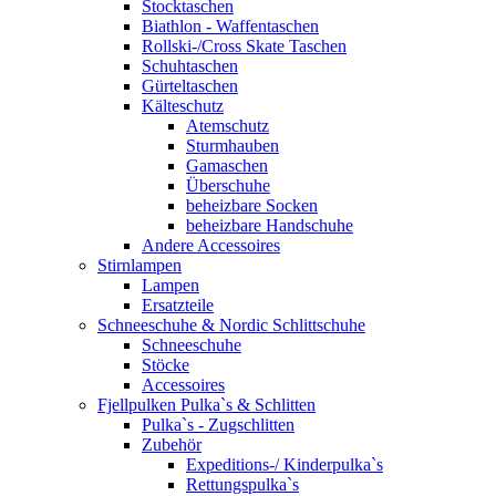
Stocktaschen
Biathlon - Waffentaschen
Rollski-/Cross Skate Taschen
Schuhtaschen
Gürteltaschen
Kälteschutz
Atemschutz
Sturmhauben
Gamaschen
Überschuhe
beheizbare Socken
beheizbare Handschuhe
Andere Accessoires
Stirnlampen
Lampen
Ersatzteile
Schneeschuhe & Nordic Schlittschuhe
Schneeschuhe
Stöcke
Accessoires
Fjellpulken Pulka`s & Schlitten
Pulka`s - Zugschlitten
Zubehör
Expeditions-/ Kinderpulka`s
Rettungspulka`s