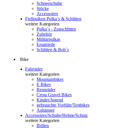
Schneeschuhe
Stöcke
Accessoires
Fjellpulken Pulka`s & Schlitten
weitere Kategorien
Pulka`s - Zugschlitten
Zubehör
Militärpulkas
Ersatzteile
Schlitten & Bob`s
Bike
Fahrräder
weitere Kategorien
Mountainbikes
E Bikes
Rennräder
Cross Gravel Bikes
Kinder/Jugend
gebrauchte Vorführ/Testbikes
Anhänger
Accessoires/Schuhe/Helme/Schutz
weitere Kategorien
Brillen