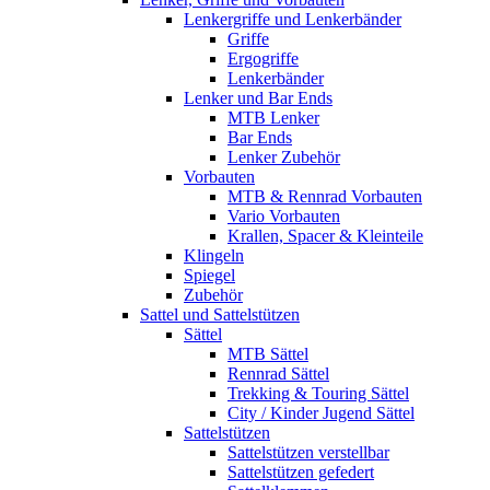
Lenkergriffe und Lenkerbänder
Griffe
Ergogriffe
Lenkerbänder
Lenker und Bar Ends
MTB Lenker
Bar Ends
Lenker Zubehör
Vorbauten
MTB & Rennrad Vorbauten
Vario Vorbauten
Krallen, Spacer & Kleinteile
Klingeln
Spiegel
Zubehör
Sattel und Sattelstützen
Sättel
MTB Sättel
Rennrad Sättel
Trekking & Touring Sättel
City / Kinder Jugend Sättel
Sattelstützen
Sattelstützen verstellbar
Sattelstützen gefedert