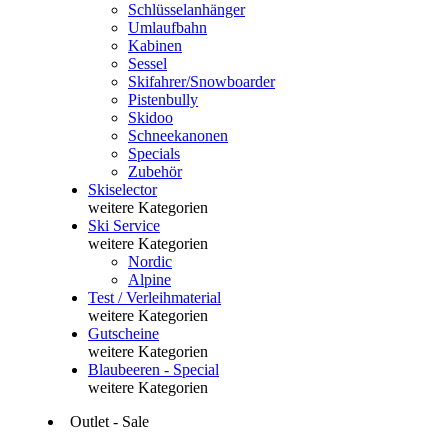
Schlüsselanhänger
Umlaufbahn
Kabinen
Sessel
Skifahrer/Snowboarder
Pistenbully
Skidoo
Schneekanonen
Specials
Zubehör
Skiselector
weitere Kategorien
Ski Service
weitere Kategorien
Nordic
Alpine
Test / Verleihmaterial
weitere Kategorien
Gutscheine
weitere Kategorien
Blaubeeren - Special
weitere Kategorien
Outlet - Sale