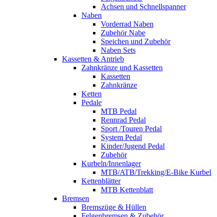
Achsen und Schnellspanner
Naben
Vorderrad Naben
Zubehör Nabe
Speichen und Zubehör
Naben Sets
Kassetten & Antrieb
Zahnkränze und Kassetten
Kassetten
Zahnkränze
Ketten
Pedale
MTB Pedal
Rennrad Pedal
Sport /Touren Pedal
System Pedal
Kinder/Jugend Pedal
Zubehör
Kurbeln/Innenlager
MTB/ATB/Trekking/E-Bike Kurbel
Kettenblätter
MTB Kettenblatt
Bremsen
Bremszüge & Hüllen
Felgenbremsen & Zubehör