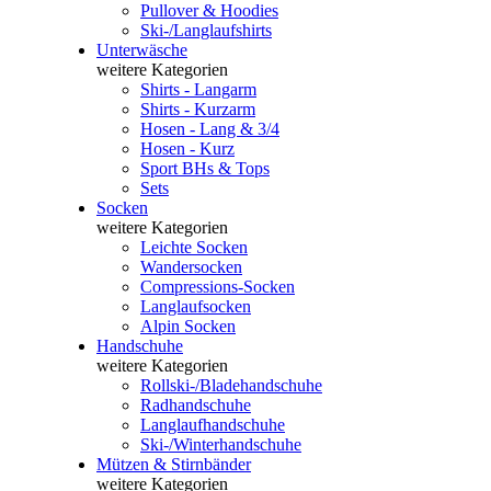
Pullover & Hoodies
Ski-/Langlaufshirts
Unterwäsche
weitere Kategorien
Shirts - Langarm
Shirts - Kurzarm
Hosen - Lang & 3/4
Hosen - Kurz
Sport BHs & Tops
Sets
Socken
weitere Kategorien
Leichte Socken
Wandersocken
Compressions-Socken
Langlaufsocken
Alpin Socken
Handschuhe
weitere Kategorien
Rollski-/Bladehandschuhe
Radhandschuhe
Langlaufhandschuhe
Ski-/Winterhandschuhe
Mützen & Stirnbänder
weitere Kategorien