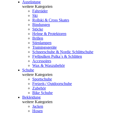
Ausrüstung
weitere Kategorien
Fahrräder
Ski
Rollski & Cross Skates
Bindungen
Stöcke
Helme & Protektoren
Brillen
Stirnlampen
Trainingsgeräte
Schneeschuhe & Nordic Schlittschuhe
Fjellpulken Pulka`s & Schlitten
Accessoires
Wax & Waxzubehör
Schuhe
weitere Kategorien
Sportschuhe
Freizeit-/ Outdoorschuhe
Zubehör
Bike Schuhe
Bekleidung
weitere Kategorien
Jacken
Hosen