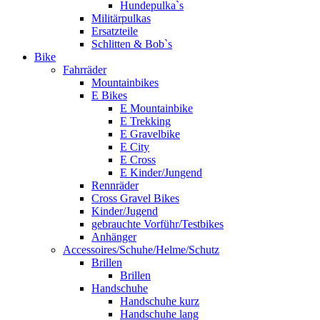
Hundepulka`s
Militärpulkas
Ersatzteile
Schlitten & Bob`s
Bike
Fahrräder
Mountainbikes
E Bikes
E Mountainbike
E Trekking
E Gravelbike
E City
E Cross
E Kinder/Jungend
Rennräder
Cross Gravel Bikes
Kinder/Jugend
gebrauchte Vorführ/Testbikes
Anhänger
Accessoires/Schuhe/Helme/Schutz
Brillen
Brillen
Handschuhe
Handschuhe kurz
Handschuhe lang