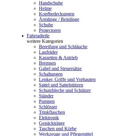
Handschuhe
Helme
Kopfbedeckungen
Ärmlinge / Beinlinge
Schuhe
Protectoren
Fahrradteile
weitere Kategorien
Bereifung und Schläuche
Laufräder
Kassetten & Antrieb
Bremsen
Gabel und Steuersätze
Schaltungen
Lenker, Griffe und Vorbauten
Sattel und Sattelstützen
Schutzbleche und Schützer
Ständer
Pumpen
Schlösser
Trinkflaschen
Elektronik
Gepäckträger
Taschen und Körbe
Werkzeuge und Pflegemittel