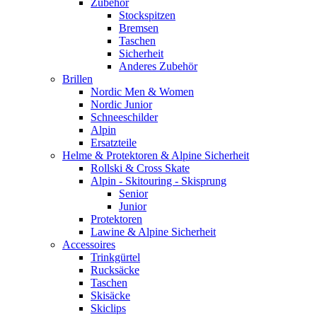
Zubehör
Stockspitzen
Bremsen
Taschen
Sicherheit
Anderes Zubehör
Brillen
Nordic Men & Women
Nordic Junior
Schneeschilder
Alpin
Ersatzteile
Helme & Protektoren & Alpine Sicherheit
Rollski & Cross Skate
Alpin - Skitouring - Skisprung
Senior
Junior
Protektoren
Lawine & Alpine Sicherheit
Accessoires
Trinkgürtel
Rucksäcke
Taschen
Skisäcke
Skiclips