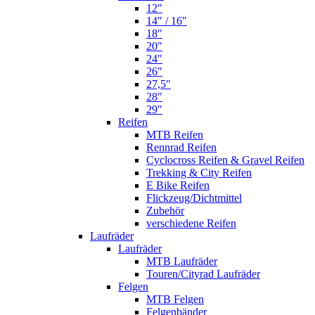
12"
14" / 16"
18"
20"
24"
26"
27,5"
28"
29"
Reifen
MTB Reifen
Rennrad Reifen
Cyclocross Reifen & Gravel Reifen
Trekking & City Reifen
E Bike Reifen
Flickzeug/Dichtmittel
Zubehör
verschiedene Reifen
Laufräder
Laufräder
MTB Laufräder
Touren/Cityrad Laufräder
Felgen
MTB Felgen
Felgenbänder