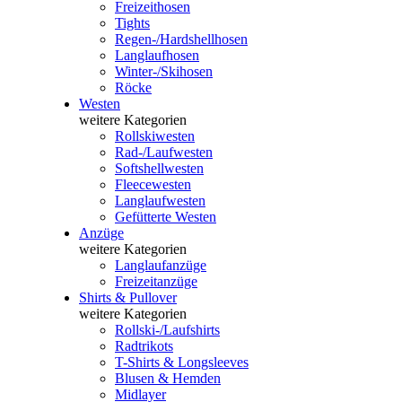
Freizeithosen
Tights
Regen-/Hardshellhosen
Langlaufhosen
Winter-/Skihosen
Röcke
Westen
weitere Kategorien
Rollskiwesten
Rad-/Laufwesten
Softshellwesten
Fleecewesten
Langlaufwesten
Gefütterte Westen
Anzüge
weitere Kategorien
Langlaufanzüge
Freizeitanzüge
Shirts & Pullover
weitere Kategorien
Rollski-/Laufshirts
Radtrikots
T-Shirts & Longsleeves
Blusen & Hemden
Midlayer