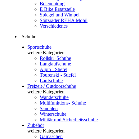
Beleuchtung
E Bike Ersatzteile
Spiegel und Wimpel
Stützräder REHA Mobil
Verschiedenes
Schuhe
Sportschuhe
weitere Kategorien
Rollski -Schuhe
Langlaufschuhe
Alpin - Stiefel
Tourenski - Stiefel
Laufschuhe
Freizeit-/ Outdoorschuhe
weitere Kategorien
Wanderschuhe
Multifunktions- Schuhe
Sandalen
Winterschuhe
Militär und Sicherheitsschuhe
Zubehör
weitere Kategorien
Gamaschen