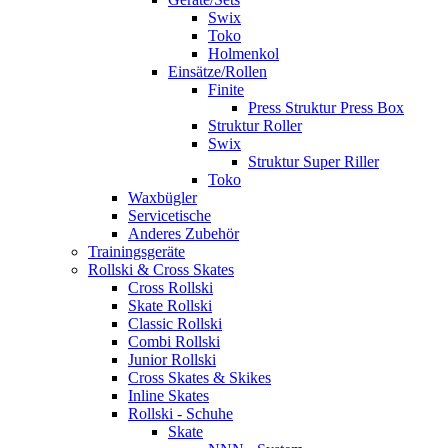
Swix
Toko
Holmenkol
Einsätze/Rollen
Finite
Press Struktur Press Box
Struktur Roller
Swix
Struktur Super Riller
Toko
Waxbügler
Servicetische
Anderes Zubehör
Trainingsgeräte
Rollski & Cross Skates
Cross Rollski
Skate Rollski
Classic Rollski
Combi Rollski
Junior Rollski
Cross Skates & Skikes
Inline Skates
Rollski - Schuhe
Skate