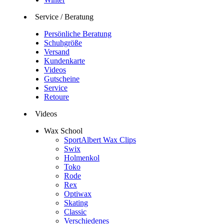
Service / Beratung
Persönliche Beratung
Schuhgröße
Versand
Kundenkarte
Videos
Gutscheine
Service
Retoure
Videos
Wax School
SportAlbert Wax Clips
Swix
Holmenkol
Toko
Rode
Rex
Optiwax
Skating
Classic
Verschiedenes