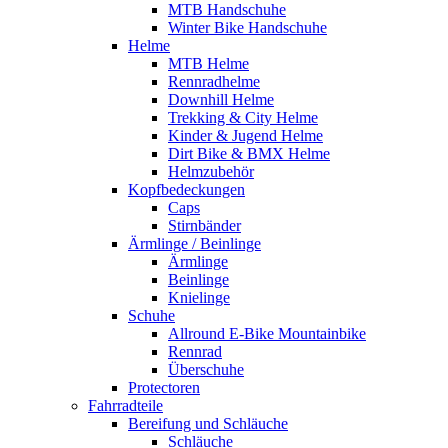
MTB Handschuhe
Winter Bike Handschuhe
Helme
MTB Helme
Rennradhelme
Downhill Helme
Trekking & City Helme
Kinder & Jugend Helme
Dirt Bike & BMX Helme
Helmzubehör
Kopfbedeckungen
Caps
Stirnbänder
Ärmlinge / Beinlinge
Ärmlinge
Beinlinge
Knielinge
Schuhe
Allround E-Bike Mountainbike
Rennrad
Überschuhe
Protectoren
Fahrradteile
Bereifung und Schläuche
Schläuche