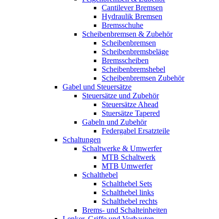
Cantilever Bremsen
Hydraulik Bremsen
Bremsschuhe
Scheibenbremsen & Zubehör
Scheibenbremsen
Scheibenbremsbeläge
Bremsscheiben
Scheibenbremshebel
Scheibenbremsen Zubehör
Gabel und Steuersätze
Steuersätze und Zubehör
Steuersätze Ahead
Stuersätze Tapered
Gabeln und Zubehör
Federgabel Ersatzteile
Schaltungen
Schaltwerke & Umwerfer
MTB Schaltwerk
MTB Umwerfer
Schalthebel
Schalthebel Sets
Schalthebel links
Schalthebel rechts
Brems- und Schalteinheiten
Lenker, Griffe und Vorbauten