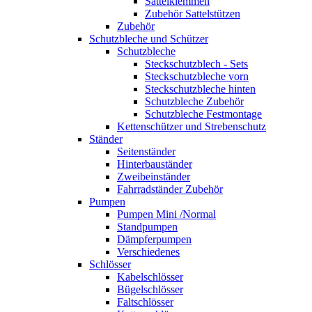
Sattelklemmen
Zubehör Sattelstützen
Zubehör
Schutzbleche und Schützer
Schutzbleche
Steckschutzblech - Sets
Steckschutzbleche vorn
Steckschutzbleche hinten
Schutzbleche Zubehör
Schutzbleche Festmontage
Kettenschützer und Strebenschutz
Ständer
Seitenständer
Hinterbauständer
Zweibeinständer
Fahrradständer Zubehör
Pumpen
Pumpen Mini /Normal
Standpumpen
Dämpferpumpen
Verschiedenes
Schlösser
Kabelschlösser
Bügelschlösser
Faltschlösser