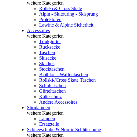
weitere Kategorien
Rollski & Cross Skate
Alpin - Skitouring - Skisprung
Protektoren
Lawine & Alpine Sicherheit
Accessoires
weitere Kategorien
Trinkgürtel
Rucksäcke
Taschen
Skisäcke
Skiclips
Stocktaschen
Biathlon - Waffentaschen
Rollski-/Cross Skate Taschen
Schuhtaschen
Gürteltaschen
Kälteschutz
Andere Accessoires
Stirnlampen
weitere Kategorien
Lampen
Ersatzteile
Schneeschuhe & Nordic Schlittschuhe
weitere Kategorien