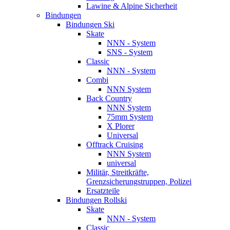
Lawine & Alpine Sicherheit
Bindungen
Bindungen Ski
Skate
NNN - System
SNS - System
Classic
NNN - System
Combi
NNN System
Back Country
NNN System
75mm System
X Plorer
Universal
Offtrack Cruising
NNN System
universal
Militär, Streitkräfte,
Grenzsicherungstruppen, Polizei
Ersatzteile
Bindungen Rollski
Skate
NNN - System
Classic