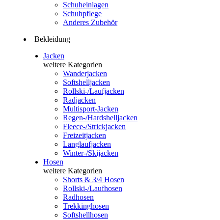
Schuheinlagen
Schuhpflege
Anderes Zubehör
Bekleidung
Jacken
weitere Kategorien
Wanderjacken
Softshelljacken
Rollski-/Laufjacken
Radjacken
Multisport-Jacken
Regen-/Hardshelljacken
Fleece-/Strickjacken
Freizeitjacken
Langlaufjacken
Winter-/Skijacken
Hosen
weitere Kategorien
Shorts & 3/4 Hosen
Rollski-/Laufhosen
Radhosen
Trekkinghosen
Softshellhosen