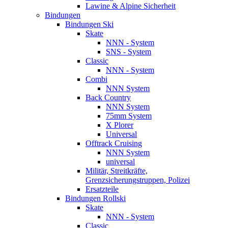
Lawine & Alpine Sicherheit
Bindungen
Bindungen Ski
Skate
NNN - System
SNS - System
Classic
NNN - System
Combi
NNN System
Back Country
NNN System
75mm System
X Plorer
Universal
Offtrack Cruising
NNN System
universal
Militär, Streitkräfte,
Grenzsicherungstruppen, Polizei
Ersatzteile
Bindungen Rollski
Skate
NNN - System
Classic