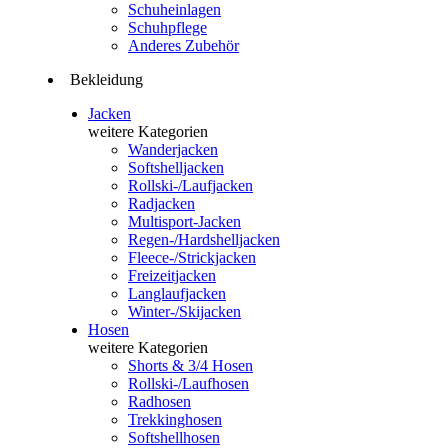
Schuheinlagen
Schuhpflege
Anderes Zubehör
Bekleidung
Jacken
weitere Kategorien
Wanderjacken
Softshelljacken
Rollski-/Laufjacken
Radjacken
Multisport-Jacken
Regen-/Hardshelljacken
Fleece-/Strickjacken
Freizeitjacken
Langlaufjacken
Winter-/Skijacken
Hosen
weitere Kategorien
Shorts & 3/4 Hosen
Rollski-/Laufhosen
Radhosen
Trekkinghosen
Softshellhosen