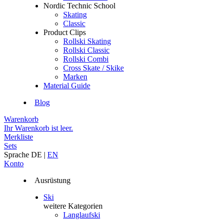
Nordic Technic School
Skating
Classic
Product Clips
Rollski Skating
Rollski Classic
Rollski Combi
Cross Skate / Skike
Marken
Material Guide
Blog
Warenkorb
Ihr Warenkorb ist leer.
Merkliste
Sets
Sprache
DE
|
EN
Konto
Ausrüstung
Ski
weitere Kategorien
Langlaufski