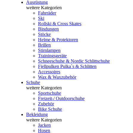
Ausrüstung
weitere Kategorien
Fahrräder
Ski
Rollski & Cross Skates
Bindungen
Stöcke
Helme & Protektoren
Brillen
Stirnlampen
Trainingsgeräte
Schneeschuhe & Nordic Schlittschuhe
Fjellpulken Pulka`s & Schlitten
Accessoires
Wax & Waxzubehör
Schuhe
weitere Kategorien
Sportschuhe
Freizeit-/ Outdoorschuhe
Zubehör
Bike Schuhe
Bekleidung
weitere Kategorien
Jacken
Hosen