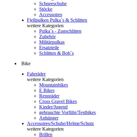
Schneeschuhe
Stöcke
Accessoires
Fjellpulken Pulka`s & Schlitten
weitere Kategorien
Pulka`s - Zugschlitten
Zubehör
Militärpulkas
Ersatzteile
Schlitten & Bob`s
Bike
Fahrräder
weitere Kategorien
Mountainbikes
E Bikes
Rennräder
Cross Gravel Bikes
Kinder/Jugend
gebrauchte Vorführ/Testbikes
Anhänger
Accessoires/Schuhe/Helme/Schutz
weitere Kategorien
Brillen