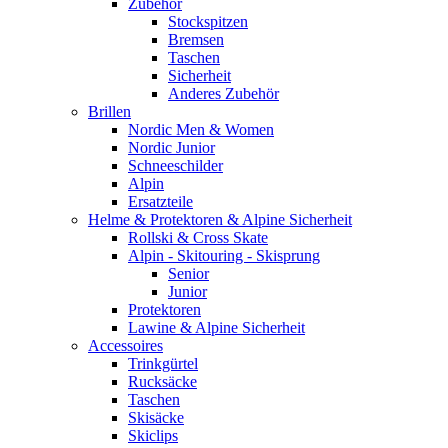
Zubehör
Stockspitzen
Bremsen
Taschen
Sicherheit
Anderes Zubehör
Brillen
Nordic Men & Women
Nordic Junior
Schneeschilder
Alpin
Ersatzteile
Helme & Protektoren & Alpine Sicherheit
Rollski & Cross Skate
Alpin - Skitouring - Skisprung
Senior
Junior
Protektoren
Lawine & Alpine Sicherheit
Accessoires
Trinkgürtel
Rucksäcke
Taschen
Skisäcke
Skiclips