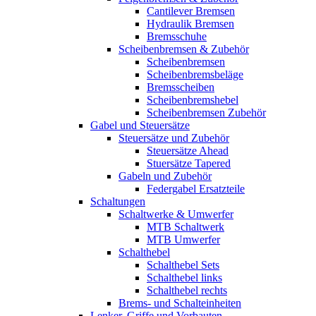
Cantilever Bremsen
Hydraulik Bremsen
Bremsschuhe
Scheibenbremsen & Zubehör
Scheibenbremsen
Scheibenbremsbeläge
Bremsscheiben
Scheibenbremshebel
Scheibenbremsen Zubehör
Gabel und Steuersätze
Steuersätze und Zubehör
Steuersätze Ahead
Stuersätze Tapered
Gabeln und Zubehör
Federgabel Ersatzteile
Schaltungen
Schaltwerke & Umwerfer
MTB Schaltwerk
MTB Umwerfer
Schalthebel
Schalthebel Sets
Schalthebel links
Schalthebel rechts
Brems- und Schalteinheiten
Lenker, Griffe und Vorbauten