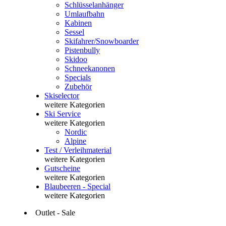
Schlüsselanhänger
Umlaufbahn
Kabinen
Sessel
Skifahrer/Snowboarder
Pistenbully
Skidoo
Schneekanonen
Specials
Zubehör
Skiselector
weitere Kategorien
Ski Service
weitere Kategorien
Nordic
Alpine
Test / Verleihmaterial
weitere Kategorien
Gutscheine
weitere Kategorien
Blaubeeren - Special
weitere Kategorien
Outlet - Sale