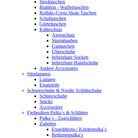
Stocktaschen
Biathlon - Waffentaschen
Rollski-/Cross Skate Taschen
Schuhtaschen
Gürteltaschen
Kälteschutz
Atemschutz
Sturmhauben
Gamaschen
Überschuhe
beheizbare Socken
beheizbare Handschuhe
Andere Accessoires
Stirnlampen
Lampen
Ersatzteile
Schneeschuhe & Nordic Schlittschuhe
Schneeschuhe
Stöcke
Accessoires
Fjellpulken Pulka`s & Schlitten
Pulka`s - Zugschlitten
Zubehör
Expeditions-/ Kinderpulka`s
Rettungspulka`s