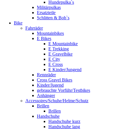
Hundepulka`s
Militärpulkas
Ersatzteile
Schlitten & Bob`s
Bike
Fahrräder
Mountainbikes
E Bikes
E Mountainbike
E Trekking
E Gravelbike
E City
E Cross
E Kinder/Jungend
Rennräder
Cross Gravel Bikes
Kinder/Jugend
gebrauchte Vorführ/Testbikes
Anhänger
Accessoires/Schuhe/Helme/Schutz
Brillen
Brillen
Handschuhe
Handschuhe kurz
Handschuhe lang