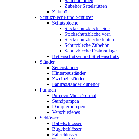
Sattelklemmen
Zubehör Sattelstützen
Zubehör
Schutzbleche und Schützer
Schutzbleche
Steckschutzblech - Sets
Steckschutzbleche vorn
Steckschutzbleche hinten
Schutzbleche Zubehör
Schutzbleche Festmontage
Kettenschützer und Strebenschutz
Ständer
Seitenständer
Hinterbauständer
Zweibeinständer
Fahrradständer Zubehör
Pumpen
Pumpen Mini /Normal
Standpumpen
Dämpferpumpen
Verschiedenes
Schlösser
Kabelschlösser
Bügelschlösser
Faltschlösser