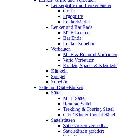
Lenkergriffe und Lenkerbänder
Griffe
Ergogriffe
Lenkerbänder
Lenker und Bar Ends
MTB Lenker
Bar Ends
Lenker Zubehör
Vorbauten
MTB & Rennrad Vorbauten
Vario Vorbauten
Krallen, Spacer & Kleinteile
Klingeln
Spiegel
Zubehör
Sattel und Sattelstützen
Sättel
MTB Sättel
Rennrad Sättel
Trekking & Touring Sättel
City / Kinder Jugend Sättel
Sattelstützen
Sattelstützen verstellbar
Sattelstützen gefedert