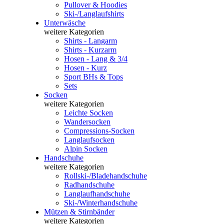
Pullover & Hoodies
Ski-/Langlaufshirts
Unterwäsche
weitere Kategorien
Shirts - Langarm
Shirts - Kurzarm
Hosen - Lang & 3/4
Hosen - Kurz
Sport BHs & Tops
Sets
Socken
weitere Kategorien
Leichte Socken
Wandersocken
Compressions-Socken
Langlaufsocken
Alpin Socken
Handschuhe
weitere Kategorien
Rollski-/Bladehandschuhe
Radhandschuhe
Langlaufhandschuhe
Ski-/Winterhandschuhe
Mützen & Stirnbänder
weitere Kategorien