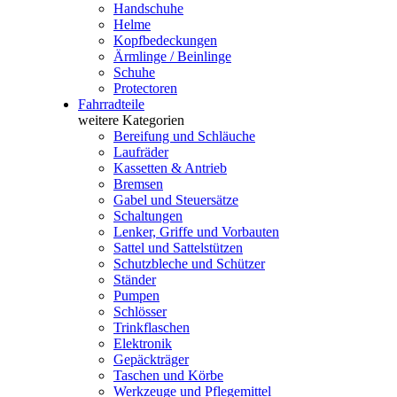
Handschuhe
Helme
Kopfbedeckungen
Ärmlinge / Beinlinge
Schuhe
Protectoren
Fahrradteile
weitere Kategorien
Bereifung und Schläuche
Laufräder
Kassetten & Antrieb
Bremsen
Gabel und Steuersätze
Schaltungen
Lenker, Griffe und Vorbauten
Sattel und Sattelstützen
Schutzbleche und Schützer
Ständer
Pumpen
Schlösser
Trinkflaschen
Elektronik
Gepäckträger
Taschen und Körbe
Werkzeuge und Pflegemittel