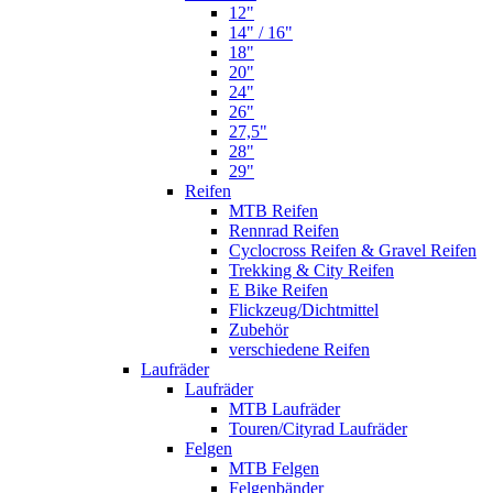
12"
14" / 16"
18"
20"
24"
26"
27,5"
28"
29"
Reifen
MTB Reifen
Rennrad Reifen
Cyclocross Reifen & Gravel Reifen
Trekking & City Reifen
E Bike Reifen
Flickzeug/Dichtmittel
Zubehör
verschiedene Reifen
Laufräder
Laufräder
MTB Laufräder
Touren/Cityrad Laufräder
Felgen
MTB Felgen
Felgenbänder