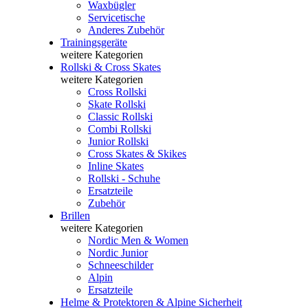
Waxbügler
Servicetische
Anderes Zubehör
Trainingsgeräte
weitere Kategorien
Rollski & Cross Skates
weitere Kategorien
Cross Rollski
Skate Rollski
Classic Rollski
Combi Rollski
Junior Rollski
Cross Skates & Skikes
Inline Skates
Rollski - Schuhe
Ersatzteile
Zubehör
Brillen
weitere Kategorien
Nordic Men & Women
Nordic Junior
Schneeschilder
Alpin
Ersatzteile
Helme & Protektoren & Alpine Sicherheit