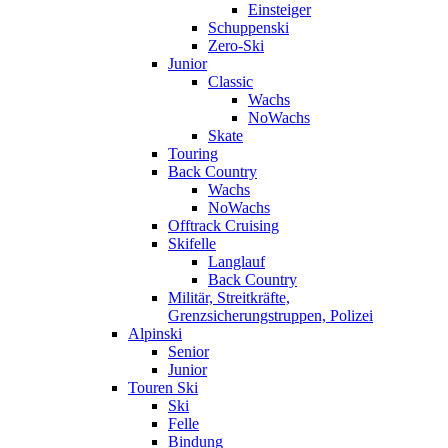
Einsteiger
Schuppenski
Zero-Ski
Junior
Classic
Wachs
NoWachs
Skate
Touring
Back Country
Wachs
NoWachs
Offtrack Cruising
Skifelle
Langlauf
Back Country
Militär, Streitkräfte,
Grenzsicherungstruppen, Polizei
Alpinski
Senior
Junior
Touren Ski
Ski
Felle
Bindung