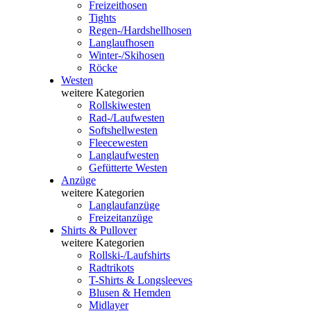
Freizeithosen
Tights
Regen-/Hardshellhosen
Langlaufhosen
Winter-/Skihosen
Röcke
Westen
weitere Kategorien
Rollskiwesten
Rad-/Laufwesten
Softshellwesten
Fleecewesten
Langlaufwesten
Gefütterte Westen
Anzüge
weitere Kategorien
Langlaufanzüge
Freizeitanzüge
Shirts & Pullover
weitere Kategorien
Rollski-/Laufshirts
Radtrikots
T-Shirts & Longsleeves
Blusen & Hemden
Midlayer