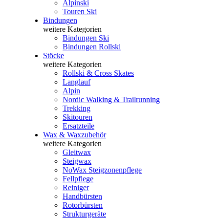
Alpinski
Touren Ski
Bindungen
weitere Kategorien
Bindungen Ski
Bindungen Rollski
Stöcke
weitere Kategorien
Rollski & Cross Skates
Langlauf
Alpin
Nordic Walking & Trailrunning
Trekking
Skitouren
Ersatzteile
Wax & Waxzubehör
weitere Kategorien
Gleitwax
Steigwax
NoWax Steigzonenpflege
Fellpflege
Reiniger
Handbürsten
Rotorbürsten
Strukturgeräte