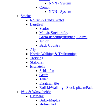
NNN - System
Combi
NNN - System
Stöcke
Rollski & Cross Skates
Langlauf
Senior
Militär, Streitkräfte,
Grenzsicherungstruppen, Polizei
Junior
Back Country
Alpin
Nordic Walking & Trailrunning
Trekking
Skitouren
Ersatzteile
Schlaufen
Griffe
Teller
Ersatzschäfte
Rollski/Walking - Stockspitzen/Pads
Wax & Waxzubehör
Gleitwax
Briko-Maplus
Holmenkol