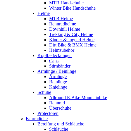
MTB Handschuhe
Winter Bike Handschuhe
Helme
MTB Helme
Rennradhelme
Downhill Helme
Trekking & City Helme
Kinder & Jugend Helme
Dirt Bike & BMX Helme
Helmzubehör
Kopfbedeckungen
Caps
Stirnbänder
Ärmlinge / Beinlinge
Ärmlinge
Beinlinge
Knielinge
Schuhe
Allround E-Bike Mountainbike
Rennrad
Überschuhe
Protectoren
Fahrradteile
Bereifung und Schläuche
Schläuche