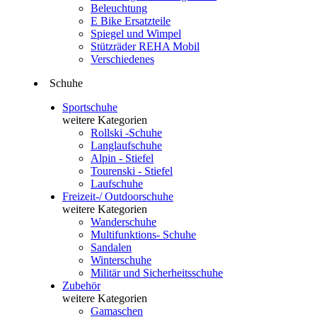
Beleuchtung
E Bike Ersatzteile
Spiegel und Wimpel
Stützräder REHA Mobil
Verschiedenes
Schuhe
Sportschuhe
weitere Kategorien
Rollski -Schuhe
Langlaufschuhe
Alpin - Stiefel
Tourenski - Stiefel
Laufschuhe
Freizeit-/ Outdoorschuhe
weitere Kategorien
Wanderschuhe
Multifunktions- Schuhe
Sandalen
Winterschuhe
Militär und Sicherheitsschuhe
Zubehör
weitere Kategorien
Gamaschen