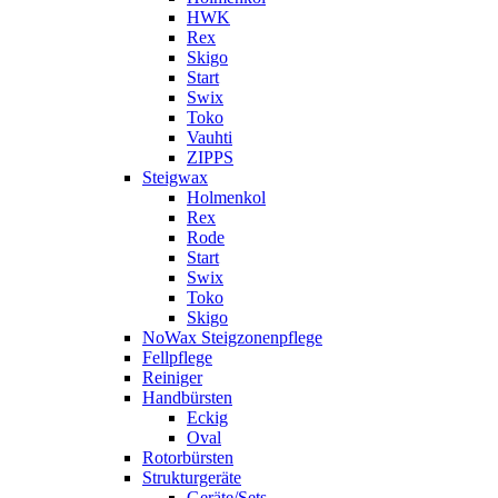
HWK
Rex
Skigo
Start
Swix
Toko
Vauhti
ZIPPS
Steigwax
Holmenkol
Rex
Rode
Start
Swix
Toko
Skigo
NoWax Steigzonenpflege
Fellpflege
Reiniger
Handbürsten
Eckig
Oval
Rotorbürsten
Strukturgeräte
Geräte/Sets