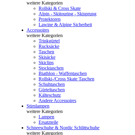
weitere Kategorien
Rollski & Cross Skate
Alpin - Skitouring - Skisprung
Protektoren
Lawine & Alpine Sicherheit
Accessoires
weitere Kategorien
Trinkgürtel
Rucksäcke
Taschen
Skisäcke
Skiclips
Stocktaschen
Biathlon - Waffentaschen
Rollski-/Cross Skate Taschen
Schuhtaschen
Gürteltaschen
Kälteschutz
Andere Accessoires
Stirnlampen
weitere Kategorien
Lampen
Ersatzteile
Schneeschuhe & Nordic Schlittschuhe
weitere Kategorien