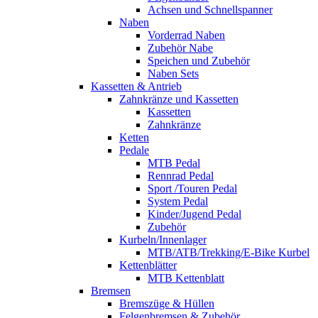
Achsen und Schnellspanner
Naben
Vorderrad Naben
Zubehör Nabe
Speichen und Zubehör
Naben Sets
Kassetten & Antrieb
Zahnkränze und Kassetten
Kassetten
Zahnkränze
Ketten
Pedale
MTB Pedal
Rennrad Pedal
Sport /Touren Pedal
System Pedal
Kinder/Jugend Pedal
Zubehör
Kurbeln/Innenlager
MTB/ATB/Trekking/E-Bike Kurbel
Kettenblätter
MTB Kettenblatt
Bremsen
Bremszüge & Hüllen
Felgenbremsen & Zubehör