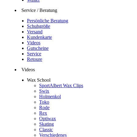
Service / Beratung
Persönliche Beratung
Schuhgröße
Versand
Kundenkarte
Videos
Gutscheine
Service
Retoure
Videos
Wax School
SportAlbert Wax Clips
Swix
Holmenkol
Toko
Rode
Rex
Optiwax
Skating
Classic
Verschiedenes