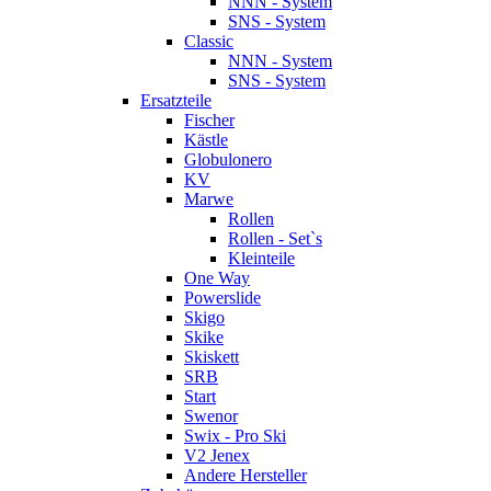
NNN - System
SNS - System
Classic
NNN - System
SNS - System
Ersatzteile
Fischer
Kästle
Globulonero
KV
Marwe
Rollen
Rollen - Set`s
Kleinteile
One Way
Powerslide
Skigo
Skike
Skiskett
SRB
Start
Swenor
Swix - Pro Ski
V2 Jenex
Andere Hersteller