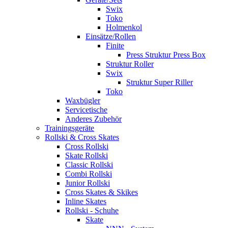
Swix
Toko
Holmenkol
Einsätze/Rollen
Finite
Press Struktur Press Box
Struktur Roller
Swix
Struktur Super Riller
Toko
Waxbügler
Servicetische
Anderes Zubehör
Trainingsgeräte
Rollski & Cross Skates
Cross Rollski
Skate Rollski
Classic Rollski
Combi Rollski
Junior Rollski
Cross Skates & Skikes
Inline Skates
Rollski - Schuhe
Skate