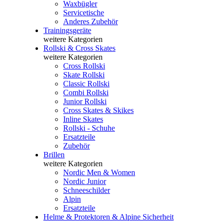
Waxbügler
Servicetische
Anderes Zubehör
Trainingsgeräte
weitere Kategorien
Rollski & Cross Skates
weitere Kategorien
Cross Rollski
Skate Rollski
Classic Rollski
Combi Rollski
Junior Rollski
Cross Skates & Skikes
Inline Skates
Rollski - Schuhe
Ersatzteile
Zubehör
Brillen
weitere Kategorien
Nordic Men & Women
Nordic Junior
Schneeschilder
Alpin
Ersatzteile
Helme & Protektoren & Alpine Sicherheit