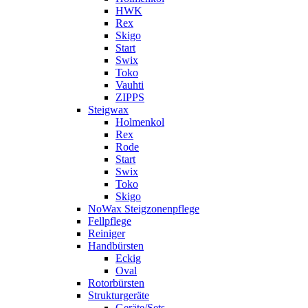
HWK
Rex
Skigo
Start
Swix
Toko
Vauhti
ZIPPS
Steigwax
Holmenkol
Rex
Rode
Start
Swix
Toko
Skigo
NoWax Steigzonenpflege
Fellpflege
Reiniger
Handbürsten
Eckig
Oval
Rotorbürsten
Strukturgeräte
Geräte/Sets