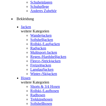
Schuheinlagen
Schuhpflege
Anderes Zubehör
Bekleidung
Jacken
weitere Kategorien
Wanderjacken
Softshelljacken
Rollski-/Laufjacken
Radjacken
Multisport-Jacken
Regen-/Hardshelljacken
Fleece-/Strickjacken
Freizeitjacken
Langlaufjacken
Winter-/Skijacken
Hosen
weitere Kategorien
Shorts & 3/4 Hosen
Rollski-/Laufhosen
Radhosen
Trekkinghosen
Softshellhosen