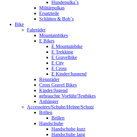
Hundepulka`s
Militärpulkas
Ersatzteile
Schlitten & Bob`s
Bike
Fahrräder
Mountainbikes
E Bikes
E Mountainbike
E Trekking
E Gravelbike
E City
E Cross
E Kinder/Jungend
Rennräder
Cross Gravel Bikes
Kinder/Jugend
gebrauchte Vorführ/Testbikes
Anhänger
Accessoires/Schuhe/Helme/Schutz
Brillen
Brillen
Handschuhe
Handschuhe kurz
Handschuhe lang