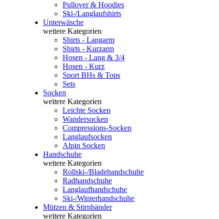
Pullover & Hoodies
Ski-/Langlaufshirts
Unterwäsche
weitere Kategorien
Shirts - Langarm
Shirts - Kurzarm
Hosen - Lang & 3/4
Hosen - Kurz
Sport BHs & Tops
Sets
Socken
weitere Kategorien
Leichte Socken
Wandersocken
Compressions-Socken
Langlaufsocken
Alpin Socken
Handschuhe
weitere Kategorien
Rollski-/Bladehandschuhe
Radhandschuhe
Langlaufhandschuhe
Ski-/Winterhandschuhe
Mützen & Stirnbänder
weitere Kategorien