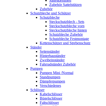
Sattelklemmen
Zubehör Sattelstützen
Zubehör
Schutzbleche und Schützer
Schutzbleche
Steckschutzblech - Sets
Steckschutzbleche vorn
Steckschutzbleche hinten
Schutzbleche Zubehör
Schutzbleche Festmontage
Kettenschützer und Strebenschutz
Ständer
Seitenständer
Hinterbauständer
Zweibeinständer
Fahrradständer Zubehör
Pumpen
Pumpen Mini /Normal
Standpumpen
Dämpferpumpen
Verschiedenes
Schlösser
Kabelschlösser
Bügelschlösser
Faltschlösser