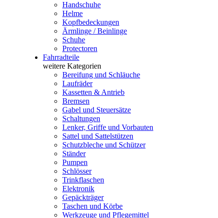
Handschuhe
Helme
Kopfbedeckungen
Ärmlinge / Beinlinge
Schuhe
Protectoren
Fahrradteile
weitere Kategorien
Bereifung und Schläuche
Laufräder
Kassetten & Antrieb
Bremsen
Gabel und Steuersätze
Schaltungen
Lenker, Griffe und Vorbauten
Sattel und Sattelstützen
Schutzbleche und Schützer
Ständer
Pumpen
Schlösser
Trinkflaschen
Elektronik
Gepäckträger
Taschen und Körbe
Werkzeuge und Pflegemittel