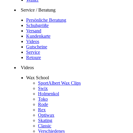
Service / Beratung
Persönliche Beratung
Schuhgröße
Versand
Kundenkarte
Videos
Gutscheine
Service
Retoure
Videos
Wax School
SportAlbert Wax Clips
Swix
Holmenkol
Toko
Rode
Rex
Optiwax
Skating
Classic
Verschiedenes