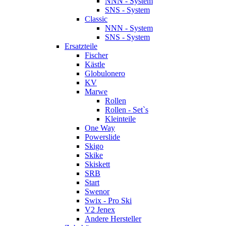
NNN - System
SNS - System
Classic
NNN - System
SNS - System
Ersatzteile
Fischer
Kästle
Globulonero
KV
Marwe
Rollen
Rollen - Set`s
Kleinteile
One Way
Powerslide
Skigo
Skike
Skiskett
SRB
Start
Swenor
Swix - Pro Ski
V2 Jenex
Andere Hersteller