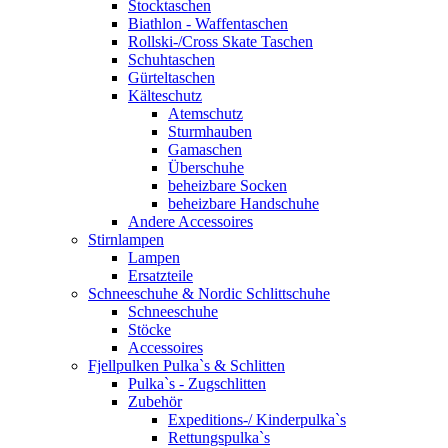
Stocktaschen
Biathlon - Waffentaschen
Rollski-/Cross Skate Taschen
Schuhtaschen
Gürteltaschen
Kälteschutz
Atemschutz
Sturmhauben
Gamaschen
Überschuhe
beheizbare Socken
beheizbare Handschuhe
Andere Accessoires
Stirnlampen
Lampen
Ersatzteile
Schneeschuhe & Nordic Schlittschuhe
Schneeschuhe
Stöcke
Accessoires
Fjellpulken Pulka`s & Schlitten
Pulka`s - Zugschlitten
Zubehör
Expeditions-/ Kinderpulka`s
Rettungspulka`s