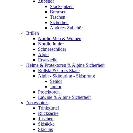
Zubehör
Stockspitzen
Bremsen
Taschen
Sicherheit
Anderes Zubehör
Brillen
Nordic Men & Women
Nordic Junior
Schneeschilder
Alpin
Ersatzteile
Helme & Protektoren & Alpine Sicherheit
Rollski & Cross Skate
Alpin - Skitouring - Skisprung
Senior
Junior
Protektoren
Lawine & Alpine Sicherheit
Accessoires
Trinkgürtel
Rucksäcke
Taschen
Skisäcke
Skiclips