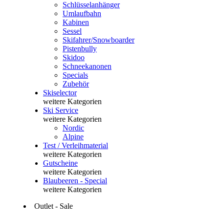
Schlüsselanhänger
Umlaufbahn
Kabinen
Sessel
Skifahrer/Snowboarder
Pistenbully
Skidoo
Schneekanonen
Specials
Zubehör
Skiselector
weitere Kategorien
Ski Service
weitere Kategorien
Nordic
Alpine
Test / Verleihmaterial
weitere Kategorien
Gutscheine
weitere Kategorien
Blaubeeren - Special
weitere Kategorien
Outlet - Sale