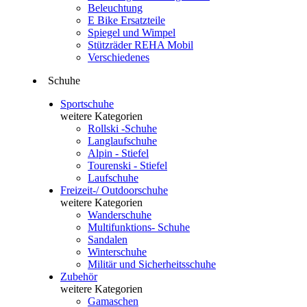
Beleuchtung
E Bike Ersatzteile
Spiegel und Wimpel
Stützräder REHA Mobil
Verschiedenes
Schuhe
Sportschuhe
weitere Kategorien
Rollski -Schuhe
Langlaufschuhe
Alpin - Stiefel
Tourenski - Stiefel
Laufschuhe
Freizeit-/ Outdoorschuhe
weitere Kategorien
Wanderschuhe
Multifunktions- Schuhe
Sandalen
Winterschuhe
Militär und Sicherheitsschuhe
Zubehör
weitere Kategorien
Gamaschen