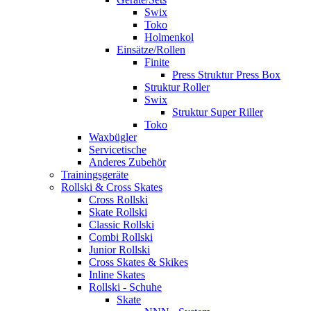
Swix
Toko
Holmenkol
Einsätze/Rollen
Finite
Press Struktur Press Box
Struktur Roller
Swix
Struktur Super Riller
Toko
Waxbügler
Servicetische
Anderes Zubehör
Trainingsgeräte
Rollski & Cross Skates
Cross Rollski
Skate Rollski
Classic Rollski
Combi Rollski
Junior Rollski
Cross Skates & Skikes
Inline Skates
Rollski - Schuhe
Skate