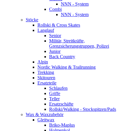
NNN - System
Combi
NNN - System
Stöcke
Rollski & Cross Skates
Langlauf
Senior
Militär, Streitkräfte,
Grenzsicherungstruppen, Polizei
Junior
Back Country
Alpin
Nordic Walking & Trailrunning
Trekking
Skitouren
Ersatzteile
Schlaufen
Griffe
Teller
Ersatzschäfte
Rollski/Walking - Stockspitzen/Pads
Wax & Waxzubehör
Gleitwax
Briko-Maplus
Holmenkol