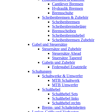
Cantilever Bremsen
Hydraulik Bremsen
Bremsschuhe
Scheibenbremsen & Zubehör
Scheibenbremsen
Scheibenbremsbeläge
Bremsscheiben
Scheibenbremshebel
Scheibenbremsen Zubehör
Gabel und Steuersätze
Steuersätze und Zubehör
Steuersätze Ahead
Stuersätze Tapered
Gabeln und Zubehör
Federgabel Ersatzteile
Schaltungen
Schaltwerke & Umwerfer
MTB Schaltwerk
MTB Umwerfer
Schalthebel
Schalthebel Sets
Schalthebel links
Schalthebel rechts
Brems- und Schalteinheiten
Lenker, Griffe und Vorbauten