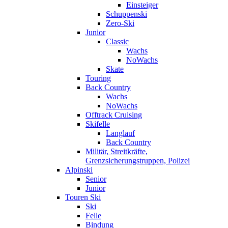
Einsteiger
Schuppenski
Zero-Ski
Junior
Classic
Wachs
NoWachs
Skate
Touring
Back Country
Wachs
NoWachs
Offtrack Cruising
Skifelle
Langlauf
Back Country
Militär, Streitkräfte,
Grenzsicherungstruppen, Polizei
Alpinski
Senior
Junior
Touren Ski
Ski
Felle
Bindung