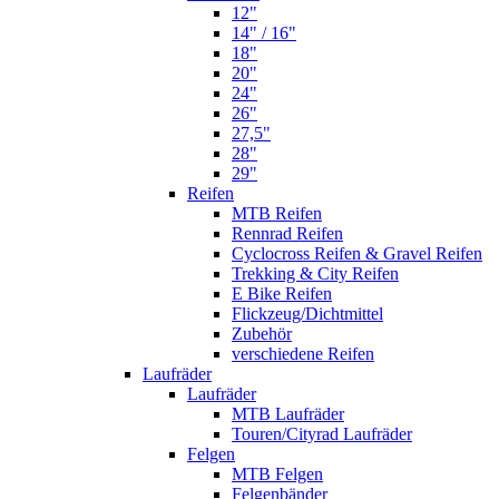
12"
14" / 16"
18"
20"
24"
26"
27,5"
28"
29"
Reifen
MTB Reifen
Rennrad Reifen
Cyclocross Reifen & Gravel Reifen
Trekking & City Reifen
E Bike Reifen
Flickzeug/Dichtmittel
Zubehör
verschiedene Reifen
Laufräder
Laufräder
MTB Laufräder
Touren/Cityrad Laufräder
Felgen
MTB Felgen
Felgenbänder