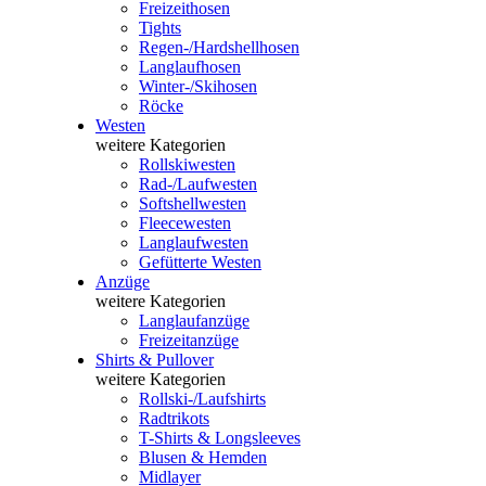
Freizeithosen
Tights
Regen-/Hardshellhosen
Langlaufhosen
Winter-/Skihosen
Röcke
Westen
weitere Kategorien
Rollskiwesten
Rad-/Laufwesten
Softshellwesten
Fleecewesten
Langlaufwesten
Gefütterte Westen
Anzüge
weitere Kategorien
Langlaufanzüge
Freizeitanzüge
Shirts & Pullover
weitere Kategorien
Rollski-/Laufshirts
Radtrikots
T-Shirts & Longsleeves
Blusen & Hemden
Midlayer