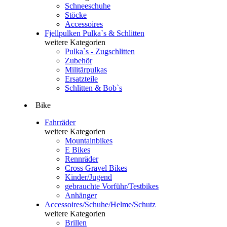
Schneeschuhe
Stöcke
Accessoires
Fjellpulken Pulka`s & Schlitten
weitere Kategorien
Pulka`s - Zugschlitten
Zubehör
Militärpulkas
Ersatzteile
Schlitten & Bob`s
Bike
Fahrräder
weitere Kategorien
Mountainbikes
E Bikes
Rennräder
Cross Gravel Bikes
Kinder/Jugend
gebrauchte Vorführ/Testbikes
Anhänger
Accessoires/Schuhe/Helme/Schutz
weitere Kategorien
Brillen