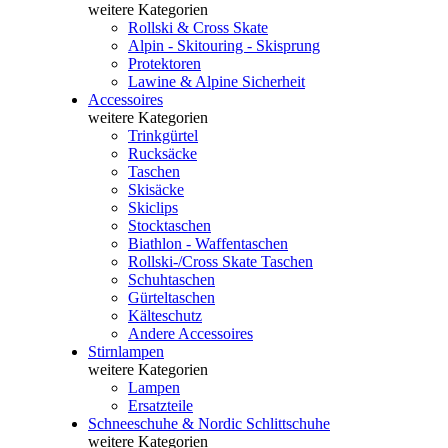
weitere Kategorien
Rollski & Cross Skate
Alpin - Skitouring - Skisprung
Protektoren
Lawine & Alpine Sicherheit
Accessoires
weitere Kategorien
Trinkgürtel
Rucksäcke
Taschen
Skisäcke
Skiclips
Stocktaschen
Biathlon - Waffentaschen
Rollski-/Cross Skate Taschen
Schuhtaschen
Gürteltaschen
Kälteschutz
Andere Accessoires
Stirnlampen
weitere Kategorien
Lampen
Ersatzteile
Schneeschuhe & Nordic Schlittschuhe
weitere Kategorien