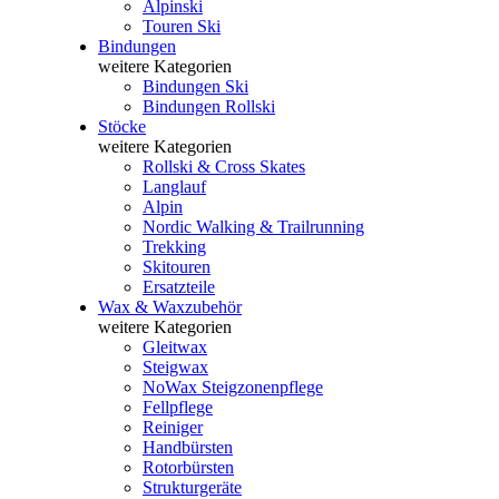
Alpinski
Touren Ski
Bindungen
weitere Kategorien
Bindungen Ski
Bindungen Rollski
Stöcke
weitere Kategorien
Rollski & Cross Skates
Langlauf
Alpin
Nordic Walking & Trailrunning
Trekking
Skitouren
Ersatzteile
Wax & Waxzubehör
weitere Kategorien
Gleitwax
Steigwax
NoWax Steigzonenpflege
Fellpflege
Reiniger
Handbürsten
Rotorbürsten
Strukturgeräte