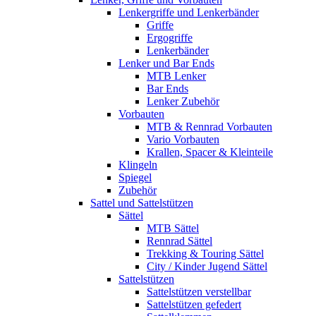
Lenkergriffe und Lenkerbänder
Griffe
Ergogriffe
Lenkerbänder
Lenker und Bar Ends
MTB Lenker
Bar Ends
Lenker Zubehör
Vorbauten
MTB & Rennrad Vorbauten
Vario Vorbauten
Krallen, Spacer & Kleinteile
Klingeln
Spiegel
Zubehör
Sattel und Sattelstützen
Sättel
MTB Sättel
Rennrad Sättel
Trekking & Touring Sättel
City / Kinder Jugend Sättel
Sattelstützen
Sattelstützen verstellbar
Sattelstützen gefedert