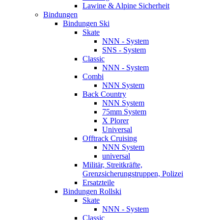
Lawine & Alpine Sicherheit
Bindungen
Bindungen Ski
Skate
NNN - System
SNS - System
Classic
NNN - System
Combi
NNN System
Back Country
NNN System
75mm System
X Plorer
Universal
Offtrack Cruising
NNN System
universal
Militär, Streitkräfte,
Grenzsicherungstruppen, Polizei
Ersatzteile
Bindungen Rollski
Skate
NNN - System
Classic