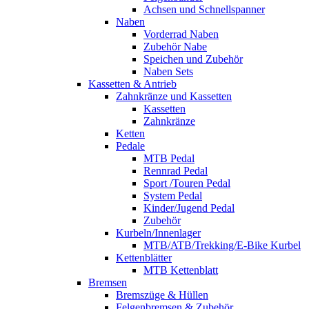
Achsen und Schnellspanner
Naben
Vorderrad Naben
Zubehör Nabe
Speichen und Zubehör
Naben Sets
Kassetten & Antrieb
Zahnkränze und Kassetten
Kassetten
Zahnkränze
Ketten
Pedale
MTB Pedal
Rennrad Pedal
Sport /Touren Pedal
System Pedal
Kinder/Jugend Pedal
Zubehör
Kurbeln/Innenlager
MTB/ATB/Trekking/E-Bike Kurbel
Kettenblätter
MTB Kettenblatt
Bremsen
Bremszüge & Hüllen
Felgenbremsen & Zubehör