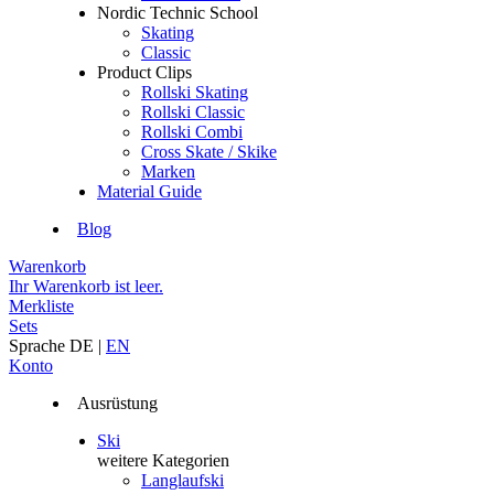
Nordic Technic School
Skating
Classic
Product Clips
Rollski Skating
Rollski Classic
Rollski Combi
Cross Skate / Skike
Marken
Material Guide
Blog
Warenkorb
Ihr Warenkorb ist leer.
Merkliste
Sets
Sprache
DE
|
EN
Konto
Ausrüstung
Ski
weitere Kategorien
Langlaufski