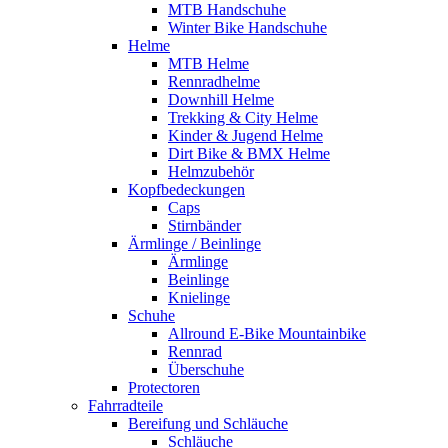
MTB Handschuhe
Winter Bike Handschuhe
Helme
MTB Helme
Rennradhelme
Downhill Helme
Trekking & City Helme
Kinder & Jugend Helme
Dirt Bike & BMX Helme
Helmzubehör
Kopfbedeckungen
Caps
Stirnbänder
Ärmlinge / Beinlinge
Ärmlinge
Beinlinge
Knielinge
Schuhe
Allround E-Bike Mountainbike
Rennrad
Überschuhe
Protectoren
Fahrradteile
Bereifung und Schläuche
Schläuche