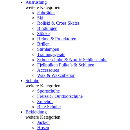
Ausrüstung
weitere Kategorien
Fahrräder
Ski
Rollski & Cross Skates
Bindungen
Stöcke
Helme & Protektoren
Brillen
Stirnlampen
Trainingsgeräte
Schneeschuhe & Nordic Schlittschuhe
Fjellpulken Pulka`s & Schlitten
Accessoires
Wax & Waxzubehör
Schuhe
weitere Kategorien
Sportschuhe
Freizeit-/ Outdoorschuhe
Zubehör
Bike Schuhe
Bekleidung
weitere Kategorien
Jacken
Hosen