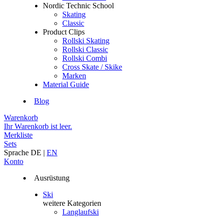
Nordic Technic School
Skating
Classic
Product Clips
Rollski Skating
Rollski Classic
Rollski Combi
Cross Skate / Skike
Marken
Material Guide
Blog
Warenkorb
Ihr Warenkorb ist leer.
Merkliste
Sets
Sprache
DE
|
EN
Konto
Ausrüstung
Ski
weitere Kategorien
Langlaufski