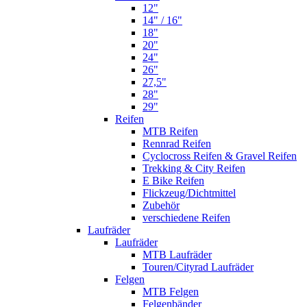
12"
14" / 16"
18"
20"
24"
26"
27,5"
28"
29"
Reifen
MTB Reifen
Rennrad Reifen
Cyclocross Reifen & Gravel Reifen
Trekking & City Reifen
E Bike Reifen
Flickzeug/Dichtmittel
Zubehör
verschiedene Reifen
Laufräder
Laufräder
MTB Laufräder
Touren/Cityrad Laufräder
Felgen
MTB Felgen
Felgenbänder