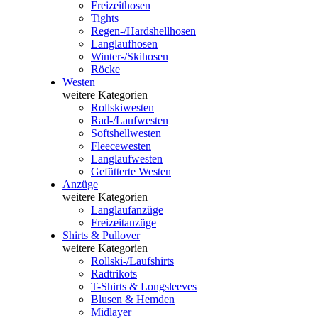
Freizeithosen
Tights
Regen-/Hardshellhosen
Langlaufhosen
Winter-/Skihosen
Röcke
Westen
weitere Kategorien
Rollskiwesten
Rad-/Laufwesten
Softshellwesten
Fleecewesten
Langlaufwesten
Gefütterte Westen
Anzüge
weitere Kategorien
Langlaufanzüge
Freizeitanzüge
Shirts & Pullover
weitere Kategorien
Rollski-/Laufshirts
Radtrikots
T-Shirts & Longsleeves
Blusen & Hemden
Midlayer