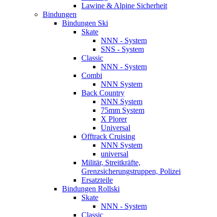
Lawine & Alpine Sicherheit
Bindungen
Bindungen Ski
Skate
NNN - System
SNS - System
Classic
NNN - System
Combi
NNN System
Back Country
NNN System
75mm System
X Plorer
Universal
Offtrack Cruising
NNN System
universal
Militär, Streitkräfte,
Grenzsicherungstruppen, Polizei
Ersatzteile
Bindungen Rollski
Skate
NNN - System
Classic