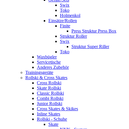
Swix
Toko
Holmenkol
Einsätze/Rollen
Finite
Press Struktur Press Box
Struktur Roller
Swix
Struktur Super Riller
Toko
Waxbügler
Servicetische
Anderes Zubehör
Trainingsgeräte
Rollski & Cross Skates
Cross Rollski
Skate Rollski
Classic Rollski
Combi Rollski
Junior Rollski
Cross Skates & Skikes
Inline Skates
Rollski - Schuhe
Skate