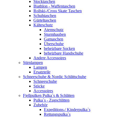
Stocktaschen
Biathlon - Waffentaschen
Rollski-/Cross Skate Taschen
Schuhtaschen
Gürteltaschen
Kälteschutz
Atemschutz
Sturmhauben
Gamaschen
Überschuhe
beheizbare Socken
beheizbare Handschuhe
Andere Accessoires
Stirnlampen
Lampen
Ersatzteile
Schneeschuhe & Nordic Schlittschuhe
Schneeschuhe
Stöcke
Accessoires
Fjellpulken Pulka`s & Schlitten
Pulka`s - Zugschlitten
Zubehör
Expeditions-/ Kinderpulka`s
Rettungspulka`s