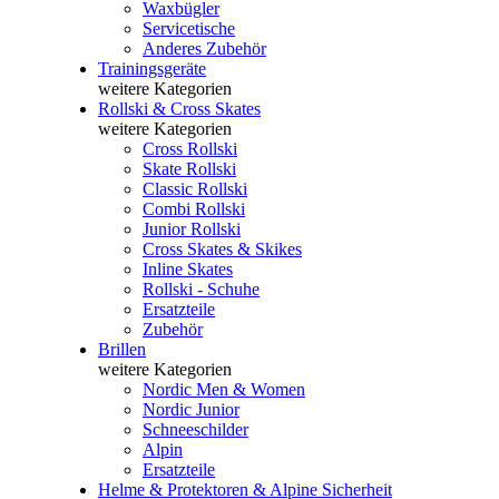
Waxbügler
Servicetische
Anderes Zubehör
Trainingsgeräte
weitere Kategorien
Rollski & Cross Skates
weitere Kategorien
Cross Rollski
Skate Rollski
Classic Rollski
Combi Rollski
Junior Rollski
Cross Skates & Skikes
Inline Skates
Rollski - Schuhe
Ersatzteile
Zubehör
Brillen
weitere Kategorien
Nordic Men & Women
Nordic Junior
Schneeschilder
Alpin
Ersatzteile
Helme & Protektoren & Alpine Sicherheit