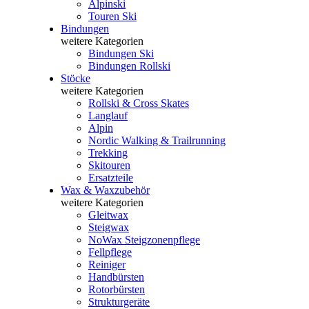
Alpinski
Touren Ski
Bindungen
weitere Kategorien
Bindungen Ski
Bindungen Rollski
Stöcke
weitere Kategorien
Rollski & Cross Skates
Langlauf
Alpin
Nordic Walking & Trailrunning
Trekking
Skitouren
Ersatzteile
Wax & Waxzubehör
weitere Kategorien
Gleitwax
Steigwax
NoWax Steigzonenpflege
Fellpflege
Reiniger
Handbürsten
Rotorbürsten
Strukturgeräte