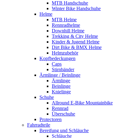
MTB Handschuhe
Winter Bike Handschuhe
Helme
MTB Helme
Rennradhelme
Downhill Helme
Trekking & City Helme
Kinder & Jugend Helme
Dirt Bike & BMX Helme
Helmzubehör
Kopfbedeckungen
Caps
Stirnbänder
Ärmlinge / Beinlinge
Ärmlinge
Beinlinge
Knielinge
Schuhe
Allround E-Bike Mountainbike
Rennrad
Überschuhe
Protectoren
Fahrradteile
Bereifung und Schläuche
Schläuche