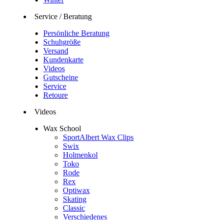
Service / Beratung
Persönliche Beratung
Schuhgröße
Versand
Kundenkarte
Videos
Gutscheine
Service
Retoure
Videos
Wax School
SportAlbert Wax Clips
Swix
Holmenkol
Toko
Rode
Rex
Optiwax
Skating
Classic
Verschiedenes