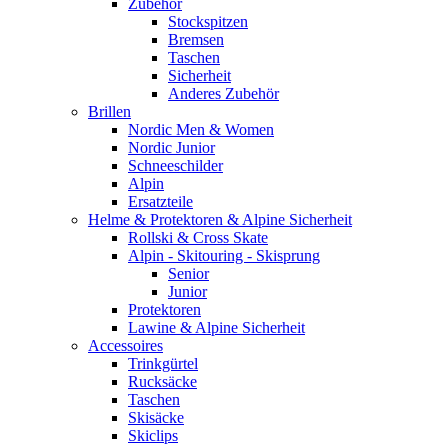
Zubehör
Stockspitzen
Bremsen
Taschen
Sicherheit
Anderes Zubehör
Brillen
Nordic Men & Women
Nordic Junior
Schneeschilder
Alpin
Ersatzteile
Helme & Protektoren & Alpine Sicherheit
Rollski & Cross Skate
Alpin - Skitouring - Skisprung
Senior
Junior
Protektoren
Lawine & Alpine Sicherheit
Accessoires
Trinkgürtel
Rucksäcke
Taschen
Skisäcke
Skiclips