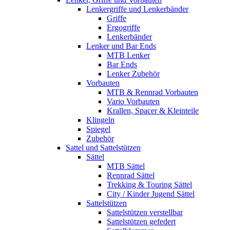
Lenkergriffe und Lenkerbänder
Griffe
Ergogriffe
Lenkerbänder
Lenker und Bar Ends
MTB Lenker
Bar Ends
Lenker Zubehör
Vorbauten
MTB & Rennrad Vorbauten
Vario Vorbauten
Krallen, Spacer & Kleinteile
Klingeln
Spiegel
Zubehör
Sattel und Sattelstützen
Sättel
MTB Sättel
Rennrad Sättel
Trekking & Touring Sättel
City / Kinder Jugend Sättel
Sattelstützen
Sattelstützen verstellbar
Sattelstützen gefedert