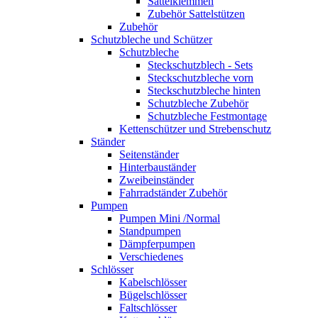
Sattelklemmen
Zubehör Sattelstützen
Zubehör
Schutzbleche und Schützer
Schutzbleche
Steckschutzblech - Sets
Steckschutzbleche vorn
Steckschutzbleche hinten
Schutzbleche Zubehör
Schutzbleche Festmontage
Kettenschützer und Strebenschutz
Ständer
Seitenständer
Hinterbauständer
Zweibeinständer
Fahrradständer Zubehör
Pumpen
Pumpen Mini /Normal
Standpumpen
Dämpferpumpen
Verschiedenes
Schlösser
Kabelschlösser
Bügelschlösser
Faltschlösser