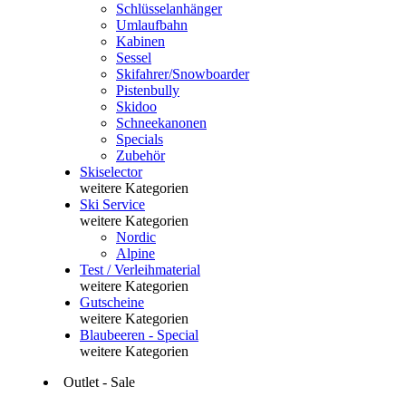
Schlüsselanhänger
Umlaufbahn
Kabinen
Sessel
Skifahrer/Snowboarder
Pistenbully
Skidoo
Schneekanonen
Specials
Zubehör
Skiselector
weitere Kategorien
Ski Service
weitere Kategorien
Nordic
Alpine
Test / Verleihmaterial
weitere Kategorien
Gutscheine
weitere Kategorien
Blaubeeren - Special
weitere Kategorien
Outlet - Sale