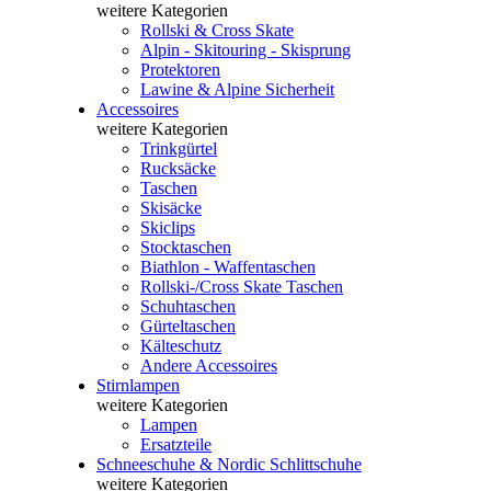
weitere Kategorien
Rollski & Cross Skate
Alpin - Skitouring - Skisprung
Protektoren
Lawine & Alpine Sicherheit
Accessoires
weitere Kategorien
Trinkgürtel
Rucksäcke
Taschen
Skisäcke
Skiclips
Stocktaschen
Biathlon - Waffentaschen
Rollski-/Cross Skate Taschen
Schuhtaschen
Gürteltaschen
Kälteschutz
Andere Accessoires
Stirnlampen
weitere Kategorien
Lampen
Ersatzteile
Schneeschuhe & Nordic Schlittschuhe
weitere Kategorien