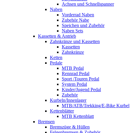
Achsen und Schnellspanner
Naben
Vorderrad Naben
Zubehör Nabe
Speichen und Zubehör
Naben Sets
Kassetten & Antrieb
Zahnkränze und Kassetten
Kassetten
Zahnkränze
Ketten
Pedale
MTB Pedal
Rennrad Pedal
Sport /Touren Pedal
System Pedal
Kinder/Jugend Pedal
Zubehör
Kurbeln/Innenlager
MTB/ATB/Trekking/E-Bike Kurbel
Kettenblätter
MTB Kettenblatt
Bremsen
Bremszüge & Hüllen
Felgenbremsen & Zubehör