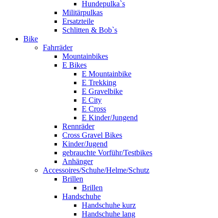
Hundepulka`s
Militärpulkas
Ersatzteile
Schlitten & Bob`s
Bike
Fahrräder
Mountainbikes
E Bikes
E Mountainbike
E Trekking
E Gravelbike
E City
E Cross
E Kinder/Jungend
Rennräder
Cross Gravel Bikes
Kinder/Jugend
gebrauchte Vorführ/Testbikes
Anhänger
Accessoires/Schuhe/Helme/Schutz
Brillen
Brillen
Handschuhe
Handschuhe kurz
Handschuhe lang