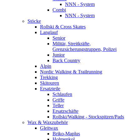
NNN - System
Combi
NNN - System
Stöcke
Rollski & Cross Skates
Langlauf
Senior
Militär, Streitkräfte,
Grenzsicherungstruppen, Polizei
Junior
Back Country
Alpin
Nordic Walking & Trailrunning
Trekking
Skitouren
Ersatzteile
Schlaufen
Griffe
Teller
Ersatzschäfte
Rollski/Walking - Stockspitzen/Pads
Wax & Waxzubehör
Gleitwax
Briko-Maplus
Holmenkol