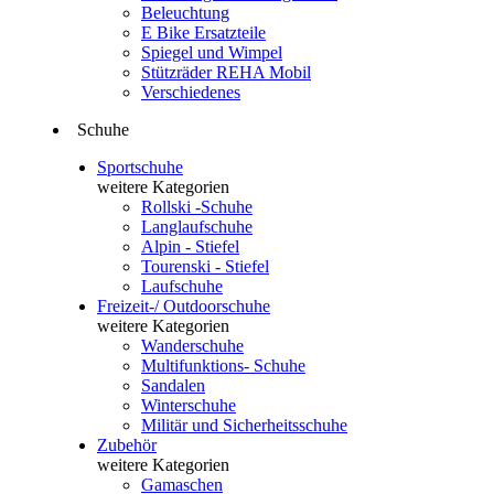
Beleuchtung
E Bike Ersatzteile
Spiegel und Wimpel
Stützräder REHA Mobil
Verschiedenes
Schuhe
Sportschuhe
weitere Kategorien
Rollski -Schuhe
Langlaufschuhe
Alpin - Stiefel
Tourenski - Stiefel
Laufschuhe
Freizeit-/ Outdoorschuhe
weitere Kategorien
Wanderschuhe
Multifunktions- Schuhe
Sandalen
Winterschuhe
Militär und Sicherheitsschuhe
Zubehör
weitere Kategorien
Gamaschen