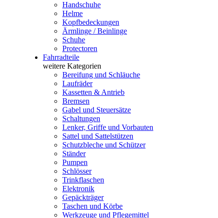
Handschuhe
Helme
Kopfbedeckungen
Ärmlinge / Beinlinge
Schuhe
Protectoren
Fahrradteile
weitere Kategorien
Bereifung und Schläuche
Laufräder
Kassetten & Antrieb
Bremsen
Gabel und Steuersätze
Schaltungen
Lenker, Griffe und Vorbauten
Sattel und Sattelstützen
Schutzbleche und Schützer
Ständer
Pumpen
Schlösser
Trinkflaschen
Elektronik
Gepäckträger
Taschen und Körbe
Werkzeuge und Pflegemittel