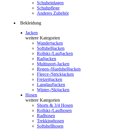
Schuheinlagen
Schuhpflege
Anderes Zubehör
Bekleidung
Jacken
weitere Kategorien
Wanderjacken
Softshelljacken
Rollski-/Laufjacken
Radjacken
Multisport-Jacken
Regen-/Hardshelljacken
Fleece-/Strickjacken
Freizeitjacken
Langlaufjacken
Winter-/Skijacken
Hosen
weitere Kategorien
Shorts & 3/4 Hosen
Rollski-/Laufhosen
Radhosen
Trekkinghosen
Softshellhosen