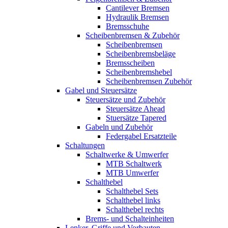
Cantilever Bremsen
Hydraulik Bremsen
Bremsschuhe
Scheibenbremsen & Zubehör
Scheibenbremsen
Scheibenbremsbeläge
Bremsscheiben
Scheibenbremshebel
Scheibenbremsen Zubehör
Gabel und Steuersätze
Steuersätze und Zubehör
Steuersätze Ahead
Stuersätze Tapered
Gabeln und Zubehör
Federgabel Ersatzteile
Schaltungen
Schaltwerke & Umwerfer
MTB Schaltwerk
MTB Umwerfer
Schalthebel
Schalthebel Sets
Schalthebel links
Schalthebel rechts
Brems- und Schalteinheiten
Lenker, Griffe und Vorbauten