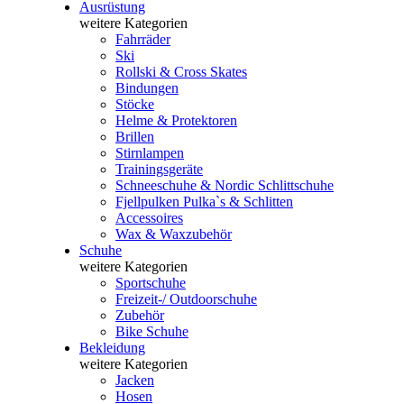
Ausrüstung
weitere Kategorien
Fahrräder
Ski
Rollski & Cross Skates
Bindungen
Stöcke
Helme & Protektoren
Brillen
Stirnlampen
Trainingsgeräte
Schneeschuhe & Nordic Schlittschuhe
Fjellpulken Pulka`s & Schlitten
Accessoires
Wax & Waxzubehör
Schuhe
weitere Kategorien
Sportschuhe
Freizeit-/ Outdoorschuhe
Zubehör
Bike Schuhe
Bekleidung
weitere Kategorien
Jacken
Hosen