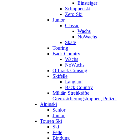
Einsteiger
Schuppenski
Zero-Ski
Junior
Classic
Wachs
NoWachs
Skate
Touring
Back Country
Wachs
NoWachs
Offtrack Cruising
Skifelle
Langlauf
Back Country
Militär, Streitkräfte,
Grenzsicherungstruppen, Polizei
Alpinski
Senior
Junior
Touren Ski
Ski
Felle
Bindung