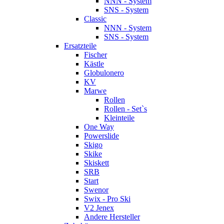
NNN - System
SNS - System
Classic
NNN - System
SNS - System
Ersatzteile
Fischer
Kästle
Globulonero
KV
Marwe
Rollen
Rollen - Set`s
Kleinteile
One Way
Powerslide
Skigo
Skike
Skiskett
SRB
Start
Swenor
Swix - Pro Ski
V2 Jenex
Andere Hersteller