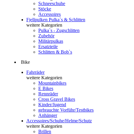
Schneeschuhe
Stöcke
Accessoires
Fjellpulken Pulka`s & Schlitten
weitere Kategorien
Pulka`s - Zugschlitten
Zubehör
Militärpulkas
Ersatzteile
Schlitten & Bob`s
Bike
Fahrräder
weitere Kategorien
Mountainbikes
E Bikes
Rennräder
Cross Gravel Bikes
Kinder/Jugend
gebrauchte Vorführ/Testbikes
Anhänger
Accessoires/Schuhe/Helme/Schutz
weitere Kategorien
Brillen