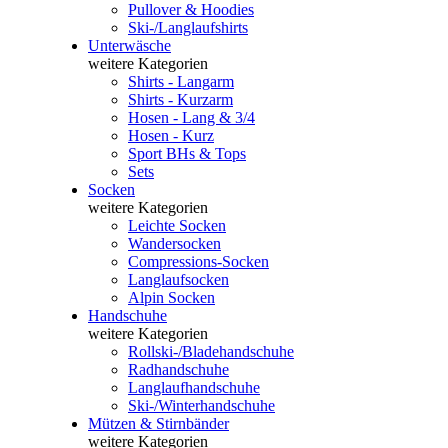
Pullover & Hoodies
Ski-/Langlaufshirts
Unterwäsche
weitere Kategorien
Shirts - Langarm
Shirts - Kurzarm
Hosen - Lang & 3/4
Hosen - Kurz
Sport BHs & Tops
Sets
Socken
weitere Kategorien
Leichte Socken
Wandersocken
Compressions-Socken
Langlaufsocken
Alpin Socken
Handschuhe
weitere Kategorien
Rollski-/Bladehandschuhe
Radhandschuhe
Langlaufhandschuhe
Ski-/Winterhandschuhe
Mützen & Stirnbänder
weitere Kategorien