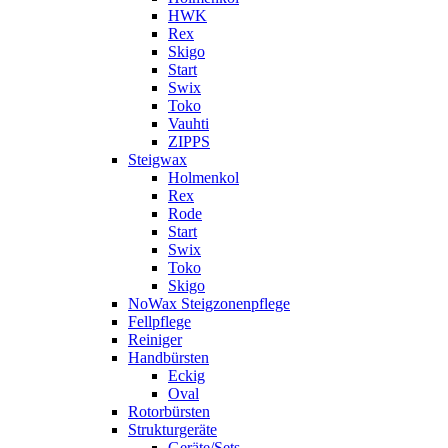
HWK
Rex
Skigo
Start
Swix
Toko
Vauhti
ZIPPS
Steigwax
Holmenkol
Rex
Rode
Start
Swix
Toko
Skigo
NoWax Steigzonenpflege
Fellpflege
Reiniger
Handbürsten
Eckig
Oval
Rotorbürsten
Strukturgeräte
Geräte/Sets