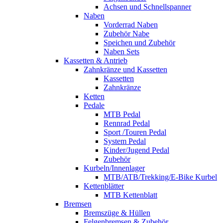
Achsen und Schnellspanner
Naben
Vorderrad Naben
Zubehör Nabe
Speichen und Zubehör
Naben Sets
Kassetten & Antrieb
Zahnkränze und Kassetten
Kassetten
Zahnkränze
Ketten
Pedale
MTB Pedal
Rennrad Pedal
Sport /Touren Pedal
System Pedal
Kinder/Jugend Pedal
Zubehör
Kurbeln/Innenlager
MTB/ATB/Trekking/E-Bike Kurbel
Kettenblätter
MTB Kettenblatt
Bremsen
Bremszüge & Hüllen
Felgenbremsen & Zubehör