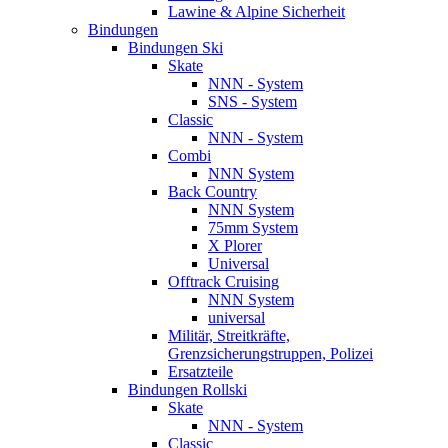
Lawine & Alpine Sicherheit
Bindungen
Bindungen Ski
Skate
NNN - System
SNS - System
Classic
NNN - System
Combi
NNN System
Back Country
NNN System
75mm System
X Plorer
Universal
Offtrack Cruising
NNN System
universal
Militär, Streitkräfte,
Grenzsicherungstruppen, Polizei
Ersatzteile
Bindungen Rollski
Skate
NNN - System
Classic