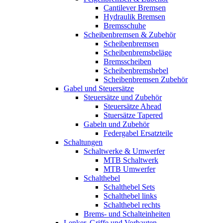
Cantilever Bremsen
Hydraulik Bremsen
Bremsschuhe
Scheibenbremsen & Zubehör
Scheibenbremsen
Scheibenbremsbeläge
Bremsscheiben
Scheibenbremshebel
Scheibenbremsen Zubehör
Gabel und Steuersätze
Steuersätze und Zubehör
Steuersätze Ahead
Stuersätze Tapered
Gabeln und Zubehör
Federgabel Ersatzteile
Schaltungen
Schaltwerke & Umwerfer
MTB Schaltwerk
MTB Umwerfer
Schalthebel
Schalthebel Sets
Schalthebel links
Schalthebel rechts
Brems- und Schalteinheiten
Lenker, Griffe und Vorbauten