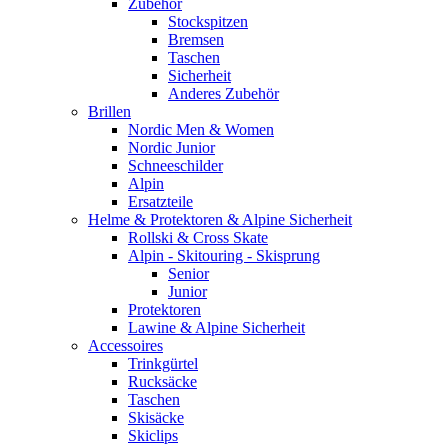
Zubehör
Stockspitzen
Bremsen
Taschen
Sicherheit
Anderes Zubehör
Brillen
Nordic Men & Women
Nordic Junior
Schneeschilder
Alpin
Ersatzteile
Helme & Protektoren & Alpine Sicherheit
Rollski & Cross Skate
Alpin - Skitouring - Skisprung
Senior
Junior
Protektoren
Lawine & Alpine Sicherheit
Accessoires
Trinkgürtel
Rucksäcke
Taschen
Skisäcke
Skiclips