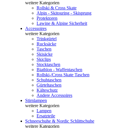
weitere Kategorien
Rollski & Cross Skate
Alpin - Skitouring - Skisprung
Protektoren
Lawine & Alpine Sicherheit
Accessoires
weitere Kategorien
Trinkgürtel
Rucksäcke
Taschen
Skisäcke
Skiclips
Stocktaschen
Biathlon - Waffentaschen
Rollski-/Cross Skate Taschen
Schuhtaschen
Gürteltaschen
Kälteschutz
Andere Accessoires
Stirnlampen
weitere Kategorien
Lampen
Ersatzteile
Schneeschuhe & Nordic Schlittschuhe
weitere Kategorien