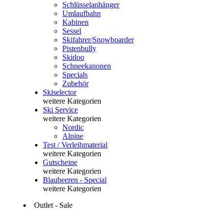
Schlüsselanhänger
Umlaufbahn
Kabinen
Sessel
Skifahrer/Snowboarder
Pistenbully
Skidoo
Schneekanonen
Specials
Zubehör
Skiselector
weitere Kategorien
Ski Service
weitere Kategorien
Nordic
Alpine
Test / Verleihmaterial
weitere Kategorien
Gutscheine
weitere Kategorien
Blaubeeren - Special
weitere Kategorien
Outlet - Sale