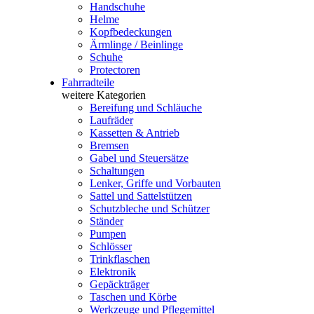
Handschuhe
Helme
Kopfbedeckungen
Ärmlinge / Beinlinge
Schuhe
Protectoren
Fahrradteile
weitere Kategorien
Bereifung und Schläuche
Laufräder
Kassetten & Antrieb
Bremsen
Gabel und Steuersätze
Schaltungen
Lenker, Griffe und Vorbauten
Sattel und Sattelstützen
Schutzbleche und Schützer
Ständer
Pumpen
Schlösser
Trinkflaschen
Elektronik
Gepäckträger
Taschen und Körbe
Werkzeuge und Pflegemittel