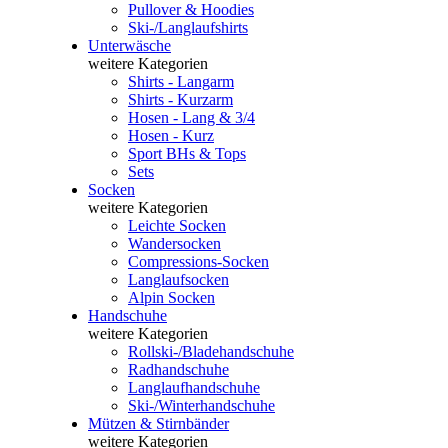
Pullover & Hoodies
Ski-/Langlaufshirts
Unterwäsche
weitere Kategorien
Shirts - Langarm
Shirts - Kurzarm
Hosen - Lang & 3/4
Hosen - Kurz
Sport BHs & Tops
Sets
Socken
weitere Kategorien
Leichte Socken
Wandersocken
Compressions-Socken
Langlaufsocken
Alpin Socken
Handschuhe
weitere Kategorien
Rollski-/Bladehandschuhe
Radhandschuhe
Langlaufhandschuhe
Ski-/Winterhandschuhe
Mützen & Stirnbänder
weitere Kategorien