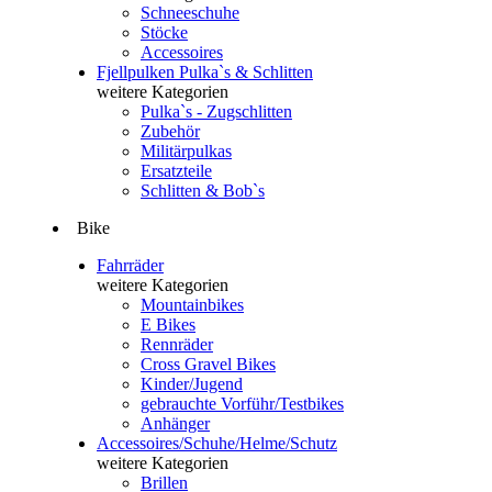
Schneeschuhe
Stöcke
Accessoires
Fjellpulken Pulka`s & Schlitten
weitere Kategorien
Pulka`s - Zugschlitten
Zubehör
Militärpulkas
Ersatzteile
Schlitten & Bob`s
Bike
Fahrräder
weitere Kategorien
Mountainbikes
E Bikes
Rennräder
Cross Gravel Bikes
Kinder/Jugend
gebrauchte Vorführ/Testbikes
Anhänger
Accessoires/Schuhe/Helme/Schutz
weitere Kategorien
Brillen