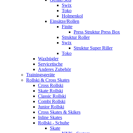
Swix
Toko
Holmenkol
Einsätze/Rollen
Finite
Press Struktur Press Box
Struktur Roller
Swix
Struktur Super Riller
Toko
Waxbügler
Servicetische
Anderes Zubehör
Trainingsgeräte
Rollski & Cross Skates
Cross Rollski
Skate Rollski
Classic Rollski
Combi Rollski
Junior Rollski
Cross Skates & Skikes
Inline Skates
Rollski - Schuhe
Skate