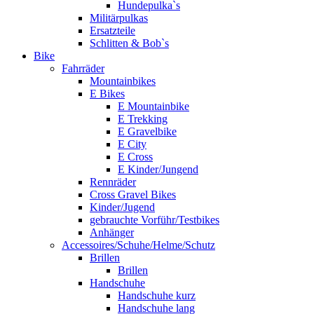
Hundepulka`s
Militärpulkas
Ersatzteile
Schlitten & Bob`s
Bike
Fahrräder
Mountainbikes
E Bikes
E Mountainbike
E Trekking
E Gravelbike
E City
E Cross
E Kinder/Jungend
Rennräder
Cross Gravel Bikes
Kinder/Jugend
gebrauchte Vorführ/Testbikes
Anhänger
Accessoires/Schuhe/Helme/Schutz
Brillen
Brillen
Handschuhe
Handschuhe kurz
Handschuhe lang