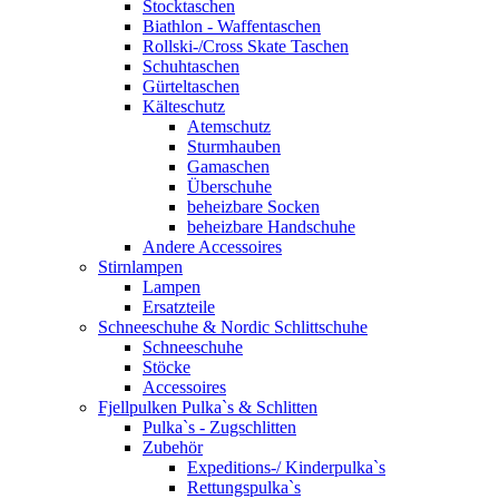
Stocktaschen
Biathlon - Waffentaschen
Rollski-/Cross Skate Taschen
Schuhtaschen
Gürteltaschen
Kälteschutz
Atemschutz
Sturmhauben
Gamaschen
Überschuhe
beheizbare Socken
beheizbare Handschuhe
Andere Accessoires
Stirnlampen
Lampen
Ersatzteile
Schneeschuhe & Nordic Schlittschuhe
Schneeschuhe
Stöcke
Accessoires
Fjellpulken Pulka`s & Schlitten
Pulka`s - Zugschlitten
Zubehör
Expeditions-/ Kinderpulka`s
Rettungspulka`s