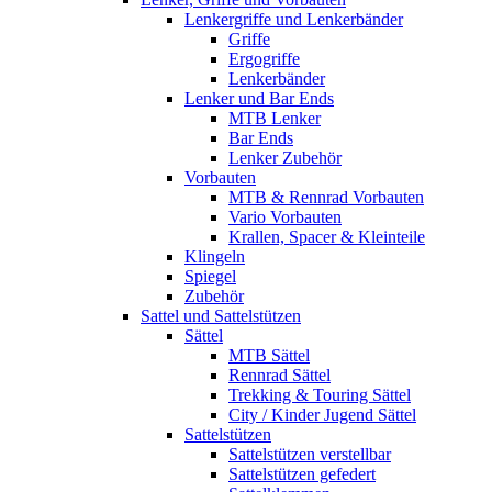
Lenkergriffe und Lenkerbänder
Griffe
Ergogriffe
Lenkerbänder
Lenker und Bar Ends
MTB Lenker
Bar Ends
Lenker Zubehör
Vorbauten
MTB & Rennrad Vorbauten
Vario Vorbauten
Krallen, Spacer & Kleinteile
Klingeln
Spiegel
Zubehör
Sattel und Sattelstützen
Sättel
MTB Sättel
Rennrad Sättel
Trekking & Touring Sättel
City / Kinder Jugend Sättel
Sattelstützen
Sattelstützen verstellbar
Sattelstützen gefedert