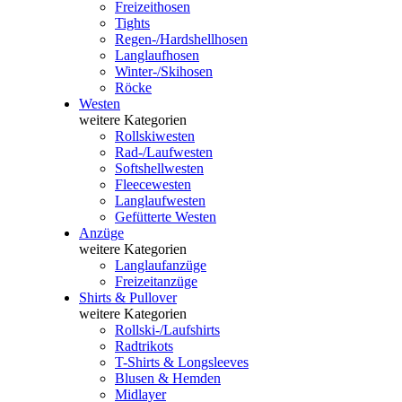
Freizeithosen
Tights
Regen-/Hardshellhosen
Langlaufhosen
Winter-/Skihosen
Röcke
Westen
weitere Kategorien
Rollskiwesten
Rad-/Laufwesten
Softshellwesten
Fleecewesten
Langlaufwesten
Gefütterte Westen
Anzüge
weitere Kategorien
Langlaufanzüge
Freizeitanzüge
Shirts & Pullover
weitere Kategorien
Rollski-/Laufshirts
Radtrikots
T-Shirts & Longsleeves
Blusen & Hemden
Midlayer