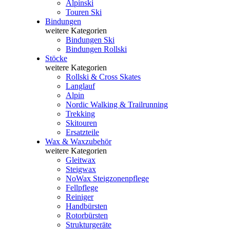
Alpinski
Touren Ski
Bindungen
weitere Kategorien
Bindungen Ski
Bindungen Rollski
Stöcke
weitere Kategorien
Rollski & Cross Skates
Langlauf
Alpin
Nordic Walking & Trailrunning
Trekking
Skitouren
Ersatzteile
Wax & Waxzubehör
weitere Kategorien
Gleitwax
Steigwax
NoWax Steigzonenpflege
Fellpflege
Reiniger
Handbürsten
Rotorbürsten
Strukturgeräte