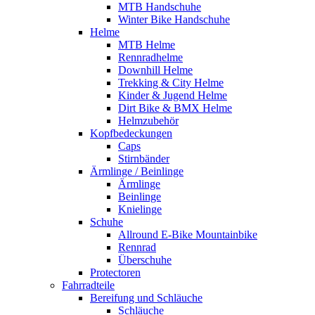
MTB Handschuhe
Winter Bike Handschuhe
Helme
MTB Helme
Rennradhelme
Downhill Helme
Trekking & City Helme
Kinder & Jugend Helme
Dirt Bike & BMX Helme
Helmzubehör
Kopfbedeckungen
Caps
Stirnbänder
Ärmlinge / Beinlinge
Ärmlinge
Beinlinge
Knielinge
Schuhe
Allround E-Bike Mountainbike
Rennrad
Überschuhe
Protectoren
Fahrradteile
Bereifung und Schläuche
Schläuche