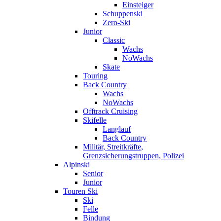
Einsteiger
Schuppenski
Zero-Ski
Junior
Classic
Wachs
NoWachs
Skate
Touring
Back Country
Wachs
NoWachs
Offtrack Cruising
Skifelle
Langlauf
Back Country
Militär, Streitkräfte,
Grenzsicherungstruppen, Polizei
Alpinski
Senior
Junior
Touren Ski
Ski
Felle
Bindung