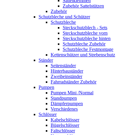
Sattelklemmen
Zubehör Sattelstützen
Zubehör
Schutzbleche und Schützer
Schutzbleche
Steckschutzblech - Sets
Steckschutzbleche vorn
Steckschutzbleche hinten
Schutzbleche Zubehör
Schutzbleche Festmontage
Kettenschützer und Strebenschutz
Ständer
Seitenständer
Hinterbauständer
Zweibeinständer
Fahrradständer Zubehör
Pumpen
Pumpen Mini /Normal
Standpumpen
Dämpferpumpen
Verschiedenes
Schlösser
Kabelschlösser
Bügelschlösser
Faltschlösser