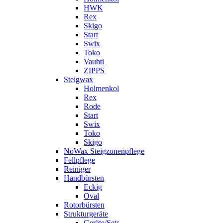
HWK
Rex
Skigo
Start
Swix
Toko
Vauhti
ZIPPS
Steigwax
Holmenkol
Rex
Rode
Start
Swix
Toko
Skigo
NoWax Steigzonenpflege
Fellpflege
Reiniger
Handbürsten
Eckig
Oval
Rotorbürsten
Strukturgeräte
Geräte/Sets