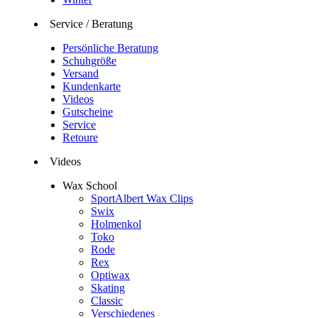
Service / Beratung
Persönliche Beratung
Schuhgröße
Versand
Kundenkarte
Videos
Gutscheine
Service
Retoure
Videos
Wax School
SportAlbert Wax Clips
Swix
Holmenkol
Toko
Rode
Rex
Optiwax
Skating
Classic
Verschiedenes