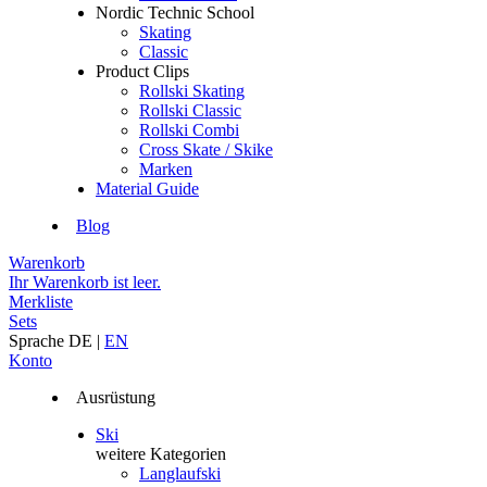
Nordic Technic School
Skating
Classic
Product Clips
Rollski Skating
Rollski Classic
Rollski Combi
Cross Skate / Skike
Marken
Material Guide
Blog
Warenkorb
Ihr Warenkorb ist leer.
Merkliste
Sets
Sprache
DE
|
EN
Konto
Ausrüstung
Ski
weitere Kategorien
Langlaufski