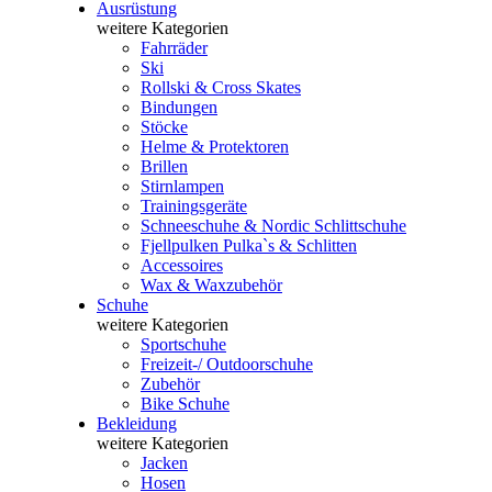
Ausrüstung
weitere Kategorien
Fahrräder
Ski
Rollski & Cross Skates
Bindungen
Stöcke
Helme & Protektoren
Brillen
Stirnlampen
Trainingsgeräte
Schneeschuhe & Nordic Schlittschuhe
Fjellpulken Pulka`s & Schlitten
Accessoires
Wax & Waxzubehör
Schuhe
weitere Kategorien
Sportschuhe
Freizeit-/ Outdoorschuhe
Zubehör
Bike Schuhe
Bekleidung
weitere Kategorien
Jacken
Hosen