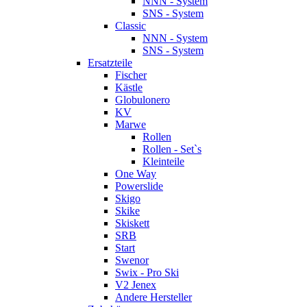
NNN - System
SNS - System
Classic
NNN - System
SNS - System
Ersatzteile
Fischer
Kästle
Globulonero
KV
Marwe
Rollen
Rollen - Set`s
Kleinteile
One Way
Powerslide
Skigo
Skike
Skiskett
SRB
Start
Swenor
Swix - Pro Ski
V2 Jenex
Andere Hersteller