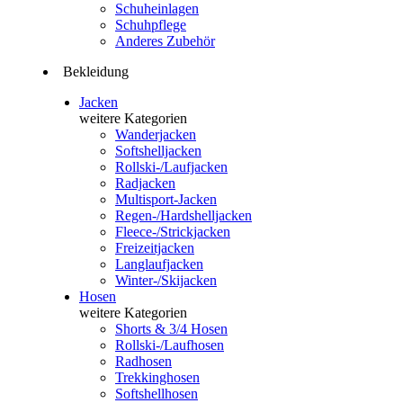
Schuheinlagen
Schuhpflege
Anderes Zubehör
Bekleidung
Jacken
weitere Kategorien
Wanderjacken
Softshelljacken
Rollski-/Laufjacken
Radjacken
Multisport-Jacken
Regen-/Hardshelljacken
Fleece-/Strickjacken
Freizeitjacken
Langlaufjacken
Winter-/Skijacken
Hosen
weitere Kategorien
Shorts & 3/4 Hosen
Rollski-/Laufhosen
Radhosen
Trekkinghosen
Softshellhosen