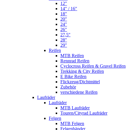
12"
14" / 16"
18"
20"
24"
26"
27,5"
28"
29"
Reifen
MTB Reifen
Rennrad Reifen
Cyclocross Reifen & Gravel Reifen
Trekking & City Reifen
E Bike Reifen
Flickzeug/Dichtmittel
Zubehör
verschiedene Reifen
Laufräder
Laufräder
MTB Laufräder
Touren/Cityrad Laufräder
Felgen
MTB Felgen
Felgenbänder