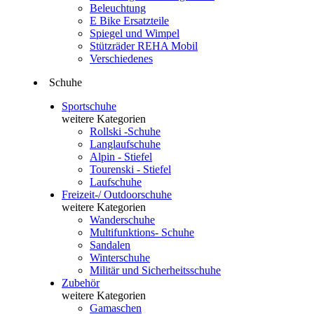
Beleuchtung
E Bike Ersatzteile
Spiegel und Wimpel
Stützräder REHA Mobil
Verschiedenes
Schuhe
Sportschuhe
weitere Kategorien
Rollski -Schuhe
Langlaufschuhe
Alpin - Stiefel
Tourenski - Stiefel
Laufschuhe
Freizeit-/ Outdoorschuhe
weitere Kategorien
Wanderschuhe
Multifunktions- Schuhe
Sandalen
Winterschuhe
Militär und Sicherheitsschuhe
Zubehör
weitere Kategorien
Gamaschen