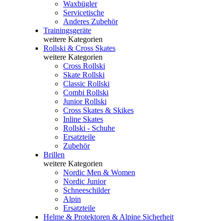
Waxbügler
Servicetische
Anderes Zubehör
Trainingsgeräte
weitere Kategorien
Rollski & Cross Skates
weitere Kategorien
Cross Rollski
Skate Rollski
Classic Rollski
Combi Rollski
Junior Rollski
Cross Skates & Skikes
Inline Skates
Rollski - Schuhe
Ersatzteile
Zubehör
Brillen
weitere Kategorien
Nordic Men & Women
Nordic Junior
Schneeschilder
Alpin
Ersatzteile
Helme & Protektoren & Alpine Sicherheit