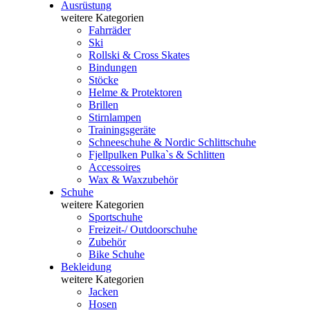
Ausrüstung
weitere Kategorien
Fahrräder
Ski
Rollski & Cross Skates
Bindungen
Stöcke
Helme & Protektoren
Brillen
Stirnlampen
Trainingsgeräte
Schneeschuhe & Nordic Schlittschuhe
Fjellpulken Pulka`s & Schlitten
Accessoires
Wax & Waxzubehör
Schuhe
weitere Kategorien
Sportschuhe
Freizeit-/ Outdoorschuhe
Zubehör
Bike Schuhe
Bekleidung
weitere Kategorien
Jacken
Hosen