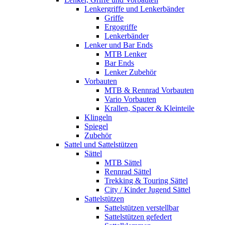
Lenkergriffe und Lenkerbänder
Griffe
Ergogriffe
Lenkerbänder
Lenker und Bar Ends
MTB Lenker
Bar Ends
Lenker Zubehör
Vorbauten
MTB & Rennrad Vorbauten
Vario Vorbauten
Krallen, Spacer & Kleinteile
Klingeln
Spiegel
Zubehör
Sattel und Sattelstützen
Sättel
MTB Sättel
Rennrad Sättel
Trekking & Touring Sättel
City / Kinder Jugend Sättel
Sattelstützen
Sattelstützen verstellbar
Sattelstützen gefedert