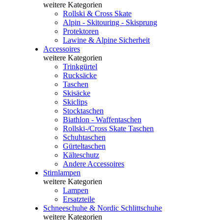
weitere Kategorien
Rollski & Cross Skate
Alpin - Skitouring - Skisprung
Protektoren
Lawine & Alpine Sicherheit
Accessoires
weitere Kategorien
Trinkgürtel
Rucksäcke
Taschen
Skisäcke
Skiclips
Stocktaschen
Biathlon - Waffentaschen
Rollski-/Cross Skate Taschen
Schuhtaschen
Gürteltaschen
Kälteschutz
Andere Accessoires
Stirnlampen
weitere Kategorien
Lampen
Ersatzteile
Schneeschuhe & Nordic Schlittschuhe
weitere Kategorien