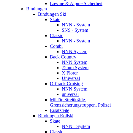
Lawine & Alpine Sicherheit
Bindungen
Bindungen Ski
Skate
NNN - System
SNS - System
Classic
NNN - System
Combi
NNN System
Back Country
NNN System
75mm System
X Plorer
Universal
Offtrack Cruising
NNN System
universal
Militär, Streitkräfte,
Grenzsicherungstruppen, Polizei
Ersatzteile
Bindungen Rollski
Skate
NNN - System
Classic