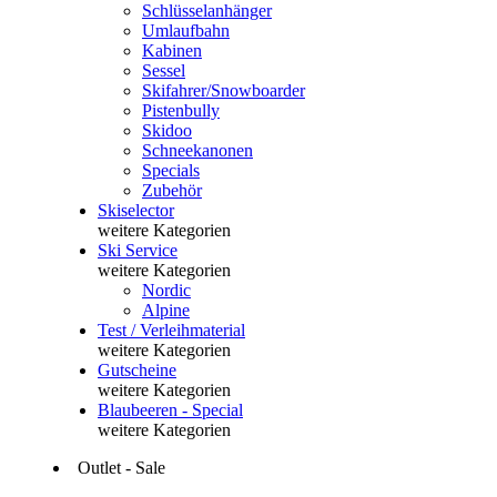
Schlüsselanhänger
Umlaufbahn
Kabinen
Sessel
Skifahrer/Snowboarder
Pistenbully
Skidoo
Schneekanonen
Specials
Zubehör
Skiselector
weitere Kategorien
Ski Service
weitere Kategorien
Nordic
Alpine
Test / Verleihmaterial
weitere Kategorien
Gutscheine
weitere Kategorien
Blaubeeren - Special
weitere Kategorien
Outlet - Sale