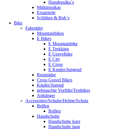
Hundepulka`s
Militärpulkas
Ersatzteile
Schlitten & Bob`s
Bike
Fahrräder
Mountainbikes
E Bikes
E Mountainbike
E Trekking
E Gravelbike
E City
E Cross
E Kinder/Jungend
Rennräder
Cross Gravel Bikes
Kinder/Jugend
gebrauchte Vorführ/Testbikes
Anhänger
Accessoires/Schuhe/Helme/Schutz
Brillen
Brillen
Handschuhe
Handschuhe kurz
Handschuhe lang