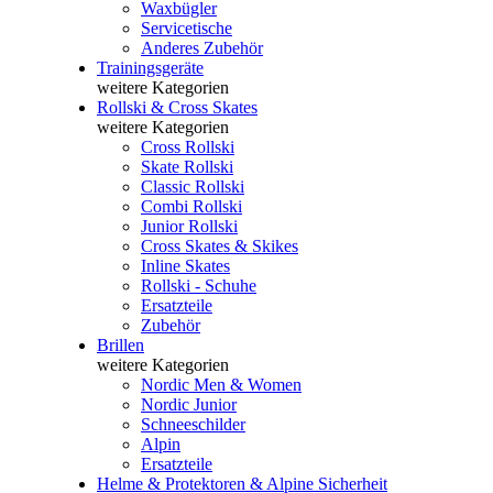
Waxbügler
Servicetische
Anderes Zubehör
Trainingsgeräte
weitere Kategorien
Rollski & Cross Skates
weitere Kategorien
Cross Rollski
Skate Rollski
Classic Rollski
Combi Rollski
Junior Rollski
Cross Skates & Skikes
Inline Skates
Rollski - Schuhe
Ersatzteile
Zubehör
Brillen
weitere Kategorien
Nordic Men & Women
Nordic Junior
Schneeschilder
Alpin
Ersatzteile
Helme & Protektoren & Alpine Sicherheit