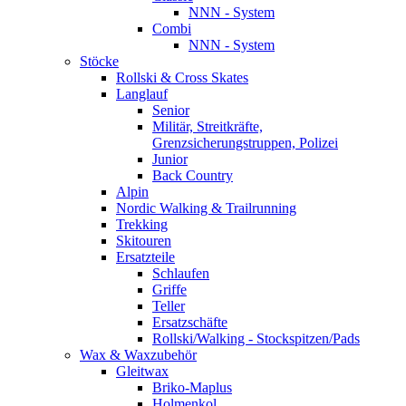
NNN - System
Combi
NNN - System
Stöcke
Rollski & Cross Skates
Langlauf
Senior
Militär, Streitkräfte,
Grenzsicherungstruppen, Polizei
Junior
Back Country
Alpin
Nordic Walking & Trailrunning
Trekking
Skitouren
Ersatzteile
Schlaufen
Griffe
Teller
Ersatzschäfte
Rollski/Walking - Stockspitzen/Pads
Wax & Waxzubehör
Gleitwax
Briko-Maplus
Holmenkol