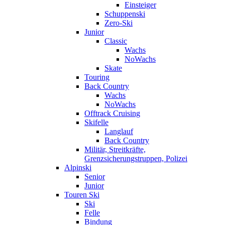
Einsteiger
Schuppenski
Zero-Ski
Junior
Classic
Wachs
NoWachs
Skate
Touring
Back Country
Wachs
NoWachs
Offtrack Cruising
Skifelle
Langlauf
Back Country
Militär, Streitkräfte,
Grenzsicherungstruppen, Polizei
Alpinski
Senior
Junior
Touren Ski
Ski
Felle
Bindung