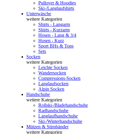
Pullover & Hoodies
Ski-/Langlaufshirts
Unterwäsche
weitere Kategorien
Shirts - Langarm
Shirts - Kurzarm
Hosen - Lang & 3/4
Hosen - Kurz
Sport BHs & Tops
Sets
Socken
weitere Kategorien
Leichte Socken
Wandersocken
Compressions-Socken
Langlaufsocken
Alpin Socken
Handschuhe
weitere Kategorien
Rollski-/Bladehandschuhe
Radhandschuhe
Langlaufhandschuhe
Ski-/Winterhandschuhe
Mützen & Stirnbänder
weitere Kategorien