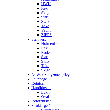
HWK
Rex
Skigo
Start
Swix
Toko
Vauhti
ZIPPS
Steigwax
Holmenkol
Rex
Rode
Start
Swix
Toko
Skigo
NoWax Steigzonenpflege
Fellpflege
Reiniger
Handbürsten
Eckig
Oval
Rotorbürsten
Strukturgeräte
Geräte/Sets