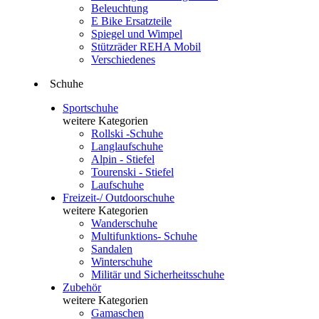
Beleuchtung
E Bike Ersatzteile
Spiegel und Wimpel
Stützräder REHA Mobil
Verschiedenes
Schuhe
Sportschuhe
weitere Kategorien
Rollski -Schuhe
Langlaufschuhe
Alpin - Stiefel
Tourenski - Stiefel
Laufschuhe
Freizeit-/ Outdoorschuhe
weitere Kategorien
Wanderschuhe
Multifunktions- Schuhe
Sandalen
Winterschuhe
Militär und Sicherheitsschuhe
Zubehör
weitere Kategorien
Gamaschen