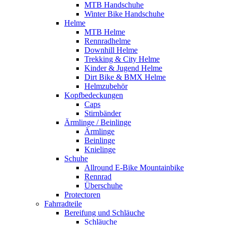
MTB Handschuhe
Winter Bike Handschuhe
Helme
MTB Helme
Rennradhelme
Downhill Helme
Trekking & City Helme
Kinder & Jugend Helme
Dirt Bike & BMX Helme
Helmzubehör
Kopfbedeckungen
Caps
Stirnbänder
Ärmlinge / Beinlinge
Ärmlinge
Beinlinge
Knielinge
Schuhe
Allround E-Bike Mountainbike
Rennrad
Überschuhe
Protectoren
Fahrradteile
Bereifung und Schläuche
Schläuche