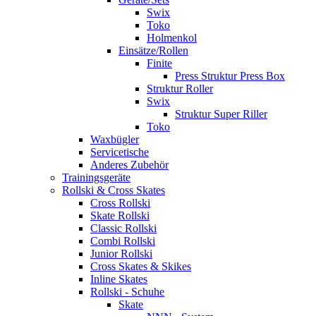
Swix
Toko
Holmenkol
Einsätze/Rollen
Finite
Press Struktur Press Box
Struktur Roller
Swix
Struktur Super Riller
Toko
Waxbügler
Servicetische
Anderes Zubehör
Trainingsgeräte
Rollski & Cross Skates
Cross Rollski
Skate Rollski
Classic Rollski
Combi Rollski
Junior Rollski
Cross Skates & Skikes
Inline Skates
Rollski - Schuhe
Skate