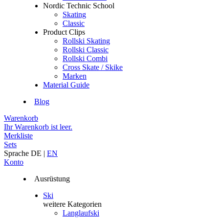
Nordic Technic School
Skating
Classic
Product Clips
Rollski Skating
Rollski Classic
Rollski Combi
Cross Skate / Skike
Marken
Material Guide
Blog
Warenkorb
Ihr Warenkorb ist leer.
Merkliste
Sets
Sprache
DE
|
EN
Konto
Ausrüstung
Ski
weitere Kategorien
Langlaufski