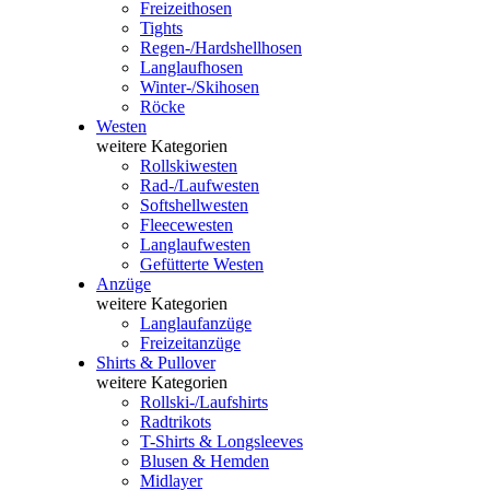
Freizeithosen
Tights
Regen-/Hardshellhosen
Langlaufhosen
Winter-/Skihosen
Röcke
Westen
weitere Kategorien
Rollskiwesten
Rad-/Laufwesten
Softshellwesten
Fleecewesten
Langlaufwesten
Gefütterte Westen
Anzüge
weitere Kategorien
Langlaufanzüge
Freizeitanzüge
Shirts & Pullover
weitere Kategorien
Rollski-/Laufshirts
Radtrikots
T-Shirts & Longsleeves
Blusen & Hemden
Midlayer