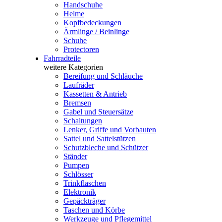
Handschuhe
Helme
Kopfbedeckungen
Ärmlinge / Beinlinge
Schuhe
Protectoren
Fahrradteile
weitere Kategorien
Bereifung und Schläuche
Laufräder
Kassetten & Antrieb
Bremsen
Gabel und Steuersätze
Schaltungen
Lenker, Griffe und Vorbauten
Sattel und Sattelstützen
Schutzbleche und Schützer
Ständer
Pumpen
Schlösser
Trinkflaschen
Elektronik
Gepäckträger
Taschen und Körbe
Werkzeuge und Pflegemittel