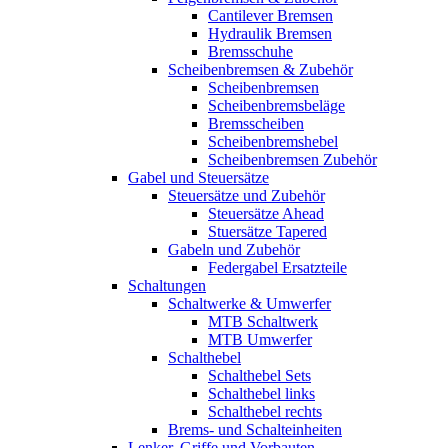
Cantilever Bremsen
Hydraulik Bremsen
Bremsschuhe
Scheibenbremsen & Zubehör
Scheibenbremsen
Scheibenbremsbeläge
Bremsscheiben
Scheibenbremshebel
Scheibenbremsen Zubehör
Gabel und Steuersätze
Steuersätze und Zubehör
Steuersätze Ahead
Stuersätze Tapered
Gabeln und Zubehör
Federgabel Ersatzteile
Schaltungen
Schaltwerke & Umwerfer
MTB Schaltwerk
MTB Umwerfer
Schalthebel
Schalthebel Sets
Schalthebel links
Schalthebel rechts
Brems- und Schalteinheiten
Lenker, Griffe und Vorbauten