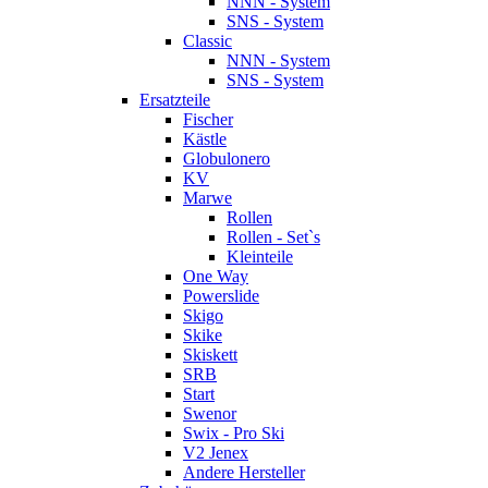
NNN - System
SNS - System
Classic
NNN - System
SNS - System
Ersatzteile
Fischer
Kästle
Globulonero
KV
Marwe
Rollen
Rollen - Set`s
Kleinteile
One Way
Powerslide
Skigo
Skike
Skiskett
SRB
Start
Swenor
Swix - Pro Ski
V2 Jenex
Andere Hersteller