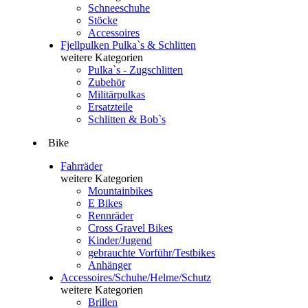
Schneeschuhe
Stöcke
Accessoires
Fjellpulken Pulka`s & Schlitten
weitere Kategorien
Pulka`s - Zugschlitten
Zubehör
Militärpulkas
Ersatzteile
Schlitten & Bob`s
Bike
Fahrräder
weitere Kategorien
Mountainbikes
E Bikes
Rennräder
Cross Gravel Bikes
Kinder/Jugend
gebrauchte Vorführ/Testbikes
Anhänger
Accessoires/Schuhe/Helme/Schutz
weitere Kategorien
Brillen