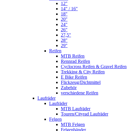
12"
14" / 16"
18"
20"
24"
26"
27,5"
28"
29"
Reifen
MTB Reifen
Rennrad Reifen
Cyclocross Reifen & Gravel Reifen
Trekking & City Reifen
E Bike Reifen
Flickzeug/Dichtmittel
Zubehör
verschiedene Reifen
Laufräder
Laufräder
MTB Laufräder
Touren/Cityrad Laufräder
Felgen
MTB Felgen
Felgenbänder