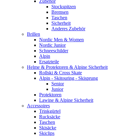
Zubehör
Stockspitzen
Bremsen
Taschen
Sicherheit
Anderes Zubehör
Brillen
Nordic Men & Women
Nordic Junior
Schneeschilder
Alpin
Ersatzteile
Helme & Protektoren & Alpine Sicherheit
Rollski & Cross Skate
Alpin - Skitouring - Skisprung
Senior
Junior
Protektoren
Lawine & Alpine Sicherheit
Accessoires
Trinkgürtel
Rucksäcke
Taschen
Skisäcke
Skiclips