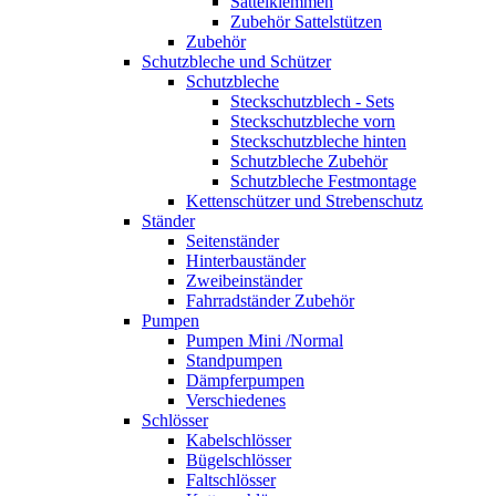
Sattelklemmen
Zubehör Sattelstützen
Zubehör
Schutzbleche und Schützer
Schutzbleche
Steckschutzblech - Sets
Steckschutzbleche vorn
Steckschutzbleche hinten
Schutzbleche Zubehör
Schutzbleche Festmontage
Kettenschützer und Strebenschutz
Ständer
Seitenständer
Hinterbauständer
Zweibeinständer
Fahrradständer Zubehör
Pumpen
Pumpen Mini /Normal
Standpumpen
Dämpferpumpen
Verschiedenes
Schlösser
Kabelschlösser
Bügelschlösser
Faltschlösser