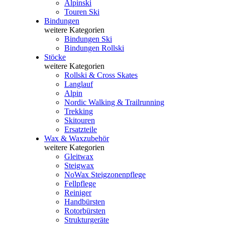
Alpinski
Touren Ski
Bindungen
weitere Kategorien
Bindungen Ski
Bindungen Rollski
Stöcke
weitere Kategorien
Rollski & Cross Skates
Langlauf
Alpin
Nordic Walking & Trailrunning
Trekking
Skitouren
Ersatzteile
Wax & Waxzubehör
weitere Kategorien
Gleitwax
Steigwax
NoWax Steigzonenpflege
Fellpflege
Reiniger
Handbürsten
Rotorbürsten
Strukturgeräte