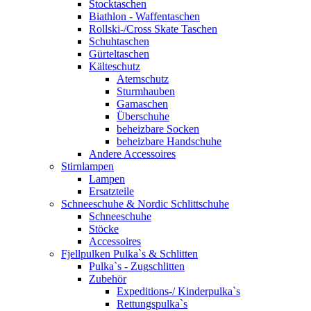
Stocktaschen
Biathlon - Waffentaschen
Rollski-/Cross Skate Taschen
Schuhtaschen
Gürteltaschen
Kälteschutz
Atemschutz
Sturmhauben
Gamaschen
Überschuhe
beheizbare Socken
beheizbare Handschuhe
Andere Accessoires
Stirnlampen
Lampen
Ersatzteile
Schneeschuhe & Nordic Schlittschuhe
Schneeschuhe
Stöcke
Accessoires
Fjellpulken Pulka`s & Schlitten
Pulka`s - Zugschlitten
Zubehör
Expeditions-/ Kinderpulka`s
Rettungspulka`s