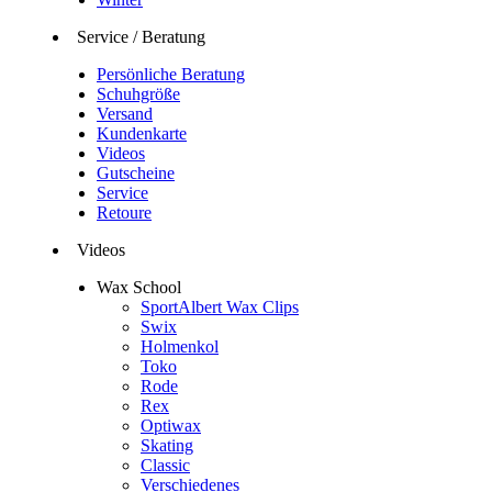
Service / Beratung
Persönliche Beratung
Schuhgröße
Versand
Kundenkarte
Videos
Gutscheine
Service
Retoure
Videos
Wax School
SportAlbert Wax Clips
Swix
Holmenkol
Toko
Rode
Rex
Optiwax
Skating
Classic
Verschiedenes