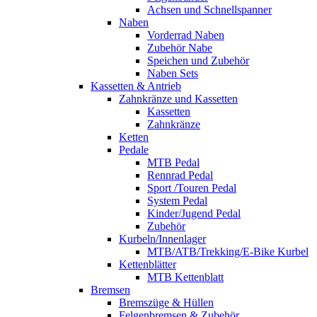
Achsen und Schnellspanner
Naben
Vorderrad Naben
Zubehör Nabe
Speichen und Zubehör
Naben Sets
Kassetten & Antrieb
Zahnkränze und Kassetten
Kassetten
Zahnkränze
Ketten
Pedale
MTB Pedal
Rennrad Pedal
Sport /Touren Pedal
System Pedal
Kinder/Jugend Pedal
Zubehör
Kurbeln/Innenlager
MTB/ATB/Trekking/E-Bike Kurbel
Kettenblätter
MTB Kettenblatt
Bremsen
Bremszüge & Hüllen
Felgenbremsen & Zubehör