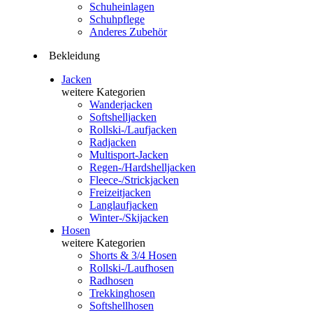
Schuheinlagen
Schuhpflege
Anderes Zubehör
Bekleidung
Jacken
weitere Kategorien
Wanderjacken
Softshelljacken
Rollski-/Laufjacken
Radjacken
Multisport-Jacken
Regen-/Hardshelljacken
Fleece-/Strickjacken
Freizeitjacken
Langlaufjacken
Winter-/Skijacken
Hosen
weitere Kategorien
Shorts & 3/4 Hosen
Rollski-/Laufhosen
Radhosen
Trekkinghosen
Softshellhosen