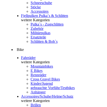
Schneeschuhe
Stöcke
Accessoires
Fjellpulken Pulka`s & Schlitten
weitere Kategorien
Pulka`s - Zugschlitten
Zubehör
Militärpulkas
Ersatzteile
Schlitten & Bob`s
Bike
Fahrräder
weitere Kategorien
Mountainbikes
E Bikes
Rennräder
Cross Gravel Bikes
Kinder/Jugend
gebrauchte Vorführ/Testbikes
Anhänger
Accessoires/Schuhe/Helme/Schutz
weitere Kategorien
Brillen