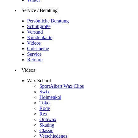
Service / Beratung
Persönliche Beratung
Schuhgröße
Versand
Kundenkarte
Videos
Gutscheine
Service
Retoure
Videos
Wax School
SportAlbert Wax Clips
Swix
Holmenkol
Toko
Rode
Rex
Optiwax
Skating
Classic
Verschiedenes