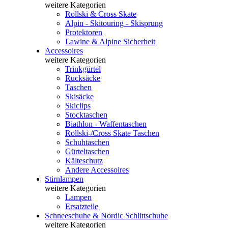
weitere Kategorien
Rollski & Cross Skate
Alpin - Skitouring - Skisprung
Protektoren
Lawine & Alpine Sicherheit
Accessoires
weitere Kategorien
Trinkgürtel
Rucksäcke
Taschen
Skisäcke
Skiclips
Stocktaschen
Biathlon - Waffentaschen
Rollski-/Cross Skate Taschen
Schuhtaschen
Gürteltaschen
Kälteschutz
Andere Accessoires
Stirnlampen
weitere Kategorien
Lampen
Ersatzteile
Schneeschuhe & Nordic Schlittschuhe
weitere Kategorien