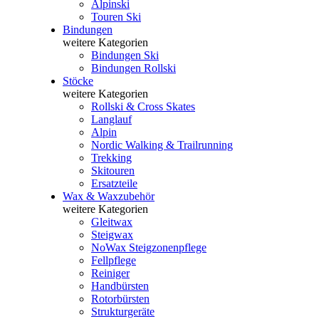
Alpinski
Touren Ski
Bindungen
weitere Kategorien
Bindungen Ski
Bindungen Rollski
Stöcke
weitere Kategorien
Rollski & Cross Skates
Langlauf
Alpin
Nordic Walking & Trailrunning
Trekking
Skitouren
Ersatzteile
Wax & Waxzubehör
weitere Kategorien
Gleitwax
Steigwax
NoWax Steigzonenpflege
Fellpflege
Reiniger
Handbürsten
Rotorbürsten
Strukturgeräte