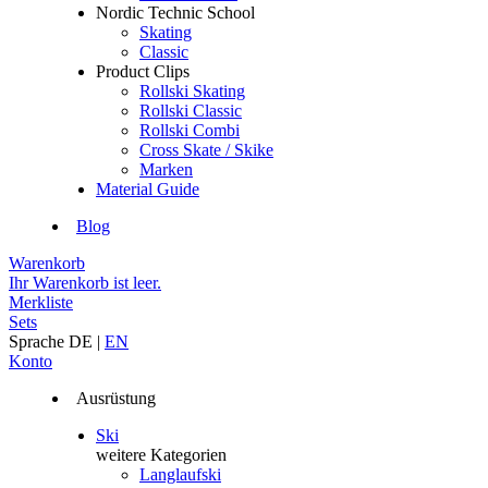
Nordic Technic School
Skating
Classic
Product Clips
Rollski Skating
Rollski Classic
Rollski Combi
Cross Skate / Skike
Marken
Material Guide
Blog
Warenkorb
Ihr Warenkorb ist leer.
Merkliste
Sets
Sprache
DE
|
EN
Konto
Ausrüstung
Ski
weitere Kategorien
Langlaufski