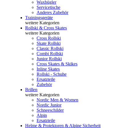
Waxbügler
Servicetische
Anderes Zubehör
Trainingsgeräte
weitere Kategorien
Rollski & Cross Skates
weitere Kategorien
Cross Rollski
Skate Rollski
Classic Rollski
Combi Rollski
Junior Rollski
Cross Skates & Skikes
Inline Skates
Rollski - Schuhe
Ersatzteile
Zubehör
Brillen
weitere Kategorien
Nordic Men & Women
Nordic Junior
Schneeschilder
Alpin
Ersatzteile
Helme & Protektoren & Alpine Sicherheit