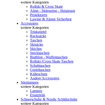
weitere Kategorien
Rollski & Cross Skate
Alpin - Skitouring - Skisprung
Protektoren
Lawine & Alpine Sicherheit
Accessoires
weitere Kategorien
Trinkgürtel
Rucksäcke
Taschen
Skisäcke
Skiclips
Stocktaschen
Biathlon - Waffentaschen
Rollski-/Cross Skate Taschen
Schuhtaschen
Gürteltaschen
Kälteschutz
Andere Accessoires
Stirnlampen
weitere Kategorien
Lampen
Ersatzteile
Schneeschuhe & Nordic Schlittschuhe
weitere Kategorien