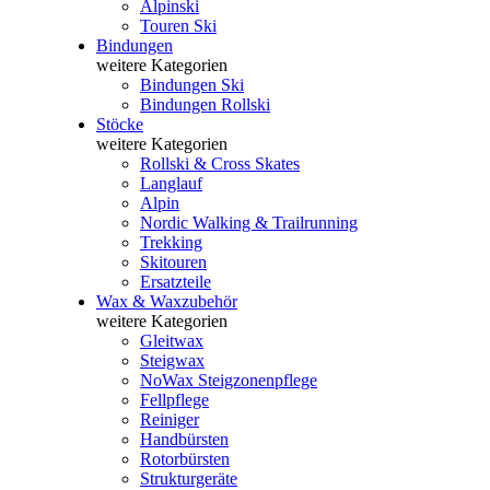
Alpinski
Touren Ski
Bindungen
weitere Kategorien
Bindungen Ski
Bindungen Rollski
Stöcke
weitere Kategorien
Rollski & Cross Skates
Langlauf
Alpin
Nordic Walking & Trailrunning
Trekking
Skitouren
Ersatzteile
Wax & Waxzubehör
weitere Kategorien
Gleitwax
Steigwax
NoWax Steigzonenpflege
Fellpflege
Reiniger
Handbürsten
Rotorbürsten
Strukturgeräte