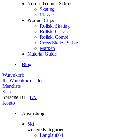
Nordic Technic School
Skating
Classic
Product Clips
Rollski Skating
Rollski Classic
Rollski Combi
Cross Skate / Skike
Marken
Material Guide
Blog
Warenkorb
Ihr Warenkorb ist leer.
Merkliste
Sets
Sprache
DE
|
EN
Konto
Ausrüstung
Ski
weitere Kategorien
Langlaufski