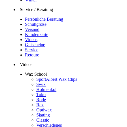
Service / Beratung
Persönliche Beratung
Schuhgröße
Versand
Kundenkarte
Videos
Gutscheine
Service
Retoure
Videos
Wax School
SportAlbert Wax Clips
Swix
Holmenkol
Toko
Rode
Rex
Optiwax
Skating
Classic
Verschiedenes