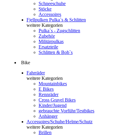
Schneeschuhe
Stöcke
Accessoires
Fjellpulken Pulka`s & Schlitten
weitere Kategorien
Pulka`s - Zugschlitten
Zubehör
Militärpulkas
Ersatzteile
Schlitten & Bob`s
Bike
Fahrräder
weitere Kategorien
Mountainbikes
E Bikes
Rennräder
Cross Gravel Bikes
Kinder/Jugend
gebrauchte Vorführ/Testbikes
Anhänger
Accessoires/Schuhe/Helme/Schutz
weitere Kategorien
Brillen