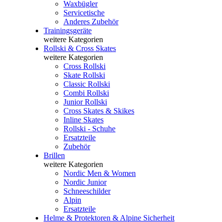
Waxbügler
Servicetische
Anderes Zubehör
Trainingsgeräte
weitere Kategorien
Rollski & Cross Skates
weitere Kategorien
Cross Rollski
Skate Rollski
Classic Rollski
Combi Rollski
Junior Rollski
Cross Skates & Skikes
Inline Skates
Rollski - Schuhe
Ersatzteile
Zubehör
Brillen
weitere Kategorien
Nordic Men & Women
Nordic Junior
Schneeschilder
Alpin
Ersatzteile
Helme & Protektoren & Alpine Sicherheit