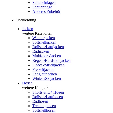
Schuheinlagen
Schuhpflege
Anderes Zubehör
Bekleidung
Jacken
weitere Kategorien
Wanderjacken
Softshelljacken
Rollski-/Laufjacken
Radjacken
Multisport-Jacken
Regen-/Hardshelljacken
Fleece-/Strickjacken
Freizeitjacken
Langlaufjacken
Winter-/Skijacken
Hosen
weitere Kategorien
Shorts & 3/4 Hosen
Rollski-/Laufhosen
Radhosen
Trekkinghosen
Softshellhosen