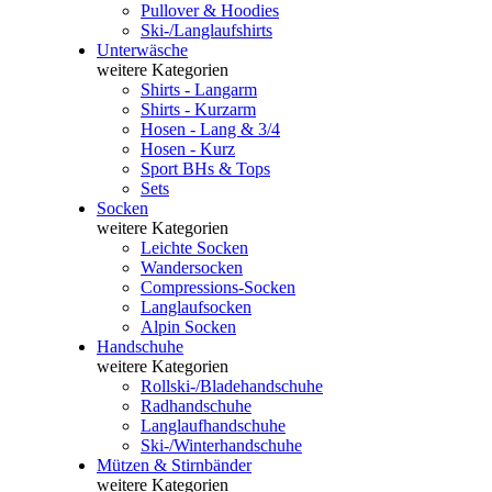
Pullover & Hoodies
Ski-/Langlaufshirts
Unterwäsche
weitere Kategorien
Shirts - Langarm
Shirts - Kurzarm
Hosen - Lang & 3/4
Hosen - Kurz
Sport BHs & Tops
Sets
Socken
weitere Kategorien
Leichte Socken
Wandersocken
Compressions-Socken
Langlaufsocken
Alpin Socken
Handschuhe
weitere Kategorien
Rollski-/Bladehandschuhe
Radhandschuhe
Langlaufhandschuhe
Ski-/Winterhandschuhe
Mützen & Stirnbänder
weitere Kategorien