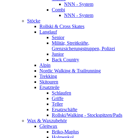
NNN - System
Combi
NNN - System
Stöcke
Rollski & Cross Skates
Langlauf
Senior
Militär, Streitkräfte,
Grenzsicherungstruppen, Polizei
Junior
Back Country
Alpin
Nordic Walking & Trailrunning
Trekking
Skitouren
Ersatzteile
Schlaufen
Griffe
Teller
Ersatzschäfte
Rollski/Walking - Stockspitzen/Pads
Wax & Waxzubehör
Gleitwax
Briko-Maplus
Holmenkol