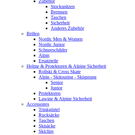
Zubehör
Stockspitzen
Bremsen
Taschen
Sicherheit
Anderes Zubehör
Brillen
Nordic Men & Women
Nordic Junior
Schneeschilder
Alpin
Ersatzteile
Helme & Protektoren & Alpine Sicherheit
Rollski & Cross Skate
Alpin - Skitouring - Skisprung
Senior
Junior
Protektoren
Lawine & Alpine Sicherheit
Accessoires
Trinkgürtel
Rucksäcke
Taschen
Skisäcke
Skiclips