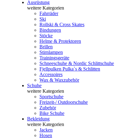
Ausrüstung
weitere Kategorien
Fahrräder
Ski
Rollski & Cross Skates
Bindungen
Stöcke
Helme & Protektoren
Brillen
Stirnlampen
Trainingsgeräte
Schneeschuhe & Nordic Schlittschuhe
Fjellpulken Pulka`s & Schlitten
Accessoires
Wax & Waxzubehör
Schuhe
weitere Kategorien
Sportschuhe
Freizeit-/ Outdoorschuhe
Zubehör
Bike Schuhe
Bekleidung
weitere Kategorien
Jacken
Hosen