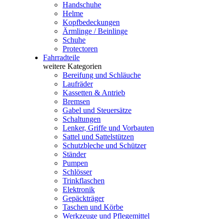
Handschuhe
Helme
Kopfbedeckungen
Ärmlinge / Beinlinge
Schuhe
Protectoren
Fahrradteile
weitere Kategorien
Bereifung und Schläuche
Laufräder
Kassetten & Antrieb
Bremsen
Gabel und Steuersätze
Schaltungen
Lenker, Griffe und Vorbauten
Sattel und Sattelstützen
Schutzbleche und Schützer
Ständer
Pumpen
Schlösser
Trinkflaschen
Elektronik
Gepäckträger
Taschen und Körbe
Werkzeuge und Pflegemittel