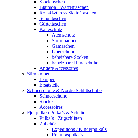
Stocktaschen
Biathlon - Waffentaschen
Rollski-/Cross Skate Taschen
Schuhtaschen
Gürteltaschen
Kälteschutz
Atemschutz
Sturmhauben
Gamaschen
Überschuhe
beheizbare Socken
beheizbare Handschuhe
Andere Accessoires
Stirnlampen
Lampen
Ersatzteile
Schneeschuhe & Nordic Schlittschuhe
Schneeschuhe
Stöcke
Accessoires
Fjellpulken Pulka`s & Schlitten
Pulka`s - Zugschlitten
Zubehör
Expeditions-/ Kinderpulka`s
Rettungspulka`s