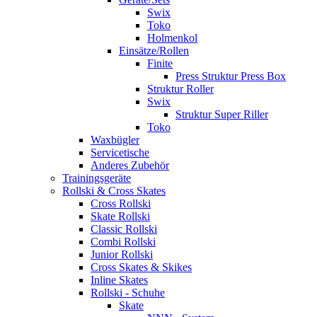
Swix
Toko
Holmenkol
Einsätze/Rollen
Finite
Press Struktur Press Box
Struktur Roller
Swix
Struktur Super Riller
Toko
Waxbügler
Servicetische
Anderes Zubehör
Trainingsgeräte
Rollski & Cross Skates
Cross Rollski
Skate Rollski
Classic Rollski
Combi Rollski
Junior Rollski
Cross Skates & Skikes
Inline Skates
Rollski - Schuhe
Skate