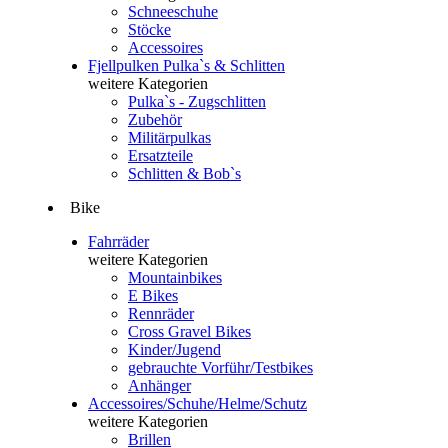
Schneeschuhe
Stöcke
Accessoires
Fjellpulken Pulka`s & Schlitten
weitere Kategorien
Pulka`s - Zugschlitten
Zubehör
Militärpulkas
Ersatzteile
Schlitten & Bob`s
Bike
Fahrräder
weitere Kategorien
Mountainbikes
E Bikes
Rennräder
Cross Gravel Bikes
Kinder/Jugend
gebrauchte Vorführ/Testbikes
Anhänger
Accessoires/Schuhe/Helme/Schutz
weitere Kategorien
Brillen