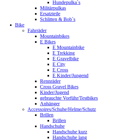
Hundepulka`s
Militärpulkas
Ersatzteile
Schlitten & Bob`s
Bike
Fahrräder
Mountainbikes
E Bikes
E Mountainbike
E Trekking
E Gravelbike
E City
E Cross
E Kinder/Jungend
Rennräder
Cross Gravel Bikes
Kinder/Jugend
gebrauchte Vorführ/Testbikes
Anhänger
Accessoires/Schuhe/Helme/Schutz
Brillen
Brillen
Handschuhe
Handschuhe kurz
Handschuhe lang