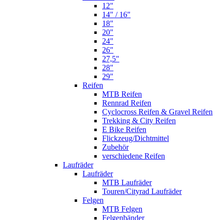
12"
14" / 16"
18"
20"
24"
26"
27,5"
28"
29"
Reifen
MTB Reifen
Rennrad Reifen
Cyclocross Reifen & Gravel Reifen
Trekking & City Reifen
E Bike Reifen
Flickzeug/Dichtmittel
Zubehör
verschiedene Reifen
Laufräder
Laufräder
MTB Laufräder
Touren/Cityrad Laufräder
Felgen
MTB Felgen
Felgenbänder