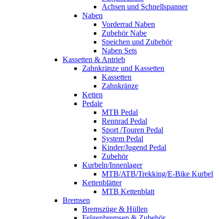
Achsen und Schnellspanner
Naben
Vorderrad Naben
Zubehör Nabe
Speichen und Zubehör
Naben Sets
Kassetten & Antrieb
Zahnkränze und Kassetten
Kassetten
Zahnkränze
Ketten
Pedale
MTB Pedal
Rennrad Pedal
Sport /Touren Pedal
System Pedal
Kinder/Jugend Pedal
Zubehör
Kurbeln/Innenlager
MTB/ATB/Trekking/E-Bike Kurbel
Kettenblätter
MTB Kettenblatt
Bremsen
Bremszüge & Hüllen
Felgenbremsen & Zubehör