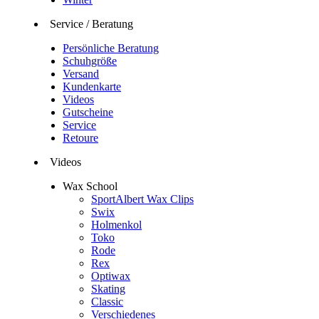
Service / Beratung
Persönliche Beratung
Schuhgröße
Versand
Kundenkarte
Videos
Gutscheine
Service
Retoure
Videos
Wax School
SportAlbert Wax Clips
Swix
Holmenkol
Toko
Rode
Rex
Optiwax
Skating
Classic
Verschiedenes