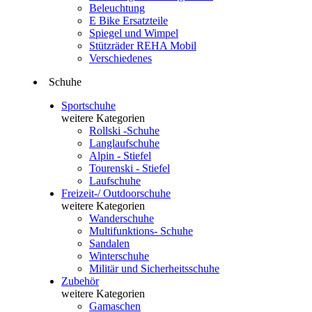
Beleuchtung
E Bike Ersatzteile
Spiegel und Wimpel
Stützräder REHA Mobil
Verschiedenes
Schuhe
Sportschuhe
weitere Kategorien
Rollski -Schuhe
Langlaufschuhe
Alpin - Stiefel
Tourenski - Stiefel
Laufschuhe
Freizeit-/ Outdoorschuhe
weitere Kategorien
Wanderschuhe
Multifunktions- Schuhe
Sandalen
Winterschuhe
Militär und Sicherheitsschuhe
Zubehör
weitere Kategorien
Gamaschen