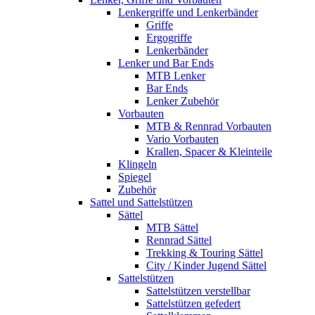
Lenkergriffe und Lenkerbänder
Griffe
Ergogriffe
Lenkerbänder
Lenker und Bar Ends
MTB Lenker
Bar Ends
Lenker Zubehör
Vorbauten
MTB & Rennrad Vorbauten
Vario Vorbauten
Krallen, Spacer & Kleinteile
Klingeln
Spiegel
Zubehör
Sattel und Sattelstützen
Sättel
MTB Sättel
Rennrad Sättel
Trekking & Touring Sättel
City / Kinder Jugend Sättel
Sattelstützen
Sattelstützen verstellbar
Sattelstützen gefedert