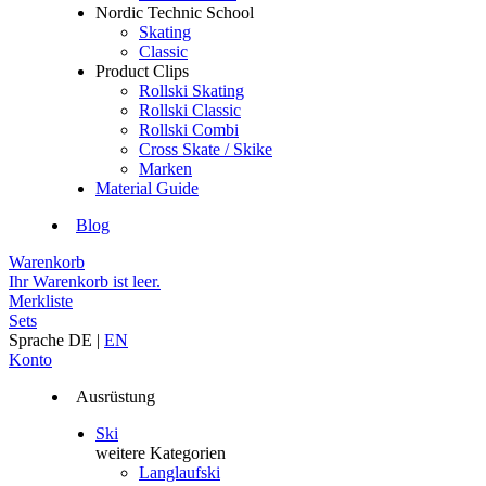
Nordic Technic School
Skating
Classic
Product Clips
Rollski Skating
Rollski Classic
Rollski Combi
Cross Skate / Skike
Marken
Material Guide
Blog
Warenkorb
Ihr Warenkorb ist leer.
Merkliste
Sets
Sprache
DE
|
EN
Konto
Ausrüstung
Ski
weitere Kategorien
Langlaufski