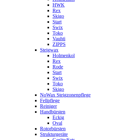
HWK
Rex
Skigo
Start
Swix
Toko
Vauhti
ZIPPS
Steigwax
Holmenkol
Rex
Rode
Start
Swix
Toko
Skigo
NoWax Steigzonenpflege
Fellpflege
Reiniger
Handbürsten
Eckig
Oval
Rotorbürsten
Strukturgeräte
Geräte/Sets