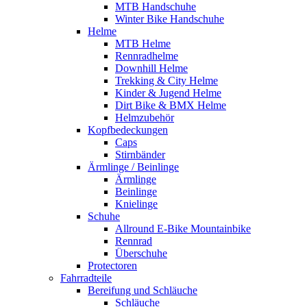
MTB Handschuhe
Winter Bike Handschuhe
Helme
MTB Helme
Rennradhelme
Downhill Helme
Trekking & City Helme
Kinder & Jugend Helme
Dirt Bike & BMX Helme
Helmzubehör
Kopfbedeckungen
Caps
Stirnbänder
Ärmlinge / Beinlinge
Ärmlinge
Beinlinge
Knielinge
Schuhe
Allround E-Bike Mountainbike
Rennrad
Überschuhe
Protectoren
Fahrradteile
Bereifung und Schläuche
Schläuche