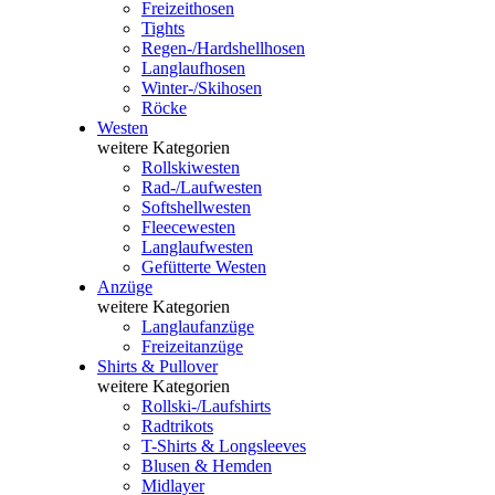
Freizeithosen
Tights
Regen-/Hardshellhosen
Langlaufhosen
Winter-/Skihosen
Röcke
Westen
weitere Kategorien
Rollskiwesten
Rad-/Laufwesten
Softshellwesten
Fleecewesten
Langlaufwesten
Gefütterte Westen
Anzüge
weitere Kategorien
Langlaufanzüge
Freizeitanzüge
Shirts & Pullover
weitere Kategorien
Rollski-/Laufshirts
Radtrikots
T-Shirts & Longsleeves
Blusen & Hemden
Midlayer