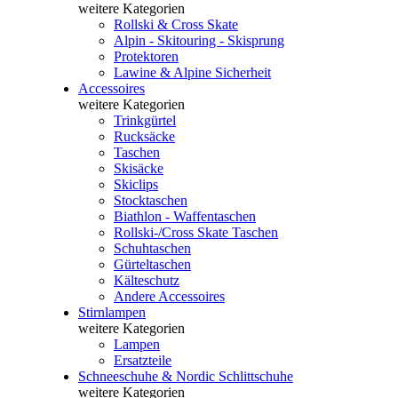
weitere Kategorien
Rollski & Cross Skate
Alpin - Skitouring - Skisprung
Protektoren
Lawine & Alpine Sicherheit
Accessoires
weitere Kategorien
Trinkgürtel
Rucksäcke
Taschen
Skisäcke
Skiclips
Stocktaschen
Biathlon - Waffentaschen
Rollski-/Cross Skate Taschen
Schuhtaschen
Gürteltaschen
Kälteschutz
Andere Accessoires
Stirnlampen
weitere Kategorien
Lampen
Ersatzteile
Schneeschuhe & Nordic Schlittschuhe
weitere Kategorien