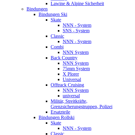
Lawine & Alpine Sicherheit
Bindungen
Bindungen Ski
Skate
NNN - System
SNS - System
Classic
NNN - System
Combi
NNN System
Back Country
NNN System
75mm System
X Plorer
Universal
Offtrack Cruising
NNN System
universal
Militär, Streitkräfte,
Grenzsicherungstruppen, Polizei
Ersatzteile
Bindungen Rollski
Skate
NNN - System
Classic