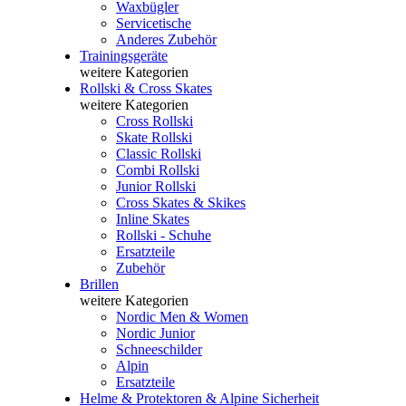
Waxbügler
Servicetische
Anderes Zubehör
Trainingsgeräte
weitere Kategorien
Rollski & Cross Skates
weitere Kategorien
Cross Rollski
Skate Rollski
Classic Rollski
Combi Rollski
Junior Rollski
Cross Skates & Skikes
Inline Skates
Rollski - Schuhe
Ersatzteile
Zubehör
Brillen
weitere Kategorien
Nordic Men & Women
Nordic Junior
Schneeschilder
Alpin
Ersatzteile
Helme & Protektoren & Alpine Sicherheit