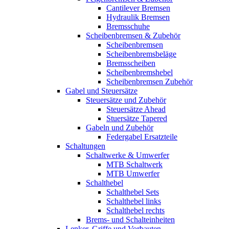
Cantilever Bremsen
Hydraulik Bremsen
Bremsschuhe
Scheibenbremsen & Zubehör
Scheibenbremsen
Scheibenbremsbeläge
Bremsscheiben
Scheibenbremshebel
Scheibenbremsen Zubehör
Gabel und Steuersätze
Steuersätze und Zubehör
Steuersätze Ahead
Stuersätze Tapered
Gabeln und Zubehör
Federgabel Ersatzteile
Schaltungen
Schaltwerke & Umwerfer
MTB Schaltwerk
MTB Umwerfer
Schalthebel
Schalthebel Sets
Schalthebel links
Schalthebel rechts
Brems- und Schalteinheiten
Lenker, Griffe und Vorbauten