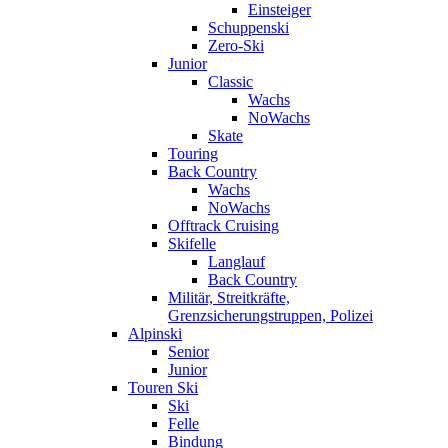
Einsteiger
Schuppenski
Zero-Ski
Junior
Classic
Wachs
NoWachs
Skate
Touring
Back Country
Wachs
NoWachs
Offtrack Cruising
Skifelle
Langlauf
Back Country
Militär, Streitkräfte,
Grenzsicherungstruppen, Polizei
Alpinski
Senior
Junior
Touren Ski
Ski
Felle
Bindung