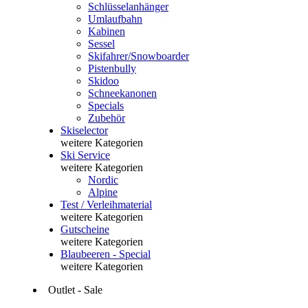
Schlüsselanhänger
Umlaufbahn
Kabinen
Sessel
Skifahrer/Snowboarder
Pistenbully
Skidoo
Schneekanonen
Specials
Zubehör
Skiselector
weitere Kategorien
Ski Service
weitere Kategorien
Nordic
Alpine
Test / Verleihmaterial
weitere Kategorien
Gutscheine
weitere Kategorien
Blaubeeren - Special
weitere Kategorien
Outlet - Sale