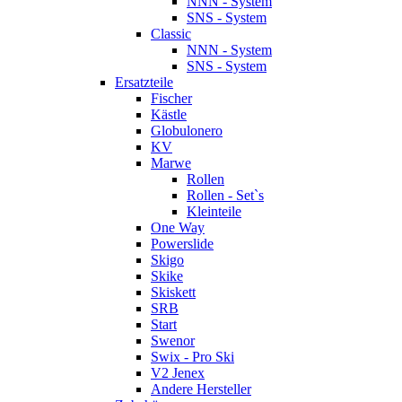
NNN - System
SNS - System
Classic
NNN - System
SNS - System
Ersatzteile
Fischer
Kästle
Globulonero
KV
Marwe
Rollen
Rollen - Set`s
Kleinteile
One Way
Powerslide
Skigo
Skike
Skiskett
SRB
Start
Swenor
Swix - Pro Ski
V2 Jenex
Andere Hersteller