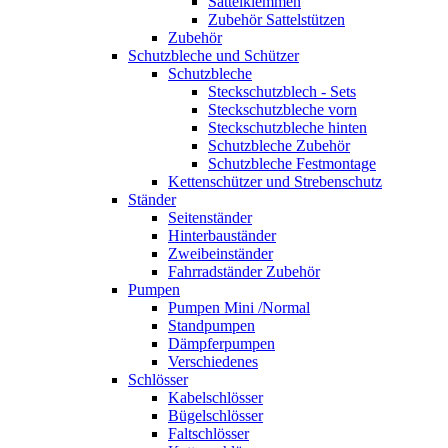
Sattelklemmen
Zubehör Sattelstützen
Zubehör
Schutzbleche und Schützer
Schutzbleche
Steckschutzblech - Sets
Steckschutzbleche vorn
Steckschutzbleche hinten
Schutzbleche Zubehör
Schutzbleche Festmontage
Kettenschützer und Strebenschutz
Ständer
Seitenständer
Hinterbauständer
Zweibeinständer
Fahrradständer Zubehör
Pumpen
Pumpen Mini /Normal
Standpumpen
Dämpferpumpen
Verschiedenes
Schlösser
Kabelschlösser
Bügelschlösser
Faltschlösser