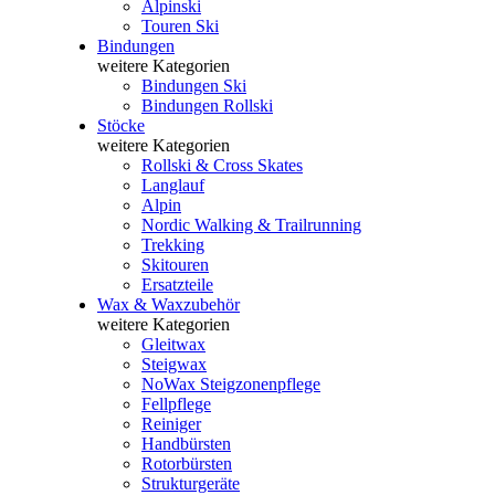
Alpinski
Touren Ski
Bindungen
weitere Kategorien
Bindungen Ski
Bindungen Rollski
Stöcke
weitere Kategorien
Rollski & Cross Skates
Langlauf
Alpin
Nordic Walking & Trailrunning
Trekking
Skitouren
Ersatzteile
Wax & Waxzubehör
weitere Kategorien
Gleitwax
Steigwax
NoWax Steigzonenpflege
Fellpflege
Reiniger
Handbürsten
Rotorbürsten
Strukturgeräte