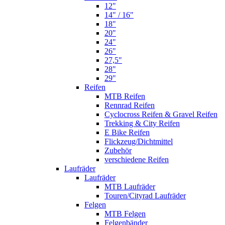
12"
14" / 16"
18"
20"
24"
26"
27,5"
28"
29"
Reifen
MTB Reifen
Rennrad Reifen
Cyclocross Reifen & Gravel Reifen
Trekking & City Reifen
E Bike Reifen
Flickzeug/Dichtmittel
Zubehör
verschiedene Reifen
Laufräder
Laufräder
MTB Laufräder
Touren/Cityrad Laufräder
Felgen
MTB Felgen
Felgenbänder