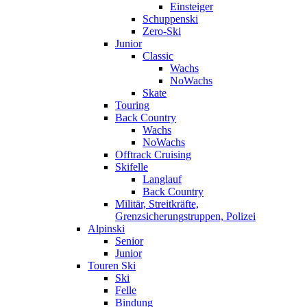
Einsteiger
Schuppenski
Zero-Ski
Junior
Classic
Wachs
NoWachs
Skate
Touring
Back Country
Wachs
NoWachs
Offtrack Cruising
Skifelle
Langlauf
Back Country
Militär, Streitkräfte,
Grenzsicherungstruppen, Polizei
Alpinski
Senior
Junior
Touren Ski
Ski
Felle
Bindung