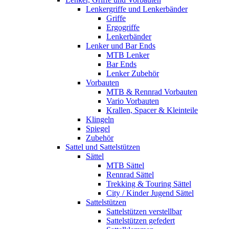
Lenkergriffe und Lenkerbänder
Griffe
Ergogriffe
Lenkerbänder
Lenker und Bar Ends
MTB Lenker
Bar Ends
Lenker Zubehör
Vorbauten
MTB & Rennrad Vorbauten
Vario Vorbauten
Krallen, Spacer & Kleinteile
Klingeln
Spiegel
Zubehör
Sattel und Sattelstützen
Sättel
MTB Sättel
Rennrad Sättel
Trekking & Touring Sättel
City / Kinder Jugend Sättel
Sattelstützen
Sattelstützen verstellbar
Sattelstützen gefedert