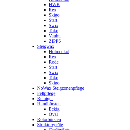
HWK
Rex
Skigo
Start
Swix
Toko
Vauhti
ZIPPS
Steigwax
Holmenkol
Rex
Rode
Start
Swix
Toko
Skigo
NoWax Steigzonenpflege
Fellpflege
Reiniger
Handbürsten
Eckig
Oval
Rotorbürsten
Strukturgeräte
Geräte/Sets