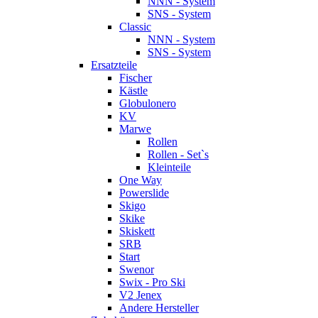
NNN - System
SNS - System
Classic
NNN - System
SNS - System
Ersatzteile
Fischer
Kästle
Globulonero
KV
Marwe
Rollen
Rollen - Set`s
Kleinteile
One Way
Powerslide
Skigo
Skike
Skiskett
SRB
Start
Swenor
Swix - Pro Ski
V2 Jenex
Andere Hersteller