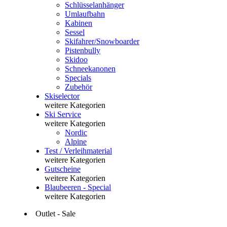
Schlüsselanhänger
Umlaufbahn
Kabinen
Sessel
Skifahrer/Snowboarder
Pistenbully
Skidoo
Schneekanonen
Specials
Zubehör
Skiselector
weitere Kategorien
Ski Service
weitere Kategorien
Nordic
Alpine
Test / Verleihmaterial
weitere Kategorien
Gutscheine
weitere Kategorien
Blaubeeren - Special
weitere Kategorien
Outlet - Sale