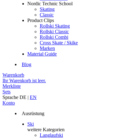
Nordic Technic School
Skating
Classic
Product Clips
Rollski Skating
Rollski Classic
Rollski Combi
Cross Skate / Skike
Marken
Material Guide
Blog
Warenkorb
Ihr Warenkorb ist leer.
Merkliste
Sets
Sprache
DE
|
EN
Konto
Ausrüstung
Ski
weitere Kategorien
Langlaufski