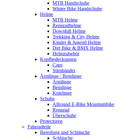
MTB Handschuhe
Winter Bike Handschuhe
Helme
MTB Helme
Rennradhelme
Downhill Helme
Trekking & City Helme
Kinder & Jugend Helme
Dirt Bike & BMX Helme
Helmzubehör
Kopfbedeckungen
Caps
Stirnbänder
Ärmlinge / Beinlinge
Ärmlinge
Beinlinge
Knielinge
Schuhe
Allround E-Bike Mountainbike
Rennrad
Überschuhe
Protectoren
Fahrradteile
Bereifung und Schläuche
Schläuche