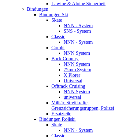
Lawine & Alpine Sicherheit
Bindungen
Bindungen Ski
Skate
NNN - System
SNS - System
Classic
NNN - System
Combi
NNN System
Back Country
NNN System
75mm System
X Plorer
Universal
Offtrack Cruising
NNN System
universal
Militär, Streitkräfte,
Grenzsicherungstruppen, Polizei
Ersatzteile
Bindungen Rollski
Skate
NNN - System
Classic