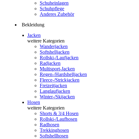
Schuheinlagen
Schuhpflege
Anderes Zubehör
Bekleidung
Jacken
weitere Kategorien
Wanderjacken
Softshelljacken
Rollski-/Laufjacken
Radjacken
Multisport-Jacken
Regen-/Hardshelljacken
Fleece-/Strickjacken
Freizeitjacken
Langlaufjacken
Winter-/Skijacken
Hosen
weitere Kategorien
Shorts & 3/4 Hosen
Rollski-/Laufhosen
Radhosen
Trekkinghosen
Softshellhosen