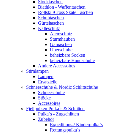
Stocktaschen
Biathlon - Waffentaschen
Rollski-/Cross Skate Taschen
Schuhtaschen
Gürteltaschen
Kälteschutz
Atemschutz
Sturmhauben
Gamaschen
Überschuhe
beheizbare Socken
beheizbare Handschuhe
Andere Accessoires
Stirnlampen
Lampen
Ersatzteile
Schneeschuhe & Nordic Schlittschuhe
Schneeschuhe
Stöcke
Accessoires
Fjellpulken Pulka`s & Schlitten
Pulka`s - Zugschlitten
Zubehör
Expeditions-/ Kinderpulka`s
Rettungspulka`s