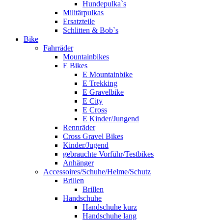
Hundepulka`s
Militärpulkas
Ersatzteile
Schlitten & Bob`s
Bike
Fahrräder
Mountainbikes
E Bikes
E Mountainbike
E Trekking
E Gravelbike
E City
E Cross
E Kinder/Jungend
Rennräder
Cross Gravel Bikes
Kinder/Jugend
gebrauchte Vorführ/Testbikes
Anhänger
Accessoires/Schuhe/Helme/Schutz
Brillen
Brillen
Handschuhe
Handschuhe kurz
Handschuhe lang