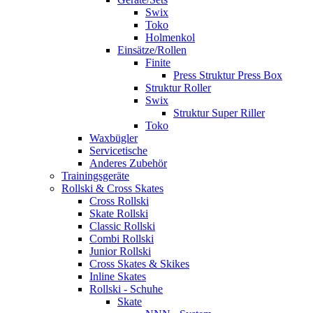
Swix
Toko
Holmenkol
Einsätze/Rollen
Finite
Press Struktur Press Box
Struktur Roller
Swix
Struktur Super Riller
Toko
Waxbügler
Servicetische
Anderes Zubehör
Trainingsgeräte
Rollski & Cross Skates
Cross Rollski
Skate Rollski
Classic Rollski
Combi Rollski
Junior Rollski
Cross Skates & Skikes
Inline Skates
Rollski - Schuhe
Skate