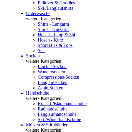
Pullover & Hoodies
Ski-/Langlaufshirts
Unterwäsche
weitere Kategorien
Shirts - Langarm
Shirts - Kurzarm
Hosen - Lang & 3/4
Hosen - Kurz
Sport BHs & Tops
Sets
Socken
weitere Kategorien
Leichte Socken
Wandersocken
Compressions-Socken
Langlaufsocken
Alpin Socken
Handschuhe
weitere Kategorien
Rollski-/Bladehandschuhe
Radhandschuhe
Langlaufhandschuhe
Ski-/Winterhandschuhe
Mützen & Stirnbänder
weitere Kategorien