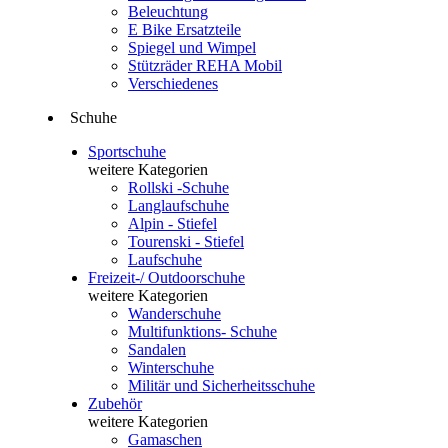
Beleuchtung
E Bike Ersatzteile
Spiegel und Wimpel
Stützräder REHA Mobil
Verschiedenes
Schuhe
Sportschuhe
weitere Kategorien
Rollski -Schuhe
Langlaufschuhe
Alpin - Stiefel
Tourenski - Stiefel
Laufschuhe
Freizeit-/ Outdoorschuhe
weitere Kategorien
Wanderschuhe
Multifunktions- Schuhe
Sandalen
Winterschuhe
Militär und Sicherheitsschuhe
Zubehör
weitere Kategorien
Gamaschen