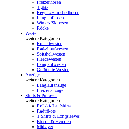
Freizeithosen
Tights
Regen-/Hardshellhosen
Langlaufhosen
Winter-/Skihosen
Röcke
Westen
weitere Kategorien
Rollskiwesten
Rad-/Laufwesten
Softshellwesten
Fleecewesten
Langlaufwesten
Gefütterte Westen
Anzüge
weitere Kategorien
Langlaufanzüge
Freizeitanzüge
Shirts & Pullover
weitere Kategorien
Rollski-/Laufshirts
Radtrikots
T-Shirts & Longsleeves
Blusen & Hemden
Midlayer