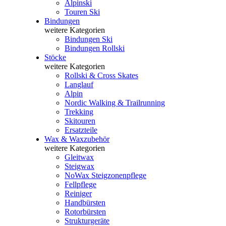
Alpinski
Touren Ski
Bindungen
weitere Kategorien
Bindungen Ski
Bindungen Rollski
Stöcke
weitere Kategorien
Rollski & Cross Skates
Langlauf
Alpin
Nordic Walking & Trailrunning
Trekking
Skitouren
Ersatzteile
Wax & Waxzubehör
weitere Kategorien
Gleitwax
Steigwax
NoWax Steigzonenpflege
Fellpflege
Reiniger
Handbürsten
Rotorbürsten
Strukturgeräte