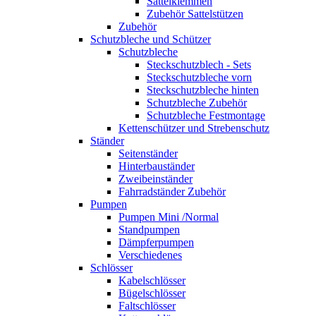
Sattelklemmen
Zubehör Sattelstützen
Zubehör
Schutzbleche und Schützer
Schutzbleche
Steckschutzblech - Sets
Steckschutzbleche vorn
Steckschutzbleche hinten
Schutzbleche Zubehör
Schutzbleche Festmontage
Kettenschützer und Strebenschutz
Ständer
Seitenständer
Hinterbauständer
Zweibeinständer
Fahrradständer Zubehör
Pumpen
Pumpen Mini /Normal
Standpumpen
Dämpferpumpen
Verschiedenes
Schlösser
Kabelschlösser
Bügelschlösser
Faltschlösser