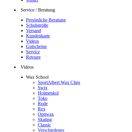
Service / Beratung
Persönliche Beratung
Schuhgröße
Versand
Kundenkarte
Videos
Gutscheine
Service
Retoure
Videos
Wax School
SportAlbert Wax Clips
Swix
Holmenkol
Toko
Rode
Rex
Optiwax
Skating
Classic
Verschiedenes