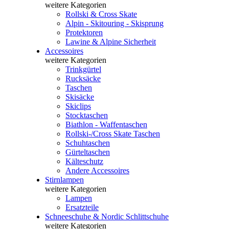
weitere Kategorien
Rollski & Cross Skate
Alpin - Skitouring - Skisprung
Protektoren
Lawine & Alpine Sicherheit
Accessoires
weitere Kategorien
Trinkgürtel
Rucksäcke
Taschen
Skisäcke
Skiclips
Stocktaschen
Biathlon - Waffentaschen
Rollski-/Cross Skate Taschen
Schuhtaschen
Gürteltaschen
Kälteschutz
Andere Accessoires
Stirnlampen
weitere Kategorien
Lampen
Ersatzteile
Schneeschuhe & Nordic Schlittschuhe
weitere Kategorien