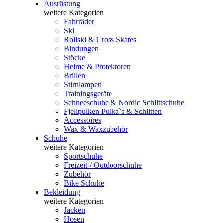
Ausrüstung
weitere Kategorien
Fahrräder
Ski
Rollski & Cross Skates
Bindungen
Stöcke
Helme & Protektoren
Brillen
Stirnlampen
Trainingsgeräte
Schneeschuhe & Nordic Schlittschuhe
Fjellpulken Pulka`s & Schlitten
Accessoires
Wax & Waxzubehör
Schuhe
weitere Kategorien
Sportschuhe
Freizeit-/ Outdoorschuhe
Zubehör
Bike Schuhe
Bekleidung
weitere Kategorien
Jacken
Hosen