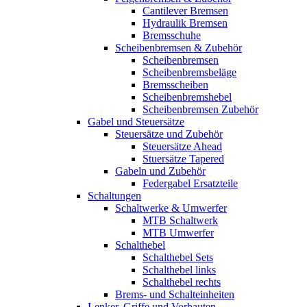
Cantilever Bremsen
Hydraulik Bremsen
Bremsschuhe
Scheibenbremsen & Zubehör
Scheibenbremsen
Scheibenbremsbeläge
Bremsscheiben
Scheibenbremshebel
Scheibenbremsen Zubehör
Gabel und Steuersätze
Steuersätze und Zubehör
Steuersätze Ahead
Stuersätze Tapered
Gabeln und Zubehör
Federgabel Ersatzteile
Schaltungen
Schaltwerke & Umwerfer
MTB Schaltwerk
MTB Umwerfer
Schalthebel
Schalthebel Sets
Schalthebel links
Schalthebel rechts
Brems- und Schalteinheiten
Lenker, Griffe und Vorbauten