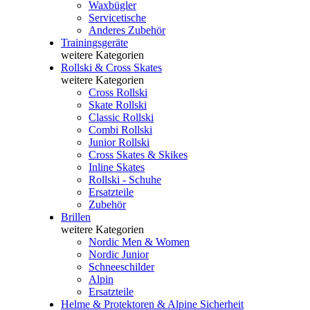
Waxbügler
Servicetische
Anderes Zubehör
Trainingsgeräte
weitere Kategorien
Rollski & Cross Skates
weitere Kategorien
Cross Rollski
Skate Rollski
Classic Rollski
Combi Rollski
Junior Rollski
Cross Skates & Skikes
Inline Skates
Rollski - Schuhe
Ersatzteile
Zubehör
Brillen
weitere Kategorien
Nordic Men & Women
Nordic Junior
Schneeschilder
Alpin
Ersatzteile
Helme & Protektoren & Alpine Sicherheit