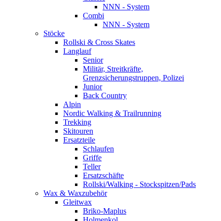
NNN - System
Combi
NNN - System
Stöcke
Rollski & Cross Skates
Langlauf
Senior
Militär, Streitkräfte,
Grenzsicherungstruppen, Polizei
Junior
Back Country
Alpin
Nordic Walking & Trailrunning
Trekking
Skitouren
Ersatzteile
Schlaufen
Griffe
Teller
Ersatzschäfte
Rollski/Walking - Stockspitzen/Pads
Wax & Waxzubehör
Gleitwax
Briko-Maplus
Holmenkol