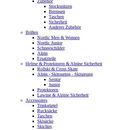
Zubehör
Stockspitzen
Bremsen
Taschen
Sicherheit
Anderes Zubehör
Brillen
Nordic Men & Women
Nordic Junior
Schneeschilder
Alpin
Ersatzteile
Helme & Protektoren & Alpine Sicherheit
Rollski & Cross Skate
Alpin - Skitouring - Skisprung
Senior
Junior
Protektoren
Lawine & Alpine Sicherheit
Accessoires
Trinkgürtel
Rucksäcke
Taschen
Skisäcke
Skiclips