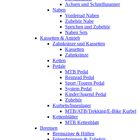
Achsen und Schnellspanner
Naben
Vorderrad Naben
Zubehör Nabe
Speichen und Zubehör
Naben Sets
Kassetten & Antrieb
Zahnkränze und Kassetten
Kassetten
Zahnkränze
Ketten
Pedale
MTB Pedal
Rennrad Pedal
Sport /Touren Pedal
System Pedal
Kinder/Jugend Pedal
Zubehör
Kurbeln/Innenlager
MTB/ATB/Trekking/E-Bike Kurbel
Kettenblätter
MTB Kettenblatt
Bremsen
Bremszüge & Hüllen
Felgenbremsen & Zubehör