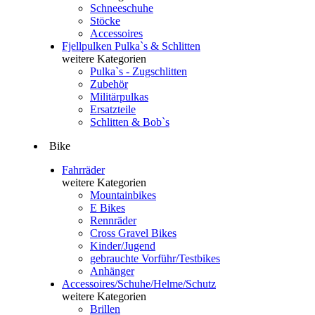
Schneeschuhe
Stöcke
Accessoires
Fjellpulken Pulka`s & Schlitten
weitere Kategorien
Pulka`s - Zugschlitten
Zubehör
Militärpulkas
Ersatzteile
Schlitten & Bob`s
Bike
Fahrräder
weitere Kategorien
Mountainbikes
E Bikes
Rennräder
Cross Gravel Bikes
Kinder/Jugend
gebrauchte Vorführ/Testbikes
Anhänger
Accessoires/Schuhe/Helme/Schutz
weitere Kategorien
Brillen