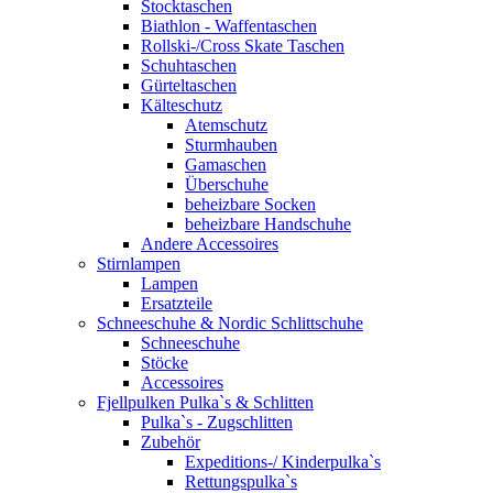
Stocktaschen
Biathlon - Waffentaschen
Rollski-/Cross Skate Taschen
Schuhtaschen
Gürteltaschen
Kälteschutz
Atemschutz
Sturmhauben
Gamaschen
Überschuhe
beheizbare Socken
beheizbare Handschuhe
Andere Accessoires
Stirnlampen
Lampen
Ersatzteile
Schneeschuhe & Nordic Schlittschuhe
Schneeschuhe
Stöcke
Accessoires
Fjellpulken Pulka`s & Schlitten
Pulka`s - Zugschlitten
Zubehör
Expeditions-/ Kinderpulka`s
Rettungspulka`s