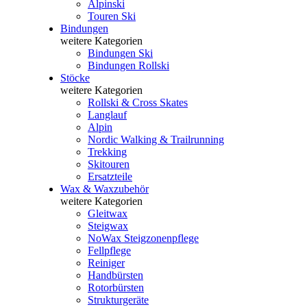
Alpinski
Touren Ski
Bindungen
weitere Kategorien
Bindungen Ski
Bindungen Rollski
Stöcke
weitere Kategorien
Rollski & Cross Skates
Langlauf
Alpin
Nordic Walking & Trailrunning
Trekking
Skitouren
Ersatzteile
Wax & Waxzubehör
weitere Kategorien
Gleitwax
Steigwax
NoWax Steigzonenpflege
Fellpflege
Reiniger
Handbürsten
Rotorbürsten
Strukturgeräte