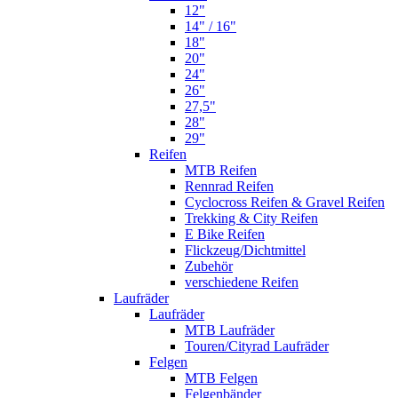
12"
14" / 16"
18"
20"
24"
26"
27,5"
28"
29"
Reifen
MTB Reifen
Rennrad Reifen
Cyclocross Reifen & Gravel Reifen
Trekking & City Reifen
E Bike Reifen
Flickzeug/Dichtmittel
Zubehör
verschiedene Reifen
Laufräder
Laufräder
MTB Laufräder
Touren/Cityrad Laufräder
Felgen
MTB Felgen
Felgenbänder