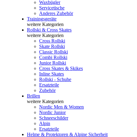
Waxbügler
Servicetische
Anderes Zubehör
Trainingsgeräte
weitere Kategorien
Rollski & Cross Skates
weitere Kategorien
Cross Rollski
Skate Rollski
Classic Rollski
Combi Rollski
Junior Rollski
Cross Skates & Skikes
Inline Skates
Rollski - Schuhe
Ersatzteile
Zubehör
Brillen
weitere Kategorien
Nordic Men & Women
Nordic Junior
Schneeschilder
Alpin
Ersatzteile
Helme & Protektoren & Alpine Sicherheit