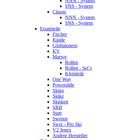
NNN - System
SNS - System
Classic
NNN - System
SNS - System
Ersatzteile
Fischer
Kästle
Globulonero
KV
Marwe
Rollen
Rollen - Set`s
Kleinteile
One Way
Powerslide
Skigo
Skike
Skiskett
SRB
Start
Swenor
Swix - Pro Ski
V2 Jenex
Andere Hersteller