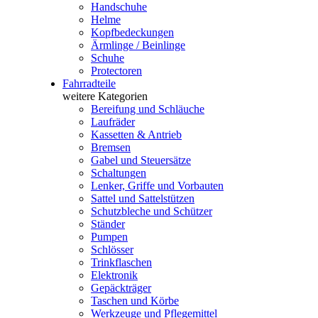
Handschuhe
Helme
Kopfbedeckungen
Ärmlinge / Beinlinge
Schuhe
Protectoren
Fahrradteile
weitere Kategorien
Bereifung und Schläuche
Laufräder
Kassetten & Antrieb
Bremsen
Gabel und Steuersätze
Schaltungen
Lenker, Griffe und Vorbauten
Sattel und Sattelstützen
Schutzbleche und Schützer
Ständer
Pumpen
Schlösser
Trinkflaschen
Elektronik
Gepäckträger
Taschen und Körbe
Werkzeuge und Pflegemittel