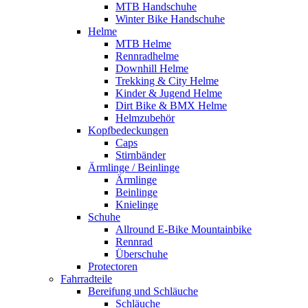
MTB Handschuhe
Winter Bike Handschuhe
Helme
MTB Helme
Rennradhelme
Downhill Helme
Trekking & City Helme
Kinder & Jugend Helme
Dirt Bike & BMX Helme
Helmzubehör
Kopfbedeckungen
Caps
Stirnbänder
Ärmlinge / Beinlinge
Ärmlinge
Beinlinge
Knielinge
Schuhe
Allround E-Bike Mountainbike
Rennrad
Überschuhe
Protectoren
Fahrradteile
Bereifung und Schläuche
Schläuche