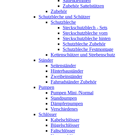
Sattelklemmen
Zubehör Sattelstützen
Zubehör
Schutzbleche und Schützer
Schutzbleche
Steckschutzblech - Sets
Steckschutzbleche vorn
Steckschutzbleche hinten
Schutzbleche Zubehör
Schutzbleche Festmontage
Kettenschützer und Strebenschutz
Ständer
Seitenständer
Hinterbauständer
Zweibeinständer
Fahrradständer Zubehör
Pumpen
Pumpen Mini /Normal
Standpumpen
Dämpferpumpen
Verschiedenes
Schlösser
Kabelschlösser
Bügelschlösser
Faltschlösser