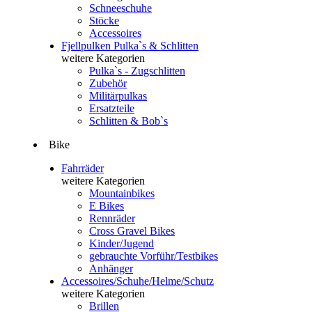
Schneeschuhe
Stöcke
Accessoires
Fjellpulken Pulka`s & Schlitten
weitere Kategorien
Pulka`s - Zugschlitten
Zubehör
Militärpulkas
Ersatzteile
Schlitten & Bob`s
Bike
Fahrräder
weitere Kategorien
Mountainbikes
E Bikes
Rennräder
Cross Gravel Bikes
Kinder/Jugend
gebrauchte Vorführ/Testbikes
Anhänger
Accessoires/Schuhe/Helme/Schutz
weitere Kategorien
Brillen