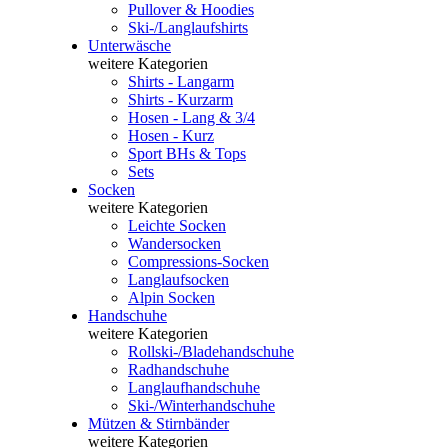
Pullover & Hoodies
Ski-/Langlaufshirts
Unterwäsche
weitere Kategorien
Shirts - Langarm
Shirts - Kurzarm
Hosen - Lang & 3/4
Hosen - Kurz
Sport BHs & Tops
Sets
Socken
weitere Kategorien
Leichte Socken
Wandersocken
Compressions-Socken
Langlaufsocken
Alpin Socken
Handschuhe
weitere Kategorien
Rollski-/Bladehandschuhe
Radhandschuhe
Langlaufhandschuhe
Ski-/Winterhandschuhe
Mützen & Stirnbänder
weitere Kategorien