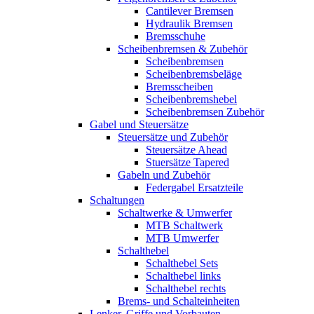
Cantilever Bremsen
Hydraulik Bremsen
Bremsschuhe
Scheibenbremsen & Zubehör
Scheibenbremsen
Scheibenbremsbeläge
Bremsscheiben
Scheibenbremshebel
Scheibenbremsen Zubehör
Gabel und Steuersätze
Steuersätze und Zubehör
Steuersätze Ahead
Stuersätze Tapered
Gabeln und Zubehör
Federgabel Ersatzteile
Schaltungen
Schaltwerke & Umwerfer
MTB Schaltwerk
MTB Umwerfer
Schalthebel
Schalthebel Sets
Schalthebel links
Schalthebel rechts
Brems- und Schalteinheiten
Lenker, Griffe und Vorbauten