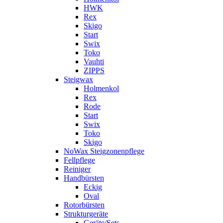
HWK
Rex
Skigo
Start
Swix
Toko
Vauhti
ZIPPS
Steigwax
Holmenkol
Rex
Rode
Start
Swix
Toko
Skigo
NoWax Steigzonenpflege
Fellpflege
Reiniger
Handbürsten
Eckig
Oval
Rotorbürsten
Strukturgeräte
Geräte/Sets