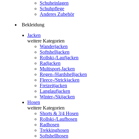
Schuheinlagen
Schuhpflege
Anderes Zubehör
Bekleidung
Jacken
weitere Kategorien
Wanderjacken
Softshelljacken
Rollski-/Laufjacken
Radjacken
Multisport-Jacken
Regen-/Hardshelljacken
Fleece-/Strickjacken
Freizeitjacken
Langlaufjacken
Winter-/Skijacken
Hosen
weitere Kategorien
Shorts & 3/4 Hosen
Rollski-/Laufhosen
Radhosen
Trekkinghosen
Softshellhosen