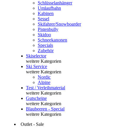
Schlüsselanhänger
Umlaufbahn
Kabinen
Sessel
Skifahrer/Snowboarder
Pistenbully
Skidoo
Schneekanonen
Specials
Zubehör
Skiselector
weitere Kategorien
Ski Service
weitere Kategorien
Nordic
Alpine
Test / Verleihmaterial
weitere Kategorien
Gutscheine
weitere Kategorien
Blaubeeren - Special
weitere Kategorien
Outlet - Sale