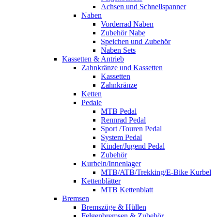
Achsen und Schnellspanner
Naben
Vorderrad Naben
Zubehör Nabe
Speichen und Zubehör
Naben Sets
Kassetten & Antrieb
Zahnkränze und Kassetten
Kassetten
Zahnkränze
Ketten
Pedale
MTB Pedal
Rennrad Pedal
Sport /Touren Pedal
System Pedal
Kinder/Jugend Pedal
Zubehör
Kurbeln/Innenlager
MTB/ATB/Trekking/E-Bike Kurbel
Kettenblätter
MTB Kettenblatt
Bremsen
Bremszüge & Hüllen
Felgenbremsen & Zubehör