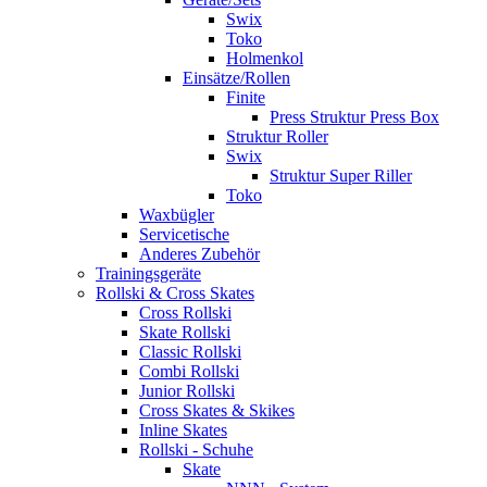
Swix
Toko
Holmenkol
Einsätze/Rollen
Finite
Press Struktur Press Box
Struktur Roller
Swix
Struktur Super Riller
Toko
Waxbügler
Servicetische
Anderes Zubehör
Trainingsgeräte
Rollski & Cross Skates
Cross Rollski
Skate Rollski
Classic Rollski
Combi Rollski
Junior Rollski
Cross Skates & Skikes
Inline Skates
Rollski - Schuhe
Skate