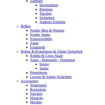
Zubehör
Stockspitzen
Bremsen
Taschen
Sicherheit
Anderes Zubehör
Brillen
Nordic Men & Women
Nordic Junior
Schneeschilder
Alpin
Ersatzteile
Helme & Protektoren & Alpine Sicherheit
Rollski & Cross Skate
Alpin - Skitouring - Skisprung
Senior
Junior
Protektoren
Lawine & Alpine Sicherheit
Accessoires
Trinkgürtel
Rucksäcke
Taschen
Skisäcke
Skiclips