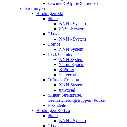
Lawine & Alpine Sicherheit
Bindungen
Bindungen Ski
Skate
NNN - System
SNS - System
Classic
NNN - System
Combi
NNN System
Back Country
NNN System
75mm System
X Plorer
Universal
Offtrack Cruising
NNN System
universal
Militär, Streitkräfte,
Grenzsicherungstruppen, Polizei
Ersatzteile
Bindungen Rollski
Skate
NNN - System
Classic