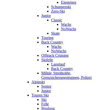
Einsteiger
Schuppenski
Zero-Ski
Junior
Classic
Wachs
NoWachs
Skate
Touring
Back Country
Wachs
NoWachs
Offtrack Cruising
Skifelle
Langlauf
Back Country
Militär, Streitkräfte,
Grenzsicherungstruppen, Polizei
Alpinski
Senior
Junior
Touren Ski
Ski
Felle
Bindung