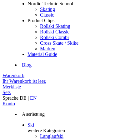
Nordic Technic School
Skating
Classic
Product Clips
Rollski Skating
Rollski Classic
Rollski Combi
Cross Skate / Skike
Marken
Material Guide
Blog
Warenkorb
Ihr Warenkorb ist leer.
Merkliste
Sets
Sprache
DE
|
EN
Konto
Ausrüstung
Ski
weitere Kategorien
Langlaufski