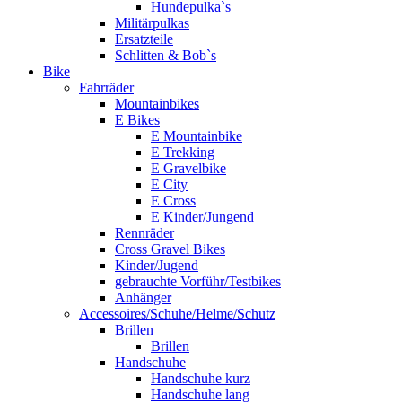
Hundepulka`s
Militärpulkas
Ersatzteile
Schlitten & Bob`s
Bike
Fahrräder
Mountainbikes
E Bikes
E Mountainbike
E Trekking
E Gravelbike
E City
E Cross
E Kinder/Jungend
Rennräder
Cross Gravel Bikes
Kinder/Jugend
gebrauchte Vorführ/Testbikes
Anhänger
Accessoires/Schuhe/Helme/Schutz
Brillen
Brillen
Handschuhe
Handschuhe kurz
Handschuhe lang