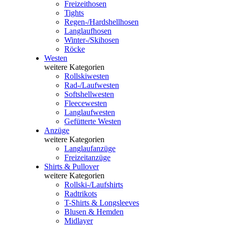
Freizeithosen
Tights
Regen-/Hardshellhosen
Langlaufhosen
Winter-/Skihosen
Röcke
Westen
weitere Kategorien
Rollskiwesten
Rad-/Laufwesten
Softshellwesten
Fleecewesten
Langlaufwesten
Gefütterte Westen
Anzüge
weitere Kategorien
Langlaufanzüge
Freizeitanzüge
Shirts & Pullover
weitere Kategorien
Rollski-/Laufshirts
Radtrikots
T-Shirts & Longsleeves
Blusen & Hemden
Midlayer