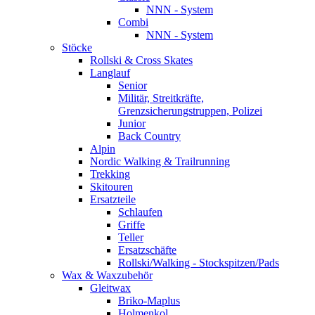
NNN - System
Combi
NNN - System
Stöcke
Rollski & Cross Skates
Langlauf
Senior
Militär, Streitkräfte,
Grenzsicherungstruppen, Polizei
Junior
Back Country
Alpin
Nordic Walking & Trailrunning
Trekking
Skitouren
Ersatzteile
Schlaufen
Griffe
Teller
Ersatzschäfte
Rollski/Walking - Stockspitzen/Pads
Wax & Waxzubehör
Gleitwax
Briko-Maplus
Holmenkol