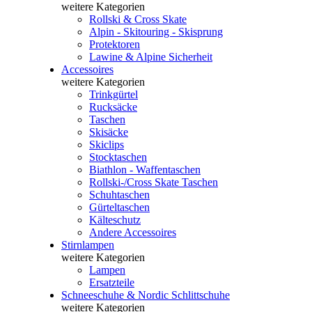
weitere Kategorien
Rollski & Cross Skate
Alpin - Skitouring - Skisprung
Protektoren
Lawine & Alpine Sicherheit
Accessoires
weitere Kategorien
Trinkgürtel
Rucksäcke
Taschen
Skisäcke
Skiclips
Stocktaschen
Biathlon - Waffentaschen
Rollski-/Cross Skate Taschen
Schuhtaschen
Gürteltaschen
Kälteschutz
Andere Accessoires
Stirnlampen
weitere Kategorien
Lampen
Ersatzteile
Schneeschuhe & Nordic Schlittschuhe
weitere Kategorien