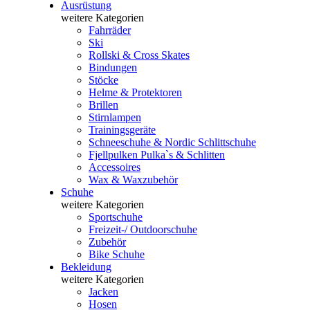
Ausrüstung
weitere Kategorien
Fahrräder
Ski
Rollski & Cross Skates
Bindungen
Stöcke
Helme & Protektoren
Brillen
Stirnlampen
Trainingsgeräte
Schneeschuhe & Nordic Schlittschuhe
Fjellpulken Pulka`s & Schlitten
Accessoires
Wax & Waxzubehör
Schuhe
weitere Kategorien
Sportschuhe
Freizeit-/ Outdoorschuhe
Zubehör
Bike Schuhe
Bekleidung
weitere Kategorien
Jacken
Hosen