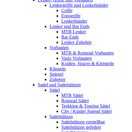
Lenkergriffe und Lenkerbänder
Griffe
Ergogriffe
Lenkerbänder
Lenker und Bar Ends
MTB Lenker
Bar Ends
Lenker Zubehör
Vorbauten
MTB & Rennrad Vorbauten
Vario Vorbauten
Krallen, Spacer & Kleinteile
Klingeln
Spiegel
Zubehör
Sattel und Sattelstützen
Sättel
MTB Sättel
Rennrad Sättel
Trekking & Touring Sättel
City / Kinder Jugend Sättel
Sattelstützen
Sattelstützen verstellbar
Sattelstützen gefedert