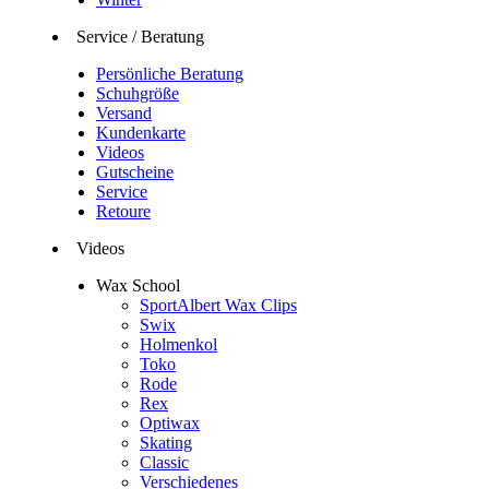
Service / Beratung
Persönliche Beratung
Schuhgröße
Versand
Kundenkarte
Videos
Gutscheine
Service
Retoure
Videos
Wax School
SportAlbert Wax Clips
Swix
Holmenkol
Toko
Rode
Rex
Optiwax
Skating
Classic
Verschiedenes