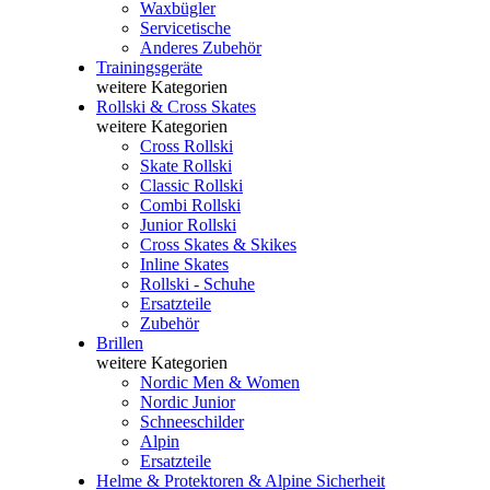
Waxbügler
Servicetische
Anderes Zubehör
Trainingsgeräte
weitere Kategorien
Rollski & Cross Skates
weitere Kategorien
Cross Rollski
Skate Rollski
Classic Rollski
Combi Rollski
Junior Rollski
Cross Skates & Skikes
Inline Skates
Rollski - Schuhe
Ersatzteile
Zubehör
Brillen
weitere Kategorien
Nordic Men & Women
Nordic Junior
Schneeschilder
Alpin
Ersatzteile
Helme & Protektoren & Alpine Sicherheit