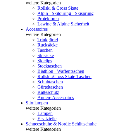
weitere Kategorien
Rollski & Cross Skate
Alpin - Skitouring - Skisprung
Protektoren
Lawine & Alpine Sicherheit
Accessoires
weitere Kategorien
Trinkgürtel
Rucksäcke
Taschen
Skisäcke
Skiclips
Stocktaschen
Biathlon - Waffentaschen
Rollski-/Cross Skate Taschen
Schuhtaschen
Gürteltaschen
Kälteschutz
Andere Accessoires
Stirnlampen
weitere Kategorien
Lampen
Ersatzteile
Schneeschuhe & Nordic Schlittschuhe
weitere Kategorien