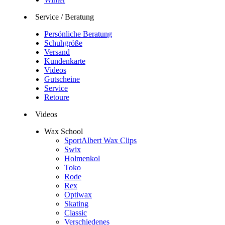
Service / Beratung
Persönliche Beratung
Schuhgröße
Versand
Kundenkarte
Videos
Gutscheine
Service
Retoure
Videos
Wax School
SportAlbert Wax Clips
Swix
Holmenkol
Toko
Rode
Rex
Optiwax
Skating
Classic
Verschiedenes