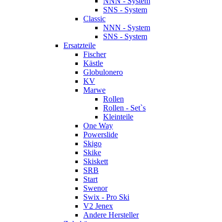
NNN - System
SNS - System
Classic
NNN - System
SNS - System
Ersatzteile
Fischer
Kästle
Globulonero
KV
Marwe
Rollen
Rollen - Set`s
Kleinteile
One Way
Powerslide
Skigo
Skike
Skiskett
SRB
Start
Swenor
Swix - Pro Ski
V2 Jenex
Andere Hersteller