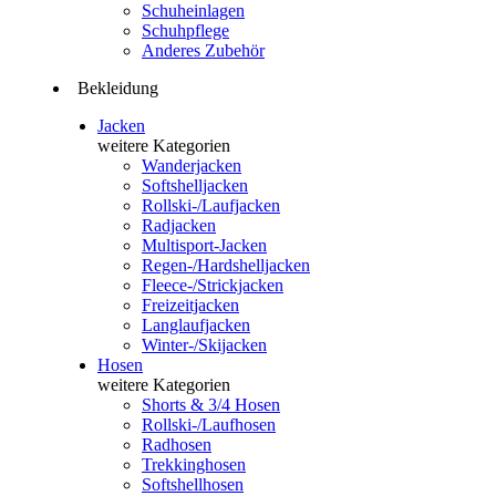
Schuheinlagen
Schuhpflege
Anderes Zubehör
Bekleidung
Jacken
weitere Kategorien
Wanderjacken
Softshelljacken
Rollski-/Laufjacken
Radjacken
Multisport-Jacken
Regen-/Hardshelljacken
Fleece-/Strickjacken
Freizeitjacken
Langlaufjacken
Winter-/Skijacken
Hosen
weitere Kategorien
Shorts & 3/4 Hosen
Rollski-/Laufhosen
Radhosen
Trekkinghosen
Softshellhosen