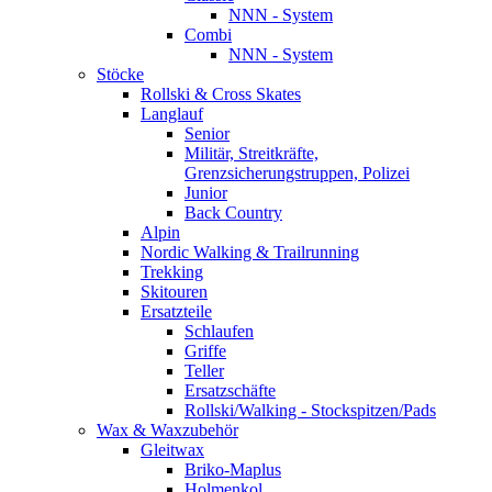
NNN - System
Combi
NNN - System
Stöcke
Rollski & Cross Skates
Langlauf
Senior
Militär, Streitkräfte,
Grenzsicherungstruppen, Polizei
Junior
Back Country
Alpin
Nordic Walking & Trailrunning
Trekking
Skitouren
Ersatzteile
Schlaufen
Griffe
Teller
Ersatzschäfte
Rollski/Walking - Stockspitzen/Pads
Wax & Waxzubehör
Gleitwax
Briko-Maplus
Holmenkol