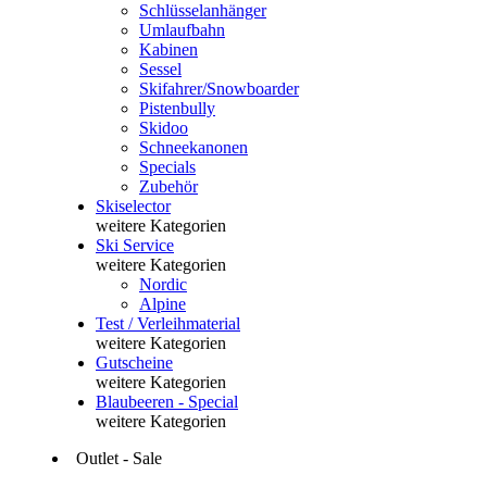
Schlüsselanhänger
Umlaufbahn
Kabinen
Sessel
Skifahrer/Snowboarder
Pistenbully
Skidoo
Schneekanonen
Specials
Zubehör
Skiselector
weitere Kategorien
Ski Service
weitere Kategorien
Nordic
Alpine
Test / Verleihmaterial
weitere Kategorien
Gutscheine
weitere Kategorien
Blaubeeren - Special
weitere Kategorien
Outlet - Sale