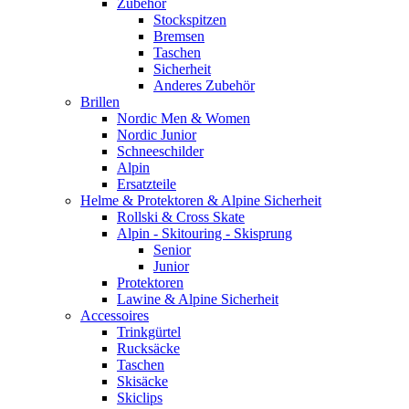
Zubehör
Stockspitzen
Bremsen
Taschen
Sicherheit
Anderes Zubehör
Brillen
Nordic Men & Women
Nordic Junior
Schneeschilder
Alpin
Ersatzteile
Helme & Protektoren & Alpine Sicherheit
Rollski & Cross Skate
Alpin - Skitouring - Skisprung
Senior
Junior
Protektoren
Lawine & Alpine Sicherheit
Accessoires
Trinkgürtel
Rucksäcke
Taschen
Skisäcke
Skiclips