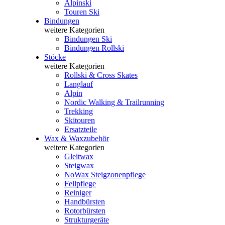
Alpinski
Touren Ski
Bindungen
weitere Kategorien
Bindungen Ski
Bindungen Rollski
Stöcke
weitere Kategorien
Rollski & Cross Skates
Langlauf
Alpin
Nordic Walking & Trailrunning
Trekking
Skitouren
Ersatzteile
Wax & Waxzubehör
weitere Kategorien
Gleitwax
Steigwax
NoWax Steigzonenpflege
Fellpflege
Reiniger
Handbürsten
Rotorbürsten
Strukturgeräte