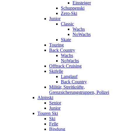
Einsteiger
Schuppenski
Zero-Ski
Junior
Classic
Wachs
NoWachs
Skate
Touring
Back Country
Wachs
NoWachs
Offtrack Cruising
Skifelle
Langlauf
Back Country
Militär, Streitkräfte,
Grenzsicherungstruppen, Polizei
Alpinski
Senior
Junior
Touren Ski
Ski
Felle
Bindung