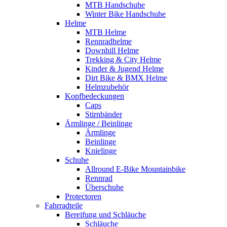
MTB Handschuhe
Winter Bike Handschuhe
Helme
MTB Helme
Rennradhelme
Downhill Helme
Trekking & City Helme
Kinder & Jugend Helme
Dirt Bike & BMX Helme
Helmzubehör
Kopfbedeckungen
Caps
Stirnbänder
Ärmlinge / Beinlinge
Ärmlinge
Beinlinge
Knielinge
Schuhe
Allround E-Bike Mountainbike
Rennrad
Überschuhe
Protectoren
Fahrradteile
Bereifung und Schläuche
Schläuche