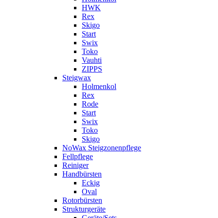
HWK
Rex
Skigo
Start
Swix
Toko
Vauhti
ZIPPS
Steigwax
Holmenkol
Rex
Rode
Start
Swix
Toko
Skigo
NoWax Steigzonenpflege
Fellpflege
Reiniger
Handbürsten
Eckig
Oval
Rotorbürsten
Strukturgeräte
Geräte/Sets