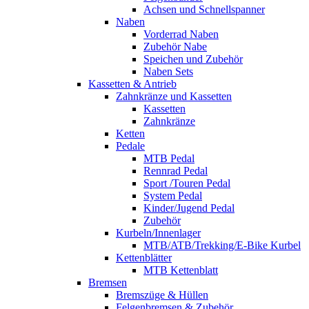
Achsen und Schnellspanner
Naben
Vorderrad Naben
Zubehör Nabe
Speichen und Zubehör
Naben Sets
Kassetten & Antrieb
Zahnkränze und Kassetten
Kassetten
Zahnkränze
Ketten
Pedale
MTB Pedal
Rennrad Pedal
Sport /Touren Pedal
System Pedal
Kinder/Jugend Pedal
Zubehör
Kurbeln/Innenlager
MTB/ATB/Trekking/E-Bike Kurbel
Kettenblätter
MTB Kettenblatt
Bremsen
Bremszüge & Hüllen
Felgenbremsen & Zubehör