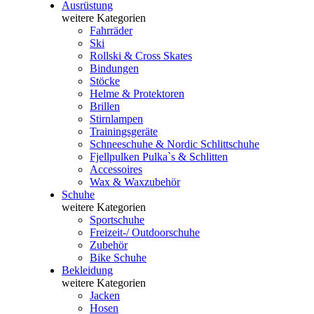
Ausrüstung
weitere Kategorien
Fahrräder
Ski
Rollski & Cross Skates
Bindungen
Stöcke
Helme & Protektoren
Brillen
Stirnlampen
Trainingsgeräte
Schneeschuhe & Nordic Schlittschuhe
Fjellpulken Pulka`s & Schlitten
Accessoires
Wax & Waxzubehör
Schuhe
weitere Kategorien
Sportschuhe
Freizeit-/ Outdoorschuhe
Zubehör
Bike Schuhe
Bekleidung
weitere Kategorien
Jacken
Hosen