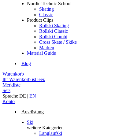
Nordic Technic School
Skating
Classic
Product Clips
Rollski Skating
Rollski Classic
Rollski Combi
Cross Skate / Skike
Marken
Material Guide
Blog
Warenkorb
Ihr Warenkorb ist leer.
Merkliste
Sets
Sprache
DE
|
EN
Konto
Ausrüstung
Ski
weitere Kategorien
Langlaufski