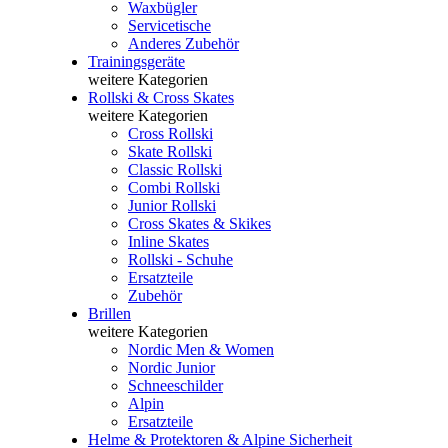
Waxbügler
Servicetische
Anderes Zubehör
Trainingsgeräte
weitere Kategorien
Rollski & Cross Skates
weitere Kategorien
Cross Rollski
Skate Rollski
Classic Rollski
Combi Rollski
Junior Rollski
Cross Skates & Skikes
Inline Skates
Rollski - Schuhe
Ersatzteile
Zubehör
Brillen
weitere Kategorien
Nordic Men & Women
Nordic Junior
Schneeschilder
Alpin
Ersatzteile
Helme & Protektoren & Alpine Sicherheit