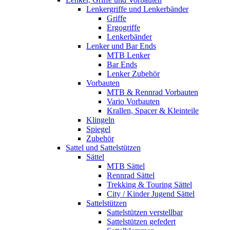
Lenkergriffe und Lenkerbänder
Griffe
Ergogriffe
Lenkerbänder
Lenker und Bar Ends
MTB Lenker
Bar Ends
Lenker Zubehör
Vorbauten
MTB & Rennrad Vorbauten
Vario Vorbauten
Krallen, Spacer & Kleinteile
Klingeln
Spiegel
Zubehör
Sattel und Sattelstützen
Sättel
MTB Sättel
Rennrad Sättel
Trekking & Touring Sättel
City / Kinder Jugend Sättel
Sattelstützen
Sattelstützen verstellbar
Sattelstützen gefedert