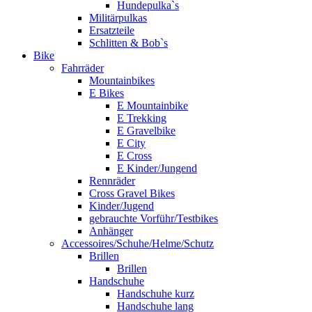
Hundepulka`s
Militärpulkas
Ersatzteile
Schlitten & Bob`s
Bike
Fahrräder
Mountainbikes
E Bikes
E Mountainbike
E Trekking
E Gravelbike
E City
E Cross
E Kinder/Jungend
Rennräder
Cross Gravel Bikes
Kinder/Jugend
gebrauchte Vorführ/Testbikes
Anhänger
Accessoires/Schuhe/Helme/Schutz
Brillen
Brillen
Handschuhe
Handschuhe kurz
Handschuhe lang