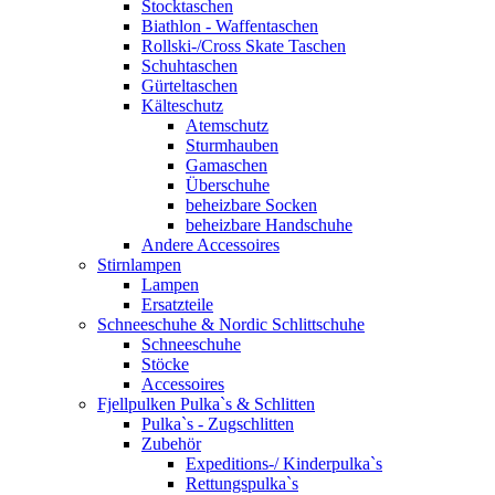
Stocktaschen
Biathlon - Waffentaschen
Rollski-/Cross Skate Taschen
Schuhtaschen
Gürteltaschen
Kälteschutz
Atemschutz
Sturmhauben
Gamaschen
Überschuhe
beheizbare Socken
beheizbare Handschuhe
Andere Accessoires
Stirnlampen
Lampen
Ersatzteile
Schneeschuhe & Nordic Schlittschuhe
Schneeschuhe
Stöcke
Accessoires
Fjellpulken Pulka`s & Schlitten
Pulka`s - Zugschlitten
Zubehör
Expeditions-/ Kinderpulka`s
Rettungspulka`s