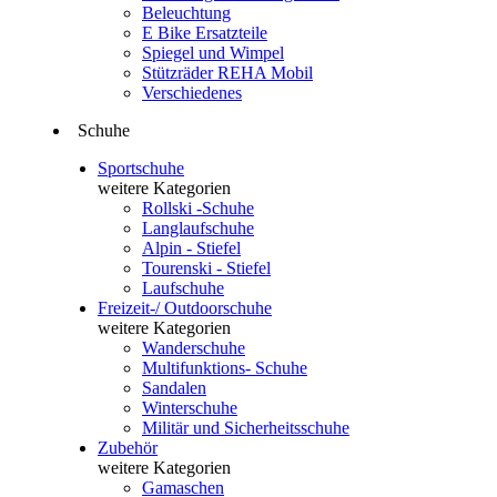
Beleuchtung
E Bike Ersatzteile
Spiegel und Wimpel
Stützräder REHA Mobil
Verschiedenes
Schuhe
Sportschuhe
weitere Kategorien
Rollski -Schuhe
Langlaufschuhe
Alpin - Stiefel
Tourenski - Stiefel
Laufschuhe
Freizeit-/ Outdoorschuhe
weitere Kategorien
Wanderschuhe
Multifunktions- Schuhe
Sandalen
Winterschuhe
Militär und Sicherheitsschuhe
Zubehör
weitere Kategorien
Gamaschen