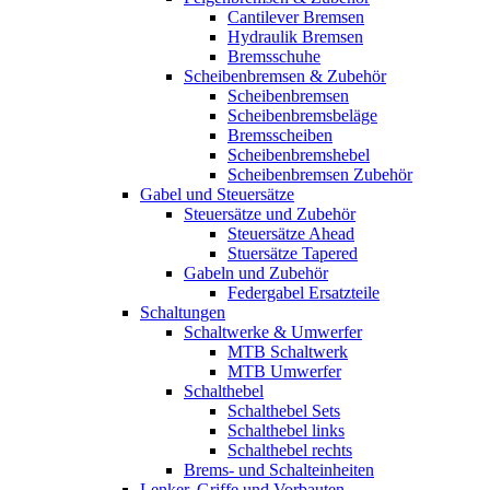
Cantilever Bremsen
Hydraulik Bremsen
Bremsschuhe
Scheibenbremsen & Zubehör
Scheibenbremsen
Scheibenbremsbeläge
Bremsscheiben
Scheibenbremshebel
Scheibenbremsen Zubehör
Gabel und Steuersätze
Steuersätze und Zubehör
Steuersätze Ahead
Stuersätze Tapered
Gabeln und Zubehör
Federgabel Ersatzteile
Schaltungen
Schaltwerke & Umwerfer
MTB Schaltwerk
MTB Umwerfer
Schalthebel
Schalthebel Sets
Schalthebel links
Schalthebel rechts
Brems- und Schalteinheiten
Lenker, Griffe und Vorbauten