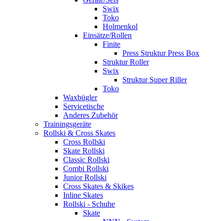
Swix
Toko
Holmenkol
Einsätze/Rollen
Finite
Press Struktur Press Box
Struktur Roller
Swix
Struktur Super Riller
Toko
Waxbügler
Servicetische
Anderes Zubehör
Trainingsgeräte
Rollski & Cross Skates
Cross Rollski
Skate Rollski
Classic Rollski
Combi Rollski
Junior Rollski
Cross Skates & Skikes
Inline Skates
Rollski - Schuhe
Skate