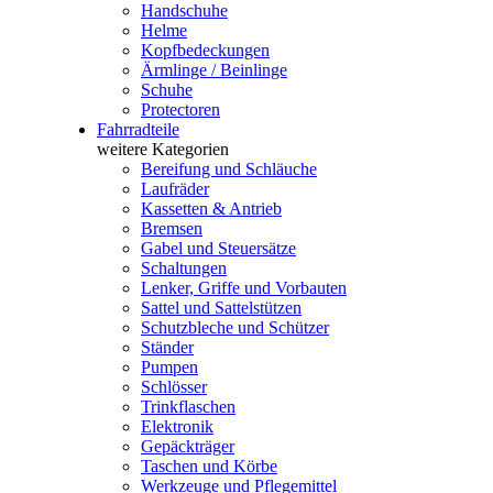
Handschuhe
Helme
Kopfbedeckungen
Ärmlinge / Beinlinge
Schuhe
Protectoren
Fahrradteile
weitere Kategorien
Bereifung und Schläuche
Laufräder
Kassetten & Antrieb
Bremsen
Gabel und Steuersätze
Schaltungen
Lenker, Griffe und Vorbauten
Sattel und Sattelstützen
Schutzbleche und Schützer
Ständer
Pumpen
Schlösser
Trinkflaschen
Elektronik
Gepäckträger
Taschen und Körbe
Werkzeuge und Pflegemittel