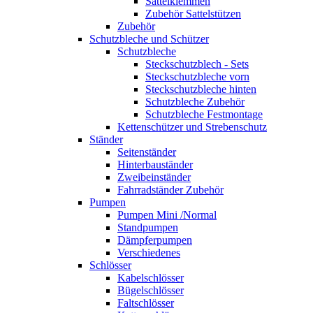
Sattelklemmen
Zubehör Sattelstützen
Zubehör
Schutzbleche und Schützer
Schutzbleche
Steckschutzblech - Sets
Steckschutzbleche vorn
Steckschutzbleche hinten
Schutzbleche Zubehör
Schutzbleche Festmontage
Kettenschützer und Strebenschutz
Ständer
Seitenständer
Hinterbauständer
Zweibeinständer
Fahrradständer Zubehör
Pumpen
Pumpen Mini /Normal
Standpumpen
Dämpferpumpen
Verschiedenes
Schlösser
Kabelschlösser
Bügelschlösser
Faltschlösser