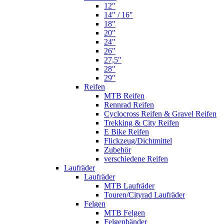
12"
14" / 16"
18"
20"
24"
26"
27,5"
28"
29"
Reifen
MTB Reifen
Rennrad Reifen
Cyclocross Reifen & Gravel Reifen
Trekking & City Reifen
E Bike Reifen
Flickzeug/Dichtmittel
Zubehör
verschiedene Reifen
Laufräder
Laufräder
MTB Laufräder
Touren/Cityrad Laufräder
Felgen
MTB Felgen
Felgenbänder