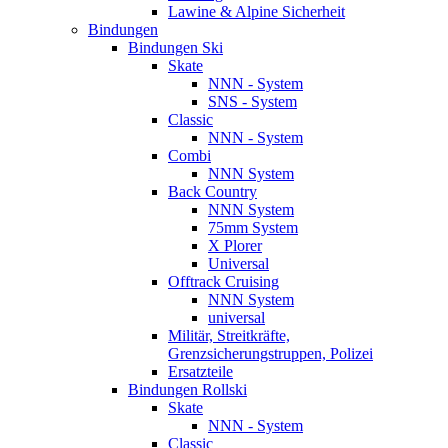
Lawine & Alpine Sicherheit
Bindungen
Bindungen Ski
Skate
NNN - System
SNS - System
Classic
NNN - System
Combi
NNN System
Back Country
NNN System
75mm System
X Plorer
Universal
Offtrack Cruising
NNN System
universal
Militär, Streitkräfte,
Grenzsicherungstruppen, Polizei
Ersatzteile
Bindungen Rollski
Skate
NNN - System
Classic