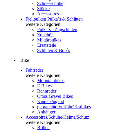
Schneeschuhe
Stöcke
Accessoires
Fjellpulken Pulka`s & Schlitten
weitere Kategorien
Pulka`s - Zugschlitten
Zubehör
Militärpulkas
Ersatzteile
Schlitten & Bob`s
Bike
Fahrräder
weitere Kategorien
Mountainbikes
E Bikes
Rennräder
Cross Gravel Bikes
Kinder/Jugend
gebrauchte Vorführ/Testbikes
Anhänger
Accessoires/Schuhe/Helme/Schutz
weitere Kategorien
Brillen