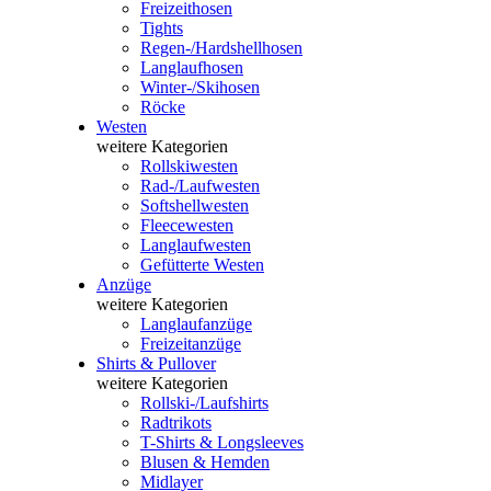
Freizeithosen
Tights
Regen-/Hardshellhosen
Langlaufhosen
Winter-/Skihosen
Röcke
Westen
weitere Kategorien
Rollskiwesten
Rad-/Laufwesten
Softshellwesten
Fleecewesten
Langlaufwesten
Gefütterte Westen
Anzüge
weitere Kategorien
Langlaufanzüge
Freizeitanzüge
Shirts & Pullover
weitere Kategorien
Rollski-/Laufshirts
Radtrikots
T-Shirts & Longsleeves
Blusen & Hemden
Midlayer