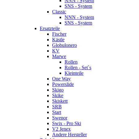
NNN - System
SNS - System
Classic
NNN - System
SNS - System
Ersatzteile
Fischer
Kästle
Globulonero
KV
Marwe
Rollen
Rollen - Set`s
Kleinteile
One Way
Powerslide
Skigo
Skike
Skiskett
SRB
Start
Swenor
Swix - Pro Ski
V2 Jenex
Andere Hersteller