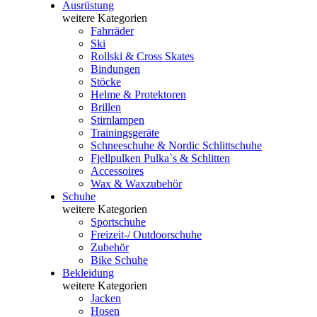
Ausrüstung
weitere Kategorien
Fahrräder
Ski
Rollski & Cross Skates
Bindungen
Stöcke
Helme & Protektoren
Brillen
Stirnlampen
Trainingsgeräte
Schneeschuhe & Nordic Schlittschuhe
Fjellpulken Pulka`s & Schlitten
Accessoires
Wax & Waxzubehör
Schuhe
weitere Kategorien
Sportschuhe
Freizeit-/ Outdoorschuhe
Zubehör
Bike Schuhe
Bekleidung
weitere Kategorien
Jacken
Hosen