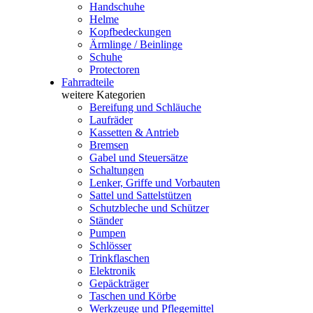
Handschuhe
Helme
Kopfbedeckungen
Ärmlinge / Beinlinge
Schuhe
Protectoren
Fahrradteile
weitere Kategorien
Bereifung und Schläuche
Laufräder
Kassetten & Antrieb
Bremsen
Gabel und Steuersätze
Schaltungen
Lenker, Griffe und Vorbauten
Sattel und Sattelstützen
Schutzbleche und Schützer
Ständer
Pumpen
Schlösser
Trinkflaschen
Elektronik
Gepäckträger
Taschen und Körbe
Werkzeuge und Pflegemittel