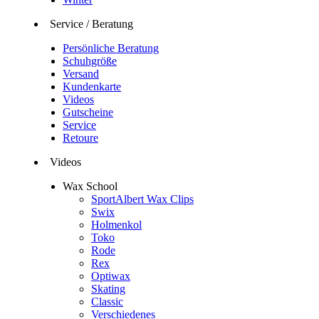
Service / Beratung
Persönliche Beratung
Schuhgröße
Versand
Kundenkarte
Videos
Gutscheine
Service
Retoure
Videos
Wax School
SportAlbert Wax Clips
Swix
Holmenkol
Toko
Rode
Rex
Optiwax
Skating
Classic
Verschiedenes