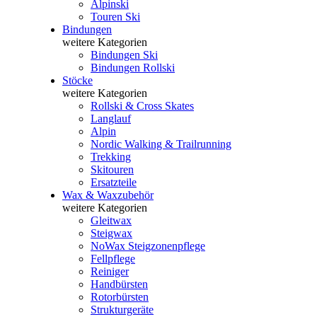
Alpinski
Touren Ski
Bindungen
weitere Kategorien
Bindungen Ski
Bindungen Rollski
Stöcke
weitere Kategorien
Rollski & Cross Skates
Langlauf
Alpin
Nordic Walking & Trailrunning
Trekking
Skitouren
Ersatzteile
Wax & Waxzubehör
weitere Kategorien
Gleitwax
Steigwax
NoWax Steigzonenpflege
Fellpflege
Reiniger
Handbürsten
Rotorbürsten
Strukturgeräte