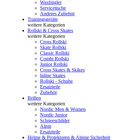
Waxbügler
Servicetische
Anderes Zubehör
Trainingsgeräte
weitere Kategorien
Rollski & Cross Skates
weitere Kategorien
Cross Rollski
Skate Rollski
Classic Rollski
Combi Rollski
Junior Rollski
Cross Skates & Skikes
Inline Skates
Rollski - Schuhe
Ersatzteile
Zubehör
Brillen
weitere Kategorien
Nordic Men & Women
Nordic Junior
Schneeschilder
Alpin
Ersatzteile
Helme & Protektoren & Alpine Sicherheit