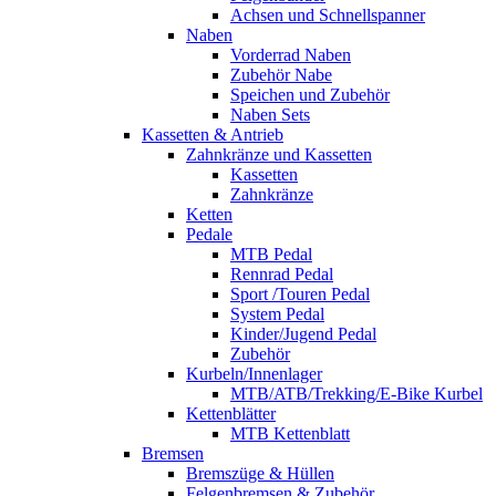
Achsen und Schnellspanner
Naben
Vorderrad Naben
Zubehör Nabe
Speichen und Zubehör
Naben Sets
Kassetten & Antrieb
Zahnkränze und Kassetten
Kassetten
Zahnkränze
Ketten
Pedale
MTB Pedal
Rennrad Pedal
Sport /Touren Pedal
System Pedal
Kinder/Jugend Pedal
Zubehör
Kurbeln/Innenlager
MTB/ATB/Trekking/E-Bike Kurbel
Kettenblätter
MTB Kettenblatt
Bremsen
Bremszüge & Hüllen
Felgenbremsen & Zubehör