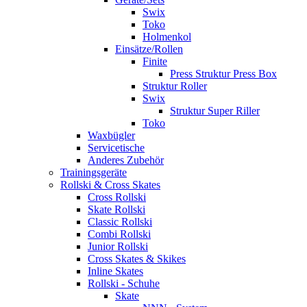
Swix
Toko
Holmenkol
Einsätze/Rollen
Finite
Press Struktur Press Box
Struktur Roller
Swix
Struktur Super Riller
Toko
Waxbügler
Servicetische
Anderes Zubehör
Trainingsgeräte
Rollski & Cross Skates
Cross Rollski
Skate Rollski
Classic Rollski
Combi Rollski
Junior Rollski
Cross Skates & Skikes
Inline Skates
Rollski - Schuhe
Skate