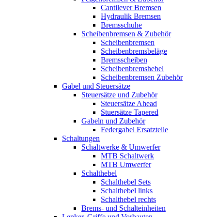
Cantilever Bremsen
Hydraulik Bremsen
Bremsschuhe
Scheibenbremsen & Zubehör
Scheibenbremsen
Scheibenbremsbeläge
Bremsscheiben
Scheibenbremshebel
Scheibenbremsen Zubehör
Gabel und Steuersätze
Steuersätze und Zubehör
Steuersätze Ahead
Stuersätze Tapered
Gabeln und Zubehör
Federgabel Ersatzteile
Schaltungen
Schaltwerke & Umwerfer
MTB Schaltwerk
MTB Umwerfer
Schalthebel
Schalthebel Sets
Schalthebel links
Schalthebel rechts
Brems- und Schalteinheiten
Lenker, Griffe und Vorbauten