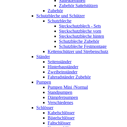
Sattelklemmen
Zubehör Sattelstützen
Zubehör
Schutzbleche und Schützer
Schutzbleche
Steckschutzblech - Sets
Steckschutzbleche vorn
Steckschutzbleche hinten
Schutzbleche Zubehör
Schutzbleche Festmontage
Kettenschützer und Strebenschutz
Ständer
Seitenständer
Hinterbauständer
Zweibeinständer
Fahrradständer Zubehör
Pumpen
Pumpen Mini /Normal
Standpumpen
Dämpferpumpen
Verschiedenes
Schlösser
Kabelschlösser
Bügelschlösser
Faltschlösser