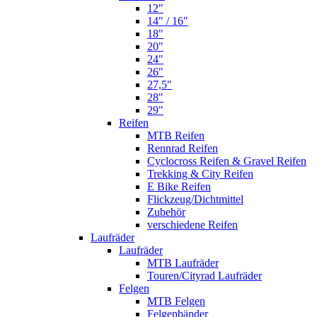
12"
14" / 16"
18"
20"
24"
26"
27,5"
28"
29"
Reifen
MTB Reifen
Rennrad Reifen
Cyclocross Reifen & Gravel Reifen
Trekking & City Reifen
E Bike Reifen
Flickzeug/Dichtmittel
Zubehör
verschiedene Reifen
Laufräder
Laufräder
MTB Laufräder
Touren/Cityrad Laufräder
Felgen
MTB Felgen
Felgenbänder