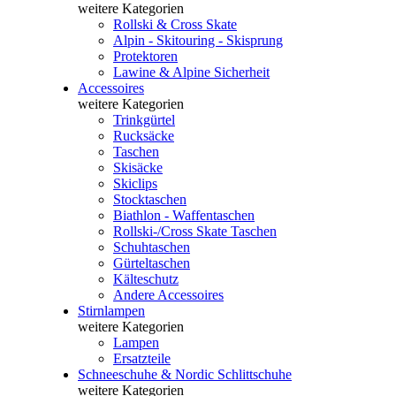
weitere Kategorien
Rollski & Cross Skate
Alpin - Skitouring - Skisprung
Protektoren
Lawine & Alpine Sicherheit
Accessoires
weitere Kategorien
Trinkgürtel
Rucksäcke
Taschen
Skisäcke
Skiclips
Stocktaschen
Biathlon - Waffentaschen
Rollski-/Cross Skate Taschen
Schuhtaschen
Gürteltaschen
Kälteschutz
Andere Accessoires
Stirnlampen
weitere Kategorien
Lampen
Ersatzteile
Schneeschuhe & Nordic Schlittschuhe
weitere Kategorien