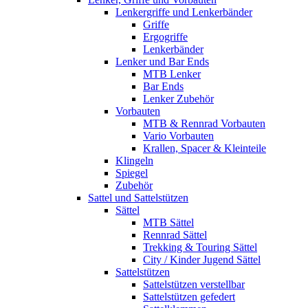
Lenkergriffe und Lenkerbänder
Griffe
Ergogriffe
Lenkerbänder
Lenker und Bar Ends
MTB Lenker
Bar Ends
Lenker Zubehör
Vorbauten
MTB & Rennrad Vorbauten
Vario Vorbauten
Krallen, Spacer & Kleinteile
Klingeln
Spiegel
Zubehör
Sattel und Sattelstützen
Sättel
MTB Sättel
Rennrad Sättel
Trekking & Touring Sättel
City / Kinder Jugend Sättel
Sattelstützen
Sattelstützen verstellbar
Sattelstützen gefedert