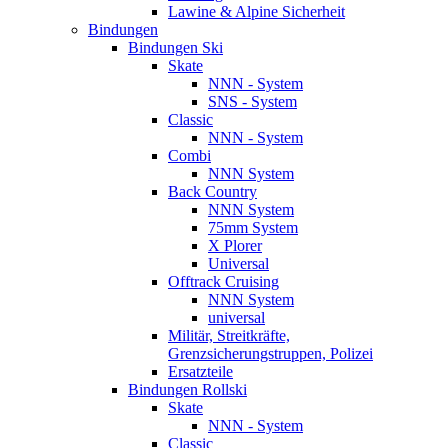
Lawine & Alpine Sicherheit
Bindungen
Bindungen Ski
Skate
NNN - System
SNS - System
Classic
NNN - System
Combi
NNN System
Back Country
NNN System
75mm System
X Plorer
Universal
Offtrack Cruising
NNN System
universal
Militär, Streitkräfte,
Grenzsicherungstruppen, Polizei
Ersatzteile
Bindungen Rollski
Skate
NNN - System
Classic