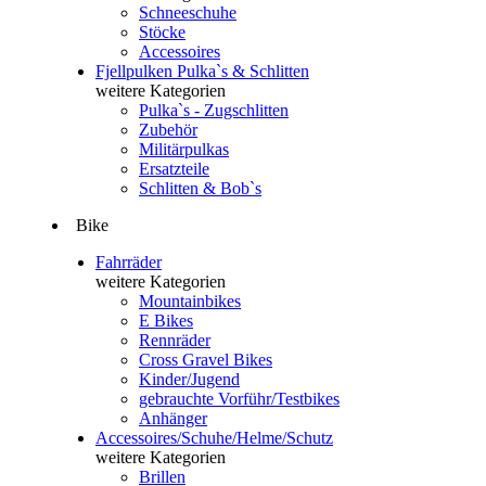
Schneeschuhe
Stöcke
Accessoires
Fjellpulken Pulka`s & Schlitten
weitere Kategorien
Pulka`s - Zugschlitten
Zubehör
Militärpulkas
Ersatzteile
Schlitten & Bob`s
Bike
Fahrräder
weitere Kategorien
Mountainbikes
E Bikes
Rennräder
Cross Gravel Bikes
Kinder/Jugend
gebrauchte Vorführ/Testbikes
Anhänger
Accessoires/Schuhe/Helme/Schutz
weitere Kategorien
Brillen