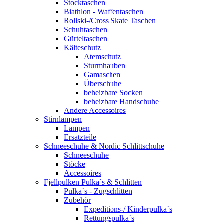
Stocktaschen
Biathlon - Waffentaschen
Rollski-/Cross Skate Taschen
Schuhtaschen
Gürteltaschen
Kälteschutz
Atemschutz
Sturmhauben
Gamaschen
Überschuhe
beheizbare Socken
beheizbare Handschuhe
Andere Accessoires
Stirnlampen
Lampen
Ersatzteile
Schneeschuhe & Nordic Schlittschuhe
Schneeschuhe
Stöcke
Accessoires
Fjellpulken Pulka`s & Schlitten
Pulka`s - Zugschlitten
Zubehör
Expeditions-/ Kinderpulka`s
Rettungspulka`s