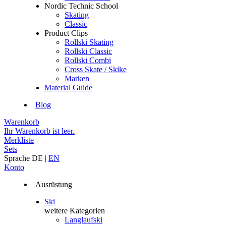
Nordic Technic School
Skating
Classic
Product Clips
Rollski Skating
Rollski Classic
Rollski Combi
Cross Skate / Skike
Marken
Material Guide
Blog
Warenkorb
Ihr Warenkorb ist leer.
Merkliste
Sets
Sprache
DE
|
EN
Konto
Ausrüstung
Ski
weitere Kategorien
Langlaufski