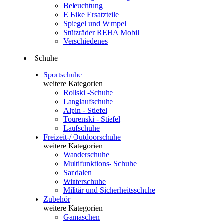
Beleuchtung
E Bike Ersatzteile
Spiegel und Wimpel
Stützräder REHA Mobil
Verschiedenes
Schuhe
Sportschuhe
weitere Kategorien
Rollski -Schuhe
Langlaufschuhe
Alpin - Stiefel
Tourenski - Stiefel
Laufschuhe
Freizeit-/ Outdoorschuhe
weitere Kategorien
Wanderschuhe
Multifunktions- Schuhe
Sandalen
Winterschuhe
Militär und Sicherheitsschuhe
Zubehör
weitere Kategorien
Gamaschen