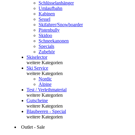
Schlüsselanhänger
Umlaufbahn
Kabinen
Sessel
Skifahrer/Snowboarder
Pistenbully
Skidoo
Schneekanonen
Specials
Zubehör
Skiselector
weitere Kategorien
Ski Service
weitere Kategorien
Nordic
Alpine
Test / Verleihmaterial
weitere Kategorien
Gutscheine
weitere Kategorien
Blaubeeren - Special
weitere Kategorien
Outlet - Sale