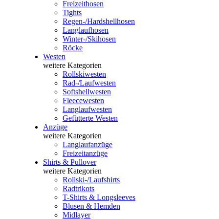
Freizeithosen
Tights
Regen-/Hardshellhosen
Langlaufhosen
Winter-/Skihosen
Röcke
Westen
weitere Kategorien
Rollskiwesten
Rad-/Laufwesten
Softshellwesten
Fleecewesten
Langlaufwesten
Gefütterte Westen
Anzüge
weitere Kategorien
Langlaufanzüge
Freizeitanzüge
Shirts & Pullover
weitere Kategorien
Rollski-/Laufshirts
Radtrikots
T-Shirts & Longsleeves
Blusen & Hemden
Midlayer