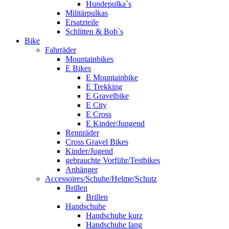
Hundepulka`s
Militärpulkas
Ersatzteile
Schlitten & Bob`s
Bike
Fahrräder
Mountainbikes
E Bikes
E Mountainbike
E Trekking
E Gravelbike
E City
E Cross
E Kinder/Jungend
Rennräder
Cross Gravel Bikes
Kinder/Jugend
gebrauchte Vorführ/Testbikes
Anhänger
Accessoires/Schuhe/Helme/Schutz
Brillen
Brillen
Handschuhe
Handschuhe kurz
Handschuhe lang