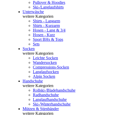
Pullover & Hoodies
Ski-/Langlaufshirts
Unterwäsche
weitere Kategorien
Shirts - Langarm
Shirts - Kurzarm
Hosen - Lang & 3/4
Hosen - Kurz
Sport BHs & Tops
Sets
Socken
weitere Kategorien
Leichte Socken
Wandersocken
Compressions-Socken
Langlaufsocken
Alpin Socken
Handschuhe
weitere Kategorien
Rollski-/Bladehandschuhe
Radhandschuhe
Langlaufhandschuhe
Ski-/Winterhandschuhe
Mützen & Stirnbänder
weitere Kategorien