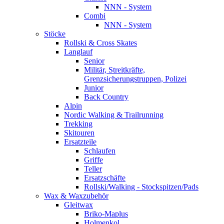
NNN - System
Combi
NNN - System
Stöcke
Rollski & Cross Skates
Langlauf
Senior
Militär, Streitkräfte,
Grenzsicherungstruppen, Polizei
Junior
Back Country
Alpin
Nordic Walking & Trailrunning
Trekking
Skitouren
Ersatzteile
Schlaufen
Griffe
Teller
Ersatzschäfte
Rollski/Walking - Stockspitzen/Pads
Wax & Waxzubehör
Gleitwax
Briko-Maplus
Holmenkol