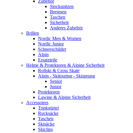
Zubehör
Stockspitzen
Bremsen
Taschen
Sicherheit
Anderes Zubehör
Brillen
Nordic Men & Women
Nordic Junior
Schneeschilder
Alpin
Ersatzteile
Helme & Protektoren & Alpine Sicherheit
Rollski & Cross Skate
Alpin - Skitouring - Skisprung
Senior
Junior
Protektoren
Lawine & Alpine Sicherheit
Accessoires
Trinkgürtel
Rucksäcke
Taschen
Skisäcke
Skiclips