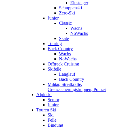
Einsteiger
Schuppenski
Zero-Ski
Junior
Classic
Wachs
NoWachs
Skate
Touring
Back Country
Wachs
NoWachs
Offtrack Cruising
Skifelle
Langlauf
Back Country
Militär, Streitkräfte,
Grenzsicherungstruppen, Polizei
Alpinski
Senior
Junior
Touren Ski
Ski
Felle
Bindung