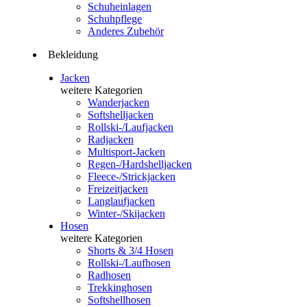
Schuheinlagen
Schuhpflege
Anderes Zubehör
Bekleidung
Jacken
weitere Kategorien
Wanderjacken
Softshelljacken
Rollski-/Laufjacken
Radjacken
Multisport-Jacken
Regen-/Hardshelljacken
Fleece-/Strickjacken
Freizeitjacken
Langlaufjacken
Winter-/Skijacken
Hosen
weitere Kategorien
Shorts & 3/4 Hosen
Rollski-/Laufhosen
Radhosen
Trekkinghosen
Softshellhosen