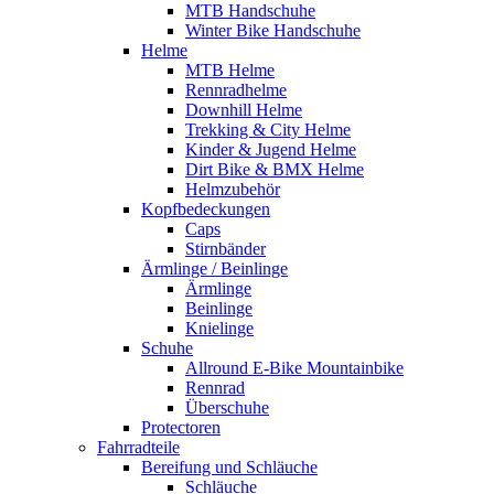
MTB Handschuhe
Winter Bike Handschuhe
Helme
MTB Helme
Rennradhelme
Downhill Helme
Trekking & City Helme
Kinder & Jugend Helme
Dirt Bike & BMX Helme
Helmzubehör
Kopfbedeckungen
Caps
Stirnbänder
Ärmlinge / Beinlinge
Ärmlinge
Beinlinge
Knielinge
Schuhe
Allround E-Bike Mountainbike
Rennrad
Überschuhe
Protectoren
Fahrradteile
Bereifung und Schläuche
Schläuche