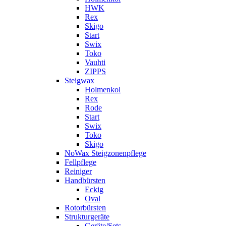
HWK
Rex
Skigo
Start
Swix
Toko
Vauhti
ZIPPS
Steigwax
Holmenkol
Rex
Rode
Start
Swix
Toko
Skigo
NoWax Steigzonenpflege
Fellpflege
Reiniger
Handbürsten
Eckig
Oval
Rotorbürsten
Strukturgeräte
Geräte/Sets