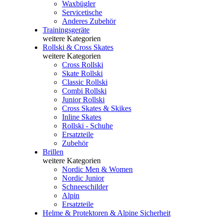
Waxbügler
Servicetische
Anderes Zubehör
Trainingsgeräte
weitere Kategorien
Rollski & Cross Skates
weitere Kategorien
Cross Rollski
Skate Rollski
Classic Rollski
Combi Rollski
Junior Rollski
Cross Skates & Skikes
Inline Skates
Rollski - Schuhe
Ersatzteile
Zubehör
Brillen
weitere Kategorien
Nordic Men & Women
Nordic Junior
Schneeschilder
Alpin
Ersatzteile
Helme & Protektoren & Alpine Sicherheit