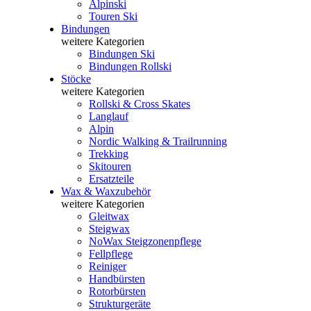
Alpinski
Touren Ski
Bindungen
weitere Kategorien
Bindungen Ski
Bindungen Rollski
Stöcke
weitere Kategorien
Rollski & Cross Skates
Langlauf
Alpin
Nordic Walking & Trailrunning
Trekking
Skitouren
Ersatzteile
Wax & Waxzubehör
weitere Kategorien
Gleitwax
Steigwax
NoWax Steigzonenpflege
Fellpflege
Reiniger
Handbürsten
Rotorbürsten
Strukturgeräte