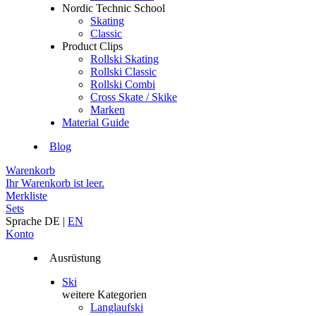
Nordic Technic School
Skating
Classic
Product Clips
Rollski Skating
Rollski Classic
Rollski Combi
Cross Skate / Skike
Marken
Material Guide
Blog
Warenkorb
Ihr Warenkorb ist leer.
Merkliste
Sets
Sprache
DE
|
EN
Konto
Ausrüstung
Ski
weitere Kategorien
Langlaufski