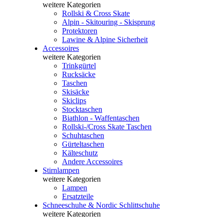
weitere Kategorien
Rollski & Cross Skate
Alpin - Skitouring - Skisprung
Protektoren
Lawine & Alpine Sicherheit
Accessoires
weitere Kategorien
Trinkgürtel
Rucksäcke
Taschen
Skisäcke
Skiclips
Stocktaschen
Biathlon - Waffentaschen
Rollski-/Cross Skate Taschen
Schuhtaschen
Gürteltaschen
Kälteschutz
Andere Accessoires
Stirnlampen
weitere Kategorien
Lampen
Ersatzteile
Schneeschuhe & Nordic Schlittschuhe
weitere Kategorien