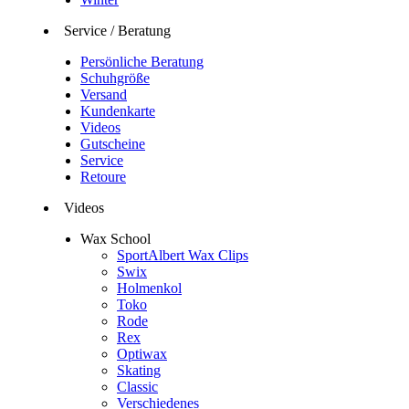
Service / Beratung
Persönliche Beratung
Schuhgröße
Versand
Kundenkarte
Videos
Gutscheine
Service
Retoure
Videos
Wax School
SportAlbert Wax Clips
Swix
Holmenkol
Toko
Rode
Rex
Optiwax
Skating
Classic
Verschiedenes