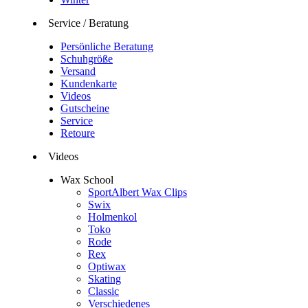
Service / Beratung
Persönliche Beratung
Schuhgröße
Versand
Kundenkarte
Videos
Gutscheine
Service
Retoure
Videos
Wax School
SportAlbert Wax Clips
Swix
Holmenkol
Toko
Rode
Rex
Optiwax
Skating
Classic
Verschiedenes