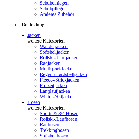
Schuheinlagen
Schuhpflege
Anderes Zubehör
Bekleidung
Jacken
weitere Kategorien
Wanderjacken
Softshelljacken
Rollski-/Laufjacken
Radjacken
Multisport-Jacken
Regen-/Hardshelljacken
Fleece-/Strickjacken
Freizeitjacken
Langlaufjacken
Winter-/Skijacken
Hosen
weitere Kategorien
Shorts & 3/4 Hosen
Rollski-/Laufhosen
Radhosen
Trekkinghosen
Softshellhosen