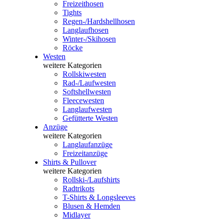
Freizeithosen
Tights
Regen-/Hardshellhosen
Langlaufhosen
Winter-/Skihosen
Röcke
Westen
weitere Kategorien
Rollskiwesten
Rad-/Laufwesten
Softshellwesten
Fleecewesten
Langlaufwesten
Gefütterte Westen
Anzüge
weitere Kategorien
Langlaufanzüge
Freizeitanzüge
Shirts & Pullover
weitere Kategorien
Rollski-/Laufshirts
Radtrikots
T-Shirts & Longsleeves
Blusen & Hemden
Midlayer