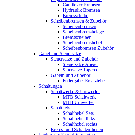
Cantilever Bremsen
Hydraulik Bremsen
Bremsschuhe
Scheibenbremsen & Zubehör
Scheibenbremsen
Scheibenbremsbeläge
Bremsscheiben
Scheibenbremshebel
Scheibenbremsen Zubehör
Gabel und Steuersätze
Steuersätze und Zubehör
Steuersätze Ahead
Stuersätze Tapered
Gabeln und Zubehör
Federgabel Ersatzteile
Schaltungen
Schaltwerke & Umwerfer
MTB Schaltwerk
MTB Umwerfer
Schalthebel
Schalthebel Sets
Schalthebel links
Schalthebel rechts
Brems- und Schalteinheiten
Lenker, Griffe und Vorbauten