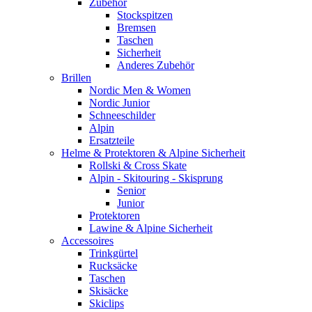
Zubehör
Stockspitzen
Bremsen
Taschen
Sicherheit
Anderes Zubehör
Brillen
Nordic Men & Women
Nordic Junior
Schneeschilder
Alpin
Ersatzteile
Helme & Protektoren & Alpine Sicherheit
Rollski & Cross Skate
Alpin - Skitouring - Skisprung
Senior
Junior
Protektoren
Lawine & Alpine Sicherheit
Accessoires
Trinkgürtel
Rucksäcke
Taschen
Skisäcke
Skiclips