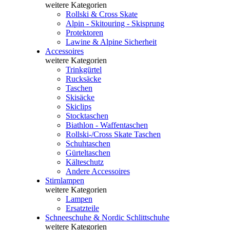
weitere Kategorien
Rollski & Cross Skate
Alpin - Skitouring - Skisprung
Protektoren
Lawine & Alpine Sicherheit
Accessoires
weitere Kategorien
Trinkgürtel
Rucksäcke
Taschen
Skisäcke
Skiclips
Stocktaschen
Biathlon - Waffentaschen
Rollski-/Cross Skate Taschen
Schuhtaschen
Gürteltaschen
Kälteschutz
Andere Accessoires
Stirnlampen
weitere Kategorien
Lampen
Ersatzteile
Schneeschuhe & Nordic Schlittschuhe
weitere Kategorien