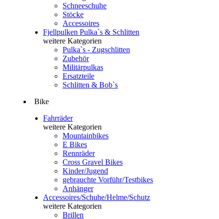
Schneeschuhe
Stöcke
Accessoires
Fjellpulken Pulka`s & Schlitten
weitere Kategorien
Pulka`s - Zugschlitten
Zubehör
Militärpulkas
Ersatzteile
Schlitten & Bob`s
Bike
Fahrräder
weitere Kategorien
Mountainbikes
E Bikes
Rennräder
Cross Gravel Bikes
Kinder/Jugend
gebrauchte Vorführ/Testbikes
Anhänger
Accessoires/Schuhe/Helme/Schutz
weitere Kategorien
Brillen