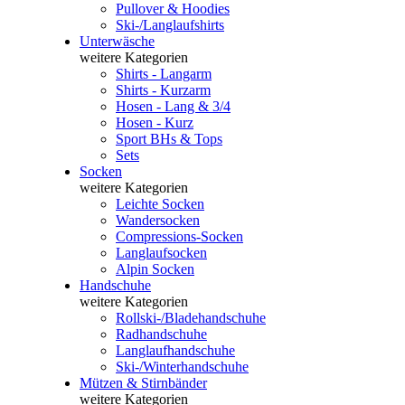
Pullover & Hoodies
Ski-/Langlaufshirts
Unterwäsche
weitere Kategorien
Shirts - Langarm
Shirts - Kurzarm
Hosen - Lang & 3/4
Hosen - Kurz
Sport BHs & Tops
Sets
Socken
weitere Kategorien
Leichte Socken
Wandersocken
Compressions-Socken
Langlaufsocken
Alpin Socken
Handschuhe
weitere Kategorien
Rollski-/Bladehandschuhe
Radhandschuhe
Langlaufhandschuhe
Ski-/Winterhandschuhe
Mützen & Stirnbänder
weitere Kategorien