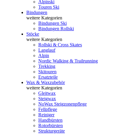
Alpinski
Touren Ski
Bindungen
weitere Kategorien
Bindungen Ski
Bindungen Rollski
Stöcke
weitere Kategorien
Rollski & Cross Skates
Langlauf
Alpin
Nordic Walking & Trailrunning
Trekking
Skitouren
Ersatzteile
Wax & Waxzubehör
weitere Kategorien
Gleitwax
Steigwax
NoWax Steigzonenpflege
Fellpflege
Reiniger
Handbürsten
Rotorbürsten
Strukturgeräte