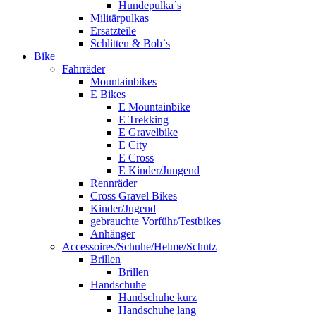
Hundepulka`s
Militärpulkas
Ersatzteile
Schlitten & Bob`s
Bike
Fahrräder
Mountainbikes
E Bikes
E Mountainbike
E Trekking
E Gravelbike
E City
E Cross
E Kinder/Jungend
Rennräder
Cross Gravel Bikes
Kinder/Jugend
gebrauchte Vorführ/Testbikes
Anhänger
Accessoires/Schuhe/Helme/Schutz
Brillen
Brillen
Handschuhe
Handschuhe kurz
Handschuhe lang