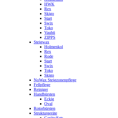
HWK
Rex
Skigo
Start
Swix
Toko
Vauhti
ZIPPS
Steigwax
Holmenkol
Rex
Rode
Start
Swix
Toko
Skigo
NoWax Steigzonenpflege
Fellpflege
Reiniger
Handbürsten
Eckig
Oval
Rotorbürsten
Strukturgeräte
Geräte/Sets