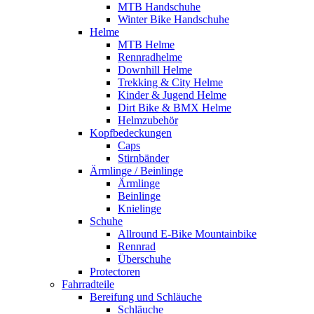
MTB Handschuhe
Winter Bike Handschuhe
Helme
MTB Helme
Rennradhelme
Downhill Helme
Trekking & City Helme
Kinder & Jugend Helme
Dirt Bike & BMX Helme
Helmzubehör
Kopfbedeckungen
Caps
Stirnbänder
Ärmlinge / Beinlinge
Ärmlinge
Beinlinge
Knielinge
Schuhe
Allround E-Bike Mountainbike
Rennrad
Überschuhe
Protectoren
Fahrradteile
Bereifung und Schläuche
Schläuche