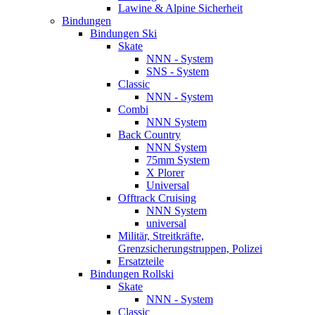
Lawine & Alpine Sicherheit
Bindungen
Bindungen Ski
Skate
NNN - System
SNS - System
Classic
NNN - System
Combi
NNN System
Back Country
NNN System
75mm System
X Plorer
Universal
Offtrack Cruising
NNN System
universal
Militär, Streitkräfte,
Grenzsicherungstruppen, Polizei
Ersatzteile
Bindungen Rollski
Skate
NNN - System
Classic