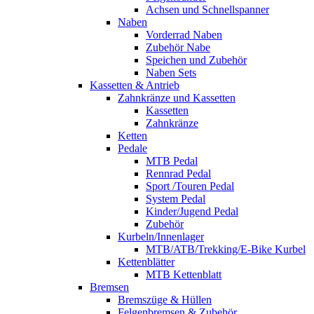
Achsen und Schnellspanner
Naben
Vorderrad Naben
Zubehör Nabe
Speichen und Zubehör
Naben Sets
Kassetten & Antrieb
Zahnkränze und Kassetten
Kassetten
Zahnkränze
Ketten
Pedale
MTB Pedal
Rennrad Pedal
Sport /Touren Pedal
System Pedal
Kinder/Jugend Pedal
Zubehör
Kurbeln/Innenlager
MTB/ATB/Trekking/E-Bike Kurbel
Kettenblätter
MTB Kettenblatt
Bremsen
Bremszüge & Hüllen
Felgenbremsen & Zubehör