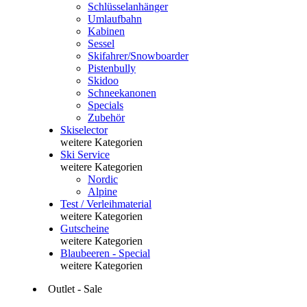
Schlüsselanhänger
Umlaufbahn
Kabinen
Sessel
Skifahrer/Snowboarder
Pistenbully
Skidoo
Schneekanonen
Specials
Zubehör
Skiselector
weitere Kategorien
Ski Service
weitere Kategorien
Nordic
Alpine
Test / Verleihmaterial
weitere Kategorien
Gutscheine
weitere Kategorien
Blaubeeren - Special
weitere Kategorien
Outlet - Sale