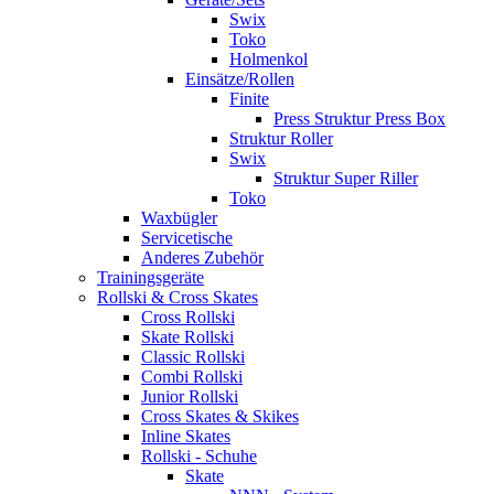
Swix
Toko
Holmenkol
Einsätze/Rollen
Finite
Press Struktur Press Box
Struktur Roller
Swix
Struktur Super Riller
Toko
Waxbügler
Servicetische
Anderes Zubehör
Trainingsgeräte
Rollski & Cross Skates
Cross Rollski
Skate Rollski
Classic Rollski
Combi Rollski
Junior Rollski
Cross Skates & Skikes
Inline Skates
Rollski - Schuhe
Skate