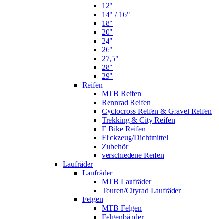
12"
14" / 16"
18"
20"
24"
26"
27,5"
28"
29"
Reifen
MTB Reifen
Rennrad Reifen
Cyclocross Reifen & Gravel Reifen
Trekking & City Reifen
E Bike Reifen
Flickzeug/Dichtmittel
Zubehör
verschiedene Reifen
Laufräder
Laufräder
MTB Laufräder
Touren/Cityrad Laufräder
Felgen
MTB Felgen
Felgenbänder