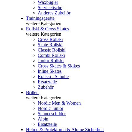
Waxbügler
Servicetische
Anderes Zubehör
Trainingsgeräte
weitere Kategorien
Rollski & Cross Skates
weitere Kategorien
Cross Rollski
Skate Rollski
Classic Rollski
Combi Rollski
Junior Rollski
Cross Skates & Skikes
Inline Skates
Rollski - Schuhe
Ersatzteile
Zubehör
Brillen
weitere Kategorien
Nordic Men & Women
Nordic Junior
Schneeschilder
Alpin
Ersatzteile
Helme & Protektoren & Alpine Sicherheit