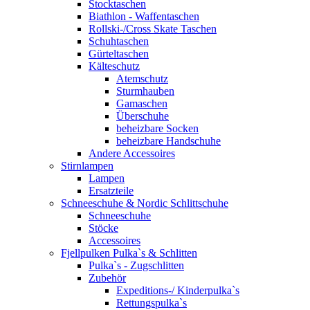
Stocktaschen
Biathlon - Waffentaschen
Rollski-/Cross Skate Taschen
Schuhtaschen
Gürteltaschen
Kälteschutz
Atemschutz
Sturmhauben
Gamaschen
Überschuhe
beheizbare Socken
beheizbare Handschuhe
Andere Accessoires
Stirnlampen
Lampen
Ersatzteile
Schneeschuhe & Nordic Schlittschuhe
Schneeschuhe
Stöcke
Accessoires
Fjellpulken Pulka`s & Schlitten
Pulka`s - Zugschlitten
Zubehör
Expeditions-/ Kinderpulka`s
Rettungspulka`s