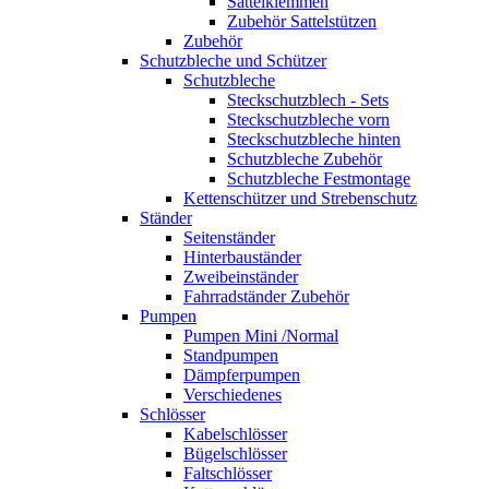
Sattelklemmen
Zubehör Sattelstützen
Zubehör
Schutzbleche und Schützer
Schutzbleche
Steckschutzblech - Sets
Steckschutzbleche vorn
Steckschutzbleche hinten
Schutzbleche Zubehör
Schutzbleche Festmontage
Kettenschützer und Strebenschutz
Ständer
Seitenständer
Hinterbauständer
Zweibeinständer
Fahrradständer Zubehör
Pumpen
Pumpen Mini /Normal
Standpumpen
Dämpferpumpen
Verschiedenes
Schlösser
Kabelschlösser
Bügelschlösser
Faltschlösser