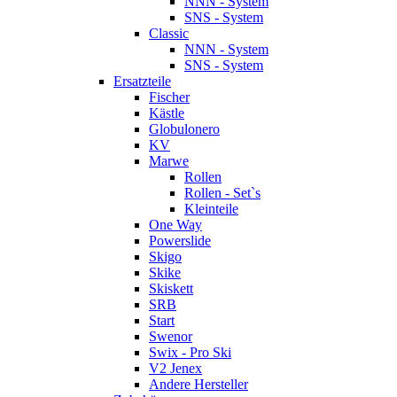
NNN - System
SNS - System
Classic
NNN - System
SNS - System
Ersatzteile
Fischer
Kästle
Globulonero
KV
Marwe
Rollen
Rollen - Set`s
Kleinteile
One Way
Powerslide
Skigo
Skike
Skiskett
SRB
Start
Swenor
Swix - Pro Ski
V2 Jenex
Andere Hersteller