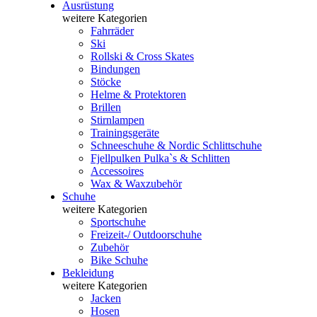
Ausrüstung
weitere Kategorien
Fahrräder
Ski
Rollski & Cross Skates
Bindungen
Stöcke
Helme & Protektoren
Brillen
Stirnlampen
Trainingsgeräte
Schneeschuhe & Nordic Schlittschuhe
Fjellpulken Pulka`s & Schlitten
Accessoires
Wax & Waxzubehör
Schuhe
weitere Kategorien
Sportschuhe
Freizeit-/ Outdoorschuhe
Zubehör
Bike Schuhe
Bekleidung
weitere Kategorien
Jacken
Hosen