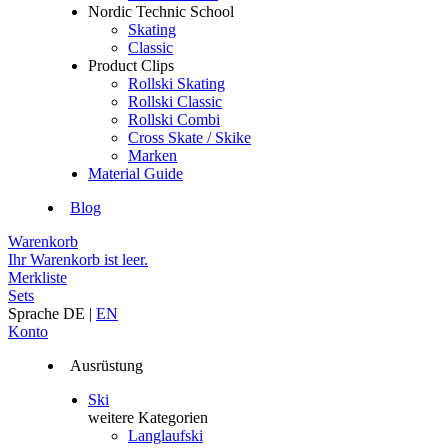
Nordic Technic School
Skating
Classic
Product Clips
Rollski Skating
Rollski Classic
Rollski Combi
Cross Skate / Skike
Marken
Material Guide
Blog
Warenkorb
Ihr Warenkorb ist leer.
Merkliste
Sets
Sprache
DE
|
EN
Konto
Ausrüstung
Ski
weitere Kategorien
Langlaufski