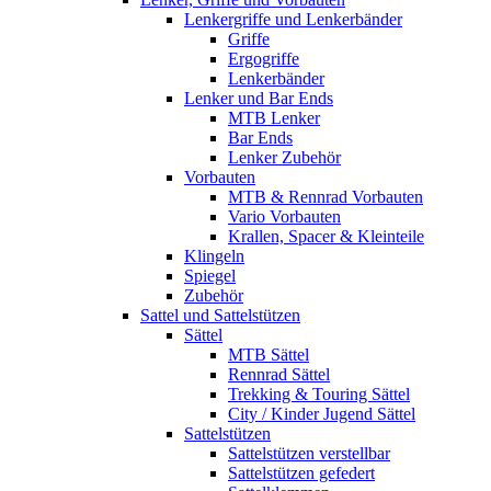
Lenkergriffe und Lenkerbänder
Griffe
Ergogriffe
Lenkerbänder
Lenker und Bar Ends
MTB Lenker
Bar Ends
Lenker Zubehör
Vorbauten
MTB & Rennrad Vorbauten
Vario Vorbauten
Krallen, Spacer & Kleinteile
Klingeln
Spiegel
Zubehör
Sattel und Sattelstützen
Sättel
MTB Sättel
Rennrad Sättel
Trekking & Touring Sättel
City / Kinder Jugend Sättel
Sattelstützen
Sattelstützen verstellbar
Sattelstützen gefedert