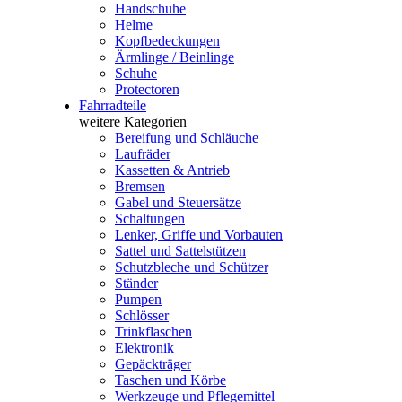
Handschuhe
Helme
Kopfbedeckungen
Ärmlinge / Beinlinge
Schuhe
Protectoren
Fahrradteile
weitere Kategorien
Bereifung und Schläuche
Laufräder
Kassetten & Antrieb
Bremsen
Gabel und Steuersätze
Schaltungen
Lenker, Griffe und Vorbauten
Sattel und Sattelstützen
Schutzbleche und Schützer
Ständer
Pumpen
Schlösser
Trinkflaschen
Elektronik
Gepäckträger
Taschen und Körbe
Werkzeuge und Pflegemittel