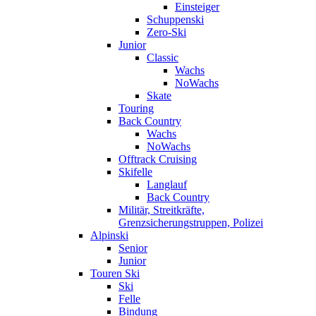
Einsteiger
Schuppenski
Zero-Ski
Junior
Classic
Wachs
NoWachs
Skate
Touring
Back Country
Wachs
NoWachs
Offtrack Cruising
Skifelle
Langlauf
Back Country
Militär, Streitkräfte,
Grenzsicherungstruppen, Polizei
Alpinski
Senior
Junior
Touren Ski
Ski
Felle
Bindung