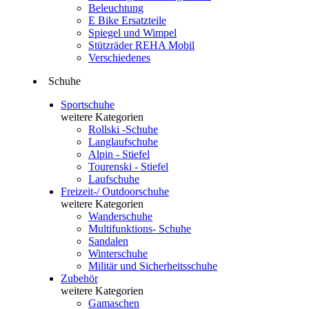
Beleuchtung
E Bike Ersatzteile
Spiegel und Wimpel
Stützräder REHA Mobil
Verschiedenes
Schuhe
Sportschuhe
weitere Kategorien
Rollski -Schuhe
Langlaufschuhe
Alpin - Stiefel
Tourenski - Stiefel
Laufschuhe
Freizeit-/ Outdoorschuhe
weitere Kategorien
Wanderschuhe
Multifunktions- Schuhe
Sandalen
Winterschuhe
Militär und Sicherheitsschuhe
Zubehör
weitere Kategorien
Gamaschen