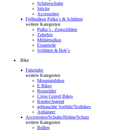
Schneeschuhe
Stöcke
Accessoires
Fjellpulken Pulka`s & Schlitten
weitere Kategorien
Pulka`s - Zugschlitten
Zubehör
Militärpulkas
Ersatzteile
Schlitten & Bob`s
Bike
Fahrräder
weitere Kategorien
Mountainbikes
E Bikes
Rennräder
Cross Gravel Bikes
Kinder/Jugend
gebrauchte Vorführ/Testbikes
Anhänger
Accessoires/Schuhe/Helme/Schutz
weitere Kategorien
Brillen