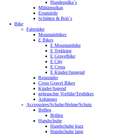
Hundepulka`s
Militärpulkas
Ersatzteile
Schlitten & Bob`s
Bike
Fahrräder
Mountainbikes
E Bikes
E Mountainbike
E Trekking
E Gravelbike
E City
E Cross
E Kinder/Jungend
Rennräder
Cross Gravel Bikes
Kinder/Jugend
gebrauchte Vorführ/Testbikes
Anhänger
Accessoires/Schuhe/Helme/Schutz
Brillen
Brillen
Handschuhe
Handschuhe kurz
Handschuhe lang