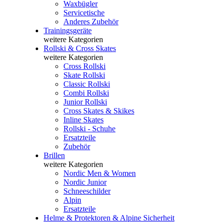
Waxbügler
Servicetische
Anderes Zubehör
Trainingsgeräte
weitere Kategorien
Rollski & Cross Skates
weitere Kategorien
Cross Rollski
Skate Rollski
Classic Rollski
Combi Rollski
Junior Rollski
Cross Skates & Skikes
Inline Skates
Rollski - Schuhe
Ersatzteile
Zubehör
Brillen
weitere Kategorien
Nordic Men & Women
Nordic Junior
Schneeschilder
Alpin
Ersatzteile
Helme & Protektoren & Alpine Sicherheit