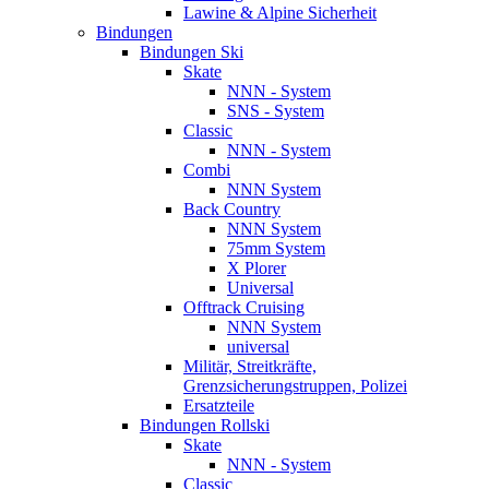
Lawine & Alpine Sicherheit
Bindungen
Bindungen Ski
Skate
NNN - System
SNS - System
Classic
NNN - System
Combi
NNN System
Back Country
NNN System
75mm System
X Plorer
Universal
Offtrack Cruising
NNN System
universal
Militär, Streitkräfte,
Grenzsicherungstruppen, Polizei
Ersatzteile
Bindungen Rollski
Skate
NNN - System
Classic