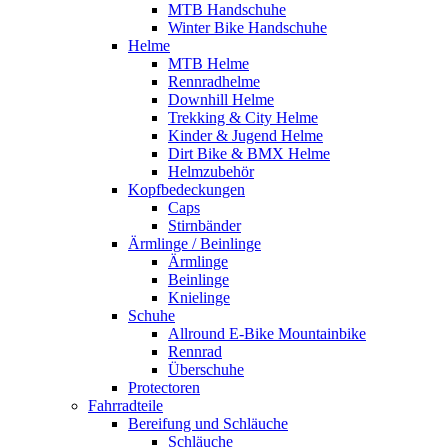
MTB Handschuhe
Winter Bike Handschuhe
Helme
MTB Helme
Rennradhelme
Downhill Helme
Trekking & City Helme
Kinder & Jugend Helme
Dirt Bike & BMX Helme
Helmzubehör
Kopfbedeckungen
Caps
Stirnbänder
Ärmlinge / Beinlinge
Ärmlinge
Beinlinge
Knielinge
Schuhe
Allround E-Bike Mountainbike
Rennrad
Überschuhe
Protectoren
Fahrradteile
Bereifung und Schläuche
Schläuche