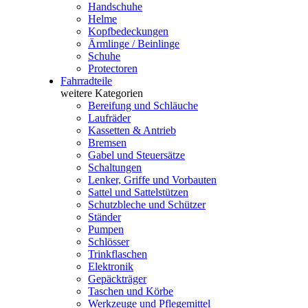
Handschuhe
Helme
Kopfbedeckungen
Ärmlinge / Beinlinge
Schuhe
Protectoren
Fahrradteile
weitere Kategorien
Bereifung und Schläuche
Laufräder
Kassetten & Antrieb
Bremsen
Gabel und Steuersätze
Schaltungen
Lenker, Griffe und Vorbauten
Sattel und Sattelstützen
Schutzbleche und Schützer
Ständer
Pumpen
Schlösser
Trinkflaschen
Elektronik
Gepäckträger
Taschen und Körbe
Werkzeuge und Pflegemittel