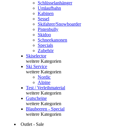
Schlüsselanhänger
Umlaufbahn
Kabinen
Sessel
Skifahrer/Snowboarder
Pistenbully
Skidoo
Schneekanonen
Specials
Zubehör
Skiselector
weitere Kategorien
Ski Service
weitere Kategorien
Nordic
Alpine
Test / Verleihmaterial
weitere Kategorien
Gutscheine
weitere Kategorien
Blaubeeren - Special
weitere Kategorien
Outlet - Sale