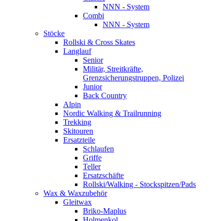
NNN - System
Combi
NNN - System
Stöcke
Rollski & Cross Skates
Langlauf
Senior
Militär, Streitkräfte,
Grenzsicherungstruppen, Polizei
Junior
Back Country
Alpin
Nordic Walking & Trailrunning
Trekking
Skitouren
Ersatzteile
Schlaufen
Griffe
Teller
Ersatzschäfte
Rollski/Walking - Stockspitzen/Pads
Wax & Waxzubehör
Gleitwax
Briko-Maplus
Holmenkol