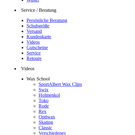
Service / Beratung
Persönliche Beratung
Schuhgröße
Versand
Kundenkarte
Videos
Gutscheine
Service
Retoure
Videos
Wax School
SportAlbert Wax Clips
Swix
Holmenkol
Toko
Rode
Rex
Optiwax
Skating
Classic
Verschiedenes