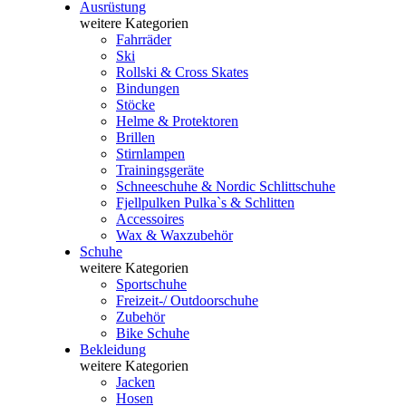
Ausrüstung
weitere Kategorien
Fahrräder
Ski
Rollski & Cross Skates
Bindungen
Stöcke
Helme & Protektoren
Brillen
Stirnlampen
Trainingsgeräte
Schneeschuhe & Nordic Schlittschuhe
Fjellpulken Pulka`s & Schlitten
Accessoires
Wax & Waxzubehör
Schuhe
weitere Kategorien
Sportschuhe
Freizeit-/ Outdoorschuhe
Zubehör
Bike Schuhe
Bekleidung
weitere Kategorien
Jacken
Hosen