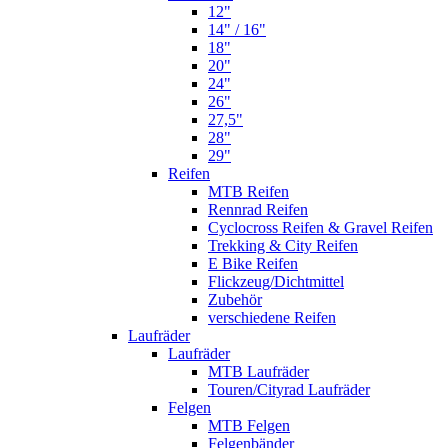
12"
14" / 16"
18"
20"
24"
26"
27,5"
28"
29"
Reifen
MTB Reifen
Rennrad Reifen
Cyclocross Reifen & Gravel Reifen
Trekking & City Reifen
E Bike Reifen
Flickzeug/Dichtmittel
Zubehör
verschiedene Reifen
Laufräder
Laufräder
MTB Laufräder
Touren/Cityrad Laufräder
Felgen
MTB Felgen
Felgenbänder