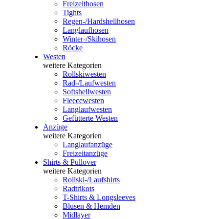
Freizeithosen
Tights
Regen-/Hardshellhosen
Langlaufhosen
Winter-/Skihosen
Röcke
Westen
weitere Kategorien
Rollskiwesten
Rad-/Laufwesten
Softshellwesten
Fleecewesten
Langlaufwesten
Gefütterte Westen
Anzüge
weitere Kategorien
Langlaufanzüge
Freizeitanzüge
Shirts & Pullover
weitere Kategorien
Rollski-/Laufshirts
Radtrikots
T-Shirts & Longsleeves
Blusen & Hemden
Midlayer