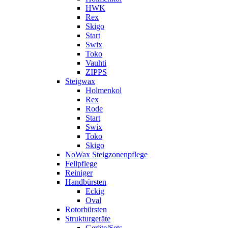
HWK
Rex
Skigo
Start
Swix
Toko
Vauhti
ZIPPS
Steigwax
Holmenkol
Rex
Rode
Start
Swix
Toko
Skigo
NoWax Steigzonenpflege
Fellpflege
Reiniger
Handbürsten
Eckig
Oval
Rotorbürsten
Strukturgeräte
Geräte/Sets