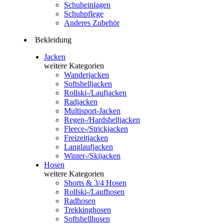
Schuheinlagen
Schuhpflege
Anderes Zubehör
Bekleidung
Jacken
weitere Kategorien
Wanderjacken
Softshelljacken
Rollski-/Laufjacken
Radjacken
Multisport-Jacken
Regen-/Hardshelljacken
Fleece-/Strickjacken
Freizeitjacken
Langlaufjacken
Winter-/Skijacken
Hosen
weitere Kategorien
Shorts & 3/4 Hosen
Rollski-/Laufhosen
Radhosen
Trekkinghosen
Softshellhosen