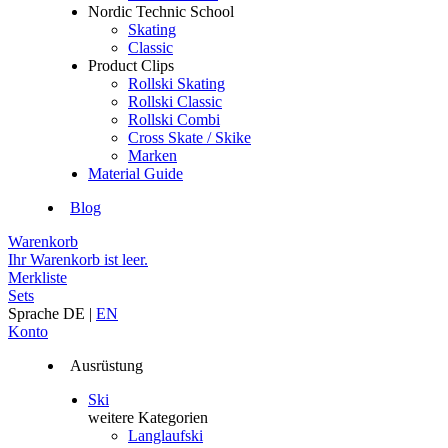
Nordic Technic School
Skating
Classic
Product Clips
Rollski Skating
Rollski Classic
Rollski Combi
Cross Skate / Skike
Marken
Material Guide
Blog
Warenkorb
Ihr Warenkorb ist leer.
Merkliste
Sets
Sprache
DE
|
EN
Konto
Ausrüstung
Ski
weitere Kategorien
Langlaufski