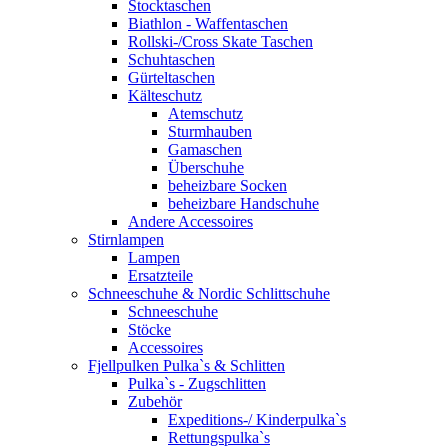
Stocktaschen
Biathlon - Waffentaschen
Rollski-/Cross Skate Taschen
Schuhtaschen
Gürteltaschen
Kälteschutz
Atemschutz
Sturmhauben
Gamaschen
Überschuhe
beheizbare Socken
beheizbare Handschuhe
Andere Accessoires
Stirnlampen
Lampen
Ersatzteile
Schneeschuhe & Nordic Schlittschuhe
Schneeschuhe
Stöcke
Accessoires
Fjellpulken Pulka`s & Schlitten
Pulka`s - Zugschlitten
Zubehör
Expeditions-/ Kinderpulka`s
Rettungspulka`s