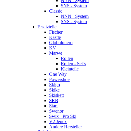
NNN - System
SNS - System
Classic
NNN - System
SNS - System
Ersatzteile
Fischer
Kästle
Globulonero
KV
Marwe
Rollen
Rollen - Set`s
Kleinteile
One Way
Powerslide
Skigo
Skike
Skiskett
SRB
Start
Swenor
Swix - Pro Ski
V2 Jenex
Andere Hersteller