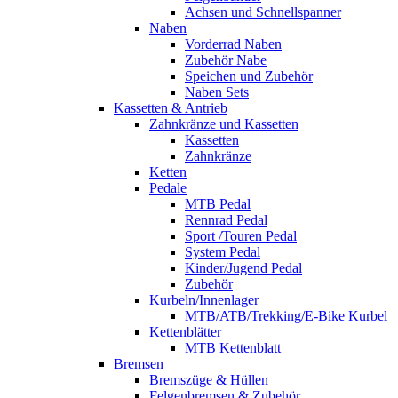
Achsen und Schnellspanner
Naben
Vorderrad Naben
Zubehör Nabe
Speichen und Zubehör
Naben Sets
Kassetten & Antrieb
Zahnkränze und Kassetten
Kassetten
Zahnkränze
Ketten
Pedale
MTB Pedal
Rennrad Pedal
Sport /Touren Pedal
System Pedal
Kinder/Jugend Pedal
Zubehör
Kurbeln/Innenlager
MTB/ATB/Trekking/E-Bike Kurbel
Kettenblätter
MTB Kettenblatt
Bremsen
Bremszüge & Hüllen
Felgenbremsen & Zubehör