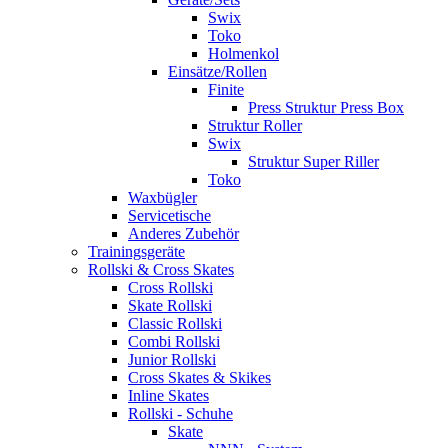
Swix
Toko
Holmenkol
Einsätze/Rollen
Finite
Press Struktur Press Box
Struktur Roller
Swix
Struktur Super Riller
Toko
Waxbügler
Servicetische
Anderes Zubehör
Trainingsgeräte
Rollski & Cross Skates
Cross Rollski
Skate Rollski
Classic Rollski
Combi Rollski
Junior Rollski
Cross Skates & Skikes
Inline Skates
Rollski - Schuhe
Skate