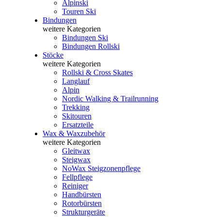
Alpinski
Touren Ski
Bindungen
weitere Kategorien
Bindungen Ski
Bindungen Rollski
Stöcke
weitere Kategorien
Rollski & Cross Skates
Langlauf
Alpin
Nordic Walking & Trailrunning
Trekking
Skitouren
Ersatzteile
Wax & Waxzubehör
weitere Kategorien
Gleitwax
Steigwax
NoWax Steigzonenpflege
Fellpflege
Reiniger
Handbürsten
Rotorbürsten
Strukturgeräte