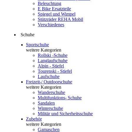
Beleuchtung
E Bike Ersatzteile
Spiegel und Wimpel
Stützräder REHA Mobil
Verschiedenes
Schuhe
Sportschuhe
weitere Kategorien
Rollski -Schuhe
Langlaufschuhe
Alpin - Stiefel
Tourenski - Stiefel
Laufschuhe
Freizeit-/ Outdoorschuhe
weitere Kategorien
Wanderschuhe
Multifunktions- Schuhe
Sandalen
Winterschuhe
Militär und Sicherheitsschuhe
Zubehör
weitere Kategorien
Gamaschen