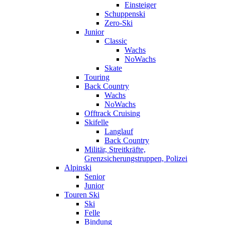
Einsteiger
Schuppenski
Zero-Ski
Junior
Classic
Wachs
NoWachs
Skate
Touring
Back Country
Wachs
NoWachs
Offtrack Cruising
Skifelle
Langlauf
Back Country
Militär, Streitkräfte,
Grenzsicherungstruppen, Polizei
Alpinski
Senior
Junior
Touren Ski
Ski
Felle
Bindung