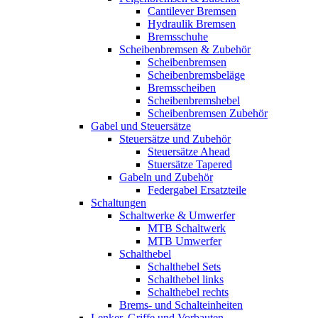
Cantilever Bremsen
Hydraulik Bremsen
Bremsschuhe
Scheibenbremsen & Zubehör
Scheibenbremsen
Scheibenbremsbeläge
Bremsscheiben
Scheibenbremshebel
Scheibenbremsen Zubehör
Gabel und Steuersätze
Steuersätze und Zubehör
Steuersätze Ahead
Stuersätze Tapered
Gabeln und Zubehör
Federgabel Ersatzteile
Schaltungen
Schaltwerke & Umwerfer
MTB Schaltwerk
MTB Umwerfer
Schalthebel
Schalthebel Sets
Schalthebel links
Schalthebel rechts
Brems- und Schalteinheiten
Lenker, Griffe und Vorbauten