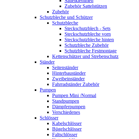
Sattelklemmen
Zubehör Sattelstützen
Zubehör
Schutzbleche und Schützer
Schutzbleche
Steckschutzblech - Sets
Steckschutzbleche vorn
Steckschutzbleche hinten
Schutzbleche Zubehör
Schutzbleche Festmontage
Kettenschützer und Strebenschutz
Ständer
Seitenständer
Hinterbauständer
Zweibeinständer
Fahrradständer Zubehör
Pumpen
Pumpen Mini /Normal
Standpumpen
Dämpferpumpen
Verschiedenes
Schlösser
Kabelschlösser
Bügelschlösser
Faltschlösser