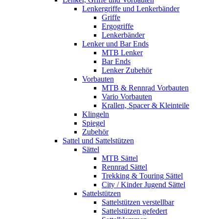
Lenkergriffe und Lenkerbänder
Griffe
Ergogriffe
Lenkerbänder
Lenker und Bar Ends
MTB Lenker
Bar Ends
Lenker Zubehör
Vorbauten
MTB & Rennrad Vorbauten
Vario Vorbauten
Krallen, Spacer & Kleinteile
Klingeln
Spiegel
Zubehör
Sattel und Sattelstützen
Sättel
MTB Sättel
Rennrad Sättel
Trekking & Touring Sättel
City / Kinder Jugend Sättel
Sattelstützen
Sattelstützen verstellbar
Sattelstützen gefedert