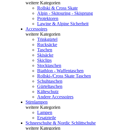
weitere Kategorien
Rollski & Cross Skate
Alpin - Skitouring - Skisprung
Protektoren
Lawine & Alpine Sicherheit
Accessoires
weitere Kategorien
Trinkgürtel
Rucksäcke
Taschen
Skisäcke
Skiclips
Stocktaschen
Biathlon - Waffentaschen
Rollski-/Cross Skate Taschen
Schuhtaschen
Gürteltaschen
Kälteschutz
Andere Accessoires
Stirnlampen
weitere Kategorien
Lampen
Ersatzteile
Schneeschuhe & Nordic Schlittschuhe
weitere Kategorien