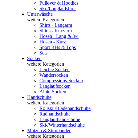
Pullover & Hoodies
Ski-/Langlaufshirts
Unterwäsche
weitere Kategorien
Shirts - Langarm
Shirts - Kurzarm
Hosen - Lang & 3/4
Hosen - Kurz
Sport BHs & Tops
Sets
Socken
weitere Kategorien
Leichte Socken
Wandersocken
Compressions-Socken
Langlaufsocken
Alpin Socken
Handschuhe
weitere Kategorien
Rollski-/Bladehandschuhe
Radhandschuhe
Langlaufhandschuhe
Ski-/Winterhandschuhe
Mützen & Stirnbänder
weitere Kategorien