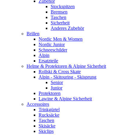
Zubehör
Stockspitzen
Bremsen
Taschen
Sicherheit
Anderes Zubehör
Brillen
Nordic Men & Women
Nordic Junior
Schneeschilder
Alpin
Ersatzteile
Helme & Protektoren & Alpine Sicherheit
Rollski & Cross Skate
Alpin - Skitouring - Skisprung
Senior
Junior
Protektoren
Lawine & Alpine Sicherheit
Accessoires
Trinkgürtel
Rucksäcke
Taschen
Skisäcke
Skiclips