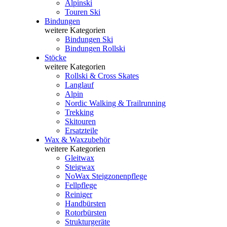
Alpinski
Touren Ski
Bindungen
weitere Kategorien
Bindungen Ski
Bindungen Rollski
Stöcke
weitere Kategorien
Rollski & Cross Skates
Langlauf
Alpin
Nordic Walking & Trailrunning
Trekking
Skitouren
Ersatzteile
Wax & Waxzubehör
weitere Kategorien
Gleitwax
Steigwax
NoWax Steigzonenpflege
Fellpflege
Reiniger
Handbürsten
Rotorbürsten
Strukturgeräte