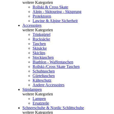
weitere Kategorien
Rollski & Cross Skate
Alpin - Skitouring - Skisprung
Protektoren
Lawine & Alpine Sicherheit
Accessoires
weitere Kategorien
Trinkgürtel
Rucksäcke
Taschen
Skisäcke
Skiclips
Stocktaschen
Biathlon - Waffentaschen
Rollski-/Cross Skate Taschen
Schuhtaschen
Gürteltaschen
Kälteschutz
Andere Accessoires
Stirnlampen
weitere Kategorien
Lampen
Ersatzteile
Schneeschuhe & Nordic Schlittschuhe
weitere Kategorien