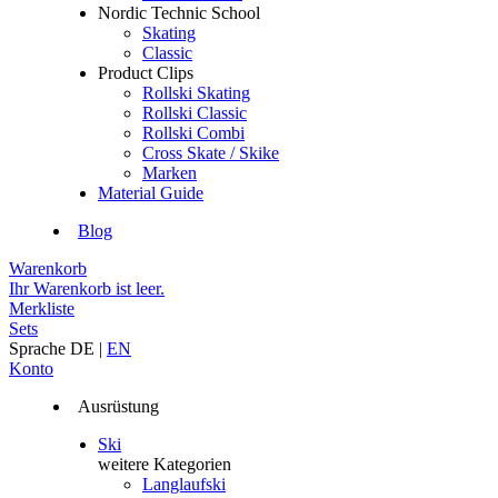
Nordic Technic School
Skating
Classic
Product Clips
Rollski Skating
Rollski Classic
Rollski Combi
Cross Skate / Skike
Marken
Material Guide
Blog
Warenkorb
Ihr Warenkorb ist leer.
Merkliste
Sets
Sprache
DE
|
EN
Konto
Ausrüstung
Ski
weitere Kategorien
Langlaufski