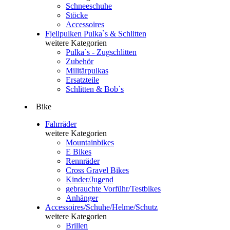
Schneeschuhe
Stöcke
Accessoires
Fjellpulken Pulka`s & Schlitten
weitere Kategorien
Pulka`s - Zugschlitten
Zubehör
Militärpulkas
Ersatzteile
Schlitten & Bob`s
Bike
Fahrräder
weitere Kategorien
Mountainbikes
E Bikes
Rennräder
Cross Gravel Bikes
Kinder/Jugend
gebrauchte Vorführ/Testbikes
Anhänger
Accessoires/Schuhe/Helme/Schutz
weitere Kategorien
Brillen