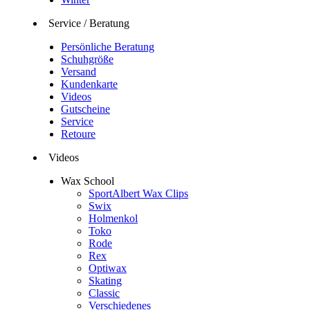
Service / Beratung
Persönliche Beratung
Schuhgröße
Versand
Kundenkarte
Videos
Gutscheine
Service
Retoure
Videos
Wax School
SportAlbert Wax Clips
Swix
Holmenkol
Toko
Rode
Rex
Optiwax
Skating
Classic
Verschiedenes