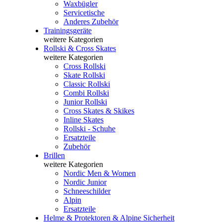
Waxbügler
Servicetische
Anderes Zubehör
Trainingsgeräte
weitere Kategorien
Rollski & Cross Skates
weitere Kategorien
Cross Rollski
Skate Rollski
Classic Rollski
Combi Rollski
Junior Rollski
Cross Skates & Skikes
Inline Skates
Rollski - Schuhe
Ersatzteile
Zubehör
Brillen
weitere Kategorien
Nordic Men & Women
Nordic Junior
Schneeschilder
Alpin
Ersatzteile
Helme & Protektoren & Alpine Sicherheit