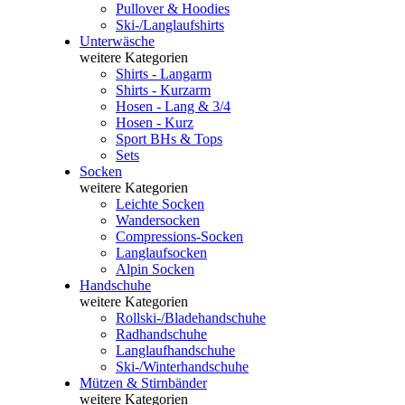
Pullover & Hoodies
Ski-/Langlaufshirts
Unterwäsche
weitere Kategorien
Shirts - Langarm
Shirts - Kurzarm
Hosen - Lang & 3/4
Hosen - Kurz
Sport BHs & Tops
Sets
Socken
weitere Kategorien
Leichte Socken
Wandersocken
Compressions-Socken
Langlaufsocken
Alpin Socken
Handschuhe
weitere Kategorien
Rollski-/Bladehandschuhe
Radhandschuhe
Langlaufhandschuhe
Ski-/Winterhandschuhe
Mützen & Stirnbänder
weitere Kategorien