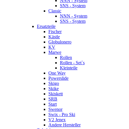
NNN - System
SNS - System
Classic
NNN - System
SNS - System
Ersatzteile
Fischer
Kästle
Globulonero
KV
Marwe
Rollen
Rollen - Set`s
Kleinteile
One Way
Powerslide
Skigo
Skike
Skiskett
SRB
Start
Swenor
Swix - Pro Ski
V2 Jenex
Andere Hersteller