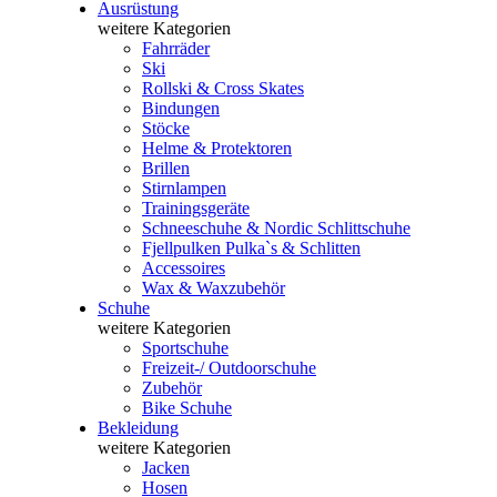
Ausrüstung
weitere Kategorien
Fahrräder
Ski
Rollski & Cross Skates
Bindungen
Stöcke
Helme & Protektoren
Brillen
Stirnlampen
Trainingsgeräte
Schneeschuhe & Nordic Schlittschuhe
Fjellpulken Pulka`s & Schlitten
Accessoires
Wax & Waxzubehör
Schuhe
weitere Kategorien
Sportschuhe
Freizeit-/ Outdoorschuhe
Zubehör
Bike Schuhe
Bekleidung
weitere Kategorien
Jacken
Hosen