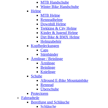
MTB Handschuhe
Winter Bike Handschuhe
Helme
MTB Helme
Rennradhelme
Downhill Helme
Trekking & City Helme
Kinder & Jugend Helme
Dirt Bike & BMX Helme
Helmzubehör
Kopfbedeckungen
Caps
Stirnbänder
Ärmlinge / Beinlinge
Ärmlinge
Beinlinge
Knielinge
Schuhe
Allround E-Bike Mountainbike
Rennrad
Überschuhe
Protectoren
Fahrradteile
Bereifung und Schläuche
Schläuche