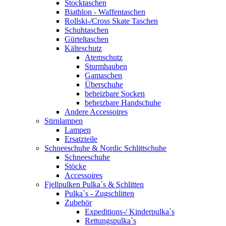
Stocktaschen
Biathlon - Waffentaschen
Rollski-/Cross Skate Taschen
Schuhtaschen
Gürteltaschen
Kälteschutz
Atemschutz
Sturmhauben
Gamaschen
Überschuhe
beheizbare Socken
beheizbare Handschuhe
Andere Accessoires
Stirnlampen
Lampen
Ersatzteile
Schneeschuhe & Nordic Schlittschuhe
Schneeschuhe
Stöcke
Accessoires
Fjellpulken Pulka`s & Schlitten
Pulka`s - Zugschlitten
Zubehör
Expeditions-/ Kinderpulka`s
Rettungspulka`s