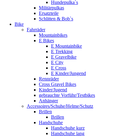
Hundepulka`s
Militärpulkas
Ersatzteile
Schlitten & Bob`s
Bike
Fahrräder
Mountainbikes
E Bikes
E Mountainbike
E Trekking
E Gravelbike
E City
E Cross
E Kinder/Jungend
Rennräder
Cross Gravel Bikes
Kinder/Jugend
gebrauchte Vorführ/Testbikes
Anhänger
Accessoires/Schuhe/Helme/Schutz
Brillen
Brillen
Handschuhe
Handschuhe kurz
Handschuhe lang