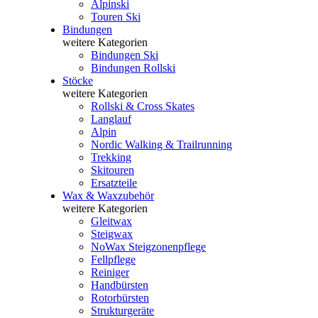
Alpinski
Touren Ski
Bindungen
weitere Kategorien
Bindungen Ski
Bindungen Rollski
Stöcke
weitere Kategorien
Rollski & Cross Skates
Langlauf
Alpin
Nordic Walking & Trailrunning
Trekking
Skitouren
Ersatzteile
Wax & Waxzubehör
weitere Kategorien
Gleitwax
Steigwax
NoWax Steigzonenpflege
Fellpflege
Reiniger
Handbürsten
Rotorbürsten
Strukturgeräte