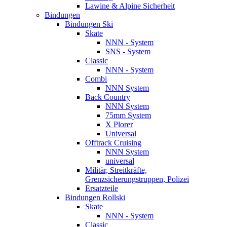
Lawine & Alpine Sicherheit
Bindungen
Bindungen Ski
Skate
NNN - System
SNS - System
Classic
NNN - System
Combi
NNN System
Back Country
NNN System
75mm System
X Plorer
Universal
Offtrack Cruising
NNN System
universal
Militär, Streitkräfte,
Grenzsicherungstruppen, Polizei
Ersatzteile
Bindungen Rollski
Skate
NNN - System
Classic