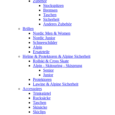
Zubehör
Stockspitzen
Bremsen
Taschen
Sicherheit
Anderes Zubehör
Brillen
Nordic Men & Women
Nordic Junior
Schneeschilder
Alpin
Ersatzteile
Helme & Protektoren & Alpine Sicherheit
Rollski & Cross Skate
Alpin - Skitouring - Skisprung
Senior
Junior
Protektoren
Lawine & Alpine Sicherheit
Accessoires
Trinkgürtel
Rucksäcke
Taschen
Skisäcke
Skiclips