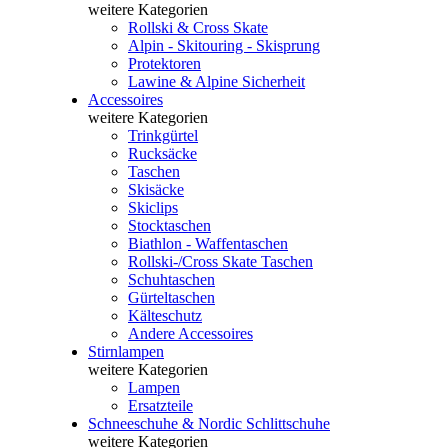
weitere Kategorien
Rollski & Cross Skate
Alpin - Skitouring - Skisprung
Protektoren
Lawine & Alpine Sicherheit
Accessoires
weitere Kategorien
Trinkgürtel
Rucksäcke
Taschen
Skisäcke
Skiclips
Stocktaschen
Biathlon - Waffentaschen
Rollski-/Cross Skate Taschen
Schuhtaschen
Gürteltaschen
Kälteschutz
Andere Accessoires
Stirnlampen
weitere Kategorien
Lampen
Ersatzteile
Schneeschuhe & Nordic Schlittschuhe
weitere Kategorien