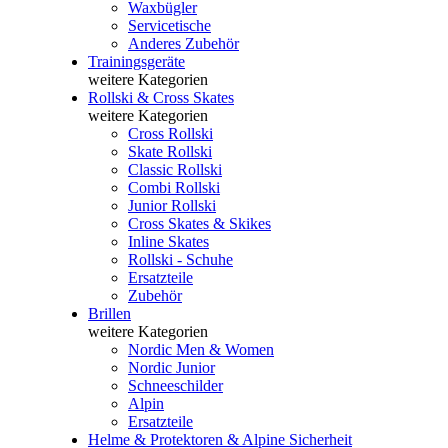
Waxbügler
Servicetische
Anderes Zubehör
Trainingsgeräte
weitere Kategorien
Rollski & Cross Skates
weitere Kategorien
Cross Rollski
Skate Rollski
Classic Rollski
Combi Rollski
Junior Rollski
Cross Skates & Skikes
Inline Skates
Rollski - Schuhe
Ersatzteile
Zubehör
Brillen
weitere Kategorien
Nordic Men & Women
Nordic Junior
Schneeschilder
Alpin
Ersatzteile
Helme & Protektoren & Alpine Sicherheit