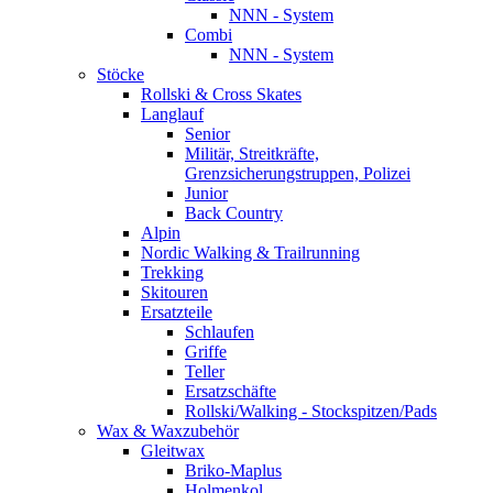
NNN - System
Combi
NNN - System
Stöcke
Rollski & Cross Skates
Langlauf
Senior
Militär, Streitkräfte,
Grenzsicherungstruppen, Polizei
Junior
Back Country
Alpin
Nordic Walking & Trailrunning
Trekking
Skitouren
Ersatzteile
Schlaufen
Griffe
Teller
Ersatzschäfte
Rollski/Walking - Stockspitzen/Pads
Wax & Waxzubehör
Gleitwax
Briko-Maplus
Holmenkol