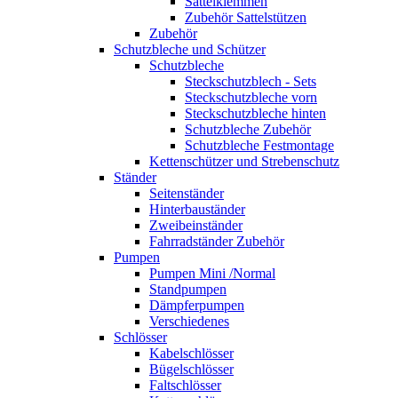
Sattelklemmen
Zubehör Sattelstützen
Zubehör
Schutzbleche und Schützer
Schutzbleche
Steckschutzblech - Sets
Steckschutzbleche vorn
Steckschutzbleche hinten
Schutzbleche Zubehör
Schutzbleche Festmontage
Kettenschützer und Strebenschutz
Ständer
Seitenständer
Hinterbauständer
Zweibeinständer
Fahrradständer Zubehör
Pumpen
Pumpen Mini /Normal
Standpumpen
Dämpferpumpen
Verschiedenes
Schlösser
Kabelschlösser
Bügelschlösser
Faltschlösser