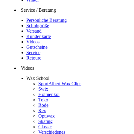
Service / Beratung
Persönliche Beratung
Schuhgröße
Versand
Kundenkarte
Videos
Gutscheine
Service
Retoure
Videos
Wax School
SportAlbert Wax Clips
Swix
Holmenkol
Toko
Rode
Rex
Optiwax
Skating
Classic
Verschiedenes