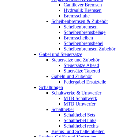
Cantilever Bremsen
Hydraulik Bremsen
Bremsschuhe
Scheibenbremsen & Zubehör
Scheibenbremsen
Scheibenbremsbeläge
Bremsscheiben
Scheibenbremshebel
Scheibenbremsen Zubehör
Gabel und Steuersätze
Steuersätze und Zubehör
Steuersätze Ahead
Stuersätze Tapered
Gabeln und Zubehör
Federgabel Ersatzteile
Schaltungen
Schaltwerke & Umwerfer
MTB Schaltwerk
MTB Umwerfer
Schalthebel
Schalthebel Sets
Schalthebel links
Schalthebel rechts
Brems- und Schalteinheiten
Lenker, Griffe und Vorbauten