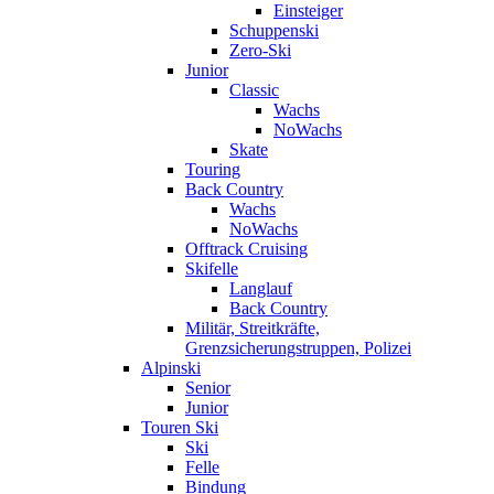
Einsteiger
Schuppenski
Zero-Ski
Junior
Classic
Wachs
NoWachs
Skate
Touring
Back Country
Wachs
NoWachs
Offtrack Cruising
Skifelle
Langlauf
Back Country
Militär, Streitkräfte,
Grenzsicherungstruppen, Polizei
Alpinski
Senior
Junior
Touren Ski
Ski
Felle
Bindung