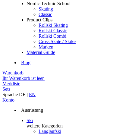
Nordic Technic School
Skating
Classic
Product Clips
Rollski Skating
Rollski Classic
Rollski Combi
Cross Skate / Skike
Marken
Material Guide
Blog
Warenkorb
Ihr Warenkorb ist leer.
Merkliste
Sets
Sprache
DE
|
EN
Konto
Ausrüstung
Ski
weitere Kategorien
Langlaufski