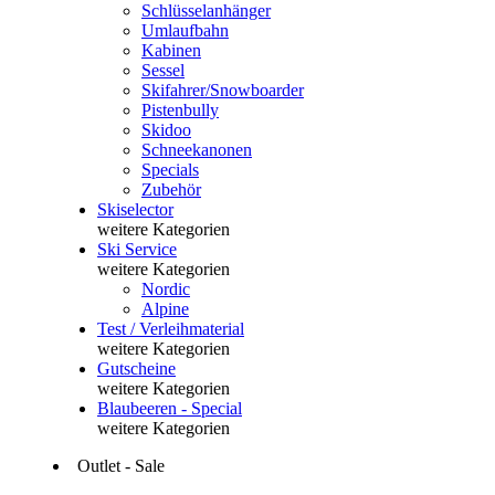
Schlüsselanhänger
Umlaufbahn
Kabinen
Sessel
Skifahrer/Snowboarder
Pistenbully
Skidoo
Schneekanonen
Specials
Zubehör
Skiselector
weitere Kategorien
Ski Service
weitere Kategorien
Nordic
Alpine
Test / Verleihmaterial
weitere Kategorien
Gutscheine
weitere Kategorien
Blaubeeren - Special
weitere Kategorien
Outlet - Sale