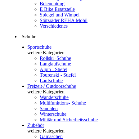
Beleuchtung
E Bike Ersatzteile
Spiegel und Wimpel
Stützräder REHA Mobil
Verschiedenes
Schuhe
Sportschuhe
weitere Kategorien
Rollski -Schuhe
Langlaufschuhe
Alpin - Stiefel
Tourenski - Stiefel
Laufschuhe
Freizeit-/ Outdoorschuhe
weitere Kategorien
Wanderschuhe
Multifunktions- Schuhe
Sandalen
Winterschuhe
Militär und Sicherheitsschuhe
Zubehör
weitere Kategorien
Gamaschen