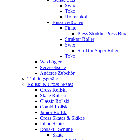
Swix
Toko
Holmenkol
Einsätze/Rollen
Finite
Press Struktur Press Box
Struktur Roller
Swix
Struktur Super Riller
Toko
Waxbügler
Servicetische
Anderes Zubehör
Trainingsgeräte
Rollski & Cross Skates
Cross Rollski
Skate Rollski
Classic Rollski
Combi Rollski
Junior Rollski
Cross Skates & Skikes
Inline Skates
Rollski - Schuhe
Skate