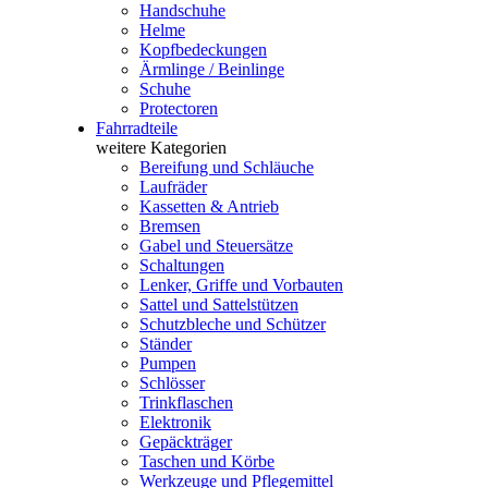
Handschuhe
Helme
Kopfbedeckungen
Ärmlinge / Beinlinge
Schuhe
Protectoren
Fahrradteile
weitere Kategorien
Bereifung und Schläuche
Laufräder
Kassetten & Antrieb
Bremsen
Gabel und Steuersätze
Schaltungen
Lenker, Griffe und Vorbauten
Sattel und Sattelstützen
Schutzbleche und Schützer
Ständer
Pumpen
Schlösser
Trinkflaschen
Elektronik
Gepäckträger
Taschen und Körbe
Werkzeuge und Pflegemittel