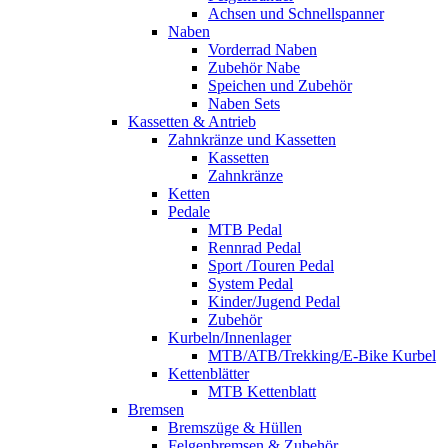
Achsen und Schnellspanner
Naben
Vorderrad Naben
Zubehör Nabe
Speichen und Zubehör
Naben Sets
Kassetten & Antrieb
Zahnkränze und Kassetten
Kassetten
Zahnkränze
Ketten
Pedale
MTB Pedal
Rennrad Pedal
Sport /Touren Pedal
System Pedal
Kinder/Jugend Pedal
Zubehör
Kurbeln/Innenlager
MTB/ATB/Trekking/E-Bike Kurbel
Kettenblätter
MTB Kettenblatt
Bremsen
Bremszüge & Hüllen
Felgenbremsen & Zubehör