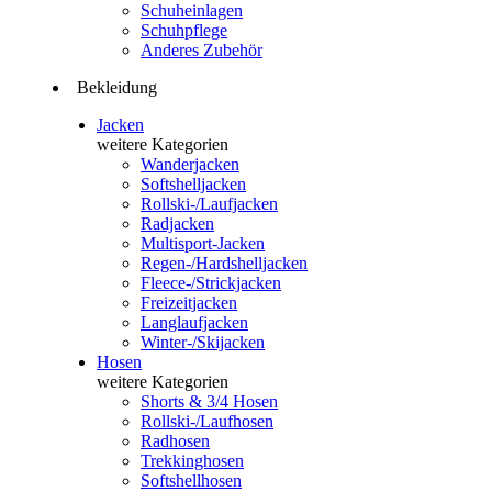
Schuheinlagen
Schuhpflege
Anderes Zubehör
Bekleidung
Jacken
weitere Kategorien
Wanderjacken
Softshelljacken
Rollski-/Laufjacken
Radjacken
Multisport-Jacken
Regen-/Hardshelljacken
Fleece-/Strickjacken
Freizeitjacken
Langlaufjacken
Winter-/Skijacken
Hosen
weitere Kategorien
Shorts & 3/4 Hosen
Rollski-/Laufhosen
Radhosen
Trekkinghosen
Softshellhosen