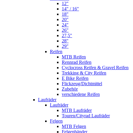
12"
14" / 16"
18"
20"
24"
26"
27,5"
28"
29"
Reifen
MTB Reifen
Rennrad Reifen
Cyclocross Reifen & Gravel Reifen
Trekking & City Reifen
E Bike Reifen
Flickzeug/Dichtmittel
Zubehör
verschiedene Reifen
Laufräder
Laufräder
MTB Laufräder
Touren/Cityrad Laufräder
Felgen
MTB Felgen
Felgenbänder