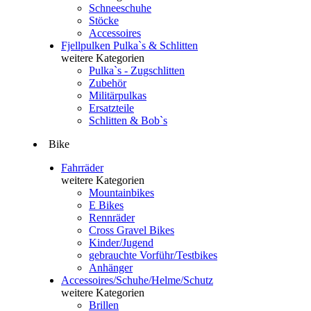
Schneeschuhe
Stöcke
Accessoires
Fjellpulken Pulka`s & Schlitten
weitere Kategorien
Pulka`s - Zugschlitten
Zubehör
Militärpulkas
Ersatzteile
Schlitten & Bob`s
Bike
Fahrräder
weitere Kategorien
Mountainbikes
E Bikes
Rennräder
Cross Gravel Bikes
Kinder/Jugend
gebrauchte Vorführ/Testbikes
Anhänger
Accessoires/Schuhe/Helme/Schutz
weitere Kategorien
Brillen