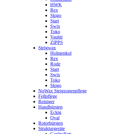
HWK
Rex
Skigo
Start
Swix
Toko
Vauhti
ZIPPS
Steigwax
Holmenkol
Rex
Rode
Start
Swix
Toko
Skigo
NoWax Steigzonenpflege
Fellpflege
Reiniger
Handbürsten
Eckig
Oval
Rotorbürsten
Strukturgeräte
Geräte/Sets