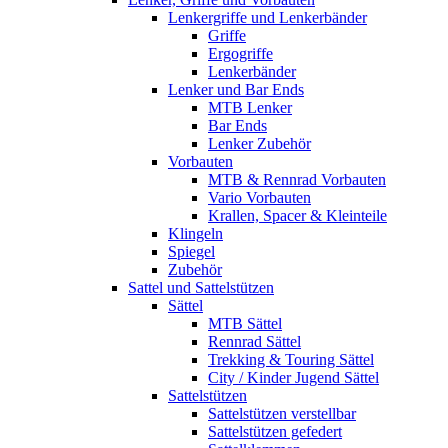
Lenkergriffe und Lenkerbänder
Griffe
Ergogriffe
Lenkerbänder
Lenker und Bar Ends
MTB Lenker
Bar Ends
Lenker Zubehör
Vorbauten
MTB & Rennrad Vorbauten
Vario Vorbauten
Krallen, Spacer & Kleinteile
Klingeln
Spiegel
Zubehör
Sattel und Sattelstützen
Sättel
MTB Sättel
Rennrad Sättel
Trekking & Touring Sättel
City / Kinder Jugend Sättel
Sattelstützen
Sattelstützen verstellbar
Sattelstützen gefedert