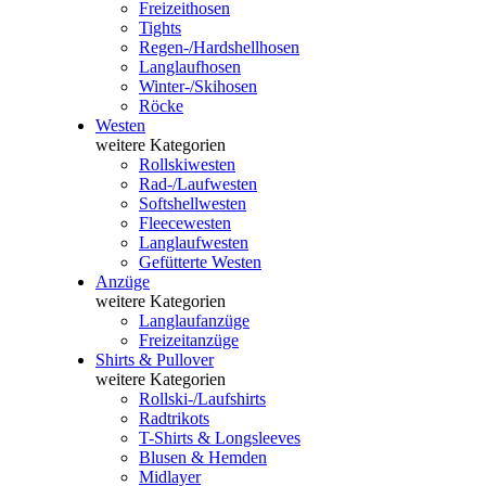
Freizeithosen
Tights
Regen-/Hardshellhosen
Langlaufhosen
Winter-/Skihosen
Röcke
Westen
weitere Kategorien
Rollskiwesten
Rad-/Laufwesten
Softshellwesten
Fleecewesten
Langlaufwesten
Gefütterte Westen
Anzüge
weitere Kategorien
Langlaufanzüge
Freizeitanzüge
Shirts & Pullover
weitere Kategorien
Rollski-/Laufshirts
Radtrikots
T-Shirts & Longsleeves
Blusen & Hemden
Midlayer