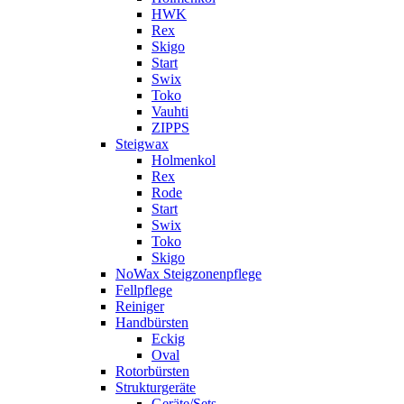
HWK
Rex
Skigo
Start
Swix
Toko
Vauhti
ZIPPS
Steigwax
Holmenkol
Rex
Rode
Start
Swix
Toko
Skigo
NoWax Steigzonenpflege
Fellpflege
Reiniger
Handbürsten
Eckig
Oval
Rotorbürsten
Strukturgeräte
Geräte/Sets