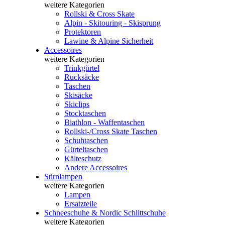
weitere Kategorien
Rollski & Cross Skate
Alpin - Skitouring - Skisprung
Protektoren
Lawine & Alpine Sicherheit
Accessoires
weitere Kategorien
Trinkgürtel
Rucksäcke
Taschen
Skisäcke
Skiclips
Stocktaschen
Biathlon - Waffentaschen
Rollski-/Cross Skate Taschen
Schuhtaschen
Gürteltaschen
Kälteschutz
Andere Accessoires
Stirnlampen
weitere Kategorien
Lampen
Ersatzteile
Schneeschuhe & Nordic Schlittschuhe
weitere Kategorien