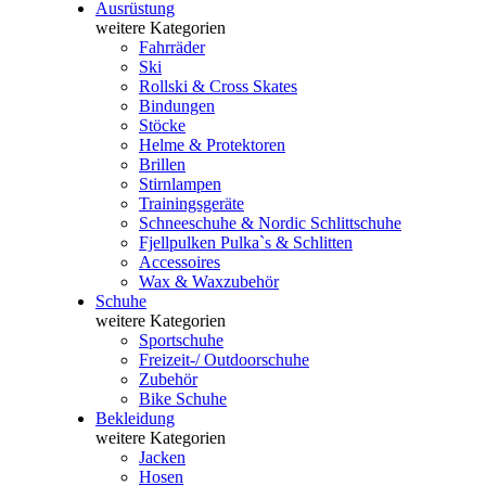
Ausrüstung
weitere Kategorien
Fahrräder
Ski
Rollski & Cross Skates
Bindungen
Stöcke
Helme & Protektoren
Brillen
Stirnlampen
Trainingsgeräte
Schneeschuhe & Nordic Schlittschuhe
Fjellpulken Pulka`s & Schlitten
Accessoires
Wax & Waxzubehör
Schuhe
weitere Kategorien
Sportschuhe
Freizeit-/ Outdoorschuhe
Zubehör
Bike Schuhe
Bekleidung
weitere Kategorien
Jacken
Hosen