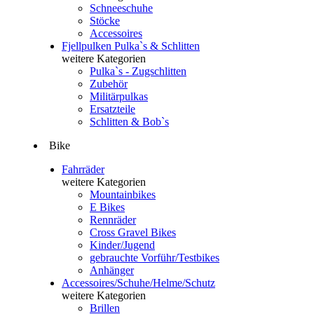
Schneeschuhe
Stöcke
Accessoires
Fjellpulken Pulka`s & Schlitten
weitere Kategorien
Pulka`s - Zugschlitten
Zubehör
Militärpulkas
Ersatzteile
Schlitten & Bob`s
Bike
Fahrräder
weitere Kategorien
Mountainbikes
E Bikes
Rennräder
Cross Gravel Bikes
Kinder/Jugend
gebrauchte Vorführ/Testbikes
Anhänger
Accessoires/Schuhe/Helme/Schutz
weitere Kategorien
Brillen