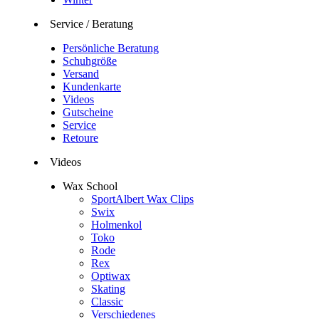
Service / Beratung
Persönliche Beratung
Schuhgröße
Versand
Kundenkarte
Videos
Gutscheine
Service
Retoure
Videos
Wax School
SportAlbert Wax Clips
Swix
Holmenkol
Toko
Rode
Rex
Optiwax
Skating
Classic
Verschiedenes