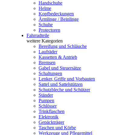
Handschuhe
Helme
Kopfbedeckungen
Ärmlinge / Beinlinge
Schuhe
Protectoren
Fahrradteile
weitere Kategorien
Bereifung und Schläuche
Laufräder
Kassetten & Antrieb
Bremsen
Gabel und Steuersätze
Schaltungen
Lenker, Griffe und Vorbauten
Sattel und Sattelstützen
Schutzbleche und Schützer
Ständer
Pumpen
Schlösser
Trinkflaschen
Elektronik
Gepäckträger
Taschen und Körbe
Werkzeuge und Pflegemittel