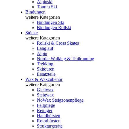
Alpinski
Touren Ski
Bindungen
weitere Kategorien
Bindungen Ski
Bindungen Rollski
Stöcke
weitere Kategorien
Rollski & Cross Skates
Langlauf
Alpin
Nordic Walking & Trailrunning
Trekking
Skitouren
Ersatzteile
Wax & Waxzubehör
weitere Kategorien
Gleitwax
Steigwax
NoWax Steigzonenpflege
Fellpflege
Reiniger
Handbürsten
Rotorbürsten
Strukturgeräte