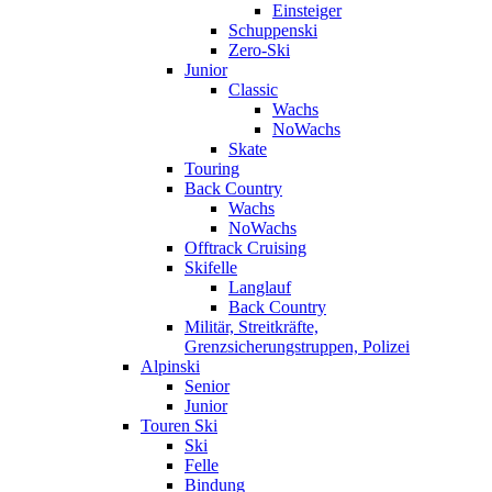
Einsteiger
Schuppenski
Zero-Ski
Junior
Classic
Wachs
NoWachs
Skate
Touring
Back Country
Wachs
NoWachs
Offtrack Cruising
Skifelle
Langlauf
Back Country
Militär, Streitkräfte,
Grenzsicherungstruppen, Polizei
Alpinski
Senior
Junior
Touren Ski
Ski
Felle
Bindung