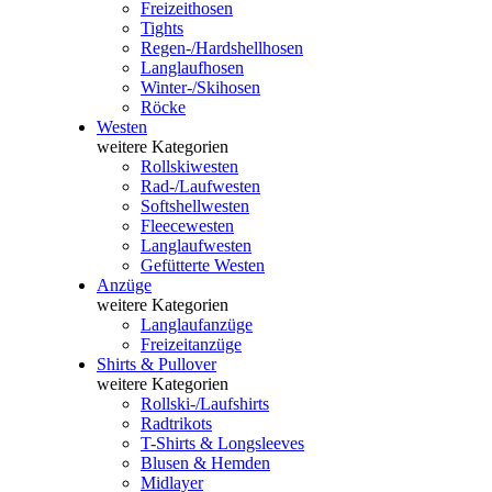
Freizeithosen
Tights
Regen-/Hardshellhosen
Langlaufhosen
Winter-/Skihosen
Röcke
Westen
weitere Kategorien
Rollskiwesten
Rad-/Laufwesten
Softshellwesten
Fleecewesten
Langlaufwesten
Gefütterte Westen
Anzüge
weitere Kategorien
Langlaufanzüge
Freizeitanzüge
Shirts & Pullover
weitere Kategorien
Rollski-/Laufshirts
Radtrikots
T-Shirts & Longsleeves
Blusen & Hemden
Midlayer