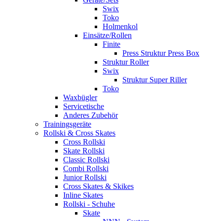
Swix
Toko
Holmenkol
Einsätze/Rollen
Finite
Press Struktur Press Box
Struktur Roller
Swix
Struktur Super Riller
Toko
Waxbügler
Servicetische
Anderes Zubehör
Trainingsgeräte
Rollski & Cross Skates
Cross Rollski
Skate Rollski
Classic Rollski
Combi Rollski
Junior Rollski
Cross Skates & Skikes
Inline Skates
Rollski - Schuhe
Skate