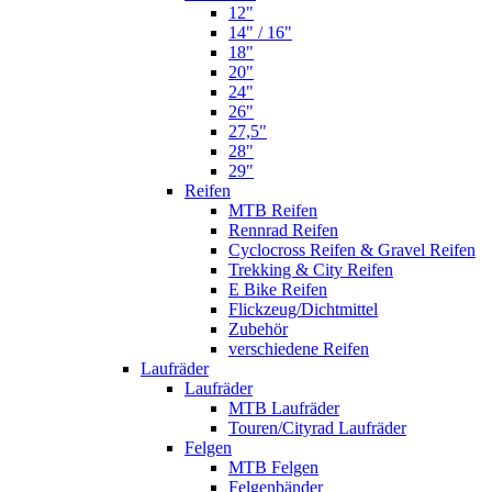
12"
14" / 16"
18"
20"
24"
26"
27,5"
28"
29"
Reifen
MTB Reifen
Rennrad Reifen
Cyclocross Reifen & Gravel Reifen
Trekking & City Reifen
E Bike Reifen
Flickzeug/Dichtmittel
Zubehör
verschiedene Reifen
Laufräder
Laufräder
MTB Laufräder
Touren/Cityrad Laufräder
Felgen
MTB Felgen
Felgenbänder