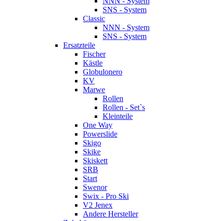
NNN - System
SNS - System
Classic
NNN - System
SNS - System
Ersatzteile
Fischer
Kästle
Globulonero
KV
Marwe
Rollen
Rollen - Set`s
Kleinteile
One Way
Powerslide
Skigo
Skike
Skiskett
SRB
Start
Swenor
Swix - Pro Ski
V2 Jenex
Andere Hersteller