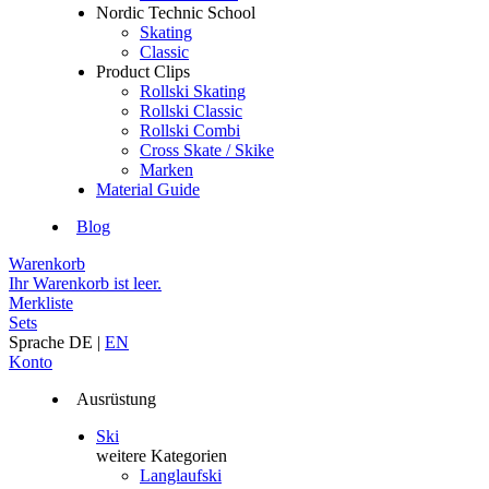
Nordic Technic School
Skating
Classic
Product Clips
Rollski Skating
Rollski Classic
Rollski Combi
Cross Skate / Skike
Marken
Material Guide
Blog
Warenkorb
Ihr Warenkorb ist leer.
Merkliste
Sets
Sprache
DE
|
EN
Konto
Ausrüstung
Ski
weitere Kategorien
Langlaufski