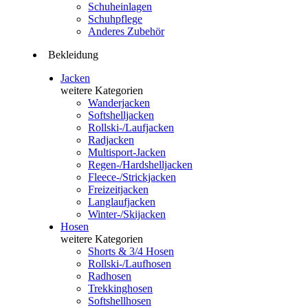
Schuheinlagen
Schuhpflege
Anderes Zubehör
Bekleidung
Jacken
weitere Kategorien
Wanderjacken
Softshelljacken
Rollski-/Laufjacken
Radjacken
Multisport-Jacken
Regen-/Hardshelljacken
Fleece-/Strickjacken
Freizeitjacken
Langlaufjacken
Winter-/Skijacken
Hosen
weitere Kategorien
Shorts & 3/4 Hosen
Rollski-/Laufhosen
Radhosen
Trekkinghosen
Softshellhosen