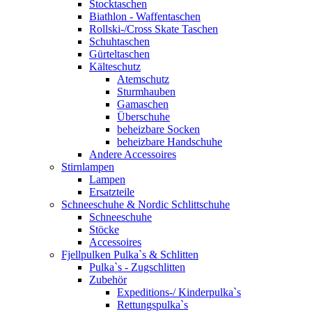
Stocktaschen
Biathlon - Waffentaschen
Rollski-/Cross Skate Taschen
Schuhtaschen
Gürteltaschen
Kälteschutz
Atemschutz
Sturmhauben
Gamaschen
Überschuhe
beheizbare Socken
beheizbare Handschuhe
Andere Accessoires
Stirnlampen
Lampen
Ersatzteile
Schneeschuhe & Nordic Schlittschuhe
Schneeschuhe
Stöcke
Accessoires
Fjellpulken Pulka`s & Schlitten
Pulka`s - Zugschlitten
Zubehör
Expeditions-/ Kinderpulka`s
Rettungspulka`s