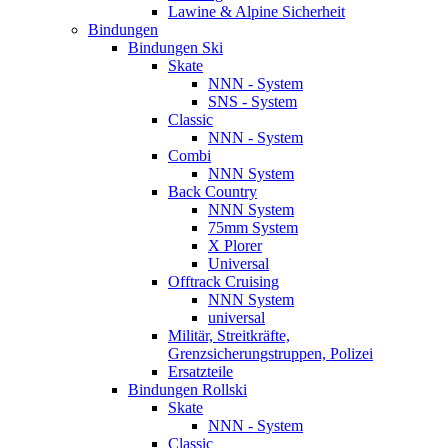
Lawine & Alpine Sicherheit
Bindungen
Bindungen Ski
Skate
NNN - System
SNS - System
Classic
NNN - System
Combi
NNN System
Back Country
NNN System
75mm System
X Plorer
Universal
Offtrack Cruising
NNN System
universal
Militär, Streitkräfte,
Grenzsicherungstruppen, Polizei
Ersatzteile
Bindungen Rollski
Skate
NNN - System
Classic