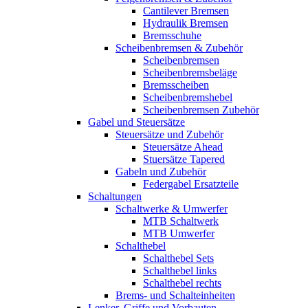
Cantilever Bremsen
Hydraulik Bremsen
Bremsschuhe
Scheibenbremsen & Zubehör
Scheibenbremsen
Scheibenbremsbeläge
Bremsscheiben
Scheibenbremshebel
Scheibenbremsen Zubehör
Gabel und Steuersätze
Steuersätze und Zubehör
Steuersätze Ahead
Stuersätze Tapered
Gabeln und Zubehör
Federgabel Ersatzteile
Schaltungen
Schaltwerke & Umwerfer
MTB Schaltwerk
MTB Umwerfer
Schalthebel
Schalthebel Sets
Schalthebel links
Schalthebel rechts
Brems- und Schalteinheiten
Lenker, Griffe und Vorbauten