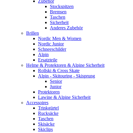
Zubehör
Stockspitzen
Bremsen
Taschen
Sicherheit
Anderes Zubehör
Brillen
Nordic Men & Women
Nordic Junior
Schneeschilder
Alpin
Ersatzteile
Helme & Protektoren & Alpine Sicherheit
Rollski & Cross Skate
Alpin - Skitouring - Skisprung
Senior
Junior
Protektoren
Lawine & Alpine Sicherheit
Accessoires
Trinkgürtel
Rucksäcke
Taschen
Skisäcke
Skiclips