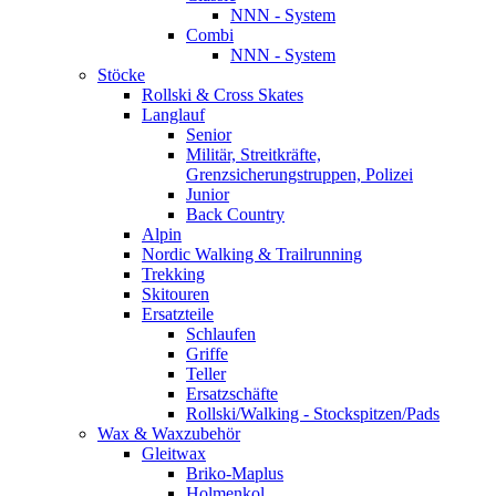
NNN - System
Combi
NNN - System
Stöcke
Rollski & Cross Skates
Langlauf
Senior
Militär, Streitkräfte,
Grenzsicherungstruppen, Polizei
Junior
Back Country
Alpin
Nordic Walking & Trailrunning
Trekking
Skitouren
Ersatzteile
Schlaufen
Griffe
Teller
Ersatzschäfte
Rollski/Walking - Stockspitzen/Pads
Wax & Waxzubehör
Gleitwax
Briko-Maplus
Holmenkol