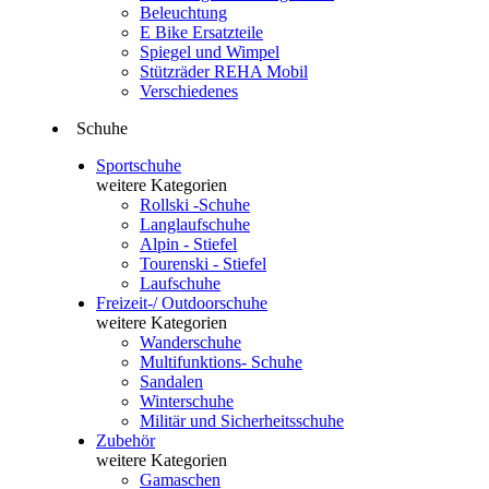
Beleuchtung
E Bike Ersatzteile
Spiegel und Wimpel
Stützräder REHA Mobil
Verschiedenes
Schuhe
Sportschuhe
weitere Kategorien
Rollski -Schuhe
Langlaufschuhe
Alpin - Stiefel
Tourenski - Stiefel
Laufschuhe
Freizeit-/ Outdoorschuhe
weitere Kategorien
Wanderschuhe
Multifunktions- Schuhe
Sandalen
Winterschuhe
Militär und Sicherheitsschuhe
Zubehör
weitere Kategorien
Gamaschen