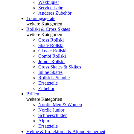
Waxbügler
Servicetische
Anderes Zubehör
Trainingsgeräte
weitere Kategorien
Rollski & Cross Skates
weitere Kategorien
Cross Rollski
Skate Rollski
Classic Rollski
Combi Rollski
Junior Rollski
Cross Skates & Skikes
Inline Skates
Rollski - Schuhe
Ersatzteile
Zubehör
Brillen
weitere Kategorien
Nordic Men & Women
Nordic Junior
Schneeschilder
Alpin
Ersatzteile
Helme & Protektoren & Alpine Sicherheit