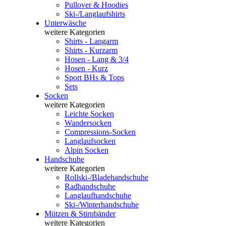
Pullover & Hoodies
Ski-/Langlaufshirts
Unterwäsche
weitere Kategorien
Shirts - Langarm
Shirts - Kurzarm
Hosen - Lang & 3/4
Hosen - Kurz
Sport BHs & Tops
Sets
Socken
weitere Kategorien
Leichte Socken
Wandersocken
Compressions-Socken
Langlaufsocken
Alpin Socken
Handschuhe
weitere Kategorien
Rollski-/Bladehandschuhe
Radhandschuhe
Langlaufhandschuhe
Ski-/Winterhandschuhe
Mützen & Stirnbänder
weitere Kategorien