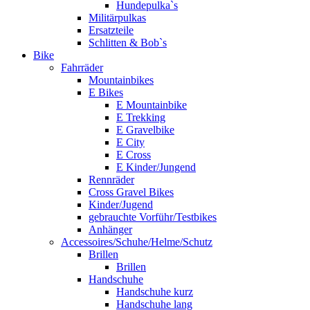
Hundepulka`s
Militärpulkas
Ersatzteile
Schlitten & Bob`s
Bike
Fahrräder
Mountainbikes
E Bikes
E Mountainbike
E Trekking
E Gravelbike
E City
E Cross
E Kinder/Jungend
Rennräder
Cross Gravel Bikes
Kinder/Jugend
gebrauchte Vorführ/Testbikes
Anhänger
Accessoires/Schuhe/Helme/Schutz
Brillen
Brillen
Handschuhe
Handschuhe kurz
Handschuhe lang