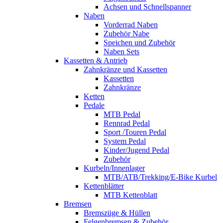
Achsen und Schnellspanner
Naben
Vorderrad Naben
Zubehör Nabe
Speichen und Zubehör
Naben Sets
Kassetten & Antrieb
Zahnkränze und Kassetten
Kassetten
Zahnkränze
Ketten
Pedale
MTB Pedal
Rennrad Pedal
Sport /Touren Pedal
System Pedal
Kinder/Jugend Pedal
Zubehör
Kurbeln/Innenlager
MTB/ATB/Trekking/E-Bike Kurbel
Kettenblätter
MTB Kettenblatt
Bremsen
Bremszüge & Hüllen
Felgenbremsen & Zubehör