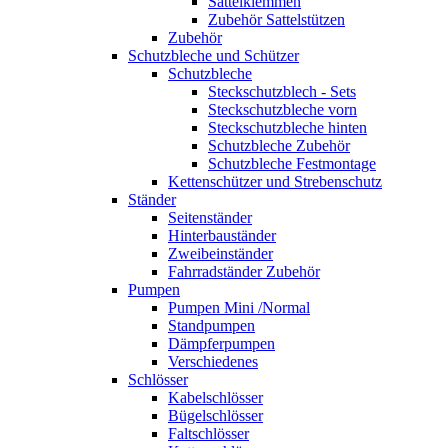
Sattelklemmen
Zubehör Sattelstützen
Zubehör
Schutzbleche und Schützer
Schutzbleche
Steckschutzblech - Sets
Steckschutzbleche vorn
Steckschutzbleche hinten
Schutzbleche Zubehör
Schutzbleche Festmontage
Kettenschützer und Strebenschutz
Ständer
Seitenständer
Hinterbauständer
Zweibeinständer
Fahrradständer Zubehör
Pumpen
Pumpen Mini /Normal
Standpumpen
Dämpferpumpen
Verschiedenes
Schlösser
Kabelschlösser
Bügelschlösser
Faltschlösser