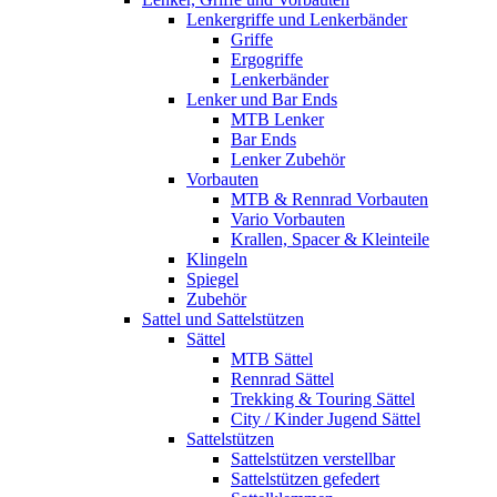
Lenkergriffe und Lenkerbänder
Griffe
Ergogriffe
Lenkerbänder
Lenker und Bar Ends
MTB Lenker
Bar Ends
Lenker Zubehör
Vorbauten
MTB & Rennrad Vorbauten
Vario Vorbauten
Krallen, Spacer & Kleinteile
Klingeln
Spiegel
Zubehör
Sattel und Sattelstützen
Sättel
MTB Sättel
Rennrad Sättel
Trekking & Touring Sättel
City / Kinder Jugend Sättel
Sattelstützen
Sattelstützen verstellbar
Sattelstützen gefedert