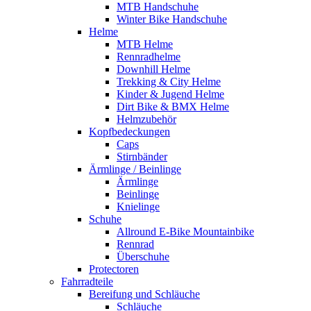
MTB Handschuhe
Winter Bike Handschuhe
Helme
MTB Helme
Rennradhelme
Downhill Helme
Trekking & City Helme
Kinder & Jugend Helme
Dirt Bike & BMX Helme
Helmzubehör
Kopfbedeckungen
Caps
Stirnbänder
Ärmlinge / Beinlinge
Ärmlinge
Beinlinge
Knielinge
Schuhe
Allround E-Bike Mountainbike
Rennrad
Überschuhe
Protectoren
Fahrradteile
Bereifung und Schläuche
Schläuche