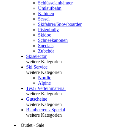
Schlüsselanhänger
Umlaufbahn
Kabinen
Sessel
Skifahrer/Snowboarder
Pistenbully
Skidoo
Schneekanonen
Specials
Zubehör
Skiselector
weitere Kategorien
Ski Service
weitere Kategorien
Nordic
Alpine
Test / Verleihmaterial
weitere Kategorien
Gutscheine
weitere Kategorien
Blaubeeren - Special
weitere Kategorien
Outlet - Sale