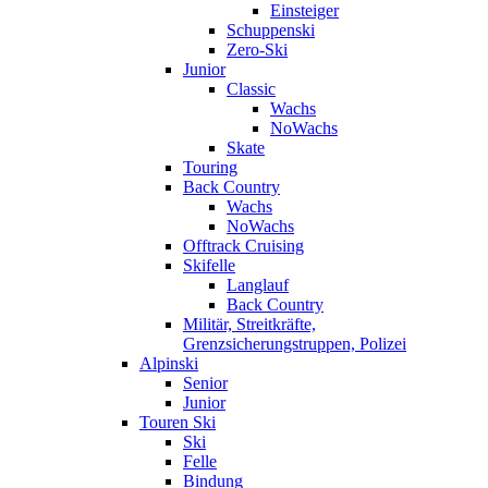
Einsteiger
Schuppenski
Zero-Ski
Junior
Classic
Wachs
NoWachs
Skate
Touring
Back Country
Wachs
NoWachs
Offtrack Cruising
Skifelle
Langlauf
Back Country
Militär, Streitkräfte,
Grenzsicherungstruppen, Polizei
Alpinski
Senior
Junior
Touren Ski
Ski
Felle
Bindung