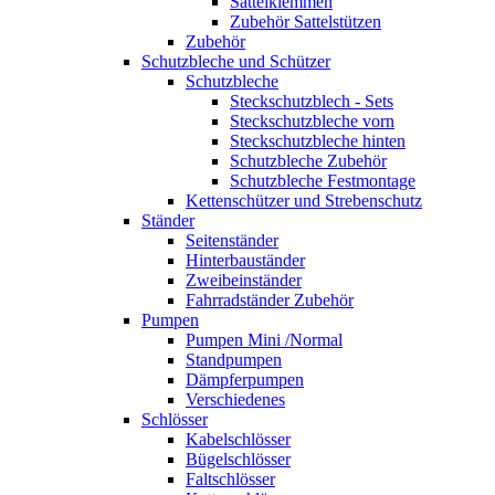
Sattelklemmen
Zubehör Sattelstützen
Zubehör
Schutzbleche und Schützer
Schutzbleche
Steckschutzblech - Sets
Steckschutzbleche vorn
Steckschutzbleche hinten
Schutzbleche Zubehör
Schutzbleche Festmontage
Kettenschützer und Strebenschutz
Ständer
Seitenständer
Hinterbauständer
Zweibeinständer
Fahrradständer Zubehör
Pumpen
Pumpen Mini /Normal
Standpumpen
Dämpferpumpen
Verschiedenes
Schlösser
Kabelschlösser
Bügelschlösser
Faltschlösser