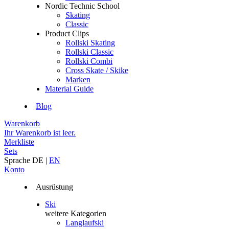
Nordic Technic School
Skating
Classic
Product Clips
Rollski Skating
Rollski Classic
Rollski Combi
Cross Skate / Skike
Marken
Material Guide
Blog
Warenkorb
Ihr Warenkorb ist leer.
Merkliste
Sets
Sprache
DE
|
EN
Konto
Ausrüstung
Ski
weitere Kategorien
Langlaufski