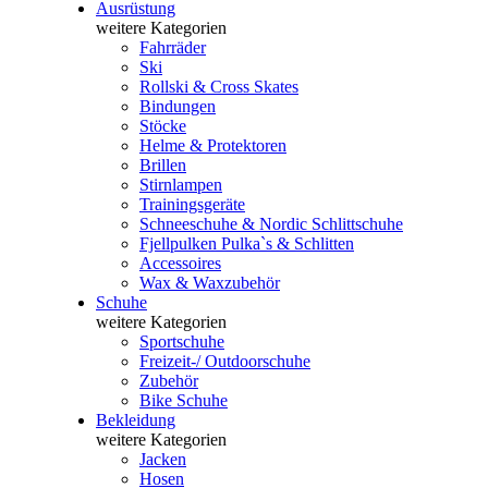
Ausrüstung
weitere Kategorien
Fahrräder
Ski
Rollski & Cross Skates
Bindungen
Stöcke
Helme & Protektoren
Brillen
Stirnlampen
Trainingsgeräte
Schneeschuhe & Nordic Schlittschuhe
Fjellpulken Pulka`s & Schlitten
Accessoires
Wax & Waxzubehör
Schuhe
weitere Kategorien
Sportschuhe
Freizeit-/ Outdoorschuhe
Zubehör
Bike Schuhe
Bekleidung
weitere Kategorien
Jacken
Hosen