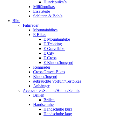
Hundepulka`s
Militärpulkas
Ersatzteile
Schlitten & Bob`s
Bike
Fahrräder
Mountainbikes
E Bikes
E Mountainbike
E Trekking
E Gravelbike
E City
E Cross
E Kinder/Jungend
Rennräder
Cross Gravel Bikes
Kinder/Jugend
gebrauchte Vorführ/Testbikes
Anhänger
Accessoires/Schuhe/Helme/Schutz
Brillen
Brillen
Handschuhe
Handschuhe kurz
Handschuhe lang