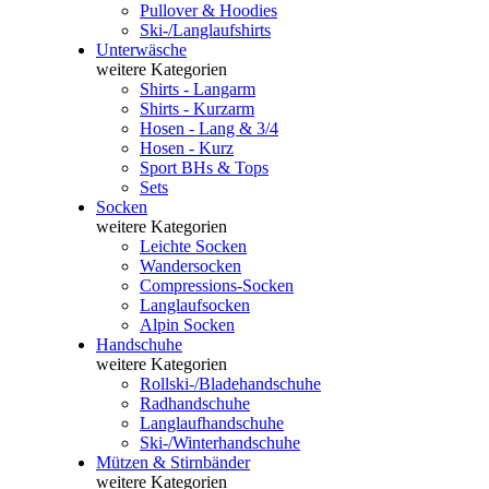
Pullover & Hoodies
Ski-/Langlaufshirts
Unterwäsche
weitere Kategorien
Shirts - Langarm
Shirts - Kurzarm
Hosen - Lang & 3/4
Hosen - Kurz
Sport BHs & Tops
Sets
Socken
weitere Kategorien
Leichte Socken
Wandersocken
Compressions-Socken
Langlaufsocken
Alpin Socken
Handschuhe
weitere Kategorien
Rollski-/Bladehandschuhe
Radhandschuhe
Langlaufhandschuhe
Ski-/Winterhandschuhe
Mützen & Stirnbänder
weitere Kategorien