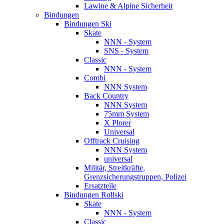
Lawine & Alpine Sicherheit
Bindungen
Bindungen Ski
Skate
NNN - System
SNS - System
Classic
NNN - System
Combi
NNN System
Back Country
NNN System
75mm System
X Plorer
Universal
Offtrack Cruising
NNN System
universal
Militär, Streitkräfte,
Grenzsicherungstruppen, Polizei
Ersatzteile
Bindungen Rollski
Skate
NNN - System
Classic