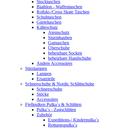
Stocktaschen
Biathlon - Waffentaschen
Rollski-/Cross Skate Taschen
Schuhtaschen
Gürteltaschen
Kälteschutz
Atemschutz
Sturmhauben
Gamaschen
Überschuhe
beheizbare Socken
beheizbare Handschuhe
Andere Accessoires
Stirnlampen
Lampen
Ersatzteile
Schneeschuhe & Nordic Schlittschuhe
Schneeschuhe
Stöcke
Accessoires
Fjellpulken Pulka`s & Schlitten
Pulka`s - Zugschlitten
Zubehör
Expeditions-/ Kinderpulka`s
Rettungspulka`s