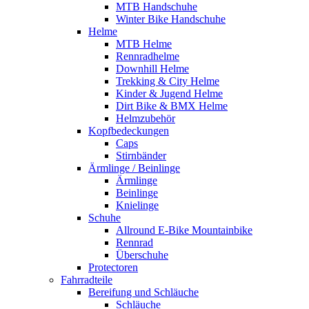
MTB Handschuhe
Winter Bike Handschuhe
Helme
MTB Helme
Rennradhelme
Downhill Helme
Trekking & City Helme
Kinder & Jugend Helme
Dirt Bike & BMX Helme
Helmzubehör
Kopfbedeckungen
Caps
Stirnbänder
Ärmlinge / Beinlinge
Ärmlinge
Beinlinge
Knielinge
Schuhe
Allround E-Bike Mountainbike
Rennrad
Überschuhe
Protectoren
Fahrradteile
Bereifung und Schläuche
Schläuche