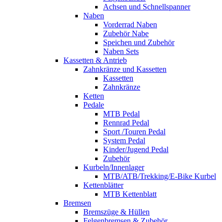
Achsen und Schnellspanner
Naben
Vorderrad Naben
Zubehör Nabe
Speichen und Zubehör
Naben Sets
Kassetten & Antrieb
Zahnkränze und Kassetten
Kassetten
Zahnkränze
Ketten
Pedale
MTB Pedal
Rennrad Pedal
Sport /Touren Pedal
System Pedal
Kinder/Jugend Pedal
Zubehör
Kurbeln/Innenlager
MTB/ATB/Trekking/E-Bike Kurbel
Kettenblätter
MTB Kettenblatt
Bremsen
Bremszüge & Hüllen
Felgenbremsen & Zubehör