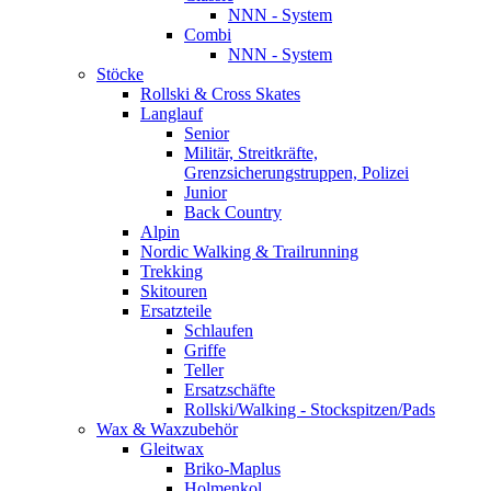
NNN - System
Combi
NNN - System
Stöcke
Rollski & Cross Skates
Langlauf
Senior
Militär, Streitkräfte,
Grenzsicherungstruppen, Polizei
Junior
Back Country
Alpin
Nordic Walking & Trailrunning
Trekking
Skitouren
Ersatzteile
Schlaufen
Griffe
Teller
Ersatzschäfte
Rollski/Walking - Stockspitzen/Pads
Wax & Waxzubehör
Gleitwax
Briko-Maplus
Holmenkol