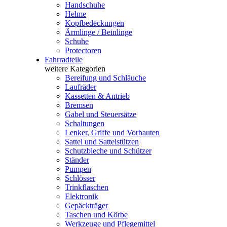
Handschuhe
Helme
Kopfbedeckungen
Ärmlinge / Beinlinge
Schuhe
Protectoren
Fahrradteile
weitere Kategorien
Bereifung und Schläuche
Laufräder
Kassetten & Antrieb
Bremsen
Gabel und Steuersätze
Schaltungen
Lenker, Griffe und Vorbauten
Sattel und Sattelstützen
Schutzbleche und Schützer
Ständer
Pumpen
Schlösser
Trinkflaschen
Elektronik
Gepäckträger
Taschen und Körbe
Werkzeuge und Pflegemittel