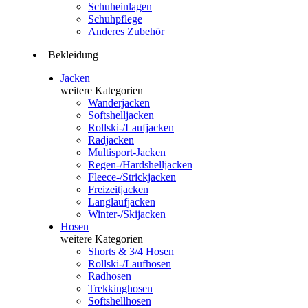
Schuheinlagen
Schuhpflege
Anderes Zubehör
Bekleidung
Jacken
weitere Kategorien
Wanderjacken
Softshelljacken
Rollski-/Laufjacken
Radjacken
Multisport-Jacken
Regen-/Hardshelljacken
Fleece-/Strickjacken
Freizeitjacken
Langlaufjacken
Winter-/Skijacken
Hosen
weitere Kategorien
Shorts & 3/4 Hosen
Rollski-/Laufhosen
Radhosen
Trekkinghosen
Softshellhosen