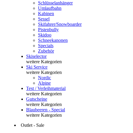
Schlüsselanhänger
Umlaufbahn
Kabinen
Sessel
Skifahrer/Snowboarder
Pistenbully
Skidoo
Schneekanonen
Specials
Zubehör
Skiselector
weitere Kategorien
Ski Service
weitere Kategorien
Nordic
Alpine
Test / Verleihmaterial
weitere Kategorien
Gutscheine
weitere Kategorien
Blaubeeren - Special
weitere Kategorien
Outlet - Sale