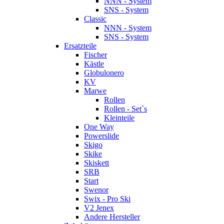
NNN - System
SNS - System
Classic
NNN - System
SNS - System
Ersatzteile
Fischer
Kästle
Globulonero
KV
Marwe
Rollen
Rollen - Set`s
Kleinteile
One Way
Powerslide
Skigo
Skike
Skiskett
SRB
Start
Swenor
Swix - Pro Ski
V2 Jenex
Andere Hersteller