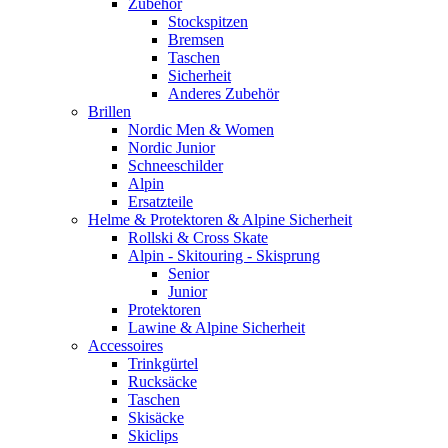
Zubehör
Stockspitzen
Bremsen
Taschen
Sicherheit
Anderes Zubehör
Brillen
Nordic Men & Women
Nordic Junior
Schneeschilder
Alpin
Ersatzteile
Helme & Protektoren & Alpine Sicherheit
Rollski & Cross Skate
Alpin - Skitouring - Skisprung
Senior
Junior
Protektoren
Lawine & Alpine Sicherheit
Accessoires
Trinkgürtel
Rucksäcke
Taschen
Skisäcke
Skiclips