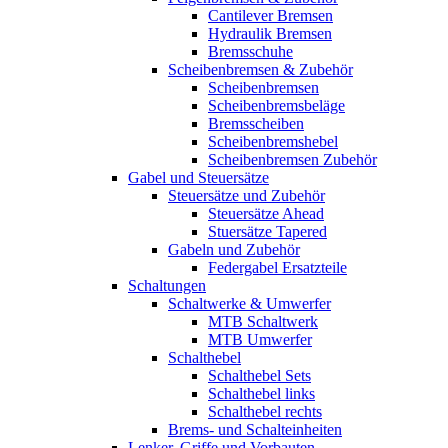
Cantilever Bremsen
Hydraulik Bremsen
Bremsschuhe
Scheibenbremsen & Zubehör
Scheibenbremsen
Scheibenbremsbeläge
Bremsscheiben
Scheibenbremshebel
Scheibenbremsen Zubehör
Gabel und Steuersätze
Steuersätze und Zubehör
Steuersätze Ahead
Stuersätze Tapered
Gabeln und Zubehör
Federgabel Ersatzteile
Schaltungen
Schaltwerke & Umwerfer
MTB Schaltwerk
MTB Umwerfer
Schalthebel
Schalthebel Sets
Schalthebel links
Schalthebel rechts
Brems- und Schalteinheiten
Lenker, Griffe und Vorbauten