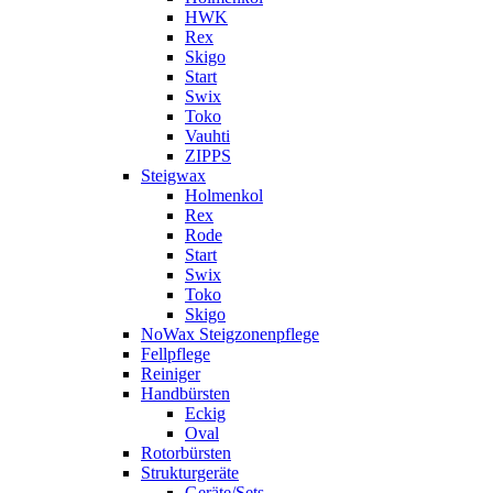
HWK
Rex
Skigo
Start
Swix
Toko
Vauhti
ZIPPS
Steigwax
Holmenkol
Rex
Rode
Start
Swix
Toko
Skigo
NoWax Steigzonenpflege
Fellpflege
Reiniger
Handbürsten
Eckig
Oval
Rotorbürsten
Strukturgeräte
Geräte/Sets