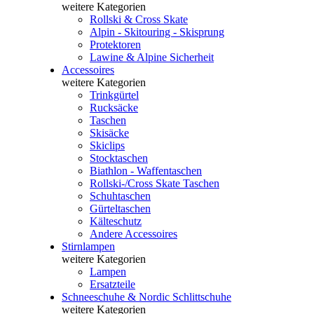
weitere Kategorien
Rollski & Cross Skate
Alpin - Skitouring - Skisprung
Protektoren
Lawine & Alpine Sicherheit
Accessoires
weitere Kategorien
Trinkgürtel
Rucksäcke
Taschen
Skisäcke
Skiclips
Stocktaschen
Biathlon - Waffentaschen
Rollski-/Cross Skate Taschen
Schuhtaschen
Gürteltaschen
Kälteschutz
Andere Accessoires
Stirnlampen
weitere Kategorien
Lampen
Ersatzteile
Schneeschuhe & Nordic Schlittschuhe
weitere Kategorien