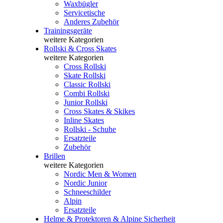
Waxbügler
Servicetische
Anderes Zubehör
Trainingsgeräte
weitere Kategorien
Rollski & Cross Skates
weitere Kategorien
Cross Rollski
Skate Rollski
Classic Rollski
Combi Rollski
Junior Rollski
Cross Skates & Skikes
Inline Skates
Rollski - Schuhe
Ersatzteile
Zubehör
Brillen
weitere Kategorien
Nordic Men & Women
Nordic Junior
Schneeschilder
Alpin
Ersatzteile
Helme & Protektoren & Alpine Sicherheit