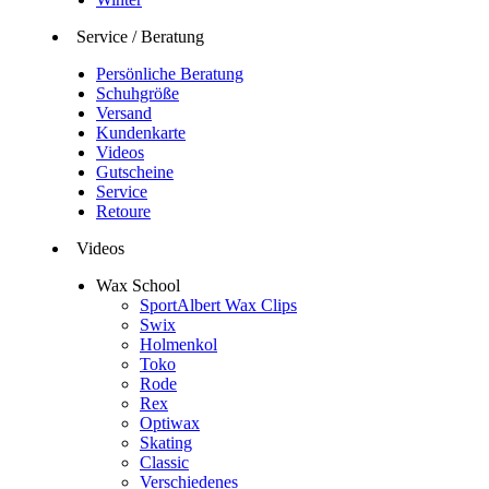
Service / Beratung
Persönliche Beratung
Schuhgröße
Versand
Kundenkarte
Videos
Gutscheine
Service
Retoure
Videos
Wax School
SportAlbert Wax Clips
Swix
Holmenkol
Toko
Rode
Rex
Optiwax
Skating
Classic
Verschiedenes