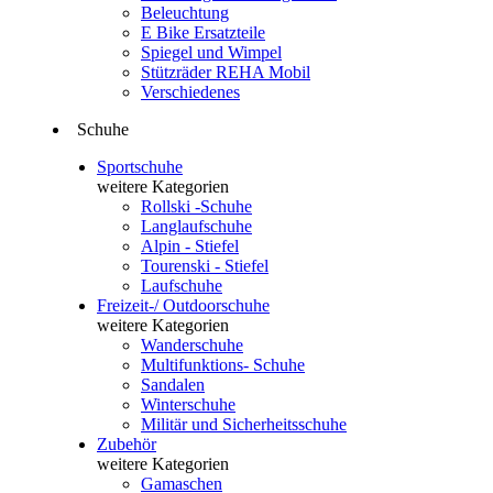
Beleuchtung
E Bike Ersatzteile
Spiegel und Wimpel
Stützräder REHA Mobil
Verschiedenes
Schuhe
Sportschuhe
weitere Kategorien
Rollski -Schuhe
Langlaufschuhe
Alpin - Stiefel
Tourenski - Stiefel
Laufschuhe
Freizeit-/ Outdoorschuhe
weitere Kategorien
Wanderschuhe
Multifunktions- Schuhe
Sandalen
Winterschuhe
Militär und Sicherheitsschuhe
Zubehör
weitere Kategorien
Gamaschen