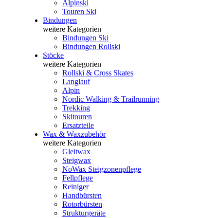
Alpinski
Touren Ski
Bindungen
weitere Kategorien
Bindungen Ski
Bindungen Rollski
Stöcke
weitere Kategorien
Rollski & Cross Skates
Langlauf
Alpin
Nordic Walking & Trailrunning
Trekking
Skitouren
Ersatzteile
Wax & Waxzubehör
weitere Kategorien
Gleitwax
Steigwax
NoWax Steigzonenpflege
Fellpflege
Reiniger
Handbürsten
Rotorbürsten
Strukturgeräte