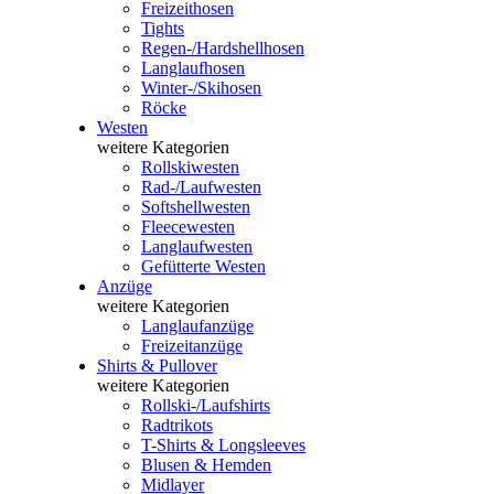
Freizeithosen
Tights
Regen-/Hardshellhosen
Langlaufhosen
Winter-/Skihosen
Röcke
Westen
weitere Kategorien
Rollskiwesten
Rad-/Laufwesten
Softshellwesten
Fleecewesten
Langlaufwesten
Gefütterte Westen
Anzüge
weitere Kategorien
Langlaufanzüge
Freizeitanzüge
Shirts & Pullover
weitere Kategorien
Rollski-/Laufshirts
Radtrikots
T-Shirts & Longsleeves
Blusen & Hemden
Midlayer