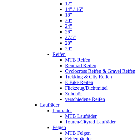
12"
14" / 16"
18"
20"
24"
26"
27,5"
28"
29"
Reifen
MTB Reifen
Rennrad Reifen
Cyclocross Reifen & Gravel Reifen
Trekking & City Reifen
E Bike Reifen
Flickzeug/Dichtmittel
Zubehör
verschiedene Reifen
Laufräder
Laufräder
MTB Laufräder
Touren/Cityrad Laufräder
Felgen
MTB Felgen
Felgenbänder