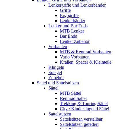
Lenkergriffe und Lenkerbänder
Griffe
Ergogriffe
Lenkerbänder
Lenker und Bar Ends
MTB Lenker
Bar Ends
Lenker Zubehör
Vorbauten
MTB & Rennrad Vorbauten
Vario Vorbauten
Krallen, Spacer & Kleinteile
Klingeln
Spiegel
Zubehör
Sattel und Sattelstützen
Sättel
MTB Sättel
Rennrad Sättel
Trekking & Touring Sättel
City / Kinder Jugend Sättel
Sattelstützen
Sattelstützen verstellbar
Sattelstützen gefedert