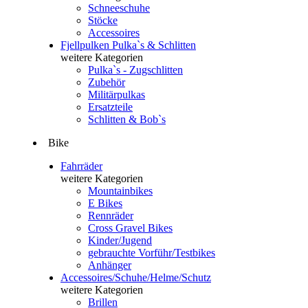
Schneeschuhe
Stöcke
Accessoires
Fjellpulken Pulka`s & Schlitten
weitere Kategorien
Pulka`s - Zugschlitten
Zubehör
Militärpulkas
Ersatzteile
Schlitten & Bob`s
Bike
Fahrräder
weitere Kategorien
Mountainbikes
E Bikes
Rennräder
Cross Gravel Bikes
Kinder/Jugend
gebrauchte Vorführ/Testbikes
Anhänger
Accessoires/Schuhe/Helme/Schutz
weitere Kategorien
Brillen