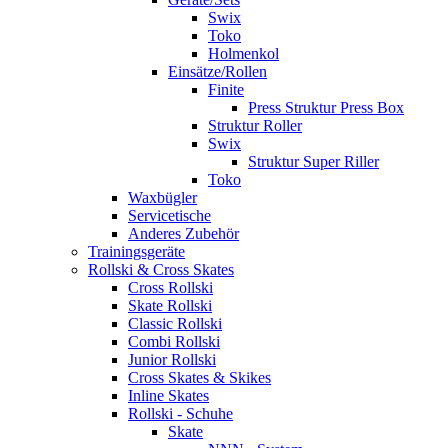
Swix
Toko
Holmenkol
Einsätze/Rollen
Finite
Press Struktur Press Box
Struktur Roller
Swix
Struktur Super Riller
Toko
Waxbügler
Servicetische
Anderes Zubehör
Trainingsgeräte
Rollski & Cross Skates
Cross Rollski
Skate Rollski
Classic Rollski
Combi Rollski
Junior Rollski
Cross Skates & Skikes
Inline Skates
Rollski - Schuhe
Skate