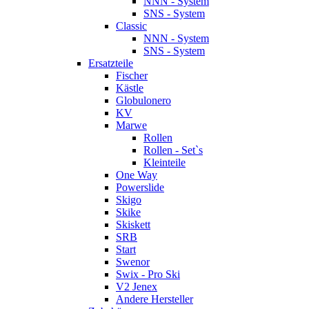
NNN - System
SNS - System
Classic
NNN - System
SNS - System
Ersatzteile
Fischer
Kästle
Globulonero
KV
Marwe
Rollen
Rollen - Set`s
Kleinteile
One Way
Powerslide
Skigo
Skike
Skiskett
SRB
Start
Swenor
Swix - Pro Ski
V2 Jenex
Andere Hersteller