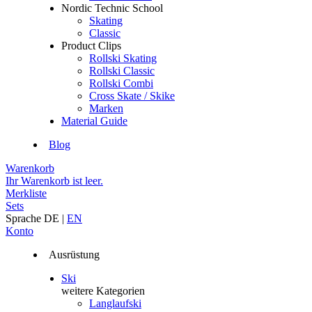
Nordic Technic School
Skating
Classic
Product Clips
Rollski Skating
Rollski Classic
Rollski Combi
Cross Skate / Skike
Marken
Material Guide
Blog
Warenkorb
Ihr Warenkorb ist leer.
Merkliste
Sets
Sprache
DE
|
EN
Konto
Ausrüstung
Ski
weitere Kategorien
Langlaufski