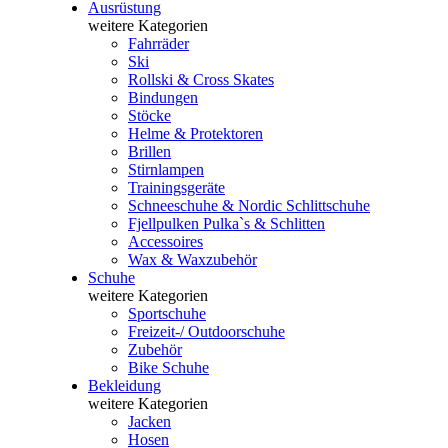
Ausrüstung
weitere Kategorien
Fahrräder
Ski
Rollski & Cross Skates
Bindungen
Stöcke
Helme & Protektoren
Brillen
Stirnlampen
Trainingsgeräte
Schneeschuhe & Nordic Schlittschuhe
Fjellpulken Pulka`s & Schlitten
Accessoires
Wax & Waxzubehör
Schuhe
weitere Kategorien
Sportschuhe
Freizeit-/ Outdoorschuhe
Zubehör
Bike Schuhe
Bekleidung
weitere Kategorien
Jacken
Hosen