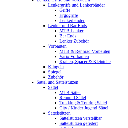
Lenkergriffe und Lenkerbänder
Griffe
Ergogriffe
Lenkerbänder
Lenker und Bar Ends
MTB Lenker
Bar Ends
Lenker Zubehör
Vorbauten
MTB & Rennrad Vorbauten
Vario Vorbauten
Krallen, Spacer & Kleinteile
Klingeln
Spiegel
Zubehör
Sattel und Sattelstützen
Sättel
MTB Sättel
Rennrad Sättel
Trekking & Touring Sättel
City / Kinder Jugend Sättel
Sattelstützen
Sattelstützen verstellbar
Sattelstützen gefedert