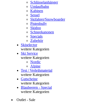
Schlüsselanhänger
Umlaufbahn
Kabinen
Sessel
Skifahrer/Snowboarder
Pistenbully
Skidoo
Schneekanonen
Specials
Zubehör
Skiselector
weitere Kategorien
Ski Service
weitere Kategorien
Nordic
Alpine
Test / Verleihmaterial
weitere Kategorien
Gutscheine
weitere Kategorien
Blaubeeren - Special
weitere Kategorien
Outlet - Sale