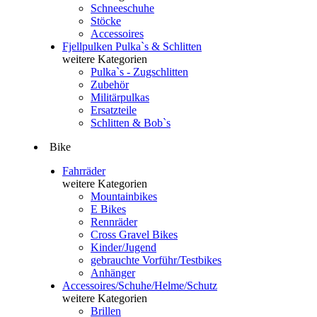
Schneeschuhe
Stöcke
Accessoires
Fjellpulken Pulka`s & Schlitten
weitere Kategorien
Pulka`s - Zugschlitten
Zubehör
Militärpulkas
Ersatzteile
Schlitten & Bob`s
Bike
Fahrräder
weitere Kategorien
Mountainbikes
E Bikes
Rennräder
Cross Gravel Bikes
Kinder/Jugend
gebrauchte Vorführ/Testbikes
Anhänger
Accessoires/Schuhe/Helme/Schutz
weitere Kategorien
Brillen