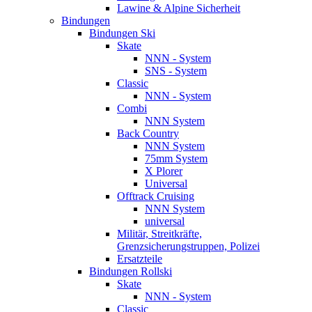
Lawine & Alpine Sicherheit
Bindungen
Bindungen Ski
Skate
NNN - System
SNS - System
Classic
NNN - System
Combi
NNN System
Back Country
NNN System
75mm System
X Plorer
Universal
Offtrack Cruising
NNN System
universal
Militär, Streitkräfte,
Grenzsicherungstruppen, Polizei
Ersatzteile
Bindungen Rollski
Skate
NNN - System
Classic