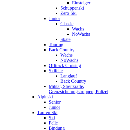
Einsteiger
Schuppenski
Zero-Ski
Junior
Classic
Wachs
NoWachs
Skate
Touring
Back Country
Wachs
NoWachs
Offtrack Cruising
Skifelle
Langlauf
Back Country
Militär, Streitkräfte,
Grenzsicherungstruppen, Polizei
Alpinski
Senior
Junior
Touren Ski
Ski
Felle
Bindung