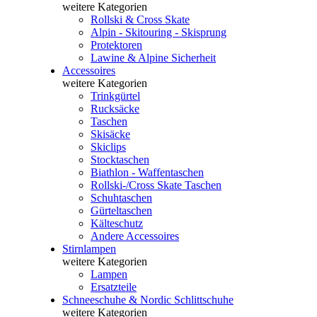
weitere Kategorien
Rollski & Cross Skate
Alpin - Skitouring - Skisprung
Protektoren
Lawine & Alpine Sicherheit
Accessoires
weitere Kategorien
Trinkgürtel
Rucksäcke
Taschen
Skisäcke
Skiclips
Stocktaschen
Biathlon - Waffentaschen
Rollski-/Cross Skate Taschen
Schuhtaschen
Gürteltaschen
Kälteschutz
Andere Accessoires
Stirnlampen
weitere Kategorien
Lampen
Ersatzteile
Schneeschuhe & Nordic Schlittschuhe
weitere Kategorien