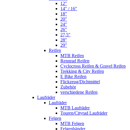
12"
14" / 16"
18"
20"
24"
26"
27,5"
28"
29"
Reifen
MTB Reifen
Rennrad Reifen
Cyclocross Reifen & Gravel Reifen
Trekking & City Reifen
E Bike Reifen
Flickzeug/Dichtmittel
Zubehör
verschiedene Reifen
Laufräder
Laufräder
MTB Laufräder
Touren/Cityrad Laufräder
Felgen
MTB Felgen
Felgenbänder