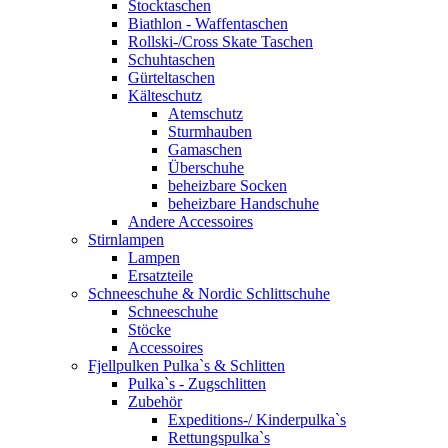
Stocktaschen
Biathlon - Waffentaschen
Rollski-/Cross Skate Taschen
Schuhtaschen
Gürteltaschen
Kälteschutz
Atemschutz
Sturmhauben
Gamaschen
Überschuhe
beheizbare Socken
beheizbare Handschuhe
Andere Accessoires
Stirnlampen
Lampen
Ersatzteile
Schneeschuhe & Nordic Schlittschuhe
Schneeschuhe
Stöcke
Accessoires
Fjellpulken Pulka`s & Schlitten
Pulka`s - Zugschlitten
Zubehör
Expeditions-/ Kinderpulka`s
Rettungspulka`s