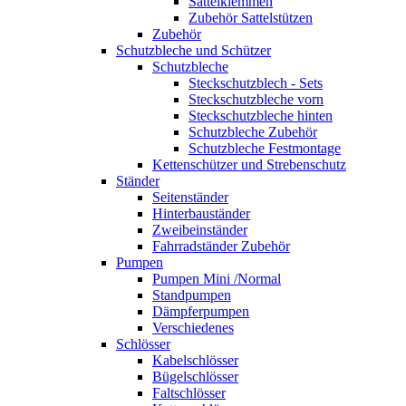
Sattelklemmen
Zubehör Sattelstützen
Zubehör
Schutzbleche und Schützer
Schutzbleche
Steckschutzblech - Sets
Steckschutzbleche vorn
Steckschutzbleche hinten
Schutzbleche Zubehör
Schutzbleche Festmontage
Kettenschützer und Strebenschutz
Ständer
Seitenständer
Hinterbauständer
Zweibeinständer
Fahrradständer Zubehör
Pumpen
Pumpen Mini /Normal
Standpumpen
Dämpferpumpen
Verschiedenes
Schlösser
Kabelschlösser
Bügelschlösser
Faltschlösser