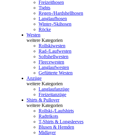
Freizeithosen
Tights
Regen-/Hardshellhosen
Langlaufhosen
Winter-/Skihosen
Röcke
Westen
weitere Kategorien
Rollskiwesten
Rad-/Laufwesten
Softshellwesten
Fleecewesten
Langlaufwesten
Gefütterte Westen
Anzüge
weitere Kategorien
Langlaufanzüge
Freizeitanzüge
Shirts & Pullover
weitere Kategorien
Rollski-/Laufshirts
Radtrikots
T-Shirts & Longsleeves
Blusen & Hemden
Midlayer