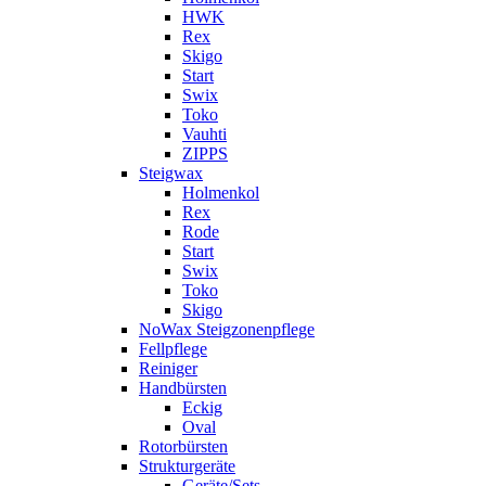
HWK
Rex
Skigo
Start
Swix
Toko
Vauhti
ZIPPS
Steigwax
Holmenkol
Rex
Rode
Start
Swix
Toko
Skigo
NoWax Steigzonenpflege
Fellpflege
Reiniger
Handbürsten
Eckig
Oval
Rotorbürsten
Strukturgeräte
Geräte/Sets