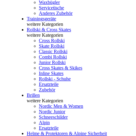
Waxbügler
Servicetische
Anderes Zubehör
Trainingsgeräte
weitere Kategorien
Rollski & Cross Skates
weitere Kategorien
Cross Rollski
Skate Rollski
Classic Rollski
Combi Rollski
Junior Rollski
Cross Skates & Skikes
Inline Skates
Rollski - Schuhe
Ersatzteile
Zubehör
Brillen
weitere Kategorien
Nordic Men & Women
Nordic Junior
Schneeschilder
Alpin
Ersatzteile
Helme & Protektoren & Alpine Sicherheit