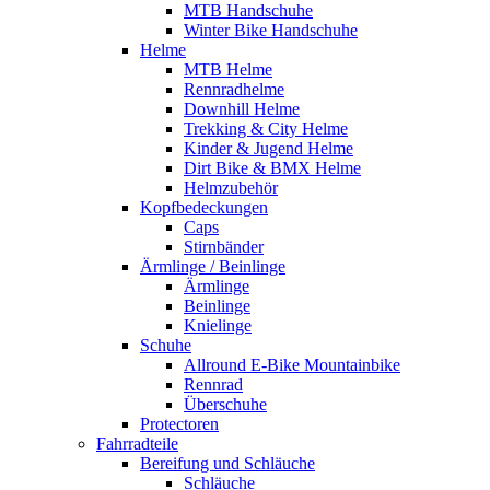
MTB Handschuhe
Winter Bike Handschuhe
Helme
MTB Helme
Rennradhelme
Downhill Helme
Trekking & City Helme
Kinder & Jugend Helme
Dirt Bike & BMX Helme
Helmzubehör
Kopfbedeckungen
Caps
Stirnbänder
Ärmlinge / Beinlinge
Ärmlinge
Beinlinge
Knielinge
Schuhe
Allround E-Bike Mountainbike
Rennrad
Überschuhe
Protectoren
Fahrradteile
Bereifung und Schläuche
Schläuche