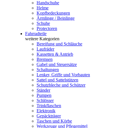
Handschuhe
Helme
Kopfbedeckungen
Ärmlinge / Beinlinge
Schuhe
Protectoren
Fahrradteile
weitere Kategorien
Bereifung und Schläuche
Laufräder
Kassetten & Antrieb
Bremsen
Gabel und Steuersätze
Schaltungen
Lenker, Griffe und Vorbauten
Sattel und Sattelstützen
Schutzbleche und Schützer
Ständer
Pumpen
Schlösser
Trinkflaschen
Elektronik
Gepäckträger
Taschen und Körbe
Werkzeuge und Pflegemittel