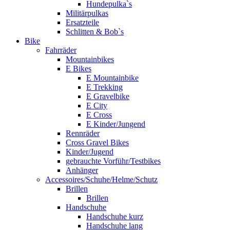
Hundepulka`s
Militärpulkas
Ersatzteile
Schlitten & Bob`s
Bike
Fahrräder
Mountainbikes
E Bikes
E Mountainbike
E Trekking
E Gravelbike
E City
E Cross
E Kinder/Jungend
Rennräder
Cross Gravel Bikes
Kinder/Jugend
gebrauchte Vorführ/Testbikes
Anhänger
Accessoires/Schuhe/Helme/Schutz
Brillen
Brillen
Handschuhe
Handschuhe kurz
Handschuhe lang