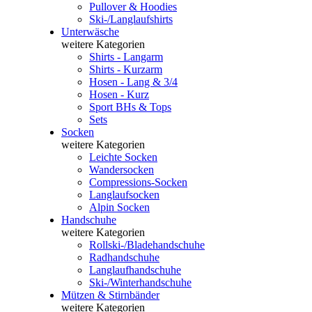
Pullover & Hoodies
Ski-/Langlaufshirts
Unterwäsche
weitere Kategorien
Shirts - Langarm
Shirts - Kurzarm
Hosen - Lang & 3/4
Hosen - Kurz
Sport BHs & Tops
Sets
Socken
weitere Kategorien
Leichte Socken
Wandersocken
Compressions-Socken
Langlaufsocken
Alpin Socken
Handschuhe
weitere Kategorien
Rollski-/Bladehandschuhe
Radhandschuhe
Langlaufhandschuhe
Ski-/Winterhandschuhe
Mützen & Stirnbänder
weitere Kategorien