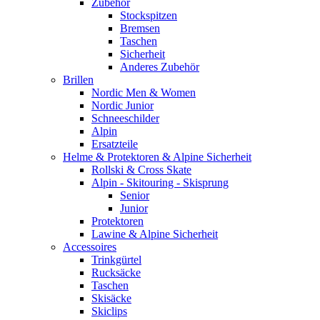
Zubehör
Stockspitzen
Bremsen
Taschen
Sicherheit
Anderes Zubehör
Brillen
Nordic Men & Women
Nordic Junior
Schneeschilder
Alpin
Ersatzteile
Helme & Protektoren & Alpine Sicherheit
Rollski & Cross Skate
Alpin - Skitouring - Skisprung
Senior
Junior
Protektoren
Lawine & Alpine Sicherheit
Accessoires
Trinkgürtel
Rucksäcke
Taschen
Skisäcke
Skiclips