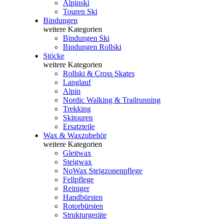
Alpinski
Touren Ski
Bindungen
weitere Kategorien
Bindungen Ski
Bindungen Rollski
Stöcke
weitere Kategorien
Rollski & Cross Skates
Langlauf
Alpin
Nordic Walking & Trailrunning
Trekking
Skitouren
Ersatzteile
Wax & Waxzubehör
weitere Kategorien
Gleitwax
Steigwax
NoWax Steigzonenpflege
Fellpflege
Reiniger
Handbürsten
Rotorbürsten
Strukturgeräte