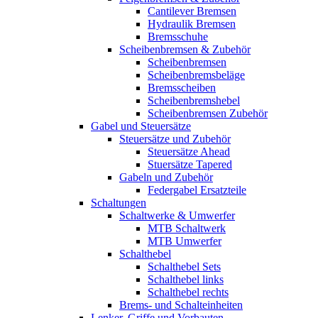
Cantilever Bremsen
Hydraulik Bremsen
Bremsschuhe
Scheibenbremsen & Zubehör
Scheibenbremsen
Scheibenbremsbeläge
Bremsscheiben
Scheibenbremshebel
Scheibenbremsen Zubehör
Gabel und Steuersätze
Steuersätze und Zubehör
Steuersätze Ahead
Stuersätze Tapered
Gabeln und Zubehör
Federgabel Ersatzteile
Schaltungen
Schaltwerke & Umwerfer
MTB Schaltwerk
MTB Umwerfer
Schalthebel
Schalthebel Sets
Schalthebel links
Schalthebel rechts
Brems- und Schalteinheiten
Lenker, Griffe und Vorbauten