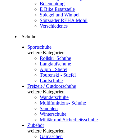
Beleuchtung
E Bike Ersatzteile
Spiegel und Wimpel
Stützräder REHA Mobil
Verschiedenes
Schuhe
Sportschuhe
weitere Kategorien
Rollski -Schuhe
Langlaufschuhe
Alpin - Stiefel
Tourenski - Stiefel
Laufschuhe
Freizeit-/ Outdoorschuhe
weitere Kategorien
Wanderschuhe
Multifunktions- Schuhe
Sandalen
Winterschuhe
Militär und Sicherheitsschuhe
Zubehör
weitere Kategorien
Gamaschen