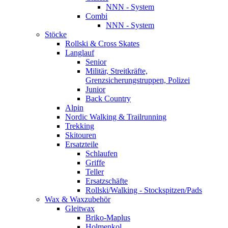
NNN - System
Combi
NNN - System
Stöcke
Rollski & Cross Skates
Langlauf
Senior
Militär, Streitkräfte,
Grenzsicherungstruppen, Polizei
Junior
Back Country
Alpin
Nordic Walking & Trailrunning
Trekking
Skitouren
Ersatzteile
Schlaufen
Griffe
Teller
Ersatzschäfte
Rollski/Walking - Stockspitzen/Pads
Wax & Waxzubehör
Gleitwax
Briko-Maplus
Holmenkol