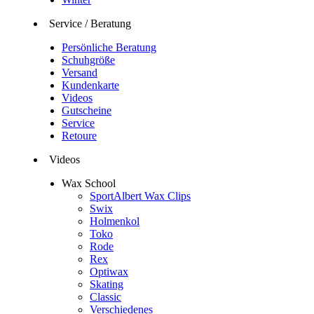
Service / Beratung
Persönliche Beratung
Schuhgröße
Versand
Kundenkarte
Videos
Gutscheine
Service
Retoure
Videos
Wax School
SportAlbert Wax Clips
Swix
Holmenkol
Toko
Rode
Rex
Optiwax
Skating
Classic
Verschiedenes