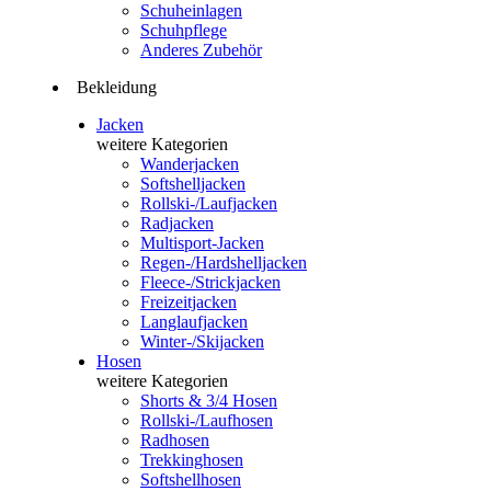
Schuheinlagen
Schuhpflege
Anderes Zubehör
Bekleidung
Jacken
weitere Kategorien
Wanderjacken
Softshelljacken
Rollski-/Laufjacken
Radjacken
Multisport-Jacken
Regen-/Hardshelljacken
Fleece-/Strickjacken
Freizeitjacken
Langlaufjacken
Winter-/Skijacken
Hosen
weitere Kategorien
Shorts & 3/4 Hosen
Rollski-/Laufhosen
Radhosen
Trekkinghosen
Softshellhosen