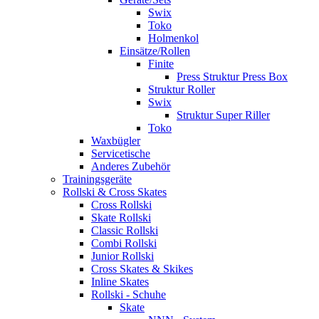
Swix
Toko
Holmenkol
Einsätze/Rollen
Finite
Press Struktur Press Box
Struktur Roller
Swix
Struktur Super Riller
Toko
Waxbügler
Servicetische
Anderes Zubehör
Trainingsgeräte
Rollski & Cross Skates
Cross Rollski
Skate Rollski
Classic Rollski
Combi Rollski
Junior Rollski
Cross Skates & Skikes
Inline Skates
Rollski - Schuhe
Skate