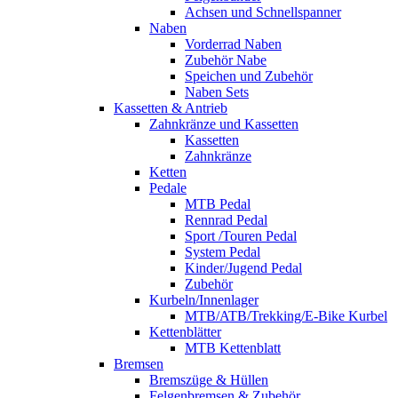
Achsen und Schnellspanner
Naben
Vorderrad Naben
Zubehör Nabe
Speichen und Zubehör
Naben Sets
Kassetten & Antrieb
Zahnkränze und Kassetten
Kassetten
Zahnkränze
Ketten
Pedale
MTB Pedal
Rennrad Pedal
Sport /Touren Pedal
System Pedal
Kinder/Jugend Pedal
Zubehör
Kurbeln/Innenlager
MTB/ATB/Trekking/E-Bike Kurbel
Kettenblätter
MTB Kettenblatt
Bremsen
Bremszüge & Hüllen
Felgenbremsen & Zubehör