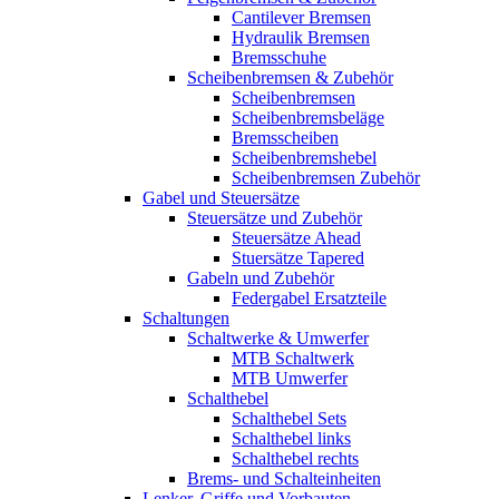
Cantilever Bremsen
Hydraulik Bremsen
Bremsschuhe
Scheibenbremsen & Zubehör
Scheibenbremsen
Scheibenbremsbeläge
Bremsscheiben
Scheibenbremshebel
Scheibenbremsen Zubehör
Gabel und Steuersätze
Steuersätze und Zubehör
Steuersätze Ahead
Stuersätze Tapered
Gabeln und Zubehör
Federgabel Ersatzteile
Schaltungen
Schaltwerke & Umwerfer
MTB Schaltwerk
MTB Umwerfer
Schalthebel
Schalthebel Sets
Schalthebel links
Schalthebel rechts
Brems- und Schalteinheiten
Lenker, Griffe und Vorbauten