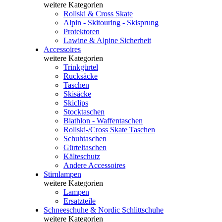
weitere Kategorien
Rollski & Cross Skate
Alpin - Skitouring - Skisprung
Protektoren
Lawine & Alpine Sicherheit
Accessoires
weitere Kategorien
Trinkgürtel
Rucksäcke
Taschen
Skisäcke
Skiclips
Stocktaschen
Biathlon - Waffentaschen
Rollski-/Cross Skate Taschen
Schuhtaschen
Gürteltaschen
Kälteschutz
Andere Accessoires
Stirnlampen
weitere Kategorien
Lampen
Ersatzteile
Schneeschuhe & Nordic Schlittschuhe
weitere Kategorien