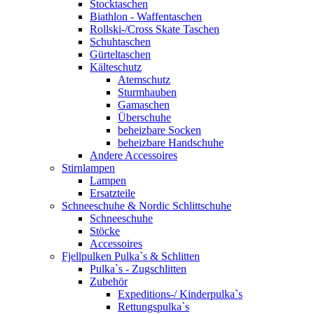
Stocktaschen
Biathlon - Waffentaschen
Rollski-/Cross Skate Taschen
Schuhtaschen
Gürteltaschen
Kälteschutz
Atemschutz
Sturmhauben
Gamaschen
Überschuhe
beheizbare Socken
beheizbare Handschuhe
Andere Accessoires
Stirnlampen
Lampen
Ersatzteile
Schneeschuhe & Nordic Schlittschuhe
Schneeschuhe
Stöcke
Accessoires
Fjellpulken Pulka`s & Schlitten
Pulka`s - Zugschlitten
Zubehör
Expeditions-/ Kinderpulka`s
Rettungspulka`s