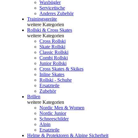
Waxbügler
Servicetische
Anderes Zubehör
Trainingsgeräte
weitere Kategorien
Rollski & Cross Skates
weitere Kategorien
Cross Rollski
Skate Rollski
Classic Rollski
Combi Rollski
Junior Rollski
Cross Skates & Skikes
Inline Skates
Rollski - Schuhe
Ersatzteile
Zubehör
Brillen
weitere Kategorien
Nordic Men & Women
Nordic Junior
Schneeschilder
Alpin
Ersatzteile
Helme & Protektoren & Alpine Sicherheit