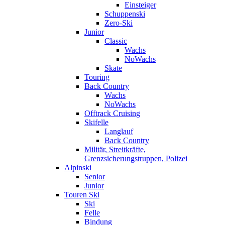
Einsteiger
Schuppenski
Zero-Ski
Junior
Classic
Wachs
NoWachs
Skate
Touring
Back Country
Wachs
NoWachs
Offtrack Cruising
Skifelle
Langlauf
Back Country
Militär, Streitkräfte,
Grenzsicherungstruppen, Polizei
Alpinski
Senior
Junior
Touren Ski
Ski
Felle
Bindung