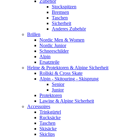
Zubehör
Stockspitzen
Bremsen
Taschen
Sicherheit
Anderes Zubehör
Brillen
Nordic Men & Women
Nordic Junior
Schneeschilder
Alpin
Ersatzteile
Helme & Protektoren & Alpine Sicherheit
Rollski & Cross Skate
Alpin - Skitouring - Skisprung
Senior
Junior
Protektoren
Lawine & Alpine Sicherheit
Accessoires
Trinkgürtel
Rucksäcke
Taschen
Skisäcke
Skiclips