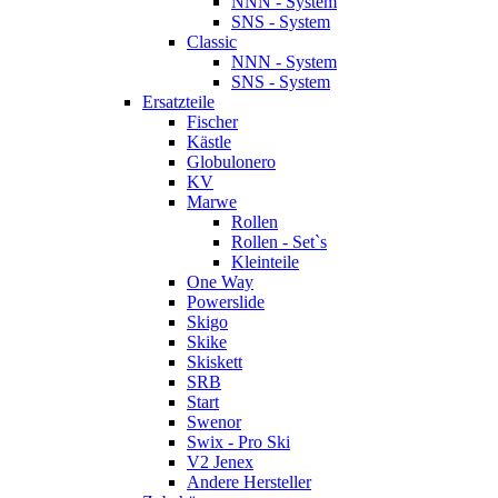
NNN - System
SNS - System
Classic
NNN - System
SNS - System
Ersatzteile
Fischer
Kästle
Globulonero
KV
Marwe
Rollen
Rollen - Set`s
Kleinteile
One Way
Powerslide
Skigo
Skike
Skiskett
SRB
Start
Swenor
Swix - Pro Ski
V2 Jenex
Andere Hersteller