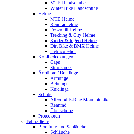
MTB Handschuhe
Winter Bike Handschuhe
Helme
MTB Helme
Rennradhelme
Downhill Helme
Trekking & City Helme
Kinder & Jugend Helme
Dirt Bike & BMX Helme
Helmzubehör
Kopfbedeckungen
Caps
Stirnbänder
Ärmlinge / Beinlinge
Ärmlinge
Beinlinge
Knielinge
Schuhe
Allround E-Bike Mountainbike
Rennrad
Überschuhe
Protectoren
Fahrradteile
Bereifung und Schläuche
Schläuche