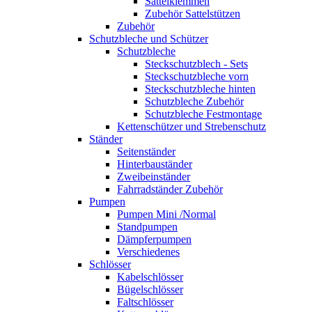
Sattelklemmen
Zubehör Sattelstützen
Zubehör
Schutzbleche und Schützer
Schutzbleche
Steckschutzblech - Sets
Steckschutzbleche vorn
Steckschutzbleche hinten
Schutzbleche Zubehör
Schutzbleche Festmontage
Kettenschützer und Strebenschutz
Ständer
Seitenständer
Hinterbauständer
Zweibeinständer
Fahrradständer Zubehör
Pumpen
Pumpen Mini /Normal
Standpumpen
Dämpferpumpen
Verschiedenes
Schlösser
Kabelschlösser
Bügelschlösser
Faltschlösser