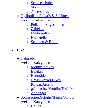
Schneeschuhe
Stöcke
Accessoires
Fjellpulken Pulka`s & Schlitten
weitere Kategorien
Pulka`s - Zugschlitten
Zubehör
Militärpulkas
Ersatzteile
Schlitten & Bob`s
Bike
Fahrräder
weitere Kategorien
Mountainbikes
E Bikes
Rennräder
Cross Gravel Bikes
Kinder/Jugend
gebrauchte Vorführ/Testbikes
Anhänger
Accessoires/Schuhe/Helme/Schutz
weitere Kategorien
Brillen