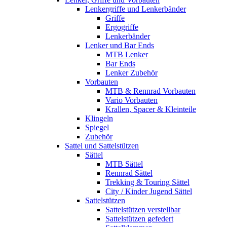
Lenkergriffe und Lenkerbänder
Griffe
Ergogriffe
Lenkerbänder
Lenker und Bar Ends
MTB Lenker
Bar Ends
Lenker Zubehör
Vorbauten
MTB & Rennrad Vorbauten
Vario Vorbauten
Krallen, Spacer & Kleinteile
Klingeln
Spiegel
Zubehör
Sattel und Sattelstützen
Sättel
MTB Sättel
Rennrad Sättel
Trekking & Touring Sättel
City / Kinder Jugend Sättel
Sattelstützen
Sattelstützen verstellbar
Sattelstützen gefedert