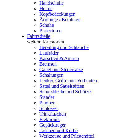
Handschuhe
Helme
Kopfbedeckungen
Ärmlinge / Beinlinge
Schuhe
Protectoren
Fahrradteile
weitere Kategorien
Bereifung und Schläuche
Laufräder
Kassetten & Antrieb
Bremsen
Gabel und Steuersätze
Schaltungen
Lenker, Griffe und Vorbauten
Sattel und Sattelstützen
Schutzbleche und Schützer
Ständer
Pumpen
Schlösser
Trinkflaschen
Elektronik
Gepäckträger
Taschen und Körbe
Werkzeuge und Pflegemittel