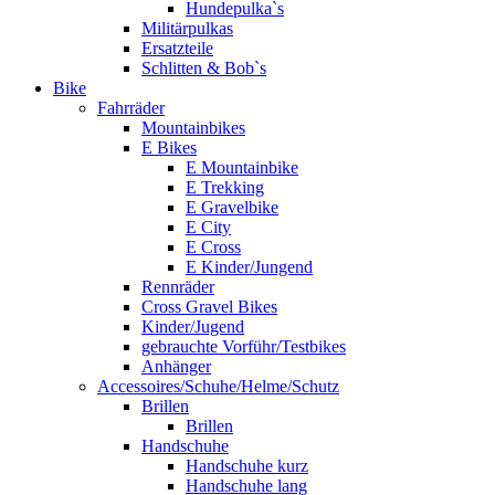
Hundepulka`s
Militärpulkas
Ersatzteile
Schlitten & Bob`s
Bike
Fahrräder
Mountainbikes
E Bikes
E Mountainbike
E Trekking
E Gravelbike
E City
E Cross
E Kinder/Jungend
Rennräder
Cross Gravel Bikes
Kinder/Jugend
gebrauchte Vorführ/Testbikes
Anhänger
Accessoires/Schuhe/Helme/Schutz
Brillen
Brillen
Handschuhe
Handschuhe kurz
Handschuhe lang