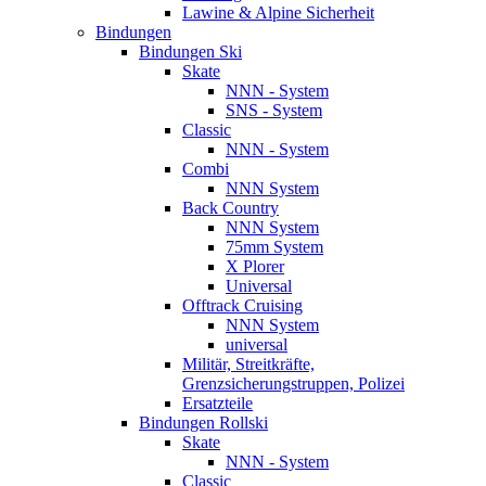
Lawine & Alpine Sicherheit
Bindungen
Bindungen Ski
Skate
NNN - System
SNS - System
Classic
NNN - System
Combi
NNN System
Back Country
NNN System
75mm System
X Plorer
Universal
Offtrack Cruising
NNN System
universal
Militär, Streitkräfte,
Grenzsicherungstruppen, Polizei
Ersatzteile
Bindungen Rollski
Skate
NNN - System
Classic