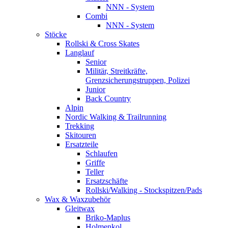
NNN - System
Combi
NNN - System
Stöcke
Rollski & Cross Skates
Langlauf
Senior
Militär, Streitkräfte,
Grenzsicherungstruppen, Polizei
Junior
Back Country
Alpin
Nordic Walking & Trailrunning
Trekking
Skitouren
Ersatzteile
Schlaufen
Griffe
Teller
Ersatzschäfte
Rollski/Walking - Stockspitzen/Pads
Wax & Waxzubehör
Gleitwax
Briko-Maplus
Holmenkol