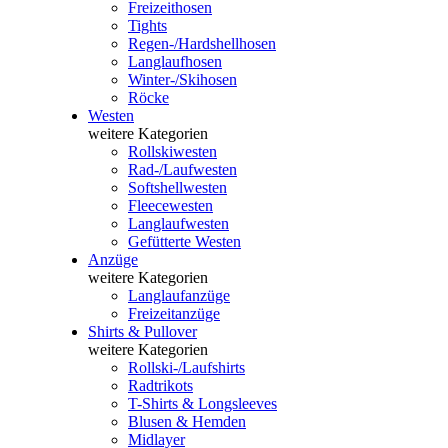
Freizeithosen
Tights
Regen-/Hardshellhosen
Langlaufhosen
Winter-/Skihosen
Röcke
Westen
weitere Kategorien
Rollskiwesten
Rad-/Laufwesten
Softshellwesten
Fleecewesten
Langlaufwesten
Gefütterte Westen
Anzüge
weitere Kategorien
Langlaufanzüge
Freizeitanzüge
Shirts & Pullover
weitere Kategorien
Rollski-/Laufshirts
Radtrikots
T-Shirts & Longsleeves
Blusen & Hemden
Midlayer