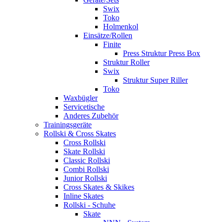
Swix
Toko
Holmenkol
Einsätze/Rollen
Finite
Press Struktur Press Box
Struktur Roller
Swix
Struktur Super Riller
Toko
Waxbügler
Servicetische
Anderes Zubehör
Trainingsgeräte
Rollski & Cross Skates
Cross Rollski
Skate Rollski
Classic Rollski
Combi Rollski
Junior Rollski
Cross Skates & Skikes
Inline Skates
Rollski - Schuhe
Skate