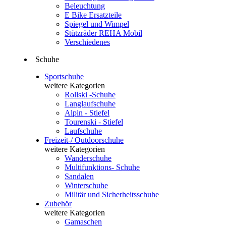
Beleuchtung
E Bike Ersatzteile
Spiegel und Wimpel
Stützräder REHA Mobil
Verschiedenes
Schuhe
Sportschuhe
weitere Kategorien
Rollski -Schuhe
Langlaufschuhe
Alpin - Stiefel
Tourenski - Stiefel
Laufschuhe
Freizeit-/ Outdoorschuhe
weitere Kategorien
Wanderschuhe
Multifunktions- Schuhe
Sandalen
Winterschuhe
Militär und Sicherheitsschuhe
Zubehör
weitere Kategorien
Gamaschen