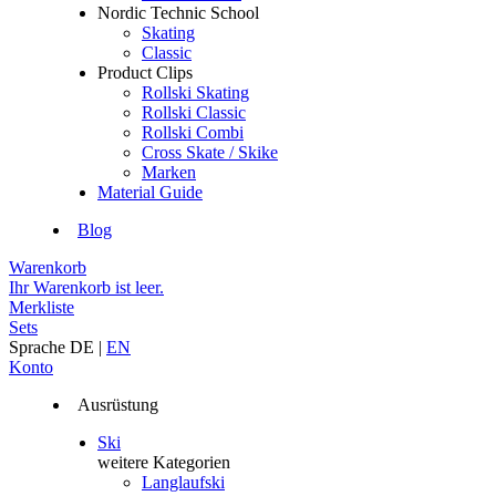
Nordic Technic School
Skating
Classic
Product Clips
Rollski Skating
Rollski Classic
Rollski Combi
Cross Skate / Skike
Marken
Material Guide
Blog
Warenkorb
Ihr Warenkorb ist leer.
Merkliste
Sets
Sprache
DE
|
EN
Konto
Ausrüstung
Ski
weitere Kategorien
Langlaufski