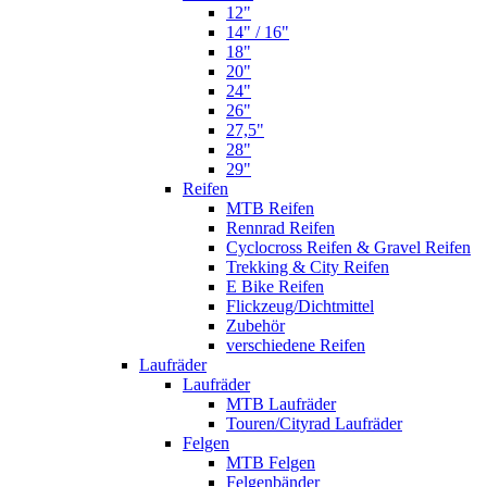
12"
14" / 16"
18"
20"
24"
26"
27,5"
28"
29"
Reifen
MTB Reifen
Rennrad Reifen
Cyclocross Reifen & Gravel Reifen
Trekking & City Reifen
E Bike Reifen
Flickzeug/Dichtmittel
Zubehör
verschiedene Reifen
Laufräder
Laufräder
MTB Laufräder
Touren/Cityrad Laufräder
Felgen
MTB Felgen
Felgenbänder