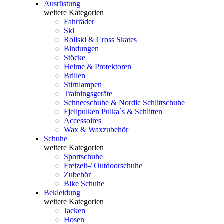
Ausrüstung
weitere Kategorien
Fahrräder
Ski
Rollski & Cross Skates
Bindungen
Stöcke
Helme & Protektoren
Brillen
Stirnlampen
Trainingsgeräte
Schneeschuhe & Nordic Schlittschuhe
Fjellpulken Pulka`s & Schlitten
Accessoires
Wax & Waxzubehör
Schuhe
weitere Kategorien
Sportschuhe
Freizeit-/ Outdoorschuhe
Zubehör
Bike Schuhe
Bekleidung
weitere Kategorien
Jacken
Hosen