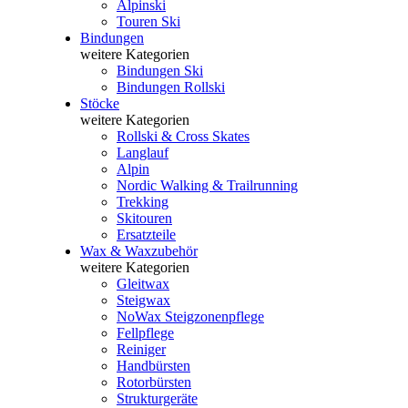
Alpinski
Touren Ski
Bindungen
weitere Kategorien
Bindungen Ski
Bindungen Rollski
Stöcke
weitere Kategorien
Rollski & Cross Skates
Langlauf
Alpin
Nordic Walking & Trailrunning
Trekking
Skitouren
Ersatzteile
Wax & Waxzubehör
weitere Kategorien
Gleitwax
Steigwax
NoWax Steigzonenpflege
Fellpflege
Reiniger
Handbürsten
Rotorbürsten
Strukturgeräte