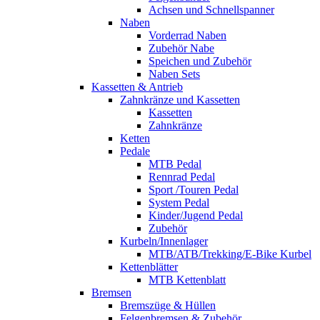
Achsen und Schnellspanner
Naben
Vorderrad Naben
Zubehör Nabe
Speichen und Zubehör
Naben Sets
Kassetten & Antrieb
Zahnkränze und Kassetten
Kassetten
Zahnkränze
Ketten
Pedale
MTB Pedal
Rennrad Pedal
Sport /Touren Pedal
System Pedal
Kinder/Jugend Pedal
Zubehör
Kurbeln/Innenlager
MTB/ATB/Trekking/E-Bike Kurbel
Kettenblätter
MTB Kettenblatt
Bremsen
Bremszüge & Hüllen
Felgenbremsen & Zubehör