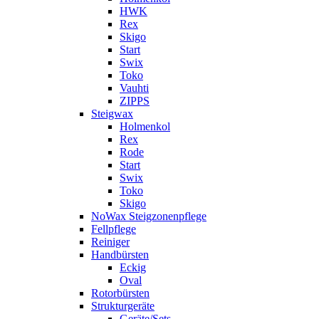
HWK
Rex
Skigo
Start
Swix
Toko
Vauhti
ZIPPS
Steigwax
Holmenkol
Rex
Rode
Start
Swix
Toko
Skigo
NoWax Steigzonenpflege
Fellpflege
Reiniger
Handbürsten
Eckig
Oval
Rotorbürsten
Strukturgeräte
Geräte/Sets