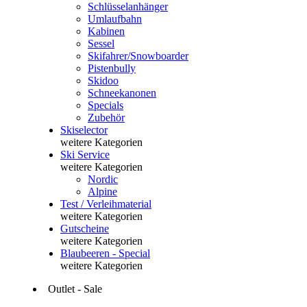
Schlüsselanhänger
Umlaufbahn
Kabinen
Sessel
Skifahrer/Snowboarder
Pistenbully
Skidoo
Schneekanonen
Specials
Zubehör
Skiselector
weitere Kategorien
Ski Service
weitere Kategorien
Nordic
Alpine
Test / Verleihmaterial
weitere Kategorien
Gutscheine
weitere Kategorien
Blaubeeren - Special
weitere Kategorien
Outlet - Sale