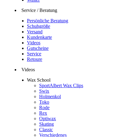
Service / Beratung
Persönliche Beratung
Schuhgröße
Versand
Kundenkarte
Videos
Gutscheine
Service
Retoure
Videos
Wax School
SportAlbert Wax Clips
Swix
Holmenkol
Toko
Rode
Rex
Optiwax
Skating
Classic
Verschiedenes