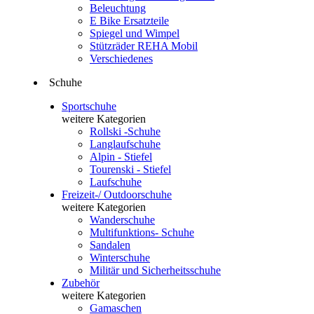
Beleuchtung
E Bike Ersatzteile
Spiegel und Wimpel
Stützräder REHA Mobil
Verschiedenes
Schuhe
Sportschuhe
weitere Kategorien
Rollski -Schuhe
Langlaufschuhe
Alpin - Stiefel
Tourenski - Stiefel
Laufschuhe
Freizeit-/ Outdoorschuhe
weitere Kategorien
Wanderschuhe
Multifunktions- Schuhe
Sandalen
Winterschuhe
Militär und Sicherheitsschuhe
Zubehör
weitere Kategorien
Gamaschen