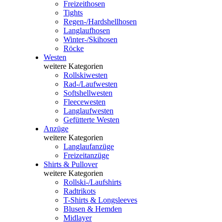
Freizeithosen
Tights
Regen-/Hardshellhosen
Langlaufhosen
Winter-/Skihosen
Röcke
Westen
weitere Kategorien
Rollskiwesten
Rad-/Laufwesten
Softshellwesten
Fleecewesten
Langlaufwesten
Gefütterte Westen
Anzüge
weitere Kategorien
Langlaufanzüge
Freizeitanzüge
Shirts & Pullover
weitere Kategorien
Rollski-/Laufshirts
Radtrikots
T-Shirts & Longsleeves
Blusen & Hemden
Midlayer