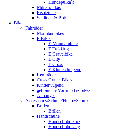
Hundepulka`s
Militärpulkas
Ersatzteile
Schlitten & Bob`s
Bike
Fahrräder
Mountainbikes
E Bikes
E Mountainbike
E Trekking
E Gravelbike
E City
E Cross
E Kinder/Jungend
Rennräder
Cross Gravel Bikes
Kinder/Jugend
gebrauchte Vorführ/Testbikes
Anhänger
Accessoires/Schuhe/Helme/Schutz
Brillen
Brillen
Handschuhe
Handschuhe kurz
Handschuhe lang