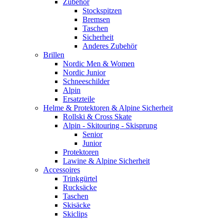
Zubehör
Stockspitzen
Bremsen
Taschen
Sicherheit
Anderes Zubehör
Brillen
Nordic Men & Women
Nordic Junior
Schneeschilder
Alpin
Ersatzteile
Helme & Protektoren & Alpine Sicherheit
Rollski & Cross Skate
Alpin - Skitouring - Skisprung
Senior
Junior
Protektoren
Lawine & Alpine Sicherheit
Accessoires
Trinkgürtel
Rucksäcke
Taschen
Skisäcke
Skiclips