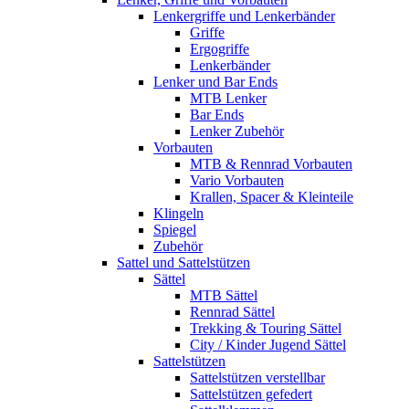
Lenkergriffe und Lenkerbänder
Griffe
Ergogriffe
Lenkerbänder
Lenker und Bar Ends
MTB Lenker
Bar Ends
Lenker Zubehör
Vorbauten
MTB & Rennrad Vorbauten
Vario Vorbauten
Krallen, Spacer & Kleinteile
Klingeln
Spiegel
Zubehör
Sattel und Sattelstützen
Sättel
MTB Sättel
Rennrad Sättel
Trekking & Touring Sättel
City / Kinder Jugend Sättel
Sattelstützen
Sattelstützen verstellbar
Sattelstützen gefedert