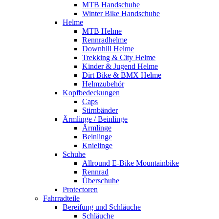
MTB Handschuhe
Winter Bike Handschuhe
Helme
MTB Helme
Rennradhelme
Downhill Helme
Trekking & City Helme
Kinder & Jugend Helme
Dirt Bike & BMX Helme
Helmzubehör
Kopfbedeckungen
Caps
Stirnbänder
Ärmlinge / Beinlinge
Ärmlinge
Beinlinge
Knielinge
Schuhe
Allround E-Bike Mountainbike
Rennrad
Überschuhe
Protectoren
Fahrradteile
Bereifung und Schläuche
Schläuche