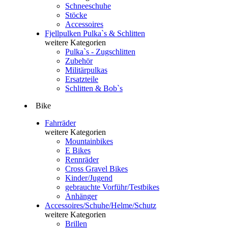
Schneeschuhe
Stöcke
Accessoires
Fjellpulken Pulka`s & Schlitten
weitere Kategorien
Pulka`s - Zugschlitten
Zubehör
Militärpulkas
Ersatzteile
Schlitten & Bob`s
Bike
Fahrräder
weitere Kategorien
Mountainbikes
E Bikes
Rennräder
Cross Gravel Bikes
Kinder/Jugend
gebrauchte Vorführ/Testbikes
Anhänger
Accessoires/Schuhe/Helme/Schutz
weitere Kategorien
Brillen