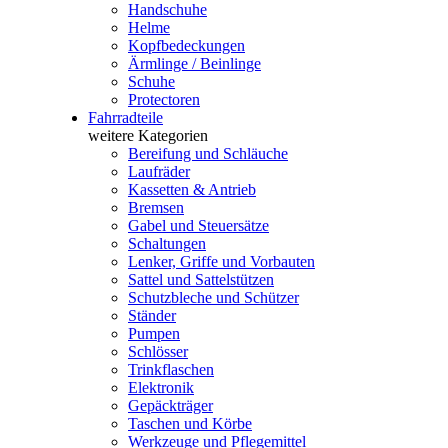
Handschuhe
Helme
Kopfbedeckungen
Ärmlinge / Beinlinge
Schuhe
Protectoren
Fahrradteile
weitere Kategorien
Bereifung und Schläuche
Laufräder
Kassetten & Antrieb
Bremsen
Gabel und Steuersätze
Schaltungen
Lenker, Griffe und Vorbauten
Sattel und Sattelstützen
Schutzbleche und Schützer
Ständer
Pumpen
Schlösser
Trinkflaschen
Elektronik
Gepäckträger
Taschen und Körbe
Werkzeuge und Pflegemittel