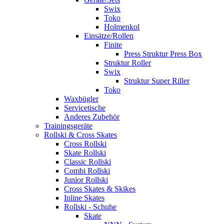
Swix
Toko
Holmenkol
Einsätze/Rollen
Finite
Press Struktur Press Box
Struktur Roller
Swix
Struktur Super Riller
Toko
Waxbügler
Servicetische
Anderes Zubehör
Trainingsgeräte
Rollski & Cross Skates
Cross Rollski
Skate Rollski
Classic Rollski
Combi Rollski
Junior Rollski
Cross Skates & Skikes
Inline Skates
Rollski - Schuhe
Skate