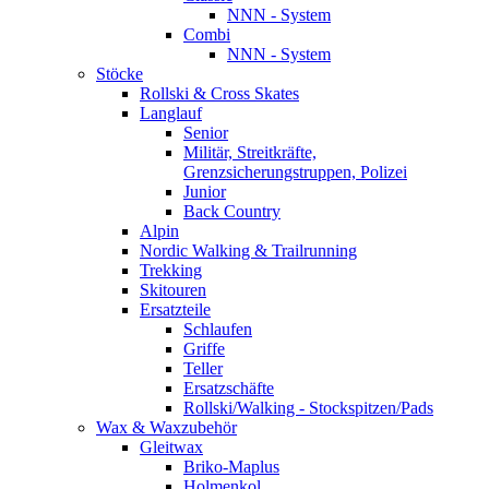
NNN - System
Combi
NNN - System
Stöcke
Rollski & Cross Skates
Langlauf
Senior
Militär, Streitkräfte,
Grenzsicherungstruppen, Polizei
Junior
Back Country
Alpin
Nordic Walking & Trailrunning
Trekking
Skitouren
Ersatzteile
Schlaufen
Griffe
Teller
Ersatzschäfte
Rollski/Walking - Stockspitzen/Pads
Wax & Waxzubehör
Gleitwax
Briko-Maplus
Holmenkol