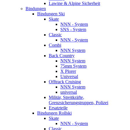
Lawine & Alpine Sicherheit
Bindungen
Bindungen Ski
Skate
NNN - System
SNS - System
Classic
NNN - System
Combi
NNN System
Back Country
NNN System
75mm System
X Plorer
Universal
Offtrack Cruising
NNN System
universal
Militär, Streitkräfte,
Grenzsicherungstruppen, Polizei
Ersatzteile
Bindungen Rollski
Skate
NNN - System
Classic