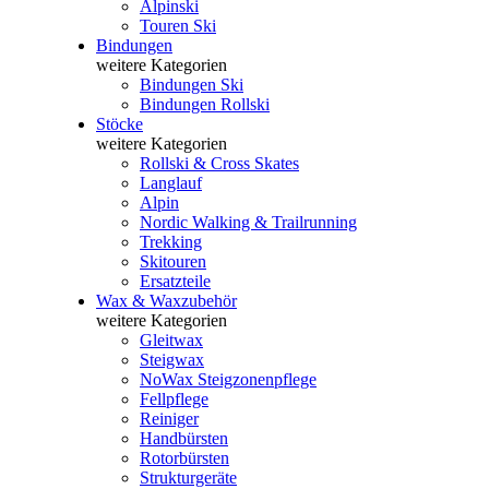
Alpinski
Touren Ski
Bindungen
weitere Kategorien
Bindungen Ski
Bindungen Rollski
Stöcke
weitere Kategorien
Rollski & Cross Skates
Langlauf
Alpin
Nordic Walking & Trailrunning
Trekking
Skitouren
Ersatzteile
Wax & Waxzubehör
weitere Kategorien
Gleitwax
Steigwax
NoWax Steigzonenpflege
Fellpflege
Reiniger
Handbürsten
Rotorbürsten
Strukturgeräte