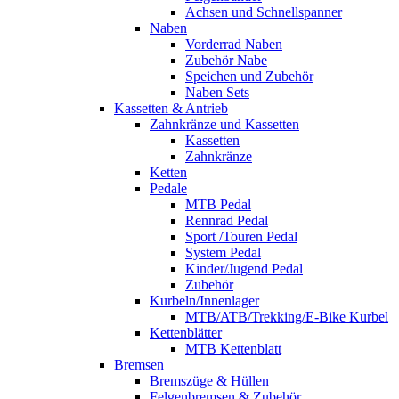
Achsen und Schnellspanner
Naben
Vorderrad Naben
Zubehör Nabe
Speichen und Zubehör
Naben Sets
Kassetten & Antrieb
Zahnkränze und Kassetten
Kassetten
Zahnkränze
Ketten
Pedale
MTB Pedal
Rennrad Pedal
Sport /Touren Pedal
System Pedal
Kinder/Jugend Pedal
Zubehör
Kurbeln/Innenlager
MTB/ATB/Trekking/E-Bike Kurbel
Kettenblätter
MTB Kettenblatt
Bremsen
Bremszüge & Hüllen
Felgenbremsen & Zubehör