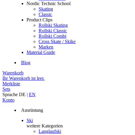
Nordic Technic School
Skating
Classic
Product Clips
Rollski Skating
Rollski Classic
Rollski Combi
Cross Skate / Skike
Marken
Material Guide
Blog
Warenkorb
Ihr Warenkorb ist leer.
Merkliste
Sets
Sprache
DE
|
EN
Konto
Ausrüstung
Ski
weitere Kategorien
Langlaufski