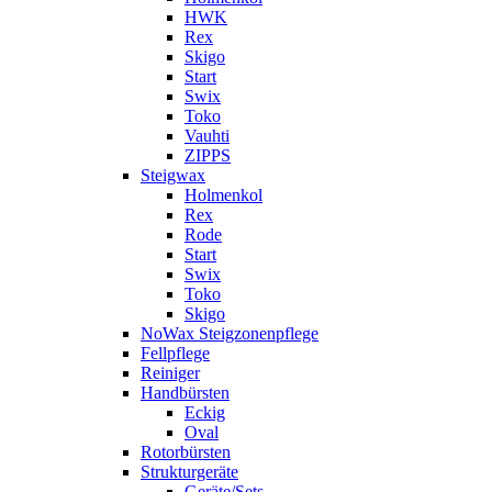
HWK
Rex
Skigo
Start
Swix
Toko
Vauhti
ZIPPS
Steigwax
Holmenkol
Rex
Rode
Start
Swix
Toko
Skigo
NoWax Steigzonenpflege
Fellpflege
Reiniger
Handbürsten
Eckig
Oval
Rotorbürsten
Strukturgeräte
Geräte/Sets