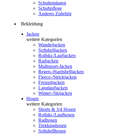
Schuheinlagen
Schuhpflege
Anderes Zubehör
Bekleidung
Jacken
weitere Kategorien
Wanderjacken
Softshelljacken
Rollski-/Laufjacken
Radjacken
Multisport-Jacken
Regen-/Hardshelljacken
Fleece-/Strickjacken
Freizeitjacken
Langlaufjacken
Winter-/Skijacken
Hosen
weitere Kategorien
Shorts & 3/4 Hosen
Rollski-/Laufhosen
Radhosen
Trekkinghosen
Softshellhosen