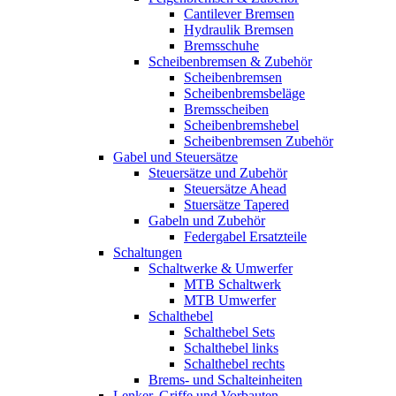
Cantilever Bremsen
Hydraulik Bremsen
Bremsschuhe
Scheibenbremsen & Zubehör
Scheibenbremsen
Scheibenbremsbeläge
Bremsscheiben
Scheibenbremshebel
Scheibenbremsen Zubehör
Gabel und Steuersätze
Steuersätze und Zubehör
Steuersätze Ahead
Stuersätze Tapered
Gabeln und Zubehör
Federgabel Ersatzteile
Schaltungen
Schaltwerke & Umwerfer
MTB Schaltwerk
MTB Umwerfer
Schalthebel
Schalthebel Sets
Schalthebel links
Schalthebel rechts
Brems- und Schalteinheiten
Lenker, Griffe und Vorbauten