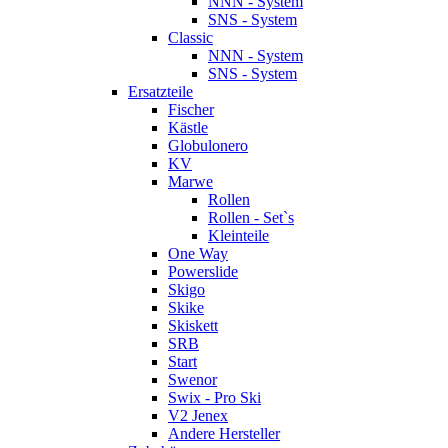
NNN - System
SNS - System
Classic
NNN - System
SNS - System
Ersatzteile
Fischer
Kästle
Globulonero
KV
Marwe
Rollen
Rollen - Set`s
Kleinteile
One Way
Powerslide
Skigo
Skike
Skiskett
SRB
Start
Swenor
Swix - Pro Ski
V2 Jenex
Andere Hersteller