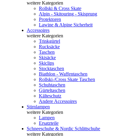
weitere Kategorien
Rollski & Cross Skate
Alpin - Skitouring - Skisprung
Protektoren
Lawine & Alpine Sicherheit
Accessoires
weitere Kategorien
Trinkgürtel
Rucksäcke
Taschen
Skisäcke
Skiclips
Stocktaschen
Biathlon - Waffentaschen
Rollski-/Cross Skate Taschen
Schuhtaschen
Gürteltaschen
Kälteschutz
Andere Accessoires
Stirnlampen
weitere Kategorien
Lampen
Ersatzteile
Schneeschuhe & Nordic Schlittschuhe
weitere Kategorien