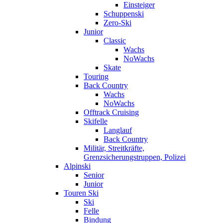
Einsteiger
Schuppenski
Zero-Ski
Junior
Classic
Wachs
NoWachs
Skate
Touring
Back Country
Wachs
NoWachs
Offtrack Cruising
Skifelle
Langlauf
Back Country
Militär, Streitkräfte,
Grenzsicherungstruppen, Polizei
Alpinski
Senior
Junior
Touren Ski
Ski
Felle
Bindung