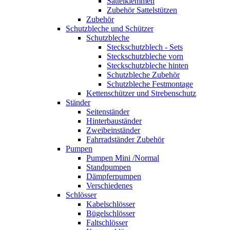
Sattelklemmen
Zubehör Sattelstützen
Zubehör
Schutzbleche und Schützer
Schutzbleche
Steckschutzblech - Sets
Steckschutzbleche vorn
Steckschutzbleche hinten
Schutzbleche Zubehör
Schutzbleche Festmontage
Kettenschützer und Strebenschutz
Ständer
Seitenständer
Hinterbauständer
Zweibeinständer
Fahrradständer Zubehör
Pumpen
Pumpen Mini /Normal
Standpumpen
Dämpferpumpen
Verschiedenes
Schlösser
Kabelschlösser
Bügelschlösser
Faltschlösser