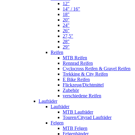
12"
14" / 16"
18"
20"
24"
26"
27,5"
28"
29"
Reifen
MTB Reifen
Rennrad Reifen
Cyclocross Reifen & Gravel Reifen
Trekking & City Reifen
E Bike Reifen
Flickzeug/Dichtmittel
Zubehör
verschiedene Reifen
Laufräder
Laufräder
MTB Laufräder
Touren/Cityrad Laufräder
Felgen
MTB Felgen
Felgenbänder