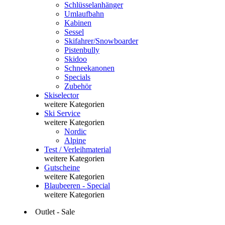
Schlüsselanhänger
Umlaufbahn
Kabinen
Sessel
Skifahrer/Snowboarder
Pistenbully
Skidoo
Schneekanonen
Specials
Zubehör
Skiselector
weitere Kategorien
Ski Service
weitere Kategorien
Nordic
Alpine
Test / Verleihmaterial
weitere Kategorien
Gutscheine
weitere Kategorien
Blaubeeren - Special
weitere Kategorien
Outlet - Sale