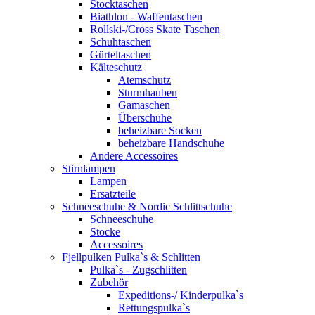
Stocktaschen
Biathlon - Waffentaschen
Rollski-/Cross Skate Taschen
Schuhtaschen
Gürteltaschen
Kälteschutz
Atemschutz
Sturmhauben
Gamaschen
Überschuhe
beheizbare Socken
beheizbare Handschuhe
Andere Accessoires
Stirnlampen
Lampen
Ersatzteile
Schneeschuhe & Nordic Schlittschuhe
Schneeschuhe
Stöcke
Accessoires
Fjellpulken Pulka`s & Schlitten
Pulka`s - Zugschlitten
Zubehör
Expeditions-/ Kinderpulka`s
Rettungspulka`s