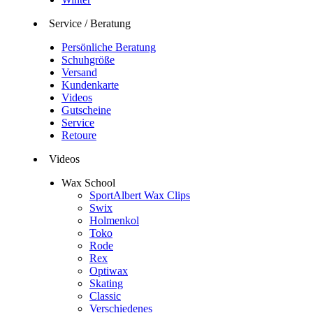
Service / Beratung
Persönliche Beratung
Schuhgröße
Versand
Kundenkarte
Videos
Gutscheine
Service
Retoure
Videos
Wax School
SportAlbert Wax Clips
Swix
Holmenkol
Toko
Rode
Rex
Optiwax
Skating
Classic
Verschiedenes