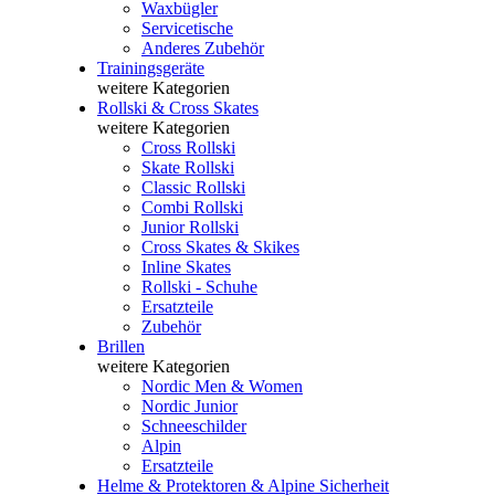
Waxbügler
Servicetische
Anderes Zubehör
Trainingsgeräte
weitere Kategorien
Rollski & Cross Skates
weitere Kategorien
Cross Rollski
Skate Rollski
Classic Rollski
Combi Rollski
Junior Rollski
Cross Skates & Skikes
Inline Skates
Rollski - Schuhe
Ersatzteile
Zubehör
Brillen
weitere Kategorien
Nordic Men & Women
Nordic Junior
Schneeschilder
Alpin
Ersatzteile
Helme & Protektoren & Alpine Sicherheit