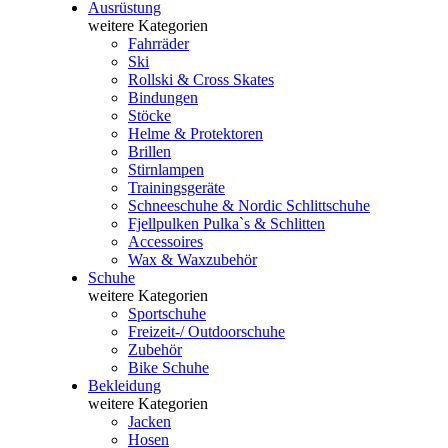
Ausrüstung
weitere Kategorien
Fahrräder
Ski
Rollski & Cross Skates
Bindungen
Stöcke
Helme & Protektoren
Brillen
Stirnlampen
Trainingsgeräte
Schneeschuhe & Nordic Schlittschuhe
Fjellpulken Pulka`s & Schlitten
Accessoires
Wax & Waxzubehör
Schuhe
weitere Kategorien
Sportschuhe
Freizeit-/ Outdoorschuhe
Zubehör
Bike Schuhe
Bekleidung
weitere Kategorien
Jacken
Hosen