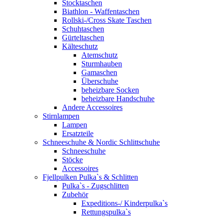
Stocktaschen
Biathlon - Waffentaschen
Rollski-/Cross Skate Taschen
Schuhtaschen
Gürteltaschen
Kälteschutz
Atemschutz
Sturmhauben
Gamaschen
Überschuhe
beheizbare Socken
beheizbare Handschuhe
Andere Accessoires
Stirnlampen
Lampen
Ersatzteile
Schneeschuhe & Nordic Schlittschuhe
Schneeschuhe
Stöcke
Accessoires
Fjellpulken Pulka`s & Schlitten
Pulka`s - Zugschlitten
Zubehör
Expeditions-/ Kinderpulka`s
Rettungspulka`s