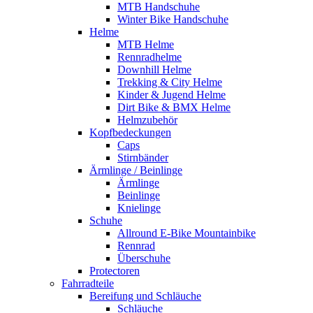
MTB Handschuhe
Winter Bike Handschuhe
Helme
MTB Helme
Rennradhelme
Downhill Helme
Trekking & City Helme
Kinder & Jugend Helme
Dirt Bike & BMX Helme
Helmzubehör
Kopfbedeckungen
Caps
Stirnbänder
Ärmlinge / Beinlinge
Ärmlinge
Beinlinge
Knielinge
Schuhe
Allround E-Bike Mountainbike
Rennrad
Überschuhe
Protectoren
Fahrradteile
Bereifung und Schläuche
Schläuche