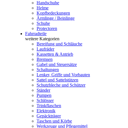
Handschuhe
Helme
Kopfbedeckungen
Ärmlinge / Beinlinge
Schuhe
Protectoren
Fahrradteile
weitere Kategorien
Bereifung und Schläuche
Laufräder
Kassetten & Antrieb
Bremsen
Gabel und Steuersätze
Schaltungen
Lenker, Griffe und Vorbauten
Sattel und Sattelstützen
Schutzbleche und Schützer
Ständer
Pumpen
Schlösser
Trinkflaschen
Elektronik
Gepäckträger
Taschen und Körbe
Werkzeuge und Pflegemittel