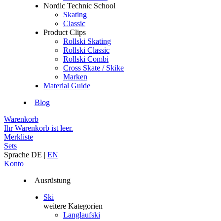
Nordic Technic School
Skating
Classic
Product Clips
Rollski Skating
Rollski Classic
Rollski Combi
Cross Skate / Skike
Marken
Material Guide
Blog
Warenkorb
Ihr Warenkorb ist leer.
Merkliste
Sets
Sprache
DE
|
EN
Konto
Ausrüstung
Ski
weitere Kategorien
Langlaufski