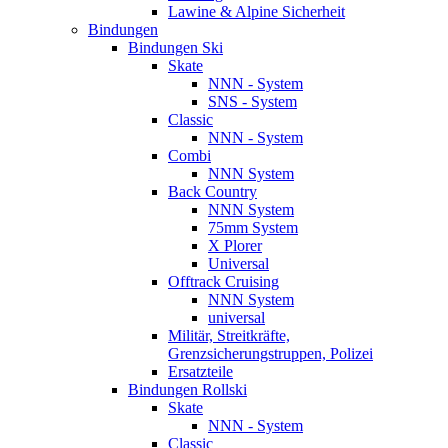
Lawine & Alpine Sicherheit
Bindungen
Bindungen Ski
Skate
NNN - System
SNS - System
Classic
NNN - System
Combi
NNN System
Back Country
NNN System
75mm System
X Plorer
Universal
Offtrack Cruising
NNN System
universal
Militär, Streitkräfte,
Grenzsicherungstruppen, Polizei
Ersatzteile
Bindungen Rollski
Skate
NNN - System
Classic