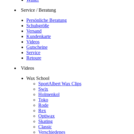
Service / Beratung
Persönliche Beratung
Schuhgröße
Versand
Kundenkarte
Videos
Gutscheine
Service
Retoure
Videos
Wax School
SportAlbert Wax Clips
Swix
Holmenkol
Toko
Rode
Rex
Optiwax
Skating
Classic
Verschiedenes