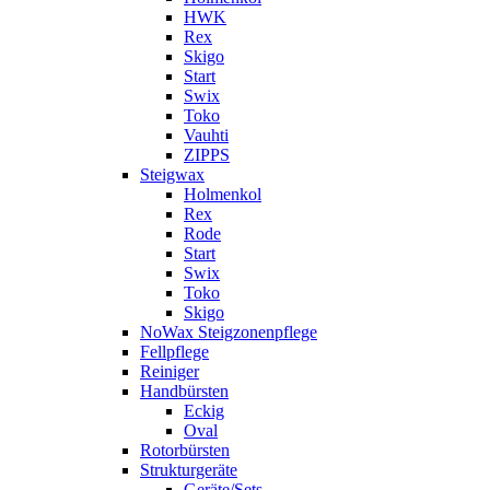
HWK
Rex
Skigo
Start
Swix
Toko
Vauhti
ZIPPS
Steigwax
Holmenkol
Rex
Rode
Start
Swix
Toko
Skigo
NoWax Steigzonenpflege
Fellpflege
Reiniger
Handbürsten
Eckig
Oval
Rotorbürsten
Strukturgeräte
Geräte/Sets