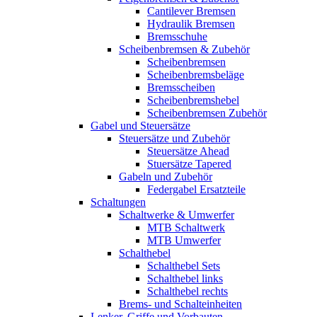
Cantilever Bremsen
Hydraulik Bremsen
Bremsschuhe
Scheibenbremsen & Zubehör
Scheibenbremsen
Scheibenbremsbeläge
Bremsscheiben
Scheibenbremshebel
Scheibenbremsen Zubehör
Gabel und Steuersätze
Steuersätze und Zubehör
Steuersätze Ahead
Stuersätze Tapered
Gabeln und Zubehör
Federgabel Ersatzteile
Schaltungen
Schaltwerke & Umwerfer
MTB Schaltwerk
MTB Umwerfer
Schalthebel
Schalthebel Sets
Schalthebel links
Schalthebel rechts
Brems- und Schalteinheiten
Lenker, Griffe und Vorbauten