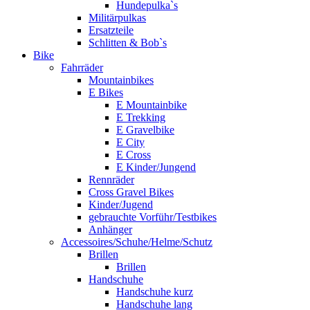
Hundepulka`s
Militärpulkas
Ersatzteile
Schlitten & Bob`s
Bike
Fahrräder
Mountainbikes
E Bikes
E Mountainbike
E Trekking
E Gravelbike
E City
E Cross
E Kinder/Jungend
Rennräder
Cross Gravel Bikes
Kinder/Jugend
gebrauchte Vorführ/Testbikes
Anhänger
Accessoires/Schuhe/Helme/Schutz
Brillen
Brillen
Handschuhe
Handschuhe kurz
Handschuhe lang