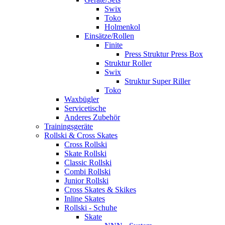
Swix
Toko
Holmenkol
Einsätze/Rollen
Finite
Press Struktur Press Box
Struktur Roller
Swix
Struktur Super Riller
Toko
Waxbügler
Servicetische
Anderes Zubehör
Trainingsgeräte
Rollski & Cross Skates
Cross Rollski
Skate Rollski
Classic Rollski
Combi Rollski
Junior Rollski
Cross Skates & Skikes
Inline Skates
Rollski - Schuhe
Skate