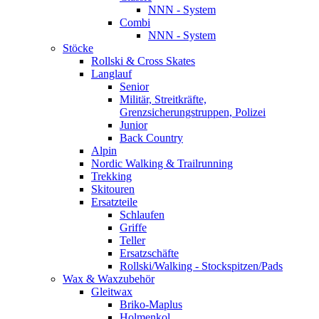
NNN - System
Combi
NNN - System
Stöcke
Rollski & Cross Skates
Langlauf
Senior
Militär, Streitkräfte,
Grenzsicherungstruppen, Polizei
Junior
Back Country
Alpin
Nordic Walking & Trailrunning
Trekking
Skitouren
Ersatzteile
Schlaufen
Griffe
Teller
Ersatzschäfte
Rollski/Walking - Stockspitzen/Pads
Wax & Waxzubehör
Gleitwax
Briko-Maplus
Holmenkol