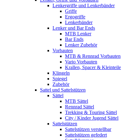
Lenkergriffe und Lenkerbänder
Griffe
Ergogriffe
Lenkerbänder
Lenker und Bar Ends
MTB Lenker
Bar Ends
Lenker Zubehör
Vorbauten
MTB & Rennrad Vorbauten
Vario Vorbauten
Krallen, Spacer & Kleinteile
Klingeln
Spiegel
Zubehör
Sattel und Sattelstützen
Sättel
MTB Sättel
Rennrad Sättel
Trekking & Touring Sättel
City / Kinder Jugend Sättel
Sattelstützen
Sattelstützen verstellbar
Sattelstützen gefedert