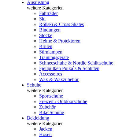
Ausrüstung
weitere Kategorien
Fahrräder
Ski
Rollski & Cross Skates
Bindungen
Stöcke
Helme & Protektoren
Brillen
Stirnlampen
Trainingsgeräte
Schneeschuhe & Nordic Schlittschuhe
Fjellpulken Pulka`s & Schlitten
Accessoires
Wax & Waxzubehör
Schuhe
weitere Kategorien
Sportschuhe
Freizeit-/ Outdoorschuhe
Zubehör
Bike Schuhe
Bekleidung
weitere Kategorien
Jacken
Hosen