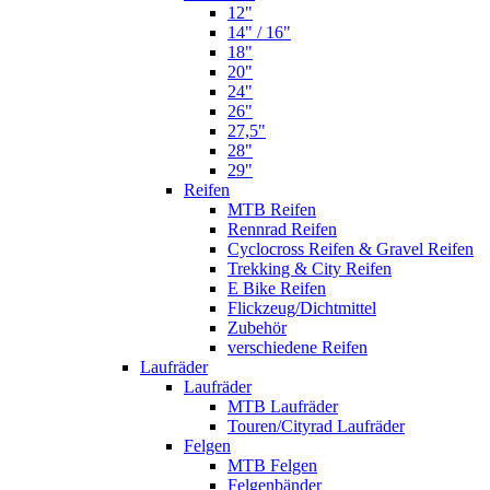
12"
14" / 16"
18"
20"
24"
26"
27,5"
28"
29"
Reifen
MTB Reifen
Rennrad Reifen
Cyclocross Reifen & Gravel Reifen
Trekking & City Reifen
E Bike Reifen
Flickzeug/Dichtmittel
Zubehör
verschiedene Reifen
Laufräder
Laufräder
MTB Laufräder
Touren/Cityrad Laufräder
Felgen
MTB Felgen
Felgenbänder