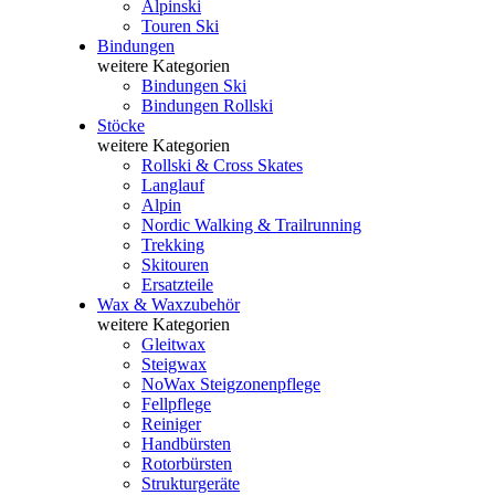
Alpinski
Touren Ski
Bindungen
weitere Kategorien
Bindungen Ski
Bindungen Rollski
Stöcke
weitere Kategorien
Rollski & Cross Skates
Langlauf
Alpin
Nordic Walking & Trailrunning
Trekking
Skitouren
Ersatzteile
Wax & Waxzubehör
weitere Kategorien
Gleitwax
Steigwax
NoWax Steigzonenpflege
Fellpflege
Reiniger
Handbürsten
Rotorbürsten
Strukturgeräte