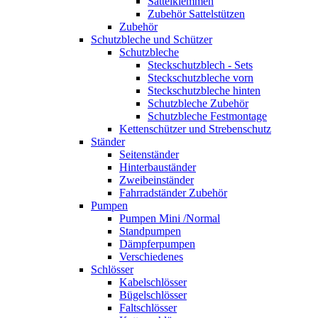
Sattelklemmen
Zubehör Sattelstützen
Zubehör
Schutzbleche und Schützer
Schutzbleche
Steckschutzblech - Sets
Steckschutzbleche vorn
Steckschutzbleche hinten
Schutzbleche Zubehör
Schutzbleche Festmontage
Kettenschützer und Strebenschutz
Ständer
Seitenständer
Hinterbauständer
Zweibeinständer
Fahrradständer Zubehör
Pumpen
Pumpen Mini /Normal
Standpumpen
Dämpferpumpen
Verschiedenes
Schlösser
Kabelschlösser
Bügelschlösser
Faltschlösser