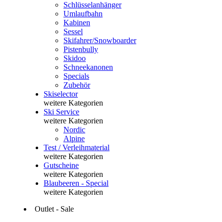
Schlüsselanhänger
Umlaufbahn
Kabinen
Sessel
Skifahrer/Snowboarder
Pistenbully
Skidoo
Schneekanonen
Specials
Zubehör
Skiselector
weitere Kategorien
Ski Service
weitere Kategorien
Nordic
Alpine
Test / Verleihmaterial
weitere Kategorien
Gutscheine
weitere Kategorien
Blaubeeren - Special
weitere Kategorien
Outlet - Sale