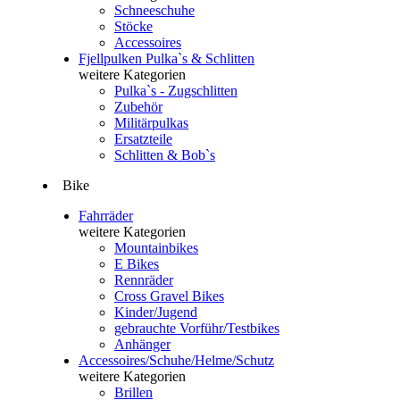
Schneeschuhe
Stöcke
Accessoires
Fjellpulken Pulka`s & Schlitten
weitere Kategorien
Pulka`s - Zugschlitten
Zubehör
Militärpulkas
Ersatzteile
Schlitten & Bob`s
Bike
Fahrräder
weitere Kategorien
Mountainbikes
E Bikes
Rennräder
Cross Gravel Bikes
Kinder/Jugend
gebrauchte Vorführ/Testbikes
Anhänger
Accessoires/Schuhe/Helme/Schutz
weitere Kategorien
Brillen