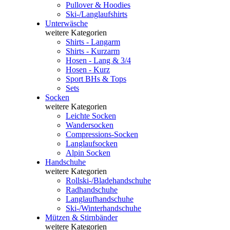
Pullover & Hoodies
Ski-/Langlaufshirts
Unterwäsche
weitere Kategorien
Shirts - Langarm
Shirts - Kurzarm
Hosen - Lang & 3/4
Hosen - Kurz
Sport BHs & Tops
Sets
Socken
weitere Kategorien
Leichte Socken
Wandersocken
Compressions-Socken
Langlaufsocken
Alpin Socken
Handschuhe
weitere Kategorien
Rollski-/Bladehandschuhe
Radhandschuhe
Langlaufhandschuhe
Ski-/Winterhandschuhe
Mützen & Stirnbänder
weitere Kategorien