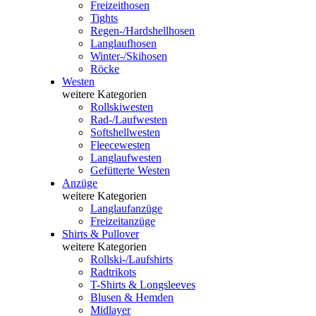
Freizeithosen
Tights
Regen-/Hardshellhosen
Langlaufhosen
Winter-/Skihosen
Röcke
Westen
weitere Kategorien
Rollskiwesten
Rad-/Laufwesten
Softshellwesten
Fleecewesten
Langlaufwesten
Gefütterte Westen
Anzüge
weitere Kategorien
Langlaufanzüge
Freizeitanzüge
Shirts & Pullover
weitere Kategorien
Rollski-/Laufshirts
Radtrikots
T-Shirts & Longsleeves
Blusen & Hemden
Midlayer