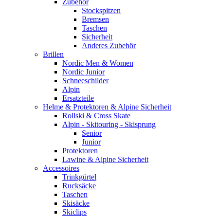
Zubehör
Stockspitzen
Bremsen
Taschen
Sicherheit
Anderes Zubehör
Brillen
Nordic Men & Women
Nordic Junior
Schneeschilder
Alpin
Ersatzteile
Helme & Protektoren & Alpine Sicherheit
Rollski & Cross Skate
Alpin - Skitouring - Skisprung
Senior
Junior
Protektoren
Lawine & Alpine Sicherheit
Accessoires
Trinkgürtel
Rucksäcke
Taschen
Skisäcke
Skiclips