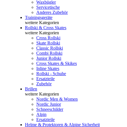
Waxbügler
Servicetische
Anderes Zubehör
Trainingsgeräte
weitere Kategorien
Rollski & Cross Skates
weitere Kategorien
Cross Rollski
Skate Rollski
Classic Rollski
Combi Rollski
Junior Rollski
Cross Skates & Skikes
Inline Skates
Rollski - Schuhe
Ersatzteile
Zubehör
Brillen
weitere Kategorien
Nordic Men & Women
Nordic Junior
Schneeschilder
Alpin
Ersatzteile
Helme & Protektoren & Alpine Sicherheit