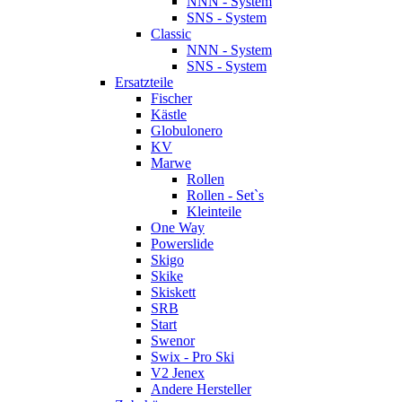
NNN - System
SNS - System
Classic
NNN - System
SNS - System
Ersatzteile
Fischer
Kästle
Globulonero
KV
Marwe
Rollen
Rollen - Set`s
Kleinteile
One Way
Powerslide
Skigo
Skike
Skiskett
SRB
Start
Swenor
Swix - Pro Ski
V2 Jenex
Andere Hersteller