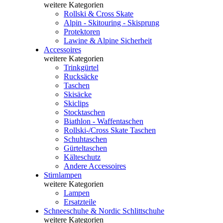
weitere Kategorien
Rollski & Cross Skate
Alpin - Skitouring - Skisprung
Protektoren
Lawine & Alpine Sicherheit
Accessoires
weitere Kategorien
Trinkgürtel
Rucksäcke
Taschen
Skisäcke
Skiclips
Stocktaschen
Biathlon - Waffentaschen
Rollski-/Cross Skate Taschen
Schuhtaschen
Gürteltaschen
Kälteschutz
Andere Accessoires
Stirnlampen
weitere Kategorien
Lampen
Ersatzteile
Schneeschuhe & Nordic Schlittschuhe
weitere Kategorien