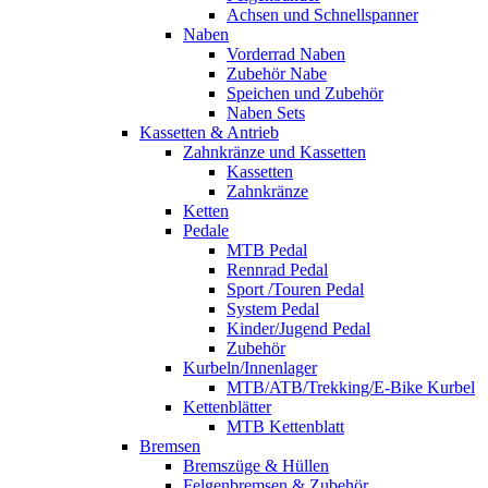
Achsen und Schnellspanner
Naben
Vorderrad Naben
Zubehör Nabe
Speichen und Zubehör
Naben Sets
Kassetten & Antrieb
Zahnkränze und Kassetten
Kassetten
Zahnkränze
Ketten
Pedale
MTB Pedal
Rennrad Pedal
Sport /Touren Pedal
System Pedal
Kinder/Jugend Pedal
Zubehör
Kurbeln/Innenlager
MTB/ATB/Trekking/E-Bike Kurbel
Kettenblätter
MTB Kettenblatt
Bremsen
Bremszüge & Hüllen
Felgenbremsen & Zubehör