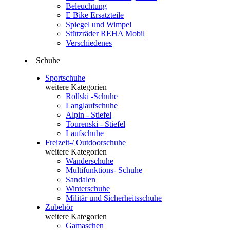
Beleuchtung
E Bike Ersatzteile
Spiegel und Wimpel
Stützräder REHA Mobil
Verschiedenes
Schuhe
Sportschuhe
weitere Kategorien
Rollski -Schuhe
Langlaufschuhe
Alpin - Stiefel
Tourenski - Stiefel
Laufschuhe
Freizeit-/ Outdoorschuhe
weitere Kategorien
Wanderschuhe
Multifunktions- Schuhe
Sandalen
Winterschuhe
Militär und Sicherheitsschuhe
Zubehör
weitere Kategorien
Gamaschen