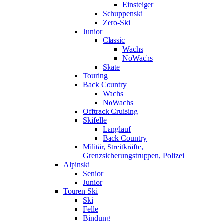
Einsteiger
Schuppenski
Zero-Ski
Junior
Classic
Wachs
NoWachs
Skate
Touring
Back Country
Wachs
NoWachs
Offtrack Cruising
Skifelle
Langlauf
Back Country
Militär, Streitkräfte,
Grenzsicherungstruppen, Polizei
Alpinski
Senior
Junior
Touren Ski
Ski
Felle
Bindung