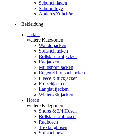
Schuheinlagen
Schuhpflege
Anderes Zubehör
Bekleidung
Jacken
weitere Kategorien
Wanderjacken
Softshelljacken
Rollski-/Laufjacken
Radjacken
Multisport-Jacken
Regen-/Hardshelljacken
Fleece-/Strickjacken
Freizeitjacken
Langlaufjacken
Winter-/Skijacken
Hosen
weitere Kategorien
Shorts & 3/4 Hosen
Rollski-/Laufhosen
Radhosen
Trekkinghosen
Softshellhosen