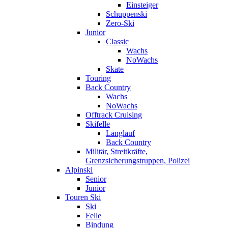
Einsteiger
Schuppenski
Zero-Ski
Junior
Classic
Wachs
NoWachs
Skate
Touring
Back Country
Wachs
NoWachs
Offtrack Cruising
Skifelle
Langlauf
Back Country
Militär, Streitkräfte,
Grenzsicherungstruppen, Polizei
Alpinski
Senior
Junior
Touren Ski
Ski
Felle
Bindung