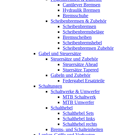
Cantilever Bremsen
Hydraulik Bremsen
Bremsschuhe
Scheibenbremsen & Zubehör
Scheibenbremsen
Scheibenbremsbeläge
Bremsscheiben
Scheibenbremshebel
Scheibenbremsen Zubehör
Gabel und Steuersätze
Steuersätze und Zubehör
Steuersätze Ahead
Stuersätze Tapered
Gabeln und Zubehör
Federgabel Ersatzteile
Schaltungen
Schaltwerke & Umwerfer
MTB Schaltwerk
MTB Umwerfer
Schalthebel
Schalthebel Sets
Schalthebel links
Schalthebel rechts
Brems- und Schalteinheiten
Lenker, Griffe und Vorbauten