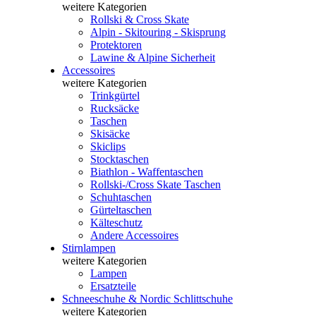
weitere Kategorien
Rollski & Cross Skate
Alpin - Skitouring - Skisprung
Protektoren
Lawine & Alpine Sicherheit
Accessoires
weitere Kategorien
Trinkgürtel
Rucksäcke
Taschen
Skisäcke
Skiclips
Stocktaschen
Biathlon - Waffentaschen
Rollski-/Cross Skate Taschen
Schuhtaschen
Gürteltaschen
Kälteschutz
Andere Accessoires
Stirnlampen
weitere Kategorien
Lampen
Ersatzteile
Schneeschuhe & Nordic Schlittschuhe
weitere Kategorien