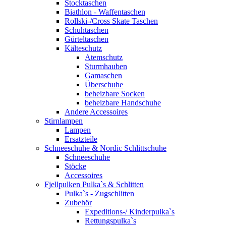
Stocktaschen
Biathlon - Waffentaschen
Rollski-/Cross Skate Taschen
Schuhtaschen
Gürteltaschen
Kälteschutz
Atemschutz
Sturmhauben
Gamaschen
Überschuhe
beheizbare Socken
beheizbare Handschuhe
Andere Accessoires
Stirnlampen
Lampen
Ersatzteile
Schneeschuhe & Nordic Schlittschuhe
Schneeschuhe
Stöcke
Accessoires
Fjellpulken Pulka`s & Schlitten
Pulka`s - Zugschlitten
Zubehör
Expeditions-/ Kinderpulka`s
Rettungspulka`s