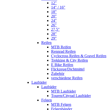
12"
14" / 16"
18"
20"
24"
26"
27,5"
28"
29"
Reifen
MTB Reifen
Rennrad Reifen
Cyclocross Reifen & Gravel Reifen
Trekking & City Reifen
E Bike Reifen
Flickzeug/Dichtmittel
Zubehör
verschiedene Reifen
Laufräder
Laufräder
MTB Laufräder
Touren/Cityrad Laufräder
Felgen
MTB Felgen
Felgenbänder