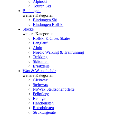
Alpinski
Touren Ski
Bindungen
weitere Kategorien
Bindungen Ski
Bindungen Rollski
Stöcke
weitere Kategorien
Rollski & Cross Skates
Langlauf
Alpin
Nordic Walking & Trailrunning
Trekking
Skitouren
Ersatzteile
Wax & Waxzubehör
weitere Kategorien
Gleitwax
Steigwax
NoWax Steigzonenpflege
Fellpflege
Reiniger
Handbürsten
Rotorbürsten
Strukturgeräte