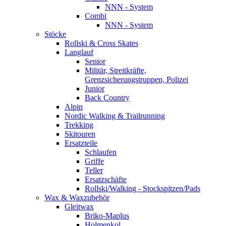
NNN - System
Combi
NNN - System
Stöcke
Rollski & Cross Skates
Langlauf
Senior
Militär, Streitkräfte,
Grenzsicherungstruppen, Polizei
Junior
Back Country
Alpin
Nordic Walking & Trailrunning
Trekking
Skitouren
Ersatzteile
Schlaufen
Griffe
Teller
Ersatzschäfte
Rollski/Walking - Stockspitzen/Pads
Wax & Waxzubehör
Gleitwax
Briko-Maplus
Holmenkol