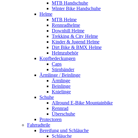
MTB Handschuhe
Winter Bike Handschuhe
Helme
MTB Helme
Rennradhelme
Downhill Helme
Trekking & City Helme
Kinder & Jugend Helme
Dirt Bike & BMX Helme
Helmzubehör
Kopfbedeckungen
Caps
Stirnbänder
Ärmlinge / Beinlinge
Ärmlinge
Beinlinge
Knielinge
Schuhe
Allround E-Bike Mountainbike
Rennrad
Überschuhe
Protectoren
Fahrradteile
Bereifung und Schläuche
Schläuche