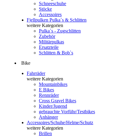
Schneeschuhe
Stöcke
Accessoires
Fjellpulken Pulka`s & Schlitten
weitere Kategorien
Pulka`s - Zugschlitten
Zubehör
Militärpulkas
Ersatzteile
Schlitten & Bob`s
Bike
Fahrräder
weitere Kategorien
Mountainbikes
E Bikes
Rennräder
Cross Gravel Bikes
Kinder/Jugend
gebrauchte Vorführ/Testbikes
Anhänger
Accessoires/Schuhe/Helme/Schutz
weitere Kategorien
Brillen