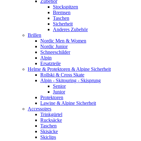
Zubehör
Stockspitzen
Bremsen
Taschen
Sicherheit
Anderes Zubehör
Brillen
Nordic Men & Women
Nordic Junior
Schneeschilder
Alpin
Ersatzteile
Helme & Protektoren & Alpine Sicherheit
Rollski & Cross Skate
Alpin - Skitouring - Skisprung
Senior
Junior
Protektoren
Lawine & Alpine Sicherheit
Accessoires
Trinkgürtel
Rucksäcke
Taschen
Skisäcke
Skiclips