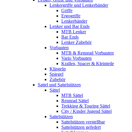
Lenkergriffe und Lenkerbänder
Griffe
Ergogriffe
Lenkerbänder
Lenker und Bar Ends
MTB Lenker
Bar Ends
Lenker Zubehör
Vorbauten
MTB & Rennrad Vorbauten
Vario Vorbauten
Krallen, Spacer & Kleinteile
Klingeln
Spiegel
Zubehör
Sattel und Sattelstützen
Sättel
MTB Sättel
Rennrad Sättel
Trekking & Touring Sättel
City / Kinder Jugend Sättel
Sattelstützen
Sattelstützen verstellbar
Sattelstützen gefedert