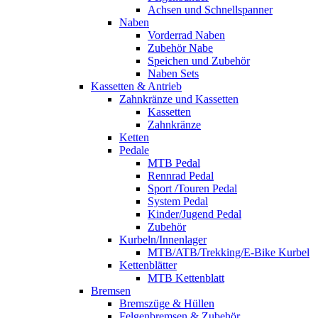
Achsen und Schnellspanner
Naben
Vorderrad Naben
Zubehör Nabe
Speichen und Zubehör
Naben Sets
Kassetten & Antrieb
Zahnkränze und Kassetten
Kassetten
Zahnkränze
Ketten
Pedale
MTB Pedal
Rennrad Pedal
Sport /Touren Pedal
System Pedal
Kinder/Jugend Pedal
Zubehör
Kurbeln/Innenlager
MTB/ATB/Trekking/E-Bike Kurbel
Kettenblätter
MTB Kettenblatt
Bremsen
Bremszüge & Hüllen
Felgenbremsen & Zubehör