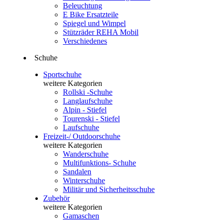
Beleuchtung
E Bike Ersatzteile
Spiegel und Wimpel
Stützräder REHA Mobil
Verschiedenes
Schuhe
Sportschuhe
weitere Kategorien
Rollski -Schuhe
Langlaufschuhe
Alpin - Stiefel
Tourenski - Stiefel
Laufschuhe
Freizeit-/ Outdoorschuhe
weitere Kategorien
Wanderschuhe
Multifunktions- Schuhe
Sandalen
Winterschuhe
Militär und Sicherheitsschuhe
Zubehör
weitere Kategorien
Gamaschen