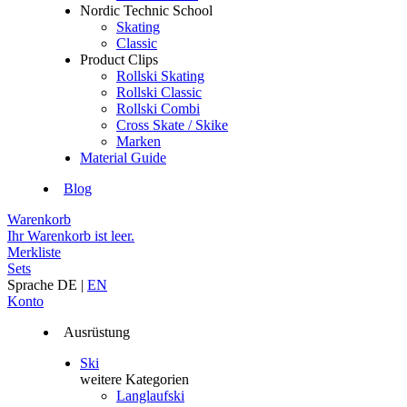
Nordic Technic School
Skating
Classic
Product Clips
Rollski Skating
Rollski Classic
Rollski Combi
Cross Skate / Skike
Marken
Material Guide
Blog
Warenkorb
Ihr Warenkorb ist leer.
Merkliste
Sets
Sprache
DE
|
EN
Konto
Ausrüstung
Ski
weitere Kategorien
Langlaufski