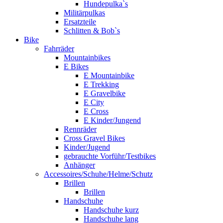
Hundepulka`s
Militärpulkas
Ersatzteile
Schlitten & Bob`s
Bike
Fahrräder
Mountainbikes
E Bikes
E Mountainbike
E Trekking
E Gravelbike
E City
E Cross
E Kinder/Jungend
Rennräder
Cross Gravel Bikes
Kinder/Jugend
gebrauchte Vorführ/Testbikes
Anhänger
Accessoires/Schuhe/Helme/Schutz
Brillen
Brillen
Handschuhe
Handschuhe kurz
Handschuhe lang