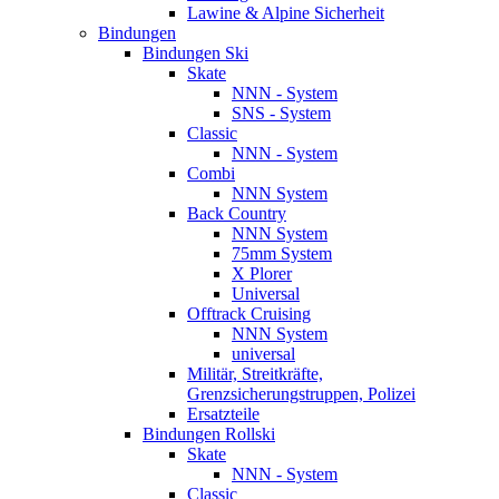
Lawine & Alpine Sicherheit
Bindungen
Bindungen Ski
Skate
NNN - System
SNS - System
Classic
NNN - System
Combi
NNN System
Back Country
NNN System
75mm System
X Plorer
Universal
Offtrack Cruising
NNN System
universal
Militär, Streitkräfte,
Grenzsicherungstruppen, Polizei
Ersatzteile
Bindungen Rollski
Skate
NNN - System
Classic