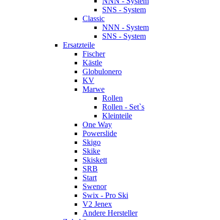
NNN - System
SNS - System
Classic
NNN - System
SNS - System
Ersatzteile
Fischer
Kästle
Globulonero
KV
Marwe
Rollen
Rollen - Set`s
Kleinteile
One Way
Powerslide
Skigo
Skike
Skiskett
SRB
Start
Swenor
Swix - Pro Ski
V2 Jenex
Andere Hersteller