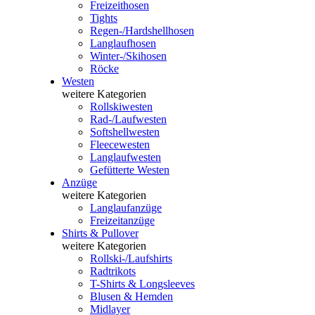
Freizeithosen
Tights
Regen-/Hardshellhosen
Langlaufhosen
Winter-/Skihosen
Röcke
Westen
weitere Kategorien
Rollskiwesten
Rad-/Laufwesten
Softshellwesten
Fleecewesten
Langlaufwesten
Gefütterte Westen
Anzüge
weitere Kategorien
Langlaufanzüge
Freizeitanzüge
Shirts & Pullover
weitere Kategorien
Rollski-/Laufshirts
Radtrikots
T-Shirts & Longsleeves
Blusen & Hemden
Midlayer