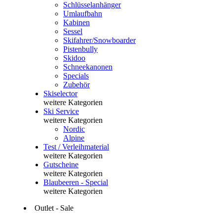
Schlüsselanhänger
Umlaufbahn
Kabinen
Sessel
Skifahrer/Snowboarder
Pistenbully
Skidoo
Schneekanonen
Specials
Zubehör
Skiselector
weitere Kategorien
Ski Service
weitere Kategorien
Nordic
Alpine
Test / Verleihmaterial
weitere Kategorien
Gutscheine
weitere Kategorien
Blaubeeren - Special
weitere Kategorien
Outlet - Sale