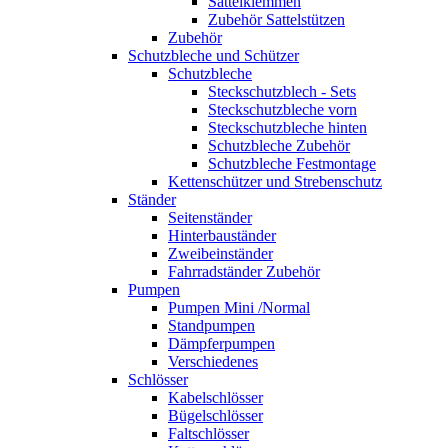
Sattelklemmen
Zubehör Sattelstützen
Zubehör
Schutzbleche und Schützer
Schutzbleche
Steckschutzblech - Sets
Steckschutzbleche vorn
Steckschutzbleche hinten
Schutzbleche Zubehör
Schutzbleche Festmontage
Kettenschützer und Strebenschutz
Ständer
Seitenständer
Hinterbauständer
Zweibeinständer
Fahrradständer Zubehör
Pumpen
Pumpen Mini /Normal
Standpumpen
Dämpferpumpen
Verschiedenes
Schlösser
Kabelschlösser
Bügelschlösser
Faltschlösser