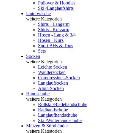
Pullover & Hoodies
Ski-/Langlaufshirts
Unterwäsche
weitere Kategorien
Shirts - Langarm
Shirts - Kurzarm
Hosen - Lang & 3/4
Hosen - Kurz
Sport BHs & Tops
Sets
Socken
weitere Kategorien
Leichte Socken
Wandersocken
Compressions-Socken
Langlaufsocken
Alpin Socken
Handschuhe
weitere Kategorien
Rollski-/Bladehandschuhe
Radhandschuhe
Langlaufhandschuhe
Ski-/Winterhandschuhe
Mützen & Stirnbänder
weitere Kategorien