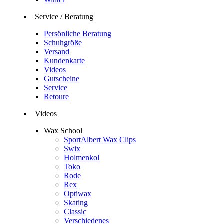
Service / Beratung
Persönliche Beratung
Schuhgröße
Versand
Kundenkarte
Videos
Gutscheine
Service
Retoure
Videos
Wax School
SportAlbert Wax Clips
Swix
Holmenkol
Toko
Rode
Rex
Optiwax
Skating
Classic
Verschiedenes