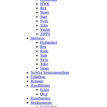
HWK
Rex
Skigo
Start
Swix
Toko
Vauhti
ZIPPS
Steigwax
Holmenkol
Rex
Rode
Start
Swix
Toko
Skigo
NoWax Steigzonenpflege
Fellpflege
Reiniger
Handbürsten
Eckig
Oval
Rotorbürsten
Strukturgeräte
Geräte/Sets