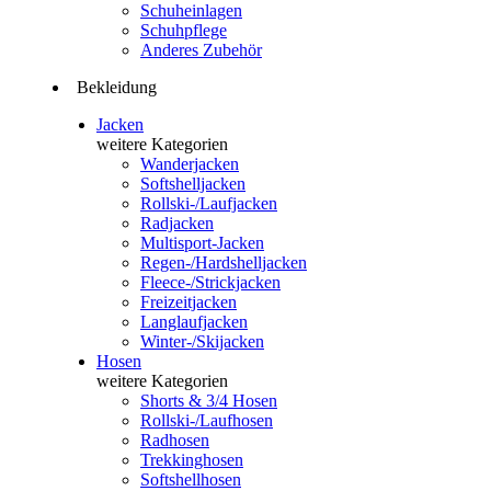
Schuheinlagen
Schuhpflege
Anderes Zubehör
Bekleidung
Jacken
weitere Kategorien
Wanderjacken
Softshelljacken
Rollski-/Laufjacken
Radjacken
Multisport-Jacken
Regen-/Hardshelljacken
Fleece-/Strickjacken
Freizeitjacken
Langlaufjacken
Winter-/Skijacken
Hosen
weitere Kategorien
Shorts & 3/4 Hosen
Rollski-/Laufhosen
Radhosen
Trekkinghosen
Softshellhosen