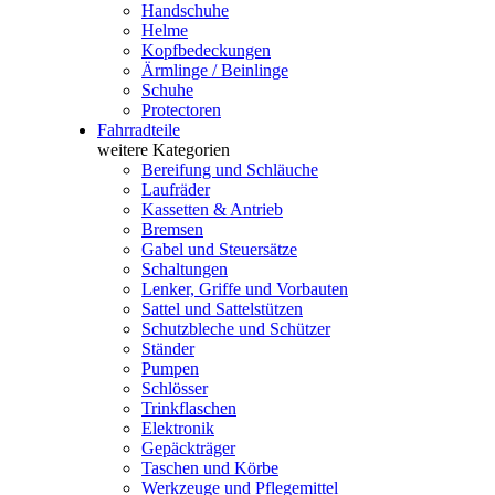
Handschuhe
Helme
Kopfbedeckungen
Ärmlinge / Beinlinge
Schuhe
Protectoren
Fahrradteile
weitere Kategorien
Bereifung und Schläuche
Laufräder
Kassetten & Antrieb
Bremsen
Gabel und Steuersätze
Schaltungen
Lenker, Griffe und Vorbauten
Sattel und Sattelstützen
Schutzbleche und Schützer
Ständer
Pumpen
Schlösser
Trinkflaschen
Elektronik
Gepäckträger
Taschen und Körbe
Werkzeuge und Pflegemittel