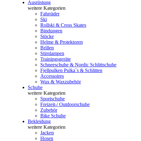
Ausrüstung
weitere Kategorien
Fahrräder
Ski
Rollski & Cross Skates
Bindungen
Stöcke
Helme & Protektoren
Brillen
Stirnlampen
Trainingsgeräte
Schneeschuhe & Nordic Schlittschuhe
Fjellpulken Pulka`s & Schlitten
Accessoires
Wax & Waxzubehör
Schuhe
weitere Kategorien
Sportschuhe
Freizeit-/ Outdoorschuhe
Zubehör
Bike Schuhe
Bekleidung
weitere Kategorien
Jacken
Hosen