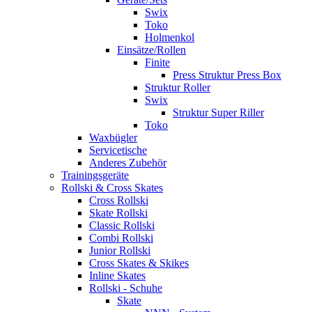
Swix
Toko
Holmenkol
Einsätze/Rollen
Finite
Press Struktur Press Box
Struktur Roller
Swix
Struktur Super Riller
Toko
Waxbügler
Servicetische
Anderes Zubehör
Trainingsgeräte
Rollski & Cross Skates
Cross Rollski
Skate Rollski
Classic Rollski
Combi Rollski
Junior Rollski
Cross Skates & Skikes
Inline Skates
Rollski - Schuhe
Skate