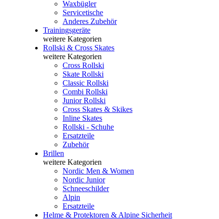
Waxbügler
Servicetische
Anderes Zubehör
Trainingsgeräte
weitere Kategorien
Rollski & Cross Skates
weitere Kategorien
Cross Rollski
Skate Rollski
Classic Rollski
Combi Rollski
Junior Rollski
Cross Skates & Skikes
Inline Skates
Rollski - Schuhe
Ersatzteile
Zubehör
Brillen
weitere Kategorien
Nordic Men & Women
Nordic Junior
Schneeschilder
Alpin
Ersatzteile
Helme & Protektoren & Alpine Sicherheit