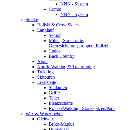
NNN - System
Combi
NNN - System
Stöcke
Rollski & Cross Skates
Langlauf
Senior
Militär, Streitkräfte,
Grenzsicherungstruppen, Polizei
Junior
Back Country
Alpin
Nordic Walking & Trailrunning
Trekking
Skitouren
Ersatzteile
Schlaufen
Griffe
Teller
Ersatzschäfte
Rollski/Walking - Stockspitzen/Pads
Wax & Waxzubehör
Gleitwax
Briko-Maplus
Holmenkol