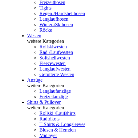
Freizeithosen
Tights
Regen-/Hardshellhosen
Langlaufhosen
Winter-/Skihosen
Röcke
Westen
weitere Kategorien
Rollskiwesten
Rad-/Laufwesten
Softshellwesten
Fleecewesten
Langlaufwesten
Gefütterte Westen
Anzüge
weitere Kategorien
Langlaufanzüge
Freizeitanzüge
Shirts & Pullover
weitere Kategorien
Rollski-/Laufshirts
Radtrikots
T-Shirts & Longsleeves
Blusen & Hemden
Midlayer