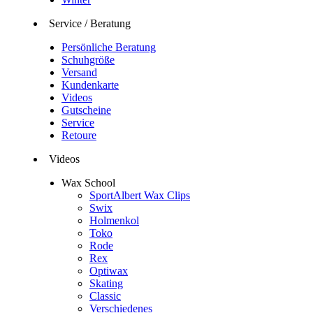
Service / Beratung
Persönliche Beratung
Schuhgröße
Versand
Kundenkarte
Videos
Gutscheine
Service
Retoure
Videos
Wax School
SportAlbert Wax Clips
Swix
Holmenkol
Toko
Rode
Rex
Optiwax
Skating
Classic
Verschiedenes