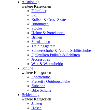
Ausrüstung
weitere Kategorien
Fahrräder
Ski
Rollski & Cross Skates
Bindungen
Stöcke
Helme & Protektoren
Brillen
Stirnlampen
Trainingsgeräte
Schneeschuhe & Nordic Schlittschuhe
Fjellpulken Pulka`s & Schlitten
Accessoires
Wax & Waxzubehör
Schuhe
weitere Kategorien
Sportschuhe
Freizeit-/ Outdoorschuhe
Zubehör
Bike Schuhe
Bekleidung
weitere Kategorien
Jacken
Hosen