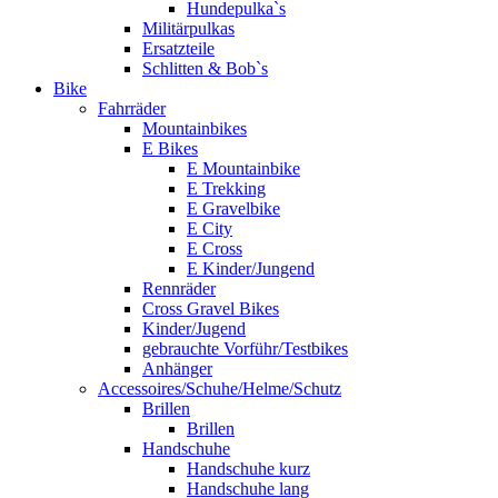
Hundepulka`s
Militärpulkas
Ersatzteile
Schlitten & Bob`s
Bike
Fahrräder
Mountainbikes
E Bikes
E Mountainbike
E Trekking
E Gravelbike
E City
E Cross
E Kinder/Jungend
Rennräder
Cross Gravel Bikes
Kinder/Jugend
gebrauchte Vorführ/Testbikes
Anhänger
Accessoires/Schuhe/Helme/Schutz
Brillen
Brillen
Handschuhe
Handschuhe kurz
Handschuhe lang