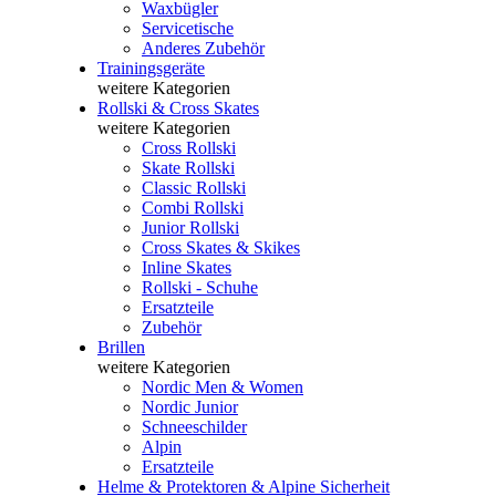
Waxbügler
Servicetische
Anderes Zubehör
Trainingsgeräte
weitere Kategorien
Rollski & Cross Skates
weitere Kategorien
Cross Rollski
Skate Rollski
Classic Rollski
Combi Rollski
Junior Rollski
Cross Skates & Skikes
Inline Skates
Rollski - Schuhe
Ersatzteile
Zubehör
Brillen
weitere Kategorien
Nordic Men & Women
Nordic Junior
Schneeschilder
Alpin
Ersatzteile
Helme & Protektoren & Alpine Sicherheit