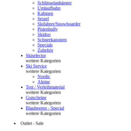
Schlüsselanhänger
Umlaufbahn
Kabinen
Sessel
Skifahrer/Snowboarder
Pistenbully
Skidoo
Schneekanonen
Specials
Zubehör
Skiselector
weitere Kategorien
Ski Service
weitere Kategorien
Nordic
Alpine
Test / Verleihmaterial
weitere Kategorien
Gutscheine
weitere Kategorien
Blaubeeren - Special
weitere Kategorien
Outlet - Sale