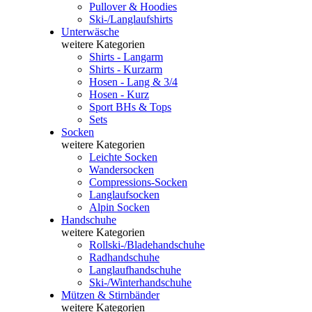
Pullover & Hoodies
Ski-/Langlaufshirts
Unterwäsche
weitere Kategorien
Shirts - Langarm
Shirts - Kurzarm
Hosen - Lang & 3/4
Hosen - Kurz
Sport BHs & Tops
Sets
Socken
weitere Kategorien
Leichte Socken
Wandersocken
Compressions-Socken
Langlaufsocken
Alpin Socken
Handschuhe
weitere Kategorien
Rollski-/Bladehandschuhe
Radhandschuhe
Langlaufhandschuhe
Ski-/Winterhandschuhe
Mützen & Stirnbänder
weitere Kategorien