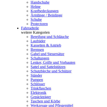
Handschuhe
Helme
Kopfbedeckungen
Ärmlinge / Beinlinge
Schuhe
Protectoren
Fahrradteile
weitere Kategorien
Bereifung und Schläuche
Laufräder
Kassetten & Antrieb
Bremsen
Gabel und Steuersätze
Schaltungen
Lenker, Griffe und Vorbauten
Sattel und Sattelstützen
Schutzbleche und Schützer
Ständer
Pumpen
Schlösser
Trinkflaschen
Elektronik
Gepäckträger
Taschen und Körbe
Werkzeuge und Pflegemittel