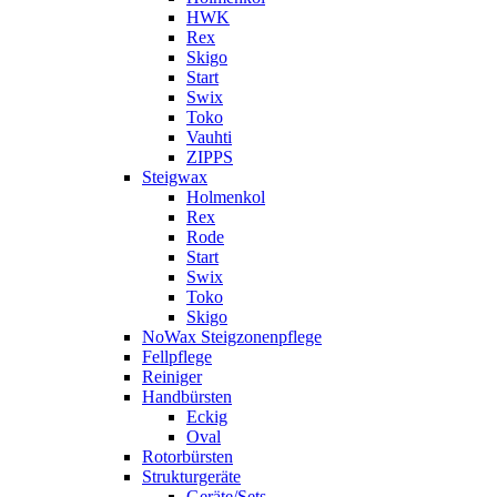
HWK
Rex
Skigo
Start
Swix
Toko
Vauhti
ZIPPS
Steigwax
Holmenkol
Rex
Rode
Start
Swix
Toko
Skigo
NoWax Steigzonenpflege
Fellpflege
Reiniger
Handbürsten
Eckig
Oval
Rotorbürsten
Strukturgeräte
Geräte/Sets