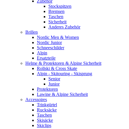
Zubehör
Stockspitzen
Bremsen
Taschen
Sicherheit
Anderes Zubehör
Brillen
Nordic Men & Women
Nordic Junior
Schneeschilder
Alpin
Ersatzteile
Helme & Protektoren & Alpine Sicherheit
Rollski & Cross Skate
Alpin - Skitouring - Skisprung
Senior
Junior
Protektoren
Lawine & Alpine Sicherheit
Accessoires
Trinkgürtel
Rucksäcke
Taschen
Skisäcke
Skiclips