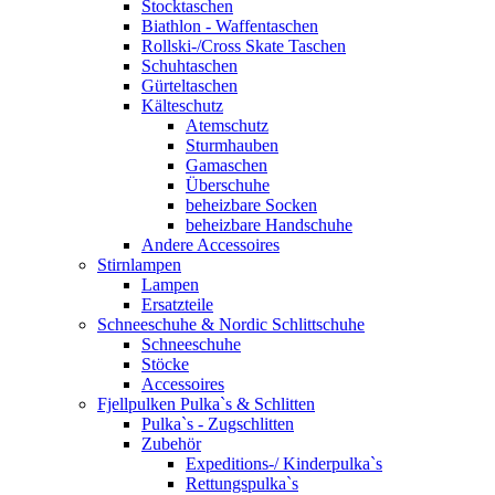
Stocktaschen
Biathlon - Waffentaschen
Rollski-/Cross Skate Taschen
Schuhtaschen
Gürteltaschen
Kälteschutz
Atemschutz
Sturmhauben
Gamaschen
Überschuhe
beheizbare Socken
beheizbare Handschuhe
Andere Accessoires
Stirnlampen
Lampen
Ersatzteile
Schneeschuhe & Nordic Schlittschuhe
Schneeschuhe
Stöcke
Accessoires
Fjellpulken Pulka`s & Schlitten
Pulka`s - Zugschlitten
Zubehör
Expeditions-/ Kinderpulka`s
Rettungspulka`s