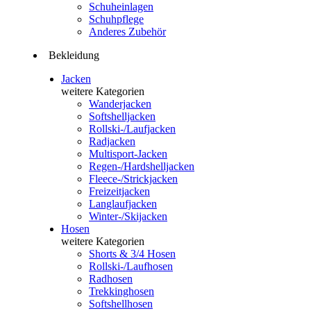
Schuheinlagen
Schuhpflege
Anderes Zubehör
Bekleidung
Jacken
weitere Kategorien
Wanderjacken
Softshelljacken
Rollski-/Laufjacken
Radjacken
Multisport-Jacken
Regen-/Hardshelljacken
Fleece-/Strickjacken
Freizeitjacken
Langlaufjacken
Winter-/Skijacken
Hosen
weitere Kategorien
Shorts & 3/4 Hosen
Rollski-/Laufhosen
Radhosen
Trekkinghosen
Softshellhosen