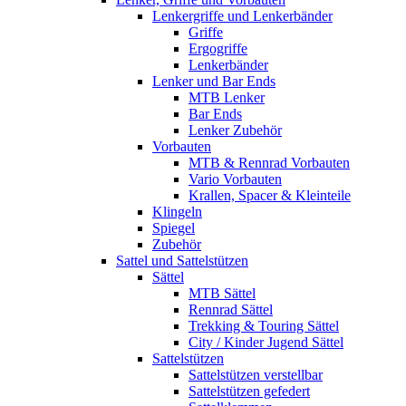
Lenkergriffe und Lenkerbänder
Griffe
Ergogriffe
Lenkerbänder
Lenker und Bar Ends
MTB Lenker
Bar Ends
Lenker Zubehör
Vorbauten
MTB & Rennrad Vorbauten
Vario Vorbauten
Krallen, Spacer & Kleinteile
Klingeln
Spiegel
Zubehör
Sattel und Sattelstützen
Sättel
MTB Sättel
Rennrad Sättel
Trekking & Touring Sättel
City / Kinder Jugend Sättel
Sattelstützen
Sattelstützen verstellbar
Sattelstützen gefedert