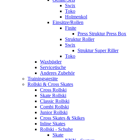
Swix
Toko
Holmenkol
Einsätze/Rollen
Finite
Press Struktur Press Box
Struktur Roller
Swix
Struktur Super Riller
Toko
Waxbügler
Servicetische
Anderes Zubehör
Trainingsgeräte
Rollski & Cross Skates
Cross Rollski
Skate Rollski
Classic Rollski
Combi Rollski
Junior Rollski
Cross Skates & Skikes
Inline Skates
Rollski - Schuhe
Skate