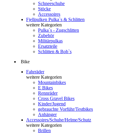
Schneeschuhe
Stöcke
Accessoires
Fjellpulken Pulka`s & Schlitten
weitere Kategorien
Pulka`s - Zugschlitten
Zubehör
Militärpulkas
Ersatzteile
Schlitten & Bob`s
Bike
Fahrräder
weitere Kategorien
Mountainbikes
E Bikes
Rennräder
Cross Gravel Bikes
Kinder/Jugend
gebrauchte Vorführ/Testbikes
Anhänger
Accessoires/Schuhe/Helme/Schutz
weitere Kategorien
Brillen