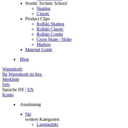
Nordic Technic School
Skating
Classic
Product Clips
Rollski Skating
Rollski Classic
Rollski Combi
Cross Skate / Skike
Marken
Material Guide
Blog
Warenkorb
Ihr Warenkorb ist leer.
Merkliste
Sets
Sprache
DE
|
EN
Konto
Ausrüstung
Ski
weitere Kategorien
Langlaufski