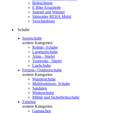
Beleuchtung
E Bike Ersatzteile
Spiegel und Wimpel
Stützräder REHA Mobil
Verschiedenes
Schuhe
Sportschuhe
weitere Kategorien
Rollski -Schuhe
Langlaufschuhe
Alpin - Stiefel
Tourenski - Stiefel
Laufschuhe
Freizeit-/ Outdoorschuhe
weitere Kategorien
Wanderschuhe
Multifunktions- Schuhe
Sandalen
Winterschuhe
Militär und Sicherheitsschuhe
Zubehör
weitere Kategorien
Gamaschen