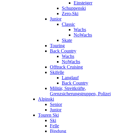
Einsteiger
Schuppenski
Zero-Ski
Junior
Classic
Wachs
NoWachs
Skate
Touring
Back Country
Wachs
NoWachs
Offtrack Cruising
Skifelle
Langlauf
Back Country
Militär, Streitkräfte,
Grenzsicherungstruppen, Polizei
Alpinski
Senior
Junior
Touren Ski
Ski
Felle
Bindung