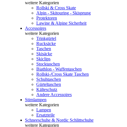
weitere Kategorien
Rollski & Cross Skate
Alpin - Skitouring - Skisprung
Protektoren
Lawine & Alpine Sicherheit
Accessoires
weitere Kategorien
Trinkgürtel
Rucksäcke
Taschen
Skisäcke
Skiclips
Stocktaschen
Biathlon - Waffentaschen
Rollski-/Cross Skate Taschen
Schuhtaschen
Gürteltaschen
Kälteschutz
Andere Accessoires
Stirnlampen
weitere Kategorien
Lampen
Ersatzteile
Schneeschuhe & Nordic Schlittschuhe
weitere Kategorien