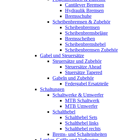
Cantilever Bremsen
Hydraulik Bremsen
Bremsschuhe
Scheibenbremsen & Zubehör
Scheibenbremsen
Scheibenbremsbeläge
Bremsscheiben
Scheibenbremshebel
Scheibenbremsen Zubehör
Gabel und Steuersätze
Steuersätze und Zubehör
Steuersätze Ahead
Stuersätze Tapered
Gabeln und Zubehör
Federgabel Ersatzteile
Schaltungen
Schaltwerke & Umwerfer
MTB Schaltwerk
MTB Umwerfer
Schalthebel
Schalthebel Sets
Schalthebel links
Schalthebel rechts
Brems- und Schalteinheiten
Lenker, Griffe und Vorbauten