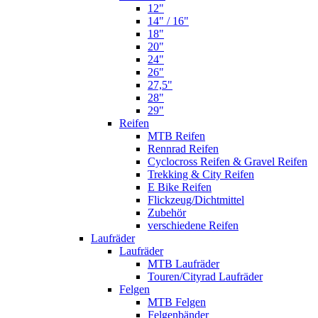
12"
14" / 16"
18"
20"
24"
26"
27,5"
28"
29"
Reifen
MTB Reifen
Rennrad Reifen
Cyclocross Reifen & Gravel Reifen
Trekking & City Reifen
E Bike Reifen
Flickzeug/Dichtmittel
Zubehör
verschiedene Reifen
Laufräder
Laufräder
MTB Laufräder
Touren/Cityrad Laufräder
Felgen
MTB Felgen
Felgenbänder