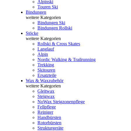
Alpinski
Touren Ski
Bindungen
weitere Kategorien
Bindungen Ski
Bindungen Rollski
Stöcke
weitere Kategorien
Rollski & Cross Skates
Langlauf
Alpin
Nordic Walking & Trailrunning
Trekking
Skitouren
Ersatzteile
Wax & Waxzubehör
weitere Kategorien
Gleitwax
Steigwax
NoWax Steigzonenpflege
Fellpflege
Reiniger
Handbürsten
Rotorbürsten
Strukturgeräte