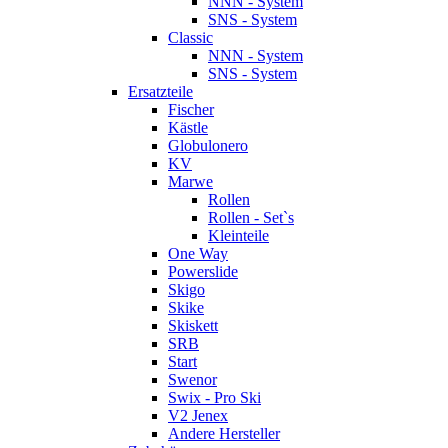
NNN - System
SNS - System
Classic
NNN - System
SNS - System
Ersatzteile
Fischer
Kästle
Globulonero
KV
Marwe
Rollen
Rollen - Set`s
Kleinteile
One Way
Powerslide
Skigo
Skike
Skiskett
SRB
Start
Swenor
Swix - Pro Ski
V2 Jenex
Andere Hersteller