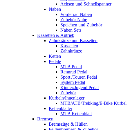
Achsen und Schnellspanner
Naben
Vorderrad Naben
Zubehör Nabe
Speichen und Zubehör
Naben Sets
Kassetten & Antrieb
Zahnkränze und Kassetten
Kassetten
Zahnkränze
Ketten
Pedale
MTB Pedal
Rennrad Pedal
Sport /Touren Pedal
System Pedal
Kinder/Jugend Pedal
Zubehör
Kurbeln/Innenlager
MTB/ATB/Trekking/E-Bike Kurbel
Kettenblätter
MTB Kettenblatt
Bremsen
Bremszüge & Hüllen
Felgenbremsen & Zubehör