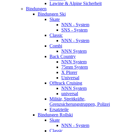
Lawine & Alpine Sicherheit
Bindungen
Bindungen Ski
Skate
NNN - System
SNS - System
Classic
NNN - System
Combi
NNN System
Back Country
NNN System
75mm System
X Plorer
Universal
Offtrack Cruising
NNN System
universal
Militär, Streitkräfte,
Grenzsicherungstruppen, Polizei
Ersatzteile
Bindungen Rollski
Skate
NNN - System
Classic