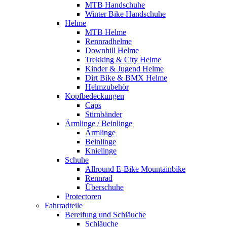
MTB Handschuhe
Winter Bike Handschuhe
Helme
MTB Helme
Rennradhelme
Downhill Helme
Trekking & City Helme
Kinder & Jugend Helme
Dirt Bike & BMX Helme
Helmzubehör
Kopfbedeckungen
Caps
Stirnbänder
Ärmlinge / Beinlinge
Ärmlinge
Beinlinge
Knielinge
Schuhe
Allround E-Bike Mountainbike
Rennrad
Überschuhe
Protectoren
Fahrradteile
Bereifung und Schläuche
Schläuche