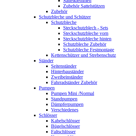
Sattelklemmen
Zubehör Sattelstützen
Zubehör
Schutzbleche und Schützer
Schutzbleche
Steckschutzblech - Sets
Steckschutzbleche vorn
Steckschutzbleche hinten
Schutzbleche Zubehör
Schutzbleche Festmontage
Kettenschützer und Strebenschutz
Ständer
Seitenständer
Hinterbauständer
Zweibeinständer
Fahrradständer Zubehör
Pumpen
Pumpen Mini /Normal
Standpumpen
Dämpferpumpen
Verschiedenes
Schlösser
Kabelschlösser
Bügelschlösser
Faltschlösser