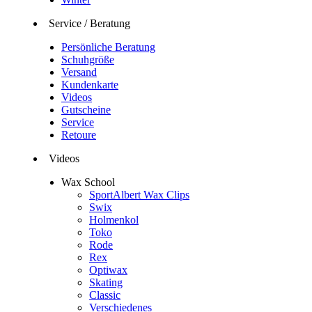
Service / Beratung
Persönliche Beratung
Schuhgröße
Versand
Kundenkarte
Videos
Gutscheine
Service
Retoure
Videos
Wax School
SportAlbert Wax Clips
Swix
Holmenkol
Toko
Rode
Rex
Optiwax
Skating
Classic
Verschiedenes