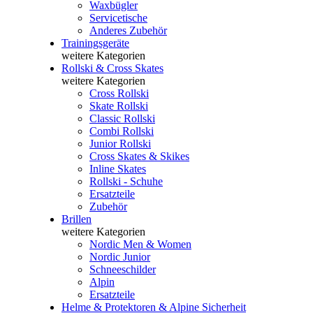
Waxbügler
Servicetische
Anderes Zubehör
Trainingsgeräte
weitere Kategorien
Rollski & Cross Skates
weitere Kategorien
Cross Rollski
Skate Rollski
Classic Rollski
Combi Rollski
Junior Rollski
Cross Skates & Skikes
Inline Skates
Rollski - Schuhe
Ersatzteile
Zubehör
Brillen
weitere Kategorien
Nordic Men & Women
Nordic Junior
Schneeschilder
Alpin
Ersatzteile
Helme & Protektoren & Alpine Sicherheit