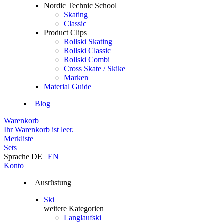
Nordic Technic School
Skating
Classic
Product Clips
Rollski Skating
Rollski Classic
Rollski Combi
Cross Skate / Skike
Marken
Material Guide
Blog
Warenkorb
Ihr Warenkorb ist leer.
Merkliste
Sets
Sprache
DE
|
EN
Konto
Ausrüstung
Ski
weitere Kategorien
Langlaufski