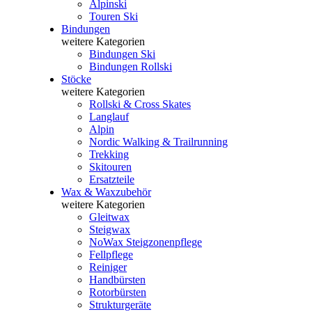
Alpinski
Touren Ski
Bindungen
weitere Kategorien
Bindungen Ski
Bindungen Rollski
Stöcke
weitere Kategorien
Rollski & Cross Skates
Langlauf
Alpin
Nordic Walking & Trailrunning
Trekking
Skitouren
Ersatzteile
Wax & Waxzubehör
weitere Kategorien
Gleitwax
Steigwax
NoWax Steigzonenpflege
Fellpflege
Reiniger
Handbürsten
Rotorbürsten
Strukturgeräte