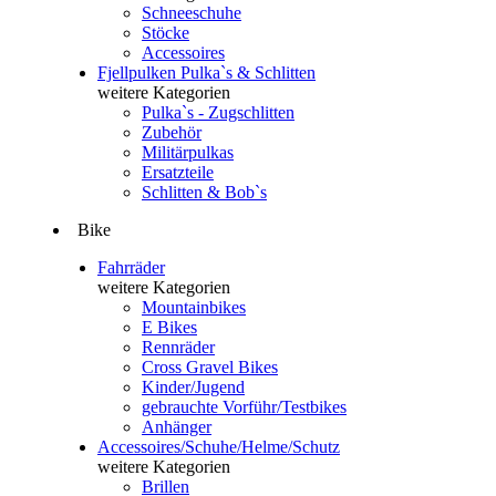
Schneeschuhe
Stöcke
Accessoires
Fjellpulken Pulka`s & Schlitten
weitere Kategorien
Pulka`s - Zugschlitten
Zubehör
Militärpulkas
Ersatzteile
Schlitten & Bob`s
Bike
Fahrräder
weitere Kategorien
Mountainbikes
E Bikes
Rennräder
Cross Gravel Bikes
Kinder/Jugend
gebrauchte Vorführ/Testbikes
Anhänger
Accessoires/Schuhe/Helme/Schutz
weitere Kategorien
Brillen