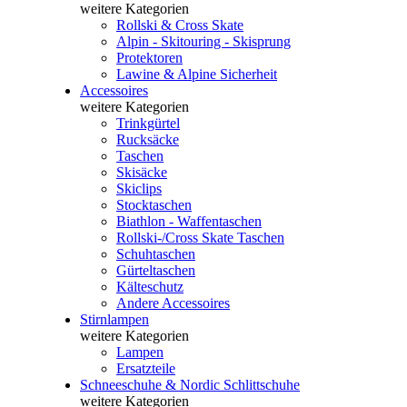
weitere Kategorien
Rollski & Cross Skate
Alpin - Skitouring - Skisprung
Protektoren
Lawine & Alpine Sicherheit
Accessoires
weitere Kategorien
Trinkgürtel
Rucksäcke
Taschen
Skisäcke
Skiclips
Stocktaschen
Biathlon - Waffentaschen
Rollski-/Cross Skate Taschen
Schuhtaschen
Gürteltaschen
Kälteschutz
Andere Accessoires
Stirnlampen
weitere Kategorien
Lampen
Ersatzteile
Schneeschuhe & Nordic Schlittschuhe
weitere Kategorien