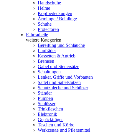
Handschuhe
Helme
Kopfbedeckungen
Ärmlinge / Beinlinge
Schuhe
Protectoren
Fahrradteile
weitere Kategorien
Bereifung und Schläuche
Laufräder
Kassetten & Antrieb
Bremsen
Gabel und Steuersätze
Schaltungen
Lenker, Griffe und Vorbauten
Sattel und Sattelstützen
Schutzbleche und Schützer
Ständer
Pumpen
Schlösser
Trinkflaschen
Elektronik
Gepäckträger
Taschen und Körbe
Werkzeuge und Pflegemittel