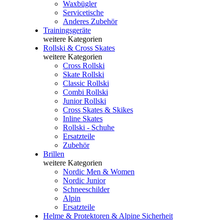
Waxbügler
Servicetische
Anderes Zubehör
Trainingsgeräte
weitere Kategorien
Rollski & Cross Skates
weitere Kategorien
Cross Rollski
Skate Rollski
Classic Rollski
Combi Rollski
Junior Rollski
Cross Skates & Skikes
Inline Skates
Rollski - Schuhe
Ersatzteile
Zubehör
Brillen
weitere Kategorien
Nordic Men & Women
Nordic Junior
Schneeschilder
Alpin
Ersatzteile
Helme & Protektoren & Alpine Sicherheit