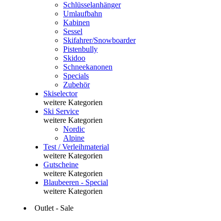
Schlüsselanhänger
Umlaufbahn
Kabinen
Sessel
Skifahrer/Snowboarder
Pistenbully
Skidoo
Schneekanonen
Specials
Zubehör
Skiselector
weitere Kategorien
Ski Service
weitere Kategorien
Nordic
Alpine
Test / Verleihmaterial
weitere Kategorien
Gutscheine
weitere Kategorien
Blaubeeren - Special
weitere Kategorien
Outlet - Sale