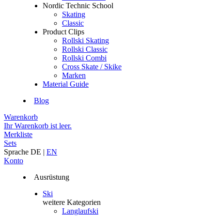
Nordic Technic School
Skating
Classic
Product Clips
Rollski Skating
Rollski Classic
Rollski Combi
Cross Skate / Skike
Marken
Material Guide
Blog
Warenkorb
Ihr Warenkorb ist leer.
Merkliste
Sets
Sprache
DE
|
EN
Konto
Ausrüstung
Ski
weitere Kategorien
Langlaufski