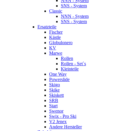
NNN - System
SNS - System
Classic
NNN - System
SNS - System
Ersatzteile
Fischer
Kästle
Globulonero
KV
Marwe
Rollen
Rollen - Set`s
Kleinteile
One Way
Powerslide
Skigo
Skike
Skiskett
SRB
Start
Swenor
Swix - Pro Ski
V2 Jenex
Andere Hersteller