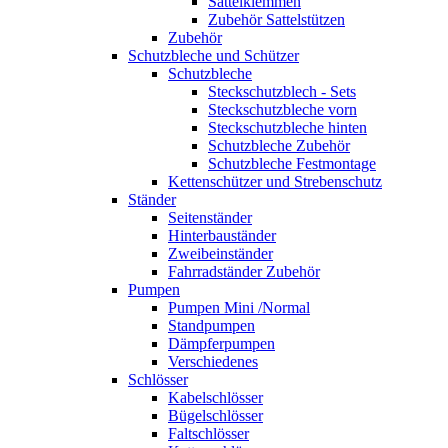
Sattelklemmen
Zubehör Sattelstützen
Zubehör
Schutzbleche und Schützer
Schutzbleche
Steckschutzblech - Sets
Steckschutzbleche vorn
Steckschutzbleche hinten
Schutzbleche Zubehör
Schutzbleche Festmontage
Kettenschützer und Strebenschutz
Ständer
Seitenständer
Hinterbauständer
Zweibeinständer
Fahrradständer Zubehör
Pumpen
Pumpen Mini /Normal
Standpumpen
Dämpferpumpen
Verschiedenes
Schlösser
Kabelschlösser
Bügelschlösser
Faltschlösser