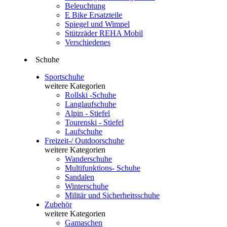
Beleuchtung
E Bike Ersatzteile
Spiegel und Wimpel
Stützräder REHA Mobil
Verschiedenes
Schuhe
Sportschuhe
weitere Kategorien
Rollski -Schuhe
Langlaufschuhe
Alpin - Stiefel
Tourenski - Stiefel
Laufschuhe
Freizeit-/ Outdoorschuhe
weitere Kategorien
Wanderschuhe
Multifunktions- Schuhe
Sandalen
Winterschuhe
Militär und Sicherheitsschuhe
Zubehör
weitere Kategorien
Gamaschen