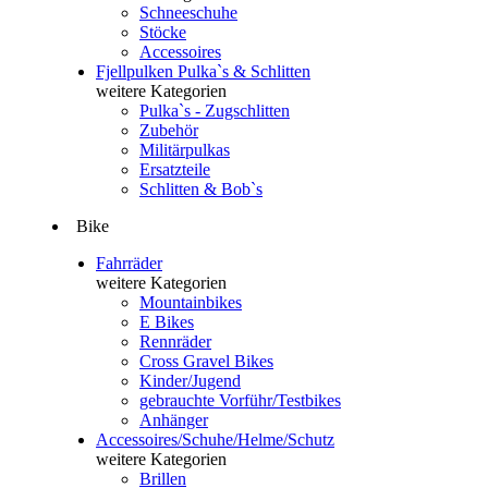
Schneeschuhe
Stöcke
Accessoires
Fjellpulken Pulka`s & Schlitten
weitere Kategorien
Pulka`s - Zugschlitten
Zubehör
Militärpulkas
Ersatzteile
Schlitten & Bob`s
Bike
Fahrräder
weitere Kategorien
Mountainbikes
E Bikes
Rennräder
Cross Gravel Bikes
Kinder/Jugend
gebrauchte Vorführ/Testbikes
Anhänger
Accessoires/Schuhe/Helme/Schutz
weitere Kategorien
Brillen