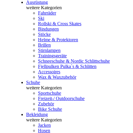
Ausrüstung
weitere Kategorien
Fahrräder
Ski
Rollski & Cross Skates
Bindungen
Stöcke
Helme & Protektoren
Brillen
Stirnlampen
Trainingsgeräte
Schneeschuhe & Nordic Schlittschuhe
Fjellpulken Pulka`s & Schlitten
Accessoires
Wax & Waxzubehör
Schuhe
weitere Kategorien
Sportschuhe
Freizeit-/ Outdoorschuhe
Zubehör
Bike Schuhe
Bekleidung
weitere Kategorien
Jacken
Hosen