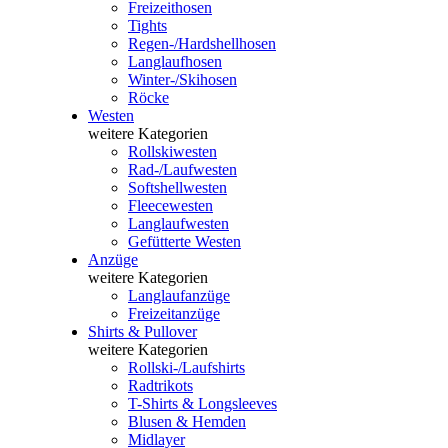
Freizeithosen
Tights
Regen-/Hardshellhosen
Langlaufhosen
Winter-/Skihosen
Röcke
Westen
weitere Kategorien
Rollskiwesten
Rad-/Laufwesten
Softshellwesten
Fleecewesten
Langlaufwesten
Gefütterte Westen
Anzüge
weitere Kategorien
Langlaufanzüge
Freizeitanzüge
Shirts & Pullover
weitere Kategorien
Rollski-/Laufshirts
Radtrikots
T-Shirts & Longsleeves
Blusen & Hemden
Midlayer