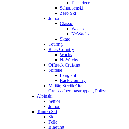
Einsteiger
Schuppenski
Zero-Ski
Junior
Classic
Wachs
NoWachs
Skate
Touring
Back Country
Wachs
NoWachs
Offtrack Cruising
Skifelle
Langlauf
Back Country
Militär, Streitkräfte,
Grenzsicherungstruppen, Polizei
Alpinski
Senior
Junior
Touren Ski
Ski
Felle
Bindung