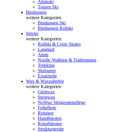
Alpinski
Touren Ski
Bindungen
weitere Kategorien
Bindungen Ski
Bindungen Rollski
Stöcke
weitere Kategorien
Rollski & Cross Skates
Langlauf
Alpin
Nordic Walking & Trailrunning
Trekking
Skitouren
Ersatzteile
Wax & Waxzubehör
weitere Kategorien
Gleitwax
Steigwax
NoWax Steigzonenpflege
Fellpflege
Reiniger
Handbürsten
Rotorbürsten
Strukturgeräte