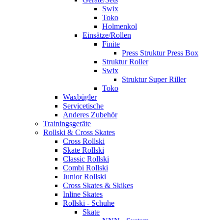
Swix
Toko
Holmenkol
Einsätze/Rollen
Finite
Press Struktur Press Box
Struktur Roller
Swix
Struktur Super Riller
Toko
Waxbügler
Servicetische
Anderes Zubehör
Trainingsgeräte
Rollski & Cross Skates
Cross Rollski
Skate Rollski
Classic Rollski
Combi Rollski
Junior Rollski
Cross Skates & Skikes
Inline Skates
Rollski - Schuhe
Skate