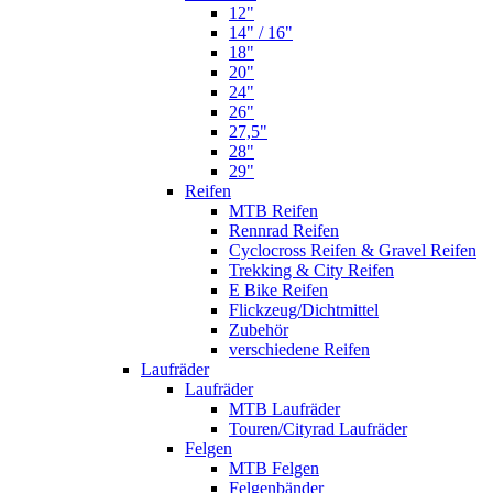
12"
14" / 16"
18"
20"
24"
26"
27,5"
28"
29"
Reifen
MTB Reifen
Rennrad Reifen
Cyclocross Reifen & Gravel Reifen
Trekking & City Reifen
E Bike Reifen
Flickzeug/Dichtmittel
Zubehör
verschiedene Reifen
Laufräder
Laufräder
MTB Laufräder
Touren/Cityrad Laufräder
Felgen
MTB Felgen
Felgenbänder