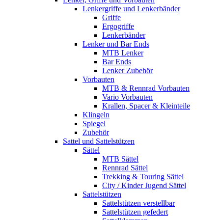
Lenkergriffe und Lenkerbänder
Griffe
Ergogriffe
Lenkerbänder
Lenker und Bar Ends
MTB Lenker
Bar Ends
Lenker Zubehör
Vorbauten
MTB & Rennrad Vorbauten
Vario Vorbauten
Krallen, Spacer & Kleinteile
Klingeln
Spiegel
Zubehör
Sattel und Sattelstützen
Sättel
MTB Sättel
Rennrad Sättel
Trekking & Touring Sättel
City / Kinder Jugend Sättel
Sattelstützen
Sattelstützen verstellbar
Sattelstützen gefedert