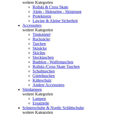
weitere Kategorien
Rollski & Cross Skate
Alpin - Skitouring - Skisprung
Protektoren
Lawine & Alpine Sicherheit
Accessoires
weitere Kategorien
Trinkgürtel
Rucksäcke
Taschen
Skisäcke
Skiclips
Stocktaschen
Biathlon - Waffentaschen
Rollski-/Cross Skate Taschen
Schuhtaschen
Gürteltaschen
Kälteschutz
Andere Accessoires
Stirnlampen
weitere Kategorien
Lampen
Ersatzteile
Schneeschuhe & Nordic Schlittschuhe
weitere Kategorien