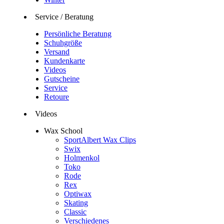
Service / Beratung
Persönliche Beratung
Schuhgröße
Versand
Kundenkarte
Videos
Gutscheine
Service
Retoure
Videos
Wax School
SportAlbert Wax Clips
Swix
Holmenkol
Toko
Rode
Rex
Optiwax
Skating
Classic
Verschiedenes