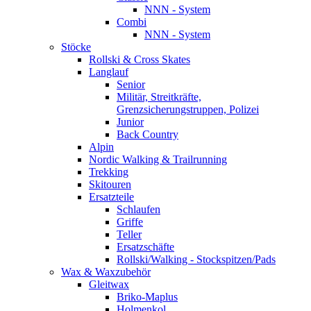
NNN - System
Combi
NNN - System
Stöcke
Rollski & Cross Skates
Langlauf
Senior
Militär, Streitkräfte,
Grenzsicherungstruppen, Polizei
Junior
Back Country
Alpin
Nordic Walking & Trailrunning
Trekking
Skitouren
Ersatzteile
Schlaufen
Griffe
Teller
Ersatzschäfte
Rollski/Walking - Stockspitzen/Pads
Wax & Waxzubehör
Gleitwax
Briko-Maplus
Holmenkol