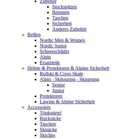
Zubehör
Stockspitzen
Bremsen
Taschen
Sicherheit
Anderes Zubehör
Brillen
Nordic Men & Women
Nordic Junior
Schneeschilder
Alpin
Ersatzteile
Helme & Protektoren & Alpine Sicherheit
Rollski & Cross Skate
Alpin - Skitouring - Skisprung
Senior
Junior
Protektoren
Lawine & Alpine Sicherheit
Accessoires
Trinkgürtel
Rucksäcke
Taschen
Skisäcke
Skiclips