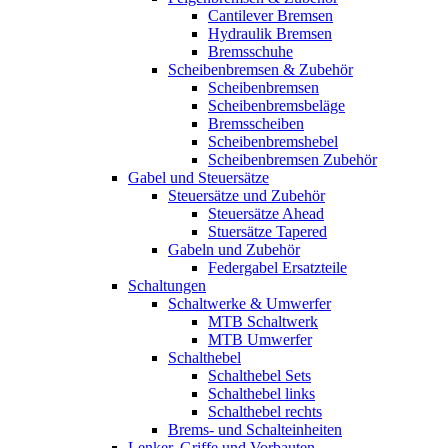
Cantilever Bremsen
Hydraulik Bremsen
Bremsschuhe
Scheibenbremsen & Zubehör
Scheibenbremsen
Scheibenbremsbeläge
Bremsscheiben
Scheibenbremshebel
Scheibenbremsen Zubehör
Gabel und Steuersätze
Steuersätze und Zubehör
Steuersätze Ahead
Stuersätze Tapered
Gabeln und Zubehör
Federgabel Ersatzteile
Schaltungen
Schaltwerke & Umwerfer
MTB Schaltwerk
MTB Umwerfer
Schalthebel
Schalthebel Sets
Schalthebel links
Schalthebel rechts
Brems- und Schalteinheiten
Lenker, Griffe und Vorbauten