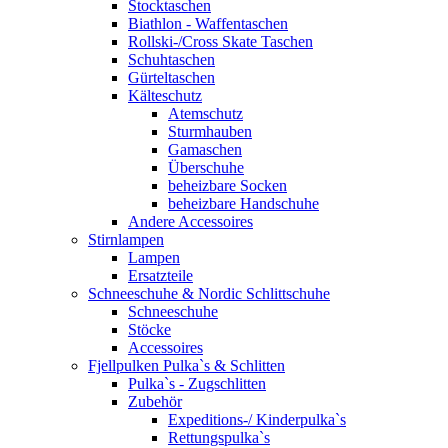
Stocktaschen
Biathlon - Waffentaschen
Rollski-/Cross Skate Taschen
Schuhtaschen
Gürteltaschen
Kälteschutz
Atemschutz
Sturmhauben
Gamaschen
Überschuhe
beheizbare Socken
beheizbare Handschuhe
Andere Accessoires
Stirnlampen
Lampen
Ersatzteile
Schneeschuhe & Nordic Schlittschuhe
Schneeschuhe
Stöcke
Accessoires
Fjellpulken Pulka`s & Schlitten
Pulka`s - Zugschlitten
Zubehör
Expeditions-/ Kinderpulka`s
Rettungspulka`s