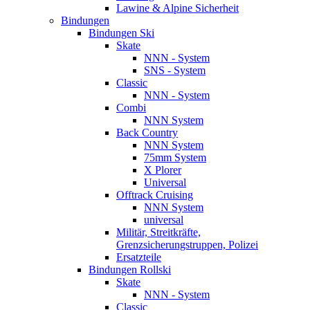
Lawine & Alpine Sicherheit
Bindungen
Bindungen Ski
Skate
NNN - System
SNS - System
Classic
NNN - System
Combi
NNN System
Back Country
NNN System
75mm System
X Plorer
Universal
Offtrack Cruising
NNN System
universal
Militär, Streitkräfte,
Grenzsicherungstruppen, Polizei
Ersatzteile
Bindungen Rollski
Skate
NNN - System
Classic