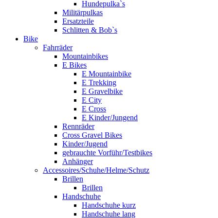
Hundepulka`s
Militärpulkas
Ersatzteile
Schlitten & Bob`s
Bike
Fahrräder
Mountainbikes
E Bikes
E Mountainbike
E Trekking
E Gravelbike
E City
E Cross
E Kinder/Jungend
Rennräder
Cross Gravel Bikes
Kinder/Jugend
gebrauchte Vorführ/Testbikes
Anhänger
Accessoires/Schuhe/Helme/Schutz
Brillen
Brillen
Handschuhe
Handschuhe kurz
Handschuhe lang