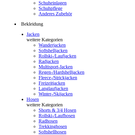
Schuheinlagen
Schuhpflege
Anderes Zubehör
Bekleidung
Jacken
weitere Kategorien
Wanderjacken
Softshelljacken
Rollski-/Laufjacken
Radjacken
Multisport-Jacken
Regen-/Hardshelljacken
Fleece-/Strickjacken
Freizeitjacken
Langlaufjacken
Winter-/Skijacken
Hosen
weitere Kategorien
Shorts & 3/4 Hosen
Rollski-/Laufhosen
Radhosen
Trekkinghosen
Softshellhosen