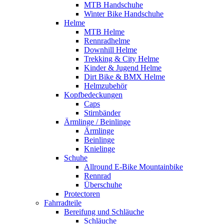
MTB Handschuhe
Winter Bike Handschuhe
Helme
MTB Helme
Rennradhelme
Downhill Helme
Trekking & City Helme
Kinder & Jugend Helme
Dirt Bike & BMX Helme
Helmzubehör
Kopfbedeckungen
Caps
Stirnbänder
Ärmlinge / Beinlinge
Ärmlinge
Beinlinge
Knielinge
Schuhe
Allround E-Bike Mountainbike
Rennrad
Überschuhe
Protectoren
Fahrradteile
Bereifung und Schläuche
Schläuche