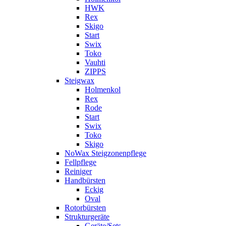
HWK
Rex
Skigo
Start
Swix
Toko
Vauhti
ZIPPS
Steigwax
Holmenkol
Rex
Rode
Start
Swix
Toko
Skigo
NoWax Steigzonenpflege
Fellpflege
Reiniger
Handbürsten
Eckig
Oval
Rotorbürsten
Strukturgeräte
Geräte/Sets