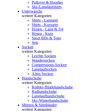
Pullover & Hoodies
Ski-/Langlaufshirts
Unterwäsche
weitere Kategorien
Shirts - Langarm
Shirts - Kurzarm
Hosen - Lang & 3/4
Hosen - Kurz
Sport BHs & Tops
Sets
Socken
weitere Kategorien
Leichte Socken
Wandersocken
Compressions-Socken
Langlaufsocken
Alpin Socken
Handschuhe
weitere Kategorien
Rollski-/Bladehandschuhe
Radhandschuhe
Langlaufhandschuhe
Ski-/Winterhandschuhe
Mützen & Stirnbänder
weitere Kategorien