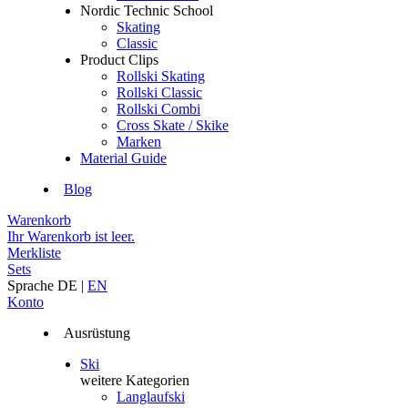
Nordic Technic School
Skating
Classic
Product Clips
Rollski Skating
Rollski Classic
Rollski Combi
Cross Skate / Skike
Marken
Material Guide
Blog
Warenkorb
Ihr Warenkorb ist leer.
Merkliste
Sets
Sprache
DE
|
EN
Konto
Ausrüstung
Ski
weitere Kategorien
Langlaufski