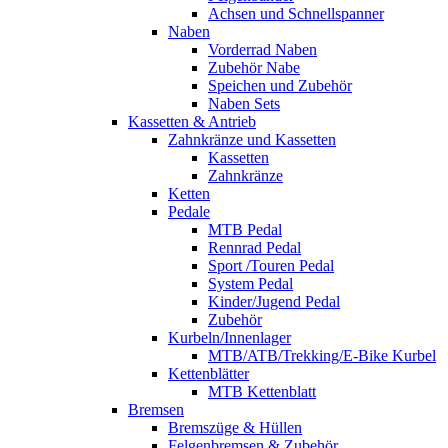
Achsen und Schnellspanner
Naben
Vorderrad Naben
Zubehör Nabe
Speichen und Zubehör
Naben Sets
Kassetten & Antrieb
Zahnkränze und Kassetten
Kassetten
Zahnkränze
Ketten
Pedale
MTB Pedal
Rennrad Pedal
Sport /Touren Pedal
System Pedal
Kinder/Jugend Pedal
Zubehör
Kurbeln/Innenlager
MTB/ATB/Trekking/E-Bike Kurbel
Kettenblätter
MTB Kettenblatt
Bremsen
Bremszüge & Hüllen
Felgenbremsen & Zubehör