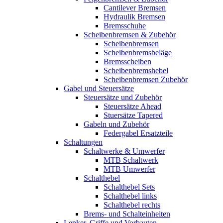
Cantilever Bremsen
Hydraulik Bremsen
Bremsschuhe
Scheibenbremsen & Zubehör
Scheibenbremsen
Scheibenbremsbeläge
Bremsscheiben
Scheibenbremshebel
Scheibenbremsen Zubehör
Gabel und Steuersätze
Steuersätze und Zubehör
Steuersätze Ahead
Stuersätze Tapered
Gabeln und Zubehör
Federgabel Ersatzteile
Schaltungen
Schaltwerke & Umwerfer
MTB Schaltwerk
MTB Umwerfer
Schalthebel
Schalthebel Sets
Schalthebel links
Schalthebel rechts
Brems- und Schalteinheiten
Lenker, Griffe und Vorbauten