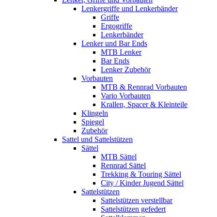
Lenkergriffe und Lenkerbänder
Griffe
Ergogriffe
Lenkerbänder
Lenker und Bar Ends
MTB Lenker
Bar Ends
Lenker Zubehör
Vorbauten
MTB & Rennrad Vorbauten
Vario Vorbauten
Krallen, Spacer & Kleinteile
Klingeln
Spiegel
Zubehör
Sattel und Sattelstützen
Sättel
MTB Sättel
Rennrad Sättel
Trekking & Touring Sättel
City / Kinder Jugend Sättel
Sattelstützen
Sattelstützen verstellbar
Sattelstützen gefedert