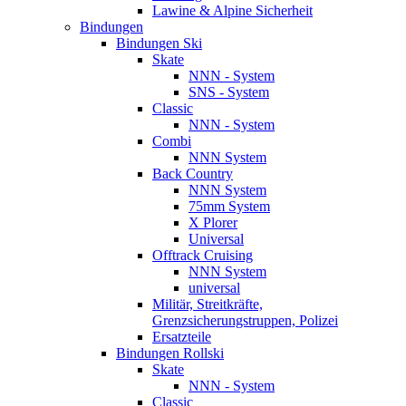
Lawine & Alpine Sicherheit
Bindungen
Bindungen Ski
Skate
NNN - System
SNS - System
Classic
NNN - System
Combi
NNN System
Back Country
NNN System
75mm System
X Plorer
Universal
Offtrack Cruising
NNN System
universal
Militär, Streitkräfte,
Grenzsicherungstruppen, Polizei
Ersatzteile
Bindungen Rollski
Skate
NNN - System
Classic