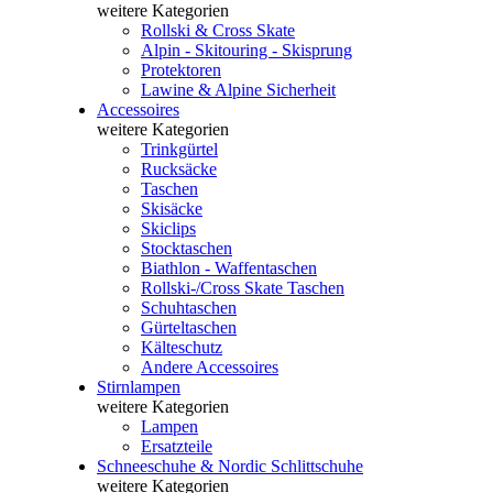
weitere Kategorien
Rollski & Cross Skate
Alpin - Skitouring - Skisprung
Protektoren
Lawine & Alpine Sicherheit
Accessoires
weitere Kategorien
Trinkgürtel
Rucksäcke
Taschen
Skisäcke
Skiclips
Stocktaschen
Biathlon - Waffentaschen
Rollski-/Cross Skate Taschen
Schuhtaschen
Gürteltaschen
Kälteschutz
Andere Accessoires
Stirnlampen
weitere Kategorien
Lampen
Ersatzteile
Schneeschuhe & Nordic Schlittschuhe
weitere Kategorien