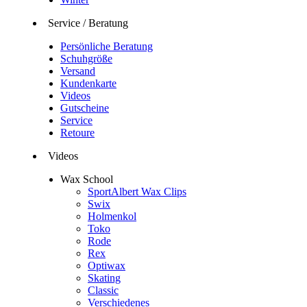
Service / Beratung
Persönliche Beratung
Schuhgröße
Versand
Kundenkarte
Videos
Gutscheine
Service
Retoure
Videos
Wax School
SportAlbert Wax Clips
Swix
Holmenkol
Toko
Rode
Rex
Optiwax
Skating
Classic
Verschiedenes