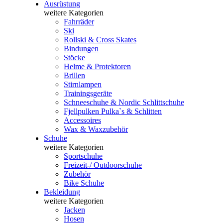
Ausrüstung
weitere Kategorien
Fahrräder
Ski
Rollski & Cross Skates
Bindungen
Stöcke
Helme & Protektoren
Brillen
Stirnlampen
Trainingsgeräte
Schneeschuhe & Nordic Schlittschuhe
Fjellpulken Pulka`s & Schlitten
Accessoires
Wax & Waxzubehör
Schuhe
weitere Kategorien
Sportschuhe
Freizeit-/ Outdoorschuhe
Zubehör
Bike Schuhe
Bekleidung
weitere Kategorien
Jacken
Hosen