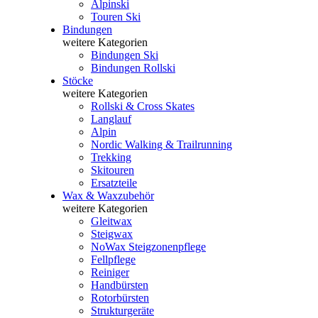
Alpinski
Touren Ski
Bindungen
weitere Kategorien
Bindungen Ski
Bindungen Rollski
Stöcke
weitere Kategorien
Rollski & Cross Skates
Langlauf
Alpin
Nordic Walking & Trailrunning
Trekking
Skitouren
Ersatzteile
Wax & Waxzubehör
weitere Kategorien
Gleitwax
Steigwax
NoWax Steigzonenpflege
Fellpflege
Reiniger
Handbürsten
Rotorbürsten
Strukturgeräte