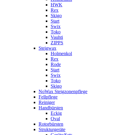
HWK
Rex
Skigo
Start
Swix
Toko
Vauhti
ZIPPS
Steigwax
Holmenkol
Rex
Rode
Start
Swix
Toko
Skigo
NoWax Steigzonenpflege
Fellpflege
Reiniger
Handbürsten
Eckig
Oval
Rotorbürsten
Strukturgeräte
Geräte/Sets