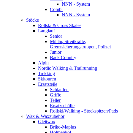
NNN - System
Combi
NNN - System
Stöcke
Rollski & Cross Skates
Langlauf
Senior
Militär, Streitkräfte,
Grenzsicherungstruppen, Polizei
Junior
Back Country
Alpin
Nordic Walking & Trailrunning
Trekking
Skitouren
Ersatzteile
Schlaufen
Griffe
Teller
Ersatzschäfte
Rollski/Walking - Stockspitzen/Pads
Wax & Waxzubehör
Gleitwax
Briko-Maplus
Holmenkol