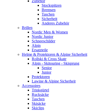
Zubehör
Stockspitzen
Bremsen
Taschen
Sicherheit
Anderes Zubehör
Brillen
Nordic Men & Women
Nordic Junior
Schneeschilder
Alpin
Ersatzteile
Helme & Protektoren & Alpine Sicherheit
Rollski & Cross Skate
Alpin - Skitouring - Skisprung
Senior
Junior
Protektoren
Lawine & Alpine Sicherheit
Accessoires
Trinkgürtel
Rucksäcke
Taschen
Skisäcke
Skiclips