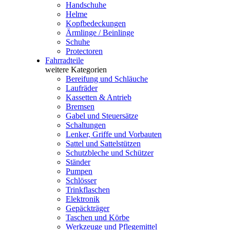
Handschuhe
Helme
Kopfbedeckungen
Ärmlinge / Beinlinge
Schuhe
Protectoren
Fahrradteile
weitere Kategorien
Bereifung und Schläuche
Laufräder
Kassetten & Antrieb
Bremsen
Gabel und Steuersätze
Schaltungen
Lenker, Griffe und Vorbauten
Sattel und Sattelstützen
Schutzbleche und Schützer
Ständer
Pumpen
Schlösser
Trinkflaschen
Elektronik
Gepäckträger
Taschen und Körbe
Werkzeuge und Pflegemittel