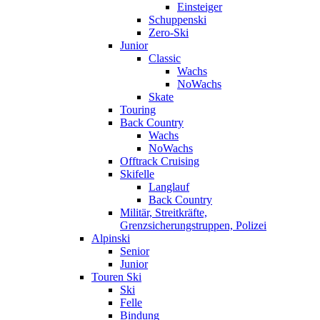
Einsteiger
Schuppenski
Zero-Ski
Junior
Classic
Wachs
NoWachs
Skate
Touring
Back Country
Wachs
NoWachs
Offtrack Cruising
Skifelle
Langlauf
Back Country
Militär, Streitkräfte,
Grenzsicherungstruppen, Polizei
Alpinski
Senior
Junior
Touren Ski
Ski
Felle
Bindung