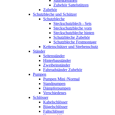
Sattelklemmen
Zubehör Sattelstützen
Zubehör
Schutzbleche und Schützer
Schutzbleche
Steckschutzblech - Sets
Steckschutzbleche vorn
Steckschutzbleche hinten
Schutzbleche Zubehör
Schutzbleche Festmontage
Kettenschützer und Strebenschutz
Ständer
Seitenständer
Hinterbauständer
Zweibeinständer
Fahrradständer Zubehör
Pumpen
Pumpen Mini /Normal
Standpumpen
Dämpferpumpen
Verschiedenes
Schlösser
Kabelschlösser
Bügelschlösser
Faltschlösser