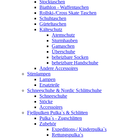
Stocktaschen
Biathlon - Waffentaschen
Rollski-/Cross Skate Taschen
Schuhtaschen
Gürteltaschen
Kälteschutz
Atemschutz
Sturmhauben
Gamaschen
Überschuhe
beheizbare Socken
beheizbare Handschuhe
Andere Accessoires
Stirnlampen
Lampen
Ersatzteile
Schneeschuhe & Nordic Schlittschuhe
Schneeschuhe
Stöcke
Accessoires
Fjellpulken Pulka`s & Schlitten
Pulka`s - Zugschlitten
Zubehör
Expeditions-/ Kinderpulka`s
Rettungspulka`s