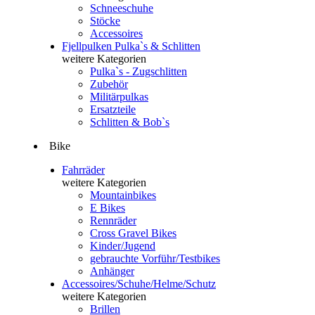
Schneeschuhe
Stöcke
Accessoires
Fjellpulken Pulka`s & Schlitten
weitere Kategorien
Pulka`s - Zugschlitten
Zubehör
Militärpulkas
Ersatzteile
Schlitten & Bob`s
Bike
Fahrräder
weitere Kategorien
Mountainbikes
E Bikes
Rennräder
Cross Gravel Bikes
Kinder/Jugend
gebrauchte Vorführ/Testbikes
Anhänger
Accessoires/Schuhe/Helme/Schutz
weitere Kategorien
Brillen