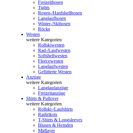
Freizeithosen
Tights
Regen-/Hardshellhosen
Langlaufhosen
Winter-/Skihosen
Röcke
Westen
weitere Kategorien
Rollskiwesten
Rad-/Laufwesten
Softshellwesten
Fleecewesten
Langlaufwesten
Gefütterte Westen
Anzüge
weitere Kategorien
Langlaufanzüge
Freizeitanzüge
Shirts & Pullover
weitere Kategorien
Rollski-/Laufshirts
Radtrikots
T-Shirts & Longsleeves
Blusen & Hemden
Midlayer