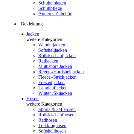
Schuheinlagen
Schuhpflege
Anderes Zubehör
Bekleidung
Jacken
weitere Kategorien
Wanderjacken
Softshelljacken
Rollski-/Laufjacken
Radjacken
Multisport-Jacken
Regen-/Hardshelljacken
Fleece-/Strickjacken
Freizeitjacken
Langlaufjacken
Winter-/Skijacken
Hosen
weitere Kategorien
Shorts & 3/4 Hosen
Rollski-/Laufhosen
Radhosen
Trekkinghosen
Softshellhosen