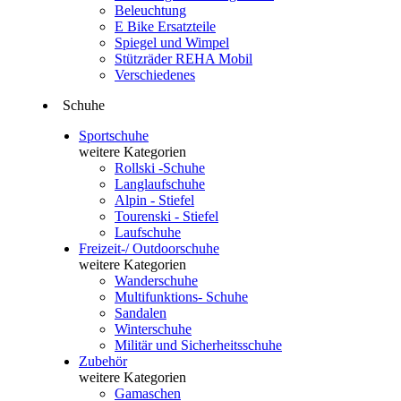
Beleuchtung
E Bike Ersatzteile
Spiegel und Wimpel
Stützräder REHA Mobil
Verschiedenes
Schuhe
Sportschuhe
weitere Kategorien
Rollski -Schuhe
Langlaufschuhe
Alpin - Stiefel
Tourenski - Stiefel
Laufschuhe
Freizeit-/ Outdoorschuhe
weitere Kategorien
Wanderschuhe
Multifunktions- Schuhe
Sandalen
Winterschuhe
Militär und Sicherheitsschuhe
Zubehör
weitere Kategorien
Gamaschen