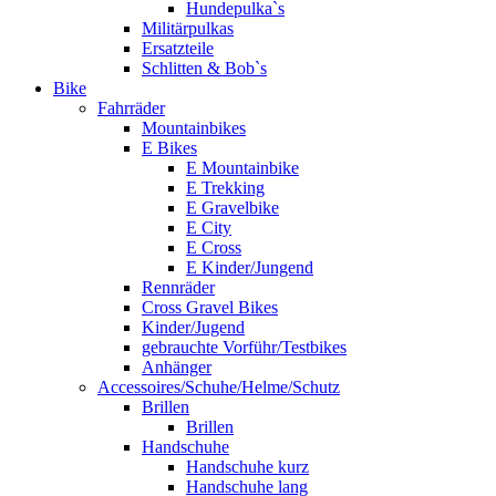
Hundepulka`s
Militärpulkas
Ersatzteile
Schlitten & Bob`s
Bike
Fahrräder
Mountainbikes
E Bikes
E Mountainbike
E Trekking
E Gravelbike
E City
E Cross
E Kinder/Jungend
Rennräder
Cross Gravel Bikes
Kinder/Jugend
gebrauchte Vorführ/Testbikes
Anhänger
Accessoires/Schuhe/Helme/Schutz
Brillen
Brillen
Handschuhe
Handschuhe kurz
Handschuhe lang