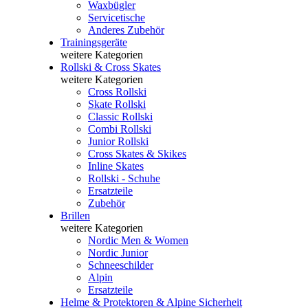
Waxbügler
Servicetische
Anderes Zubehör
Trainingsgeräte
weitere Kategorien
Rollski & Cross Skates
weitere Kategorien
Cross Rollski
Skate Rollski
Classic Rollski
Combi Rollski
Junior Rollski
Cross Skates & Skikes
Inline Skates
Rollski - Schuhe
Ersatzteile
Zubehör
Brillen
weitere Kategorien
Nordic Men & Women
Nordic Junior
Schneeschilder
Alpin
Ersatzteile
Helme & Protektoren & Alpine Sicherheit