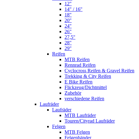
12"
14" / 16"
18"
20"
24"
26"
27,5"
28"
29"
Reifen
MTB Reifen
Rennrad Reifen
Cyclocross Reifen & Gravel Reifen
Trekking & City Reifen
E Bike Reifen
Flickzeug/Dichtmittel
Zubehör
verschiedene Reifen
Laufräder
Laufräder
MTB Laufräder
Touren/Cityrad Laufräder
Felgen
MTB Felgen
Felgenbänder