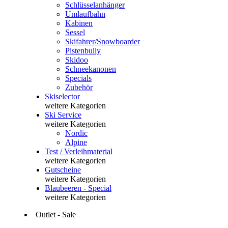
Schlüsselanhänger
Umlaufbahn
Kabinen
Sessel
Skifahrer/Snowboarder
Pistenbully
Skidoo
Schneekanonen
Specials
Zubehör
Skiselector
weitere Kategorien
Ski Service
weitere Kategorien
Nordic
Alpine
Test / Verleihmaterial
weitere Kategorien
Gutscheine
weitere Kategorien
Blaubeeren - Special
weitere Kategorien
Outlet - Sale