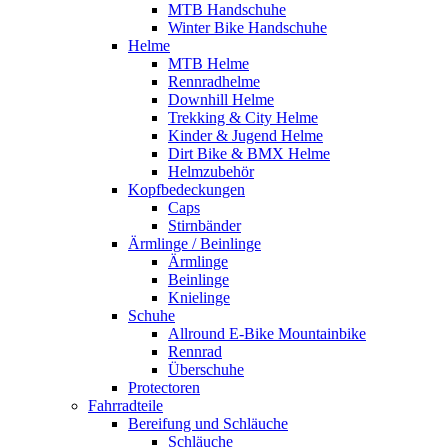
MTB Handschuhe
Winter Bike Handschuhe
Helme
MTB Helme
Rennradhelme
Downhill Helme
Trekking & City Helme
Kinder & Jugend Helme
Dirt Bike & BMX Helme
Helmzubehör
Kopfbedeckungen
Caps
Stirnbänder
Ärmlinge / Beinlinge
Ärmlinge
Beinlinge
Knielinge
Schuhe
Allround E-Bike Mountainbike
Rennrad
Überschuhe
Protectoren
Fahrradteile
Bereifung und Schläuche
Schläuche