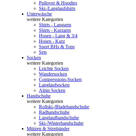
Pullover & Hoodies
Ski-/Langlaufshirts
Unterwäsche
weitere Kategorien
Shirts - Langarm
Shirts - Kurzarm
Hosen - Lang & 3/4
Hosen - Kurz
Sport BHs & Tops
Sets
Socken
weitere Kategorien
Leichte Socken
Wandersocken
Compressions-Socken
Langlaufsocken
Alpin Socken
Handschuhe
weitere Kategorien
Rollski-/Bladehandschuhe
Radhandschuhe
Langlaufhandschuhe
Ski-/Winterhandschuhe
Mützen & Stirnbänder
weitere Kategorien