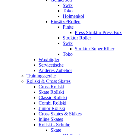
Swix
Toko
Holmenkol
Einsätze/Rollen
Finite
Press Struktur Press Box
Struktur Roller
Swix
Struktur Super Riller
Toko
Waxbügler
Servicetische
Anderes Zubehör
Trainingsgeräte
Rollski & Cross Skates
Cross Rollski
Skate Rollski
Classic Rollski
Combi Rollski
Junior Rollski
Cross Skates & Skikes
Inline Skates
Rollski - Schuhe
Skate