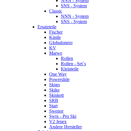
NNN - System
SNS - System
Classic
NNN - System
SNS - System
Ersatzteile
Fischer
Kästle
Globulonero
KV
Marwe
Rollen
Rollen - Set`s
Kleinteile
One Way
Powerslide
Skigo
Skike
Skiskett
SRB
Start
Swenor
Swix - Pro Ski
V2 Jenex
Andere Hersteller