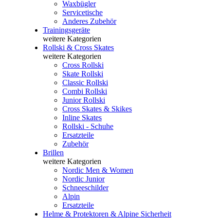
Waxbügler
Servicetische
Anderes Zubehör
Trainingsgeräte
weitere Kategorien
Rollski & Cross Skates
weitere Kategorien
Cross Rollski
Skate Rollski
Classic Rollski
Combi Rollski
Junior Rollski
Cross Skates & Skikes
Inline Skates
Rollski - Schuhe
Ersatzteile
Zubehör
Brillen
weitere Kategorien
Nordic Men & Women
Nordic Junior
Schneeschilder
Alpin
Ersatzteile
Helme & Protektoren & Alpine Sicherheit