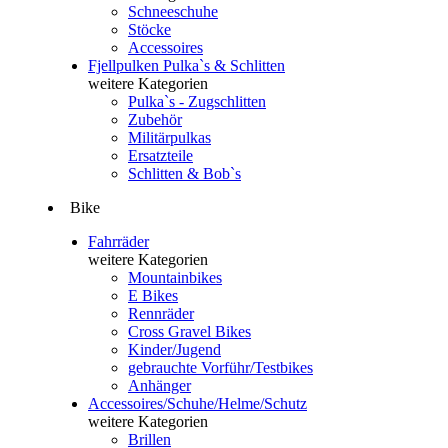
Schneeschuhe
Stöcke
Accessoires
Fjellpulken Pulka`s & Schlitten
weitere Kategorien
Pulka`s - Zugschlitten
Zubehör
Militärpulkas
Ersatzteile
Schlitten & Bob`s
Bike
Fahrräder
weitere Kategorien
Mountainbikes
E Bikes
Rennräder
Cross Gravel Bikes
Kinder/Jugend
gebrauchte Vorführ/Testbikes
Anhänger
Accessoires/Schuhe/Helme/Schutz
weitere Kategorien
Brillen