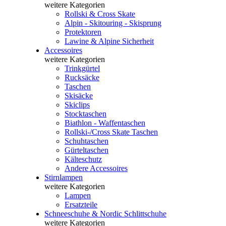
weitere Kategorien
Rollski & Cross Skate
Alpin - Skitouring - Skisprung
Protektoren
Lawine & Alpine Sicherheit
Accessoires
weitere Kategorien
Trinkgürtel
Rucksäcke
Taschen
Skisäcke
Skiclips
Stocktaschen
Biathlon - Waffentaschen
Rollski-/Cross Skate Taschen
Schuhtaschen
Gürteltaschen
Kälteschutz
Andere Accessoires
Stirnlampen
weitere Kategorien
Lampen
Ersatzteile
Schneeschuhe & Nordic Schlittschuhe
weitere Kategorien