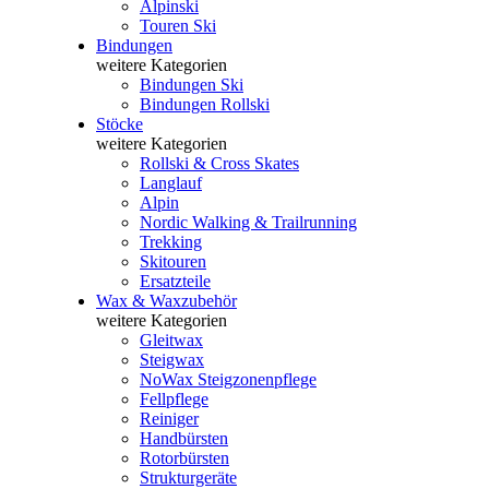
Alpinski
Touren Ski
Bindungen
weitere Kategorien
Bindungen Ski
Bindungen Rollski
Stöcke
weitere Kategorien
Rollski & Cross Skates
Langlauf
Alpin
Nordic Walking & Trailrunning
Trekking
Skitouren
Ersatzteile
Wax & Waxzubehör
weitere Kategorien
Gleitwax
Steigwax
NoWax Steigzonenpflege
Fellpflege
Reiniger
Handbürsten
Rotorbürsten
Strukturgeräte