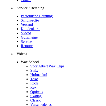
Service / Beratung
Persönliche Beratung
Schuhgröße
Versand
Kundenkarte
Videos
Gutscheine
Service
Retoure
Videos
Wax School
SportAlbert Wax Clips
Swix
Holmenkol
Toko
Rode
Rex
Optiwax
Skating
Classic
Verschiedenes