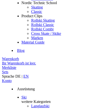
Nordic Technic School
Skating
Classic
Product Clips
Rollski Skating
Rollski Classic
Rollski Combi
Cross Skate / Skike
Marken
Material Guide
Blog
Warenkorb
Ihr Warenkorb ist leer.
Merkliste
Sets
Sprache
DE
|
EN
Konto
Ausrüstung
Ski
weitere Kategorien
Langlaufski