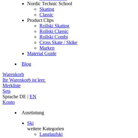
Nordic Technic School
Skating
Classic
Product Clips
Rollski Skating
Rollski Classic
Rollski Combi
Cross Skate / Skike
Marken
Material Guide
Blog
Warenkorb
Ihr Warenkorb ist leer.
Merkliste
Sets
Sprache
DE
|
EN
Konto
Ausrüstung
Ski
weitere Kategorien
Langlaufski