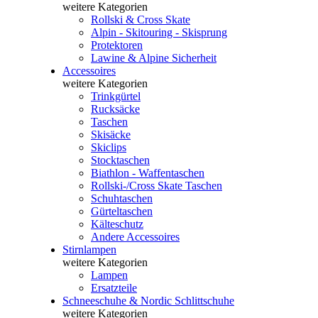
weitere Kategorien
Rollski & Cross Skate
Alpin - Skitouring - Skisprung
Protektoren
Lawine & Alpine Sicherheit
Accessoires
weitere Kategorien
Trinkgürtel
Rucksäcke
Taschen
Skisäcke
Skiclips
Stocktaschen
Biathlon - Waffentaschen
Rollski-/Cross Skate Taschen
Schuhtaschen
Gürteltaschen
Kälteschutz
Andere Accessoires
Stirnlampen
weitere Kategorien
Lampen
Ersatzteile
Schneeschuhe & Nordic Schlittschuhe
weitere Kategorien