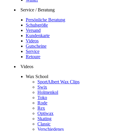
Service / Beratung
Persönliche Beratung
Schuhgröße
Versand
Kundenkarte
Videos
Gutscheine
Service
Retoure
Videos
Wax School
SportAlbert Wax Clips
Swix
Holmenkol
Toko
Rode
Rex
Optiwax
Skating
Classic
Verschiedenes