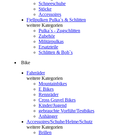
Schneeschuhe
Stöcke
Accessoires
Fjellpulken Pulka`s & Schlitten
weitere Kategorien
Pulka`s - Zugschlitten
Zubehör
Militärpulkas
Ersatzteile
Schlitten & Bob`s
Bike
Fahrräder
weitere Kategorien
Mountainbikes
E Bikes
Rennräder
Cross Gravel Bikes
Kinder/Jugend
gebrauchte Vorführ/Testbikes
Anhänger
Accessoires/Schuhe/Helme/Schutz
weitere Kategorien
Brillen