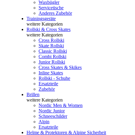
Waxbügler
Servicetische
Anderes Zubehör
Trainingsgeräte
weitere Kategorien
Rollski & Cross Skates
weitere Kategorien
Cross Rollski
Skate Rollski
Classic Rollski
Combi Rollski
Junior Rollski
Cross Skates & Skikes
Inline Skates
Rollski - Schuhe
Ersatzteile
Zubehör
Brillen
weitere Kategorien
Nordic Men & Women
Nordic Junior
Schneeschilder
Alpin
Ersatzteile
Helme & Protektoren & Alpine Sicherheit