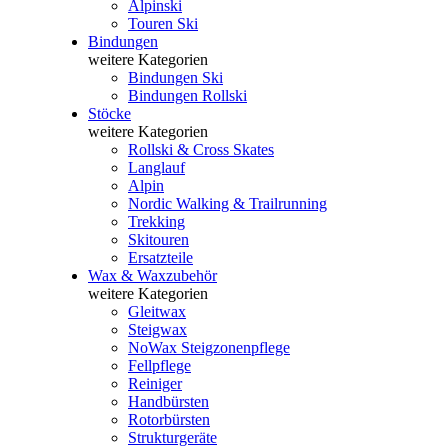
Alpinski
Touren Ski
Bindungen
weitere Kategorien
Bindungen Ski
Bindungen Rollski
Stöcke
weitere Kategorien
Rollski & Cross Skates
Langlauf
Alpin
Nordic Walking & Trailrunning
Trekking
Skitouren
Ersatzteile
Wax & Waxzubehör
weitere Kategorien
Gleitwax
Steigwax
NoWax Steigzonenpflege
Fellpflege
Reiniger
Handbürsten
Rotorbürsten
Strukturgeräte