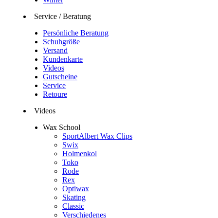
Service / Beratung
Persönliche Beratung
Schuhgröße
Versand
Kundenkarte
Videos
Gutscheine
Service
Retoure
Videos
Wax School
SportAlbert Wax Clips
Swix
Holmenkol
Toko
Rode
Rex
Optiwax
Skating
Classic
Verschiedenes