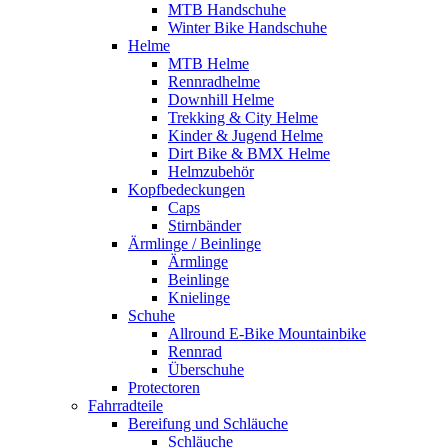
MTB Handschuhe
Winter Bike Handschuhe
Helme
MTB Helme
Rennradhelme
Downhill Helme
Trekking & City Helme
Kinder & Jugend Helme
Dirt Bike & BMX Helme
Helmzubehör
Kopfbedeckungen
Caps
Stirnbänder
Ärmlinge / Beinlinge
Ärmlinge
Beinlinge
Knielinge
Schuhe
Allround E-Bike Mountainbike
Rennrad
Überschuhe
Protectoren
Fahrradteile
Bereifung und Schläuche
Schläuche