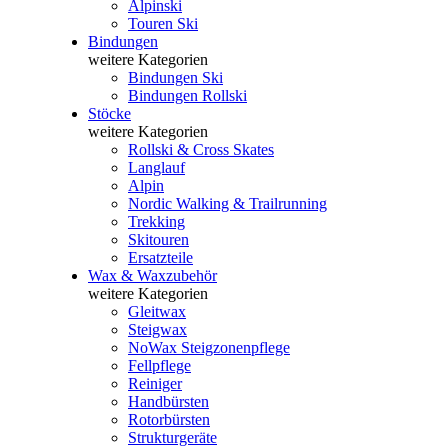
Alpinski
Touren Ski
Bindungen
weitere Kategorien
Bindungen Ski
Bindungen Rollski
Stöcke
weitere Kategorien
Rollski & Cross Skates
Langlauf
Alpin
Nordic Walking & Trailrunning
Trekking
Skitouren
Ersatzteile
Wax & Waxzubehör
weitere Kategorien
Gleitwax
Steigwax
NoWax Steigzonenpflege
Fellpflege
Reiniger
Handbürsten
Rotorbürsten
Strukturgeräte