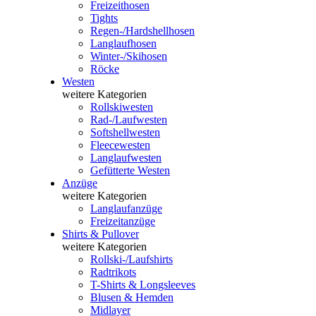
Freizeithosen
Tights
Regen-/Hardshellhosen
Langlaufhosen
Winter-/Skihosen
Röcke
Westen
weitere Kategorien
Rollskiwesten
Rad-/Laufwesten
Softshellwesten
Fleecewesten
Langlaufwesten
Gefütterte Westen
Anzüge
weitere Kategorien
Langlaufanzüge
Freizeitanzüge
Shirts & Pullover
weitere Kategorien
Rollski-/Laufshirts
Radtrikots
T-Shirts & Longsleeves
Blusen & Hemden
Midlayer