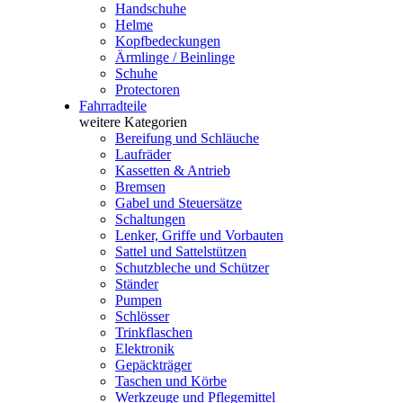
Handschuhe
Helme
Kopfbedeckungen
Ärmlinge / Beinlinge
Schuhe
Protectoren
Fahrradteile
weitere Kategorien
Bereifung und Schläuche
Laufräder
Kassetten & Antrieb
Bremsen
Gabel und Steuersätze
Schaltungen
Lenker, Griffe und Vorbauten
Sattel und Sattelstützen
Schutzbleche und Schützer
Ständer
Pumpen
Schlösser
Trinkflaschen
Elektronik
Gepäckträger
Taschen und Körbe
Werkzeuge und Pflegemittel