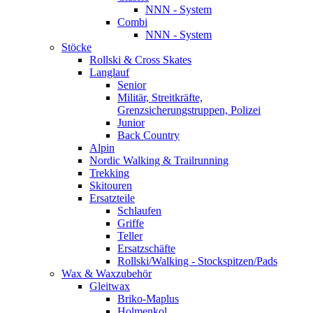
NNN - System
Combi
NNN - System
Stöcke
Rollski & Cross Skates
Langlauf
Senior
Militär, Streitkräfte,
Grenzsicherungstruppen, Polizei
Junior
Back Country
Alpin
Nordic Walking & Trailrunning
Trekking
Skitouren
Ersatzteile
Schlaufen
Griffe
Teller
Ersatzschäfte
Rollski/Walking - Stockspitzen/Pads
Wax & Waxzubehör
Gleitwax
Briko-Maplus
Holmenkol