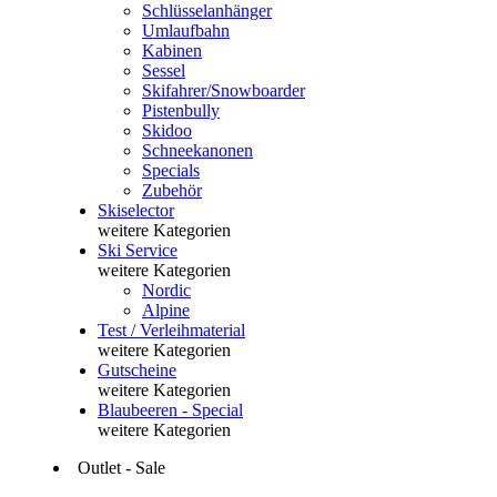
Schlüsselanhänger
Umlaufbahn
Kabinen
Sessel
Skifahrer/Snowboarder
Pistenbully
Skidoo
Schneekanonen
Specials
Zubehör
Skiselector
weitere Kategorien
Ski Service
weitere Kategorien
Nordic
Alpine
Test / Verleihmaterial
weitere Kategorien
Gutscheine
weitere Kategorien
Blaubeeren - Special
weitere Kategorien
Outlet - Sale