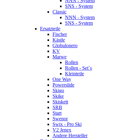
NNN - System
SNS - System
Classic
NNN - System
SNS - System
Ersatzteile
Fischer
Kästle
Globulonero
KV
Marwe
Rollen
Rollen - Set`s
Kleinteile
One Way
Powerslide
Skigo
Skike
Skiskett
SRB
Start
Swenor
Swix - Pro Ski
V2 Jenex
Andere Hersteller