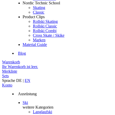
Nordic Technic School
Skating
Classic
Product Clips
Rollski Skating
Rollski Classic
Rollski Combi
Cross Skate / Skike
Marken
Material Guide
Blog
Warenkorb
Ihr Warenkorb ist leer.
Merkliste
Sets
Sprache
DE
|
EN
Konto
Ausrüstung
Ski
weitere Kategorien
Langlaufski