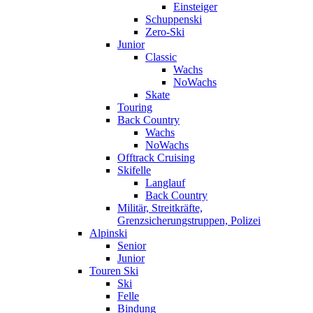
Einsteiger
Schuppenski
Zero-Ski
Junior
Classic
Wachs
NoWachs
Skate
Touring
Back Country
Wachs
NoWachs
Offtrack Cruising
Skifelle
Langlauf
Back Country
Militär, Streitkräfte,
Grenzsicherungstruppen, Polizei
Alpinski
Senior
Junior
Touren Ski
Ski
Felle
Bindung