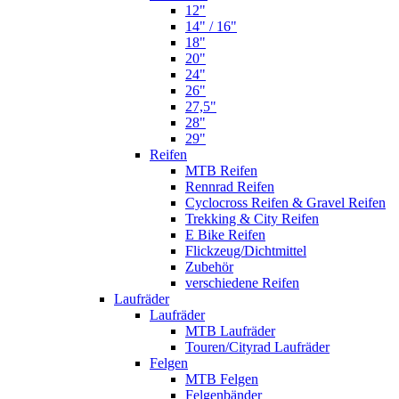
12"
14" / 16"
18"
20"
24"
26"
27,5"
28"
29"
Reifen
MTB Reifen
Rennrad Reifen
Cyclocross Reifen & Gravel Reifen
Trekking & City Reifen
E Bike Reifen
Flickzeug/Dichtmittel
Zubehör
verschiedene Reifen
Laufräder
Laufräder
MTB Laufräder
Touren/Cityrad Laufräder
Felgen
MTB Felgen
Felgenbänder