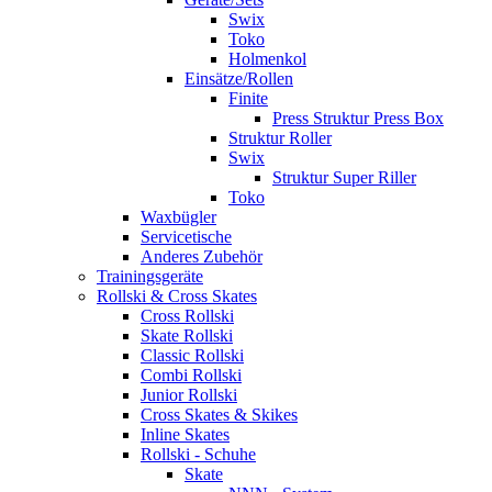
Swix
Toko
Holmenkol
Einsätze/Rollen
Finite
Press Struktur Press Box
Struktur Roller
Swix
Struktur Super Riller
Toko
Waxbügler
Servicetische
Anderes Zubehör
Trainingsgeräte
Rollski & Cross Skates
Cross Rollski
Skate Rollski
Classic Rollski
Combi Rollski
Junior Rollski
Cross Skates & Skikes
Inline Skates
Rollski - Schuhe
Skate