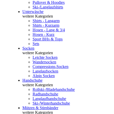
Pullover & Hoodies
Ski-/Langlaufshirts
Unterwäsche
weitere Kategorien
Shirts - Langarm
Shirts - Kurzarm
Hosen - Lang & 3/4
Hosen - Kurz
Sport BHs & Tops
Sets
Socken
weitere Kategorien
Leichte Socken
Wandersocken
Compressions-Socken
Langlaufsocken
Alpin Socken
Handschuhe
weitere Kategorien
Rollski-/Bladehandschuhe
Radhandschuhe
Langlaufhandschuhe
Ski-/Winterhandschuhe
Mützen & Stirnbänder
weitere Kategorien