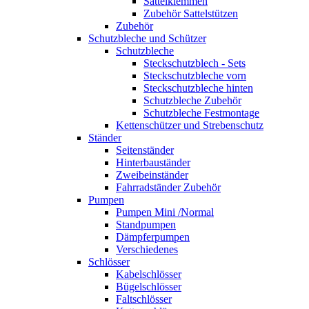
Sattelklemmen
Zubehör Sattelstützen
Zubehör
Schutzbleche und Schützer
Schutzbleche
Steckschutzblech - Sets
Steckschutzbleche vorn
Steckschutzbleche hinten
Schutzbleche Zubehör
Schutzbleche Festmontage
Kettenschützer und Strebenschutz
Ständer
Seitenständer
Hinterbauständer
Zweibeinständer
Fahrradständer Zubehör
Pumpen
Pumpen Mini /Normal
Standpumpen
Dämpferpumpen
Verschiedenes
Schlösser
Kabelschlösser
Bügelschlösser
Faltschlösser