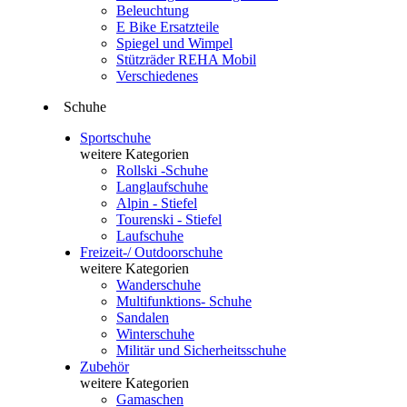
Beleuchtung
E Bike Ersatzteile
Spiegel und Wimpel
Stützräder REHA Mobil
Verschiedenes
Schuhe
Sportschuhe
weitere Kategorien
Rollski -Schuhe
Langlaufschuhe
Alpin - Stiefel
Tourenski - Stiefel
Laufschuhe
Freizeit-/ Outdoorschuhe
weitere Kategorien
Wanderschuhe
Multifunktions- Schuhe
Sandalen
Winterschuhe
Militär und Sicherheitsschuhe
Zubehör
weitere Kategorien
Gamaschen