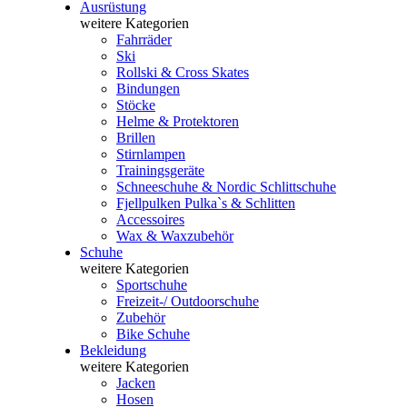
Ausrüstung
weitere Kategorien
Fahrräder
Ski
Rollski & Cross Skates
Bindungen
Stöcke
Helme & Protektoren
Brillen
Stirnlampen
Trainingsgeräte
Schneeschuhe & Nordic Schlittschuhe
Fjellpulken Pulka`s & Schlitten
Accessoires
Wax & Waxzubehör
Schuhe
weitere Kategorien
Sportschuhe
Freizeit-/ Outdoorschuhe
Zubehör
Bike Schuhe
Bekleidung
weitere Kategorien
Jacken
Hosen