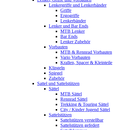
Lenkergriffe und Lenkerbänder
Griffe
Ergogriffe
Lenkerbänder
Lenker und Bar Ends
MTB Lenker
Bar Ends
Lenker Zubehör
Vorbauten
MTB & Rennrad Vorbauten
Vario Vorbauten
Krallen, Spacer & Kleinteile
Klingeln
Spiegel
Zubehör
Sattel und Sattelstützen
Sättel
MTB Sättel
Rennrad Sättel
Trekking & Touring Sättel
City / Kinder Jugend Sättel
Sattelstützen
Sattelstützen verstellbar
Sattelstützen gefedert