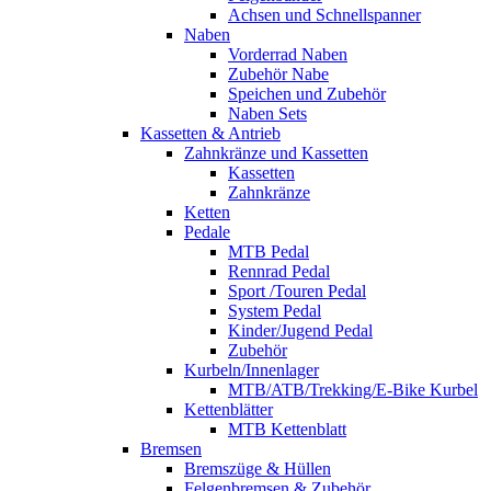
Achsen und Schnellspanner
Naben
Vorderrad Naben
Zubehör Nabe
Speichen und Zubehör
Naben Sets
Kassetten & Antrieb
Zahnkränze und Kassetten
Kassetten
Zahnkränze
Ketten
Pedale
MTB Pedal
Rennrad Pedal
Sport /Touren Pedal
System Pedal
Kinder/Jugend Pedal
Zubehör
Kurbeln/Innenlager
MTB/ATB/Trekking/E-Bike Kurbel
Kettenblätter
MTB Kettenblatt
Bremsen
Bremszüge & Hüllen
Felgenbremsen & Zubehör