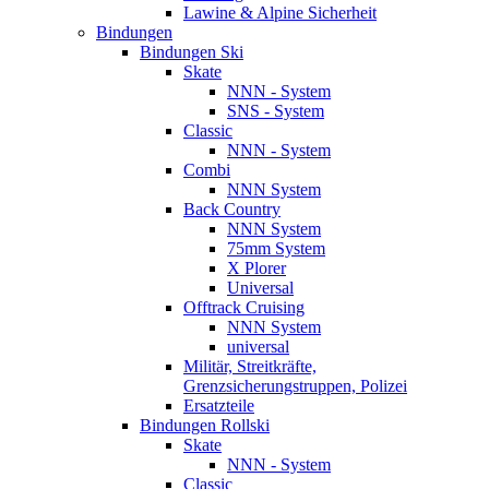
Lawine & Alpine Sicherheit
Bindungen
Bindungen Ski
Skate
NNN - System
SNS - System
Classic
NNN - System
Combi
NNN System
Back Country
NNN System
75mm System
X Plorer
Universal
Offtrack Cruising
NNN System
universal
Militär, Streitkräfte,
Grenzsicherungstruppen, Polizei
Ersatzteile
Bindungen Rollski
Skate
NNN - System
Classic