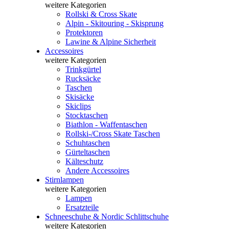
weitere Kategorien
Rollski & Cross Skate
Alpin - Skitouring - Skisprung
Protektoren
Lawine & Alpine Sicherheit
Accessoires
weitere Kategorien
Trinkgürtel
Rucksäcke
Taschen
Skisäcke
Skiclips
Stocktaschen
Biathlon - Waffentaschen
Rollski-/Cross Skate Taschen
Schuhtaschen
Gürteltaschen
Kälteschutz
Andere Accessoires
Stirnlampen
weitere Kategorien
Lampen
Ersatzteile
Schneeschuhe & Nordic Schlittschuhe
weitere Kategorien