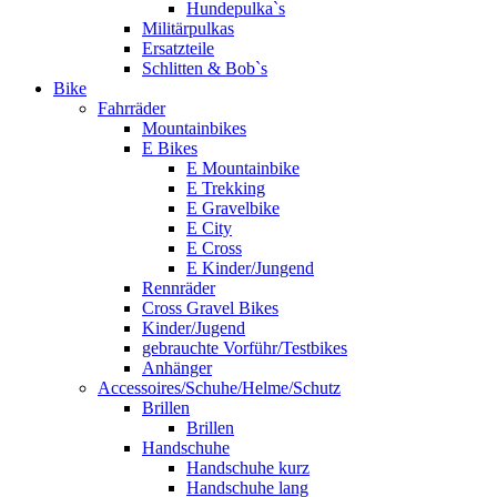
Hundepulka`s
Militärpulkas
Ersatzteile
Schlitten & Bob`s
Bike
Fahrräder
Mountainbikes
E Bikes
E Mountainbike
E Trekking
E Gravelbike
E City
E Cross
E Kinder/Jungend
Rennräder
Cross Gravel Bikes
Kinder/Jugend
gebrauchte Vorführ/Testbikes
Anhänger
Accessoires/Schuhe/Helme/Schutz
Brillen
Brillen
Handschuhe
Handschuhe kurz
Handschuhe lang