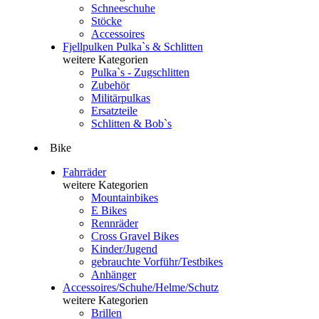
Schneeschuhe
Stöcke
Accessoires
Fjellpulken Pulka`s & Schlitten
weitere Kategorien
Pulka`s - Zugschlitten
Zubehör
Militärpulkas
Ersatzteile
Schlitten & Bob`s
Bike
Fahrräder
weitere Kategorien
Mountainbikes
E Bikes
Rennräder
Cross Gravel Bikes
Kinder/Jugend
gebrauchte Vorführ/Testbikes
Anhänger
Accessoires/Schuhe/Helme/Schutz
weitere Kategorien
Brillen