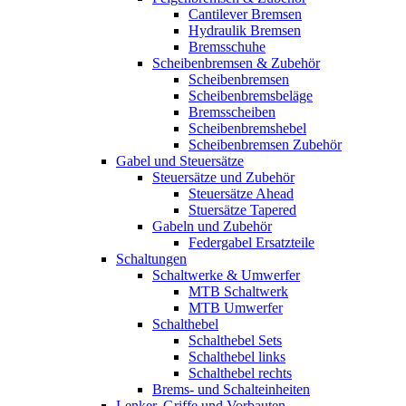
Cantilever Bremsen
Hydraulik Bremsen
Bremsschuhe
Scheibenbremsen & Zubehör
Scheibenbremsen
Scheibenbremsbeläge
Bremsscheiben
Scheibenbremshebel
Scheibenbremsen Zubehör
Gabel und Steuersätze
Steuersätze und Zubehör
Steuersätze Ahead
Stuersätze Tapered
Gabeln und Zubehör
Federgabel Ersatzteile
Schaltungen
Schaltwerke & Umwerfer
MTB Schaltwerk
MTB Umwerfer
Schalthebel
Schalthebel Sets
Schalthebel links
Schalthebel rechts
Brems- und Schalteinheiten
Lenker, Griffe und Vorbauten