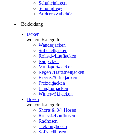
Schuheinlagen
Schuhpflege
Anderes Zubehör
Bekleidung
Jacken
weitere Kategorien
Wanderjacken
Softshelljacken
Rollski-/Laufjacken
Radjacken
Multisport-Jacken
Regen-/Hardshelljacken
Fleece-/Strickjacken
Freizeitjacken
Langlaufjacken
Winter-/Skijacken
Hosen
weitere Kategorien
Shorts & 3/4 Hosen
Rollski-/Laufhosen
Radhosen
Trekkinghosen
Softshellhosen