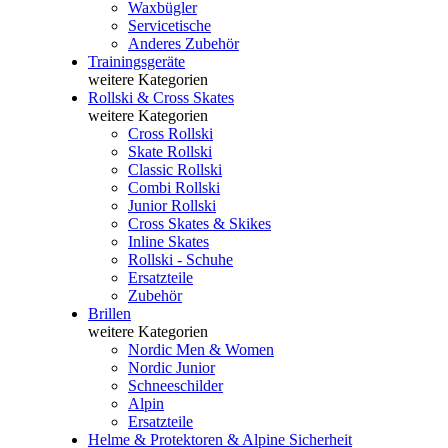
Waxbügler
Servicetische
Anderes Zubehör
Trainingsgeräte
weitere Kategorien
Rollski & Cross Skates
weitere Kategorien
Cross Rollski
Skate Rollski
Classic Rollski
Combi Rollski
Junior Rollski
Cross Skates & Skikes
Inline Skates
Rollski - Schuhe
Ersatzteile
Zubehör
Brillen
weitere Kategorien
Nordic Men & Women
Nordic Junior
Schneeschilder
Alpin
Ersatzteile
Helme & Protektoren & Alpine Sicherheit