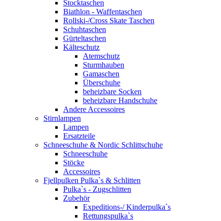
Stocktaschen
Biathlon - Waffentaschen
Rollski-/Cross Skate Taschen
Schuhtaschen
Gürteltaschen
Kälteschutz
Atemschutz
Sturmhauben
Gamaschen
Überschuhe
beheizbare Socken
beheizbare Handschuhe
Andere Accessoires
Stirnlampen
Lampen
Ersatzteile
Schneeschuhe & Nordic Schlittschuhe
Schneeschuhe
Stöcke
Accessoires
Fjellpulken Pulka`s & Schlitten
Pulka`s - Zugschlitten
Zubehör
Expeditions-/ Kinderpulka`s
Rettungspulka`s