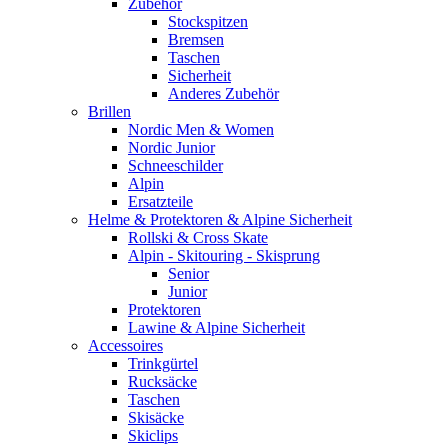
Zubehör
Stockspitzen
Bremsen
Taschen
Sicherheit
Anderes Zubehör
Brillen
Nordic Men & Women
Nordic Junior
Schneeschilder
Alpin
Ersatzteile
Helme & Protektoren & Alpine Sicherheit
Rollski & Cross Skate
Alpin - Skitouring - Skisprung
Senior
Junior
Protektoren
Lawine & Alpine Sicherheit
Accessoires
Trinkgürtel
Rucksäcke
Taschen
Skisäcke
Skiclips