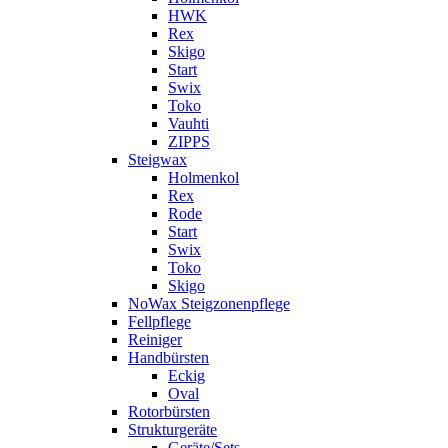
HWK
Rex
Skigo
Start
Swix
Toko
Vauhti
ZIPPS
Steigwax
Holmenkol
Rex
Rode
Start
Swix
Toko
Skigo
NoWax Steigzonenpflege
Fellpflege
Reiniger
Handbürsten
Eckig
Oval
Rotorbürsten
Strukturgeräte
Geräte/Sets