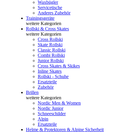
Waxbügler
Servicetische
Anderes Zubehör
Trainingsgeräte
weitere Kategorien
Rollski & Cross Skates
weitere Kategorien
Cross Rollski
Skate Rollski
Classic Rollski
Combi Rollski
Junior Rollski
Cross Skates & Skikes
Inline Skates
Rollski - Schuhe
Ersatzteile
Zubehör
Brillen
weitere Kategorien
Nordic Men & Women
Nordic Junior
Schneeschilder
Alpin
Ersatzteile
Helme & Protektoren & Alpine Sicherheit