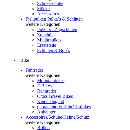
Schneeschuhe
Stöcke
Accessoires
Fjellpulken Pulka`s & Schlitten
weitere Kategorien
Pulka`s - Zugschlitten
Zubehör
Militärpulkas
Ersatzteile
Schlitten & Bob`s
Bike
Fahrräder
weitere Kategorien
Mountainbikes
E Bikes
Rennräder
Cross Gravel Bikes
Kinder/Jugend
gebrauchte Vorführ/Testbikes
Anhänger
Accessoires/Schuhe/Helme/Schutz
weitere Kategorien
Brillen