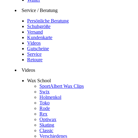
Service / Beratung
Persönliche Beratung
Schuhgröße
Versand
Kundenkarte
Videos
Gutscheine
Service
Retoure
Videos
Wax School
SportAlbert Wax Clips
Swix
Holmenkol
Toko
Rode
Rex
Optiwax
Skating
Classic
Verschiedenes