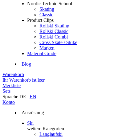
Nordic Technic School
Skating
Classic
Product Clips
Rollski Skating
Rollski Classic
Rollski Combi
Cross Skate / Skike
Marken
Material Guide
Blog
Warenkorb
Ihr Warenkorb ist leer.
Merkliste
Sets
Sprache
DE
|
EN
Konto
Ausrüstung
Ski
weitere Kategorien
Langlaufski