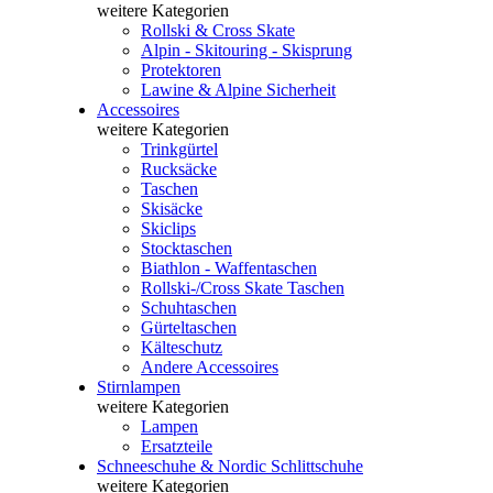
weitere Kategorien
Rollski & Cross Skate
Alpin - Skitouring - Skisprung
Protektoren
Lawine & Alpine Sicherheit
Accessoires
weitere Kategorien
Trinkgürtel
Rucksäcke
Taschen
Skisäcke
Skiclips
Stocktaschen
Biathlon - Waffentaschen
Rollski-/Cross Skate Taschen
Schuhtaschen
Gürteltaschen
Kälteschutz
Andere Accessoires
Stirnlampen
weitere Kategorien
Lampen
Ersatzteile
Schneeschuhe & Nordic Schlittschuhe
weitere Kategorien