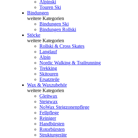
Alpinski
Touren Ski
Bindungen
weitere Kategorien
Bindungen Ski
Bindungen Rollski
Stöcke
weitere Kategorien
Rollski & Cross Skates
Langlauf
Alpin
Nordic Walking & Trailrunning
Trekking
Skitouren
Ersatzteile
Wax & Waxzubehör
weitere Kategorien
Gleitwax
Steigwax
NoWax Steigzonenpflege
Fellpflege
Reiniger
Handbürsten
Rotorbürsten
Strukturgeräte