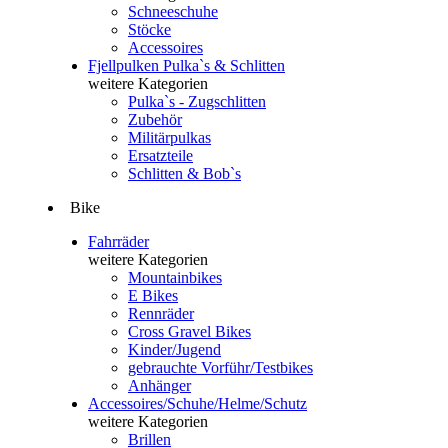
Schneeschuhe
Stöcke
Accessoires
Fjellpulken Pulka`s & Schlitten
weitere Kategorien
Pulka`s - Zugschlitten
Zubehör
Militärpulkas
Ersatzteile
Schlitten & Bob`s
Bike
Fahrräder
weitere Kategorien
Mountainbikes
E Bikes
Rennräder
Cross Gravel Bikes
Kinder/Jugend
gebrauchte Vorführ/Testbikes
Anhänger
Accessoires/Schuhe/Helme/Schutz
weitere Kategorien
Brillen