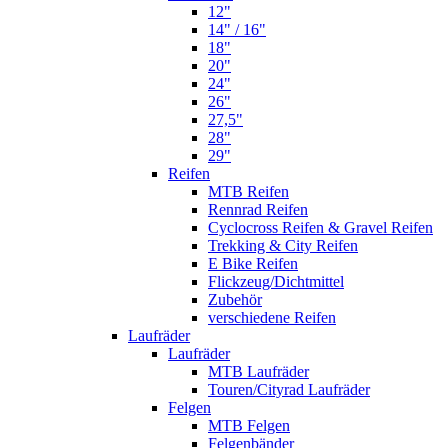
12"
14" / 16"
18"
20"
24"
26"
27,5"
28"
29"
Reifen
MTB Reifen
Rennrad Reifen
Cyclocross Reifen & Gravel Reifen
Trekking & City Reifen
E Bike Reifen
Flickzeug/Dichtmittel
Zubehör
verschiedene Reifen
Laufräder
Laufräder
MTB Laufräder
Touren/Cityrad Laufräder
Felgen
MTB Felgen
Felgenbänder