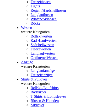
Freizeithosen
Tights
Regen-/Hardshellhosen
Langlaufhosen
Winter-/Skihosen
Röcke
Westen
weitere Kategorien
Rollskiwesten
Rad-/Laufwesten
Softshellwesten
Fleecewesten
Langlaufwesten
Gefütterte Westen
Anzüge
weitere Kategorien
Langlaufanzüge
Freizeitanzüge
Shirts & Pullover
weitere Kategorien
Rollski-/Laufshirts
Radtrikots
T-Shirts & Longsleeves
Blusen & Hemden
Midlayer