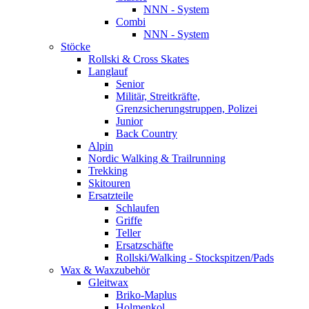
NNN - System
Combi
NNN - System
Stöcke
Rollski & Cross Skates
Langlauf
Senior
Militär, Streitkräfte,
Grenzsicherungstruppen, Polizei
Junior
Back Country
Alpin
Nordic Walking & Trailrunning
Trekking
Skitouren
Ersatzteile
Schlaufen
Griffe
Teller
Ersatzschäfte
Rollski/Walking - Stockspitzen/Pads
Wax & Waxzubehör
Gleitwax
Briko-Maplus
Holmenkol