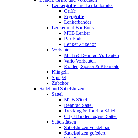
Lenkergriffe und Lenkerbänder
Griffe
Ergogriffe
Lenkerbänder
Lenker und Bar Ends
MTB Lenker
Bar Ends
Lenker Zubehör
Vorbauten
MTB & Rennrad Vorbauten
Vario Vorbauten
Krallen, Spacer & Kleinteile
Klingeln
Spiegel
Zubehör
Sattel und Sattelstützen
Sättel
MTB Sättel
Rennrad Sättel
Trekking & Touring Sättel
City / Kinder Jugend Sättel
Sattelstützen
Sattelstützen verstellbar
Sattelstützen gefedert