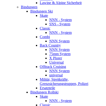
Lawine & Alpine Sicherheit
Bindungen
Bindungen Ski
Skate
NNN - System
SNS - System
Classic
NNN - System
Combi
NNN System
Back Country
NNN System
75mm System
X Plorer
Universal
Offtrack Cruising
NNN System
universal
Militär, Streitkräfte,
Grenzsicherungstruppen, Polizei
Ersatzteile
Bindungen Rollski
Skate
NNN - System
Classic