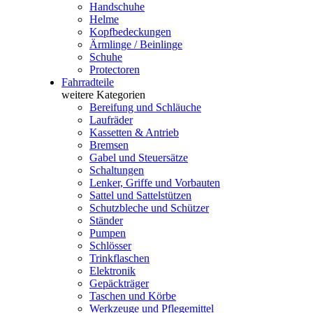
Handschuhe
Helme
Kopfbedeckungen
Ärmlinge / Beinlinge
Schuhe
Protectoren
Fahrradteile
weitere Kategorien
Bereifung und Schläuche
Laufräder
Kassetten & Antrieb
Bremsen
Gabel und Steuersätze
Schaltungen
Lenker, Griffe und Vorbauten
Sattel und Sattelstützen
Schutzbleche und Schützer
Ständer
Pumpen
Schlösser
Trinkflaschen
Elektronik
Gepäckträger
Taschen und Körbe
Werkzeuge und Pflegemittel