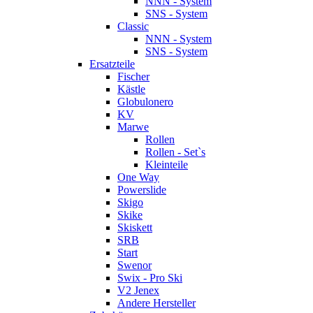
NNN - System
SNS - System
Classic
NNN - System
SNS - System
Ersatzteile
Fischer
Kästle
Globulonero
KV
Marwe
Rollen
Rollen - Set`s
Kleinteile
One Way
Powerslide
Skigo
Skike
Skiskett
SRB
Start
Swenor
Swix - Pro Ski
V2 Jenex
Andere Hersteller