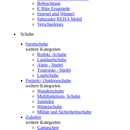
Beleuchtung
E Bike Ersatzteile
Spiegel und Wimpel
Stützräder REHA Mobil
Verschiedenes
Schuhe
Sportschuhe
weitere Kategorien
Rollski -Schuhe
Langlaufschuhe
Alpin - Stiefel
Tourenski - Stiefel
Laufschuhe
Freizeit-/ Outdoorschuhe
weitere Kategorien
Wanderschuhe
Multifunktions- Schuhe
Sandalen
Winterschuhe
Militär und Sicherheitsschuhe
Zubehör
weitere Kategorien
Gamaschen