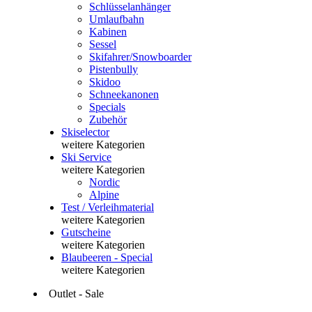
Schlüsselanhänger
Umlaufbahn
Kabinen
Sessel
Skifahrer/Snowboarder
Pistenbully
Skidoo
Schneekanonen
Specials
Zubehör
Skiselector
weitere Kategorien
Ski Service
weitere Kategorien
Nordic
Alpine
Test / Verleihmaterial
weitere Kategorien
Gutscheine
weitere Kategorien
Blaubeeren - Special
weitere Kategorien
Outlet - Sale