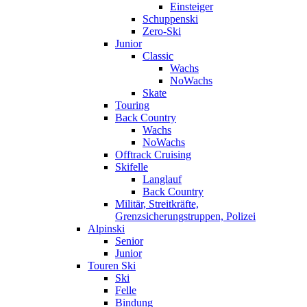
Einsteiger
Schuppenski
Zero-Ski
Junior
Classic
Wachs
NoWachs
Skate
Touring
Back Country
Wachs
NoWachs
Offtrack Cruising
Skifelle
Langlauf
Back Country
Militär, Streitkräfte,
Grenzsicherungstruppen, Polizei
Alpinski
Senior
Junior
Touren Ski
Ski
Felle
Bindung