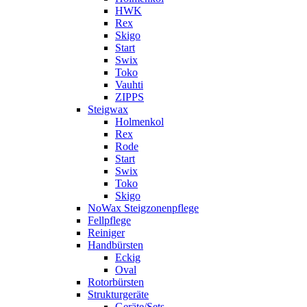
HWK
Rex
Skigo
Start
Swix
Toko
Vauhti
ZIPPS
Steigwax
Holmenkol
Rex
Rode
Start
Swix
Toko
Skigo
NoWax Steigzonenpflege
Fellpflege
Reiniger
Handbürsten
Eckig
Oval
Rotorbürsten
Strukturgeräte
Geräte/Sets