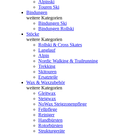
Alpinski
Touren Ski
Bindungen
weitere Kategorien
Bindungen Ski
Bindungen Rollski
Stöcke
weitere Kategorien
Rollski & Cross Skates
Langlauf
Alpin
Nordic Walking & Trailrunning
Trekking
Skitouren
Ersatzteile
Wax & Waxzubehör
weitere Kategorien
Gleitwax
Steigwax
NoWax Steigzonenpflege
Fellpflege
Reiniger
Handbürsten
Rotorbürsten
Strukturgeräte