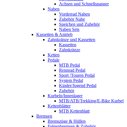
Achsen und Schnellspanner
Naben
Vorderrad Naben
Zubehör Nabe
Speichen und Zubehör
Naben Sets
Kassetten & Antrieb
Zahnkränze und Kassetten
Kassetten
Zahnkränze
Ketten
Pedale
MTB Pedal
Rennrad Pedal
Sport /Touren Pedal
System Pedal
Kinder/Jugend Pedal
Zubehör
Kurbeln/Innenlager
MTB/ATB/Trekking/E-Bike Kurbel
Kettenblätter
MTB Kettenblatt
Bremsen
Bremszüge & Hüllen
Felgenbremsen & Zubehör