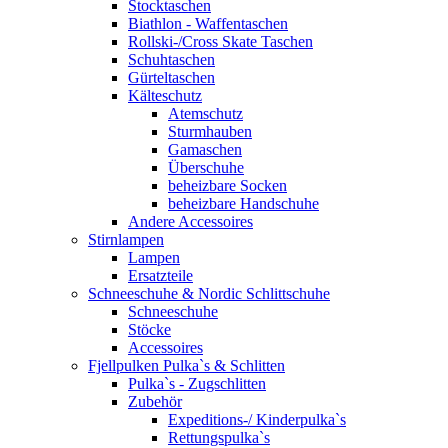
Stocktaschen
Biathlon - Waffentaschen
Rollski-/Cross Skate Taschen
Schuhtaschen
Gürteltaschen
Kälteschutz
Atemschutz
Sturmhauben
Gamaschen
Überschuhe
beheizbare Socken
beheizbare Handschuhe
Andere Accessoires
Stirnlampen
Lampen
Ersatzteile
Schneeschuhe & Nordic Schlittschuhe
Schneeschuhe
Stöcke
Accessoires
Fjellpulken Pulka`s & Schlitten
Pulka`s - Zugschlitten
Zubehör
Expeditions-/ Kinderpulka`s
Rettungspulka`s