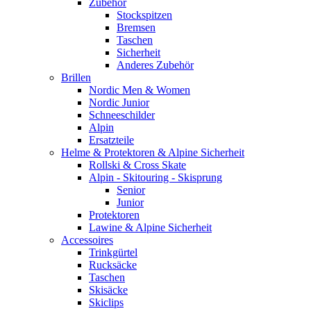
Zubehör
Stockspitzen
Bremsen
Taschen
Sicherheit
Anderes Zubehör
Brillen
Nordic Men & Women
Nordic Junior
Schneeschilder
Alpin
Ersatzteile
Helme & Protektoren & Alpine Sicherheit
Rollski & Cross Skate
Alpin - Skitouring - Skisprung
Senior
Junior
Protektoren
Lawine & Alpine Sicherheit
Accessoires
Trinkgürtel
Rucksäcke
Taschen
Skisäcke
Skiclips