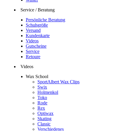
Service / Beratung
Persönliche Beratung
Schuhgröße
Versand
Kundenkarte
Videos
Gutscheine
Service
Retoure
Videos
Wax School
SportAlbert Wax Clips
Swix
Holmenkol
Toko
Rode
Rex
Optiwax
Skating
Classic
Verschiedenes