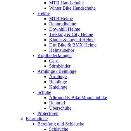
MTB Handschuhe
Winter Bike Handschuhe
Helme
MTB Helme
Rennradhelme
Downhill Helme
Trekking & City Helme
Kinder & Jugend Helme
Dirt Bike & BMX Helme
Helmzubehör
Kopfbedeckungen
Caps
Stirnbänder
Ärmlinge / Beinlinge
Ärmlinge
Beinlinge
Knielinge
Schuhe
Allround E-Bike Mountainbike
Rennrad
Überschuhe
Protectoren
Fahrradteile
Bereifung und Schläuche
Schläuche