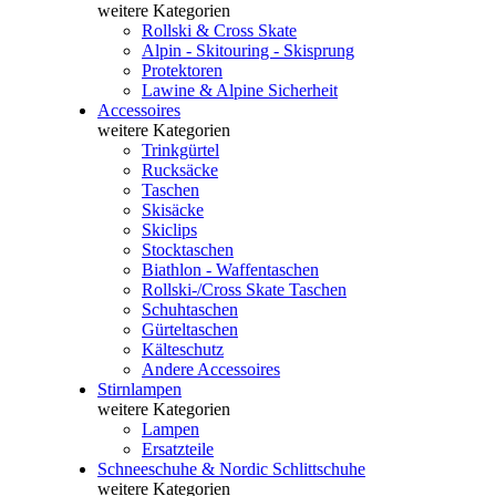
weitere Kategorien
Rollski & Cross Skate
Alpin - Skitouring - Skisprung
Protektoren
Lawine & Alpine Sicherheit
Accessoires
weitere Kategorien
Trinkgürtel
Rucksäcke
Taschen
Skisäcke
Skiclips
Stocktaschen
Biathlon - Waffentaschen
Rollski-/Cross Skate Taschen
Schuhtaschen
Gürteltaschen
Kälteschutz
Andere Accessoires
Stirnlampen
weitere Kategorien
Lampen
Ersatzteile
Schneeschuhe & Nordic Schlittschuhe
weitere Kategorien