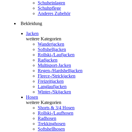
Schuheinlagen
Schuhpflege
Anderes Zubehör
Bekleidung
Jacken
weitere Kategorien
Wanderjacken
Softshelljacken
Rollski-/Laufjacken
Radjacken
Multisport-Jacken
Regen-/Hardshelljacken
Fleece-/Strickjacken
Freizeitjacken
Langlaufjacken
Winter-/Skijacken
Hosen
weitere Kategorien
Shorts & 3/4 Hosen
Rollski-/Laufhosen
Radhosen
Trekkinghosen
Softshellhosen