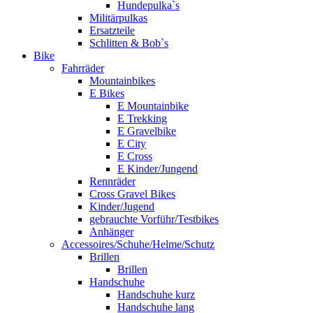
Hundepulka`s
Militärpulkas
Ersatzteile
Schlitten & Bob`s
Bike
Fahrräder
Mountainbikes
E Bikes
E Mountainbike
E Trekking
E Gravelbike
E City
E Cross
E Kinder/Jungend
Rennräder
Cross Gravel Bikes
Kinder/Jugend
gebrauchte Vorführ/Testbikes
Anhänger
Accessoires/Schuhe/Helme/Schutz
Brillen
Brillen
Handschuhe
Handschuhe kurz
Handschuhe lang