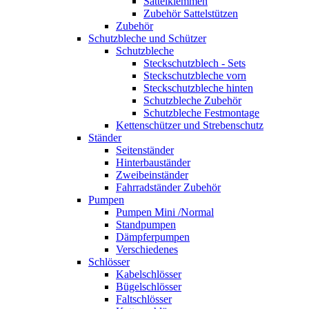
Sattelklemmen
Zubehör Sattelstützen
Zubehör
Schutzbleche und Schützer
Schutzbleche
Steckschutzblech - Sets
Steckschutzbleche vorn
Steckschutzbleche hinten
Schutzbleche Zubehör
Schutzbleche Festmontage
Kettenschützer und Strebenschutz
Ständer
Seitenständer
Hinterbauständer
Zweibeinständer
Fahrradständer Zubehör
Pumpen
Pumpen Mini /Normal
Standpumpen
Dämpferpumpen
Verschiedenes
Schlösser
Kabelschlösser
Bügelschlösser
Faltschlösser