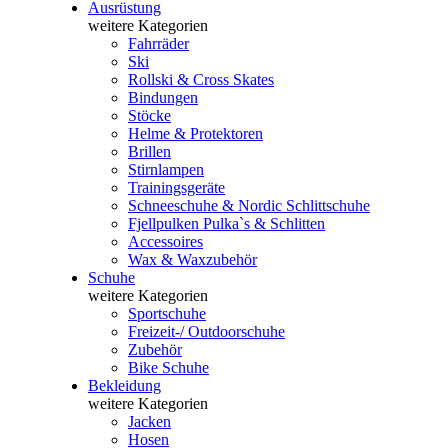
Ausrüstung
weitere Kategorien
Fahrräder
Ski
Rollski & Cross Skates
Bindungen
Stöcke
Helme & Protektoren
Brillen
Stirnlampen
Trainingsgeräte
Schneeschuhe & Nordic Schlittschuhe
Fjellpulken Pulka`s & Schlitten
Accessoires
Wax & Waxzubehör
Schuhe
weitere Kategorien
Sportschuhe
Freizeit-/ Outdoorschuhe
Zubehör
Bike Schuhe
Bekleidung
weitere Kategorien
Jacken
Hosen