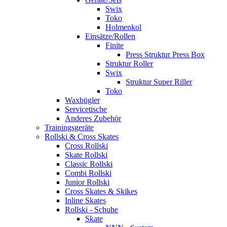
Swix
Toko
Holmenkol
Einsätze/Rollen
Finite
Press Struktur Press Box
Struktur Roller
Swix
Struktur Super Riller
Toko
Waxbügler
Servicetische
Anderes Zubehör
Trainingsgeräte
Rollski & Cross Skates
Cross Rollski
Skate Rollski
Classic Rollski
Combi Rollski
Junior Rollski
Cross Skates & Skikes
Inline Skates
Rollski - Schuhe
Skate