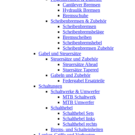
Cantilever Bremsen
Hydraulik Bremsen
Bremsschuhe
Scheibenbremsen & Zubehör
Scheibenbremsen
Scheibenbremsbeläge
Bremsscheiben
Scheibenbremshebel
Scheibenbremsen Zubehör
Gabel und Steuersätze
Steuersätze und Zubehör
Steuersätze Ahead
Stuersätze Tapered
Gabeln und Zubehör
Federgabel Ersatzteile
Schaltungen
Schaltwerke & Umwerfer
MTB Schaltwerk
MTB Umwerfer
Schalthebel
Schalthebel Sets
Schalthebel links
Schalthebel rechts
Brems- und Schalteinheiten
Lenker, Griffe und Vorbauten