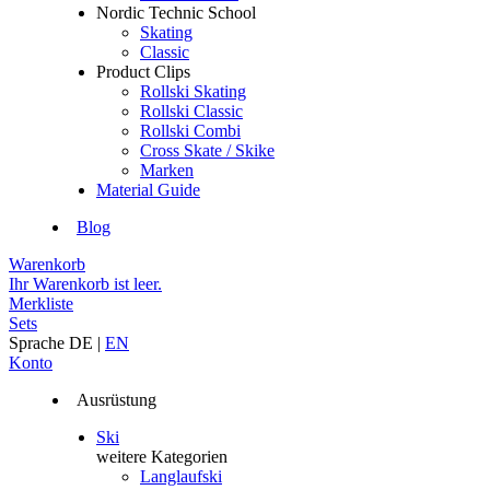
Nordic Technic School
Skating
Classic
Product Clips
Rollski Skating
Rollski Classic
Rollski Combi
Cross Skate / Skike
Marken
Material Guide
Blog
Warenkorb
Ihr Warenkorb ist leer.
Merkliste
Sets
Sprache
DE
|
EN
Konto
Ausrüstung
Ski
weitere Kategorien
Langlaufski