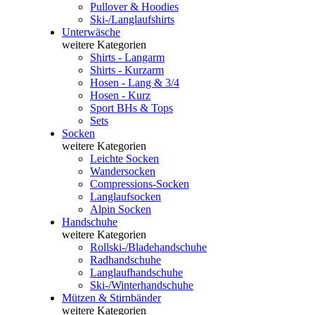
Pullover & Hoodies
Ski-/Langlaufshirts
Unterwäsche
weitere Kategorien
Shirts - Langarm
Shirts - Kurzarm
Hosen - Lang & 3/4
Hosen - Kurz
Sport BHs & Tops
Sets
Socken
weitere Kategorien
Leichte Socken
Wandersocken
Compressions-Socken
Langlaufsocken
Alpin Socken
Handschuhe
weitere Kategorien
Rollski-/Bladehandschuhe
Radhandschuhe
Langlaufhandschuhe
Ski-/Winterhandschuhe
Mützen & Stirnbänder
weitere Kategorien