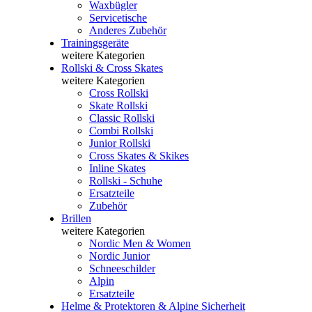
Waxbügler
Servicetische
Anderes Zubehör
Trainingsgeräte
weitere Kategorien
Rollski & Cross Skates
weitere Kategorien
Cross Rollski
Skate Rollski
Classic Rollski
Combi Rollski
Junior Rollski
Cross Skates & Skikes
Inline Skates
Rollski - Schuhe
Ersatzteile
Zubehör
Brillen
weitere Kategorien
Nordic Men & Women
Nordic Junior
Schneeschilder
Alpin
Ersatzteile
Helme & Protektoren & Alpine Sicherheit