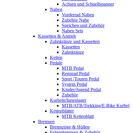
Achsen und Schnellspanner
Naben
Vorderrad Naben
Zubehör Nabe
Speichen und Zubehör
Naben Sets
Kassetten & Antrieb
Zahnkränze und Kassetten
Kassetten
Zahnkränze
Ketten
Pedale
MTB Pedal
Rennrad Pedal
Sport /Touren Pedal
System Pedal
Kinder/Jugend Pedal
Zubehör
Kurbeln/Innenlager
MTB/ATB/Trekking/E-Bike Kurbel
Kettenblätter
MTB Kettenblatt
Bremsen
Bremszüge & Hüllen
Felgenbremsen & Zubehör