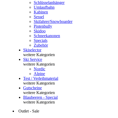
Schlüsselanhänger
Umlaufbahn
Kabinen
Sessel
Skifahrer/Snowboarder
Pistenbully
Skidoo
Schneekanonen
Specials
Zubehör
Skiselector
weitere Kategorien
Ski Service
weitere Kategorien
Nordic
Alpine
Test / Verleihmaterial
weitere Kategorien
Gutscheine
weitere Kategorien
Blaubeeren - Special
weitere Kategorien
Outlet - Sale