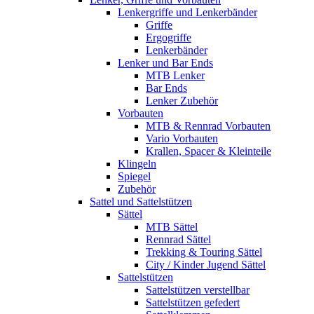
Lenkergriffe und Lenkerbänder
Griffe
Ergogriffe
Lenkerbänder
Lenker und Bar Ends
MTB Lenker
Bar Ends
Lenker Zubehör
Vorbauten
MTB & Rennrad Vorbauten
Vario Vorbauten
Krallen, Spacer & Kleinteile
Klingeln
Spiegel
Zubehör
Sattel und Sattelstützen
Sättel
MTB Sättel
Rennrad Sättel
Trekking & Touring Sättel
City / Kinder Jugend Sättel
Sattelstützen
Sattelstützen verstellbar
Sattelstützen gefedert