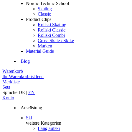
Nordic Technic School
Skating
Classic
Product Clips
Rollski Skating
Rollski Classic
Rollski Combi
Cross Skate / Skike
Marken
Material Guide
Blog
Warenkorb
Ihr Warenkorb ist leer.
Merkliste
Sets
Sprache
DE
|
EN
Konto
Ausrüstung
Ski
weitere Kategorien
Langlaufski