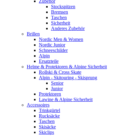
Zubehör
Stockspitzen
Bremsen
Taschen
Sicherheit
Anderes Zubehör
Brillen
Nordic Men & Women
Nordic Junior
Schneeschilder
Alpin
Ersatzteile
Helme & Protektoren & Alpine Sicherheit
Rollski & Cross Skate
Alpin - Skitouring - Skisprung
Senior
Junior
Protektoren
Lawine & Alpine Sicherheit
Accessoires
Trinkgürtel
Rucksäcke
Taschen
Skisäcke
Skiclips