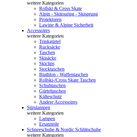
weitere Kategorien
Rollski & Cross Skate
Alpin - Skitouring - Skisprung
Protektoren
Lawine & Alpine Sicherheit
Accessoires
weitere Kategorien
Trinkgürtel
Rucksäcke
Taschen
Skisäcke
Skiclips
Stocktaschen
Biathlon - Waffentaschen
Rollski-/Cross Skate Taschen
Schuhtaschen
Gürteltaschen
Kälteschutz
Andere Accessoires
Stirnlampen
weitere Kategorien
Lampen
Ersatzteile
Schneeschuhe & Nordic Schlittschuhe
weitere Kategorien