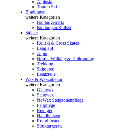
Alpinski
Touren Ski
Bindungen
weitere Kategorien
Bindungen Ski
Bindungen Rollski
Stöcke
weitere Kategorien
Rollski & Cross Skates
Langlauf
Alpin
Nordic Walking & Trailrunning
Trekking
Skitouren
Ersatzteile
Wax & Waxzubehör
weitere Kategorien
Gleitwax
Steigwax
NoWax Steigzonenpflege
Fellpflege
Reiniger
Handbürsten
Rotorbürsten
Strukturgeräte