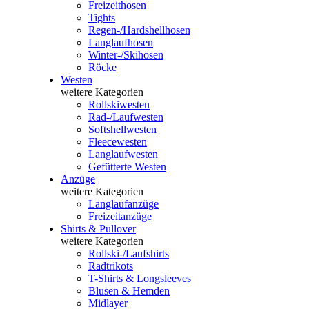
Freizeithosen
Tights
Regen-/Hardshellhosen
Langlaufhosen
Winter-/Skihosen
Röcke
Westen
weitere Kategorien
Rollskiwesten
Rad-/Laufwesten
Softshellwesten
Fleecewesten
Langlaufwesten
Gefütterte Westen
Anzüge
weitere Kategorien
Langlaufanzüge
Freizeitanzüge
Shirts & Pullover
weitere Kategorien
Rollski-/Laufshirts
Radtrikots
T-Shirts & Longsleeves
Blusen & Hemden
Midlayer