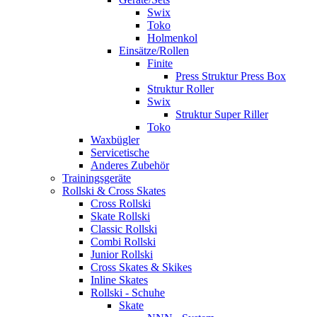
Swix
Toko
Holmenkol
Einsätze/Rollen
Finite
Press Struktur Press Box
Struktur Roller
Swix
Struktur Super Riller
Toko
Waxbügler
Servicetische
Anderes Zubehör
Trainingsgeräte
Rollski & Cross Skates
Cross Rollski
Skate Rollski
Classic Rollski
Combi Rollski
Junior Rollski
Cross Skates & Skikes
Inline Skates
Rollski - Schuhe
Skate