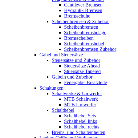
Cantilever Bremsen
Hydraulik Bremsen
Bremsschuhe
Scheibenbremsen & Zubehör
Scheibenbremsen
Scheibenbremsbeläge
Bremsscheiben
Scheibenbremshebel
Scheibenbremsen Zubehör
Gabel und Steuersätze
Steuersätze und Zubehör
Steuersätze Ahead
Stuersätze Tapered
Gabeln und Zubehör
Federgabel Ersatzteile
Schaltungen
Schaltwerke & Umwerfer
MTB Schaltwerk
MTB Umwerfer
Schalthebel
Schalthebel Sets
Schalthebel links
Schalthebel rechts
Brems- und Schalteinheiten
Lenker, Griffe und Vorbauten