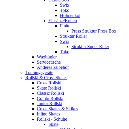
Swix
Toko
Holmenkol
Einsätze/Rollen
Finite
Press Struktur Press Box
Struktur Roller
Swix
Struktur Super Riller
Toko
Waxbügler
Servicetische
Anderes Zubehör
Trainingsgeräte
Rollski & Cross Skates
Cross Rollski
Skate Rollski
Classic Rollski
Combi Rollski
Junior Rollski
Cross Skates & Skikes
Inline Skates
Rollski - Schuhe
Skate