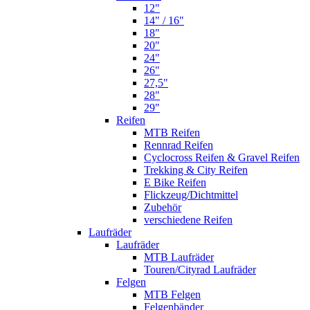
12"
14" / 16"
18"
20"
24"
26"
27,5"
28"
29"
Reifen
MTB Reifen
Rennrad Reifen
Cyclocross Reifen & Gravel Reifen
Trekking & City Reifen
E Bike Reifen
Flickzeug/Dichtmittel
Zubehör
verschiedene Reifen
Laufräder
Laufräder
MTB Laufräder
Touren/Cityrad Laufräder
Felgen
MTB Felgen
Felgenbänder