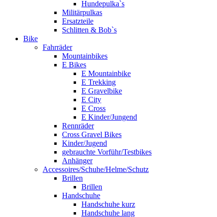
Hundepulka`s
Militärpulkas
Ersatzteile
Schlitten & Bob`s
Bike
Fahrräder
Mountainbikes
E Bikes
E Mountainbike
E Trekking
E Gravelbike
E City
E Cross
E Kinder/Jungend
Rennräder
Cross Gravel Bikes
Kinder/Jugend
gebrauchte Vorführ/Testbikes
Anhänger
Accessoires/Schuhe/Helme/Schutz
Brillen
Brillen
Handschuhe
Handschuhe kurz
Handschuhe lang