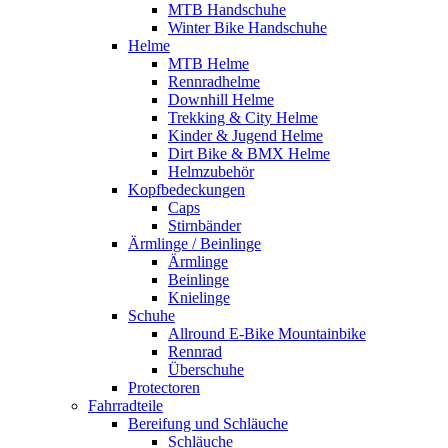
MTB Handschuhe
Winter Bike Handschuhe
Helme
MTB Helme
Rennradhelme
Downhill Helme
Trekking & City Helme
Kinder & Jugend Helme
Dirt Bike & BMX Helme
Helmzubehör
Kopfbedeckungen
Caps
Stirnbänder
Ärmlinge / Beinlinge
Ärmlinge
Beinlinge
Knielinge
Schuhe
Allround E-Bike Mountainbike
Rennrad
Überschuhe
Protectoren
Fahrradteile
Bereifung und Schläuche
Schläuche