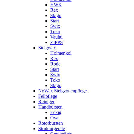
HWK
Rex
Skigo
Start
Swix
Toko
Vauhti
ZIPPS
Steigwax
Holmenkol
Rex
Rode
Start
Swix
Toko
Skigo
NoWax Steigzonenpflege
Fellpflege
Reiniger
Handbürsten
Eckig
Oval
Rotorbürsten
Strukturgeräte
Geräte/Sets