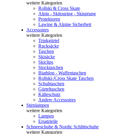
weitere Kategorien
Rollski & Cross Skate
Alpin - Skitouring - Skisprung
Protektoren
Lawine & Alpine Sicherheit
Accessoires
weitere Kategorien
Trinkgürtel
Rucksäcke
Taschen
Skisäcke
Skiclips
Stocktaschen
Biathlon - Waffentaschen
Rollski-/Cross Skate Taschen
Schuhtaschen
Gürteltaschen
Kälteschutz
Andere Accessoires
Stirnlampen
weitere Kategorien
Lampen
Ersatzteile
Schneeschuhe & Nordic Schlittschuhe
weitere Kategorien