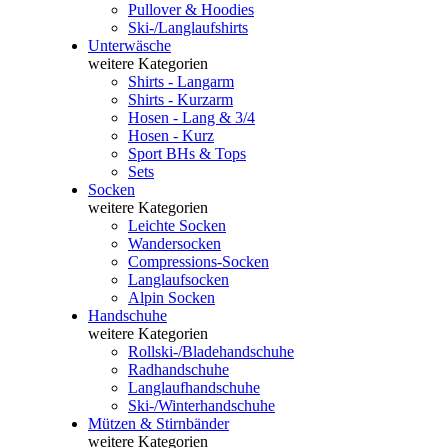
Pullover & Hoodies
Ski-/Langlaufshirts
Unterwäsche
weitere Kategorien
Shirts - Langarm
Shirts - Kurzarm
Hosen - Lang & 3/4
Hosen - Kurz
Sport BHs & Tops
Sets
Socken
weitere Kategorien
Leichte Socken
Wandersocken
Compressions-Socken
Langlaufsocken
Alpin Socken
Handschuhe
weitere Kategorien
Rollski-/Bladehandschuhe
Radhandschuhe
Langlaufhandschuhe
Ski-/Winterhandschuhe
Mützen & Stirnbänder
weitere Kategorien