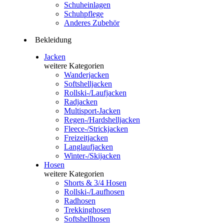
Schuheinlagen
Schuhpflege
Anderes Zubehör
Bekleidung
Jacken
weitere Kategorien
Wanderjacken
Softshelljacken
Rollski-/Laufjacken
Radjacken
Multisport-Jacken
Regen-/Hardshelljacken
Fleece-/Strickjacken
Freizeitjacken
Langlaufjacken
Winter-/Skijacken
Hosen
weitere Kategorien
Shorts & 3/4 Hosen
Rollski-/Laufhosen
Radhosen
Trekkinghosen
Softshellhosen