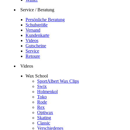
Service / Beratung
Persönliche Beratung
Schuhgröße
Versand
Kundenkarte
Videos
Gutscheine
Service
Retoure
Videos
Wax School
SportAlbert Wax Clips
Swix
Holmenkol
Toko
Rode
Rex
Optiwax
Skating
Classic
Verschiedenes