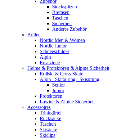
Zubehör
Stockspitzen
Bremsen
Taschen
Sicherheit
Anderes Zubehör
Brillen
Nordic Men & Women
Nordic Junior
Schneeschilder
Alpin
Ersatzteile
Helme & Protektoren & Alpine Sicherheit
Rollski & Cross Skate
Alpin - Skitouring - Skisprung
Senior
Junior
Protektoren
Lawine & Alpine Sicherheit
Accessoires
Trinkgürtel
Rucksäcke
Taschen
Skisäcke
Skiclips