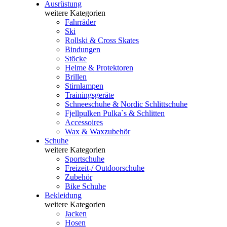
Ausrüstung
weitere Kategorien
Fahrräder
Ski
Rollski & Cross Skates
Bindungen
Stöcke
Helme & Protektoren
Brillen
Stirnlampen
Trainingsgeräte
Schneeschuhe & Nordic Schlittschuhe
Fjellpulken Pulka`s & Schlitten
Accessoires
Wax & Waxzubehör
Schuhe
weitere Kategorien
Sportschuhe
Freizeit-/ Outdoorschuhe
Zubehör
Bike Schuhe
Bekleidung
weitere Kategorien
Jacken
Hosen