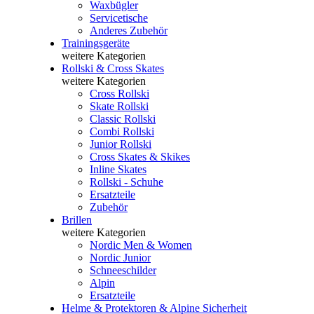
Waxbügler
Servicetische
Anderes Zubehör
Trainingsgeräte
weitere Kategorien
Rollski & Cross Skates
weitere Kategorien
Cross Rollski
Skate Rollski
Classic Rollski
Combi Rollski
Junior Rollski
Cross Skates & Skikes
Inline Skates
Rollski - Schuhe
Ersatzteile
Zubehör
Brillen
weitere Kategorien
Nordic Men & Women
Nordic Junior
Schneeschilder
Alpin
Ersatzteile
Helme & Protektoren & Alpine Sicherheit