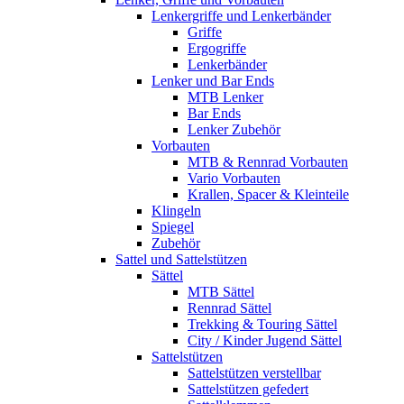
Lenkergriffe und Lenkerbänder
Griffe
Ergogriffe
Lenkerbänder
Lenker und Bar Ends
MTB Lenker
Bar Ends
Lenker Zubehör
Vorbauten
MTB & Rennrad Vorbauten
Vario Vorbauten
Krallen, Spacer & Kleinteile
Klingeln
Spiegel
Zubehör
Sattel und Sattelstützen
Sättel
MTB Sättel
Rennrad Sättel
Trekking & Touring Sättel
City / Kinder Jugend Sättel
Sattelstützen
Sattelstützen verstellbar
Sattelstützen gefedert