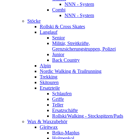
NNN - System
Combi
NNN - System
Stöcke
Rollski & Cross Skates
Langlauf
Senior
Militär, Streitkräfte,
Grenzsicherungstruppen, Polizei
Junior
Back Country
Alpin
Nordic Walking & Trailrunning
Trekking
Skitouren
Ersatzteile
Schlaufen
Griffe
Teller
Ersatzschäfte
Rollski/Walking - Stockspitzen/Pads
Wax & Waxzubehör
Gleitwax
Briko-Maplus
Holmenkol