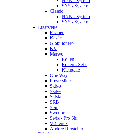
NNN - System
SNS - System
Classic
NNN - System
SNS - System
Ersatzteile
Fischer
Kästle
Globulonero
KV
Marwe
Rollen
Rollen - Set`s
Kleinteile
One Way
Powerslide
Skigo
Skike
Skiskett
SRB
Start
Swenor
Swix - Pro Ski
V2 Jenex
Andere Hersteller