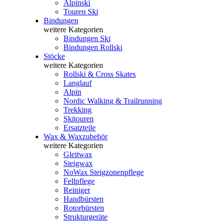
Alpinski
Touren Ski
Bindungen
weitere Kategorien
Bindungen Ski
Bindungen Rollski
Stöcke
weitere Kategorien
Rollski & Cross Skates
Langlauf
Alpin
Nordic Walking & Trailrunning
Trekking
Skitouren
Ersatzteile
Wax & Waxzubehör
weitere Kategorien
Gleitwax
Steigwax
NoWax Steigzonenpflege
Fellpflege
Reiniger
Handbürsten
Rotorbürsten
Strukturgeräte