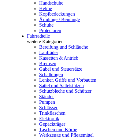
Handschuhe
Helme
Kopfbedeckungen
Ärmlinge / Beinlinge
Schuhe
Protectoren
Fahrradteile
weitere Kategorien
Bereifung und Schläuche
Laufräder
Kassetten & Antrieb
Bremsen
Gabel und Steuersätze
Schaltungen
Lenker, Griffe und Vorbauten
Sattel und Sattelstützen
Schutzbleche und Schützer
Ständer
Pumpen
Schlösser
Trinkflaschen
Elektronik
Gepäckträger
Taschen und Körbe
Werkzeuge und Pflegemittel