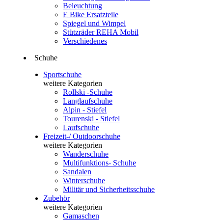
Beleuchtung
E Bike Ersatzteile
Spiegel und Wimpel
Stützräder REHA Mobil
Verschiedenes
Schuhe
Sportschuhe
weitere Kategorien
Rollski -Schuhe
Langlaufschuhe
Alpin - Stiefel
Tourenski - Stiefel
Laufschuhe
Freizeit-/ Outdoorschuhe
weitere Kategorien
Wanderschuhe
Multifunktions- Schuhe
Sandalen
Winterschuhe
Militär und Sicherheitsschuhe
Zubehör
weitere Kategorien
Gamaschen