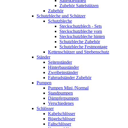
Sattelklemmen
Zubehör Sattelstützen
Zubehör
Schutzbleche und Schützer
Schutzbleche
Steckschutzblech - Sets
Steckschutzbleche vorn
Steckschutzbleche hinten
Schutzbleche Zubehör
Schutzbleche Festmontage
Kettenschützer und Strebenschutz
Ständer
Seitenständer
Hinterbauständer
Zweibeinständer
Fahrradständer Zubehör
Pumpen
Pumpen Mini /Normal
Standpumpen
Dämpferpumpen
Verschiedenes
Schlösser
Kabelschlösser
Bügelschlösser
Faltschlösser