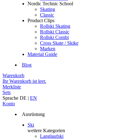
Nordic Technic School
Skating
Classic
Product Clips
Rollski Skating
Rollski Classic
Rollski Combi
Cross Skate / Skike
Marken
Material Guide
Blog
Warenkorb
Ihr Warenkorb ist leer.
Merkliste
Sets
Sprache
DE
|
EN
Konto
Ausrüstung
Ski
weitere Kategorien
Langlaufski