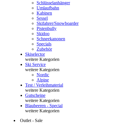
Schlüsselanhänger
Umlaufbahn
Kabinen
Sessel
Skifahrer/Snowboarder
Pistenbully
Skidoo
Schneekanonen
Specials
Zubehör
Skiselector
weitere Kategorien
Ski Service
weitere Kategorien
Nordic
Alpine
Test / Verleihmaterial
weitere Kategorien
Gutscheine
weitere Kategorien
Blaubeeren - Special
weitere Kategorien
Outlet - Sale