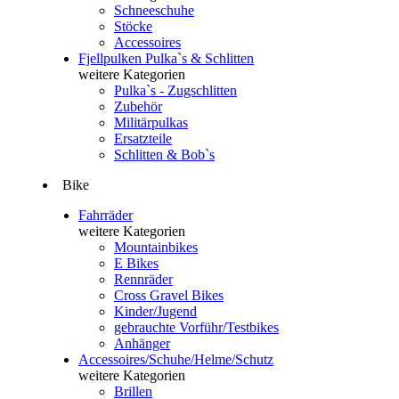
Schneeschuhe
Stöcke
Accessoires
Fjellpulken Pulka`s & Schlitten
weitere Kategorien
Pulka`s - Zugschlitten
Zubehör
Militärpulkas
Ersatzteile
Schlitten & Bob`s
Bike
Fahrräder
weitere Kategorien
Mountainbikes
E Bikes
Rennräder
Cross Gravel Bikes
Kinder/Jugend
gebrauchte Vorführ/Testbikes
Anhänger
Accessoires/Schuhe/Helme/Schutz
weitere Kategorien
Brillen