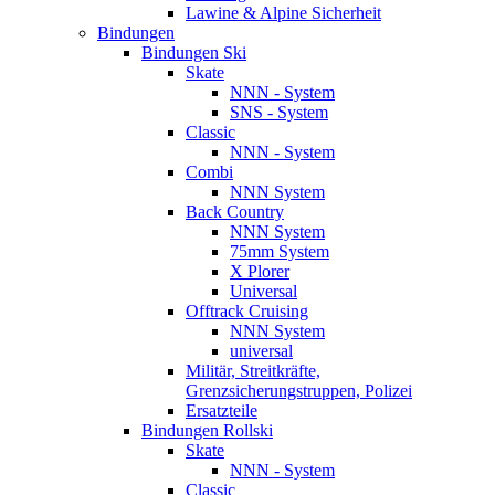
Lawine & Alpine Sicherheit
Bindungen
Bindungen Ski
Skate
NNN - System
SNS - System
Classic
NNN - System
Combi
NNN System
Back Country
NNN System
75mm System
X Plorer
Universal
Offtrack Cruising
NNN System
universal
Militär, Streitkräfte,
Grenzsicherungstruppen, Polizei
Ersatzteile
Bindungen Rollski
Skate
NNN - System
Classic