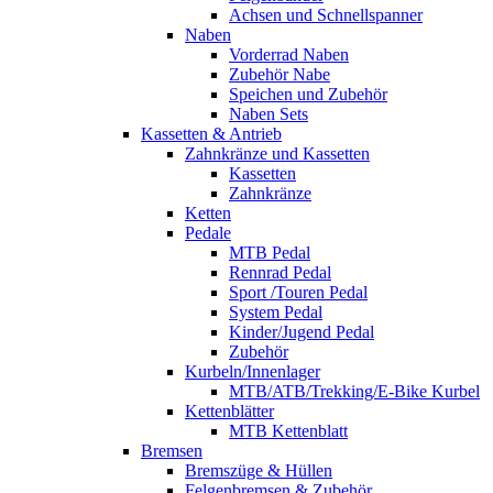
Achsen und Schnellspanner
Naben
Vorderrad Naben
Zubehör Nabe
Speichen und Zubehör
Naben Sets
Kassetten & Antrieb
Zahnkränze und Kassetten
Kassetten
Zahnkränze
Ketten
Pedale
MTB Pedal
Rennrad Pedal
Sport /Touren Pedal
System Pedal
Kinder/Jugend Pedal
Zubehör
Kurbeln/Innenlager
MTB/ATB/Trekking/E-Bike Kurbel
Kettenblätter
MTB Kettenblatt
Bremsen
Bremszüge & Hüllen
Felgenbremsen & Zubehör