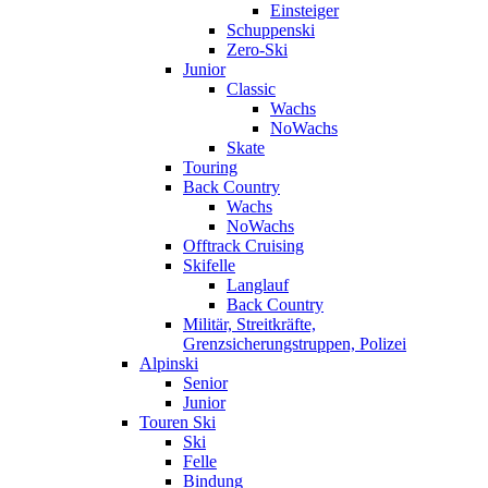
Einsteiger
Schuppenski
Zero-Ski
Junior
Classic
Wachs
NoWachs
Skate
Touring
Back Country
Wachs
NoWachs
Offtrack Cruising
Skifelle
Langlauf
Back Country
Militär, Streitkräfte,
Grenzsicherungstruppen, Polizei
Alpinski
Senior
Junior
Touren Ski
Ski
Felle
Bindung