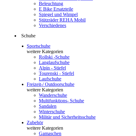
Beleuchtung
E Bike Ersatzteile
Spiegel und Wimpel
Stützräder REHA Mobil
Verschiedenes
Schuhe
Sportschuhe
weitere Kategorien
Rollski -Schuhe
Langlaufschuhe
Alpin - Stiefel
Tourenski - Stiefel
Laufschuhe
Freizeit-/ Outdoorschuhe
weitere Kategorien
Wanderschuhe
Multifunktions- Schuhe
Sandalen
Winterschuhe
Militär und Sicherheitsschuhe
Zubehör
weitere Kategorien
Gamaschen