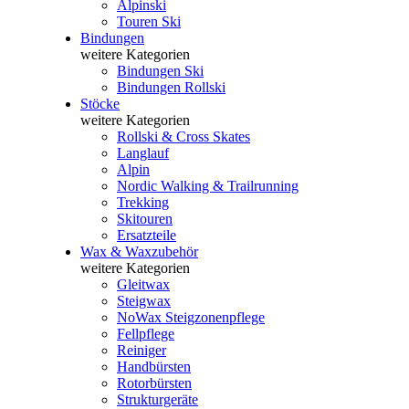
Alpinski
Touren Ski
Bindungen
weitere Kategorien
Bindungen Ski
Bindungen Rollski
Stöcke
weitere Kategorien
Rollski & Cross Skates
Langlauf
Alpin
Nordic Walking & Trailrunning
Trekking
Skitouren
Ersatzteile
Wax & Waxzubehör
weitere Kategorien
Gleitwax
Steigwax
NoWax Steigzonenpflege
Fellpflege
Reiniger
Handbürsten
Rotorbürsten
Strukturgeräte