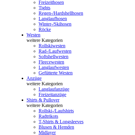
Freizeithosen
Tights
Regen-/Hardshellhosen
Langlaufhosen
Winter-/Skihosen
Röcke
Westen
weitere Kategorien
Rollskiwesten
Rad-/Laufwesten
Softshellwesten
Fleecewesten
Langlaufwesten
Gefütterte Westen
Anzüge
weitere Kategorien
Langlaufanzüge
Freizeitanzüge
Shirts & Pullover
weitere Kategorien
Rollski-/Laufshirts
Radtrikots
T-Shirts & Longsleeves
Blusen & Hemden
Midlayer