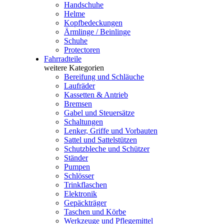
Handschuhe
Helme
Kopfbedeckungen
Ärmlinge / Beinlinge
Schuhe
Protectoren
Fahrradteile
weitere Kategorien
Bereifung und Schläuche
Laufräder
Kassetten & Antrieb
Bremsen
Gabel und Steuersätze
Schaltungen
Lenker, Griffe und Vorbauten
Sattel und Sattelstützen
Schutzbleche und Schützer
Ständer
Pumpen
Schlösser
Trinkflaschen
Elektronik
Gepäckträger
Taschen und Körbe
Werkzeuge und Pflegemittel