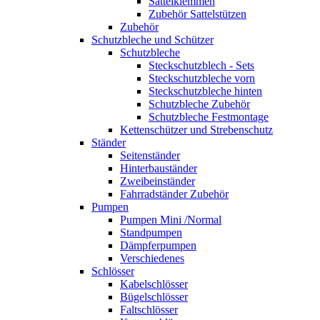
Sattelklemmen
Zubehör Sattelstützen
Zubehör
Schutzbleche und Schützer
Schutzbleche
Steckschutzblech - Sets
Steckschutzbleche vorn
Steckschutzbleche hinten
Schutzbleche Zubehör
Schutzbleche Festmontage
Kettenschützer und Strebenschutz
Ständer
Seitenständer
Hinterbauständer
Zweibeinständer
Fahrradständer Zubehör
Pumpen
Pumpen Mini /Normal
Standpumpen
Dämpferpumpen
Verschiedenes
Schlösser
Kabelschlösser
Bügelschlösser
Faltschlösser