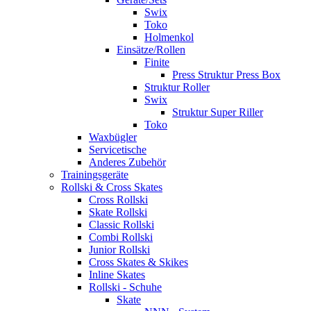
Swix
Toko
Holmenkol
Einsätze/Rollen
Finite
Press Struktur Press Box
Struktur Roller
Swix
Struktur Super Riller
Toko
Waxbügler
Servicetische
Anderes Zubehör
Trainingsgeräte
Rollski & Cross Skates
Cross Rollski
Skate Rollski
Classic Rollski
Combi Rollski
Junior Rollski
Cross Skates & Skikes
Inline Skates
Rollski - Schuhe
Skate