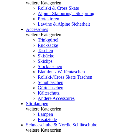
weitere Kategorien
Rollski & Cross Skate
Alpin - Skitouring - Skisprung
Protektoren
Lawine & Alpine Sicherheit
Accessoires
weitere Kategorien
Trinkgürtel
Rucksäcke
Taschen
Skisäcke
Skiclips
Stocktaschen
Biathlon - Waffentaschen
Rollski-/Cross Skate Taschen
Schuhtaschen
Gürteltaschen
Kälteschutz
Andere Accessoires
Stirnlampen
weitere Kategorien
Lampen
Ersatzteile
Schneeschuhe & Nordic Schlittschuhe
weitere Kategorien