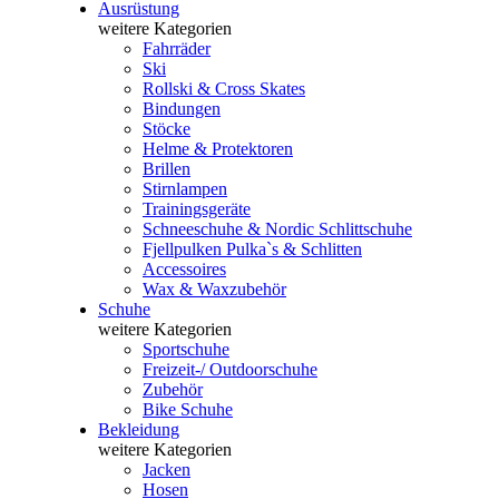
Ausrüstung
weitere Kategorien
Fahrräder
Ski
Rollski & Cross Skates
Bindungen
Stöcke
Helme & Protektoren
Brillen
Stirnlampen
Trainingsgeräte
Schneeschuhe & Nordic Schlittschuhe
Fjellpulken Pulka`s & Schlitten
Accessoires
Wax & Waxzubehör
Schuhe
weitere Kategorien
Sportschuhe
Freizeit-/ Outdoorschuhe
Zubehör
Bike Schuhe
Bekleidung
weitere Kategorien
Jacken
Hosen