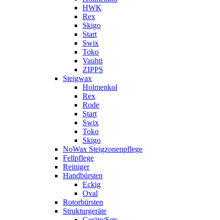
HWK
Rex
Skigo
Start
Swix
Toko
Vauhti
ZIPPS
Steigwax
Holmenkol
Rex
Rode
Start
Swix
Toko
Skigo
NoWax Steigzonenpflege
Fellpflege
Reiniger
Handbürsten
Eckig
Oval
Rotorbürsten
Strukturgeräte
Geräte/Sets