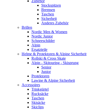
Zubehör
Stockspitzen
Bremsen
Taschen
Sicherheit
Anderes Zubehör
Brillen
Nordic Men & Women
Nordic Junior
Schneeschilder
Alpin
Ersatzteile
Helme & Protektoren & Alpine Sicherheit
Rollski & Cross Skate
Alpin - Skitouring - Skisprung
Senior
Junior
Protektoren
Lawine & Alpine Sicherheit
Accessoires
Trinkgürtel
Rucksäcke
Taschen
Skisäcke
Skiclips