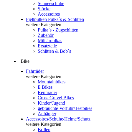
Schneeschuhe
Stöcke
Accessoires
Fjellpulken Pulka`s & Schlitten
weitere Kategorien
Pulka`s - Zugschlitten
Zubehör
Militärpulkas
Ersatzteile
Schlitten & Bob`s
Bike
Fahrräder
weitere Kategorien
Mountainbikes
E Bikes
Rennräder
Cross Gravel Bikes
Kinder/Jugend
gebrauchte Vorführ/Testbikes
Anhänger
Accessoires/Schuhe/Helme/Schutz
weitere Kategorien
Brillen