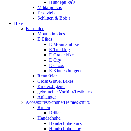
Hundepulka`s
Militärpulkas
Ersatzteile
Schlitten & Bob`s
Bike
Fahrräder
Mountainbikes
E Bikes
E Mountainbike
E Trekking
E Gravelbike
E City
E Cross
E Kinder/Jungend
Rennräder
Cross Gravel Bikes
Kinder/Jugend
gebrauchte Vorführ/Testbikes
Anhänger
Accessoires/Schuhe/Helme/Schutz
Brillen
Brillen
Handschuhe
Handschuhe kurz
Handschuhe lang