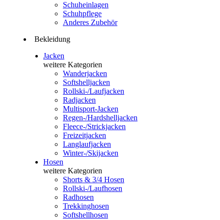
Schuheinlagen
Schuhpflege
Anderes Zubehör
Bekleidung
Jacken
weitere Kategorien
Wanderjacken
Softshelljacken
Rollski-/Laufjacken
Radjacken
Multisport-Jacken
Regen-/Hardshelljacken
Fleece-/Strickjacken
Freizeitjacken
Langlaufjacken
Winter-/Skijacken
Hosen
weitere Kategorien
Shorts & 3/4 Hosen
Rollski-/Laufhosen
Radhosen
Trekkinghosen
Softshellhosen