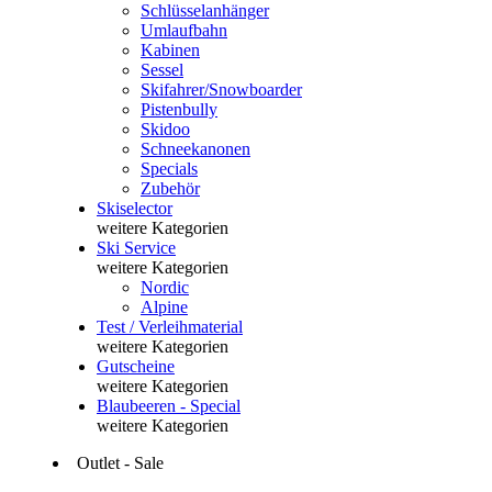
Schlüsselanhänger
Umlaufbahn
Kabinen
Sessel
Skifahrer/Snowboarder
Pistenbully
Skidoo
Schneekanonen
Specials
Zubehör
Skiselector
weitere Kategorien
Ski Service
weitere Kategorien
Nordic
Alpine
Test / Verleihmaterial
weitere Kategorien
Gutscheine
weitere Kategorien
Blaubeeren - Special
weitere Kategorien
Outlet - Sale