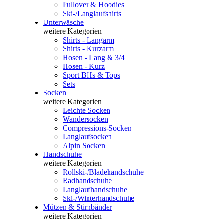
Pullover & Hoodies
Ski-/Langlaufshirts
Unterwäsche
weitere Kategorien
Shirts - Langarm
Shirts - Kurzarm
Hosen - Lang & 3/4
Hosen - Kurz
Sport BHs & Tops
Sets
Socken
weitere Kategorien
Leichte Socken
Wandersocken
Compressions-Socken
Langlaufsocken
Alpin Socken
Handschuhe
weitere Kategorien
Rollski-/Bladehandschuhe
Radhandschuhe
Langlaufhandschuhe
Ski-/Winterhandschuhe
Mützen & Stirnbänder
weitere Kategorien