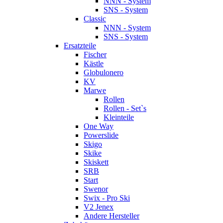
NNN - System
SNS - System
Classic
NNN - System
SNS - System
Ersatzteile
Fischer
Kästle
Globulonero
KV
Marwe
Rollen
Rollen - Set`s
Kleinteile
One Way
Powerslide
Skigo
Skike
Skiskett
SRB
Start
Swenor
Swix - Pro Ski
V2 Jenex
Andere Hersteller