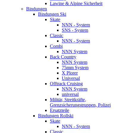
Lawine & Alpine Sicherheit
Bindungen
Bindungen Ski
Skate
NNN - System
SNS - System
Classic
NNN - System
Combi
NNN System
Back Country
NNN System
75mm System
X Plorer
Universal
Offtrack Cruising
NNN System
universal
Militär, Streitkräfte,
Grenzsicherungstruppen, Polizei
Ersatzteile
Bindungen Rollski
Skate
NNN - System
Classic