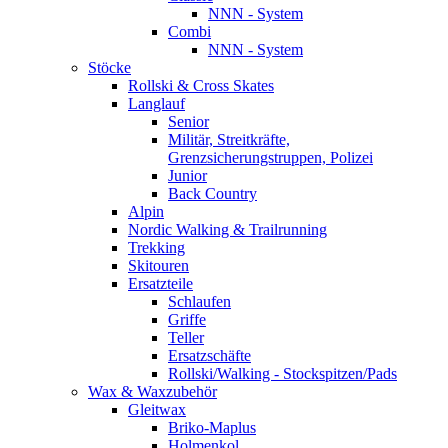
NNN - System
Combi
NNN - System
Stöcke
Rollski & Cross Skates
Langlauf
Senior
Militär, Streitkräfte,
Grenzsicherungstruppen, Polizei
Junior
Back Country
Alpin
Nordic Walking & Trailrunning
Trekking
Skitouren
Ersatzteile
Schlaufen
Griffe
Teller
Ersatzschäfte
Rollski/Walking - Stockspitzen/Pads
Wax & Waxzubehör
Gleitwax
Briko-Maplus
Holmenkol