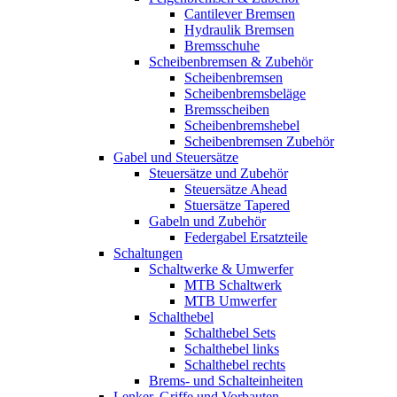
Cantilever Bremsen
Hydraulik Bremsen
Bremsschuhe
Scheibenbremsen & Zubehör
Scheibenbremsen
Scheibenbremsbeläge
Bremsscheiben
Scheibenbremshebel
Scheibenbremsen Zubehör
Gabel und Steuersätze
Steuersätze und Zubehör
Steuersätze Ahead
Stuersätze Tapered
Gabeln und Zubehör
Federgabel Ersatzteile
Schaltungen
Schaltwerke & Umwerfer
MTB Schaltwerk
MTB Umwerfer
Schalthebel
Schalthebel Sets
Schalthebel links
Schalthebel rechts
Brems- und Schalteinheiten
Lenker, Griffe und Vorbauten