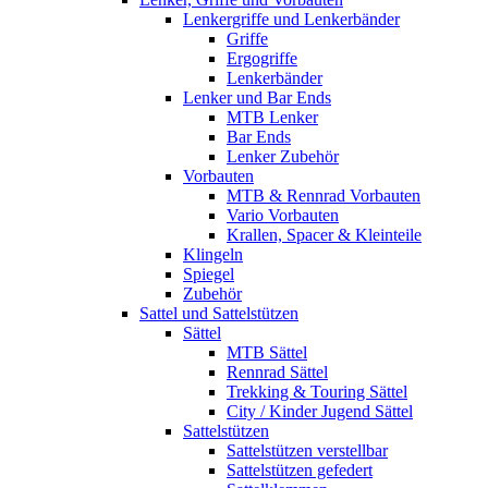
Lenkergriffe und Lenkerbänder
Griffe
Ergogriffe
Lenkerbänder
Lenker und Bar Ends
MTB Lenker
Bar Ends
Lenker Zubehör
Vorbauten
MTB & Rennrad Vorbauten
Vario Vorbauten
Krallen, Spacer & Kleinteile
Klingeln
Spiegel
Zubehör
Sattel und Sattelstützen
Sättel
MTB Sättel
Rennrad Sättel
Trekking & Touring Sättel
City / Kinder Jugend Sättel
Sattelstützen
Sattelstützen verstellbar
Sattelstützen gefedert