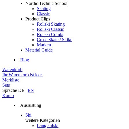
Nordic Technic School
Skating
Classic
Product Clips
Rollski Skating
Rollski Classic
Rollski Combi
Cross Skate / Skike
Marken
Material Guide
Blog
Warenkorb
Ihr Warenkorb ist leer.
Merkliste
Sets
Sprache
DE
|
EN
Konto
Ausrüstung
Ski
weitere Kategorien
Langlaufski