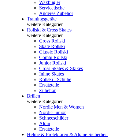
Waxbügler
Servicetische
Anderes Zubehör
Trainingsgeräte
weitere Kategorien
Rollski & Cross Skates
weitere Kategorien
Cross Rollski
Skate Rollski
Classic Rollski
Combi Rollski
Junior Rollski
Cross Skates & Skikes
Inline Skates
Rollski - Schuhe
Ersatzteile
Zubehör
Brillen
weitere Kategorien
Nordic Men & Women
Nordic Junior
Schneeschilder
Alpin
Ersatzteile
Helme & Protektoren & Alpine Sicherheit