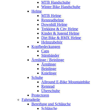
MTB Handschuhe
Winter Bike Handschuhe
Helme
MTB Helme
Rennradhelme
Downhill Helme
Trekking & City Helme
Kinder & Jugend Helme
Dirt Bike & BMX Helme
Helmzubehör
Kopfbedeckungen
Caps
Stirnbänder
Ärmlinge / Beinlinge
Ärmlinge
Beinlinge
Knielinge
Schuhe
Allround E-Bike Mountainbike
Rennrad
Überschuhe
Protectoren
Fahrradteile
Bereifung und Schläuche
Schläuche