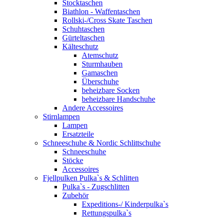
Stocktaschen
Biathlon - Waffentaschen
Rollski-/Cross Skate Taschen
Schuhtaschen
Gürteltaschen
Kälteschutz
Atemschutz
Sturmhauben
Gamaschen
Überschuhe
beheizbare Socken
beheizbare Handschuhe
Andere Accessoires
Stirnlampen
Lampen
Ersatzteile
Schneeschuhe & Nordic Schlittschuhe
Schneeschuhe
Stöcke
Accessoires
Fjellpulken Pulka`s & Schlitten
Pulka`s - Zugschlitten
Zubehör
Expeditions-/ Kinderpulka`s
Rettungspulka`s