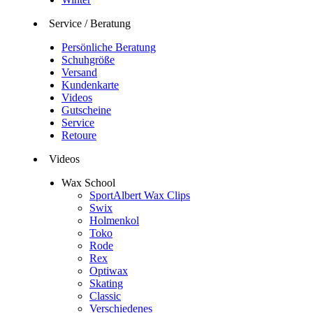
Service / Beratung
Persönliche Beratung
Schuhgröße
Versand
Kundenkarte
Videos
Gutscheine
Service
Retoure
Videos
Wax School
SportAlbert Wax Clips
Swix
Holmenkol
Toko
Rode
Rex
Optiwax
Skating
Classic
Verschiedenes