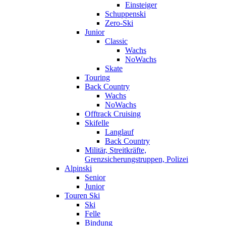
Einsteiger
Schuppenski
Zero-Ski
Junior
Classic
Wachs
NoWachs
Skate
Touring
Back Country
Wachs
NoWachs
Offtrack Cruising
Skifelle
Langlauf
Back Country
Militär, Streitkräfte,
Grenzsicherungstruppen, Polizei
Alpinski
Senior
Junior
Touren Ski
Ski
Felle
Bindung