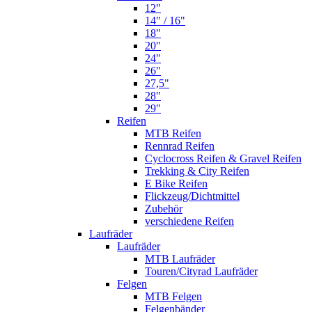
12"
14" / 16"
18"
20"
24"
26"
27,5"
28"
29"
Reifen
MTB Reifen
Rennrad Reifen
Cyclocross Reifen & Gravel Reifen
Trekking & City Reifen
E Bike Reifen
Flickzeug/Dichtmittel
Zubehör
verschiedene Reifen
Laufräder
Laufräder
MTB Laufräder
Touren/Cityrad Laufräder
Felgen
MTB Felgen
Felgenbänder