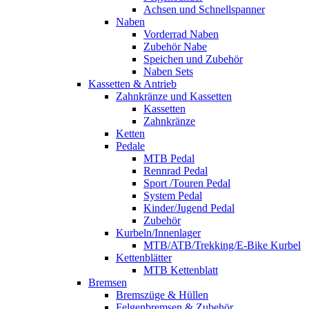
Achsen und Schnellspanner
Naben
Vorderrad Naben
Zubehör Nabe
Speichen und Zubehör
Naben Sets
Kassetten & Antrieb
Zahnkränze und Kassetten
Kassetten
Zahnkränze
Ketten
Pedale
MTB Pedal
Rennrad Pedal
Sport /Touren Pedal
System Pedal
Kinder/Jugend Pedal
Zubehör
Kurbeln/Innenlager
MTB/ATB/Trekking/E-Bike Kurbel
Kettenblätter
MTB Kettenblatt
Bremsen
Bremszüge & Hüllen
Felgenbremsen & Zubehör