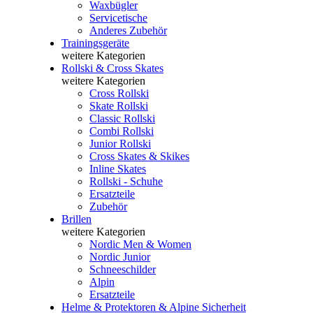
Waxbügler
Servicetische
Anderes Zubehör
Trainingsgeräte
weitere Kategorien
Rollski & Cross Skates
weitere Kategorien
Cross Rollski
Skate Rollski
Classic Rollski
Combi Rollski
Junior Rollski
Cross Skates & Skikes
Inline Skates
Rollski - Schuhe
Ersatzteile
Zubehör
Brillen
weitere Kategorien
Nordic Men & Women
Nordic Junior
Schneeschilder
Alpin
Ersatzteile
Helme & Protektoren & Alpine Sicherheit