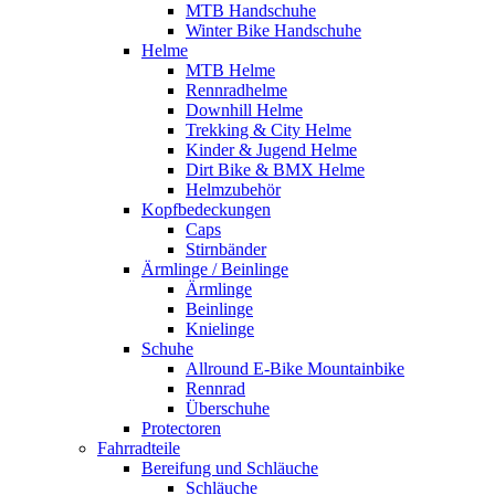
MTB Handschuhe
Winter Bike Handschuhe
Helme
MTB Helme
Rennradhelme
Downhill Helme
Trekking & City Helme
Kinder & Jugend Helme
Dirt Bike & BMX Helme
Helmzubehör
Kopfbedeckungen
Caps
Stirnbänder
Ärmlinge / Beinlinge
Ärmlinge
Beinlinge
Knielinge
Schuhe
Allround E-Bike Mountainbike
Rennrad
Überschuhe
Protectoren
Fahrradteile
Bereifung und Schläuche
Schläuche