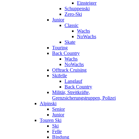
Einsteiger
Schuppenski
Zero-Ski
Junior
Classic
Wachs
NoWachs
Skate
Touring
Back Country
Wachs
NoWachs
Offtrack Cruising
Skifelle
Langlauf
Back Country
Militär, Streitkräfte,
Grenzsicherungstruppen, Polizei
Alpinski
Senior
Junior
Touren Ski
Ski
Felle
Bindung