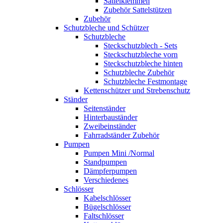
Sattelklemmen
Zubehör Sattelstützen
Zubehör
Schutzbleche und Schützer
Schutzbleche
Steckschutzblech - Sets
Steckschutzbleche vorn
Steckschutzbleche hinten
Schutzbleche Zubehör
Schutzbleche Festmontage
Kettenschützer und Strebenschutz
Ständer
Seitenständer
Hinterbauständer
Zweibeinständer
Fahrradständer Zubehör
Pumpen
Pumpen Mini /Normal
Standpumpen
Dämpferpumpen
Verschiedenes
Schlösser
Kabelschlösser
Bügelschlösser
Faltschlösser