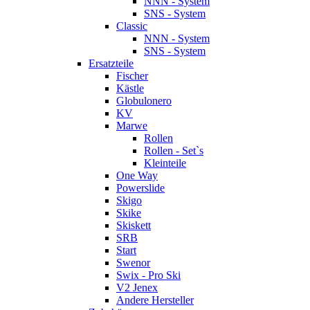
NNN - System
SNS - System
Classic
NNN - System
SNS - System
Ersatzteile
Fischer
Kästle
Globulonero
KV
Marwe
Rollen
Rollen - Set`s
Kleinteile
One Way
Powerslide
Skigo
Skike
Skiskett
SRB
Start
Swenor
Swix - Pro Ski
V2 Jenex
Andere Hersteller