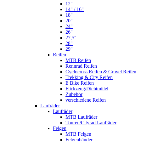
12"
14" / 16"
18"
20"
24"
26"
27,5"
28"
29"
Reifen
MTB Reifen
Rennrad Reifen
Cyclocross Reifen & Gravel Reifen
Trekking & City Reifen
E Bike Reifen
Flickzeug/Dichtmittel
Zubehör
verschiedene Reifen
Laufräder
Laufräder
MTB Laufräder
Touren/Cityrad Laufräder
Felgen
MTB Felgen
Felgenbänder