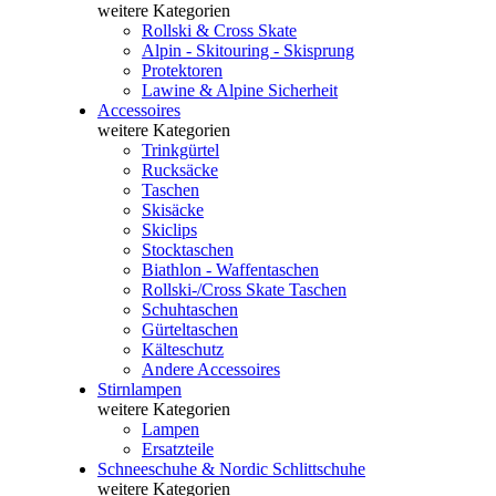
weitere Kategorien
Rollski & Cross Skate
Alpin - Skitouring - Skisprung
Protektoren
Lawine & Alpine Sicherheit
Accessoires
weitere Kategorien
Trinkgürtel
Rucksäcke
Taschen
Skisäcke
Skiclips
Stocktaschen
Biathlon - Waffentaschen
Rollski-/Cross Skate Taschen
Schuhtaschen
Gürteltaschen
Kälteschutz
Andere Accessoires
Stirnlampen
weitere Kategorien
Lampen
Ersatzteile
Schneeschuhe & Nordic Schlittschuhe
weitere Kategorien