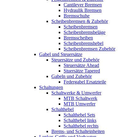
Cantilever Bremsen
Hydraulik Bremsen
Bremsschuhe
Scheibenbremsen & Zubehör
Scheibenbremsen
Scheibenbremsbeläge
Bremsscheiben
Scheibenbremshebel
Scheibenbremsen Zubehör
Gabel und Steuersätze
Steuersätze und Zubehör
Steuersätze Ahead
Stuersätze Tapered
Gabeln und Zubehör
Federgabel Ersatzteile
Schaltungen
Schaltwerke & Umwerfer
MTB Schaltwerk
MTB Umwerfer
Schalthebel
Schalthebel Sets
Schalthebel links
Schalthebel rechts
Brems- und Schalteinheiten
Lenker, Griffe und Vorbauten