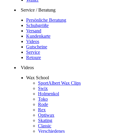
Service / Beratung
Persönliche Beratung
Schuhgröße
Versand
Kundenkarte
Videos
Gutscheine
Service
Retoure
Videos
Wax School
SportAlbert Wax Clips
Swix
Holmenkol
Toko
Rode
Rex
Optiwax
Skating
Classic
Verschiedenes