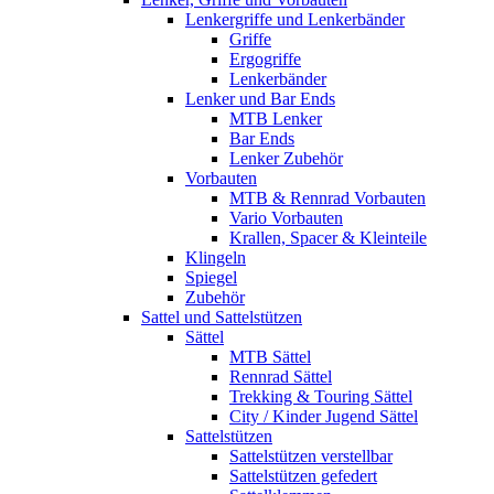
Lenkergriffe und Lenkerbänder
Griffe
Ergogriffe
Lenkerbänder
Lenker und Bar Ends
MTB Lenker
Bar Ends
Lenker Zubehör
Vorbauten
MTB & Rennrad Vorbauten
Vario Vorbauten
Krallen, Spacer & Kleinteile
Klingeln
Spiegel
Zubehör
Sattel und Sattelstützen
Sättel
MTB Sättel
Rennrad Sättel
Trekking & Touring Sättel
City / Kinder Jugend Sättel
Sattelstützen
Sattelstützen verstellbar
Sattelstützen gefedert