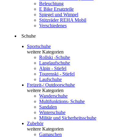
Beleuchtung
E Bike Ersatzteile
Spiegel und Wimpel
Stützräder REHA Mobil
Verschiedenes
Schuhe
Sportschuhe
weitere Kategorien
Rollski -Schuhe
Langlaufschuhe
Alpin - Stiefel
Tourenski - Stiefel
Laufschuhe
Freizeit-/ Outdoorschuhe
weitere Kategorien
Wanderschuhe
Multifunktions- Schuhe
Sandalen
Winterschuhe
Militär und Sicherheitsschuhe
Zubehör
weitere Kategorien
Gamaschen