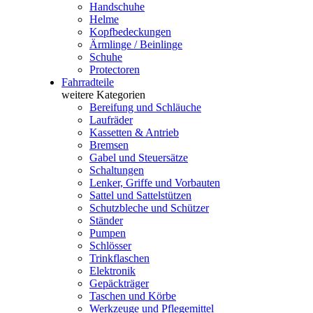
Handschuhe
Helme
Kopfbedeckungen
Ärmlinge / Beinlinge
Schuhe
Protectoren
Fahrradteile
weitere Kategorien
Bereifung und Schläuche
Laufräder
Kassetten & Antrieb
Bremsen
Gabel und Steuersätze
Schaltungen
Lenker, Griffe und Vorbauten
Sattel und Sattelstützen
Schutzbleche und Schützer
Ständer
Pumpen
Schlösser
Trinkflaschen
Elektronik
Gepäckträger
Taschen und Körbe
Werkzeuge und Pflegemittel