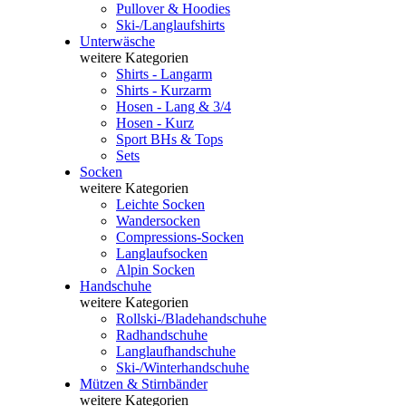
Pullover & Hoodies
Ski-/Langlaufshirts
Unterwäsche
weitere Kategorien
Shirts - Langarm
Shirts - Kurzarm
Hosen - Lang & 3/4
Hosen - Kurz
Sport BHs & Tops
Sets
Socken
weitere Kategorien
Leichte Socken
Wandersocken
Compressions-Socken
Langlaufsocken
Alpin Socken
Handschuhe
weitere Kategorien
Rollski-/Bladehandschuhe
Radhandschuhe
Langlaufhandschuhe
Ski-/Winterhandschuhe
Mützen & Stirnbänder
weitere Kategorien