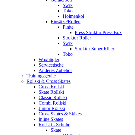
Swix
Toko
Holmenkol
Einsätze/Rollen
Finite
Press Struktur Press Box
Struktur Roller
Swix
Struktur Super Riller
Toko
Waxbügler
Servicetische
Anderes Zubehör
Trainingsgeräte
Rollski & Cross Skates
Cross Rollski
Skate Rollski
Classic Rollski
Combi Rollski
Junior Rollski
Cross Skates & Skikes
Inline Skates
Rollski - Schuhe
Skate