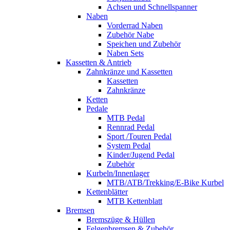
Achsen und Schnellspanner
Naben
Vorderrad Naben
Zubehör Nabe
Speichen und Zubehör
Naben Sets
Kassetten & Antrieb
Zahnkränze und Kassetten
Kassetten
Zahnkränze
Ketten
Pedale
MTB Pedal
Rennrad Pedal
Sport /Touren Pedal
System Pedal
Kinder/Jugend Pedal
Zubehör
Kurbeln/Innenlager
MTB/ATB/Trekking/E-Bike Kurbel
Kettenblätter
MTB Kettenblatt
Bremsen
Bremszüge & Hüllen
Felgenbremsen & Zubehör