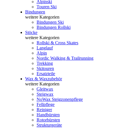
Alpinski
Touren Ski
Bindungen
weitere Kategorien
Bindungen Ski
Bindungen Rollski
Stöcke
weitere Kategorien
Rollski & Cross Skates
Langlauf
Alpin
Nordic Walking & Trailrunning
Trekking
Skitouren
Ersatzteile
Wax & Waxzubehör
weitere Kategorien
Gleitwax
Steigwax
NoWax Steigzonenpflege
Fellpflege
Reiniger
Handbürsten
Rotorbürsten
Strukturgeräte