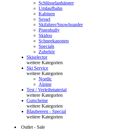
Schlüsselanhänger
Umlaufbahn
Kabinen
Sessel
Skifahrer/Snowboarder
Pistenbully
Skidoo
Schneekanonen
Specials
Zubehör
Skiselector
weitere Kategorien
Ski Service
weitere Kategorien
Nordic
Alpine
Test / Verleihmaterial
weitere Kategorien
Gutscheine
weitere Kategorien
Blaubeeren - Special
weitere Kategorien
Outlet - Sale