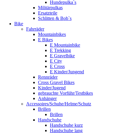
Hundepulka`s
Militärpulkas
Ersatzteile
Schlitten & Bob`s
Bike
Fahrräder
Mountainbikes
E Bikes
E Mountainbike
E Trekking
E Gravelbike
E City
E Cross
E Kinder/Jungend
Rennräder
Cross Gravel Bikes
Kinder/Jugend
gebrauchte Vorführ/Testbikes
Anhänger
Accessoires/Schuhe/Helme/Schutz
Brillen
Brillen
Handschuhe
Handschuhe kurz
Handschuhe lang