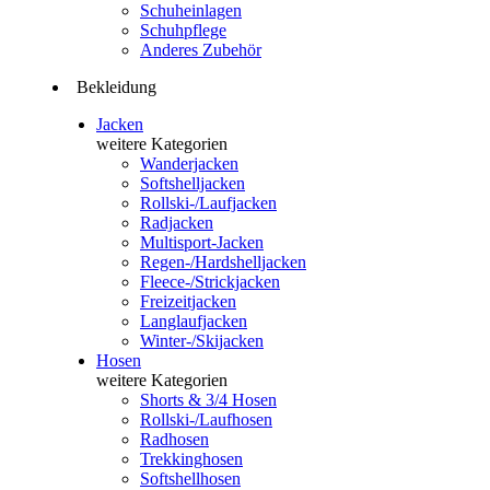
Schuheinlagen
Schuhpflege
Anderes Zubehör
Bekleidung
Jacken
weitere Kategorien
Wanderjacken
Softshelljacken
Rollski-/Laufjacken
Radjacken
Multisport-Jacken
Regen-/Hardshelljacken
Fleece-/Strickjacken
Freizeitjacken
Langlaufjacken
Winter-/Skijacken
Hosen
weitere Kategorien
Shorts & 3/4 Hosen
Rollski-/Laufhosen
Radhosen
Trekkinghosen
Softshellhosen