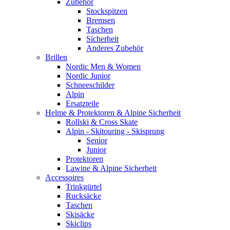
Zubehör
Stockspitzen
Bremsen
Taschen
Sicherheit
Anderes Zubehör
Brillen
Nordic Men & Women
Nordic Junior
Schneeschilder
Alpin
Ersatzteile
Helme & Protektoren & Alpine Sicherheit
Rollski & Cross Skate
Alpin - Skitouring - Skisprung
Senior
Junior
Protektoren
Lawine & Alpine Sicherheit
Accessoires
Trinkgürtel
Rucksäcke
Taschen
Skisäcke
Skiclips