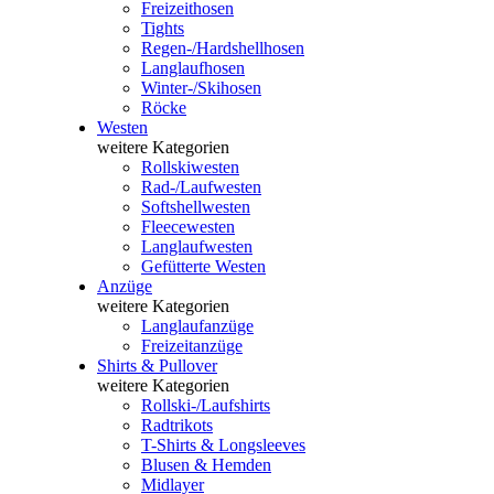
Freizeithosen
Tights
Regen-/Hardshellhosen
Langlaufhosen
Winter-/Skihosen
Röcke
Westen
weitere Kategorien
Rollskiwesten
Rad-/Laufwesten
Softshellwesten
Fleecewesten
Langlaufwesten
Gefütterte Westen
Anzüge
weitere Kategorien
Langlaufanzüge
Freizeitanzüge
Shirts & Pullover
weitere Kategorien
Rollski-/Laufshirts
Radtrikots
T-Shirts & Longsleeves
Blusen & Hemden
Midlayer