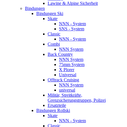
Lawine & Alpine Sicherheit
Bindungen
Bindungen Ski
Skate
NNN - System
SNS - System
Classic
NNN - System
Combi
NNN System
Back Country
NNN System
75mm System
X Plorer
Universal
Offtrack Cruising
NNN System
universal
Militär, Streitkräfte,
Grenzsicherungstruppen, Polizei
Ersatzteile
Bindungen Rollski
Skate
NNN - System
Classic