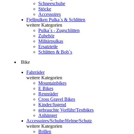
Schneeschuhe
Stöcke
Accessoires
Fjellpulken Pulka`s & Schlitten
weitere Kategorien
Pulka`s - Zugschlitten
Zubehör
Militärpulkas
Ersatzteile
Schlitten & Bob`s
Bike
Fahrräder
weitere Kategorien
Mountainbikes
E Bikes
Rennräder
Cross Gravel Bikes
Kinder/Jugend
gebrauchte Vorführ/Testbikes
Anhänger
Accessoires/Schuhe/Helme/Schutz
weitere Kategorien
Brillen