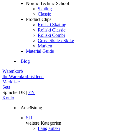
Nordic Technic School
Skating
Classic
Product Clips
Rollski Skating
Rollski Classic
Rollski Combi
Cross Skate / Skike
Marken
Material Guide
Blog
Warenkorb
Ihr Warenkorb ist leer.
Merkliste
Sets
Sprache
DE
|
EN
Konto
Ausrüstung
Ski
weitere Kategorien
Langlaufski