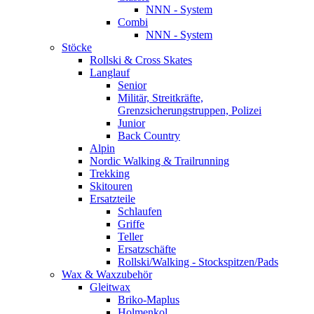
NNN - System
Combi
NNN - System
Stöcke
Rollski & Cross Skates
Langlauf
Senior
Militär, Streitkräfte,
Grenzsicherungstruppen, Polizei
Junior
Back Country
Alpin
Nordic Walking & Trailrunning
Trekking
Skitouren
Ersatzteile
Schlaufen
Griffe
Teller
Ersatzschäfte
Rollski/Walking - Stockspitzen/Pads
Wax & Waxzubehör
Gleitwax
Briko-Maplus
Holmenkol