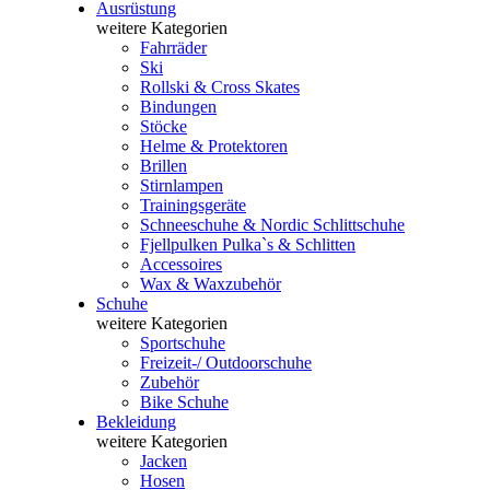
Ausrüstung
weitere Kategorien
Fahrräder
Ski
Rollski & Cross Skates
Bindungen
Stöcke
Helme & Protektoren
Brillen
Stirnlampen
Trainingsgeräte
Schneeschuhe & Nordic Schlittschuhe
Fjellpulken Pulka`s & Schlitten
Accessoires
Wax & Waxzubehör
Schuhe
weitere Kategorien
Sportschuhe
Freizeit-/ Outdoorschuhe
Zubehör
Bike Schuhe
Bekleidung
weitere Kategorien
Jacken
Hosen