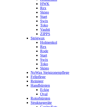
HWK
Rex
Skigo
Start
Swix
Toko
Vauhti
ZIPPS
Steigwax
Holmenkol
Rex
Rode
Start
Swix
Toko
Skigo
NoWax Steigzonenpflege
Fellpflege
Reiniger
Handbürsten
Eckig
Oval
Rotorbürsten
Strukturgeräte
Geräte/Sets