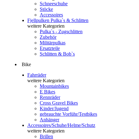
Schneeschuhe
Stöcke
Accessoires
Fjellpulken Pulka`s & Schlitten
weitere Kategorien
Pulka`s - Zugschlitten
Zubehör
Militärpulkas
Ersatzteile
Schlitten & Bob`s
Bike
Fahrräder
weitere Kategorien
Mountainbikes
E Bikes
Rennräder
Cross Gravel Bikes
Kinder/Jugend
gebrauchte Vorführ/Testbikes
Anhänger
Accessoires/Schuhe/Helme/Schutz
weitere Kategorien
Brillen