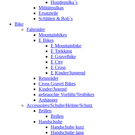
Hundepulka`s
Militärpulkas
Ersatzteile
Schlitten & Bob`s
Bike
Fahrräder
Mountainbikes
E Bikes
E Mountainbike
E Trekking
E Gravelbike
E City
E Cross
E Kinder/Jungend
Rennräder
Cross Gravel Bikes
Kinder/Jugend
gebrauchte Vorführ/Testbikes
Anhänger
Accessoires/Schuhe/Helme/Schutz
Brillen
Brillen
Handschuhe
Handschuhe kurz
Handschuhe lang