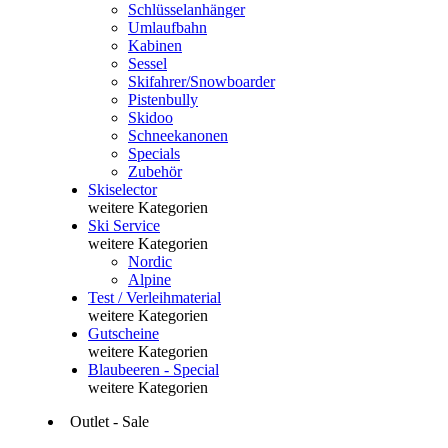
Schlüsselanhänger
Umlaufbahn
Kabinen
Sessel
Skifahrer/Snowboarder
Pistenbully
Skidoo
Schneekanonen
Specials
Zubehör
Skiselector
weitere Kategorien
Ski Service
weitere Kategorien
Nordic
Alpine
Test / Verleihmaterial
weitere Kategorien
Gutscheine
weitere Kategorien
Blaubeeren - Special
weitere Kategorien
Outlet - Sale