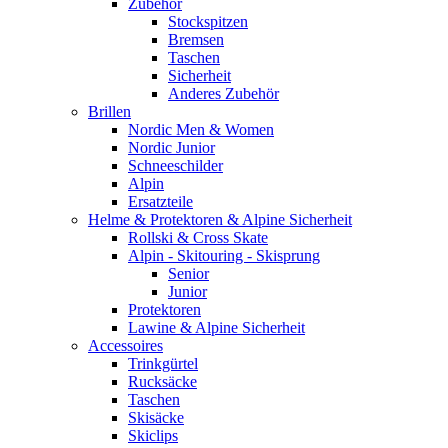
Zubehör
Stockspitzen
Bremsen
Taschen
Sicherheit
Anderes Zubehör
Brillen
Nordic Men & Women
Nordic Junior
Schneeschilder
Alpin
Ersatzteile
Helme & Protektoren & Alpine Sicherheit
Rollski & Cross Skate
Alpin - Skitouring - Skisprung
Senior
Junior
Protektoren
Lawine & Alpine Sicherheit
Accessoires
Trinkgürtel
Rucksäcke
Taschen
Skisäcke
Skiclips