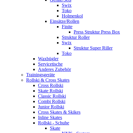
Swix
Toko
Holmenkol
Einsätze/Rollen
Finite
Press Struktur Press Box
Struktur Roller
Swix
Struktur Super Riller
Toko
Waxbügler
Servicetische
Anderes Zubehör
Trainingsgeräte
Rollski & Cross Skates
Cross Rollski
Skate Rollski
Classic Rollski
Combi Rollski
Junior Rollski
Cross Skates & Skikes
Inline Skates
Rollski - Schuhe
Skate