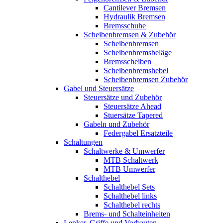
Cantilever Bremsen
Hydraulik Bremsen
Bremsschuhe
Scheibenbremsen & Zubehör
Scheibenbremsen
Scheibenbremsbeläge
Bremsscheiben
Scheibenbremshebel
Scheibenbremsen Zubehör
Gabel und Steuersätze
Steuersätze und Zubehör
Steuersätze Ahead
Stuersätze Tapered
Gabeln und Zubehör
Federgabel Ersatzteile
Schaltungen
Schaltwerke & Umwerfer
MTB Schaltwerk
MTB Umwerfer
Schalthebel
Schalthebel Sets
Schalthebel links
Schalthebel rechts
Brems- und Schalteinheiten
Lenker, Griffe und Vorbauten