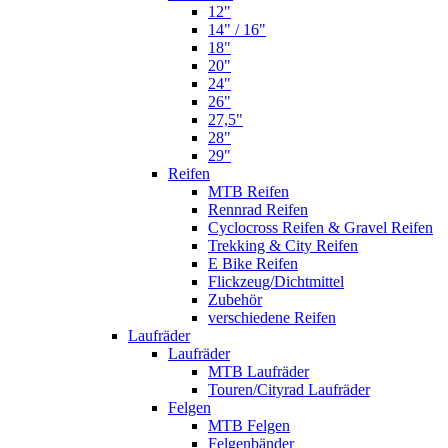
12"
14" / 16"
18"
20"
24"
26"
27,5"
28"
29"
Reifen
MTB Reifen
Rennrad Reifen
Cyclocross Reifen & Gravel Reifen
Trekking & City Reifen
E Bike Reifen
Flickzeug/Dichtmittel
Zubehör
verschiedene Reifen
Laufräder
Laufräder
MTB Laufräder
Touren/Cityrad Laufräder
Felgen
MTB Felgen
Felgenbänder