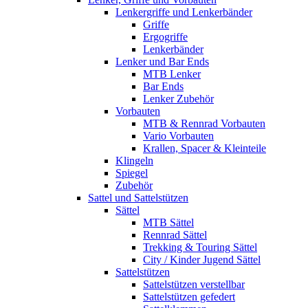
Lenkergriffe und Lenkerbänder
Griffe
Ergogriffe
Lenkerbänder
Lenker und Bar Ends
MTB Lenker
Bar Ends
Lenker Zubehör
Vorbauten
MTB & Rennrad Vorbauten
Vario Vorbauten
Krallen, Spacer & Kleinteile
Klingeln
Spiegel
Zubehör
Sattel und Sattelstützen
Sättel
MTB Sättel
Rennrad Sättel
Trekking & Touring Sättel
City / Kinder Jugend Sättel
Sattelstützen
Sattelstützen verstellbar
Sattelstützen gefedert