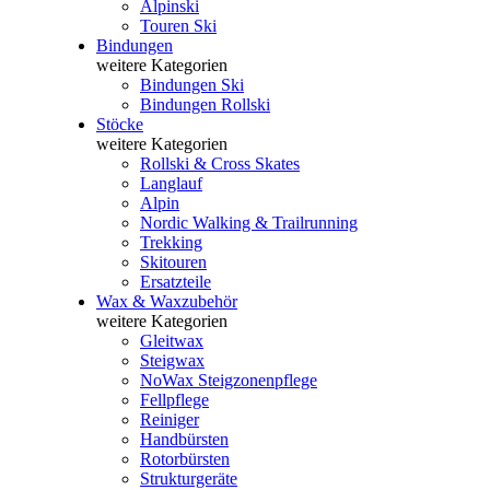
Alpinski
Touren Ski
Bindungen
weitere Kategorien
Bindungen Ski
Bindungen Rollski
Stöcke
weitere Kategorien
Rollski & Cross Skates
Langlauf
Alpin
Nordic Walking & Trailrunning
Trekking
Skitouren
Ersatzteile
Wax & Waxzubehör
weitere Kategorien
Gleitwax
Steigwax
NoWax Steigzonenpflege
Fellpflege
Reiniger
Handbürsten
Rotorbürsten
Strukturgeräte