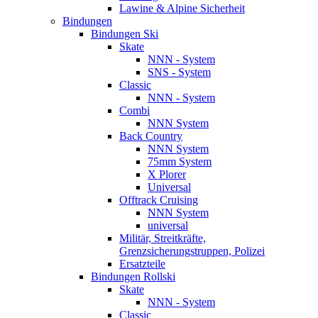
Lawine & Alpine Sicherheit
Bindungen
Bindungen Ski
Skate
NNN - System
SNS - System
Classic
NNN - System
Combi
NNN System
Back Country
NNN System
75mm System
X Plorer
Universal
Offtrack Cruising
NNN System
universal
Militär, Streitkräfte,
Grenzsicherungstruppen, Polizei
Ersatzteile
Bindungen Rollski
Skate
NNN - System
Classic