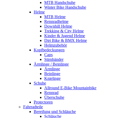
MTB Handschuhe
Winter Bike Handschuhe
Helme
MTB Helme
Rennradhelme
Downhill Helme
Trekking & City Helme
Kinder & Jugend Helme
Dirt Bike & BMX Helme
Helmzubehör
Kopfbedeckungen
Caps
Stirnbänder
Ärmlinge / Beinlinge
Ärmlinge
Beinlinge
Knielinge
Schuhe
Allround E-Bike Mountainbike
Rennrad
Überschuhe
Protectoren
Fahrradteile
Bereifung und Schläuche
Schläuche