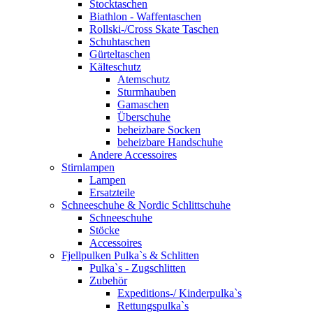
Stocktaschen
Biathlon - Waffentaschen
Rollski-/Cross Skate Taschen
Schuhtaschen
Gürteltaschen
Kälteschutz
Atemschutz
Sturmhauben
Gamaschen
Überschuhe
beheizbare Socken
beheizbare Handschuhe
Andere Accessoires
Stirnlampen
Lampen
Ersatzteile
Schneeschuhe & Nordic Schlittschuhe
Schneeschuhe
Stöcke
Accessoires
Fjellpulken Pulka`s & Schlitten
Pulka`s - Zugschlitten
Zubehör
Expeditions-/ Kinderpulka`s
Rettungspulka`s