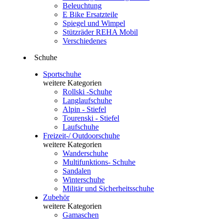
Beleuchtung
E Bike Ersatzteile
Spiegel und Wimpel
Stützräder REHA Mobil
Verschiedenes
Schuhe
Sportschuhe
weitere Kategorien
Rollski -Schuhe
Langlaufschuhe
Alpin - Stiefel
Tourenski - Stiefel
Laufschuhe
Freizeit-/ Outdoorschuhe
weitere Kategorien
Wanderschuhe
Multifunktions- Schuhe
Sandalen
Winterschuhe
Militär und Sicherheitsschuhe
Zubehör
weitere Kategorien
Gamaschen