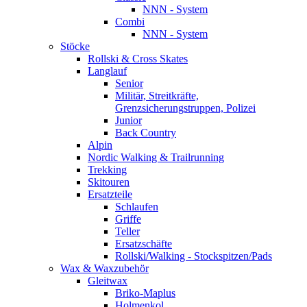
NNN - System
Combi
NNN - System
Stöcke
Rollski & Cross Skates
Langlauf
Senior
Militär, Streitkräfte,
Grenzsicherungstruppen, Polizei
Junior
Back Country
Alpin
Nordic Walking & Trailrunning
Trekking
Skitouren
Ersatzteile
Schlaufen
Griffe
Teller
Ersatzschäfte
Rollski/Walking - Stockspitzen/Pads
Wax & Waxzubehör
Gleitwax
Briko-Maplus
Holmenkol