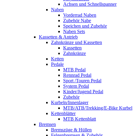
Achsen und Schnellspanner
Naben
Vorderrad Naben
Zubehör Nabe
Speichen und Zubehör
Naben Sets
Kassetten & Antrieb
Zahnkränze und Kassetten
Kassetten
Zahnkränze
Ketten
Pedale
MTB Pedal
Rennrad Pedal
Sport /Touren Pedal
System Pedal
Kinder/Jugend Pedal
Zubehör
Kurbeln/Innenlager
MTB/ATB/Trekking/E-Bike Kurbel
Kettenblätter
MTB Kettenblatt
Bremsen
Bremszüge & Hüllen
Felgenbremsen & Zubehör