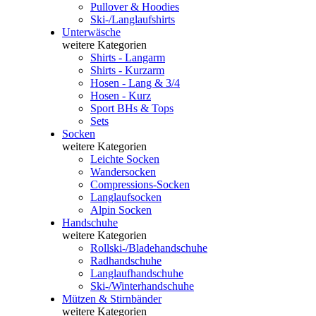
Pullover & Hoodies
Ski-/Langlaufshirts
Unterwäsche
weitere Kategorien
Shirts - Langarm
Shirts - Kurzarm
Hosen - Lang & 3/4
Hosen - Kurz
Sport BHs & Tops
Sets
Socken
weitere Kategorien
Leichte Socken
Wandersocken
Compressions-Socken
Langlaufsocken
Alpin Socken
Handschuhe
weitere Kategorien
Rollski-/Bladehandschuhe
Radhandschuhe
Langlaufhandschuhe
Ski-/Winterhandschuhe
Mützen & Stirnbänder
weitere Kategorien