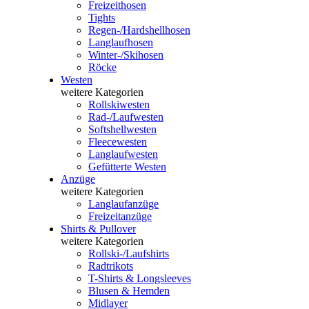
Freizeithosen
Tights
Regen-/Hardshellhosen
Langlaufhosen
Winter-/Skihosen
Röcke
Westen
weitere Kategorien
Rollskiwesten
Rad-/Laufwesten
Softshellwesten
Fleecewesten
Langlaufwesten
Gefütterte Westen
Anzüge
weitere Kategorien
Langlaufanzüge
Freizeitanzüge
Shirts & Pullover
weitere Kategorien
Rollski-/Laufshirts
Radtrikots
T-Shirts & Longsleeves
Blusen & Hemden
Midlayer