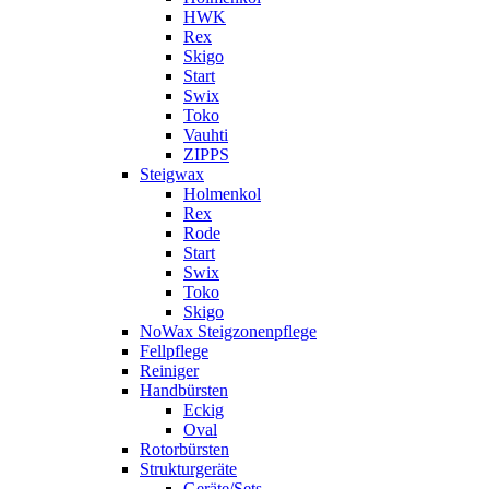
HWK
Rex
Skigo
Start
Swix
Toko
Vauhti
ZIPPS
Steigwax
Holmenkol
Rex
Rode
Start
Swix
Toko
Skigo
NoWax Steigzonenpflege
Fellpflege
Reiniger
Handbürsten
Eckig
Oval
Rotorbürsten
Strukturgeräte
Geräte/Sets