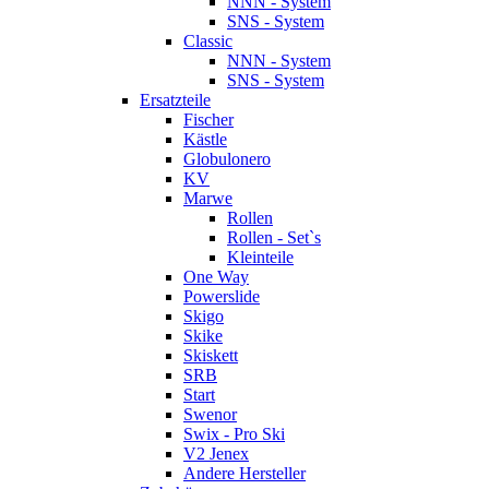
NNN - System
SNS - System
Classic
NNN - System
SNS - System
Ersatzteile
Fischer
Kästle
Globulonero
KV
Marwe
Rollen
Rollen - Set`s
Kleinteile
One Way
Powerslide
Skigo
Skike
Skiskett
SRB
Start
Swenor
Swix - Pro Ski
V2 Jenex
Andere Hersteller