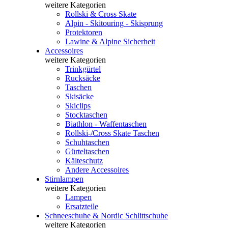
weitere Kategorien
Rollski & Cross Skate
Alpin - Skitouring - Skisprung
Protektoren
Lawine & Alpine Sicherheit
Accessoires
weitere Kategorien
Trinkgürtel
Rucksäcke
Taschen
Skisäcke
Skiclips
Stocktaschen
Biathlon - Waffentaschen
Rollski-/Cross Skate Taschen
Schuhtaschen
Gürteltaschen
Kälteschutz
Andere Accessoires
Stirnlampen
weitere Kategorien
Lampen
Ersatzteile
Schneeschuhe & Nordic Schlittschuhe
weitere Kategorien