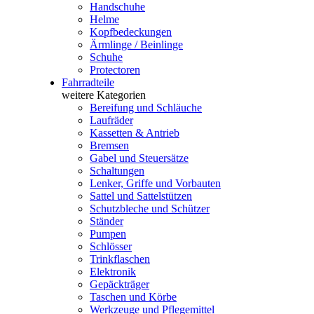
Handschuhe
Helme
Kopfbedeckungen
Ärmlinge / Beinlinge
Schuhe
Protectoren
Fahrradteile
weitere Kategorien
Bereifung und Schläuche
Laufräder
Kassetten & Antrieb
Bremsen
Gabel und Steuersätze
Schaltungen
Lenker, Griffe und Vorbauten
Sattel und Sattelstützen
Schutzbleche und Schützer
Ständer
Pumpen
Schlösser
Trinkflaschen
Elektronik
Gepäckträger
Taschen und Körbe
Werkzeuge und Pflegemittel