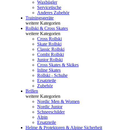
Waxbügler
Servicetische
Anderes Zubehör
Trainingsgeräte
weitere Kategorien
Rollski & Cross Skates
weitere Kategorien
Cross Rollski
Skate Rollski
Classic Rollski
Combi Rollski
Junior Rollski
Cross Skates & Skikes
Inline Skates
Rollski - Schuhe
Ersatzteile
Zubehör
Brillen
weitere Kategorien
Nordic Men & Women
Nordic Junior
Schneeschilder
Alpin
Ersatzteile
Helme & Protektoren & Alpine Sicherheit