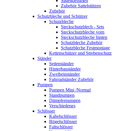
Sattelklemmen
Zubehör Sattelstützen
Zubehör
Schutzbleche und Schützer
Schutzbleche
Steckschutzblech - Sets
Steckschutzbleche vorn
Steckschutzbleche hinten
Schutzbleche Zubehör
Schutzbleche Festmontage
Kettenschützer und Strebenschutz
Ständer
Seitenständer
Hinterbauständer
Zweibeinständer
Fahrradständer Zubehör
Pumpen
Pumpen Mini /Normal
Standpumpen
Dämpferpumpen
Verschiedenes
Schlösser
Kabelschlösser
Bügelschlösser
Faltschlösser