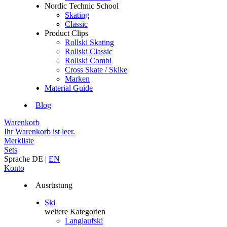
Nordic Technic School
Skating
Classic
Product Clips
Rollski Skating
Rollski Classic
Rollski Combi
Cross Skate / Skike
Marken
Material Guide
Blog
Warenkorb
Ihr Warenkorb ist leer.
Merkliste
Sets
Sprache
DE
|
EN
Konto
Ausrüstung
Ski
weitere Kategorien
Langlaufski