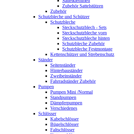
Sattelklemmen
Zubehör Sattelstützen
Zubehör
Schutzbleche und Schützer
Schutzbleche
Steckschutzblech - Sets
Steckschutzbleche vorn
Steckschutzbleche hinten
Schutzbleche Zubehör
Schutzbleche Festmontage
Kettenschützer und Strebenschutz
Ständer
Seitenständer
Hinterbauständer
Zweibeinständer
Fahrradständer Zubehör
Pumpen
Pumpen Mini /Normal
Standpumpen
Dämpferpumpen
Verschiedenes
Schlösser
Kabelschlösser
Bügelschlösser
Faltschlösser