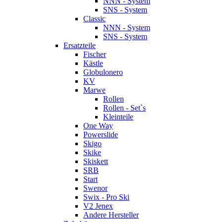
NNN - System
SNS - System
Classic
NNN - System
SNS - System
Ersatzteile
Fischer
Kästle
Globulonero
KV
Marwe
Rollen
Rollen - Set`s
Kleinteile
One Way
Powerslide
Skigo
Skike
Skiskett
SRB
Start
Swenor
Swix - Pro Ski
V2 Jenex
Andere Hersteller