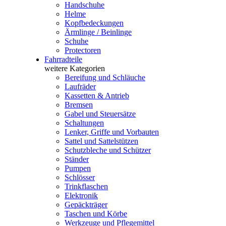
Handschuhe
Helme
Kopfbedeckungen
Ärmlinge / Beinlinge
Schuhe
Protectoren
Fahrradteile
weitere Kategorien
Bereifung und Schläuche
Laufräder
Kassetten & Antrieb
Bremsen
Gabel und Steuersätze
Schaltungen
Lenker, Griffe und Vorbauten
Sattel und Sattelstützen
Schutzbleche und Schützer
Ständer
Pumpen
Schlösser
Trinkflaschen
Elektronik
Gepäckträger
Taschen und Körbe
Werkzeuge und Pflegemittel