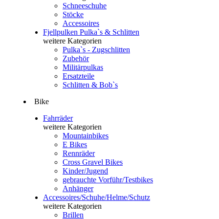
Schneeschuhe
Stöcke
Accessoires
Fjellpulken Pulka`s & Schlitten
weitere Kategorien
Pulka`s - Zugschlitten
Zubehör
Militärpulkas
Ersatzteile
Schlitten & Bob`s
Bike
Fahrräder
weitere Kategorien
Mountainbikes
E Bikes
Rennräder
Cross Gravel Bikes
Kinder/Jugend
gebrauchte Vorführ/Testbikes
Anhänger
Accessoires/Schuhe/Helme/Schutz
weitere Kategorien
Brillen