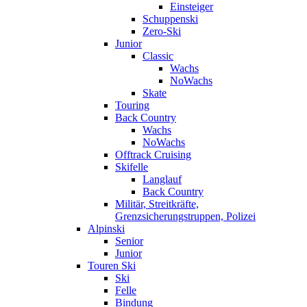
Einsteiger
Schuppenski
Zero-Ski
Junior
Classic
Wachs
NoWachs
Skate
Touring
Back Country
Wachs
NoWachs
Offtrack Cruising
Skifelle
Langlauf
Back Country
Militär, Streitkräfte,
Grenzsicherungstruppen, Polizei
Alpinski
Senior
Junior
Touren Ski
Ski
Felle
Bindung