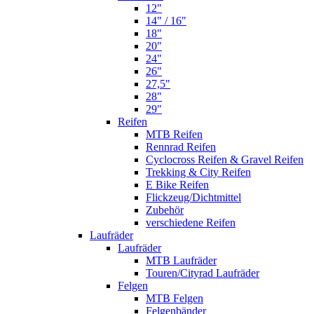
12"
14" / 16"
18"
20"
24"
26"
27,5"
28"
29"
Reifen
MTB Reifen
Rennrad Reifen
Cyclocross Reifen & Gravel Reifen
Trekking & City Reifen
E Bike Reifen
Flickzeug/Dichtmittel
Zubehör
verschiedene Reifen
Laufräder
Laufräder
MTB Laufräder
Touren/Cityrad Laufräder
Felgen
MTB Felgen
Felgenbänder