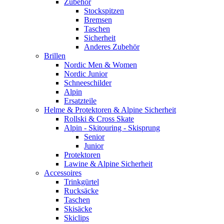
Zubehör
Stockspitzen
Bremsen
Taschen
Sicherheit
Anderes Zubehör
Brillen
Nordic Men & Women
Nordic Junior
Schneeschilder
Alpin
Ersatzteile
Helme & Protektoren & Alpine Sicherheit
Rollski & Cross Skate
Alpin - Skitouring - Skisprung
Senior
Junior
Protektoren
Lawine & Alpine Sicherheit
Accessoires
Trinkgürtel
Rucksäcke
Taschen
Skisäcke
Skiclips