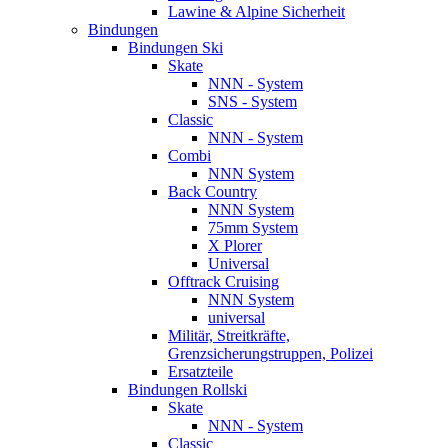
Lawine & Alpine Sicherheit
Bindungen
Bindungen Ski
Skate
NNN - System
SNS - System
Classic
NNN - System
Combi
NNN System
Back Country
NNN System
75mm System
X Plorer
Universal
Offtrack Cruising
NNN System
universal
Militär, Streitkräfte,
Grenzsicherungstruppen, Polizei
Ersatzteile
Bindungen Rollski
Skate
NNN - System
Classic