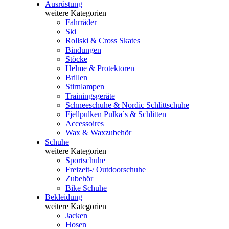
Ausrüstung
weitere Kategorien
Fahrräder
Ski
Rollski & Cross Skates
Bindungen
Stöcke
Helme & Protektoren
Brillen
Stirnlampen
Trainingsgeräte
Schneeschuhe & Nordic Schlittschuhe
Fjellpulken Pulka`s & Schlitten
Accessoires
Wax & Waxzubehör
Schuhe
weitere Kategorien
Sportschuhe
Freizeit-/ Outdoorschuhe
Zubehör
Bike Schuhe
Bekleidung
weitere Kategorien
Jacken
Hosen