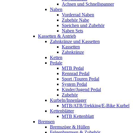
Achsen und Schnellspanner
Naben
Vorderrad Naben
Zubehör Nabe
Speichen und Zubehör
Naben Sets
Kassetten & Antrieb
Zahnkränze und Kassetten
Kassetten
Zahnkränze
Ketten
Pedale
MTB Pedal
Rennrad Pedal
Sport /Touren Pedal
System Pedal
Kinder/Jugend Pedal
Zubehör
Kurbeln/Innenlager
MTB/ATB/Trekking/E-Bike Kurbel
Kettenblätter
MTB Kettenblatt
Bremsen
Bremszüge & Hüllen
Felgenbremsen & Zubehör