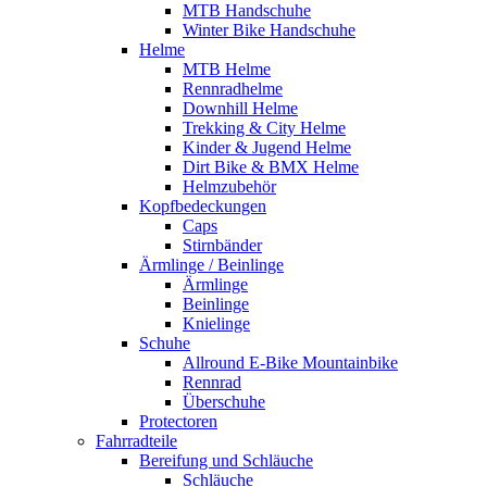
MTB Handschuhe
Winter Bike Handschuhe
Helme
MTB Helme
Rennradhelme
Downhill Helme
Trekking & City Helme
Kinder & Jugend Helme
Dirt Bike & BMX Helme
Helmzubehör
Kopfbedeckungen
Caps
Stirnbänder
Ärmlinge / Beinlinge
Ärmlinge
Beinlinge
Knielinge
Schuhe
Allround E-Bike Mountainbike
Rennrad
Überschuhe
Protectoren
Fahrradteile
Bereifung und Schläuche
Schläuche