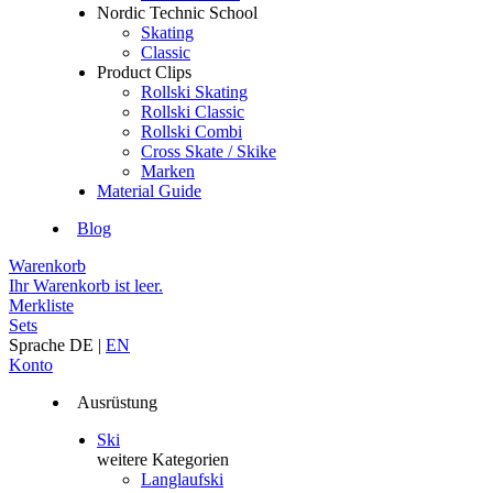
Nordic Technic School
Skating
Classic
Product Clips
Rollski Skating
Rollski Classic
Rollski Combi
Cross Skate / Skike
Marken
Material Guide
Blog
Warenkorb
Ihr Warenkorb ist leer.
Merkliste
Sets
Sprache
DE
|
EN
Konto
Ausrüstung
Ski
weitere Kategorien
Langlaufski