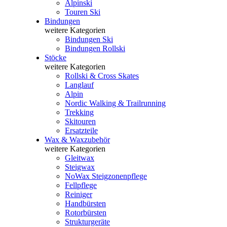
Alpinski
Touren Ski
Bindungen
weitere Kategorien
Bindungen Ski
Bindungen Rollski
Stöcke
weitere Kategorien
Rollski & Cross Skates
Langlauf
Alpin
Nordic Walking & Trailrunning
Trekking
Skitouren
Ersatzteile
Wax & Waxzubehör
weitere Kategorien
Gleitwax
Steigwax
NoWax Steigzonenpflege
Fellpflege
Reiniger
Handbürsten
Rotorbürsten
Strukturgeräte