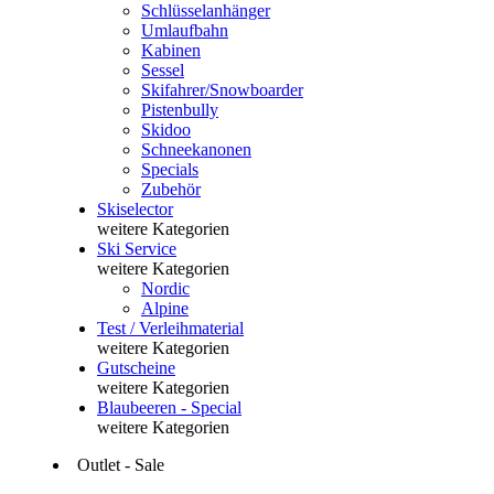
Schlüsselanhänger
Umlaufbahn
Kabinen
Sessel
Skifahrer/Snowboarder
Pistenbully
Skidoo
Schneekanonen
Specials
Zubehör
Skiselector
weitere Kategorien
Ski Service
weitere Kategorien
Nordic
Alpine
Test / Verleihmaterial
weitere Kategorien
Gutscheine
weitere Kategorien
Blaubeeren - Special
weitere Kategorien
Outlet - Sale