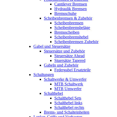
Cantilever Bremsen
Hydraulik Bremsen
Bremsschuhe
Scheibenbremsen & Zubehör
Scheibenbremsen
Scheibenbremsbeläge
Bremsscheiben
Scheibenbremshebel
Scheibenbremsen Zubehör
Gabel und Steuersätze
Steuersätze und Zubehör
Steuersätze Ahead
Stuersätze Tapered
Gabeln und Zubehör
Federgabel Ersatzteile
Schaltungen
Schaltwerke & Umwerfer
MTB Schaltwerk
MTB Umwerfer
Schalthebel
Schalthebel Sets
Schalthebel links
Schalthebel rechts
Brems- und Schalteinheiten
Lenker, Griffe und Vorbauten