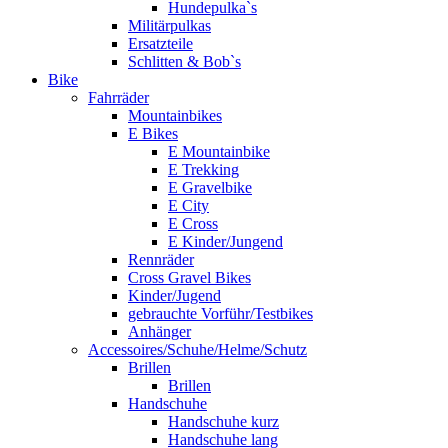
Hundepulka`s
Militärpulkas
Ersatzteile
Schlitten & Bob`s
Bike
Fahrräder
Mountainbikes
E Bikes
E Mountainbike
E Trekking
E Gravelbike
E City
E Cross
E Kinder/Jungend
Rennräder
Cross Gravel Bikes
Kinder/Jugend
gebrauchte Vorführ/Testbikes
Anhänger
Accessoires/Schuhe/Helme/Schutz
Brillen
Brillen
Handschuhe
Handschuhe kurz
Handschuhe lang