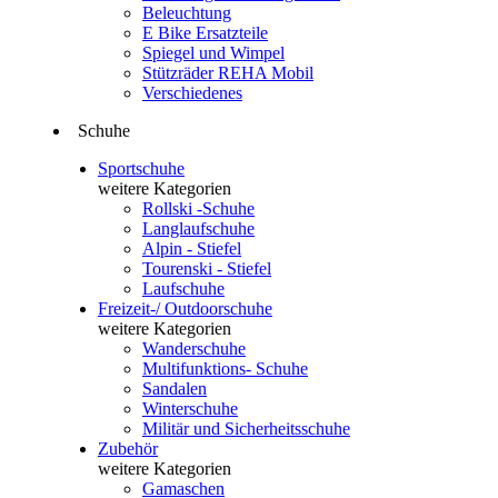
Beleuchtung
E Bike Ersatzteile
Spiegel und Wimpel
Stützräder REHA Mobil
Verschiedenes
Schuhe
Sportschuhe
weitere Kategorien
Rollski -Schuhe
Langlaufschuhe
Alpin - Stiefel
Tourenski - Stiefel
Laufschuhe
Freizeit-/ Outdoorschuhe
weitere Kategorien
Wanderschuhe
Multifunktions- Schuhe
Sandalen
Winterschuhe
Militär und Sicherheitsschuhe
Zubehör
weitere Kategorien
Gamaschen