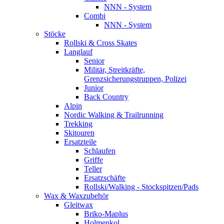
NNN - System
Combi
NNN - System
Stöcke
Rollski & Cross Skates
Langlauf
Senior
Militär, Streitkräfte,
Grenzsicherungstruppen, Polizei
Junior
Back Country
Alpin
Nordic Walking & Trailrunning
Trekking
Skitouren
Ersatzteile
Schlaufen
Griffe
Teller
Ersatzschäfte
Rollski/Walking - Stockspitzen/Pads
Wax & Waxzubehör
Gleitwax
Briko-Maplus
Holmenkol