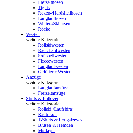
Freizeithosen
Tights
Regen-/Hardshellhosen
Langlaufhosen
Winter-/Skihosen
Röcke
Westen
weitere Kategorien
Rollskiwesten
Rad-/Laufwesten
Softshellwesten
Fleecewesten
Langlaufwesten
Gefütterte Westen
Anzüge
weitere Kategorien
Langlaufanzüge
Freizeitanzüge
Shirts & Pullover
weitere Kategorien
Rollski-/Laufshirts
Radtrikots
T-Shirts & Longsleeves
Blusen & Hemden
Midlayer