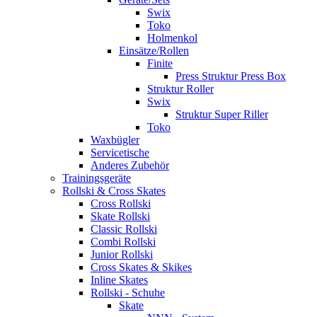
Swix
Toko
Holmenkol
Einsätze/Rollen
Finite
Press Struktur Press Box
Struktur Roller
Swix
Struktur Super Riller
Toko
Waxbügler
Servicetische
Anderes Zubehör
Trainingsgeräte
Rollski & Cross Skates
Cross Rollski
Skate Rollski
Classic Rollski
Combi Rollski
Junior Rollski
Cross Skates & Skikes
Inline Skates
Rollski - Schuhe
Skate