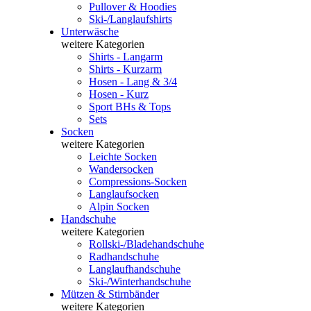
Pullover & Hoodies
Ski-/Langlaufshirts
Unterwäsche
weitere Kategorien
Shirts - Langarm
Shirts - Kurzarm
Hosen - Lang & 3/4
Hosen - Kurz
Sport BHs & Tops
Sets
Socken
weitere Kategorien
Leichte Socken
Wandersocken
Compressions-Socken
Langlaufsocken
Alpin Socken
Handschuhe
weitere Kategorien
Rollski-/Bladehandschuhe
Radhandschuhe
Langlaufhandschuhe
Ski-/Winterhandschuhe
Mützen & Stirnbänder
weitere Kategorien