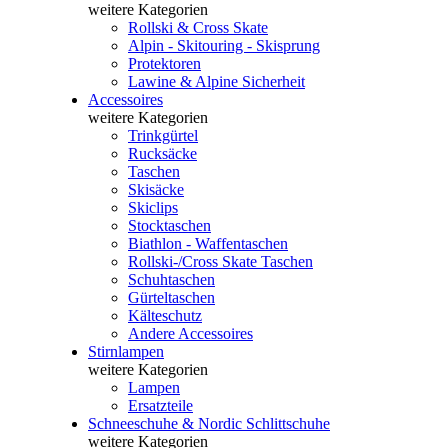
weitere Kategorien
Rollski & Cross Skate
Alpin - Skitouring - Skisprung
Protektoren
Lawine & Alpine Sicherheit
Accessoires
weitere Kategorien
Trinkgürtel
Rucksäcke
Taschen
Skisäcke
Skiclips
Stocktaschen
Biathlon - Waffentaschen
Rollski-/Cross Skate Taschen
Schuhtaschen
Gürteltaschen
Kälteschutz
Andere Accessoires
Stirnlampen
weitere Kategorien
Lampen
Ersatzteile
Schneeschuhe & Nordic Schlittschuhe
weitere Kategorien