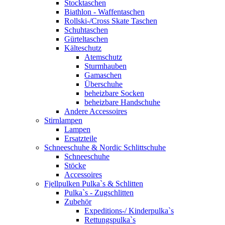
Stocktaschen
Biathlon - Waffentaschen
Rollski-/Cross Skate Taschen
Schuhtaschen
Gürteltaschen
Kälteschutz
Atemschutz
Sturmhauben
Gamaschen
Überschuhe
beheizbare Socken
beheizbare Handschuhe
Andere Accessoires
Stirnlampen
Lampen
Ersatzteile
Schneeschuhe & Nordic Schlittschuhe
Schneeschuhe
Stöcke
Accessoires
Fjellpulken Pulka`s & Schlitten
Pulka`s - Zugschlitten
Zubehör
Expeditions-/ Kinderpulka`s
Rettungspulka`s