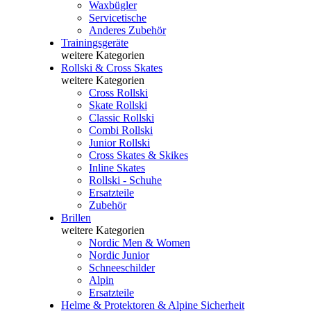
Waxbügler
Servicetische
Anderes Zubehör
Trainingsgeräte
weitere Kategorien
Rollski & Cross Skates
weitere Kategorien
Cross Rollski
Skate Rollski
Classic Rollski
Combi Rollski
Junior Rollski
Cross Skates & Skikes
Inline Skates
Rollski - Schuhe
Ersatzteile
Zubehör
Brillen
weitere Kategorien
Nordic Men & Women
Nordic Junior
Schneeschilder
Alpin
Ersatzteile
Helme & Protektoren & Alpine Sicherheit