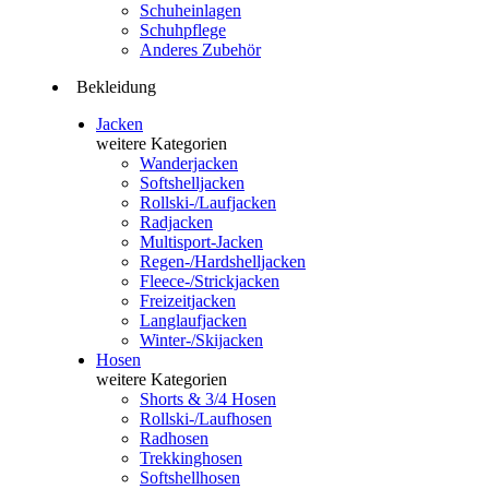
Schuheinlagen
Schuhpflege
Anderes Zubehör
Bekleidung
Jacken
weitere Kategorien
Wanderjacken
Softshelljacken
Rollski-/Laufjacken
Radjacken
Multisport-Jacken
Regen-/Hardshelljacken
Fleece-/Strickjacken
Freizeitjacken
Langlaufjacken
Winter-/Skijacken
Hosen
weitere Kategorien
Shorts & 3/4 Hosen
Rollski-/Laufhosen
Radhosen
Trekkinghosen
Softshellhosen