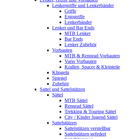
Lenkergriffe und Lenkerbänder
Griffe
Ergogriffe
Lenkerbänder
Lenker und Bar Ends
MTB Lenker
Bar Ends
Lenker Zubehör
Vorbauten
MTB & Rennrad Vorbauten
Vario Vorbauten
Krallen, Spacer & Kleinteile
Klingeln
Spiegel
Zubehör
Sattel und Sattelstützen
Sättel
MTB Sättel
Rennrad Sättel
Trekking & Touring Sättel
City / Kinder Jugend Sättel
Sattelstützen
Sattelstützen verstellbar
Sattelstützen gefedert