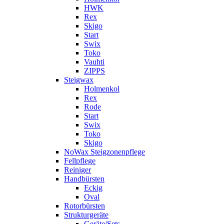
HWK
Rex
Skigo
Start
Swix
Toko
Vauhti
ZIPPS
Steigwax
Holmenkol
Rex
Rode
Start
Swix
Toko
Skigo
NoWax Steigzonenpflege
Fellpflege
Reiniger
Handbürsten
Eckig
Oval
Rotorbürsten
Strukturgeräte
Geräte/Sets