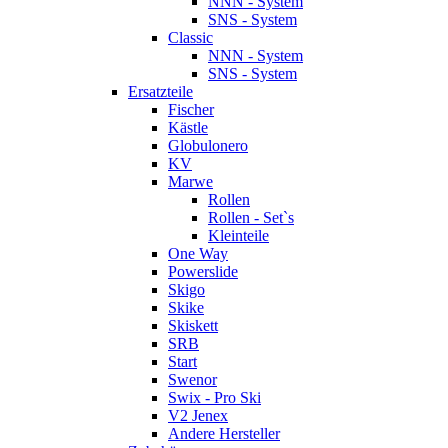
NNN - System
SNS - System
Classic
NNN - System
SNS - System
Ersatzteile
Fischer
Kästle
Globulonero
KV
Marwe
Rollen
Rollen - Set`s
Kleinteile
One Way
Powerslide
Skigo
Skike
Skiskett
SRB
Start
Swenor
Swix - Pro Ski
V2 Jenex
Andere Hersteller