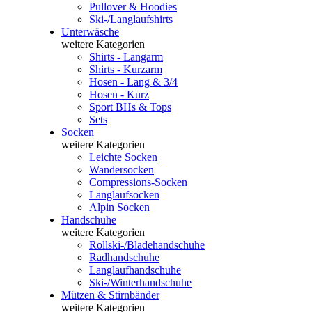
Pullover & Hoodies
Ski-/Langlaufshirts
Unterwäsche
weitere Kategorien
Shirts - Langarm
Shirts - Kurzarm
Hosen - Lang & 3/4
Hosen - Kurz
Sport BHs & Tops
Sets
Socken
weitere Kategorien
Leichte Socken
Wandersocken
Compressions-Socken
Langlaufsocken
Alpin Socken
Handschuhe
weitere Kategorien
Rollski-/Bladehandschuhe
Radhandschuhe
Langlaufhandschuhe
Ski-/Winterhandschuhe
Mützen & Stirnbänder
weitere Kategorien