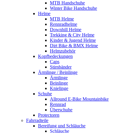
MTB Handschuhe
Winter Bike Handschuhe
Helme
MTB Helme
Rennradhelme
Downhill Helme
Trekking & City Helme
Kinder & Jugend Helme
Dirt Bike & BMX Helme
Helmzubehör
Kopfbedeckungen
Caps
Stirnbänder
Ärmlinge / Beinlinge
Ärmlinge
Beinlinge
Knielinge
Schuhe
Allround E-Bike Mountainbike
Rennrad
Überschuhe
Protectoren
Fahrradteile
Bereifung und Schläuche
Schläuche