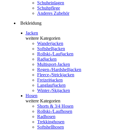
Schuheinlagen
Schuhpflege
Anderes Zubehör
Bekleidung
Jacken
weitere Kategorien
Wanderjacken
Softshelljacken
Rollski-/Laufjacken
Radjacken
Multisport-Jacken
Regen-/Hardshelljacken
Fleece-/Strickjacken
Freizeitjacken
Langlaufjacken
Winter-/Skijacken
Hosen
weitere Kategorien
Shorts & 3/4 Hosen
Rollski-/Laufhosen
Radhosen
Trekkinghosen
Softshellhosen