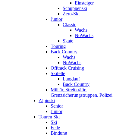
Einsteiger
Schuppenski
Zero-Ski
Junior
Classic
Wachs
NoWachs
Skate
Touring
Back Country
Wachs
NoWachs
Offtrack Cruising
Skifelle
Langlauf
Back Country
Militär, Streitkräfte,
Grenzsicherungstruppen, Polizei
Alpinski
Senior
Junior
Touren Ski
Ski
Felle
Bindung