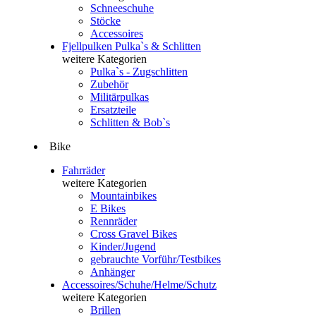
Schneeschuhe
Stöcke
Accessoires
Fjellpulken Pulka`s & Schlitten
weitere Kategorien
Pulka`s - Zugschlitten
Zubehör
Militärpulkas
Ersatzteile
Schlitten & Bob`s
Bike
Fahrräder
weitere Kategorien
Mountainbikes
E Bikes
Rennräder
Cross Gravel Bikes
Kinder/Jugend
gebrauchte Vorführ/Testbikes
Anhänger
Accessoires/Schuhe/Helme/Schutz
weitere Kategorien
Brillen