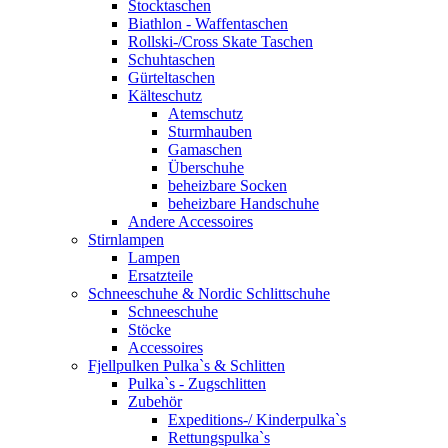
Stocktaschen
Biathlon - Waffentaschen
Rollski-/Cross Skate Taschen
Schuhtaschen
Gürteltaschen
Kälteschutz
Atemschutz
Sturmhauben
Gamaschen
Überschuhe
beheizbare Socken
beheizbare Handschuhe
Andere Accessoires
Stirnlampen
Lampen
Ersatzteile
Schneeschuhe & Nordic Schlittschuhe
Schneeschuhe
Stöcke
Accessoires
Fjellpulken Pulka`s & Schlitten
Pulka`s - Zugschlitten
Zubehör
Expeditions-/ Kinderpulka`s
Rettungspulka`s