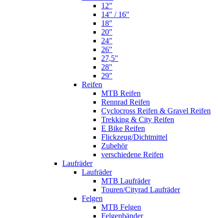
12"
14" / 16"
18"
20"
24"
26"
27,5"
28"
29"
Reifen
MTB Reifen
Rennrad Reifen
Cyclocross Reifen & Gravel Reifen
Trekking & City Reifen
E Bike Reifen
Flickzeug/Dichtmittel
Zubehör
verschiedene Reifen
Laufräder
Laufräder
MTB Laufräder
Touren/Cityrad Laufräder
Felgen
MTB Felgen
Felgenbänder