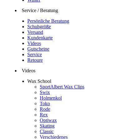
Service / Beratung
Persönliche Beratung
Schuhgröße
Versand
Kundenkarte
Videos
Gutscheine
Service
Retoure
Videos
Wax School
SportAlbert Wax Clips
Swix
Holmenkol
Toko
Rode
Rex
Optiwax
Skating
Classic
Verschiedenes