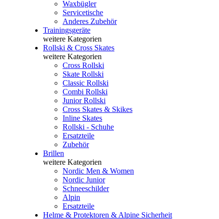
Waxbügler
Servicetische
Anderes Zubehör
Trainingsgeräte
weitere Kategorien
Rollski & Cross Skates
weitere Kategorien
Cross Rollski
Skate Rollski
Classic Rollski
Combi Rollski
Junior Rollski
Cross Skates & Skikes
Inline Skates
Rollski - Schuhe
Ersatzteile
Zubehör
Brillen
weitere Kategorien
Nordic Men & Women
Nordic Junior
Schneeschilder
Alpin
Ersatzteile
Helme & Protektoren & Alpine Sicherheit