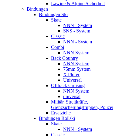
Lawine & Alpine Sicherheit
Bindungen
Bindungen Ski
Skate
NNN - System
SNS - System
Classic
NNN - System
Combi
NNN System
Back Country
NNN System
75mm System
X Plorer
Universal
Offtrack Cruising
NNN System
universal
Militär, Streitkräfte,
Grenzsicherungstruppen, Polizei
Ersatzteile
Bindungen Rollski
Skate
NNN - System
Classic