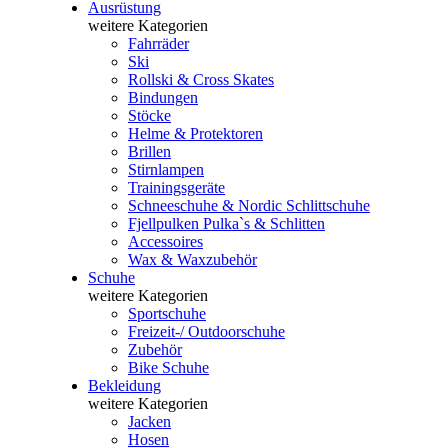
Ausrüstung
weitere Kategorien
Fahrräder
Ski
Rollski & Cross Skates
Bindungen
Stöcke
Helme & Protektoren
Brillen
Stirnlampen
Trainingsgeräte
Schneeschuhe & Nordic Schlittschuhe
Fjellpulken Pulka`s & Schlitten
Accessoires
Wax & Waxzubehör
Schuhe
weitere Kategorien
Sportschuhe
Freizeit-/ Outdoorschuhe
Zubehör
Bike Schuhe
Bekleidung
weitere Kategorien
Jacken
Hosen