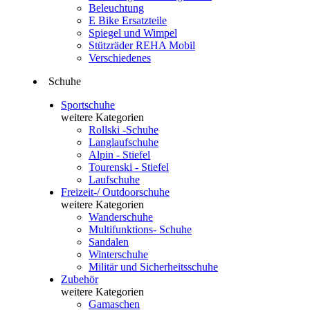
Beleuchtung
E Bike Ersatzteile
Spiegel und Wimpel
Stützräder REHA Mobil
Verschiedenes
Schuhe
Sportschuhe
weitere Kategorien
Rollski -Schuhe
Langlaufschuhe
Alpin - Stiefel
Tourenski - Stiefel
Laufschuhe
Freizeit-/ Outdoorschuhe
weitere Kategorien
Wanderschuhe
Multifunktions- Schuhe
Sandalen
Winterschuhe
Militär und Sicherheitsschuhe
Zubehör
weitere Kategorien
Gamaschen