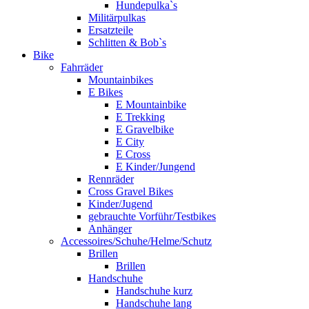
Hundepulka`s
Militärpulkas
Ersatzteile
Schlitten & Bob`s
Bike
Fahrräder
Mountainbikes
E Bikes
E Mountainbike
E Trekking
E Gravelbike
E City
E Cross
E Kinder/Jungend
Rennräder
Cross Gravel Bikes
Kinder/Jugend
gebrauchte Vorführ/Testbikes
Anhänger
Accessoires/Schuhe/Helme/Schutz
Brillen
Brillen
Handschuhe
Handschuhe kurz
Handschuhe lang