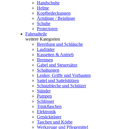
Handschuhe
Helme
Kopfbedeckungen
Ärmlinge / Beinlinge
Schuhe
Protectoren
Fahrradteile
weitere Kategorien
Bereifung und Schläuche
Laufräder
Kassetten & Antrieb
Bremsen
Gabel und Steuersätze
Schaltungen
Lenker, Griffe und Vorbauten
Sattel und Sattelstützen
Schutzbleche und Schützer
Ständer
Pumpen
Schlösser
Trinkflaschen
Elektronik
Gepäckträger
Taschen und Körbe
Werkzeuge und Pflegemittel