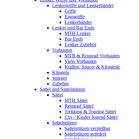
Lenkergriffe und Lenkerbänder
Griffe
Ergogriffe
Lenkerbänder
Lenker und Bar Ends
MTB Lenker
Bar Ends
Lenker Zubehör
Vorbauten
MTB & Rennrad Vorbauten
Vario Vorbauten
Krallen, Spacer & Kleinteile
Klingeln
Spiegel
Zubehör
Sattel und Sattelstützen
Sättel
MTB Sättel
Rennrad Sättel
Trekking & Touring Sättel
City / Kinder Jugend Sättel
Sattelstützen
Sattelstützen verstellbar
Sattelstützen gefedert