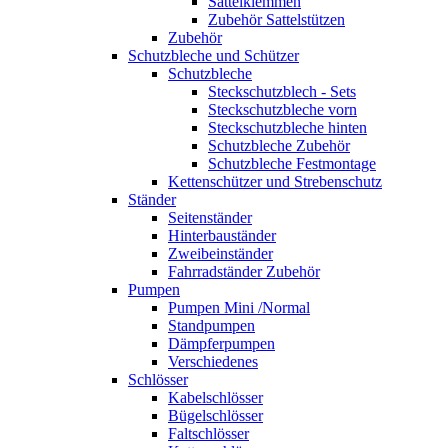
Sattelklemmen
Zubehör Sattelstützen
Zubehör
Schutzbleche und Schützer
Schutzbleche
Steckschutzblech - Sets
Steckschutzbleche vorn
Steckschutzbleche hinten
Schutzbleche Zubehör
Schutzbleche Festmontage
Kettenschützer und Strebenschutz
Ständer
Seitenständer
Hinterbauständer
Zweibeinständer
Fahrradständer Zubehör
Pumpen
Pumpen Mini /Normal
Standpumpen
Dämpferpumpen
Verschiedenes
Schlösser
Kabelschlösser
Bügelschlösser
Faltschlösser