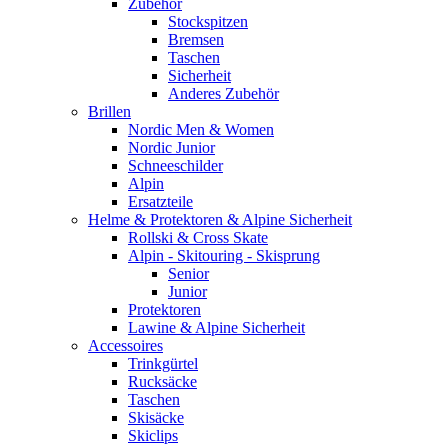
Zubehör
Stockspitzen
Bremsen
Taschen
Sicherheit
Anderes Zubehör
Brillen
Nordic Men & Women
Nordic Junior
Schneeschilder
Alpin
Ersatzteile
Helme & Protektoren & Alpine Sicherheit
Rollski & Cross Skate
Alpin - Skitouring - Skisprung
Senior
Junior
Protektoren
Lawine & Alpine Sicherheit
Accessoires
Trinkgürtel
Rucksäcke
Taschen
Skisäcke
Skiclips