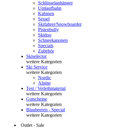
Schlüsselanhänger
Umlaufbahn
Kabinen
Sessel
Skifahrer/Snowboarder
Pistenbully
Skidoo
Schneekanonen
Specials
Zubehör
Skiselector
weitere Kategorien
Ski Service
weitere Kategorien
Nordic
Alpine
Test / Verleihmaterial
weitere Kategorien
Gutscheine
weitere Kategorien
Blaubeeren - Special
weitere Kategorien
Outlet - Sale