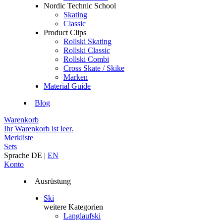
Nordic Technic School
Skating
Classic
Product Clips
Rollski Skating
Rollski Classic
Rollski Combi
Cross Skate / Skike
Marken
Material Guide
Blog
Warenkorb
Ihr Warenkorb ist leer.
Merkliste
Sets
Sprache
DE
|
EN
Konto
Ausrüstung
Ski
weitere Kategorien
Langlaufski