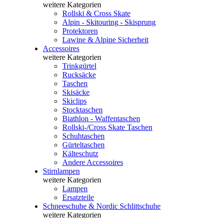
weitere Kategorien
Rollski & Cross Skate
Alpin - Skitouring - Skisprung
Protektoren
Lawine & Alpine Sicherheit
Accessoires
weitere Kategorien
Trinkgürtel
Rucksäcke
Taschen
Skisäcke
Skiclips
Stocktaschen
Biathlon - Waffentaschen
Rollski-/Cross Skate Taschen
Schuhtaschen
Gürteltaschen
Kälteschutz
Andere Accessoires
Stirnlampen
weitere Kategorien
Lampen
Ersatzteile
Schneeschuhe & Nordic Schlittschuhe
weitere Kategorien