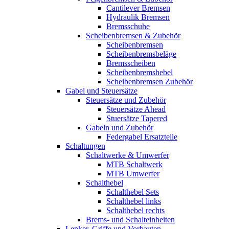
Cantilever Bremsen
Hydraulik Bremsen
Bremsschuhe
Scheibenbremsen & Zubehör
Scheibenbremsen
Scheibenbremsbeläge
Bremsscheiben
Scheibenbremshebel
Scheibenbremsen Zubehör
Gabel und Steuersätze
Steuersätze und Zubehör
Steuersätze Ahead
Stuersätze Tapered
Gabeln und Zubehör
Federgabel Ersatzteile
Schaltungen
Schaltwerke & Umwerfer
MTB Schaltwerk
MTB Umwerfer
Schalthebel
Schalthebel Sets
Schalthebel links
Schalthebel rechts
Brems- und Schalteinheiten
Lenker, Griffe und Vorbauten