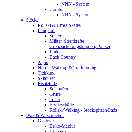
NNN - System
Combi
NNN - System
Stöcke
Rollski & Cross Skates
Langlauf
Senior
Militär, Streitkräfte,
Grenzsicherungstruppen, Polizei
Junior
Back Country
Alpin
Nordic Walking & Trailrunning
Trekking
Skitouren
Ersatzteile
Schlaufen
Griffe
Teller
Ersatzschäfte
Rollski/Walking - Stockspitzen/Pads
Wax & Waxzubehör
Gleitwax
Briko-Maplus
Holmenkol