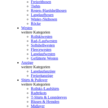
Freizeithosen
Tights
Regen-/Hardshellhosen
Langlaufhosen
Winter-/Skihosen
Röcke
Westen
weitere Kategorien
Rollskiwesten
Rad-/Laufwesten
Softshellwesten
Fleecewesten
Langlaufwesten
Gefütterte Westen
Anzüge
weitere Kategorien
Langlaufanzüge
Freizeitanzüge
Shirts & Pullover
weitere Kategorien
Rollski-/Laufshirts
Radtrikots
T-Shirts & Longsleeves
Blusen & Hemden
Midlayer