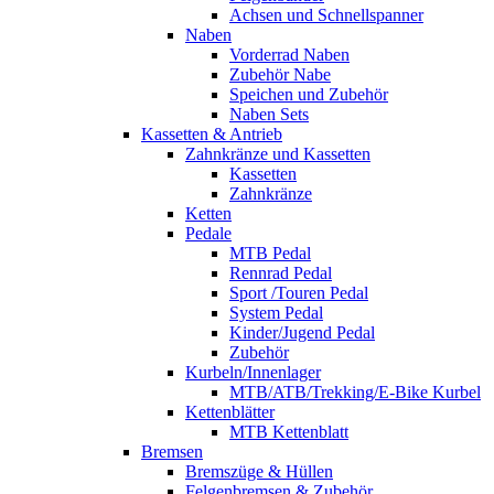
Achsen und Schnellspanner
Naben
Vorderrad Naben
Zubehör Nabe
Speichen und Zubehör
Naben Sets
Kassetten & Antrieb
Zahnkränze und Kassetten
Kassetten
Zahnkränze
Ketten
Pedale
MTB Pedal
Rennrad Pedal
Sport /Touren Pedal
System Pedal
Kinder/Jugend Pedal
Zubehör
Kurbeln/Innenlager
MTB/ATB/Trekking/E-Bike Kurbel
Kettenblätter
MTB Kettenblatt
Bremsen
Bremszüge & Hüllen
Felgenbremsen & Zubehör