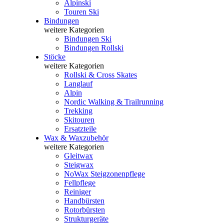
Alpinski
Touren Ski
Bindungen
weitere Kategorien
Bindungen Ski
Bindungen Rollski
Stöcke
weitere Kategorien
Rollski & Cross Skates
Langlauf
Alpin
Nordic Walking & Trailrunning
Trekking
Skitouren
Ersatzteile
Wax & Waxzubehör
weitere Kategorien
Gleitwax
Steigwax
NoWax Steigzonenpflege
Fellpflege
Reiniger
Handbürsten
Rotorbürsten
Strukturgeräte