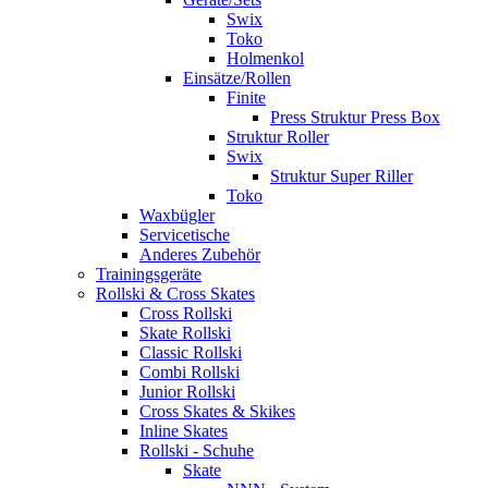
Swix
Toko
Holmenkol
Einsätze/Rollen
Finite
Press Struktur Press Box
Struktur Roller
Swix
Struktur Super Riller
Toko
Waxbügler
Servicetische
Anderes Zubehör
Trainingsgeräte
Rollski & Cross Skates
Cross Rollski
Skate Rollski
Classic Rollski
Combi Rollski
Junior Rollski
Cross Skates & Skikes
Inline Skates
Rollski - Schuhe
Skate