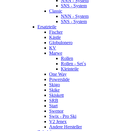
NNN - System
SNS - System
Classic
NNN - System
SNS - System
Ersatzteile
Fischer
Kästle
Globulonero
KV
Marwe
Rollen
Rollen - Set`s
Kleinteile
One Way
Powerslide
Skigo
Skike
Skiskett
SRB
Start
Swenor
Swix - Pro Ski
V2 Jenex
Andere Hersteller