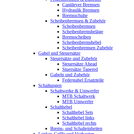
Cantilever Bremsen
Hydraulik Bremsen
Bremsschuhe
Scheibenbremsen & Zubehör
Scheibenbremsen
Scheibenbremsbeläge
Bremsscheiben
Scheibenbremshebel
Scheibenbremsen Zubehör
Gabel und Steuersätze
Steuersätze und Zubehör
Steuersätze Ahead
Stuersätze Tapered
Gabeln und Zubehör
Federgabel Ersatzteile
Schaltungen
Schaltwerke & Umwerfer
MTB Schaltwerk
MTB Umwerfer
Schalthebel
Schalthebel Sets
Schalthebel links
Schalthebel rechts
Brems- und Schalteinheiten
Lenker, Griffe und Vorbauten