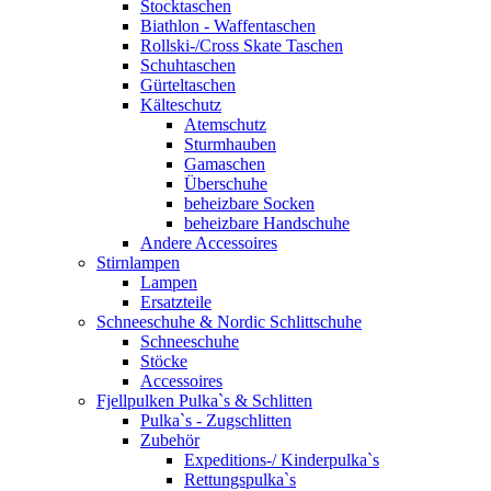
Stocktaschen
Biathlon - Waffentaschen
Rollski-/Cross Skate Taschen
Schuhtaschen
Gürteltaschen
Kälteschutz
Atemschutz
Sturmhauben
Gamaschen
Überschuhe
beheizbare Socken
beheizbare Handschuhe
Andere Accessoires
Stirnlampen
Lampen
Ersatzteile
Schneeschuhe & Nordic Schlittschuhe
Schneeschuhe
Stöcke
Accessoires
Fjellpulken Pulka`s & Schlitten
Pulka`s - Zugschlitten
Zubehör
Expeditions-/ Kinderpulka`s
Rettungspulka`s