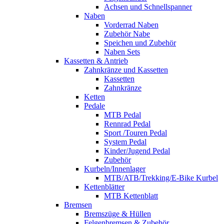
Achsen und Schnellspanner
Naben
Vorderrad Naben
Zubehör Nabe
Speichen und Zubehör
Naben Sets
Kassetten & Antrieb
Zahnkränze und Kassetten
Kassetten
Zahnkränze
Ketten
Pedale
MTB Pedal
Rennrad Pedal
Sport /Touren Pedal
System Pedal
Kinder/Jugend Pedal
Zubehör
Kurbeln/Innenlager
MTB/ATB/Trekking/E-Bike Kurbel
Kettenblätter
MTB Kettenblatt
Bremsen
Bremszüge & Hüllen
Felgenbremsen & Zubehör