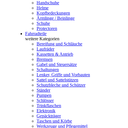
Handschuhe
Helme
Kopfbedeckungen
Ärmlinge / Beinlinge
Schuhe
Protectoren
Fahrradteile
weitere Kategorien
Bereifung und Schläuche
Laufräder
Kassetten & Antrieb
Bremsen
Gabel und Steuersätze
Schaltungen
Lenker, Griffe und Vorbauten
Sattel und Sattelstützen
Schutzbleche und Schützer
Ständer
Pumpen
Schlösser
Trinkflaschen
Elektronik
Gepäckträger
Taschen und Körbe
Werkzeuge und Pflegemittel