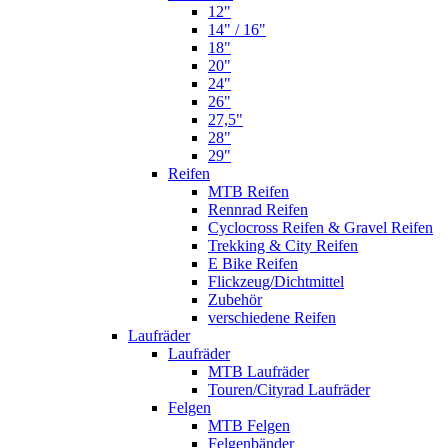
12"
14" / 16"
18"
20"
24"
26"
27,5"
28"
29"
Reifen
MTB Reifen
Rennrad Reifen
Cyclocross Reifen & Gravel Reifen
Trekking & City Reifen
E Bike Reifen
Flickzeug/Dichtmittel
Zubehör
verschiedene Reifen
Laufräder
Laufräder
MTB Laufräder
Touren/Cityrad Laufräder
Felgen
MTB Felgen
Felgenbänder