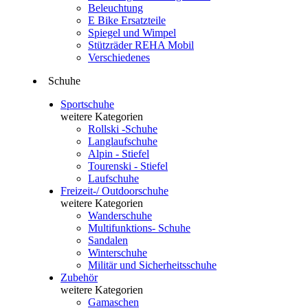
Beleuchtung
E Bike Ersatzteile
Spiegel und Wimpel
Stützräder REHA Mobil
Verschiedenes
Schuhe
Sportschuhe
weitere Kategorien
Rollski -Schuhe
Langlaufschuhe
Alpin - Stiefel
Tourenski - Stiefel
Laufschuhe
Freizeit-/ Outdoorschuhe
weitere Kategorien
Wanderschuhe
Multifunktions- Schuhe
Sandalen
Winterschuhe
Militär und Sicherheitsschuhe
Zubehör
weitere Kategorien
Gamaschen