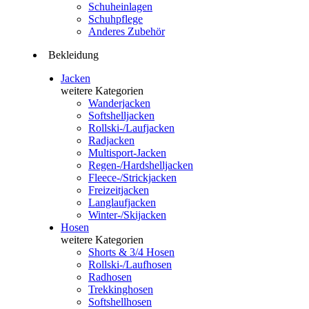
Schuheinlagen
Schuhpflege
Anderes Zubehör
Bekleidung
Jacken
weitere Kategorien
Wanderjacken
Softshelljacken
Rollski-/Laufjacken
Radjacken
Multisport-Jacken
Regen-/Hardshelljacken
Fleece-/Strickjacken
Freizeitjacken
Langlaufjacken
Winter-/Skijacken
Hosen
weitere Kategorien
Shorts & 3/4 Hosen
Rollski-/Laufhosen
Radhosen
Trekkinghosen
Softshellhosen