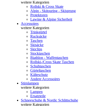
weitere Kategorien
Rollski & Cross Skate
Alpin - Skitouring - Skisprung
Protektoren
Lawine & Alpine Sicherheit
Accessoires
weitere Kategorien
Trinkgürtel
Rucksäcke
Taschen
Skisäcke
Skiclips
Stocktaschen
Biathlon - Waffentaschen
Rollski-/Cross Skate Taschen
Schuhtaschen
Gürteltaschen
Kälteschutz
Andere Accessoires
Stirnlampen
weitere Kategorien
Lampen
Ersatzteile
Schneeschuhe & Nordic Schlittschuhe
weitere Kategorien