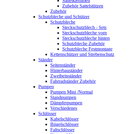
Sattelklemmen
Zubehör Sattelstützen
Zubehör
Schutzbleche und Schützer
Schutzbleche
Steckschutzblech - Sets
Steckschutzbleche vorn
Steckschutzbleche hinten
Schutzbleche Zubehör
Schutzbleche Festmontage
Kettenschützer und Strebenschutz
Ständer
Seitenständer
Hinterbauständer
Zweibeinständer
Fahrradständer Zubehör
Pumpen
Pumpen Mini /Normal
Standpumpen
Dämpferpumpen
Verschiedenes
Schlösser
Kabelschlösser
Bügelschlösser
Faltschlösser