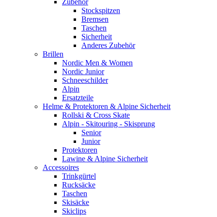
Zubehör
Stockspitzen
Bremsen
Taschen
Sicherheit
Anderes Zubehör
Brillen
Nordic Men & Women
Nordic Junior
Schneeschilder
Alpin
Ersatzteile
Helme & Protektoren & Alpine Sicherheit
Rollski & Cross Skate
Alpin - Skitouring - Skisprung
Senior
Junior
Protektoren
Lawine & Alpine Sicherheit
Accessoires
Trinkgürtel
Rucksäcke
Taschen
Skisäcke
Skiclips