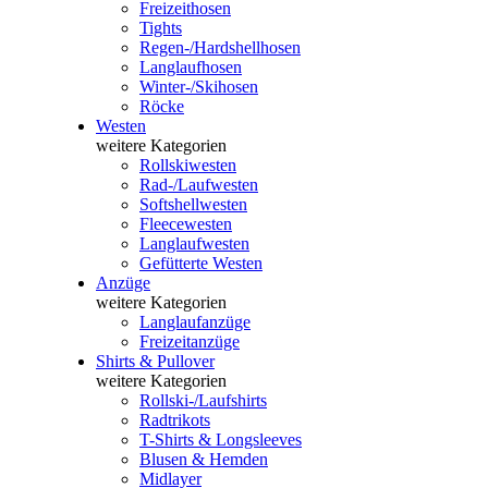
Freizeithosen
Tights
Regen-/Hardshellhosen
Langlaufhosen
Winter-/Skihosen
Röcke
Westen
weitere Kategorien
Rollskiwesten
Rad-/Laufwesten
Softshellwesten
Fleecewesten
Langlaufwesten
Gefütterte Westen
Anzüge
weitere Kategorien
Langlaufanzüge
Freizeitanzüge
Shirts & Pullover
weitere Kategorien
Rollski-/Laufshirts
Radtrikots
T-Shirts & Longsleeves
Blusen & Hemden
Midlayer