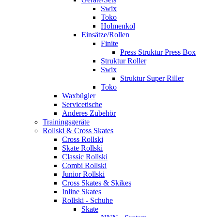
Swix
Toko
Holmenkol
Einsätze/Rollen
Finite
Press Struktur Press Box
Struktur Roller
Swix
Struktur Super Riller
Toko
Waxbügler
Servicetische
Anderes Zubehör
Trainingsgeräte
Rollski & Cross Skates
Cross Rollski
Skate Rollski
Classic Rollski
Combi Rollski
Junior Rollski
Cross Skates & Skikes
Inline Skates
Rollski - Schuhe
Skate