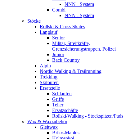
NNN - System
Combi
NNN - System
Stöcke
Rollski & Cross Skates
Langlauf
Senior
Militär, Streitkräfte,
Grenzsicherungstruppen, Polizei
Junior
Back Country
Alpin
Nordic Walking & Trailrunning
Trekking
Skitouren
Ersatzteile
Schlaufen
Griffe
Teller
Ersatzschäfte
Rollski/Walking - Stockspitzen/Pads
Wax & Waxzubehör
Gleitwax
Briko-Maplus
Holmenkol