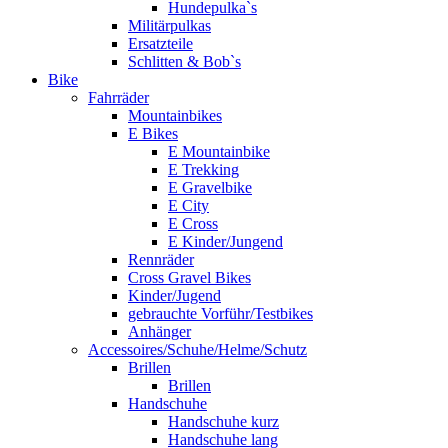
Hundepulka`s
Militärpulkas
Ersatzteile
Schlitten & Bob`s
Bike
Fahrräder
Mountainbikes
E Bikes
E Mountainbike
E Trekking
E Gravelbike
E City
E Cross
E Kinder/Jungend
Rennräder
Cross Gravel Bikes
Kinder/Jugend
gebrauchte Vorführ/Testbikes
Anhänger
Accessoires/Schuhe/Helme/Schutz
Brillen
Brillen
Handschuhe
Handschuhe kurz
Handschuhe lang