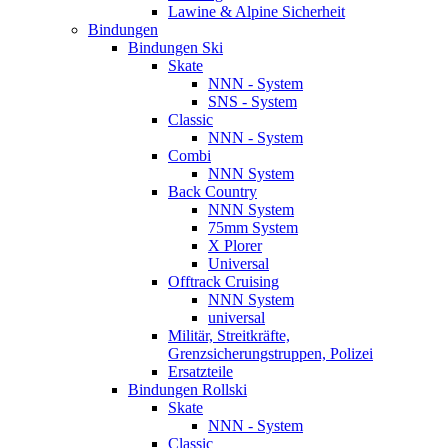
Lawine & Alpine Sicherheit
Bindungen
Bindungen Ski
Skate
NNN - System
SNS - System
Classic
NNN - System
Combi
NNN System
Back Country
NNN System
75mm System
X Plorer
Universal
Offtrack Cruising
NNN System
universal
Militär, Streitkräfte,
Grenzsicherungstruppen, Polizei
Ersatzteile
Bindungen Rollski
Skate
NNN - System
Classic