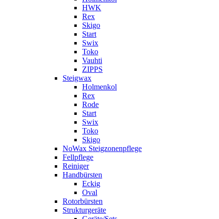
HWK
Rex
Skigo
Start
Swix
Toko
Vauhti
ZIPPS
Steigwax
Holmenkol
Rex
Rode
Start
Swix
Toko
Skigo
NoWax Steigzonenpflege
Fellpflege
Reiniger
Handbürsten
Eckig
Oval
Rotorbürsten
Strukturgeräte
Geräte/Sets