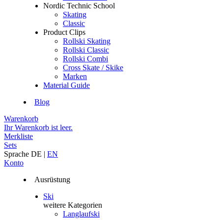
Nordic Technic School
Skating
Classic
Product Clips
Rollski Skating
Rollski Classic
Rollski Combi
Cross Skate / Skike
Marken
Material Guide
Blog
Warenkorb
Ihr Warenkorb ist leer.
Merkliste
Sets
Sprache
DE
|
EN
Konto
Ausrüstung
Ski
weitere Kategorien
Langlaufski