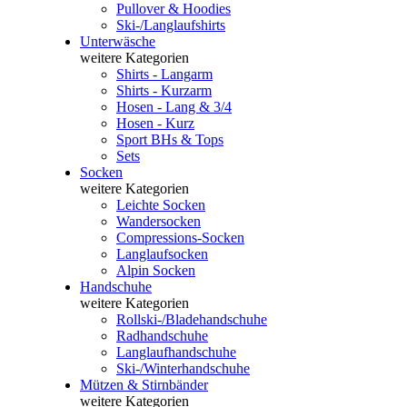
Pullover & Hoodies
Ski-/Langlaufshirts
Unterwäsche
weitere Kategorien
Shirts - Langarm
Shirts - Kurzarm
Hosen - Lang & 3/4
Hosen - Kurz
Sport BHs & Tops
Sets
Socken
weitere Kategorien
Leichte Socken
Wandersocken
Compressions-Socken
Langlaufsocken
Alpin Socken
Handschuhe
weitere Kategorien
Rollski-/Bladehandschuhe
Radhandschuhe
Langlaufhandschuhe
Ski-/Winterhandschuhe
Mützen & Stirnbänder
weitere Kategorien