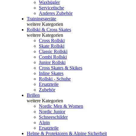
Waxbügler
Servicetische
Anderes Zubehör
Trainingsgeräte
weitere Kategorien
Rollski & Cross Skates
weitere Kategorien
Cross Rollski
Skate Rollski
Classic Rollski
Combi Rollski
Junior Rollski
Cross Skates & Skikes
Inline Skates
Rollski - Schuhe
Ersatzteile
Zubehör
Brillen
weitere Kategorien
Nordic Men & Women
Nordic Junior
Schneeschilder
Alpin
Ersatzteile
Helme & Protektoren & Alpine Sicherheit