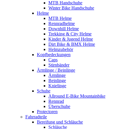
MTB Handschuhe
Winter Bike Handschuhe
Helme
MTB Helme
Rennradhelme
Downhill Helme
Trekking & City Helme
Kinder & Jugend Helme
Dirt Bike & BMX Helme
Helmzubehör
Kopfbedeckungen
Caps
Stirnbänder
Ärmlinge / Beinlinge
Ärmlinge
Beinlinge
Knielinge
Schuhe
Allround E-Bike Mountainbike
Rennrad
Überschuhe
Protectoren
Fahrradteile
Bereifung und Schläuche
Schläuche