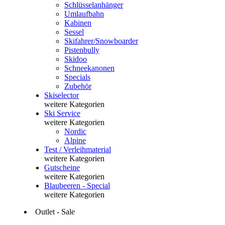
Schlüsselanhänger
Umlaufbahn
Kabinen
Sessel
Skifahrer/Snowboarder
Pistenbully
Skidoo
Schneekanonen
Specials
Zubehör
Skiselector
weitere Kategorien
Ski Service
weitere Kategorien
Nordic
Alpine
Test / Verleihmaterial
weitere Kategorien
Gutscheine
weitere Kategorien
Blaubeeren - Special
weitere Kategorien
Outlet - Sale