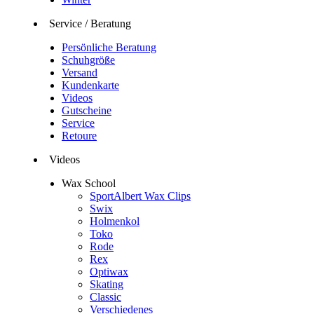
Service / Beratung
Persönliche Beratung
Schuhgröße
Versand
Kundenkarte
Videos
Gutscheine
Service
Retoure
Videos
Wax School
SportAlbert Wax Clips
Swix
Holmenkol
Toko
Rode
Rex
Optiwax
Skating
Classic
Verschiedenes