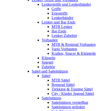
Lenkergriffe und Lenkerbänder
Griffe
Ergogriffe
Lenkerbänder
Lenker und Bar Ends
MTB Lenker
Bar Ends
Lenker Zubehör
Vorbauten
MTB & Rennrad Vorbauten
Vario Vorbauten
Krallen, Spacer & Kleinteile
Klingeln
Spiegel
Zubehör
Sattel und Sattelstützen
Sättel
MTB Sättel
Rennrad Sättel
Trekking & Touring Sättel
City / Kinder Jugend Sättel
Sattelstützen
Sattelstützen verstellbar
Sattelstützen gefedert