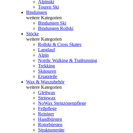
Alpinski
Touren Ski
Bindungen
weitere Kategorien
Bindungen Ski
Bindungen Rollski
Stöcke
weitere Kategorien
Rollski & Cross Skates
Langlauf
Alpin
Nordic Walking & Trailrunning
Trekking
Skitouren
Ersatzteile
Wax & Waxzubehör
weitere Kategorien
Gleitwax
Steigwax
NoWax Steigzonenpflege
Fellpflege
Reiniger
Handbürsten
Rotorbürsten
Strukturgeräte