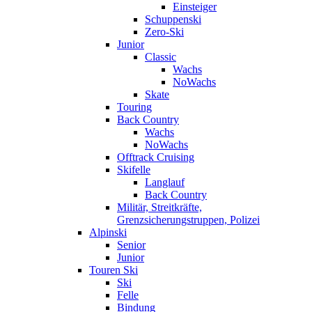
Einsteiger
Schuppenski
Zero-Ski
Junior
Classic
Wachs
NoWachs
Skate
Touring
Back Country
Wachs
NoWachs
Offtrack Cruising
Skifelle
Langlauf
Back Country
Militär, Streitkräfte,
Grenzsicherungstruppen, Polizei
Alpinski
Senior
Junior
Touren Ski
Ski
Felle
Bindung