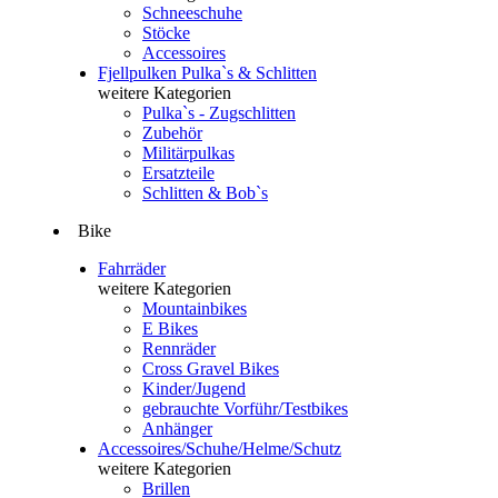
Schneeschuhe
Stöcke
Accessoires
Fjellpulken Pulka`s & Schlitten
weitere Kategorien
Pulka`s - Zugschlitten
Zubehör
Militärpulkas
Ersatzteile
Schlitten & Bob`s
Bike
Fahrräder
weitere Kategorien
Mountainbikes
E Bikes
Rennräder
Cross Gravel Bikes
Kinder/Jugend
gebrauchte Vorführ/Testbikes
Anhänger
Accessoires/Schuhe/Helme/Schutz
weitere Kategorien
Brillen