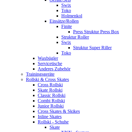
Swix
Toko
Holmenkol
Einsätze/Rollen
Finite
Press Struktur Press Box
Struktur Roller
Swix
Struktur Super Riller
Toko
Waxbügler
Servicetische
Anderes Zubehör
Trainingsgeräte
Rollski & Cross Skates
Cross Rollski
Skate Rollski
Classic Rollski
Combi Rollski
Junior Rollski
Cross Skates & Skikes
Inline Skates
Rollski - Schuhe
Skate