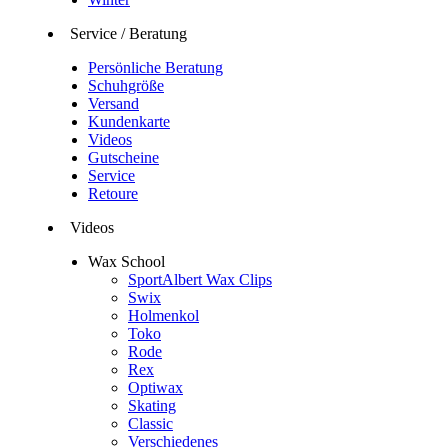
Service / Beratung
Persönliche Beratung
Schuhgröße
Versand
Kundenkarte
Videos
Gutscheine
Service
Retoure
Videos
Wax School
SportAlbert Wax Clips
Swix
Holmenkol
Toko
Rode
Rex
Optiwax
Skating
Classic
Verschiedenes