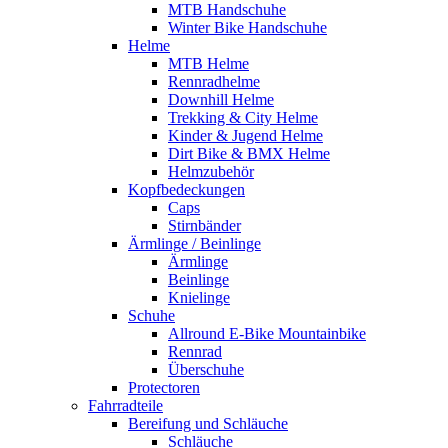
MTB Handschuhe
Winter Bike Handschuhe
Helme
MTB Helme
Rennradhelme
Downhill Helme
Trekking & City Helme
Kinder & Jugend Helme
Dirt Bike & BMX Helme
Helmzubehör
Kopfbedeckungen
Caps
Stirnbänder
Ärmlinge / Beinlinge
Ärmlinge
Beinlinge
Knielinge
Schuhe
Allround E-Bike Mountainbike
Rennrad
Überschuhe
Protectoren
Fahrradteile
Bereifung und Schläuche
Schläuche