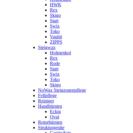
HWK
Rex
Skigo
Start
Swix
Toko
Vauhti
ZIPPS
Steigwax
Holmenkol
Rex
Rode
Start
Swix
Toko
Skigo
NoWax Steigzonenpflege
Fellpflege
Reiniger
Handbürsten
Eckig
Oval
Rotorbürsten
Strukturgeräte
Geräte/Sets