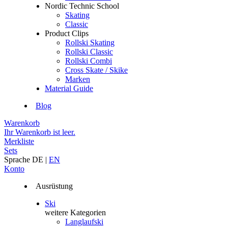
Nordic Technic School
Skating
Classic
Product Clips
Rollski Skating
Rollski Classic
Rollski Combi
Cross Skate / Skike
Marken
Material Guide
Blog
Warenkorb
Ihr Warenkorb ist leer.
Merkliste
Sets
Sprache
DE
|
EN
Konto
Ausrüstung
Ski
weitere Kategorien
Langlaufski