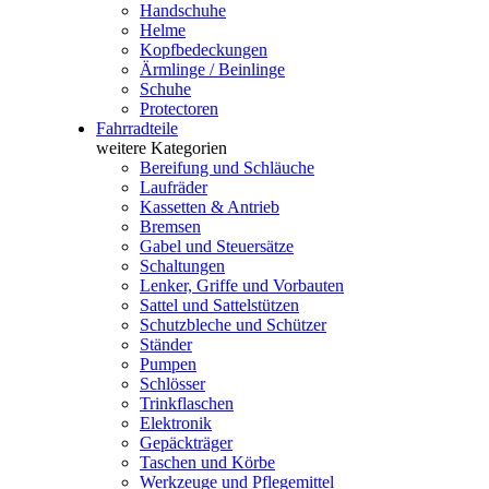
Handschuhe
Helme
Kopfbedeckungen
Ärmlinge / Beinlinge
Schuhe
Protectoren
Fahrradteile
weitere Kategorien
Bereifung und Schläuche
Laufräder
Kassetten & Antrieb
Bremsen
Gabel und Steuersätze
Schaltungen
Lenker, Griffe und Vorbauten
Sattel und Sattelstützen
Schutzbleche und Schützer
Ständer
Pumpen
Schlösser
Trinkflaschen
Elektronik
Gepäckträger
Taschen und Körbe
Werkzeuge und Pflegemittel