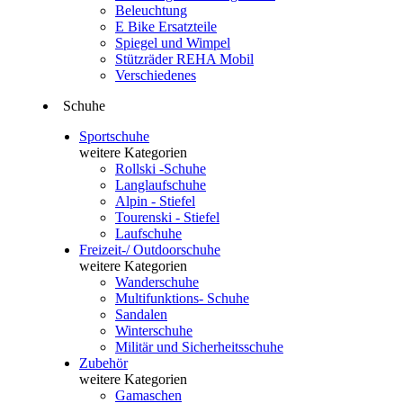
Beleuchtung
E Bike Ersatzteile
Spiegel und Wimpel
Stützräder REHA Mobil
Verschiedenes
Schuhe
Sportschuhe
weitere Kategorien
Rollski -Schuhe
Langlaufschuhe
Alpin - Stiefel
Tourenski - Stiefel
Laufschuhe
Freizeit-/ Outdoorschuhe
weitere Kategorien
Wanderschuhe
Multifunktions- Schuhe
Sandalen
Winterschuhe
Militär und Sicherheitsschuhe
Zubehör
weitere Kategorien
Gamaschen