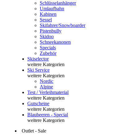
Schlüsselanhänger
Umlaufbahn
Kabinen
Sessel
Skifahrer/Snowboarder
Pistenbully
Skidoo
Schneekanonen
Specials
Zubehör
Skiselector
weitere Kategorien
Ski Service
weitere Kategorien
Nordic
Alpine
Test / Verleihmaterial
weitere Kategorien
Gutscheine
weitere Kategorien
Blaubeeren - Special
weitere Kategorien
Outlet - Sale