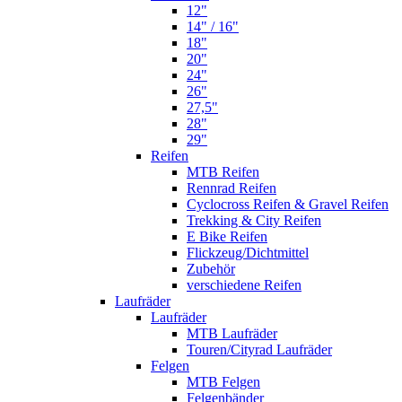
12"
14" / 16"
18"
20"
24"
26"
27,5"
28"
29"
Reifen
MTB Reifen
Rennrad Reifen
Cyclocross Reifen & Gravel Reifen
Trekking & City Reifen
E Bike Reifen
Flickzeug/Dichtmittel
Zubehör
verschiedene Reifen
Laufräder
Laufräder
MTB Laufräder
Touren/Cityrad Laufräder
Felgen
MTB Felgen
Felgenbänder