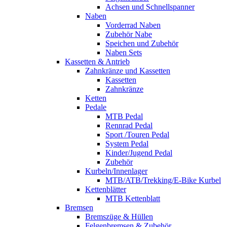
Achsen und Schnellspanner
Naben
Vorderrad Naben
Zubehör Nabe
Speichen und Zubehör
Naben Sets
Kassetten & Antrieb
Zahnkränze und Kassetten
Kassetten
Zahnkränze
Ketten
Pedale
MTB Pedal
Rennrad Pedal
Sport /Touren Pedal
System Pedal
Kinder/Jugend Pedal
Zubehör
Kurbeln/Innenlager
MTB/ATB/Trekking/E-Bike Kurbel
Kettenblätter
MTB Kettenblatt
Bremsen
Bremszüge & Hüllen
Felgenbremsen & Zubehör