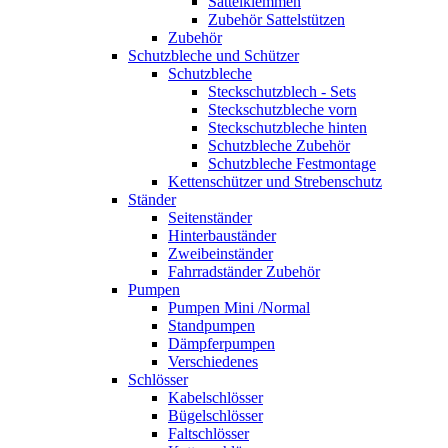
Sattelklemmen
Zubehör Sattelstützen
Zubehör
Schutzbleche und Schützer
Schutzbleche
Steckschutzblech - Sets
Steckschutzbleche vorn
Steckschutzbleche hinten
Schutzbleche Zubehör
Schutzbleche Festmontage
Kettenschützer und Strebenschutz
Ständer
Seitenständer
Hinterbauständer
Zweibeinständer
Fahrradständer Zubehör
Pumpen
Pumpen Mini /Normal
Standpumpen
Dämpferpumpen
Verschiedenes
Schlösser
Kabelschlösser
Bügelschlösser
Faltschlösser