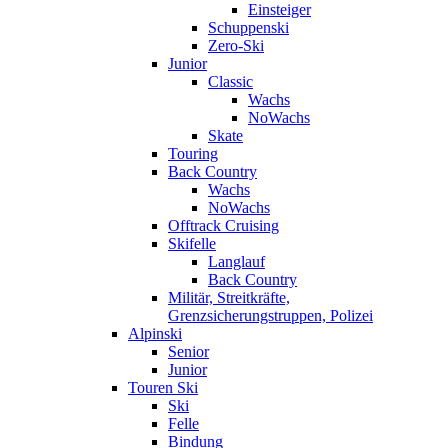
Einsteiger
Schuppenski
Zero-Ski
Junior
Classic
Wachs
NoWachs
Skate
Touring
Back Country
Wachs
NoWachs
Offtrack Cruising
Skifelle
Langlauf
Back Country
Militär, Streitkräfte,
Grenzsicherungstruppen, Polizei
Alpinski
Senior
Junior
Touren Ski
Ski
Felle
Bindung