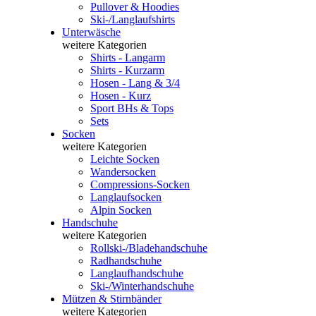
Pullover & Hoodies
Ski-/Langlaufshirts
Unterwäsche
weitere Kategorien
Shirts - Langarm
Shirts - Kurzarm
Hosen - Lang & 3/4
Hosen - Kurz
Sport BHs & Tops
Sets
Socken
weitere Kategorien
Leichte Socken
Wandersocken
Compressions-Socken
Langlaufsocken
Alpin Socken
Handschuhe
weitere Kategorien
Rollski-/Bladehandschuhe
Radhandschuhe
Langlaufhandschuhe
Ski-/Winterhandschuhe
Mützen & Stirnbänder
weitere Kategorien