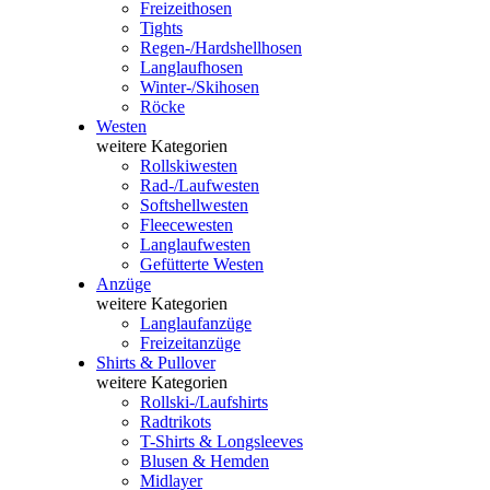
Freizeithosen
Tights
Regen-/Hardshellhosen
Langlaufhosen
Winter-/Skihosen
Röcke
Westen
weitere Kategorien
Rollskiwesten
Rad-/Laufwesten
Softshellwesten
Fleecewesten
Langlaufwesten
Gefütterte Westen
Anzüge
weitere Kategorien
Langlaufanzüge
Freizeitanzüge
Shirts & Pullover
weitere Kategorien
Rollski-/Laufshirts
Radtrikots
T-Shirts & Longsleeves
Blusen & Hemden
Midlayer