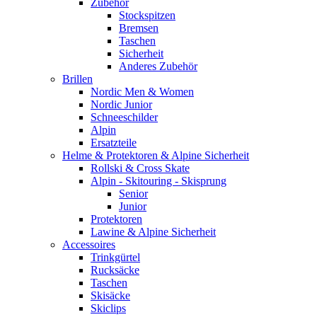
Zubehör
Stockspitzen
Bremsen
Taschen
Sicherheit
Anderes Zubehör
Brillen
Nordic Men & Women
Nordic Junior
Schneeschilder
Alpin
Ersatzteile
Helme & Protektoren & Alpine Sicherheit
Rollski & Cross Skate
Alpin - Skitouring - Skisprung
Senior
Junior
Protektoren
Lawine & Alpine Sicherheit
Accessoires
Trinkgürtel
Rucksäcke
Taschen
Skisäcke
Skiclips