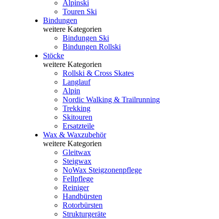
Alpinski
Touren Ski
Bindungen
weitere Kategorien
Bindungen Ski
Bindungen Rollski
Stöcke
weitere Kategorien
Rollski & Cross Skates
Langlauf
Alpin
Nordic Walking & Trailrunning
Trekking
Skitouren
Ersatzteile
Wax & Waxzubehör
weitere Kategorien
Gleitwax
Steigwax
NoWax Steigzonenpflege
Fellpflege
Reiniger
Handbürsten
Rotorbürsten
Strukturgeräte