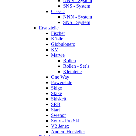
NNN - System
SNS - System
Classic
NNN - System
SNS - System
Ersatzteile
Fischer
Kästle
Globulonero
KV
Marwe
Rollen
Rollen - Set`s
Kleinteile
One Way
Powerslide
Skigo
Skike
Skiskett
SRB
Start
Swenor
Swix - Pro Ski
V2 Jenex
Andere Hersteller