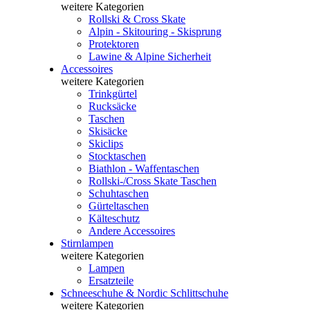
weitere Kategorien
Rollski & Cross Skate
Alpin - Skitouring - Skisprung
Protektoren
Lawine & Alpine Sicherheit
Accessoires
weitere Kategorien
Trinkgürtel
Rucksäcke
Taschen
Skisäcke
Skiclips
Stocktaschen
Biathlon - Waffentaschen
Rollski-/Cross Skate Taschen
Schuhtaschen
Gürteltaschen
Kälteschutz
Andere Accessoires
Stirnlampen
weitere Kategorien
Lampen
Ersatzteile
Schneeschuhe & Nordic Schlittschuhe
weitere Kategorien