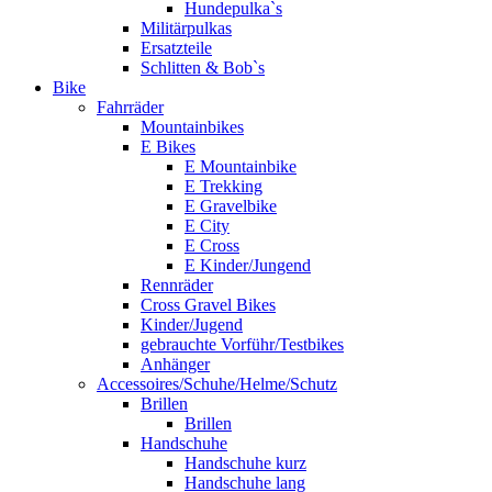
Hundepulka`s
Militärpulkas
Ersatzteile
Schlitten & Bob`s
Bike
Fahrräder
Mountainbikes
E Bikes
E Mountainbike
E Trekking
E Gravelbike
E City
E Cross
E Kinder/Jungend
Rennräder
Cross Gravel Bikes
Kinder/Jugend
gebrauchte Vorführ/Testbikes
Anhänger
Accessoires/Schuhe/Helme/Schutz
Brillen
Brillen
Handschuhe
Handschuhe kurz
Handschuhe lang