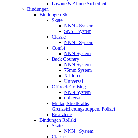
Lawine & Alpine Sicherheit
Bindungen
Bindungen Ski
Skate
NNN - System
SNS - System
Classic
NNN - System
Combi
NNN System
Back Country
NNN System
75mm System
X Plorer
Universal
Offtrack Cruising
NNN System
universal
Militär, Streitkräfte,
Grenzsicherungstruppen, Polizei
Ersatzteile
Bindungen Rollski
Skate
NNN - System
Classic