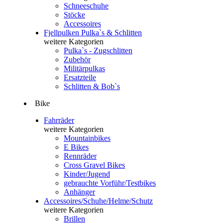
Schneeschuhe
Stöcke
Accessoires
Fjellpulken Pulka`s & Schlitten
weitere Kategorien
Pulka`s - Zugschlitten
Zubehör
Militärpulkas
Ersatzteile
Schlitten & Bob`s
Bike
Fahrräder
weitere Kategorien
Mountainbikes
E Bikes
Rennräder
Cross Gravel Bikes
Kinder/Jugend
gebrauchte Vorführ/Testbikes
Anhänger
Accessoires/Schuhe/Helme/Schutz
weitere Kategorien
Brillen