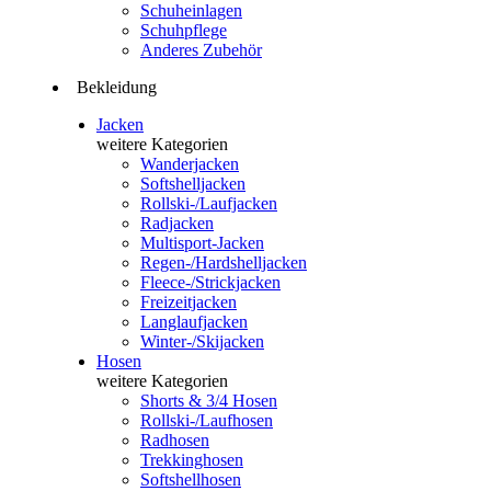
Schuheinlagen
Schuhpflege
Anderes Zubehör
Bekleidung
Jacken
weitere Kategorien
Wanderjacken
Softshelljacken
Rollski-/Laufjacken
Radjacken
Multisport-Jacken
Regen-/Hardshelljacken
Fleece-/Strickjacken
Freizeitjacken
Langlaufjacken
Winter-/Skijacken
Hosen
weitere Kategorien
Shorts & 3/4 Hosen
Rollski-/Laufhosen
Radhosen
Trekkinghosen
Softshellhosen