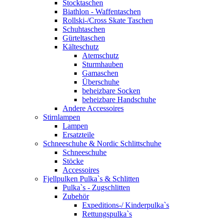
Stocktaschen
Biathlon - Waffentaschen
Rollski-/Cross Skate Taschen
Schuhtaschen
Gürteltaschen
Kälteschutz
Atemschutz
Sturmhauben
Gamaschen
Überschuhe
beheizbare Socken
beheizbare Handschuhe
Andere Accessoires
Stirnlampen
Lampen
Ersatzteile
Schneeschuhe & Nordic Schlittschuhe
Schneeschuhe
Stöcke
Accessoires
Fjellpulken Pulka`s & Schlitten
Pulka`s - Zugschlitten
Zubehör
Expeditions-/ Kinderpulka`s
Rettungspulka`s