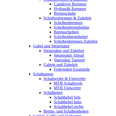
Cantilever Bremsen
Hydraulik Bremsen
Bremsschuhe
Scheibenbremsen & Zubehör
Scheibenbremsen
Scheibenbremsbeläge
Bremsscheiben
Scheibenbremshebel
Scheibenbremsen Zubehör
Gabel und Steuersätze
Steuersätze und Zubehör
Steuersätze Ahead
Stuersätze Tapered
Gabeln und Zubehör
Federgabel Ersatzteile
Schaltungen
Schaltwerke & Umwerfer
MTB Schaltwerk
MTB Umwerfer
Schalthebel
Schalthebel Sets
Schalthebel links
Schalthebel rechts
Brems- und Schalteinheiten
Lenker, Griffe und Vorbauten