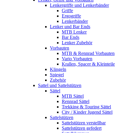
Lenkergriffe und Lenkerbänder
Griffe
Ergogriffe
Lenkerbänder
Lenker und Bar Ends
MTB Lenker
Bar Ends
Lenker Zubehör
Vorbauten
MTB & Rennrad Vorbauten
Vario Vorbauten
Krallen, Spacer & Kleinteile
Klingeln
Spiegel
Zubehör
Sattel und Sattelstützen
Sättel
MTB Sättel
Rennrad Sättel
Trekking & Touring Sättel
City / Kinder Jugend Sättel
Sattelstützen
Sattelstützen verstellbar
Sattelstützen gefedert