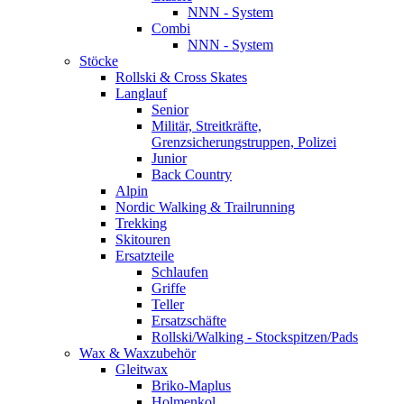
NNN - System
Combi
NNN - System
Stöcke
Rollski & Cross Skates
Langlauf
Senior
Militär, Streitkräfte,
Grenzsicherungstruppen, Polizei
Junior
Back Country
Alpin
Nordic Walking & Trailrunning
Trekking
Skitouren
Ersatzteile
Schlaufen
Griffe
Teller
Ersatzschäfte
Rollski/Walking - Stockspitzen/Pads
Wax & Waxzubehör
Gleitwax
Briko-Maplus
Holmenkol