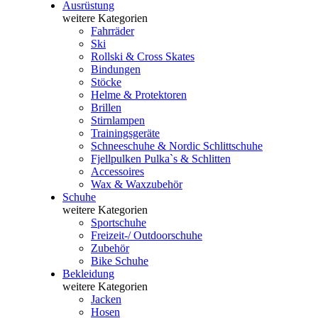
Ausrüstung
weitere Kategorien
Fahrräder
Ski
Rollski & Cross Skates
Bindungen
Stöcke
Helme & Protektoren
Brillen
Stirnlampen
Trainingsgeräte
Schneeschuhe & Nordic Schlittschuhe
Fjellpulken Pulka`s & Schlitten
Accessoires
Wax & Waxzubehör
Schuhe
weitere Kategorien
Sportschuhe
Freizeit-/ Outdoorschuhe
Zubehör
Bike Schuhe
Bekleidung
weitere Kategorien
Jacken
Hosen