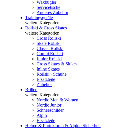
Waxbügler
Servicetische
Anderes Zubehör
Trainingsgeräte
weitere Kategorien
Rollski & Cross Skates
weitere Kategorien
Cross Rollski
Skate Rollski
Classic Rollski
Combi Rollski
Junior Rollski
Cross Skates & Skikes
Inline Skates
Rollski - Schuhe
Ersatzteile
Zubehör
Brillen
weitere Kategorien
Nordic Men & Women
Nordic Junior
Schneeschilder
Alpin
Ersatzteile
Helme & Protektoren & Alpine Sicherheit