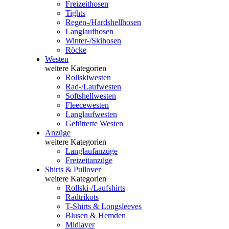
Freizeithosen
Tights
Regen-/Hardshellhosen
Langlaufhosen
Winter-/Skihosen
Röcke
Westen
weitere Kategorien
Rollskiwesten
Rad-/Laufwesten
Softshellwesten
Fleecewesten
Langlaufwesten
Gefütterte Westen
Anzüge
weitere Kategorien
Langlaufanzüge
Freizeitanzüge
Shirts & Pullover
weitere Kategorien
Rollski-/Laufshirts
Radtrikots
T-Shirts & Longsleeves
Blusen & Hemden
Midlayer