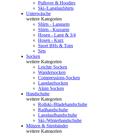
Pullover & Hoodies
Ski-/Langlaufshirts
Unterwäsche
weitere Kategorien
Shirts - Langarm
Shirts - Kurzarm
Hosen - Lang & 3/4
Hosen - Kurz
Sport BHs & Tops
Sets
Socken
weitere Kategorien
Leichte Socken
Wandersocken
Compressions-Socken
Langlaufsocken
Alpin Socken
Handschuhe
weitere Kategorien
Rollski-/Bladehandschuhe
Radhandschuhe
Langlaufhandschuhe
Ski-/Winterhandschuhe
Mützen & Stirnbänder
weitere Kategorien