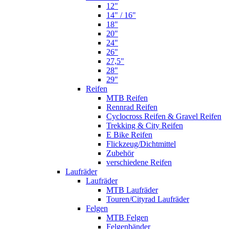
12"
14" / 16"
18"
20"
24"
26"
27,5"
28"
29"
Reifen
MTB Reifen
Rennrad Reifen
Cyclocross Reifen & Gravel Reifen
Trekking & City Reifen
E Bike Reifen
Flickzeug/Dichtmittel
Zubehör
verschiedene Reifen
Laufräder
Laufräder
MTB Laufräder
Touren/Cityrad Laufräder
Felgen
MTB Felgen
Felgenbänder