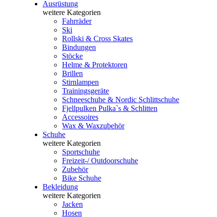
Ausrüstung
weitere Kategorien
Fahrräder
Ski
Rollski & Cross Skates
Bindungen
Stöcke
Helme & Protektoren
Brillen
Stirnlampen
Trainingsgeräte
Schneeschuhe & Nordic Schlittschuhe
Fjellpulken Pulka`s & Schlitten
Accessoires
Wax & Waxzubehör
Schuhe
weitere Kategorien
Sportschuhe
Freizeit-/ Outdoorschuhe
Zubehör
Bike Schuhe
Bekleidung
weitere Kategorien
Jacken
Hosen