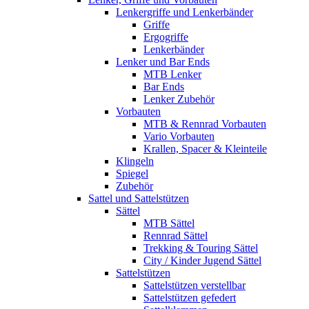
Lenkergriffe und Lenkerbänder
Griffe
Ergogriffe
Lenkerbänder
Lenker und Bar Ends
MTB Lenker
Bar Ends
Lenker Zubehör
Vorbauten
MTB & Rennrad Vorbauten
Vario Vorbauten
Krallen, Spacer & Kleinteile
Klingeln
Spiegel
Zubehör
Sattel und Sattelstützen
Sättel
MTB Sättel
Rennrad Sättel
Trekking & Touring Sättel
City / Kinder Jugend Sättel
Sattelstützen
Sattelstützen verstellbar
Sattelstützen gefedert