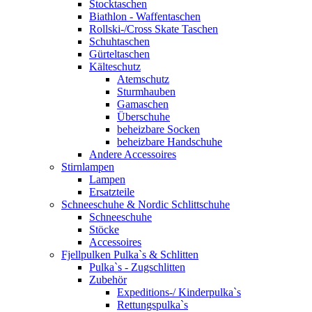
Stocktaschen
Biathlon - Waffentaschen
Rollski-/Cross Skate Taschen
Schuhtaschen
Gürteltaschen
Kälteschutz
Atemschutz
Sturmhauben
Gamaschen
Überschuhe
beheizbare Socken
beheizbare Handschuhe
Andere Accessoires
Stirnlampen
Lampen
Ersatzteile
Schneeschuhe & Nordic Schlittschuhe
Schneeschuhe
Stöcke
Accessoires
Fjellpulken Pulka`s & Schlitten
Pulka`s - Zugschlitten
Zubehör
Expeditions-/ Kinderpulka`s
Rettungspulka`s