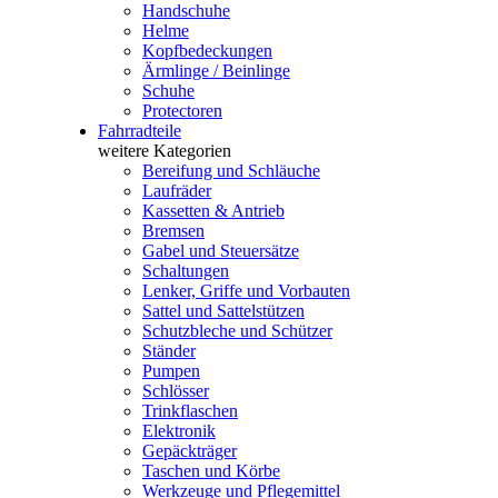
Handschuhe
Helme
Kopfbedeckungen
Ärmlinge / Beinlinge
Schuhe
Protectoren
Fahrradteile
weitere Kategorien
Bereifung und Schläuche
Laufräder
Kassetten & Antrieb
Bremsen
Gabel und Steuersätze
Schaltungen
Lenker, Griffe und Vorbauten
Sattel und Sattelstützen
Schutzbleche und Schützer
Ständer
Pumpen
Schlösser
Trinkflaschen
Elektronik
Gepäckträger
Taschen und Körbe
Werkzeuge und Pflegemittel