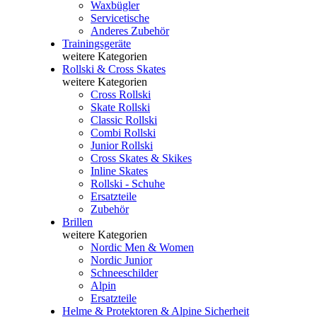
Waxbügler
Servicetische
Anderes Zubehör
Trainingsgeräte
weitere Kategorien
Rollski & Cross Skates
weitere Kategorien
Cross Rollski
Skate Rollski
Classic Rollski
Combi Rollski
Junior Rollski
Cross Skates & Skikes
Inline Skates
Rollski - Schuhe
Ersatzteile
Zubehör
Brillen
weitere Kategorien
Nordic Men & Women
Nordic Junior
Schneeschilder
Alpin
Ersatzteile
Helme & Protektoren & Alpine Sicherheit