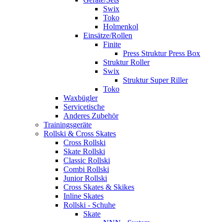
Swix
Toko
Holmenkol
Einsätze/Rollen
Finite
Press Struktur Press Box
Struktur Roller
Swix
Struktur Super Riller
Toko
Waxbügler
Servicetische
Anderes Zubehör
Trainingsgeräte
Rollski & Cross Skates
Cross Rollski
Skate Rollski
Classic Rollski
Combi Rollski
Junior Rollski
Cross Skates & Skikes
Inline Skates
Rollski - Schuhe
Skate