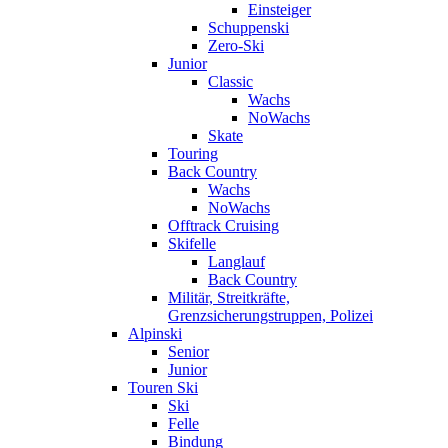
Einsteiger
Schuppenski
Zero-Ski
Junior
Classic
Wachs
NoWachs
Skate
Touring
Back Country
Wachs
NoWachs
Offtrack Cruising
Skifelle
Langlauf
Back Country
Militär, Streitkräfte,
Grenzsicherungstruppen, Polizei
Alpinski
Senior
Junior
Touren Ski
Ski
Felle
Bindung