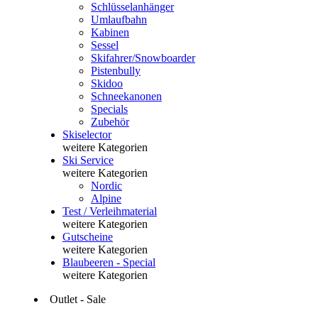
Schlüsselanhänger
Umlaufbahn
Kabinen
Sessel
Skifahrer/Snowboarder
Pistenbully
Skidoo
Schneekanonen
Specials
Zubehör
Skiselector
weitere Kategorien
Ski Service
weitere Kategorien
Nordic
Alpine
Test / Verleihmaterial
weitere Kategorien
Gutscheine
weitere Kategorien
Blaubeeren - Special
weitere Kategorien
Outlet - Sale