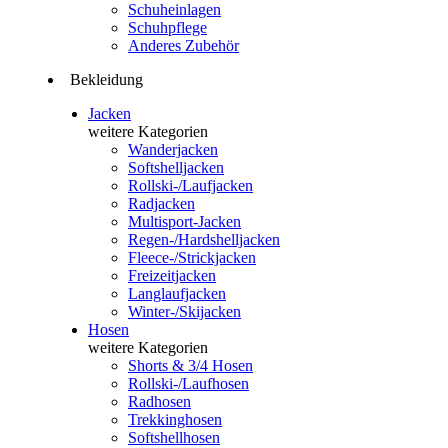
Schuheinlagen
Schuhpflege
Anderes Zubehör
Bekleidung
Jacken
weitere Kategorien
Wanderjacken
Softshelljacken
Rollski-/Laufjacken
Radjacken
Multisport-Jacken
Regen-/Hardshelljacken
Fleece-/Strickjacken
Freizeitjacken
Langlaufjacken
Winter-/Skijacken
Hosen
weitere Kategorien
Shorts & 3/4 Hosen
Rollski-/Laufhosen
Radhosen
Trekkinghosen
Softshellhosen