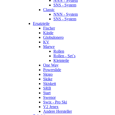
NNN - System
SNS - System
Classic
NNN - System
SNS - System
Ersatzteile
Fischer
Kästle
Globulonero
KV
Marwe
Rollen
Rollen - Set`s
Kleinteile
One Way
Powerslide
Skigo
Skike
Skiskett
SRB
Start
Swenor
Swix - Pro Ski
V2 Jenex
Andere Hersteller