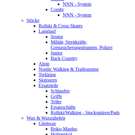
NNN - System
Combi
NNN - System
Stöcke
Rollski & Cross Skates
Langlauf
Senior
Militär, Streitkräfte,
Grenzsicherungstruppen, Polizei
Junior
Back Country
Alpin
Nordic Walking & Trailrunning
Trekking
Skitouren
Ersatzteile
Schlaufen
Griffe
Teller
Ersatzschäfte
Rollski/Walking - Stockspitzen/Pads
Wax & Waxzubehör
Gleitwax
Briko-Maplus
Holmenkol