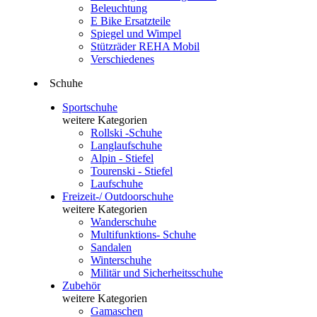
Beleuchtung
E Bike Ersatzteile
Spiegel und Wimpel
Stützräder REHA Mobil
Verschiedenes
Schuhe
Sportschuhe
weitere Kategorien
Rollski -Schuhe
Langlaufschuhe
Alpin - Stiefel
Tourenski - Stiefel
Laufschuhe
Freizeit-/ Outdoorschuhe
weitere Kategorien
Wanderschuhe
Multifunktions- Schuhe
Sandalen
Winterschuhe
Militär und Sicherheitsschuhe
Zubehör
weitere Kategorien
Gamaschen