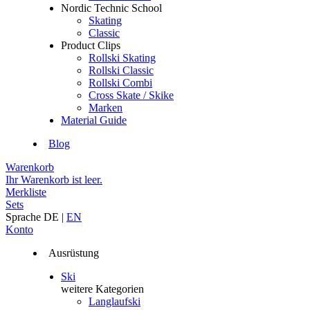
Nordic Technic School
Skating
Classic
Product Clips
Rollski Skating
Rollski Classic
Rollski Combi
Cross Skate / Skike
Marken
Material Guide
Blog
Warenkorb
Ihr Warenkorb ist leer.
Merkliste
Sets
Sprache
DE
|
EN
Konto
Ausrüstung
Ski
weitere Kategorien
Langlaufski