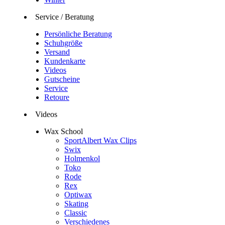
Service / Beratung
Persönliche Beratung
Schuhgröße
Versand
Kundenkarte
Videos
Gutscheine
Service
Retoure
Videos
Wax School
SportAlbert Wax Clips
Swix
Holmenkol
Toko
Rode
Rex
Optiwax
Skating
Classic
Verschiedenes