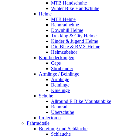
MTB Handschuhe
Winter Bike Handschuhe
Helme
MTB Helme
Rennradhelme
Downhill Helme
Trekking & City Helme
Kinder & Jugend Helme
Dirt Bike & BMX Helme
Helmzubehör
Kopfbedeckungen
Caps
Stirnbänder
Ärmlinge / Beinlinge
Ärmlinge
Beinlinge
Knielinge
Schuhe
Allround E-Bike Mountainbike
Rennrad
Überschuhe
Protectoren
Fahrradteile
Bereifung und Schläuche
Schläuche