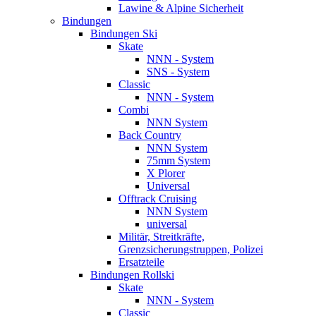
Lawine & Alpine Sicherheit
Bindungen
Bindungen Ski
Skate
NNN - System
SNS - System
Classic
NNN - System
Combi
NNN System
Back Country
NNN System
75mm System
X Plorer
Universal
Offtrack Cruising
NNN System
universal
Militär, Streitkräfte,
Grenzsicherungstruppen, Polizei
Ersatzteile
Bindungen Rollski
Skate
NNN - System
Classic