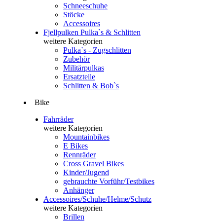
Schneeschuhe
Stöcke
Accessoires
Fjellpulken Pulka`s & Schlitten
weitere Kategorien
Pulka`s - Zugschlitten
Zubehör
Militärpulkas
Ersatzteile
Schlitten & Bob`s
Bike
Fahrräder
weitere Kategorien
Mountainbikes
E Bikes
Rennräder
Cross Gravel Bikes
Kinder/Jugend
gebrauchte Vorführ/Testbikes
Anhänger
Accessoires/Schuhe/Helme/Schutz
weitere Kategorien
Brillen