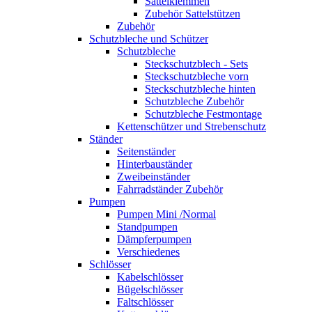
Sattelklemmen
Zubehör Sattelstützen
Zubehör
Schutzbleche und Schützer
Schutzbleche
Steckschutzblech - Sets
Steckschutzbleche vorn
Steckschutzbleche hinten
Schutzbleche Zubehör
Schutzbleche Festmontage
Kettenschützer und Strebenschutz
Ständer
Seitenständer
Hinterbauständer
Zweibeinständer
Fahrradständer Zubehör
Pumpen
Pumpen Mini /Normal
Standpumpen
Dämpferpumpen
Verschiedenes
Schlösser
Kabelschlösser
Bügelschlösser
Faltschlösser