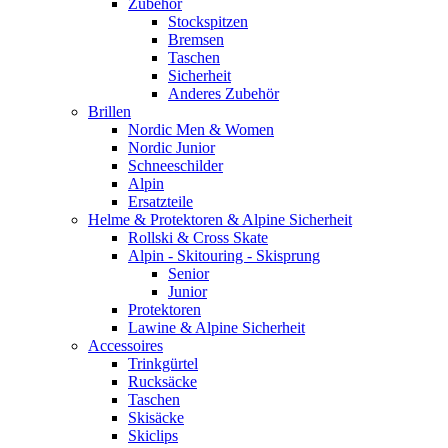
Zubehör
Stockspitzen
Bremsen
Taschen
Sicherheit
Anderes Zubehör
Brillen
Nordic Men & Women
Nordic Junior
Schneeschilder
Alpin
Ersatzteile
Helme & Protektoren & Alpine Sicherheit
Rollski & Cross Skate
Alpin - Skitouring - Skisprung
Senior
Junior
Protektoren
Lawine & Alpine Sicherheit
Accessoires
Trinkgürtel
Rucksäcke
Taschen
Skisäcke
Skiclips