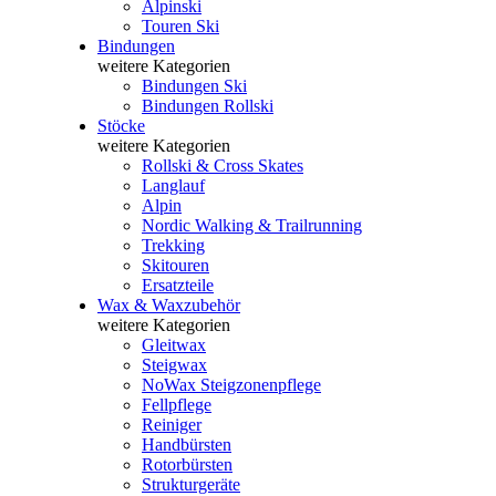
Alpinski
Touren Ski
Bindungen
weitere Kategorien
Bindungen Ski
Bindungen Rollski
Stöcke
weitere Kategorien
Rollski & Cross Skates
Langlauf
Alpin
Nordic Walking & Trailrunning
Trekking
Skitouren
Ersatzteile
Wax & Waxzubehör
weitere Kategorien
Gleitwax
Steigwax
NoWax Steigzonenpflege
Fellpflege
Reiniger
Handbürsten
Rotorbürsten
Strukturgeräte