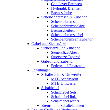
Cantilever Bremsen
Hydraulik Bremsen
Bremsschuhe
Scheibenbremsen & Zubehör
Scheibenbremsen
Scheibenbremsbeläge
Bremsscheiben
Scheibenbremshebel
Scheibenbremsen Zubehör
Gabel und Steuersätze
Steuersätze und Zubehör
Steuersätze Ahead
Stuersätze Tapered
Gabeln und Zubehör
Federgabel Ersatzteile
Schaltungen
Schaltwerke & Umwerfer
MTB Schaltwerk
MTB Umwerfer
Schalthebel
Schalthebel Sets
Schalthebel links
Schalthebel rechts
Brems- und Schalteinheiten
Lenker, Griffe und Vorbauten