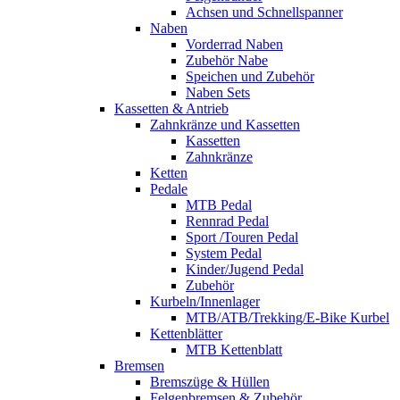
Achsen und Schnellspanner
Naben
Vorderrad Naben
Zubehör Nabe
Speichen und Zubehör
Naben Sets
Kassetten & Antrieb
Zahnkränze und Kassetten
Kassetten
Zahnkränze
Ketten
Pedale
MTB Pedal
Rennrad Pedal
Sport /Touren Pedal
System Pedal
Kinder/Jugend Pedal
Zubehör
Kurbeln/Innenlager
MTB/ATB/Trekking/E-Bike Kurbel
Kettenblätter
MTB Kettenblatt
Bremsen
Bremszüge & Hüllen
Felgenbremsen & Zubehör