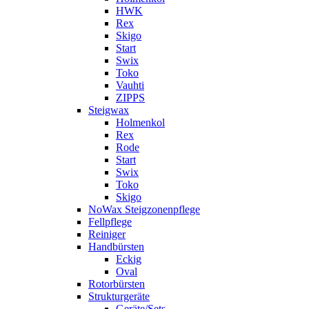
HWK
Rex
Skigo
Start
Swix
Toko
Vauhti
ZIPPS
Steigwax
Holmenkol
Rex
Rode
Start
Swix
Toko
Skigo
NoWax Steigzonenpflege
Fellpflege
Reiniger
Handbürsten
Eckig
Oval
Rotorbürsten
Strukturgeräte
Geräte/Sets