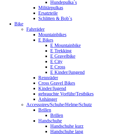
Hundepulka`s
Militärpulkas
Ersatzteile
Schlitten & Bob`s
Bike
Fahrräder
Mountainbikes
E Bikes
E Mountainbike
E Trekking
E Gravelbike
E City
E Cross
E Kinder/Jungend
Rennräder
Cross Gravel Bikes
Kinder/Jugend
gebrauchte Vorführ/Testbikes
Anhänger
Accessoires/Schuhe/Helme/Schutz
Brillen
Brillen
Handschuhe
Handschuhe kurz
Handschuhe lang