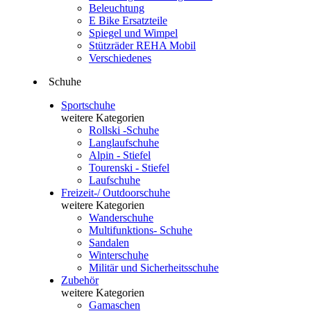
Beleuchtung
E Bike Ersatzteile
Spiegel und Wimpel
Stützräder REHA Mobil
Verschiedenes
Schuhe
Sportschuhe
weitere Kategorien
Rollski -Schuhe
Langlaufschuhe
Alpin - Stiefel
Tourenski - Stiefel
Laufschuhe
Freizeit-/ Outdoorschuhe
weitere Kategorien
Wanderschuhe
Multifunktions- Schuhe
Sandalen
Winterschuhe
Militär und Sicherheitsschuhe
Zubehör
weitere Kategorien
Gamaschen