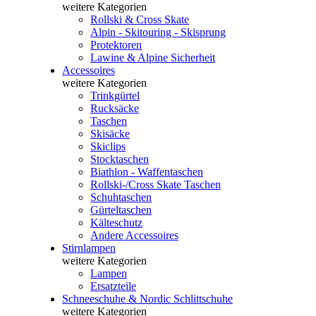
weitere Kategorien
Rollski & Cross Skate
Alpin - Skitouring - Skisprung
Protektoren
Lawine & Alpine Sicherheit
Accessoires
weitere Kategorien
Trinkgürtel
Rucksäcke
Taschen
Skisäcke
Skiclips
Stocktaschen
Biathlon - Waffentaschen
Rollski-/Cross Skate Taschen
Schuhtaschen
Gürteltaschen
Kälteschutz
Andere Accessoires
Stirnlampen
weitere Kategorien
Lampen
Ersatzteile
Schneeschuhe & Nordic Schlittschuhe
weitere Kategorien