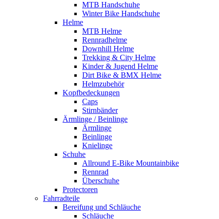
MTB Handschuhe
Winter Bike Handschuhe
Helme
MTB Helme
Rennradhelme
Downhill Helme
Trekking & City Helme
Kinder & Jugend Helme
Dirt Bike & BMX Helme
Helmzubehör
Kopfbedeckungen
Caps
Stirnbänder
Ärmlinge / Beinlinge
Ärmlinge
Beinlinge
Knielinge
Schuhe
Allround E-Bike Mountainbike
Rennrad
Überschuhe
Protectoren
Fahrradteile
Bereifung und Schläuche
Schläuche