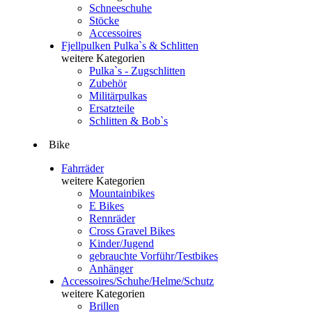
Schneeschuhe
Stöcke
Accessoires
Fjellpulken Pulka`s & Schlitten
weitere Kategorien
Pulka`s - Zugschlitten
Zubehör
Militärpulkas
Ersatzteile
Schlitten & Bob`s
Bike
Fahrräder
weitere Kategorien
Mountainbikes
E Bikes
Rennräder
Cross Gravel Bikes
Kinder/Jugend
gebrauchte Vorführ/Testbikes
Anhänger
Accessoires/Schuhe/Helme/Schutz
weitere Kategorien
Brillen