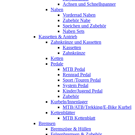
Achsen und Schnellspanner
Naben
Vorderrad Naben
Zubehör Nabe
Speichen und Zubehör
Naben Sets
Kassetten & Antrieb
Zahnkränze und Kassetten
Kassetten
Zahnkränze
Ketten
Pedale
MTB Pedal
Rennrad Pedal
Sport /Touren Pedal
System Pedal
Kinder/Jugend Pedal
Zubehör
Kurbeln/Innenlager
MTB/ATB/Trekking/E-Bike Kurbel
Kettenblätter
MTB Kettenblatt
Bremsen
Bremszüge & Hüllen
Felgenbremsen & Zubehör