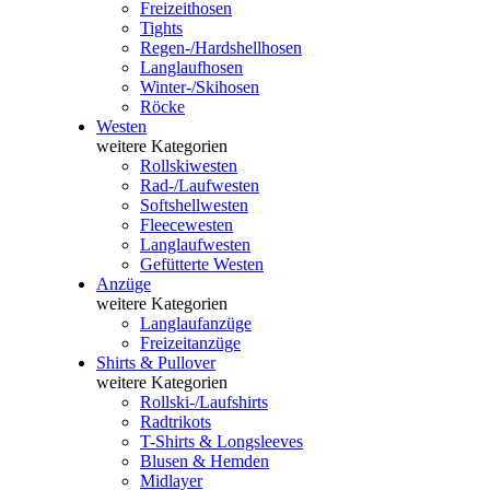
Freizeithosen
Tights
Regen-/Hardshellhosen
Langlaufhosen
Winter-/Skihosen
Röcke
Westen
weitere Kategorien
Rollskiwesten
Rad-/Laufwesten
Softshellwesten
Fleecewesten
Langlaufwesten
Gefütterte Westen
Anzüge
weitere Kategorien
Langlaufanzüge
Freizeitanzüge
Shirts & Pullover
weitere Kategorien
Rollski-/Laufshirts
Radtrikots
T-Shirts & Longsleeves
Blusen & Hemden
Midlayer