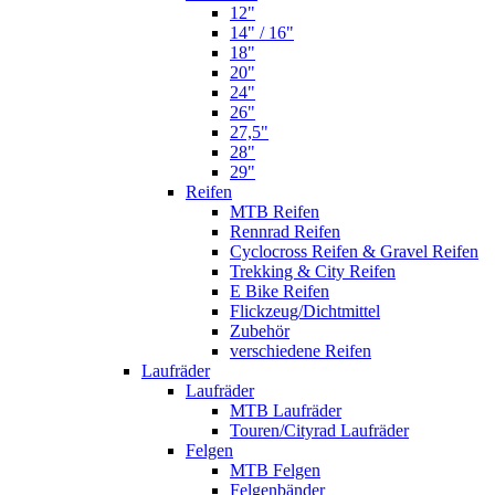
12"
14" / 16"
18"
20"
24"
26"
27,5"
28"
29"
Reifen
MTB Reifen
Rennrad Reifen
Cyclocross Reifen & Gravel Reifen
Trekking & City Reifen
E Bike Reifen
Flickzeug/Dichtmittel
Zubehör
verschiedene Reifen
Laufräder
Laufräder
MTB Laufräder
Touren/Cityrad Laufräder
Felgen
MTB Felgen
Felgenbänder