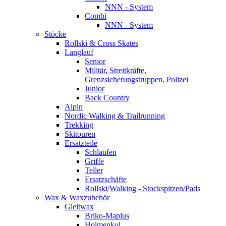
NNN - System
Combi
NNN - System
Stöcke
Rollski & Cross Skates
Langlauf
Senior
Militär, Streitkräfte,
Grenzsicherungstruppen, Polizei
Junior
Back Country
Alpin
Nordic Walking & Trailrunning
Trekking
Skitouren
Ersatzteile
Schlaufen
Griffe
Teller
Ersatzschäfte
Rollski/Walking - Stockspitzen/Pads
Wax & Waxzubehör
Gleitwax
Briko-Maplus
Holmenkol