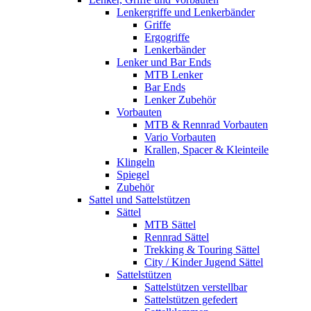
Lenkergriffe und Lenkerbänder
Griffe
Ergogriffe
Lenkerbänder
Lenker und Bar Ends
MTB Lenker
Bar Ends
Lenker Zubehör
Vorbauten
MTB & Rennrad Vorbauten
Vario Vorbauten
Krallen, Spacer & Kleinteile
Klingeln
Spiegel
Zubehör
Sattel und Sattelstützen
Sättel
MTB Sättel
Rennrad Sättel
Trekking & Touring Sättel
City / Kinder Jugend Sättel
Sattelstützen
Sattelstützen verstellbar
Sattelstützen gefedert