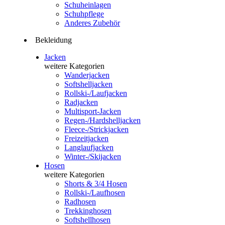
Schuheinlagen
Schuhpflege
Anderes Zubehör
Bekleidung
Jacken
weitere Kategorien
Wanderjacken
Softshelljacken
Rollski-/Laufjacken
Radjacken
Multisport-Jacken
Regen-/Hardshelljacken
Fleece-/Strickjacken
Freizeitjacken
Langlaufjacken
Winter-/Skijacken
Hosen
weitere Kategorien
Shorts & 3/4 Hosen
Rollski-/Laufhosen
Radhosen
Trekkinghosen
Softshellhosen