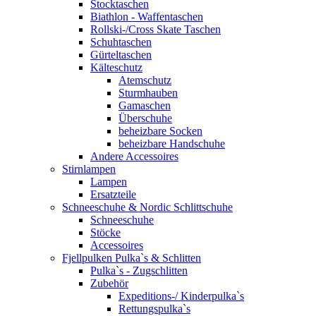
Stocktaschen
Biathlon - Waffentaschen
Rollski-/Cross Skate Taschen
Schuhtaschen
Gürteltaschen
Kälteschutz
Atemschutz
Sturmhauben
Gamaschen
Überschuhe
beheizbare Socken
beheizbare Handschuhe
Andere Accessoires
Stirnlampen
Lampen
Ersatzteile
Schneeschuhe & Nordic Schlittschuhe
Schneeschuhe
Stöcke
Accessoires
Fjellpulken Pulka`s & Schlitten
Pulka`s - Zugschlitten
Zubehör
Expeditions-/ Kinderpulka`s
Rettungspulka`s