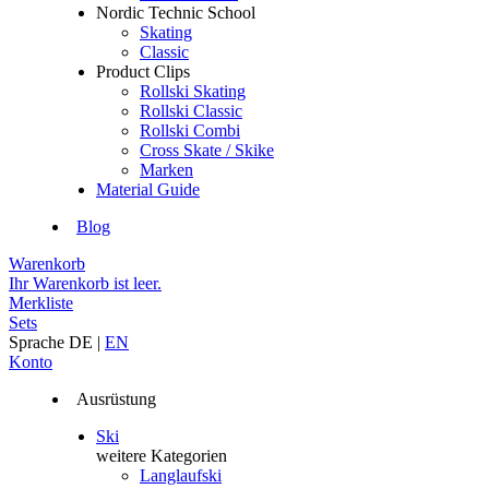
Nordic Technic School
Skating
Classic
Product Clips
Rollski Skating
Rollski Classic
Rollski Combi
Cross Skate / Skike
Marken
Material Guide
Blog
Warenkorb
Ihr Warenkorb ist leer.
Merkliste
Sets
Sprache
DE
|
EN
Konto
Ausrüstung
Ski
weitere Kategorien
Langlaufski