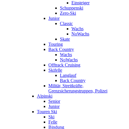
Einsteiger
Schuppenski
Zero-Ski
Junior
Classic
Wachs
NoWachs
Skate
Touring
Back Country
Wachs
NoWachs
Offtrack Cruising
Skifelle
Langlauf
Back Country
Militär, Streitkräfte,
Grenzsicherungstruppen, Polizei
Alpinski
Senior
Junior
Touren Ski
Ski
Felle
Bindung