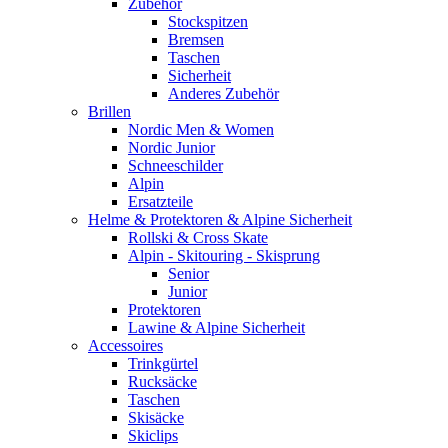
Zubehör
Stockspitzen
Bremsen
Taschen
Sicherheit
Anderes Zubehör
Brillen
Nordic Men & Women
Nordic Junior
Schneeschilder
Alpin
Ersatzteile
Helme & Protektoren & Alpine Sicherheit
Rollski & Cross Skate
Alpin - Skitouring - Skisprung
Senior
Junior
Protektoren
Lawine & Alpine Sicherheit
Accessoires
Trinkgürtel
Rucksäcke
Taschen
Skisäcke
Skiclips