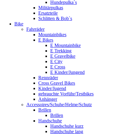
Hundepulka`s
Militärpulkas
Ersatzteile
Schlitten & Bob`s
Bike
Fahrräder
Mountainbikes
E Bikes
E Mountainbike
E Trekking
E Gravelbike
E City
E Cross
E Kinder/Jungend
Rennräder
Cross Gravel Bikes
Kinder/Jugend
gebrauchte Vorführ/Testbikes
Anhänger
Accessoires/Schuhe/Helme/Schutz
Brillen
Brillen
Handschuhe
Handschuhe kurz
Handschuhe lang