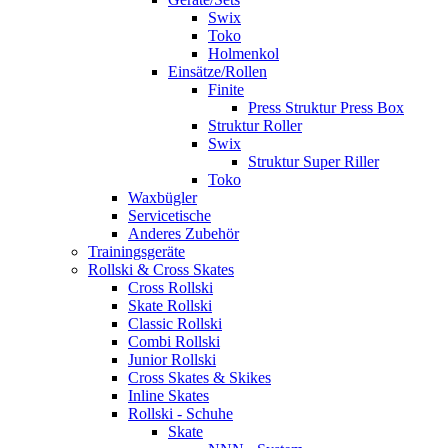
Swix
Toko
Holmenkol
Einsätze/Rollen
Finite
Press Struktur Press Box
Struktur Roller
Swix
Struktur Super Riller
Toko
Waxbügler
Servicetische
Anderes Zubehör
Trainingsgeräte
Rollski & Cross Skates
Cross Rollski
Skate Rollski
Classic Rollski
Combi Rollski
Junior Rollski
Cross Skates & Skikes
Inline Skates
Rollski - Schuhe
Skate