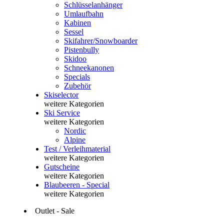
Schlüsselanhänger
Umlaufbahn
Kabinen
Sessel
Skifahrer/Snowboarder
Pistenbully
Skidoo
Schneekanonen
Specials
Zubehör
Skiselector
weitere Kategorien
Ski Service
weitere Kategorien
Nordic
Alpine
Test / Verleihmaterial
weitere Kategorien
Gutscheine
weitere Kategorien
Blaubeeren - Special
weitere Kategorien
Outlet - Sale