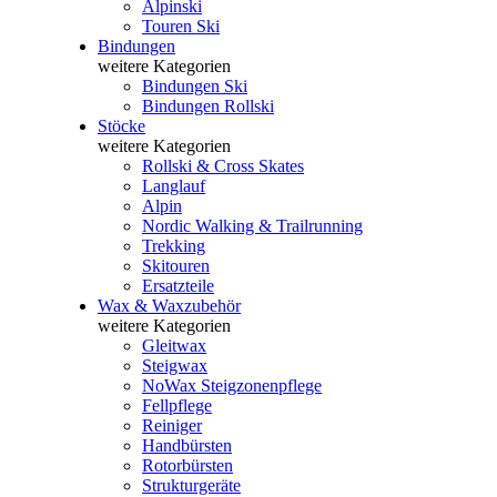
Alpinski
Touren Ski
Bindungen
weitere Kategorien
Bindungen Ski
Bindungen Rollski
Stöcke
weitere Kategorien
Rollski & Cross Skates
Langlauf
Alpin
Nordic Walking & Trailrunning
Trekking
Skitouren
Ersatzteile
Wax & Waxzubehör
weitere Kategorien
Gleitwax
Steigwax
NoWax Steigzonenpflege
Fellpflege
Reiniger
Handbürsten
Rotorbürsten
Strukturgeräte