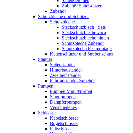
Sattelklemmen
Zubehör Sattelstützen
Zubehör
Schutzbleche und Schützer
Schutzbleche
Steckschutzblech - Sets
Steckschutzbleche vorn
Steckschutzbleche hinten
Schutzbleche Zubehör
Schutzbleche Festmontage
Kettenschützer und Strebenschutz
Ständer
Seitenständer
Hinterbauständer
Zweibeinständer
Fahrradständer Zubehör
Pumpen
Pumpen Mini /Normal
Standpumpen
Dämpferpumpen
Verschiedenes
Schlösser
Kabelschlösser
Bügelschlösser
Faltschlösser