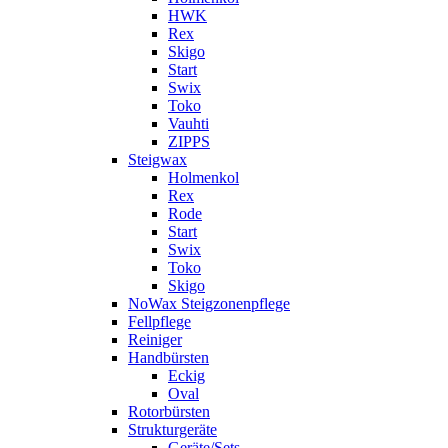
HWK
Rex
Skigo
Start
Swix
Toko
Vauhti
ZIPPS
Steigwax
Holmenkol
Rex
Rode
Start
Swix
Toko
Skigo
NoWax Steigzonenpflege
Fellpflege
Reiniger
Handbürsten
Eckig
Oval
Rotorbürsten
Strukturgeräte
Geräte/Sets