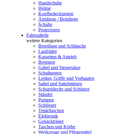
Handschuhe
Helme
Kopfbedeckungen
Ärmlinge / Beinlinge
Schuhe
Protectoren
Fahrradteile
weitere Kategorien
Bereifung und Schläuche
Laufräder
Kassetten & Antrieb
Bremsen
Gabel und Steuersätze
Schaltungen
Lenker, Griffe und Vorbauten
Sattel und Sattelstützen
Schutzbleche und Schützer
Ständer
Pumpen
Schlösser
Trinkflaschen
Elektronik
Gepäckträger
Taschen und Körbe
Werkzeuge und Pflegemittel