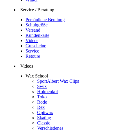
Service / Beratung
Persönliche Beratung
Schuhgröße
Versand
Kundenkarte
Videos
Gutscheine
Service
Retoure
Videos
Wax School
SportAlbert Wax Clips
Swix
Holmenkol
Toko
Rode
Rex
Optiwax
Skating
Classic
Verschiedenes