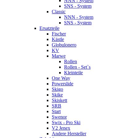
NNN - System
SNS - System
Classic
NNN - System
SNS - System
Ersatzteile
Fischer
Kästle
Globulonero
KV
Marwe
Rollen
Rollen - Set`s
Kleinteile
One Way
Powerslide
Skigo
Skike
Skiskett
SRB
Start
Swenor
Swix - Pro Ski
V2 Jenex
Andere Hersteller