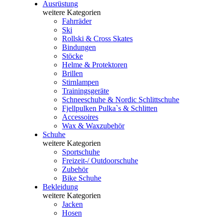
Ausrüstung
weitere Kategorien
Fahrräder
Ski
Rollski & Cross Skates
Bindungen
Stöcke
Helme & Protektoren
Brillen
Stirnlampen
Trainingsgeräte
Schneeschuhe & Nordic Schlittschuhe
Fjellpulken Pulka`s & Schlitten
Accessoires
Wax & Waxzubehör
Schuhe
weitere Kategorien
Sportschuhe
Freizeit-/ Outdoorschuhe
Zubehör
Bike Schuhe
Bekleidung
weitere Kategorien
Jacken
Hosen