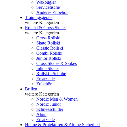
Waxbügler
Servicetische
Anderes Zubehör
Trainingsgeräte
weitere Kategorien
Rollski & Cross Skates
weitere Kategorien
Cross Rollski
Skate Rollski
Classic Rollski
Combi Rollski
Junior Rollski
Cross Skates & Skikes
Inline Skates
Rollski - Schuhe
Ersatzteile
Zubehör
Brillen
weitere Kategorien
Nordic Men & Women
Nordic Junior
Schneeschilder
Alpin
Ersatzteile
Helme & Protektoren & Alpine Sicherheit