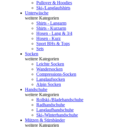
Pullover & Hoodies
Ski-/Langlaufshirts
Unterwäsche
weitere Kategorien
Shirts - Langarm
Shirts - Kurzarm
Hosen - Lang & 3/4
Hosen - Kurz
Sport BHs & Tops
Sets
Socken
weitere Kategorien
Leichte Socken
Wandersocken
Compressions-Socken
Langlaufsocken
Alpin Socken
Handschuhe
weitere Kategorien
Rollski-/Bladehandschuhe
Radhandschuhe
Langlaufhandschuhe
Ski-/Winterhandschuhe
Mützen & Stirnbänder
weitere Kategorien