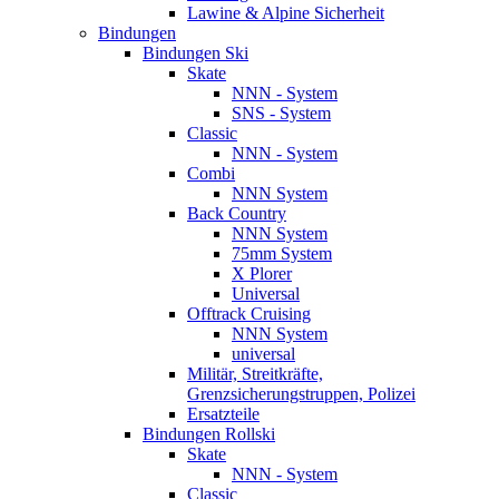
Lawine & Alpine Sicherheit
Bindungen
Bindungen Ski
Skate
NNN - System
SNS - System
Classic
NNN - System
Combi
NNN System
Back Country
NNN System
75mm System
X Plorer
Universal
Offtrack Cruising
NNN System
universal
Militär, Streitkräfte,
Grenzsicherungstruppen, Polizei
Ersatzteile
Bindungen Rollski
Skate
NNN - System
Classic