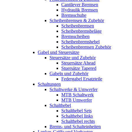
Cantilever Bremsen
Hydraulik Bremsen
Bremsschuhe
Scheibenbremsen & Zubehör
Scheibenbremsen
Scheibenbremsbeläge
Bremsscheiben
Scheibenbremshebel
Scheibenbremsen Zubehör
Gabel und Steuersätze
Steuersätze und Zubehör
Steuersätze Ahead
Stuersätze Tapered
Gabeln und Zubehör
Federgabel Ersatzteile
Schaltungen
Schaltwerke & Umwerfer
MTB Schaltwerk
MTB Umwerfer
Schalthebel
Schalthebel Sets
Schalthebel links
Schalthebel rechts
Brems- und Schalteinheiten
Lenker, Griffe und Vorbauten