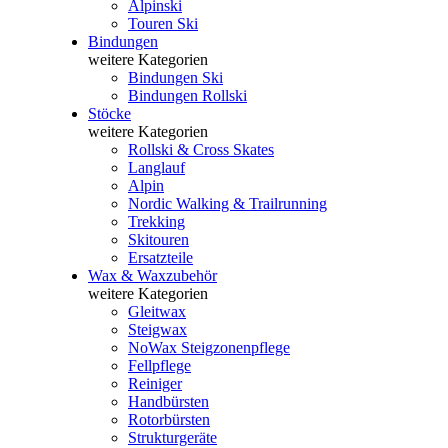
Alpinski
Touren Ski
Bindungen
weitere Kategorien
Bindungen Ski
Bindungen Rollski
Stöcke
weitere Kategorien
Rollski & Cross Skates
Langlauf
Alpin
Nordic Walking & Trailrunning
Trekking
Skitouren
Ersatzteile
Wax & Waxzubehör
weitere Kategorien
Gleitwax
Steigwax
NoWax Steigzonenpflege
Fellpflege
Reiniger
Handbürsten
Rotorbürsten
Strukturgeräte