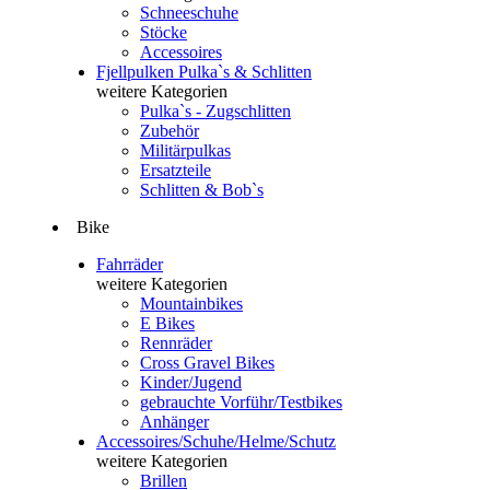
Schneeschuhe
Stöcke
Accessoires
Fjellpulken Pulka`s & Schlitten
weitere Kategorien
Pulka`s - Zugschlitten
Zubehör
Militärpulkas
Ersatzteile
Schlitten & Bob`s
Bike
Fahrräder
weitere Kategorien
Mountainbikes
E Bikes
Rennräder
Cross Gravel Bikes
Kinder/Jugend
gebrauchte Vorführ/Testbikes
Anhänger
Accessoires/Schuhe/Helme/Schutz
weitere Kategorien
Brillen