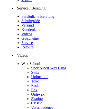
Service / Beratung
Persönliche Beratung
Schuhgröße
Versand
Kundenkarte
Videos
Gutscheine
Service
Retoure
Videos
Wax School
SportAlbert Wax Clips
Swix
Holmenkol
Toko
Rode
Rex
Optiwax
Skating
Classic
Verschiedenes