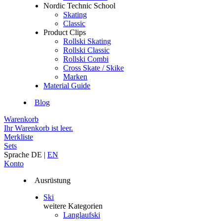
Nordic Technic School
Skating
Classic
Product Clips
Rollski Skating
Rollski Classic
Rollski Combi
Cross Skate / Skike
Marken
Material Guide
Blog
Warenkorb
Ihr Warenkorb ist leer.
Merkliste
Sets
Sprache
DE
|
EN
Konto
Ausrüstung
Ski
weitere Kategorien
Langlaufski