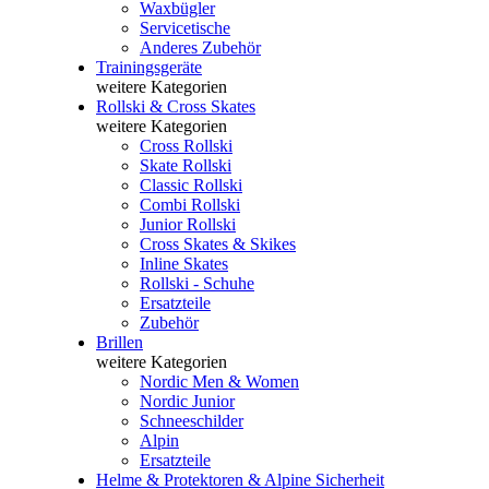
Waxbügler
Servicetische
Anderes Zubehör
Trainingsgeräte
weitere Kategorien
Rollski & Cross Skates
weitere Kategorien
Cross Rollski
Skate Rollski
Classic Rollski
Combi Rollski
Junior Rollski
Cross Skates & Skikes
Inline Skates
Rollski - Schuhe
Ersatzteile
Zubehör
Brillen
weitere Kategorien
Nordic Men & Women
Nordic Junior
Schneeschilder
Alpin
Ersatzteile
Helme & Protektoren & Alpine Sicherheit