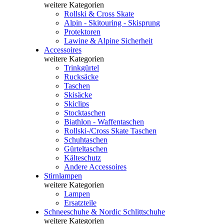
weitere Kategorien
Rollski & Cross Skate
Alpin - Skitouring - Skisprung
Protektoren
Lawine & Alpine Sicherheit
Accessoires
weitere Kategorien
Trinkgürtel
Rucksäcke
Taschen
Skisäcke
Skiclips
Stocktaschen
Biathlon - Waffentaschen
Rollski-/Cross Skate Taschen
Schuhtaschen
Gürteltaschen
Kälteschutz
Andere Accessoires
Stirnlampen
weitere Kategorien
Lampen
Ersatzteile
Schneeschuhe & Nordic Schlittschuhe
weitere Kategorien